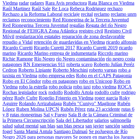
Viedma
radar
radares
Rara Avis productora
Rata Blanca en Viedma
Raúl Martinez
Raúl Sale
Re Loca
Rebeca Rodriguez
rechazo
Rechazo a la Reforma Laboral
reciclaje
recital
reclamo
reclamo unrn
reclamos
reconocimiento
Red Rionegrina de la Tercera Juventud
Red Rionegrina Tercera Juventud
regalías
Regata del río Negro
Regional de FEHGRA Zona Atlántica
registro civil
Registro Civil
Móvil
regularización estatales
reparación de zona desfavorable
repudio a Vidal
retención de guardavidas en Viedma
ricardo alfonsin
Ricardo Curetti
Ricardo Curetti 2017
Ricardo Curetti 2019
ricardo
marino
Ricardo Marino entrega de indumentaria
Riccrdo marino
Richie Ramone
Río Negro
río Negro contaminación
río negro costa
patagones
RN Emergencias 911
roberta scavo
Roberto Julían Peréz
Cedron
Roberto Lipiante
Roberto Meschini
roberto vargas
robo a
taxista en Viedma
robo empresa edes
Robo en el CAPS Patagonia
Robo en El Cóndor
robo en patagones
robo en Unicoop
Robo en
Viedma
robo la estrella
robo policia
robo taxi
robo viedma
ROCA
Rochas legislador
rock
rodolfo
Rodolfo Artola
rodolfo cufre
rodrigo
pérez
Rody Cufre
Rogelio Frigerio en Viedma
roger garcia
Roky
Aguirre
Rolando Arrizabalaga
Rubén "Cuniyo" Maglione
Rubén
López
Ruben Molina UPCN
Rubén Pérez
ruta 23 accidente
rutas 6
y 8
rutas rionegrinas
Sal y Fuego
Sala B de la Cámara Criminal de
la Primera Circunscripción
Sala del Libertador
salarios
salmonella
salud
salud mental
san blas
san blas pesca
san javier
sanción
sandro
fogel
Santa Mamá Antula
Santiago Dalmaú
Se poJuegos de Río
Negro 2026 para personas mayores
Se ponen en marcha los Juegos