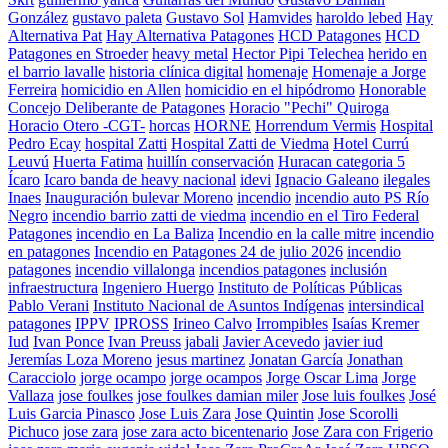
González
gustavo paleta
Gustavo Sol
Hamvides
haroldo lebed
Hay
Alternativa Pat
Hay Alternativa Patagones
HCD Patagones
HCD
Patagones en Stroeder
heavy metal
Hector Pipi Telechea
herido en
el barrio lavalle
historia clínica digital
homenaje
Homenaje a Jorge
Ferreira
homicidio en Allen
homicidio en el hipódromo
Honorable
Concejo Deliberante de Patagones
Horacio "Pechi" Quiroga
Horacio Otero -CGT-
horcas
HORNE
Horrendum Vermis
Hospital
Pedro Ecay
hospital Zatti
Hospital Zatti de Viedma
Hotel Currú
Leuvú
Huerta Fatima
huillín conservación
Huracan categoria 5
Ícaro
Icaro banda de heavy nacional
idevi
Ignacio Galeano
ilegales
Inaes
Inauguración bulevar Moreno
incendio
incendio auto PS Río
Negro
incendio barrio zatti de viedma
incendio en el Tiro Federal
Patagones
incendio en La Baliza
Incendio en la calle mitre
incendio
en patagones
Incendio en Patagones 24 de julio 2026
incendio
patagones
incendio villalonga
incendios patagones
inclusión
infraestructura
Ingeniero Huergo
Instituto de Políticas Públicas
Pablo Verani
Instituto Nacional de Asuntos Indígenas
intersindical
patagones
IPPV
IPROSS
Irineo Calvo
Irrompibles
Isaías Kremer
Iud
Ivan Ponce
Ivan Preuss
jabali
Javier Acevedo
javier iud
Jeremías Loza Moreno
jesus martinez
Jonatan García
Jonathan
Caracciolo
jorge ocampo
jorge ocampos
Jorge Oscar Lima
Jorge
Vallaza
jose foulkes
jose foulkes damian miler
Jose luis foulkes
José
Luis Garcia Pinasco
Jose Luis Zara
Jose Quintin
Jose Scorolli
Pichuco
jose zara
jose zara acto bicentenario
Jose Zara con Frigerio