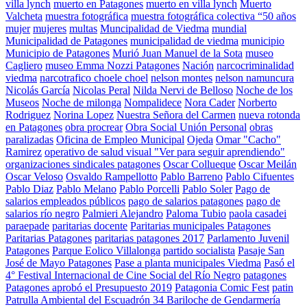
villa lynch
muerto en Patagones
muerto en villa lynch
Muerto
Valcheta
muestra fotográfica
muestra fotográfica colectiva “50 años
mujer
mujeres
multas
Muncipalidad de Viedma
mundial
Municipalidad de Patagones
municipalidad de viedma
municipio
Municipio de Patagones
Murió Juan Manuel de la Sota
museo
Cagliero
museo Emma Nozzi Patagones
Nación
narcocriminalidad
viedma
narcotrafico choele choel
nelson montes
nelson namuncura
Nicolás García
Nicolas Peral
Nilda Nervi de Belloso
Noche de los
Museos
Noche de milonga
Nompalidece
Nora Cader
Norberto
Rodriguez
Norina Lopez
Nuestra Señora del Carmen
nueva rotonda
en Patagones
obra procrear
Obra Social Unión Personal
obras
paralizadas
Oficina de Empleo Municipal
Ojeda
Omar "Cacho"
Ramirez
operativo de salud visual "Ver para seguir aprendiendo"
organizaciones sindicales patagones
Oscar Collueque
Oscar Meilán
Oscar Veloso
Osvaldo Rampellotto
Pablo Barreno
Pablo Cifuentes
Pablo Diaz
Pablo Melano
Pablo Porcelli
Pablo Soler
Pago de
salarios empleados públicos
pago de salarios patagones
pago de
salarios río negro
Palmieri Alejandro
Paloma Tubio
paola casadei
paraepade
paritarias docente
Paritarias municipales Patagones
Paritarias Patagones
paritarias patagones 2017
Parlamento Juvenil
Patagones
Parque Eolico Villalonga
partido socialista
Pasaje San
José de Mayo Patagones
Pase a planta municipales Viedma
Pasó el
4° Festival Internacional de Cine Social del Río Negro
patagones
Patagones aprobó el Presupuesto 2019
Patagonia Comic Fest
patin
Patrulla Ambiental del Escuadrón 34 Bariloche de Gendarmería