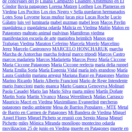
de concejales del pj
Liliana Campazzo
Lisandro Aristimuño en El
Cóndor
lluvia patagones
Lorena Matzen
Lorihen
Los Plameras en
Viedma
Los Pocitos
Los ríos Negro y Sella quedaron hermanados
Lotes Sosa
Lovorne
lucas muñoz
lucas pica
Lucas Roche
Lucio
Gálatro
luis vel
luminaria
mabel guzman
mabel leon
Macos Pavlin
magdalena o
magdalena odarda
Malicia en Viedma
Malón
Malon en
Patagones
maltrato animal
malvinas
Mamiferas viedma
manifestacion escuela de arte
maniobra heimlich
Manos que
Trabajan Viedma
Maraton Ceferino
Marcela Morelo
Marcelino
Jerez
Marcelo Castronovo
MARCELO HONCHARUK
marcha
Marcha de Antorchas
marcha federal
marco tripodi
Marcos Castro
marcos madarieta
Marcos Madarietta
Marcos Perez
María Ciccone
Maria Ciccone Patagones
Maria Ciccone reelecta
maria delia ruppel
Maria Emilia Soria
María Eugenia Vidal
maría inés grandoso
María
Laura Guidolin
mariana arregui
Mariana Baraj en Patagones
Marino
Marino Ricardo
Mario Alberto Francioni
Mario de Rege Intendente
mario franccioni
mario guanca
Mario Guanca Genoveva Molinari
Paola Casadei
Mario Ian
Mario Silva
marta milesi
Martín Doñate
Martin Soria
Martin Vivanco
Massa Weretilneck
Matías Carrasco
Mauricio Macri en Viedma
Maximiliano Evangelisti
mecheras
patagones
medio ambiente
Mesa de Barrios Populares - MTE
Metal
de Barrio en Carmen de Patagones
Mi Bandera de Viedma
Miguel
Angel Flores
Miguel Picheto se reunió con Sergio Massa
Miguel
Pichetto
miles
Mónica Miranda
monólogo
montecino odarda
movilizacion 25 de junio en Viedma
muerte en Patagones
muerte en