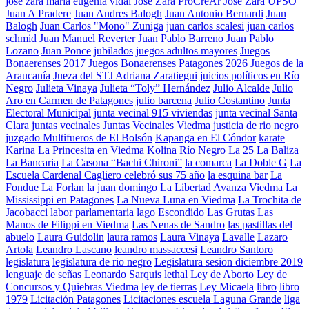
jose zara maria eugenia vidal
Jose Zara ProCreAr
José Zara UPSO
Juan A Pradere
Juan Andres Balogh
Juan Antonio Bernardi
Juan
Balogh
Juan Carlos "Mono" Zuniga
juan carlos scalesi
juan carlos
schmid
Juan Manuel Reverter
Juan Pablo Barreno
Juan Pablo
Lozano
Juan Ponce
jubilados
juegos adultos mayores
Juegos
Bonaerenses 2017
Juegos Bonaerenses Patagones 2026
Juegos de la
Araucanía
Jueza del STJ Adriana Zaratiegui
juicios políticos en Río
Negro
Julieta Vinaya
Julieta “Toly” Hernández
Julio Alcalde
Julio
Aro en Carmen de Patagones
julio barcena
Julio Costantino
Junta
Electoral Municipal
junta vecinal 915 viviendas
junta vecinal Santa
Clara
juntas vecinales
Juntas Vecinales Viedma
justicia de rio negro
juzgado Multifueros de El Bolsón
Kapanga en El Cóndor
karate
Karina La Princesita en Viedma
Kolina Río Negro
La 25
La Baliza
La Bancaria
La Casona “Bachi Chironi”
la comarca
La Doble G
La
Escuela Cardenal Cagliero celebró sus 75 año
la esquina bar
La
Fondue
La Forlan
la juan domingo
La Libertad Avanza Viedma
La
Mississippi en Patagones
La Nueva Luna en Viedma
La Trochita de
Jacobacci
labor parlamentaria
lago Escondido
Las Grutas
Las
Manos de Filippi en Viedma
Las Nenas de Sandro
las pastillas del
abuelo
Laura Guidolin
laura ramos
Laura Vinaya
Lavalle
Lazaro
Artola
Leandro Lascano
leandro massaccesi
Leandro Santoro
legislatura
legislatura de rio negro
Legislatura sesion diciembre 2019
lenguaje de señas
Leonardo Sarquis
lethal
Ley de Aborto
Ley de
Concursos y Quiebras Viedma
ley de tierras
Ley Micaela
libro
libro
1979
Licitación Patagones
Licitaciones escuela Laguna Grande
liga