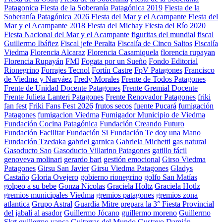
Patagonica
Fiesta de la Soberanía Patagónica 2019
Fiesta de la
Soberanía Patagónica 2026
Fiesta del Mar y el Acampante
Fiesta del
Mar y el Acampante 2018
Fiesta del Michay
Fiesta del Río 2020
Fiesta Nacional del Mar y el Acampante
figuritas del mundial
fiscal
Guillermo Ibáñez
Fiscal jefe Peralta
Fiscalía de Cinco Saltos
Fiscalía
Viedma
Florencia Alcaraz
Florencia Casamiquela
florencia rupayan
Florencia Rupayán
FMI
Fogata por un Sueño
Fondo Editorial
Rionegrino
Forrajes Tecnol
Fortín Castre
FpV Patagones
Francisco
de Viedma y Narváez
Fredy Morales
Frente de Todos Patagones
Frente de Unidad Docente Patagones
Frente Gremial Docente
Frente Julieta Lanteri Patagones
Frente Renovador Patagones
friki
fan fest
Friki Fans Fest 2026
frutos secos
fuente Pucará
fumigación
Patagones
fumigacion Viedma
Fumigador Municipio de Viedma
Fundación Cocina Patagónica
Fundación Creando Futuro
Fundación Facilitar
Fundación Si
Fundación Te doy una Mano
Fundación Tzedaka
gabriel garnica
Gabriela Michetti
gas natural
Gasoducto Sao
Gasoducto Villarino Patagones
gatillo fácil
genoveva molinari
gerardo bari
gestión emocional
Girso Viedma
Patagones
Girsu San Javier
Girsu Viedma Patagones
Gladys
Castaño
Gloria Ovejero
gobierno rionegrino
golfo San Matías
golpeo a su bebe
Gonza Nicolas
Graciela Holtz
Graciela Hotlz
gremios municipales Viedma
gremios patagones
gremios zona
atlantica
Grupo Astral
Guardia Mitre prepara la 3° Fiesta Provincial
del jabalí al asador
Guillermo Jócano
guillermo moreno
Guillermo
Skrt
guillermo yanca
Guitarras del Mundo
Gustavo Damián