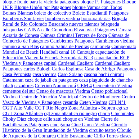
bloque frente para la victoria patagones
bloque PJ Patagones
Bloque
UCR
Bloque Unión por Patagones
bloque Vamos con Todos
Boinas Blancas
boleto de colectivo
Boleto Estudiantil Patagones
Bomberos San Javier
bomberos viedma
bono-paritarias
Brigada
Rural de Río Colorado
Buscando nuevos talentos
búsqueda
búsquedas
CAINA
calle Comodoro Rivadavia Patagones
Cámara
Agraria de Conesa
Cámara Criminal Tercera de Roca
Cámara de
Comercio de Patagones
Cambiemos Patagones
Cambiemos viedma
camino a San Blas
camino Salina de Piedras
camioneta
Campeonato
Mundial de Beach Handball
canal 10
Canotaje
capacitación de
Educación Vial en la Escuela Secundaria N° 3
capacitación RCP
Viedma y Patagones
capital
Cardenal Cagliero
Cardenal Cagliero
Patagones
carlos Balogh
Carlos Espinosa
Casa de Abrigo Patagones
Casa Peronista
casa viedma
Caso Solano
casona bachi chironi
Catamaran
caza de jabali en patagones
caza plaguicida de chancho
jabali
cazadores
Ceferino Namuncurá
CEM 4
Cementerio Viedma
cementos del sur
Censo de mascotas Viedma
Censo poblacional
Viedma
Centro de Atención Municipal
Centro de Monitoreo
Centro
Vasco de Viedma y Patagones
cesantía
Cetep Viedma
CFI N°1
CGT Alto Valle
CGT Río Negro Zona Atlántica - Supren
cgt zo
CGT Zona Atlántica
cgt zona atlantica rio negro
charla
Chichinales
Choky Diaz
choque calle zatti
choque en Viedma
Cierre de
Bachilleratos Patagones
cine gama
Cine Gama Viedma
Circuito
Histórico de la Gran Inundación de Viedma
circuito teatro
Círculo
de Arqueros de la Comarca
Cirilo Bustamante
Cirilo Torres
clases