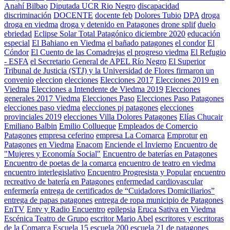
Anahí Bilbao
Diputada UCR Rio Negro
discapacidad
discriminación
DOCENTE
docente feb
Dolores Tubio
DPA
droga
droga en viedma
droga y detenido en Patagones
drone splif
duelo
ebriedad
Eclipse Solar Total Patagónico diciembre 2020
educación
especial
El Bahiano en Viedma
el bañado patagones
el condor
El
Cóndor
El Cuento de las Comadrejas
el progreso viedma
El Refugio
- ESFA
el Secretario General de APEL Río Negro
El Superior
Tribunal de Justicia (STJ) y la Universidad de Flores firmaron un
convenio
eleccion
elecciones
Elecciones 2017
Elecciones 2019 en
Viedma
Elecciones a Intendente de Viedma 2019
Elecciones
generales 2017 Viedma
Elecciones Paso
Elecciones Paso Patagones
elecciones paso viedma
elecciones pj patagones
elecciones
provinciales 2019
elecciones Villa Dolores Patagones
Elías Chucair
Emiliano Balbin
Emilio Collueque
Empleados de Comercio
Patagones
empresa ceferino
empresa La Comarca
Emprotur
en
Patagones
en Viedma
Enacom
Enciende el Invierno
Encuentro de
"Mujeres y Economía Social"
Encuentro de baterías en Patagones
Encuentro de poetas de la comarca
encuentro de teatro en viedma
encuentro interlegislativo
Encuentro Progresista y Popular
encuentro
recreativo de batería en Patagones
enfermedad cardiovascular
enfermería
entrega de certificados de “Cuidadores Domiciliarios”
entrega de papas patagones
entrega de ropa municipio de Patagones
EnTV
Entv y Radio Encuentro
epilepsia
Eruca Sativa en Viedma
Escénica Teatro de Grupo
escritor Mario Abel
escritores y escritoras
de la Comarca
Escuela 15
escuela 200
escuela 21 de patagones