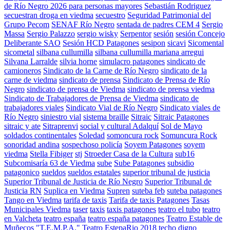
de Río Negro 2026 para personas mayores
Sebastián Rodriguez
secuestran droga en viedma
secuestro
Seguridad Patrimonial del
Grupo Pecom
SENAF Río Negro
sentada de padres CEM 4
Sergio
Massa
Sergio Palazzo
sergio wisky
Serpentor
sesión
sesión Concejo
Deliberante SAO
Sesión HCD Patagones
sesipon
sicavi
Sicomental
sicometal
silbana cullumilla
silbana cullumilla mariana arregui
Silvana Larralde
silvia horne
simulacro patagones
sindicato de
camioneros
Sindicato de la Carne de Río Negro
sindicato de la
carne de viedma
sindicato de prensa
Sindicato de Prensa de Río
Negro
sindicato de prensa de Viedma
sindicato de prensa viedma
Sindicato de Trabajadores de Prensa de Viedma
sindicato de
trabajadores viales
Sindicato Vial de Río Negro
Sindicato viales de
Río Negro
siniestro vial
sistema braille
Sitraic
Sitraic Patagones
sitraic y ate
Sitraprenvi
social y cultural Adalquí
Sol de Mayo
soldados continentales
Soledad
somoncura rock
Somuncura Rock
sonoridad andina
sospechoso policía
Soyem Patagones
soyem
viedma
Stella Fibiger
stj
Stroeder Casa de la Cultura
sub16
Subcomisaría 63 de Viedma
sube
Sube Patagones
subsidio
patagonico
sueldos
sueldos estatales
superior tribunal de justicia
Superior Tribunal de Justicia de Río Negro
Superior Tribunal de
Justicia RN
Suplica en Viedma
Supren
suteba feb
suteba patagones
Tango en Viedma
tarifa de taxis
Tarifa de taxis Patagones
Tasas
Municipales Viedma
taser
taxis
taxis patagones
teatro el tubo
teatro
en Valcheta
teatro españa
teatro españa patagones
Teatro Estable de
Muñecos "T.E.M.P.A."
Teatro EstepaRio 2018
techo digno