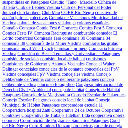
suspendidas en Patagones
Claudio "Tano" Marciello
Clínica de
Batería
Club de Leones Viedma
Club del Personal del Poder
Judicial
club la ribera
Club Mau
COER Río Negro
colectivo de
acción jurídica
colectivos
Colonia de Vacaciones Municipalidad de
Viedma
colonia de vacaciones villalonga
colonos españoles
Comallo
Comarca Comic Fest 6
Comarca Comics Fest 5
Comarca
Comics Feste IV
Comarca Racinguista
combustible
comedor El
Lorito
comercios
Comisaría 1era
comisaria 30
Comisaria 34
comisaria 38
Comisaría de la Mujer Viedma
comisaria las grutas
comisaría móvil Villa Lynch
Comisaría primera
Comisaria Primera
Viedma
Comisión de Becas Terciarias y Universitarias Patagones
comisión de sociales
comisión local de hábitat
comisiones
Comisiones de Gobierno y Asuntos Vecinales
Concejal Walter
Dalinger
concejales
concejales de la comarca
concejales del FpV
Viedma
concejales FpV Viedma
concejales viedma
Concejo
Deliberante de Viedma
concejo deliberante patagones
concejo
deliberante viedma
concurso fotográfico
Congreso Internacional de
Derecho Civil y Ambiental
consejo de habitat
Consejo de Hábitat
Patagones
Consejo de la Magistratura
Consejo Escolar de Patagones
Consejo Escolar Patagones
consejo local de habitat
Consejo
Municipal de Hábitat Patagones
cooperadora escuela 11
Cooperadora hospital Zatti
Cooperativa 24 de Octubre
Cooperativa
Contranvi
Cooperativa de Trabajo Tutelkan Ltda
cooperativa obrera
coopreco
Coordinación de Programas Sanitarios Patagones
Coral
del Río Negro
Coro Ramirez Urtazun
coronavirus
corte de energía