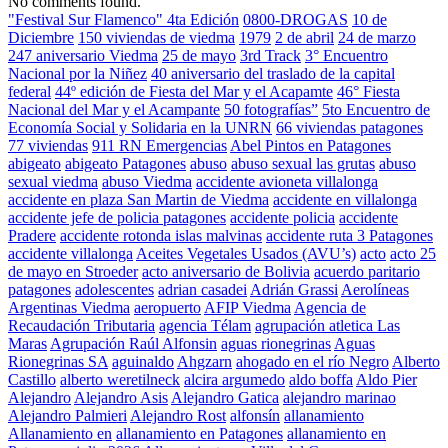
No comments found.
"Festival Sur Flamenco" 4ta Edición
0800-DROGAS
10 de
Diciembre
150 viviendas de viedma
1979
2 de abril
24 de marzo
247 aniversario Viedma
25 de mayo
3rd Track
3° Encuentro
Nacional por la Niñez
40 aniversario del traslado de la capital
federal
44º edición de Fiesta del Mar y el Acapamte
46° Fiesta
Nacional del Mar y el Acampante
50 fotografías”
5to Encuentro de
Economía Social y Solidaria en la UNRN
66 viviendas patagones
77 viviendas
911 RN Emergencias
Abel Pintos en Patagones
abigeato
abigeato Patagones
abuso
abuso sexual las grutas
abuso
sexual viedma
abuso Viedma
accidente avioneta villalonga
accidente en plaza San Martin de Viedma
accidente en villalonga
accidente jefe de policia patagones
accidente policia
accidente
Pradere
accidente rotonda islas malvinas
accidente ruta 3 Patagones
accidente villalonga
Aceites Vegetales Usados (AVU’s)
acto
acto 25
de mayo en Stroeder
acto aniversario de Bolivia
acuerdo paritario
patagones
adolescentes
adrian casadei
Adrián Grassi
Aerolíneas
Argentinas Viedma
aeropuerto
AFIP Viedma
Agencia de
Recaudación Tributaria
agencia Télam
agrupación atletica Las
Maras
Agrupación Raúl Alfonsin
aguas rionegrinas
Aguas
Rionegrinas SA
aguinaldo
Ahgzarn
ahogado en el río Negro
Alberto
Castillo
alberto weretilneck
alcira argumedo
aldo boffa
Aldo Pier
Alejandro
Alejandro Asis
Alejandro Gatica
alejandro marinao
Alejandro Palmieri
Alejandro Rost
alfonsín
allanamiento
Allanamiento en
allanamiento en Patagones
allanamiento en