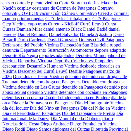
en sao
corte de puente viedma
Corte Suprema de Justicia de la
Nación
cosplay
costanera de Carmen de Patagones
Cotranvi
cotravili
COVID19 vacunación
Cráneo Combativo
Creed 2
criminal
mambo
criptomonedas
CTA de los Trabajadores
CTA Patagones
Ctep Viedma
cupo trans
Curetti - Kiciloff
Currú Leuvú
Curza
Curzas
Damian Miler
daniel antenao Black
Daniel Badié
daniel
paredes
Daniel Relmuan
Daniel Salvador
Daniela Agostino
Dario
Berardi
Dario Cardenas
David González
Defensa Civil Patagones
Defensoria del Pueblo Viedma
Delegación San Blas
delia ruppel
denuncia
Departamento Sustracción Automotores
deporte adaptado
Deporte Río Negro
deportes adaptados
Deportes Municipalidad de
Viedma
Deportivo Viedma
Deportivo Viedma vs Temperley
desaparición
Desarrollo Humano Viedma
desborde cloacales en
Viedma
Descenso del Currú Leuvú
Desfile Patagones marzo de
2026
Despidos en Telám Viedma
detenido
detenido con droga calle
Tucunán
detenido con droga en Patagones
Detenido con droga en
Viedma
detenido en Las Grutas
detenido en Patagones
detenido por
abuso sexual
detenido viedma
detenidos con cocaíana en Patagones
detenidos con cocaina
Día de la Independencia en Pradere
día de la
orca
Día de la Primavera en Patagones
Día del Inmigrante Viedma
día del locutor
Día del Niño en Patagones
Día del Niño en Viedma
Dia del Periodista en Patagones
Día del Trabajador de Prensa
Día
Internacional de la Danza
Día Mundial de la Diabetes
diario
Noticias de la Costa
Diego Andrade
Diego Frenkel en Viedma
Diego Rodil
Diego Santos
diplomas del Curzas
Diputada Provincial