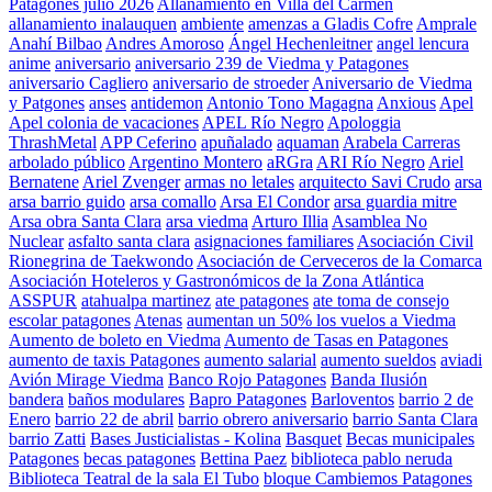
Patagones julio 2026
Allanamiento en Villa del Carmen
allanamiento inalauquen
ambiente
amenzas a Gladis Cofre
Amprale
Anahí Bilbao
Andres Amoroso
Ángel Hechenleitner
angel lencura
anime
aniversario
aniversario 239 de Viedma y Patagones
aniversario Cagliero
aniversario de stroeder
Aniversario de Viedma
y Patgones
anses
antidemon
Antonio Tono Magagna
Anxious
Apel
Apel colonia de vacaciones
APEL Río Negro
Apologgia
ThrashMetal
APP Ceferino
apuñalado
aquaman
Arabela Carreras
arbolado público
Argentino Montero
aRGra
ARI Río Negro
Ariel
Bernatene
Ariel Zvenger
armas no letales
arquitecto Savi Crudo
arsa
arsa barrio guido
arsa comallo
Arsa El Condor
arsa guardia mitre
Arsa obra Santa Clara
arsa viedma
Arturo Illia
Asamblea No
Nuclear
asfalto santa clara
asignaciones familiares
Asociación Civil
Rionegrina de Taekwondo
Asociación de Cerveceros de la Comarca
Asociación Hoteleros y Gastronómicos de la Zona Atlántica
ASSPUR
atahualpa martinez
ate patagones
ate toma de consejo
escolar patagones
Atenas
aumentan un 50% los vuelos a Viedma
Aumento de boleto en Viedma
Aumento de Tasas en Patagones
aumento de taxis Patagones
aumento salarial
aumento sueldos
aviadi
Avión Mirage Viedma
Banco Rojo Patagones
Banda Ilusión
bandera
baños modulares
Bapro Patagones
Barloventos
barrio 2 de
Enero
barrio 22 de abril
barrio obrero aniversario
barrio Santa Clara
barrio Zatti
Bases Justicialistas - Kolina
Basquet
Becas municipales
Patagones
becas patagones
Bettina Paez
biblioteca pablo neruda
Biblioteca Teatral de la sala El Tubo
bloque Cambiemos Patagones