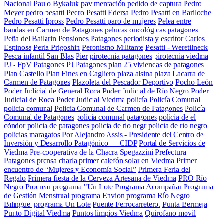
Nacional
Paulo Bykaluk
pavimentación
pedido de captura
Pedro
Meyer
pedro pesatti
Pedro Pesatti Edersa
Pedro Pesatti en Bariloche
Pedro Pesatti Ipross
Pedro Pesatti paro de mujeres
Pelea entre
bandas en Carmen de Patagones
pelucas oncológicas patagones
Peña del Bailarin
Pensiones Patagones
periodista y escritor Carlos
Espinosa
Perla Prigoshin
Peronismo Militante
Pesatti - Weretilneck
Pesca infantil San Blas
Pier
pirotecnia patagones
pirotecnia viedma
PJ - FpV Patagones
PJ Patagones
plan 25 viviendas de patagones
Plan Castello
Plan Fines en Cagliero
plaza alsina
plaza Lacarra de
Carmen de Patagones
Plazoleta del Pescador Deportivo
Pocho León
Poder Judicial de General Roca
Poder Judicial de Río Negro
Poder
Judicial de Roca
Poder Judicial Viedma
policía
Policía Comunal
policia comunal
Policia Comunal de Carmen de Patagones
Policía
Comunal de Patagones
policia comunal patagones
policia de el
cóndor
policia de patagones
policia de rio negr
policia de rio negro
policias maragatos
Por Alejandro Assis - Presidente del Centro de
Inversión y Desarrollo Patagónico — CIDP
Portal de Servicios de
Viedma
Pre-cooperativa de la Chacra Spegazzini
Prefectura
Patagones
prensa charla
primer calefón solar en Viedma
Primer
encuentro de “Mujeres y Economía Social”
Primera Feria del
Regalo
Primera fiesta de la Cerveza Artesana de Viedma
PRO Río
Negro
Procrear
programa "Un Lote
Programa Acompañar
Programa
de Gestión Menstrual
programa Envion
programa Río Negro
Bilingüe.
programa Un Lote
Puente Ferrocarretero.
Punta Bermeja
Punto Digital Viedma
Puntos limpios Viedma
Quirofano movil