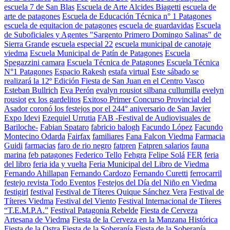
escuela 7 de San Blas
Escuela de Arte Alcides Biagetti
escuela de
arte de patagones
Escuela de Educación Técnica n° 1 Patagones
escuela de equitacion de patagones
escuela de guardavidas
Escuela
de Suboficiales y Agentes "Sargento Primero Domingo Salinas" de
Sierra Grande
escuela especial 22
escuela municipal de canotaje
viedma
Escuela Municipal de Patín de Patagones
Escuela
Spegazzini camara
Escuela Técnica de Patagones
Escuela Técnica
N°1 Patagones
Espacio Rakesh
estafa virtual
Este sábado se
realizará la 12º Edición Fiesta de San Juan en el Centro Vasco
Esteban Bullrich
Eva Perón
evalyn rousiot silbana cullumilla
evelyn
rousiot
ex los gardelitos
Exitoso Primer Concurso Provincial del
Asador coronó los festejos por el 244° aniversario de San Javier
Expo Idevi
Ezequiel Urrutia
FAB -Festival de Audiovisuales de
Bariloche-
Fabian Spataro
fabricio balogh
Facundo López
Facundo
Montecino Odarda
Fairfax
familiares
Fana Falcon Viedma
Farmacia
Guidi
farmacias
faro de rio negro
fatpren
Fatpren salarios
fauna
marina
feb patagones
Federico Tello
Fehgra
Felipe Solá
FER
feria
del libro
feria ida y vuelta
Feria Municipal del Libro de Viedma
Fernando Ahillapan
Fernando Cardozo
Fernando Curetti
ferrocarril
festejo revista Todo Eventos
Festejos del Día del Niño en Viedma
festigirl
festival
Festival de Títeres Quique Sánchez Vera
Festival de
Títeres Viedma
Festival del Viento
Festival Internacional de Títeres
“T.E.M.P.A.”
Festival Patagonia Rebelde
Fiesta de Cerveza
Artesana de Viedma
Fiesta de la Cerveza en la Manzana Histórica
Fiesta de la Ostra
Fiesta de la Soberanía
Fiesta de la Soberanía