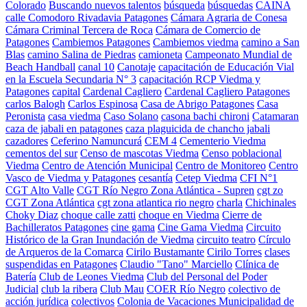
Colorado
Buscando nuevos talentos
búsqueda
búsquedas
CAINA
calle Comodoro Rivadavia Patagones
Cámara Agraria de Conesa
Cámara Criminal Tercera de Roca
Cámara de Comercio de
Patagones
Cambiemos Patagones
Cambiemos viedma
camino a San
Blas
camino Salina de Piedras
camioneta
Campeonato Mundial de
Beach Handball
canal 10
Canotaje
capacitación de Educación Vial
en la Escuela Secundaria N° 3
capacitación RCP Viedma y
Patagones
capital
Cardenal Cagliero
Cardenal Cagliero Patagones
carlos Balogh
Carlos Espinosa
Casa de Abrigo Patagones
Casa
Peronista
casa viedma
Caso Solano
casona bachi chironi
Catamaran
caza de jabali en patagones
caza plaguicida de chancho jabali
cazadores
Ceferino Namuncurá
CEM 4
Cementerio Viedma
cementos del sur
Censo de mascotas Viedma
Censo poblacional
Viedma
Centro de Atención Municipal
Centro de Monitoreo
Centro
Vasco de Viedma y Patagones
cesantía
Cetep Viedma
CFI N°1
CGT Alto Valle
CGT Río Negro Zona Atlántica - Supren
cgt zo
CGT Zona Atlántica
cgt zona atlantica rio negro
charla
Chichinales
Choky Diaz
choque calle zatti
choque en Viedma
Cierre de
Bachilleratos Patagones
cine gama
Cine Gama Viedma
Circuito
Histórico de la Gran Inundación de Viedma
circuito teatro
Círculo
de Arqueros de la Comarca
Cirilo Bustamante
Cirilo Torres
clases
suspendidas en Patagones
Claudio "Tano" Marciello
Clínica de
Batería
Club de Leones Viedma
Club del Personal del Poder
Judicial
club la ribera
Club Mau
COER Río Negro
colectivo de
acción jurídica
colectivos
Colonia de Vacaciones Municipalidad de