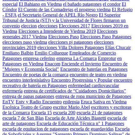
especial
El Bahiano en Viedma
el bañado patagones
el condor
El
Cóndor
El Cuento de las Comadrejas
el progreso viedma
El Refugio
- ESFA
el Secretario General de APEL Río Negro
El Superior
Tribunal de Justicia (STJ) y la Universidad de Flores firmaron un
convenio
eleccion
elecciones
Elecciones 2017
Elecciones 2019 en
Viedma
Elecciones a Intendente de Viedma 2019
Elecciones
generales 2017 Viedma
Elecciones Paso
Elecciones Paso Patagones
elecciones paso viedma
elecciones pj patagones
elecciones
provinciales 2019
elecciones Villa Dolores Patagones
Elías Chucair
Emiliano Balbin
Emilio Collueque
Empleados de Comercio
Patagones
empresa ceferino
empresa La Comarca
Emprotur
en
Patagones
en Viedma
Enacom
Enciende el Invierno
Encuentro de
"Mujeres y Economía Social"
Encuentro de baterías en Patagones
Encuentro de poetas de la comarca
encuentro de teatro en viedma
encuentro interlegislativo
Encuentro Progresista y Popular
encuentro
recreativo de batería en Patagones
enfermedad cardiovascular
enfermería
entrega de certificados de “Cuidadores Domiciliarios”
entrega de papas patagones
entrega de ropa municipio de Patagones
EnTV
Entv y Radio Encuentro
epilepsia
Eruca Sativa en Viedma
Escénica Teatro de Grupo
escritor Mario Abel
escritores y escritoras
de la Comarca
Escuela 15
escuela 200
escuela 21 de patagones
escuela 7 de San Blas
Escuela de Arte Alcides Biagetti
escuela de
arte de patagones
Escuela de Educación Técnica n° 1 Patagones
escuela de equitacion de patagones
escuela de guardavidas
Escuela
de Suboficiales y Agentes "Sargento Primero Domingo Salinas" de