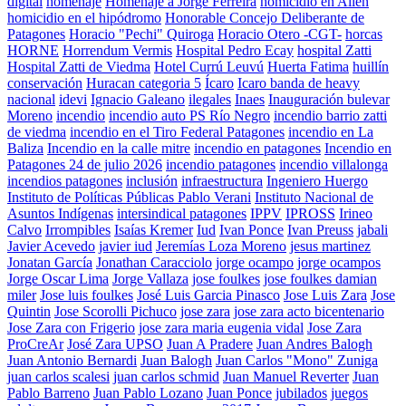
digital
homenaje
Homenaje a Jorge Ferreira
homicidio en Allen
homicidio en el hipódromo
Honorable Concejo Deliberante de
Patagones
Horacio "Pechi" Quiroga
Horacio Otero -CGT-
horcas
HORNE
Horrendum Vermis
Hospital Pedro Ecay
hospital Zatti
Hospital Zatti de Viedma
Hotel Currú Leuvú
Huerta Fatima
huillín
conservación
Huracan categoria 5
Ícaro
Icaro banda de heavy
nacional
idevi
Ignacio Galeano
ilegales
Inaes
Inauguración bulevar
Moreno
incendio
incendio auto PS Río Negro
incendio barrio zatti
de viedma
incendio en el Tiro Federal Patagones
incendio en La
Baliza
Incendio en la calle mitre
incendio en patagones
Incendio en
Patagones 24 de julio 2026
incendio patagones
incendio villalonga
incendios patagones
inclusión
infraestructura
Ingeniero Huergo
Instituto de Políticas Públicas Pablo Verani
Instituto Nacional de
Asuntos Indígenas
intersindical patagones
IPPV
IPROSS
Irineo
Calvo
Irrompibles
Isaías Kremer
Iud
Ivan Ponce
Ivan Preuss
jabali
Javier Acevedo
javier iud
Jeremías Loza Moreno
jesus martinez
Jonatan García
Jonathan Caracciolo
jorge ocampo
jorge ocampos
Jorge Oscar Lima
Jorge Vallaza
jose foulkes
jose foulkes damian
miler
Jose luis foulkes
José Luis Garcia Pinasco
Jose Luis Zara
Jose
Quintin
Jose Scorolli Pichuco
jose zara
jose zara acto bicentenario
Jose Zara con Frigerio
jose zara maria eugenia vidal
Jose Zara
ProCreAr
José Zara UPSO
Juan A Pradere
Juan Andres Balogh
Juan Antonio Bernardi
Juan Balogh
Juan Carlos "Mono" Zuniga
juan carlos scalesi
juan carlos schmid
Juan Manuel Reverter
Juan
Pablo Barreno
Juan Pablo Lozano
Juan Ponce
jubilados
juegos