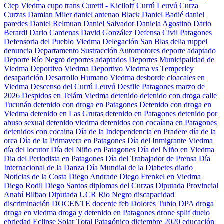
Ctep Viedma
cupo trans
Curetti - Kiciloff
Currú Leuvú
Curza
Curzas
Damian Miler
daniel antenao Black
Daniel Badié
daniel
paredes
Daniel Relmuan
Daniel Salvador
Daniela Agostino
Dario
Berardi
Dario Cardenas
David González
Defensa Civil Patagones
Defensoria del Pueblo Viedma
Delegación San Blas
delia ruppel
denuncia
Departamento Sustracción Automotores
deporte adaptado
Deporte Río Negro
deportes adaptados
Deportes Municipalidad de
Viedma
Deportivo Viedma
Deportivo Viedma vs Temperley
desaparición
Desarrollo Humano Viedma
desborde cloacales en
Viedma
Descenso del Currú Leuvú
Desfile Patagones marzo de
2026
Despidos en Telám Viedma
detenido
detenido con droga calle
Tucunán
detenido con droga en Patagones
Detenido con droga en
Viedma
detenido en Las Grutas
detenido en Patagones
detenido por
abuso sexual
detenido viedma
detenidos con cocaíana en Patagones
detenidos con cocaina
Día de la Independencia en Pradere
día de la
orca
Día de la Primavera en Patagones
Día del Inmigrante Viedma
día del locutor
Día del Niño en Patagones
Día del Niño en Viedma
Dia del Periodista en Patagones
Día del Trabajador de Prensa
Día
Internacional de la Danza
Día Mundial de la Diabetes
diario
Noticias de la Costa
Diego Andrade
Diego Frenkel en Viedma
Diego Rodil
Diego Santos
diplomas del Curzas
Diputada Provincial
Anahí Bilbao
Diputada UCR Rio Negro
discapacidad
discriminación
DOCENTE
docente feb
Dolores Tubio
DPA
droga
droga en viedma
droga y detenido en Patagones
drone splif
duelo
ebriedad
Eclipse Solar Total Patagónico diciembre 2020
educación