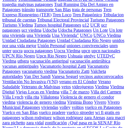
tragedia malvinas patagones
Trail Running Día Del Amigo en
Patagones
tránsito
transporte San Blas
trata de personas
Tren
Expreso Rionegrino (TER)
Tren Loco
Tren Patagónico
Tribulacion
tribunal de cuentas
Tribunal Electoral Provincial
Turismo Patagones
Turismo VIedma
Turnos hospital Patagones
u12
UCR
ucr
patagones
ucr viedma
Udocba
Udocba Patagones
Un Lote
Un lote
una vivienda
una Vivienda
Una Vivienda"
UNCo
UNCo Viedma
Unidad Ciudadana Patagones
Unidad Ciudadana Río Negro
unidos
por una vida mejor
Unión Personal
uniones convivenciales
unrn
unter
uocra
uocra patagones
Uocra Viedma
upcn
upcn nacionales
UPCN Río Negro
Upcn Rio Negro
Ushuaia
utedyc
UTEDyC
Viedma
uthgra
vacunación antigripal
vacunación antirrábica
vacunas antigripales
Vacunatorio hospital Zatti
Vacunatorio
Patagones
vacunatorio viedma
Vacunatorio Zatti
Valcheta
autoridades
Van Der Sandt
Vanesa Seguel
vecinos autoconvocados
Ventilación No Invasiva (VNI)
verano en El Cóndor
Verano
Saludable
Veterano de Malvinas
vetos
videojuegos
Viedma
Viedma
Digital
Viejas Locas en Viedma
villa 7 de marzo
Villa del Carmen
Villa Lynch
villa rita
Villalonga
Violencia de genero el condor
viedma
violencia de genero viedma
Virginia Bono
Vivero
Vivero
Municipal Patagones
viviendas
volley
voltios
vuelco en Patagones
Vuelco en San Blas
vuelco pradere
vuelco stroeder
wi fi gratis en
patagones
wilson rodrgiuez
wilson rodriguez
zara Atenas
zara macri
zara pichetto
zara vidal
zonificación
¿Qué pasa en la SENAF Río
Negro? La denuncia detrás de la protesta en el ECOS La Casita de