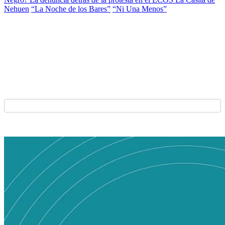
Nehuen
“La Noche de los Bares”
“Ni Una Menos”