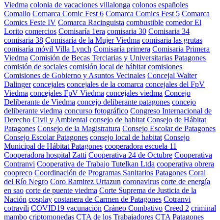
Viedma
colonia de vacaciones villalonga
colonos españoles
Comallo
Comarca Comic Fest 6
Comarca Comics Fest 5
Comarca
Comics Feste IV
Comarca Racinguista
combustible
comedor El
Lorito
comercios
Comisaría 1era
comisaria 30
Comisaria 34
comisaria 38
Comisaría de la Mujer Viedma
comisaria las grutas
comisaría móvil Villa Lynch
Comisaría primera
Comisaria Primera
Viedma
Comisión de Becas Terciarias y Universitarias Patagones
comisión de sociales
comisión local de hábitat
comisiones
Comisiones de Gobierno y Asuntos Vecinales
Concejal Walter
Dalinger
concejales
concejales de la comarca
concejales del FpV
Viedma
concejales FpV Viedma
concejales viedma
Concejo
Deliberante de Viedma
concejo deliberante patagones
concejo
deliberante viedma
concurso fotográfico
Congreso Internacional de
Derecho Civil y Ambiental
consejo de habitat
Consejo de Hábitat
Patagones
Consejo de la Magistratura
Consejo Escolar de Patagones
Consejo Escolar Patagones
consejo local de habitat
Consejo
Municipal de Hábitat Patagones
cooperadora escuela 11
Cooperadora hospital Zatti
Cooperativa 24 de Octubre
Cooperativa
Contranvi
Cooperativa de Trabajo Tutelkan Ltda
cooperativa obrera
coopreco
Coordinación de Programas Sanitarios Patagones
Coral
del Río Negro
Coro Ramirez Urtazun
coronavirus
corte de energía
en sao
corte de puente viedma
Corte Suprema de Justicia de la
Nación
cosplay
costanera de Carmen de Patagones
Cotranvi
cotravili
COVID19 vacunación
Cráneo Combativo
Creed 2
criminal
mambo
criptomonedas
CTA de los Trabajadores
CTA Patagones