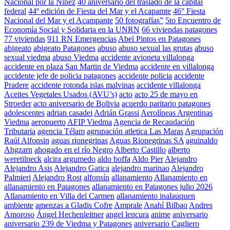
Nacional por la Niñez
40 aniversario del traslado de la capital
federal
44º edición de Fiesta del Mar y el Acapamte
46° Fiesta
Nacional del Mar y el Acampante
50 fotografías”
5to Encuentro de
Economía Social y Solidaria en la UNRN
66 viviendas patagones
77 viviendas
911 RN Emergencias
Abel Pintos en Patagones
abigeato
abigeato Patagones
abuso
abuso sexual las grutas
abuso
sexual viedma
abuso Viedma
accidente avioneta villalonga
accidente en plaza San Martin de Viedma
accidente en villalonga
accidente jefe de policia patagones
accidente policia
accidente
Pradere
accidente rotonda islas malvinas
accidente villalonga
Aceites Vegetales Usados (AVU’s)
acto
acto 25 de mayo en
Stroeder
acto aniversario de Bolivia
acuerdo paritario patagones
adolescentes
adrian casadei
Adrián Grassi
Aerolíneas Argentinas
Viedma
aeropuerto
AFIP Viedma
Agencia de Recaudación
Tributaria
agencia Télam
agrupación atletica Las Maras
Agrupación
Raúl Alfonsin
aguas rionegrinas
Aguas Rionegrinas SA
aguinaldo
Ahgzarn
ahogado en el río Negro
Alberto Castillo
alberto
weretilneck
alcira argumedo
aldo boffa
Aldo Pier
Alejandro
Alejandro Asis
Alejandro Gatica
alejandro marinao
Alejandro
Palmieri
Alejandro Rost
alfonsín
allanamiento
Allanamiento en
allanamiento en Patagones
allanamiento en Patagones julio 2026
Allanamiento en Villa del Carmen
allanamiento inalauquen
ambiente
amenzas a Gladis Cofre
Amprale
Anahí Bilbao
Andres
Amoroso
Ángel Hechenleitner
angel lencura
anime
aniversario
aniversario 239 de Viedma y Patagones
aniversario Cagliero