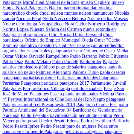
Patagones
Murió Juan Manuel de la Sota
museo Cagliero
museo
Emma Nozzi Patagones
Nación
narcocriminalidad viedma
narcotrafico choele choel
nelson montes
nelson namuncura
Nicolás
García
Nicolas Peral
Nilda Nervi de Belloso
Noche de los Museos
Noche de milonga
Nompalidece
Nora Cader
Norberto Rodriguez
Norina Lopez
Nuestra Señora del Carmen
nueva rotonda en
Patagones
obra procrear
Obra Social Unión Personal
obras
paralizadas
Oficina de Empleo Municipal
Ojeda
Omar "Cacho"
Ramirez
operativo de salud visual "Ver para seguir aprendiendo"
organizaciones sindicales patagones
Oscar Collueque
Oscar Meilán
Oscar Veloso
Osvaldo Rampellotto
Pablo Barreno
Pablo Cifuentes
Pablo Diaz
Pablo Melano
Pablo Porcelli
Pablo Soler
Pago de
salarios empleados públicos
pago de salarios patagones
pago de
salarios río negro
Palmieri Alejandro
Paloma Tubio
paola casadei
paraepade
paritarias docente
Paritarias municipales Patagones
Paritarias Patagones
paritarias patagones 2017
Parlamento Juvenil
Patagones
Parque Eolico Villalonga
partido socialista
Pasaje San
José de Mayo Patagones
Pase a planta municipales Viedma
Pasó el
4° Festival Internacional de Cine Social del Río Negro
patagones
Patagones aprobó el Presupuesto 2019
Patagonia Comic Fest
patin
Patrulla Ambiental del Escuadrón 34 Bariloche de Gendarmería
Nacional
Paulo Bykaluk
pavimentación
pedido de captura
Pedro
Meyer
pedro pesatti
Pedro Pesatti Edersa
Pedro Pesatti en Bariloche
Pedro Pesatti Ipross
Pedro Pesatti paro de mujeres
Pelea entre
bandas en Carmen de Patagones
pelucas oncológicas patagones