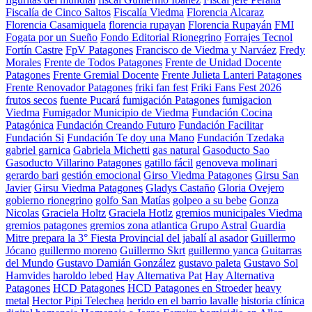
Fiscalía de Cinco Saltos
Fiscalía Viedma
Florencia Alcaraz
Florencia Casamiquela
florencia rupayan
Florencia Rupayán
FMI
Fogata por un Sueño
Fondo Editorial Rionegrino
Forrajes Tecnol
Fortín Castre
FpV Patagones
Francisco de Viedma y Narváez
Fredy
Morales
Frente de Todos Patagones
Frente de Unidad Docente
Patagones
Frente Gremial Docente
Frente Julieta Lanteri Patagones
Frente Renovador Patagones
friki fan fest
Friki Fans Fest 2026
frutos secos
fuente Pucará
fumigación Patagones
fumigacion
Viedma
Fumigador Municipio de Viedma
Fundación Cocina
Patagónica
Fundación Creando Futuro
Fundación Facilitar
Fundación Si
Fundación Te doy una Mano
Fundación Tzedaka
gabriel garnica
Gabriela Michetti
gas natural
Gasoducto Sao
Gasoducto Villarino Patagones
gatillo fácil
genoveva molinari
gerardo bari
gestión emocional
Girso Viedma Patagones
Girsu San
Javier
Girsu Viedma Patagones
Gladys Castaño
Gloria Ovejero
gobierno rionegrino
golfo San Matías
golpeo a su bebe
Gonza
Nicolas
Graciela Holtz
Graciela Hotlz
gremios municipales Viedma
gremios patagones
gremios zona atlantica
Grupo Astral
Guardia
Mitre prepara la 3° Fiesta Provincial del jabalí al asador
Guillermo
Jócano
guillermo moreno
Guillermo Skrt
guillermo yanca
Guitarras
del Mundo
Gustavo Damián González
gustavo paleta
Gustavo Sol
Hamvides
haroldo lebed
Hay Alternativa Pat
Hay Alternativa
Patagones
HCD Patagones
HCD Patagones en Stroeder
heavy
metal
Hector Pipi Telechea
herido en el barrio lavalle
historia clínica