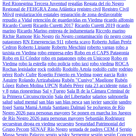
Red Rionegrina Tercera Juventud
regalías
Regata del río Negro
Regional de FEHGRA Zona Atlántica
registro civil
Registro Civil
Móvil
regularización estatales
reparación de zona desfavorable
repudio a Vidal
retención de guardavidas en Viedma
ricardo alfonsin
Ricardo Curetti
Ricardo Curetti 2017
Ricardo Curetti 2019
ricardo
marino
Ricardo Marino entrega de indumentaria
Riccrdo marino
Richie Ramone
Río Negro
río Negro contaminación
río negro costa
patagones
RN Emergencias 911
roberta scavo
Roberto Julían Peréz
Cedron
Roberto Lipiante
Roberto Meschini
roberto vargas
robo a
taxista en Viedma
robo empresa edes
Robo en el CAPS Patagonia
Robo en El Cóndor
robo en patagones
robo en Unicoop
Robo en
Viedma
robo la estrella
robo policia
robo taxi
robo viedma
ROCA
Rochas legislador
rock
rodolfo
Rodolfo Artola
rodolfo cufre
rodrigo
pérez
Rody Cufre
Rogelio Frigerio en Viedma
roger garcia
Roky
Aguirre
Rolando Arrizabalaga
Rubén "Cuniyo" Maglione
Rubén
López
Ruben Molina UPCN
Rubén Pérez
ruta 23 accidente
rutas 6
y 8
rutas rionegrinas
Sal y Fuego
Sala B de la Cámara Criminal de
la Primera Circunscripción
Sala del Libertador
salarios
salmonella
salud
salud mental
san blas
san blas pesca
san javier
sanción
sandro
fogel
Santa Mamá Antula
Santiago Dalmaú
Se poJuegos de Río
Negro 2026 para personas mayores
Se ponen en marcha los Juegos
de Río Negro 2026 para personas mayores
Sebastián Rodriguez
secuestran droga en viedma
secuestro
Seguridad Patrimonial del
Grupo Pecom
SENAF Río Negro
sentada de padres CEM 4
Sergio
Massa
Sergio Palazzo
sergio wisky
Serpentor
sesión
sesión Concejo