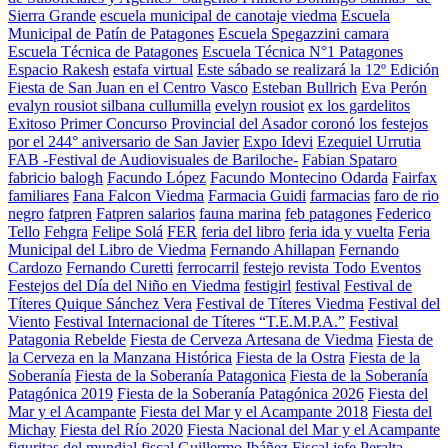
Sierra Grande
escuela municipal de canotaje viedma
Escuela
Municipal de Patín de Patagones
Escuela Spegazzini camara
Escuela Técnica de Patagones
Escuela Técnica N°1 Patagones
Espacio Rakesh
estafa virtual
Este sábado se realizará la 12º Edición
Fiesta de San Juan en el Centro Vasco
Esteban Bullrich
Eva Perón
evalyn rousiot silbana cullumilla
evelyn rousiot
ex los gardelitos
Exitoso Primer Concurso Provincial del Asador coronó los festejos
por el 244° aniversario de San Javier
Expo Idevi
Ezequiel Urrutia
FAB -Festival de Audiovisuales de Bariloche-
Fabian Spataro
fabricio balogh
Facundo López
Facundo Montecino Odarda
Fairfax
familiares
Fana Falcon Viedma
Farmacia Guidi
farmacias
faro de rio
negro
fatpren
Fatpren salarios
fauna marina
feb patagones
Federico
Tello
Fehgra
Felipe Solá
FER
feria del libro
feria ida y vuelta
Feria
Municipal del Libro de Viedma
Fernando Ahillapan
Fernando
Cardozo
Fernando Curetti
ferrocarril
festejo revista Todo Eventos
Festejos del Día del Niño en Viedma
festigirl
festival
Festival de
Títeres Quique Sánchez Vera
Festival de Títeres Viedma
Festival del
Viento
Festival Internacional de Títeres “T.E.M.P.A.”
Festival
Patagonia Rebelde
Fiesta de Cerveza Artesana de Viedma
Fiesta de
la Cerveza en la Manzana Histórica
Fiesta de la Ostra
Fiesta de la
Soberanía
Fiesta de la Soberanía Patagonica
Fiesta de la Soberanía
Patagónica 2019
Fiesta de la Soberanía Patagónica 2026
Fiesta del
Mar y el Acampante
Fiesta del Mar y el Acampante 2018
Fiesta del
Michay
Fiesta del Río 2020
Fiesta Nacional del Mar y el Acampante
figuritas del mundial
fiscal Guillermo Ibáñez
Fiscal jefe Peralta