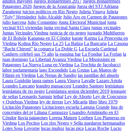
adultos mayores
Juegos Bonaerenses 2017
Juegos Bonaerenses
Patagones 2026
Juegos de la Araucanía
Jueza del STJ Adriana
Zaratiegui
juicios políticos en Río Negro
Julieta Vinaya
Julieta
“Toly” Hernández
Julio Alcalde
Julio Aro en Carmen de Patagones
julio barcena
Julio Costantino
Junta Electoral Municipal
junta
vecinal 915 viviendas
junta vecinal Santa Clara
juntas vecinales
Juntas Vecinales Viedma
justicia de rio negro
juzgado Multifueros
de El Bolsón
Kapanga en El Cóndor
karate
Karina La Princesita en
Viedma
Kolina Río Negro
La 25
La Baliza
La Bancaria
La Casona
“Bachi Chironi”
la comarca
La Doble G
La Escuela Cardenal
Cagliero celebró sus 75 año
la esquina bar
La Fondue
La Forlan
la
juan domingo
La Libertad Avanza Viedma
La Mississippi en
Patagones
La Nueva Luna en Viedma
La Trochita de Jacobacci
labor parlamentaria
lago Escondido
Las Grutas
Las Manos de
Filippi en Viedma
Las Nenas de Sandro
las pastillas del abuelo
Laura Guidolin
laura ramos
Laura Vinaya
Lavalle
Lazaro Artola
Leandro Lascano
leandro massaccesi
Leandro Santoro
legislatura
legislatura de rio negro
Legislatura sesion diciembre 2019
lenguaje
de señas
Leonardo Sarquis
lethal
Ley de Aborto
Ley de Concursos
y Quiebras Viedma
ley de tierras
Ley Micaela
libro
libro 1979
Licitación Patagones
Licitaciones escuela Laguna Grande
liga de
concejales del pj
Liliana Campazzo
Lisandro Aristimuño en El
Cóndor
lluvia patagones
Lorena Matzen
Lorihen
Los Plameras en
Viedma
Los Pocitos
Los ríos Negro y Sella quedaron hermanados
Lotes Sosa
Lovorne
lucas muñoz
lucas pica
Lucas Roche
Lucio