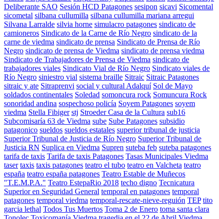
Deliberante SAO
Sesión HCD Patagones
sesipon
sicavi
Sicomental
sicometal
silbana cullumilla
silbana cullumilla mariana arregui
Silvana Larralde
silvia horne
simulacro patagones
sindicato de
camioneros
Sindicato de la Carne de Río Negro
sindicato de la
carne de viedma
sindicato de prensa
Sindicato de Prensa de Río
Negro
sindicato de prensa de Viedma
sindicato de prensa viedma
Sindicato de Trabajadores de Prensa de Viedma
sindicato de
trabajadores viales
Sindicato Vial de Río Negro
Sindicato viales de
Río Negro
siniestro vial
sistema braille
Sitraic
Sitraic Patagones
sitraic y ate
Sitraprenvi
social y cultural Adalquí
Sol de Mayo
soldados continentales
Soledad
somoncura rock
Somuncura Rock
sonoridad andina
sospechoso policía
Soyem Patagones
soyem
viedma
Stella Fibiger
stj
Stroeder Casa de la Cultura
sub16
Subcomisaría 63 de Viedma
sube
Sube Patagones
subsidio
patagonico
sueldos
sueldos estatales
superior tribunal de justicia
Superior Tribunal de Justicia de Río Negro
Superior Tribunal de
Justicia RN
Suplica en Viedma
Supren
suteba feb
suteba patagones
tarifa de taxis
Tarifa de taxis Patagones
Tasas Municipales Viedma
taser
taxis
taxis patagones
teatro el tubo
teatro en Valcheta
teatro
españa
teatro españa patagones
Teatro Estable de Muñecos
"T.E.M.P.A."
Teatro EstepaRio 2018
techo digno
Tecnicatura
Superior en Seguridad General
temporal en patagones
temporal
patagones
temporal viedma
temporal-rescate-nieve-reguión
TEP
tito
garcia lethal
Todos Tus Muertos
Toma 2 de Enero
toma santa clara
Tonolec
Toxicomanía Viedma
tragedia en el 22 de Abril Viedma