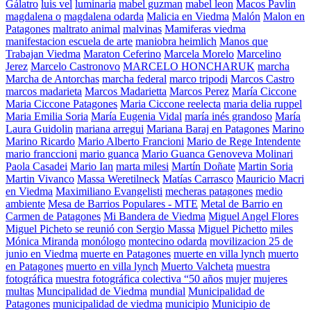
Gálatro
luis vel
luminaria
mabel guzman
mabel leon
Macos Pavlin
magdalena o
magdalena odarda
Malicia en Viedma
Malón
Malon en
Patagones
maltrato animal
malvinas
Mamiferas viedma
manifestacion escuela de arte
maniobra heimlich
Manos que
Trabajan Viedma
Maraton Ceferino
Marcela Morelo
Marcelino
Jerez
Marcelo Castronovo
MARCELO HONCHARUK
marcha
Marcha de Antorchas
marcha federal
marco tripodi
Marcos Castro
marcos madarieta
Marcos Madarietta
Marcos Perez
María Ciccone
Maria Ciccone Patagones
Maria Ciccone reelecta
maria delia ruppel
Maria Emilia Soria
María Eugenia Vidal
maría inés grandoso
María
Laura Guidolin
mariana arregui
Mariana Baraj en Patagones
Marino
Marino Ricardo
Mario Alberto Francioni
Mario de Rege Intendente
mario franccioni
mario guanca
Mario Guanca Genoveva Molinari
Paola Casadei
Mario Ian
marta milesi
Martín Doñate
Martin Soria
Martin Vivanco
Massa Weretilneck
Matías Carrasco
Mauricio Macri
en Viedma
Maximiliano Evangelisti
mecheras patagones
medio
ambiente
Mesa de Barrios Populares - MTE
Metal de Barrio en
Carmen de Patagones
Mi Bandera de Viedma
Miguel Angel Flores
Miguel Picheto se reunió con Sergio Massa
Miguel Pichetto
miles
Mónica Miranda
monólogo
montecino odarda
movilizacion 25 de
junio en Viedma
muerte en Patagones
muerte en villa lynch
muerto
en Patagones
muerto en villa lynch
Muerto Valcheta
muestra
fotográfica
muestra fotográfica colectiva “50 años
mujer
mujeres
multas
Muncipalidad de Viedma
mundial
Municipalidad de
Patagones
municipalidad de viedma
municipio
Municipio de