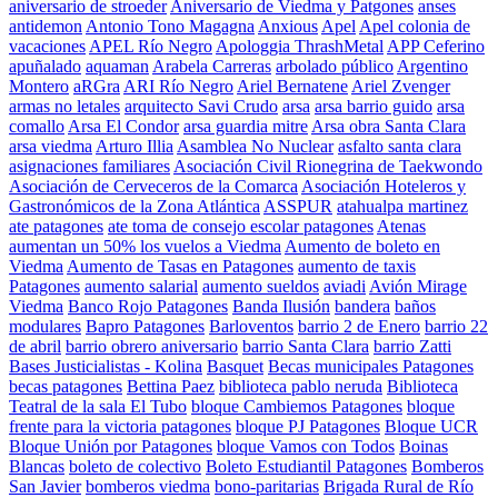
aniversario de stroeder
Aniversario de Viedma y Patgones
anses
antidemon
Antonio Tono Magagna
Anxious
Apel
Apel colonia de
vacaciones
APEL Río Negro
Apologgia ThrashMetal
APP Ceferino
apuñalado
aquaman
Arabela Carreras
arbolado público
Argentino
Montero
aRGra
ARI Río Negro
Ariel Bernatene
Ariel Zvenger
armas no letales
arquitecto Savi Crudo
arsa
arsa barrio guido
arsa
comallo
Arsa El Condor
arsa guardia mitre
Arsa obra Santa Clara
arsa viedma
Arturo Illia
Asamblea No Nuclear
asfalto santa clara
asignaciones familiares
Asociación Civil Rionegrina de Taekwondo
Asociación de Cerveceros de la Comarca
Asociación Hoteleros y
Gastronómicos de la Zona Atlántica
ASSPUR
atahualpa martinez
ate patagones
ate toma de consejo escolar patagones
Atenas
aumentan un 50% los vuelos a Viedma
Aumento de boleto en
Viedma
Aumento de Tasas en Patagones
aumento de taxis
Patagones
aumento salarial
aumento sueldos
aviadi
Avión Mirage
Viedma
Banco Rojo Patagones
Banda Ilusión
bandera
baños
modulares
Bapro Patagones
Barloventos
barrio 2 de Enero
barrio 22
de abril
barrio obrero aniversario
barrio Santa Clara
barrio Zatti
Bases Justicialistas - Kolina
Basquet
Becas municipales Patagones
becas patagones
Bettina Paez
biblioteca pablo neruda
Biblioteca
Teatral de la sala El Tubo
bloque Cambiemos Patagones
bloque
frente para la victoria patagones
bloque PJ Patagones
Bloque UCR
Bloque Unión por Patagones
bloque Vamos con Todos
Boinas
Blancas
boleto de colectivo
Boleto Estudiantil Patagones
Bomberos
San Javier
bomberos viedma
bono-paritarias
Brigada Rural de Río