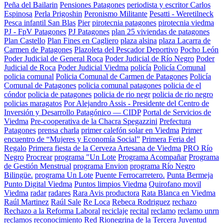
Peña del Bailarin
Pensiones Patagones
periodista y escritor Carlos
Espinosa
Perla Prigoshin
Peronismo Militante
Pesatti - Weretilneck
Pesca infantil San Blas
Pier
pirotecnia patagones
pirotecnia viedma
PJ - FpV Patagones
PJ Patagones
plan 25 viviendas de patagones
Plan Castello
Plan Fines en Cagliero
plaza alsina
plaza Lacarra de
Carmen de Patagones
Plazoleta del Pescador Deportivo
Pocho León
Poder Judicial de General Roca
Poder Judicial de Río Negro
Poder
Judicial de Roca
Poder Judicial Viedma
policía
Policía Comunal
policia comunal
Policia Comunal de Carmen de Patagones
Policía
Comunal de Patagones
policia comunal patagones
policia de el
cóndor
policia de patagones
policia de rio negr
policia de rio negro
policias maragatos
Por Alejandro Assis - Presidente del Centro de
Inversión y Desarrollo Patagónico — CIDP
Portal de Servicios de
Viedma
Pre-cooperativa de la Chacra Spegazzini
Prefectura
Patagones
prensa charla
primer calefón solar en Viedma
Primer
encuentro de “Mujeres y Economía Social”
Primera Feria del
Regalo
Primera fiesta de la Cerveza Artesana de Viedma
PRO Río
Negro
Procrear
programa "Un Lote
Programa Acompañar
Programa
de Gestión Menstrual
programa Envion
programa Río Negro
Bilingüe.
programa Un Lote
Puente Ferrocarretero.
Punta Bermeja
Punto Digital Viedma
Puntos limpios Viedma
Quirofano movil
Viedma
radar
radares
Rara Avis productora
Rata Blanca en Viedma
Raúl Martinez
Raúl Sale
Re Loca
Rebeca Rodriguez
rechazo
Rechazo a la Reforma Laboral
reciclaje
recital
reclamo
reclamo unrn
reclamos
reconocimiento
Red Rionegrina de la Tercera Juventud