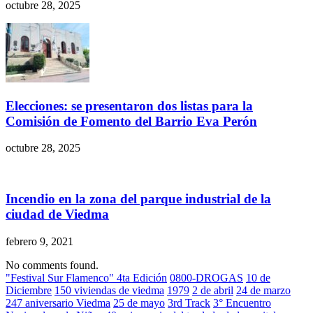
octubre 28, 2025
Elecciones: se presentaron dos listas para la
Comisión de Fomento del Barrio Eva Perón
octubre 28, 2025
Incendio en la zona del parque industrial de la
ciudad de Viedma
febrero 9, 2021
No comments found.
"Festival Sur Flamenco" 4ta Edición
0800-DROGAS
10 de
Diciembre
150 viviendas de viedma
1979
2 de abril
24 de marzo
247 aniversario Viedma
25 de mayo
3rd Track
3° Encuentro