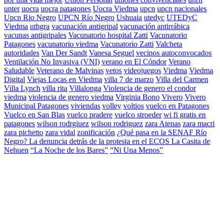
unter
uocra
uocra patagones
Uocra Viedma
upcn
upcn nacionales
Upcn Rio Negro
UPCN Río Negro
Ushuaia
utedyc
UTEDyC
Viedma
uthgra
vacunación antigripal
vacunación antirrábica
vacunas antigripales
Vacunatorio hospital Zatti
Vacunatorio
Patagones
vacunatorio viedma
Vacunatorio Zatti
Valcheta
autoridades
Van Der Sandt
Vanesa Seguel
vecinos autoconvocados
Ventilación No Invasiva (VNI)
verano en El Cóndor
Verano
Saludable
Veterano de Malvinas
vetos
videojuegos
Viedma
Viedma
Digital
Viejas Locas en Viedma
villa 7 de marzo
Villa del Carmen
Villa Lynch
villa rita
Villalonga
Violencia de genero el condor
viedma
violencia de genero viedma
Virginia Bono
Vivero
Vivero
Municipal Patagones
viviendas
volley
voltios
vuelco en Patagones
Vuelco en San Blas
vuelco pradere
vuelco stroeder
wi fi gratis en
patagones
wilson rodrgiuez
wilson rodriguez
zara Atenas
zara macri
zara pichetto
zara vidal
zonificación
¿Qué pasa en la SENAF Río
Negro? La denuncia detrás de la protesta en el ECOS La Casita de
Nehuen
“La Noche de los Bares”
“Ni Una Menos”