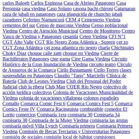
carlos Balogh
Carlos Espinosa
Casa de Abrigo Patagones
Casa
Peronista
casa viedma
Caso Solano
casona bachi chironi
Catamaran
caza de jabali en patagones
caza plaguicida de chancho jabali
cazadores
Ceferino Namuncurá
CEM 4
Cementerio Viedma
cementos del sur
Censo de mascotas Viedma
Censo poblacional
Viedma
Centro de Atención Municipal
Centro de Monitoreo
Centro
Vasco de Viedma y Patagones
cesantía
Cetep Viedma
CFI N°1
CGT Alto Valle
CGT Río Negro Zona Atlántica - Supren
cgt zo
CGT Zona Atlántica
cgt zona atlantica rio negro
charla
Chichinales
Choky Diaz
choque calle zatti
choque en Viedma
Cierre de
Bachilleratos Patagones
cine gama
Cine Gama Viedma
Circuito
Histórico de la Gran Inundación de Viedma
circuito teatro
Círculo
de Arqueros de la Comarca
Cirilo Bustamante
Cirilo Torres
clases
suspendidas en Patagones
Claudio "Tano" Marciello
Clínica de
Batería
Club de Leones Viedma
Club del Personal del Poder
Judicial
club la ribera
Club Mau
COER Río Negro
colectivo de
acción jurídica
colectivos
Colonia de Vacaciones Municipalidad de
Viedma
colonia de vacaciones villalonga
colonos españoles
Comallo
Comarca Comic Fest 6
Comarca Comics Fest 5
Comarca
Comics Feste IV
Comarca Racinguista
combustible
comedor El
Lorito
comercios
Comisaría 1era
comisaria 30
Comisaria 34
comisaria 38
Comisaría de la Mujer Viedma
comisaria las grutas
comisaría móvil Villa Lynch
Comisaría primera
Comisaria Primera
Viedma
Comisión de Becas Terciarias y Universitarias Patagones
comisión de sociales
comisión local de hábitat
comisiones