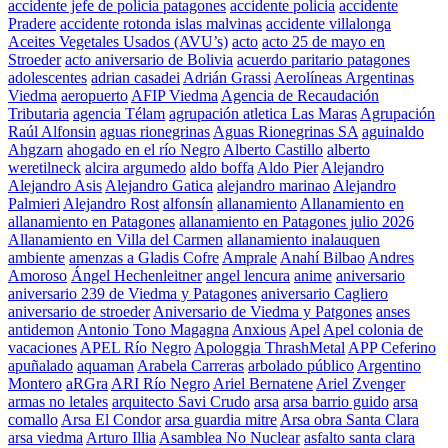
accidente jefe de policia patagones
accidente policia
accidente
Pradere
accidente rotonda islas malvinas
accidente villalonga
Aceites Vegetales Usados (AVU’s)
acto
acto 25 de mayo en
Stroeder
acto aniversario de Bolivia
acuerdo paritario patagones
adolescentes
adrian casadei
Adrián Grassi
Aerolíneas Argentinas
Viedma
aeropuerto
AFIP Viedma
Agencia de Recaudación
Tributaria
agencia Télam
agrupación atletica Las Maras
Agrupación
Raúl Alfonsin
aguas rionegrinas
Aguas Rionegrinas SA
aguinaldo
Ahgzarn
ahogado en el río Negro
Alberto Castillo
alberto
weretilneck
alcira argumedo
aldo boffa
Aldo Pier
Alejandro
Alejandro Asis
Alejandro Gatica
alejandro marinao
Alejandro
Palmieri
Alejandro Rost
alfonsín
allanamiento
Allanamiento en
allanamiento en Patagones
allanamiento en Patagones julio 2026
Allanamiento en Villa del Carmen
allanamiento inalauquen
ambiente
amenzas a Gladis Cofre
Amprale
Anahí Bilbao
Andres
Amoroso
Ángel Hechenleitner
angel lencura
anime
aniversario
aniversario 239 de Viedma y Patagones
aniversario Cagliero
aniversario de stroeder
Aniversario de Viedma y Patgones
anses
antidemon
Antonio Tono Magagna
Anxious
Apel
Apel colonia de
vacaciones
APEL Río Negro
Apologgia ThrashMetal
APP Ceferino
apuñalado
aquaman
Arabela Carreras
arbolado público
Argentino
Montero
aRGra
ARI Río Negro
Ariel Bernatene
Ariel Zvenger
armas no letales
arquitecto Savi Crudo
arsa
arsa barrio guido
arsa
comallo
Arsa El Condor
arsa guardia mitre
Arsa obra Santa Clara
arsa viedma
Arturo Illia
Asamblea No Nuclear
asfalto santa clara