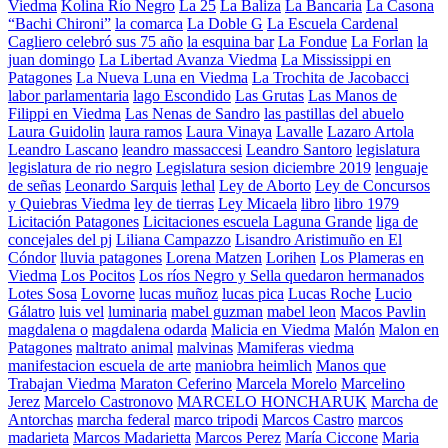
Viedma
Kolina Río Negro
La 25
La Baliza
La Bancaria
La Casona
“Bachi Chironi”
la comarca
La Doble G
La Escuela Cardenal
Cagliero celebró sus 75 año
la esquina bar
La Fondue
La Forlan
la
juan domingo
La Libertad Avanza Viedma
La Mississippi en
Patagones
La Nueva Luna en Viedma
La Trochita de Jacobacci
labor parlamentaria
lago Escondido
Las Grutas
Las Manos de
Filippi en Viedma
Las Nenas de Sandro
las pastillas del abuelo
Laura Guidolin
laura ramos
Laura Vinaya
Lavalle
Lazaro Artola
Leandro Lascano
leandro massaccesi
Leandro Santoro
legislatura
legislatura de rio negro
Legislatura sesion diciembre 2019
lenguaje
de señas
Leonardo Sarquis
lethal
Ley de Aborto
Ley de Concursos
y Quiebras Viedma
ley de tierras
Ley Micaela
libro
libro 1979
Licitación Patagones
Licitaciones escuela Laguna Grande
liga de
concejales del pj
Liliana Campazzo
Lisandro Aristimuño en El
Cóndor
lluvia patagones
Lorena Matzen
Lorihen
Los Plameras en
Viedma
Los Pocitos
Los ríos Negro y Sella quedaron hermanados
Lotes Sosa
Lovorne
lucas muñoz
lucas pica
Lucas Roche
Lucio
Gálatro
luis vel
luminaria
mabel guzman
mabel leon
Macos Pavlin
magdalena o
magdalena odarda
Malicia en Viedma
Malón
Malon en
Patagones
maltrato animal
malvinas
Mamiferas viedma
manifestacion escuela de arte
maniobra heimlich
Manos que
Trabajan Viedma
Maraton Ceferino
Marcela Morelo
Marcelino
Jerez
Marcelo Castronovo
MARCELO HONCHARUK
Marcha de
Antorchas
marcha federal
marco tripodi
Marcos Castro
marcos
madarieta
Marcos Madarietta
Marcos Perez
María Ciccone
Maria