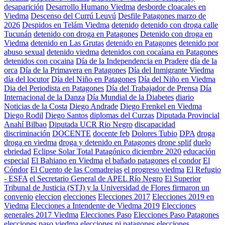
desaparición
Desarrollo Humano Viedma
desborde cloacales en
Viedma
Descenso del Currú Leuvú
Desfile Patagones marzo de
2026
Despidos en Telám Viedma
detenido
detenido con droga calle
Tucunán
detenido con droga en Patagones
Detenido con droga en
Viedma
detenido en Las Grutas
detenido en Patagones
detenido por
abuso sexual
detenido viedma
detenidos con cocaíana en Patagones
detenidos con cocaina
Día de la Independencia en Pradere
día de la
orca
Día de la Primavera en Patagones
Día del Inmigrante Viedma
día del locutor
Día del Niño en Patagones
Día del Niño en Viedma
Dia del Periodista en Patagones
Día del Trabajador de Prensa
Día
Internacional de la Danza
Día Mundial de la Diabetes
diario
Noticias de la Costa
Diego Andrade
Diego Frenkel en Viedma
Diego Rodil
Diego Santos
diplomas del Curzas
Diputada Provincial
Anahí Bilbao
Diputada UCR Rio Negro
discapacidad
discriminación
DOCENTE
docente feb
Dolores Tubio
DPA
droga
droga en viedma
droga y detenido en Patagones
drone splif
duelo
ebriedad
Eclipse Solar Total Patagónico diciembre 2020
educación
especial
El Bahiano en Viedma
el bañado patagones
el condor
El
Cóndor
El Cuento de las Comadrejas
el progreso viedma
El Refugio
- ESFA
el Secretario General de APEL Río Negro
El Superior
Tribunal de Justicia (STJ) y la Universidad de Flores firmaron un
convenio
eleccion
elecciones
Elecciones 2017
Elecciones 2019 en
Viedma
Elecciones a Intendente de Viedma 2019
Elecciones
generales 2017 Viedma
Elecciones Paso
Elecciones Paso Patagones
elecciones paso viedma
elecciones pj patagones
elecciones