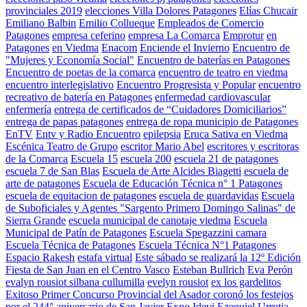
provinciales 2019
elecciones Villa Dolores Patagones
Elías Chucair
Emiliano Balbin
Emilio Collueque
Empleados de Comercio
Patagones
empresa ceferino
empresa La Comarca
Emprotur
en
Patagones
en Viedma
Enacom
Enciende el Invierno
Encuentro de
"Mujeres y Economía Social"
Encuentro de baterías en Patagones
Encuentro de poetas de la comarca
encuentro de teatro en viedma
encuentro interlegislativo
Encuentro Progresista y Popular
encuentro
recreativo de batería en Patagones
enfermedad cardiovascular
enfermería
entrega de certificados de “Cuidadores Domiciliarios”
entrega de papas patagones
entrega de ropa municipio de Patagones
EnTV
Entv y Radio Encuentro
epilepsia
Eruca Sativa en Viedma
Escénica Teatro de Grupo
escritor Mario Abel
escritores y escritoras
de la Comarca
Escuela 15
escuela 200
escuela 21 de patagones
escuela 7 de San Blas
Escuela de Arte Alcides Biagetti
escuela de
arte de patagones
Escuela de Educación Técnica n° 1 Patagones
escuela de equitacion de patagones
escuela de guardavidas
Escuela
de Suboficiales y Agentes "Sargento Primero Domingo Salinas" de
Sierra Grande
escuela municipal de canotaje viedma
Escuela
Municipal de Patín de Patagones
Escuela Spegazzini camara
Escuela Técnica de Patagones
Escuela Técnica N°1 Patagones
Espacio Rakesh
estafa virtual
Este sábado se realizará la 12º Edición
Fiesta de San Juan en el Centro Vasco
Esteban Bullrich
Eva Perón
evalyn rousiot silbana cullumilla
evelyn rousiot
ex los gardelitos
Exitoso Primer Concurso Provincial del Asador coronó los festejos
por el 244° aniversario de San Javier
Expo Idevi
Ezequiel Urrutia