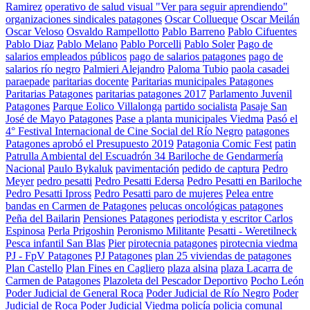
Ramirez
operativo de salud visual "Ver para seguir aprendiendo"
organizaciones sindicales patagones
Oscar Collueque
Oscar Meilán
Oscar Veloso
Osvaldo Rampellotto
Pablo Barreno
Pablo Cifuentes
Pablo Diaz
Pablo Melano
Pablo Porcelli
Pablo Soler
Pago de
salarios empleados públicos
pago de salarios patagones
pago de
salarios río negro
Palmieri Alejandro
Paloma Tubio
paola casadei
paraepade
paritarias docente
Paritarias municipales Patagones
Paritarias Patagones
paritarias patagones 2017
Parlamento Juvenil
Patagones
Parque Eolico Villalonga
partido socialista
Pasaje San
José de Mayo Patagones
Pase a planta municipales Viedma
Pasó el
4° Festival Internacional de Cine Social del Río Negro
patagones
Patagones aprobó el Presupuesto 2019
Patagonia Comic Fest
patin
Patrulla Ambiental del Escuadrón 34 Bariloche de Gendarmería
Nacional
Paulo Bykaluk
pavimentación
pedido de captura
Pedro
Meyer
pedro pesatti
Pedro Pesatti Edersa
Pedro Pesatti en Bariloche
Pedro Pesatti Ipross
Pedro Pesatti paro de mujeres
Pelea entre
bandas en Carmen de Patagones
pelucas oncológicas patagones
Peña del Bailarin
Pensiones Patagones
periodista y escritor Carlos
Espinosa
Perla Prigoshin
Peronismo Militante
Pesatti - Weretilneck
Pesca infantil San Blas
Pier
pirotecnia patagones
pirotecnia viedma
PJ - FpV Patagones
PJ Patagones
plan 25 viviendas de patagones
Plan Castello
Plan Fines en Cagliero
plaza alsina
plaza Lacarra de
Carmen de Patagones
Plazoleta del Pescador Deportivo
Pocho León
Poder Judicial de General Roca
Poder Judicial de Río Negro
Poder
Judicial de Roca
Poder Judicial Viedma
policía
policia comunal