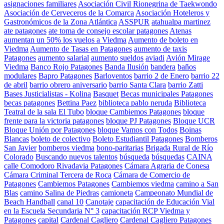
asignaciones familiares
Asociación Civil Rionegrina de Taekwondo
Asociación de Cerveceros de la Comarca
Asociación Hoteleros y
Gastronómicos de la Zona Atlántica
ASSPUR
atahualpa martinez
ate patagones
ate toma de consejo escolar patagones
Atenas
aumentan un 50% los vuelos a Viedma
Aumento de boleto en
Viedma
Aumento de Tasas en Patagones
aumento de taxis
Patagones
aumento salarial
aumento sueldos
aviadi
Avión Mirage
Viedma
Banco Rojo Patagones
Banda Ilusión
bandera
baños
modulares
Bapro Patagones
Barloventos
barrio 2 de Enero
barrio 22
de abril
barrio obrero aniversario
barrio Santa Clara
barrio Zatti
Bases Justicialistas - Kolina
Basquet
Becas municipales Patagones
becas patagones
Bettina Paez
biblioteca pablo neruda
Biblioteca
Teatral de la sala El Tubo
bloque Cambiemos Patagones
bloque
frente para la victoria patagones
bloque PJ Patagones
Bloque UCR
Bloque Unión por Patagones
bloque Vamos con Todos
Boinas
Blancas
boleto de colectivo
Boleto Estudiantil Patagones
Bomberos
San Javier
bomberos viedma
bono-paritarias
Brigada Rural de Río
Colorado
Buscando nuevos talentos
búsqueda
búsquedas
CAINA
calle Comodoro Rivadavia Patagones
Cámara Agraria de Conesa
Cámara Criminal Tercera de Roca
Cámara de Comercio de
Patagones
Cambiemos Patagones
Cambiemos viedma
camino a San
Blas
camino Salina de Piedras
camioneta
Campeonato Mundial de
Beach Handball
canal 10
Canotaje
capacitación de Educación Vial
en la Escuela Secundaria N° 3
capacitación RCP Viedma y
Patagones
capital
Cardenal Cagliero
Cardenal Cagliero Patagones