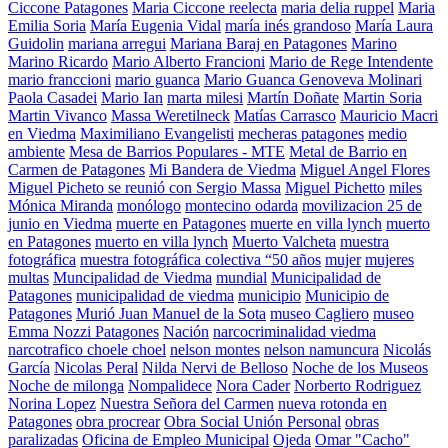
Ciccone Patagones
Maria Ciccone reelecta
maria delia ruppel
Maria
Emilia Soria
María Eugenia Vidal
maría inés grandoso
María Laura
Guidolin
mariana arregui
Mariana Baraj en Patagones
Marino
Marino Ricardo
Mario Alberto Francioni
Mario de Rege Intendente
mario franccioni
mario guanca
Mario Guanca Genoveva Molinari
Paola Casadei
Mario Ian
marta milesi
Martín Doñate
Martin Soria
Martin Vivanco
Massa Weretilneck
Matías Carrasco
Mauricio Macri
en Viedma
Maximiliano Evangelisti
mecheras patagones
medio
ambiente
Mesa de Barrios Populares - MTE
Metal de Barrio en
Carmen de Patagones
Mi Bandera de Viedma
Miguel Angel Flores
Miguel Picheto se reunió con Sergio Massa
Miguel Pichetto
miles
Mónica Miranda
monólogo
montecino odarda
movilizacion 25 de
junio en Viedma
muerte en Patagones
muerte en villa lynch
muerto
en Patagones
muerto en villa lynch
Muerto Valcheta
muestra
fotográfica
muestra fotográfica colectiva “50 años
mujer
mujeres
multas
Muncipalidad de Viedma
mundial
Municipalidad de
Patagones
municipalidad de viedma
municipio
Municipio de
Patagones
Murió Juan Manuel de la Sota
museo Cagliero
museo
Emma Nozzi Patagones
Nación
narcocriminalidad viedma
narcotrafico choele choel
nelson montes
nelson namuncura
Nicolás
García
Nicolas Peral
Nilda Nervi de Belloso
Noche de los Museos
Noche de milonga
Nompalidece
Nora Cader
Norberto Rodriguez
Norina Lopez
Nuestra Señora del Carmen
nueva rotonda en
Patagones
obra procrear
Obra Social Unión Personal
obras
paralizadas
Oficina de Empleo Municipal
Ojeda
Omar "Cacho"