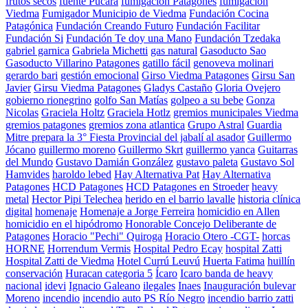
frutos secos
fuente Pucará
fumigación Patagones
fumigacion
Viedma
Fumigador Municipio de Viedma
Fundación Cocina
Patagónica
Fundación Creando Futuro
Fundación Facilitar
Fundación Si
Fundación Te doy una Mano
Fundación Tzedaka
gabriel garnica
Gabriela Michetti
gas natural
Gasoducto Sao
Gasoducto Villarino Patagones
gatillo fácil
genoveva molinari
gerardo bari
gestión emocional
Girso Viedma Patagones
Girsu San
Javier
Girsu Viedma Patagones
Gladys Castaño
Gloria Ovejero
gobierno rionegrino
golfo San Matías
golpeo a su bebe
Gonza
Nicolas
Graciela Holtz
Graciela Hotlz
gremios municipales Viedma
gremios patagones
gremios zona atlantica
Grupo Astral
Guardia
Mitre prepara la 3° Fiesta Provincial del jabalí al asador
Guillermo
Jócano
guillermo moreno
Guillermo Skrt
guillermo yanca
Guitarras
del Mundo
Gustavo Damián González
gustavo paleta
Gustavo Sol
Hamvides
haroldo lebed
Hay Alternativa Pat
Hay Alternativa
Patagones
HCD Patagones
HCD Patagones en Stroeder
heavy
metal
Hector Pipi Telechea
herido en el barrio lavalle
historia clínica
digital
homenaje
Homenaje a Jorge Ferreira
homicidio en Allen
homicidio en el hipódromo
Honorable Concejo Deliberante de
Patagones
Horacio "Pechi" Quiroga
Horacio Otero -CGT-
horcas
HORNE
Horrendum Vermis
Hospital Pedro Ecay
hospital Zatti
Hospital Zatti de Viedma
Hotel Currú Leuvú
Huerta Fatima
huillín
conservación
Huracan categoria 5
Ícaro
Icaro banda de heavy
nacional
idevi
Ignacio Galeano
ilegales
Inaes
Inauguración bulevar
Moreno
incendio
incendio auto PS Río Negro
incendio barrio zatti