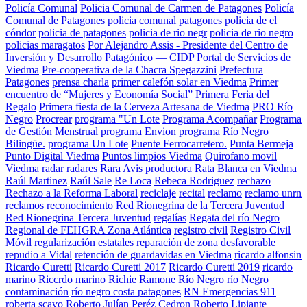
Policía Comunal
Policia Comunal de Carmen de Patagones
Policía
Comunal de Patagones
policia comunal patagones
policia de el
cóndor
policia de patagones
policia de rio negr
policia de rio negro
policias maragatos
Por Alejandro Assis - Presidente del Centro de
Inversión y Desarrollo Patagónico — CIDP
Portal de Servicios de
Viedma
Pre-cooperativa de la Chacra Spegazzini
Prefectura
Patagones
prensa charla
primer calefón solar en Viedma
Primer
encuentro de “Mujeres y Economía Social”
Primera Feria del
Regalo
Primera fiesta de la Cerveza Artesana de Viedma
PRO Río
Negro
Procrear
programa "Un Lote
Programa Acompañar
Programa
de Gestión Menstrual
programa Envion
programa Río Negro
Bilingüe.
programa Un Lote
Puente Ferrocarretero.
Punta Bermeja
Punto Digital Viedma
Puntos limpios Viedma
Quirofano movil
Viedma
radar
radares
Rara Avis productora
Rata Blanca en Viedma
Raúl Martinez
Raúl Sale
Re Loca
Rebeca Rodriguez
rechazo
Rechazo a la Reforma Laboral
reciclaje
recital
reclamo
reclamo unrn
reclamos
reconocimiento
Red Rionegrina de la Tercera Juventud
Red Rionegrina Tercera Juventud
regalías
Regata del río Negro
Regional de FEHGRA Zona Atlántica
registro civil
Registro Civil
Móvil
regularización estatales
reparación de zona desfavorable
repudio a Vidal
retención de guardavidas en Viedma
ricardo alfonsin
Ricardo Curetti
Ricardo Curetti 2017
Ricardo Curetti 2019
ricardo
marino
Riccrdo marino
Richie Ramone
Río Negro
río Negro
contaminación
río negro costa patagones
RN Emergencias 911
roberta scavo
Roberto Julían Peréz Cedron
Roberto Lipiante