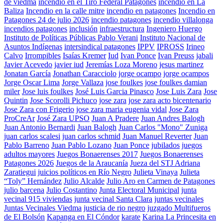
de viedma
incendio en el Tiro Federal Patagones
incendio en La
Baliza
Incendio en la calle mitre
incendio en patagones
Incendio en
Patagones 24 de julio 2026
incendio patagones
incendio villalonga
incendios patagones
inclusión
infraestructura
Ingeniero Huergo
Instituto de Políticas Públicas Pablo Verani
Instituto Nacional de
Asuntos Indígenas
intersindical patagones
IPPV
IPROSS
Irineo
Calvo
Irrompibles
Isaías Kremer
Iud
Ivan Ponce
Ivan Preuss
jabali
Javier Acevedo
javier iud
Jeremías Loza Moreno
jesus martinez
Jonatan García
Jonathan Caracciolo
jorge ocampo
jorge ocampos
Jorge Oscar Lima
Jorge Vallaza
jose foulkes
jose foulkes damian
miler
Jose luis foulkes
José Luis Garcia Pinasco
Jose Luis Zara
Jose
Quintin
Jose Scorolli Pichuco
jose zara
jose zara acto bicentenario
Jose Zara con Frigerio
jose zara maria eugenia vidal
Jose Zara
ProCreAr
José Zara UPSO
Juan A Pradere
Juan Andres Balogh
Juan Antonio Bernardi
Juan Balogh
Juan Carlos "Mono" Zuniga
juan carlos scalesi
juan carlos schmid
Juan Manuel Reverter
Juan
Pablo Barreno
Juan Pablo Lozano
Juan Ponce
jubilados
juegos
adultos mayores
Juegos Bonaerenses 2017
Juegos Bonaerenses
Patagones 2026
Juegos de la Araucanía
Jueza del STJ Adriana
Zaratiegui
juicios políticos en Río Negro
Julieta Vinaya
Julieta
“Toly” Hernández
Julio Alcalde
Julio Aro en Carmen de Patagones
julio barcena
Julio Costantino
Junta Electoral Municipal
junta
vecinal 915 viviendas
junta vecinal Santa Clara
juntas vecinales
Juntas Vecinales Viedma
justicia de rio negro
juzgado Multifueros
de El Bolsón
Kapanga en El Cóndor
karate
Karina La Princesita en