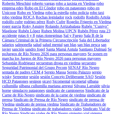
Roberto Meschini
roberto vargas
robo a taxista en Viedma
robo
empresa edes
Robo en El Cóndor
robo en patagones
robo en
Unicoop
Robo en Viedma
robo la estrella
robo policia
robo taxi
robo viedma
ROCA
Rochas legislador
rock
rodolfo
Rodolfo Artola
rodolfo cufre
rodrigo pérez
Rody Cufre
Rogelio Frigerio en Viedma
roger garcia
Roky Aguirre
Rolando Arrizabalaga
Rubén "Cuniyo"
Maglione
Rubén López
Ruben Molina UPCN
Rubén Pérez
ruta 23
accidente
rutas 6 y 8
rutas rionegrinas
Sal y Fuego
Sala B de la
Cámara Criminal de la Primera Circunscripción
Sala del Libertador
salarios
salmonella
salud
salud mental
san blas
san blas pesca
san
javier
sanción
sandro fogel
Santa Mamá Antula
Santiago Dalmaú
Se
poJuegos de Río Negro 2026 para personas mayores
Se ponen en
marcha los Juegos de Río Negro 2026 para personas mayores
Sebastián Rodriguez
secuestran droga en viedma
secuestro
Seguridad Patrimonial del Grupo Pecom
SENAF Río Negro
sentada de padres CEM 4
Sergio Massa
Sergio Palazzo
sergio
wisky
Serpentor
sesión
sesión Concejo Deliberante SAO
Sesión
HCD Patagones
sesipon
sicavi
Sicomental
sicometal
silbana
cullumilla
silbana cullumilla mariana arregui
Silvana Larralde
silvia
horne
simulacro patagones
sindicato de camioneros
Sindicato de la
Carne de Río Negro
sindicato de la carne de viedma
sindicato de
prensa
Sindicato de Prensa de Río Negro
sindicato de prensa de
Viedma
sindicato de prensa viedma
Sindicato de Trabajadores de
Prensa de Viedma
sindicato de trabajadores viales
Sindicato Vial de
Río Negro
Sindicato viales de Río Negro
siniestro vial
sistema