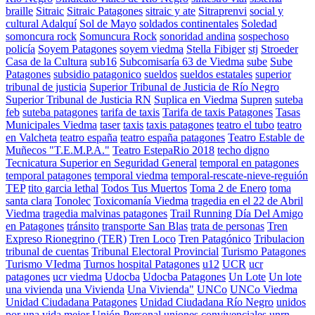
braille
Sitraic
Sitraic Patagones
sitraic y ate
Sitraprenvi
social y
cultural Adalquí
Sol de Mayo
soldados continentales
Soledad
somoncura rock
Somuncura Rock
sonoridad andina
sospechoso
policía
Soyem Patagones
soyem viedma
Stella Fibiger
stj
Stroeder
Casa de la Cultura
sub16
Subcomisaría 63 de Viedma
sube
Sube
Patagones
subsidio patagonico
sueldos
sueldos estatales
superior
tribunal de justicia
Superior Tribunal de Justicia de Río Negro
Superior Tribunal de Justicia RN
Suplica en Viedma
Supren
suteba
feb
suteba patagones
tarifa de taxis
Tarifa de taxis Patagones
Tasas
Municipales Viedma
taser
taxis
taxis patagones
teatro el tubo
teatro
en Valcheta
teatro españa
teatro españa patagones
Teatro Estable de
Muñecos "T.E.M.P.A."
Teatro EstepaRio 2018
techo digno
Tecnicatura Superior en Seguridad General
temporal en patagones
temporal patagones
temporal viedma
temporal-rescate-nieve-reguión
TEP
tito garcia lethal
Todos Tus Muertos
Toma 2 de Enero
toma
santa clara
Tonolec
Toxicomanía Viedma
tragedia en el 22 de Abril
Viedma
tragedia malvinas patagones
Trail Running Día Del Amigo
en Patagones
tránsito
transporte San Blas
trata de personas
Tren
Expreso Rionegrino (TER)
Tren Loco
Tren Patagónico
Tribulacion
tribunal de cuentas
Tribunal Electoral Provincial
Turismo Patagones
Turismo VIedma
Turnos hospital Patagones
u12
UCR
ucr
patagones
ucr viedma
Udocba
Udocba Patagones
Un Lote
Un lote
una vivienda
una Vivienda
Una Vivienda"
UNCo
UNCo Viedma
Unidad Ciudadana Patagones
Unidad Ciudadana Río Negro
unidos
por una vida mejor
Unión Personal
uniones convivenciales
unrn