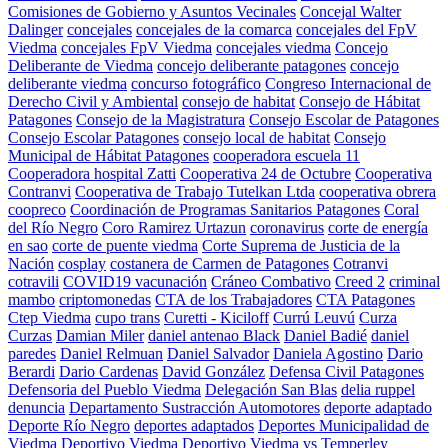
Comisiones de Gobierno y Asuntos Vecinales
Concejal Walter
Dalinger
concejales
concejales de la comarca
concejales del FpV
Viedma
concejales FpV Viedma
concejales viedma
Concejo
Deliberante de Viedma
concejo deliberante patagones
concejo
deliberante viedma
concurso fotográfico
Congreso Internacional de
Derecho Civil y Ambiental
consejo de habitat
Consejo de Hábitat
Patagones
Consejo de la Magistratura
Consejo Escolar de Patagones
Consejo Escolar Patagones
consejo local de habitat
Consejo
Municipal de Hábitat Patagones
cooperadora escuela 11
Cooperadora hospital Zatti
Cooperativa 24 de Octubre
Cooperativa
Contranvi
Cooperativa de Trabajo Tutelkan Ltda
cooperativa obrera
coopreco
Coordinación de Programas Sanitarios Patagones
Coral
del Río Negro
Coro Ramirez Urtazun
coronavirus
corte de energía
en sao
corte de puente viedma
Corte Suprema de Justicia de la
Nación
cosplay
costanera de Carmen de Patagones
Cotranvi
cotravili
COVID19 vacunación
Cráneo Combativo
Creed 2
criminal
mambo
criptomonedas
CTA de los Trabajadores
CTA Patagones
Ctep Viedma
cupo trans
Curetti - Kiciloff
Currú Leuvú
Curza
Curzas
Damian Miler
daniel antenao Black
Daniel Badié
daniel
paredes
Daniel Relmuan
Daniel Salvador
Daniela Agostino
Dario
Berardi
Dario Cardenas
David González
Defensa Civil Patagones
Defensoria del Pueblo Viedma
Delegación San Blas
delia ruppel
denuncia
Departamento Sustracción Automotores
deporte adaptado
Deporte Río Negro
deportes adaptados
Deportes Municipalidad de
Viedma
Deportivo Viedma
Deportivo Viedma vs Temperley