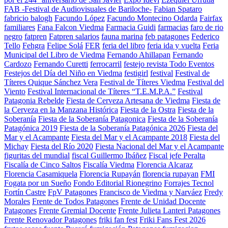
FAB -Festival de Audiovisuales de Bariloche-
Fabian Spataro
fabricio balogh
Facundo López
Facundo Montecino Odarda
Fairfax
familiares
Fana Falcon Viedma
Farmacia Guidi
farmacias
faro de rio
negro
fatpren
Fatpren salarios
fauna marina
feb patagones
Federico
Tello
Fehgra
Felipe Solá
FER
feria del libro
feria ida y vuelta
Feria
Municipal del Libro de Viedma
Fernando Ahillapan
Fernando
Cardozo
Fernando Curetti
ferrocarril
festejo revista Todo Eventos
Festejos del Día del Niño en Viedma
festigirl
festival
Festival de
Títeres Quique Sánchez Vera
Festival de Títeres Viedma
Festival del
Viento
Festival Internacional de Títeres “T.E.M.P.A.”
Festival
Patagonia Rebelde
Fiesta de Cerveza Artesana de Viedma
Fiesta de
la Cerveza en la Manzana Histórica
Fiesta de la Ostra
Fiesta de la
Soberanía
Fiesta de la Soberanía Patagonica
Fiesta de la Soberanía
Patagónica 2019
Fiesta de la Soberanía Patagónica 2026
Fiesta del
Mar y el Acampante
Fiesta del Mar y el Acampante 2018
Fiesta del
Michay
Fiesta del Río 2020
Fiesta Nacional del Mar y el Acampante
figuritas del mundial
fiscal Guillermo Ibáñez
Fiscal jefe Peralta
Fiscalía de Cinco Saltos
Fiscalía Viedma
Florencia Alcaraz
Florencia Casamiquela
Florencia Rupayán
florencia rupayan
FMI
Fogata por un Sueño
Fondo Editorial Rionegrino
Forrajes Tecnol
Fortín Castre
FpV Patagones
Francisco de Viedma y Narváez
Fredy
Morales
Frente de Todos Patagones
Frente de Unidad Docente
Patagones
Frente Gremial Docente
Frente Julieta Lanteri Patagones
Frente Renovador Patagones
friki fan fest
Friki Fans Fest 2026