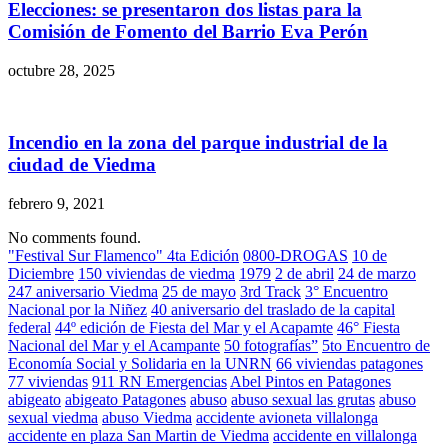
Elecciones: se presentaron dos listas para la
Comisión de Fomento del Barrio Eva Perón
octubre 28, 2025
Incendio en la zona del parque industrial de la
ciudad de Viedma
febrero 9, 2021
No comments found.
"Festival Sur Flamenco" 4ta Edición
0800-DROGAS
10 de
Diciembre
150 viviendas de viedma
1979
2 de abril
24 de marzo
247 aniversario Viedma
25 de mayo
3rd Track
3° Encuentro
Nacional por la Niñez
40 aniversario del traslado de la capital
federal
44º edición de Fiesta del Mar y el Acapamte
46° Fiesta
Nacional del Mar y el Acampante
50 fotografías”
5to Encuentro de
Economía Social y Solidaria en la UNRN
66 viviendas patagones
77 viviendas
911 RN Emergencias
Abel Pintos en Patagones
abigeato
abigeato Patagones
abuso
abuso sexual las grutas
abuso
sexual viedma
abuso Viedma
accidente avioneta villalonga
accidente en plaza San Martin de Viedma
accidente en villalonga