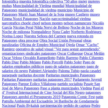
fotográfica
muestra fotográfica colectiva “50 años
mujer
mujeres
multas
Muncipalidad de Viedma
mundial
Municipalidad de
Patagones
municipalidad de viedma
municipio
Municipio de
Patagones
Murió Juan Manuel de la Sota
museo Cagliero
museo
Emma Nozzi Patagones
Nación
narcocriminalidad viedma
narcotrafico choele choel
nelson montes
nelson namuncura
Nicolás
García
Nicolas Peral
Nilda Nervi de Belloso
Noche de los Museos
Noche de milonga
Nompalidece
Nora Cader
Norberto Rodriguez
Norina Lopez
Nuestra Señora del Carmen
nueva rotonda en
Patagones
obra procrear
Obra Social Unión Personal
obras
paralizadas
Oficina de Empleo Municipal
Ojeda
Omar "Cacho"
Ramirez
operativo de salud visual "Ver para seguir aprendiendo"
organizaciones sindicales patagones
Oscar Collueque
Oscar Meilán
Oscar Veloso
Osvaldo Rampellotto
Pablo Barreno
Pablo Cifuentes
Pablo Diaz
Pablo Melano
Pablo Porcelli
Pablo Soler
Pago de
salarios empleados públicos
pago de salarios patagones
pago de
salarios río negro
Palmieri Alejandro
Paloma Tubio
paola casadei
paraepade
paritarias docente
Paritarias municipales Patagones
Paritarias Patagones
paritarias patagones 2017
Parlamento Juvenil
Patagones
Parque Eolico Villalonga
partido socialista
Pasaje San
José de Mayo Patagones
Pase a planta municipales Viedma
Pasó el
4° Festival Internacional de Cine Social del Río Negro
patagones
Patagones aprobó el Presupuesto 2019
Patagonia Comic Fest
patin
Patrulla Ambiental del Escuadrón 34 Bariloche de Gendarmería
Nacional
Paulo Bykaluk
pavimentación
pedido de captura
Pedro