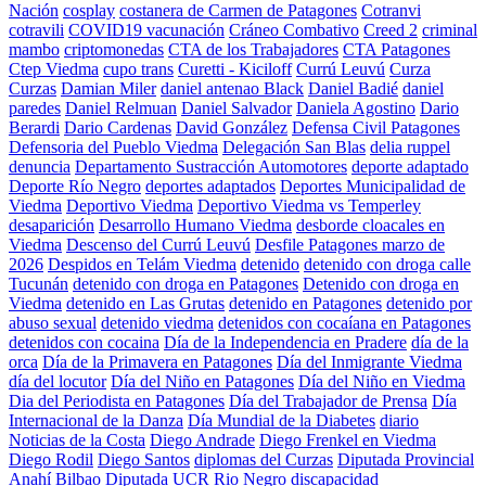
Nación
cosplay
costanera de Carmen de Patagones
Cotranvi
cotravili
COVID19 vacunación
Cráneo Combativo
Creed 2
criminal
mambo
criptomonedas
CTA de los Trabajadores
CTA Patagones
Ctep Viedma
cupo trans
Curetti - Kiciloff
Currú Leuvú
Curza
Curzas
Damian Miler
daniel antenao Black
Daniel Badié
daniel
paredes
Daniel Relmuan
Daniel Salvador
Daniela Agostino
Dario
Berardi
Dario Cardenas
David González
Defensa Civil Patagones
Defensoria del Pueblo Viedma
Delegación San Blas
delia ruppel
denuncia
Departamento Sustracción Automotores
deporte adaptado
Deporte Río Negro
deportes adaptados
Deportes Municipalidad de
Viedma
Deportivo Viedma
Deportivo Viedma vs Temperley
desaparición
Desarrollo Humano Viedma
desborde cloacales en
Viedma
Descenso del Currú Leuvú
Desfile Patagones marzo de
2026
Despidos en Telám Viedma
detenido
detenido con droga calle
Tucunán
detenido con droga en Patagones
Detenido con droga en
Viedma
detenido en Las Grutas
detenido en Patagones
detenido por
abuso sexual
detenido viedma
detenidos con cocaíana en Patagones
detenidos con cocaina
Día de la Independencia en Pradere
día de la
orca
Día de la Primavera en Patagones
Día del Inmigrante Viedma
día del locutor
Día del Niño en Patagones
Día del Niño en Viedma
Dia del Periodista en Patagones
Día del Trabajador de Prensa
Día
Internacional de la Danza
Día Mundial de la Diabetes
diario
Noticias de la Costa
Diego Andrade
Diego Frenkel en Viedma
Diego Rodil
Diego Santos
diplomas del Curzas
Diputada Provincial
Anahí Bilbao
Diputada UCR Rio Negro
discapacidad