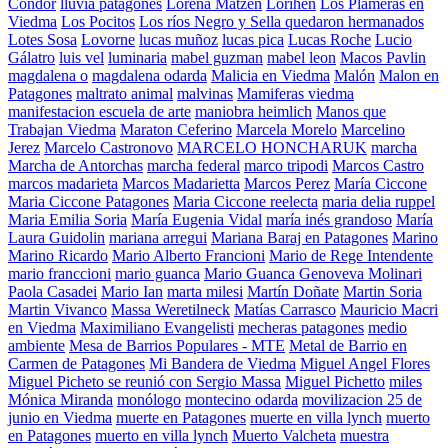
Cóndor
lluvia patagones
Lorena Matzen
Lorihen
Los Plameras en
Viedma
Los Pocitos
Los ríos Negro y Sella quedaron hermanados
Lotes Sosa
Lovorne
lucas muñoz
lucas pica
Lucas Roche
Lucio
Gálatro
luis vel
luminaria
mabel guzman
mabel leon
Macos Pavlin
magdalena o
magdalena odarda
Malicia en Viedma
Malón
Malon en
Patagones
maltrato animal
malvinas
Mamiferas viedma
manifestacion escuela de arte
maniobra heimlich
Manos que
Trabajan Viedma
Maraton Ceferino
Marcela Morelo
Marcelino
Jerez
Marcelo Castronovo
MARCELO HONCHARUK
marcha
Marcha de Antorchas
marcha federal
marco tripodi
Marcos Castro
marcos madarieta
Marcos Madarietta
Marcos Perez
María Ciccone
Maria Ciccone Patagones
Maria Ciccone reelecta
maria delia ruppel
Maria Emilia Soria
María Eugenia Vidal
maría inés grandoso
María
Laura Guidolin
mariana arregui
Mariana Baraj en Patagones
Marino
Marino Ricardo
Mario Alberto Francioni
Mario de Rege Intendente
mario franccioni
mario guanca
Mario Guanca Genoveva Molinari
Paola Casadei
Mario Ian
marta milesi
Martín Doñate
Martin Soria
Martin Vivanco
Massa Weretilneck
Matías Carrasco
Mauricio Macri
en Viedma
Maximiliano Evangelisti
mecheras patagones
medio
ambiente
Mesa de Barrios Populares - MTE
Metal de Barrio en
Carmen de Patagones
Mi Bandera de Viedma
Miguel Angel Flores
Miguel Picheto se reunió con Sergio Massa
Miguel Pichetto
miles
Mónica Miranda
monólogo
montecino odarda
movilizacion 25 de
junio en Viedma
muerte en Patagones
muerte en villa lynch
muerto
en Patagones
muerto en villa lynch
Muerto Valcheta
muestra