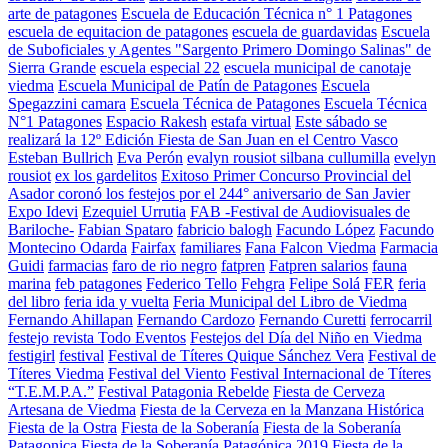
arte de patagones
Escuela de Educación Técnica n° 1 Patagones
escuela de equitacion de patagones
escuela de guardavidas
Escuela
de Suboficiales y Agentes "Sargento Primero Domingo Salinas" de
Sierra Grande
escuela especial 22
escuela municipal de canotaje
viedma
Escuela Municipal de Patín de Patagones
Escuela
Spegazzini camara
Escuela Técnica de Patagones
Escuela Técnica
N°1 Patagones
Espacio Rakesh
estafa virtual
Este sábado se
realizará la 12º Edición Fiesta de San Juan en el Centro Vasco
Esteban Bullrich
Eva Perón
evalyn rousiot silbana cullumilla
evelyn
rousiot
ex los gardelitos
Exitoso Primer Concurso Provincial del
Asador coronó los festejos por el 244° aniversario de San Javier
Expo Idevi
Ezequiel Urrutia
FAB -Festival de Audiovisuales de
Bariloche-
Fabian Spataro
fabricio balogh
Facundo López
Facundo
Montecino Odarda
Fairfax
familiares
Fana Falcon Viedma
Farmacia
Guidi
farmacias
faro de rio negro
fatpren
Fatpren salarios
fauna
marina
feb patagones
Federico Tello
Fehgra
Felipe Solá
FER
feria
del libro
feria ida y vuelta
Feria Municipal del Libro de Viedma
Fernando Ahillapan
Fernando Cardozo
Fernando Curetti
ferrocarril
festejo revista Todo Eventos
Festejos del Día del Niño en Viedma
festigirl
festival
Festival de Títeres Quique Sánchez Vera
Festival de
Títeres Viedma
Festival del Viento
Festival Internacional de Títeres
“T.E.M.P.A.”
Festival Patagonia Rebelde
Fiesta de Cerveza
Artesana de Viedma
Fiesta de la Cerveza en la Manzana Histórica
Fiesta de la Ostra
Fiesta de la Soberanía
Fiesta de la Soberanía
Patagonica
Fiesta de la Soberanía Patagónica 2019
Fiesta de la