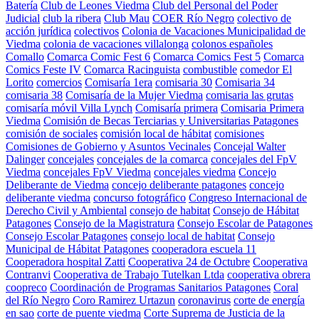
Batería
Club de Leones Viedma
Club del Personal del Poder
Judicial
club la ribera
Club Mau
COER Río Negro
colectivo de
acción jurídica
colectivos
Colonia de Vacaciones Municipalidad de
Viedma
colonia de vacaciones villalonga
colonos españoles
Comallo
Comarca Comic Fest 6
Comarca Comics Fest 5
Comarca
Comics Feste IV
Comarca Racinguista
combustible
comedor El
Lorito
comercios
Comisaría 1era
comisaria 30
Comisaria 34
comisaria 38
Comisaría de la Mujer Viedma
comisaria las grutas
comisaría móvil Villa Lynch
Comisaría primera
Comisaria Primera
Viedma
Comisión de Becas Terciarias y Universitarias Patagones
comisión de sociales
comisión local de hábitat
comisiones
Comisiones de Gobierno y Asuntos Vecinales
Concejal Walter
Dalinger
concejales
concejales de la comarca
concejales del FpV
Viedma
concejales FpV Viedma
concejales viedma
Concejo
Deliberante de Viedma
concejo deliberante patagones
concejo
deliberante viedma
concurso fotográfico
Congreso Internacional de
Derecho Civil y Ambiental
consejo de habitat
Consejo de Hábitat
Patagones
Consejo de la Magistratura
Consejo Escolar de Patagones
Consejo Escolar Patagones
consejo local de habitat
Consejo
Municipal de Hábitat Patagones
cooperadora escuela 11
Cooperadora hospital Zatti
Cooperativa 24 de Octubre
Cooperativa
Contranvi
Cooperativa de Trabajo Tutelkan Ltda
cooperativa obrera
coopreco
Coordinación de Programas Sanitarios Patagones
Coral
del Río Negro
Coro Ramirez Urtazun
coronavirus
corte de energía
en sao
corte de puente viedma
Corte Suprema de Justicia de la