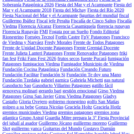
Soberanía Patagónica 2026
Fiesta del Mar y el Acampante
Fiesta del
Mar y el Acampante 2018
Fiesta del Michay
Fiesta del Río 2020
Fiesta Nacional del Mar y el Acampante
figuritas del mundial
fiscal
Guillermo Ibáñez
Fiscal jefe Peralta
Fiscalía de Cinco Saltos
Fiscalía
Viedma
Florencia Alcaraz
Florencia Casamiquela
florencia rupayan
Florencia Rupayán
FMI
Fogata por un Sueño
Fondo Editorial
Rionegrino
Forrajes Tecnol
Fortín Castre
FpV Patagones
Francisco
de Viedma y Narváez
Fredy Morales
Frente de Todos Patagones
Frente de Unidad Docente Patagones
Frente Gremial Docente
Frente Julieta Lanteri Patagones
Frente Renovador Patagones
friki
fan fest
Friki Fans Fest 2026
frutos secos
fuente Pucará
fumigación
Patagones
fumigacion Viedma
Fumigador Municipio de Viedma
Fundación Cocina Patagónica
Fundación Creando Futuro
Fundación Facilitar
Fundación Si
Fundación Te doy una Mano
Fundación Tzedaka
gabriel garnica
Gabriela Michetti
gas natural
Gasoducto Sao
Gasoducto Villarino Patagones
gatillo fácil
genoveva molinari
gerardo bari
gestión emocional
Girso Viedma
Patagones
Girsu San Javier
Girsu Viedma Patagones
Gladys
Castaño
Gloria Ovejero
gobierno rionegrino
golfo San Matías
golpeo a su bebe
Gonza Nicolas
Graciela Holtz
Graciela Hotlz
gremios municipales Viedma
gremios patagones
gremios zona
atlantica
Grupo Astral
Guardia Mitre prepara la 3° Fiesta Provincial
del jabalí al asador
Guillermo Jócano
guillermo moreno
Guillermo
Skrt
guillermo yanca
Guitarras del Mundo
Gustavo Damián
González
gustavo paleta
Gustavo Sol
Hamvides
haroldo lebed
Hay