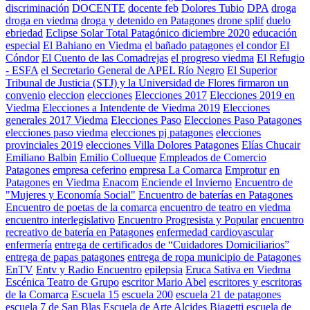
discriminación
DOCENTE
docente feb
Dolores Tubio
DPA
droga
droga en viedma
droga y detenido en Patagones
drone splif
duelo
ebriedad
Eclipse Solar Total Patagónico diciembre 2020
educación
especial
El Bahiano en Viedma
el bañado patagones
el condor
El
Cóndor
El Cuento de las Comadrejas
el progreso viedma
El Refugio
- ESFA
el Secretario General de APEL Río Negro
El Superior
Tribunal de Justicia (STJ) y la Universidad de Flores firmaron un
convenio
eleccion
elecciones
Elecciones 2017
Elecciones 2019 en
Viedma
Elecciones a Intendente de Viedma 2019
Elecciones
generales 2017 Viedma
Elecciones Paso
Elecciones Paso Patagones
elecciones paso viedma
elecciones pj patagones
elecciones
provinciales 2019
elecciones Villa Dolores Patagones
Elías Chucair
Emiliano Balbin
Emilio Collueque
Empleados de Comercio
Patagones
empresa ceferino
empresa La Comarca
Emprotur
en
Patagones
en Viedma
Enacom
Enciende el Invierno
Encuentro de
"Mujeres y Economía Social"
Encuentro de baterías en Patagones
Encuentro de poetas de la comarca
encuentro de teatro en viedma
encuentro interlegislativo
Encuentro Progresista y Popular
encuentro
recreativo de batería en Patagones
enfermedad cardiovascular
enfermería
entrega de certificados de “Cuidadores Domiciliarios”
entrega de papas patagones
entrega de ropa municipio de Patagones
EnTV
Entv y Radio Encuentro
epilepsia
Eruca Sativa en Viedma
Escénica Teatro de Grupo
escritor Mario Abel
escritores y escritoras
de la Comarca
Escuela 15
escuela 200
escuela 21 de patagones
escuela 7 de San Blas
Escuela de Arte Alcides Biagetti
escuela de