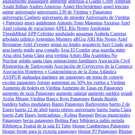
allanamiento inalauquen
ambiente
amenzas a Gladis Cofre
Amprale
Anahí Bilbao
Andres Amoroso
Ángel Hechenleitner
angel lencura
anime
aniversario
aniversario 239 de Viedma y Patagones
aniversario Cagliero
aniversario de stroeder
Aniversario de Viedma
y Patgones
anses
antidemon
Antonio Tono Magagna
Anxious
Apel
Apel colonia de vacaciones
APEL Río Negro
Apologgia
ThrashMetal
APP Ceferino
apuñalado
aquaman
Arabela Carreras
arbolado público
Argentino Montero
aRGra
ARI Río Negro
Ariel
Bernatene
Ariel Zvenger
armas no letales
arquitecto Savi Crudo
arsa
arsa barrio guido
arsa comallo
Arsa El Condor
arsa guardia mitre
Arsa obra Santa Clara
arsa viedma
Arturo Illia
Asamblea No
Nuclear
asfalto santa clara
asignaciones familiares
Asociación Civil
Rionegrina de Taekwondo
Asociación de Cerveceros de la Comarca
Asociación Hoteleros y Gastronómicos de la Zona Atlántica
ASSPUR
atahualpa martinez
ate patagones
ate toma de consejo
escolar patagones
Atenas
aumentan un 50% los vuelos a Viedma
Aumento de boleto en Viedma
Aumento de Tasas en Patagones
aumento de taxis Patagones
aumento salarial
aumento sueldos
aviadi
Avión Mirage Viedma
Banco Rojo Patagones
Banda Ilusión
bandera
baños modulares
Bapro Patagones
Barloventos
barrio 2 de
Enero
barrio 22 de abril
barrio obrero aniversario
barrio Santa Clara
barrio Zatti
Bases Justicialistas - Kolina
Basquet
Becas municipales
Patagones
becas patagones
Bettina Paez
biblioteca pablo neruda
Biblioteca Teatral de la sala El Tubo
bloque Cambiemos Patagones
bloque frente para la victoria patagones
bloque PJ Patagones
Bloque