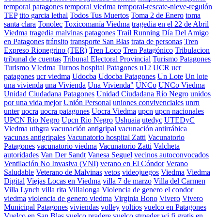
temporal patagones
temporal viedma
temporal-rescate-nieve-reguión
TEP
tito garcia lethal
Todos Tus Muertos
Toma 2 de Enero
toma
santa clara
Tonolec
Toxicomanía Viedma
tragedia en el 22 de Abril
Viedma
tragedia malvinas patagones
Trail Running Día Del Amigo
en Patagones
tránsito
transporte San Blas
trata de personas
Tren
Expreso Rionegrino (TER)
Tren Loco
Tren Patagónico
Tribulacion
tribunal de cuentas
Tribunal Electoral Provincial
Turismo Patagones
Turismo VIedma
Turnos hospital Patagones
u12
UCR
ucr
patagones
ucr viedma
Udocba
Udocba Patagones
Un Lote
Un lote
una vivienda
una Vivienda
Una Vivienda"
UNCo
UNCo Viedma
Unidad Ciudadana Patagones
Unidad Ciudadana Río Negro
unidos
por una vida mejor
Unión Personal
uniones convivenciales
unrn
unter
uocra
uocra patagones
Uocra Viedma
upcn
upcn nacionales
UPCN Río Negro
Upcn Rio Negro
Ushuaia
utedyc
UTEDyC
Viedma
uthgra
vacunación antigripal
vacunación antirrábica
vacunas antigripales
Vacunatorio hospital Zatti
Vacunatorio
Patagones
vacunatorio viedma
Vacunatorio Zatti
Valcheta
autoridades
Van Der Sandt
Vanesa Seguel
vecinos autoconvocados
Ventilación No Invasiva (VNI)
verano en El Cóndor
Verano
Saludable
Veterano de Malvinas
vetos
videojuegos
Viedma
Viedma
Digital
Viejas Locas en Viedma
villa 7 de marzo
Villa del Carmen
Villa Lynch
villa rita
Villalonga
Violencia de genero el condor
viedma
violencia de genero viedma
Virginia Bono
Vivero
Vivero
Municipal Patagones
viviendas
volley
voltios
vuelco en Patagones
Vuelco en San Blas
vuelco pradere
vuelco stroeder
wi fi gratis en