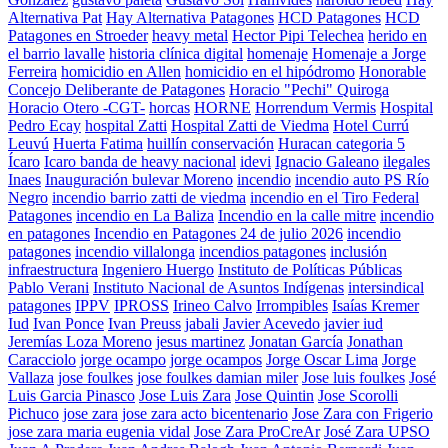
Alternativa Pat
Hay Alternativa Patagones
HCD Patagones
HCD
Patagones en Stroeder
heavy metal
Hector Pipi Telechea
herido en
el barrio lavalle
historia clínica digital
homenaje
Homenaje a Jorge
Ferreira
homicidio en Allen
homicidio en el hipódromo
Honorable
Concejo Deliberante de Patagones
Horacio "Pechi" Quiroga
Horacio Otero -CGT-
horcas
HORNE
Horrendum Vermis
Hospital
Pedro Ecay
hospital Zatti
Hospital Zatti de Viedma
Hotel Currú
Leuvú
Huerta Fatima
huillín conservación
Huracan categoria 5
Ícaro
Icaro banda de heavy nacional
idevi
Ignacio Galeano
ilegales
Inaes
Inauguración bulevar Moreno
incendio
incendio auto PS Río
Negro
incendio barrio zatti de viedma
incendio en el Tiro Federal
Patagones
incendio en La Baliza
Incendio en la calle mitre
incendio
en patagones
Incendio en Patagones 24 de julio 2026
incendio
patagones
incendio villalonga
incendios patagones
inclusión
infraestructura
Ingeniero Huergo
Instituto de Políticas Públicas
Pablo Verani
Instituto Nacional de Asuntos Indígenas
intersindical
patagones
IPPV
IPROSS
Irineo Calvo
Irrompibles
Isaías Kremer
Iud
Ivan Ponce
Ivan Preuss
jabali
Javier Acevedo
javier iud
Jeremías Loza Moreno
jesus martinez
Jonatan García
Jonathan
Caracciolo
jorge ocampo
jorge ocampos
Jorge Oscar Lima
Jorge
Vallaza
jose foulkes
jose foulkes damian miler
Jose luis foulkes
José
Luis Garcia Pinasco
Jose Luis Zara
Jose Quintin
Jose Scorolli
Pichuco
jose zara
jose zara acto bicentenario
Jose Zara con Frigerio
jose zara maria eugenia vidal
Jose Zara ProCreAr
José Zara UPSO