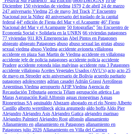
"Festival Sur Flamenco" 4ta Edición
0800-DROGAS
10 de
Diciembre
150 viviendas de viedma
1979
2 de abril
24 de marzo
247 aniversario Viedma
25 de mayo
3rd Track
3° Encuentro
Nacional por la Niñez
40 aniversario del traslado de la capital
federal
44º edición de Fiesta del Mar y el Acapamte
46° Fiesta
Nacional del Mar y el Acampante
50 fotografías”
5to Encuentro de
Economía Social y Solidaria en la UNRN
66 viviendas patagones
77 viviendas
911 RN Emergencias
Abel Pintos en Patagones
abigeato
abigeato Patagones
abuso
abuso sexual las grutas
abuso
sexual viedma
abuso Viedma
accidente avioneta villalonga
accidente en plaza San Martin de Viedma
accidente en villalonga
accidente jefe de policia patagones
accidente policia
accidente
Pradere
accidente rotonda islas malvinas
accidente ruta 3 Patagones
accidente villalonga
Aceites Vegetales Usados (AVU’s)
acto
acto 25
de mayo en Stroeder
acto aniversario de Bolivia
acuerdo paritario
patagones
adolescentes
adrian casadei
Adrián Grassi
Aerolíneas
Argentinas Viedma
aeropuerto
AFIP Viedma
Agencia de
Recaudación Tributaria
agencia Télam
agrupación atletica Las
Maras
Agrupación Raúl Alfonsin
aguas rionegrinas
Aguas
Rionegrinas SA
aguinaldo
Ahgzarn
ahogado en el río Negro
Alberto
Castillo
alberto weretilneck
alcira argumedo
aldo boffa
Aldo Pier
Alejandro
Alejandro Asis
Alejandro Gatica
alejandro marinao
Alejandro Palmieri
Alejandro Rost
alfonsín
allanamiento
Allanamiento en
allanamiento en Patagones
allanamiento en
Patagones julio 2026
Allanamiento en Villa del Carmen