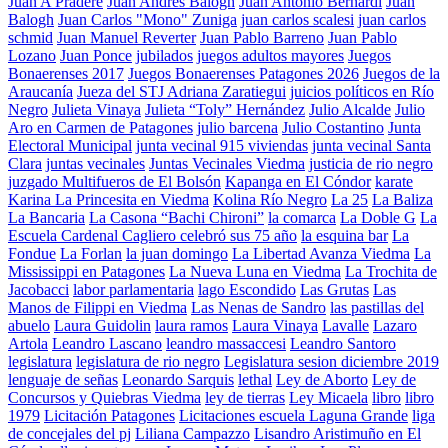
Juan A Pradere
Juan Andres Balogh
Juan Antonio Bernardi
Juan
Balogh
Juan Carlos "Mono" Zuniga
juan carlos scalesi
juan carlos
schmid
Juan Manuel Reverter
Juan Pablo Barreno
Juan Pablo
Lozano
Juan Ponce
jubilados
juegos adultos mayores
Juegos
Bonaerenses 2017
Juegos Bonaerenses Patagones 2026
Juegos de la
Araucanía
Jueza del STJ Adriana Zaratiegui
juicios políticos en Río
Negro
Julieta Vinaya
Julieta “Toly” Hernández
Julio Alcalde
Julio
Aro en Carmen de Patagones
julio barcena
Julio Costantino
Junta
Electoral Municipal
junta vecinal 915 viviendas
junta vecinal Santa
Clara
juntas vecinales
Juntas Vecinales Viedma
justicia de rio negro
juzgado Multifueros de El Bolsón
Kapanga en El Cóndor
karate
Karina La Princesita en Viedma
Kolina Río Negro
La 25
La Baliza
La Bancaria
La Casona “Bachi Chironi”
la comarca
La Doble G
La
Escuela Cardenal Cagliero celebró sus 75 año
la esquina bar
La
Fondue
La Forlan
la juan domingo
La Libertad Avanza Viedma
La
Mississippi en Patagones
La Nueva Luna en Viedma
La Trochita de
Jacobacci
labor parlamentaria
lago Escondido
Las Grutas
Las
Manos de Filippi en Viedma
Las Nenas de Sandro
las pastillas del
abuelo
Laura Guidolin
laura ramos
Laura Vinaya
Lavalle
Lazaro
Artola
Leandro Lascano
leandro massaccesi
Leandro Santoro
legislatura
legislatura de rio negro
Legislatura sesion diciembre 2019
lenguaje de señas
Leonardo Sarquis
lethal
Ley de Aborto
Ley de
Concursos y Quiebras Viedma
ley de tierras
Ley Micaela
libro
libro
1979
Licitación Patagones
Licitaciones escuela Laguna Grande
liga
de concejales del pj
Liliana Campazzo
Lisandro Aristimuño en El