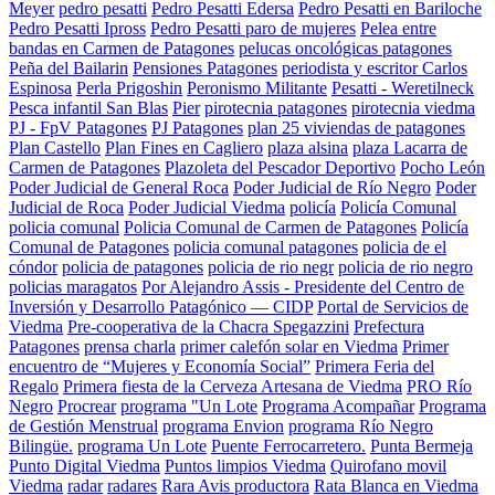
Meyer
pedro pesatti
Pedro Pesatti Edersa
Pedro Pesatti en Bariloche
Pedro Pesatti Ipross
Pedro Pesatti paro de mujeres
Pelea entre
bandas en Carmen de Patagones
pelucas oncológicas patagones
Peña del Bailarin
Pensiones Patagones
periodista y escritor Carlos
Espinosa
Perla Prigoshin
Peronismo Militante
Pesatti - Weretilneck
Pesca infantil San Blas
Pier
pirotecnia patagones
pirotecnia viedma
PJ - FpV Patagones
PJ Patagones
plan 25 viviendas de patagones
Plan Castello
Plan Fines en Cagliero
plaza alsina
plaza Lacarra de
Carmen de Patagones
Plazoleta del Pescador Deportivo
Pocho León
Poder Judicial de General Roca
Poder Judicial de Río Negro
Poder
Judicial de Roca
Poder Judicial Viedma
policía
Policía Comunal
policia comunal
Policia Comunal de Carmen de Patagones
Policía
Comunal de Patagones
policia comunal patagones
policia de el
cóndor
policia de patagones
policia de rio negr
policia de rio negro
policias maragatos
Por Alejandro Assis - Presidente del Centro de
Inversión y Desarrollo Patagónico — CIDP
Portal de Servicios de
Viedma
Pre-cooperativa de la Chacra Spegazzini
Prefectura
Patagones
prensa charla
primer calefón solar en Viedma
Primer
encuentro de “Mujeres y Economía Social”
Primera Feria del
Regalo
Primera fiesta de la Cerveza Artesana de Viedma
PRO Río
Negro
Procrear
programa "Un Lote
Programa Acompañar
Programa
de Gestión Menstrual
programa Envion
programa Río Negro
Bilingüe.
programa Un Lote
Puente Ferrocarretero.
Punta Bermeja
Punto Digital Viedma
Puntos limpios Viedma
Quirofano movil
Viedma
radar
radares
Rara Avis productora
Rata Blanca en Viedma