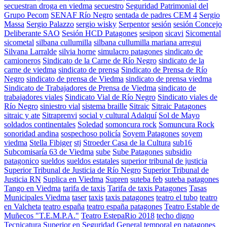
secuestran droga en viedma
secuestro
Seguridad Patrimonial del
Grupo Pecom
SENAF Río Negro
sentada de padres CEM 4
Sergio
Massa
Sergio Palazzo
sergio wisky
Serpentor
sesión
sesión Concejo
Deliberante SAO
Sesión HCD Patagones
sesipon
sicavi
Sicomental
sicometal
silbana cullumilla
silbana cullumilla mariana arregui
Silvana Larralde
silvia horne
simulacro patagones
sindicato de
camioneros
Sindicato de la Carne de Río Negro
sindicato de la
carne de viedma
sindicato de prensa
Sindicato de Prensa de Río
Negro
sindicato de prensa de Viedma
sindicato de prensa viedma
Sindicato de Trabajadores de Prensa de Viedma
sindicato de
trabajadores viales
Sindicato Vial de Río Negro
Sindicato viales de
Río Negro
siniestro vial
sistema braille
Sitraic
Sitraic Patagones
sitraic y ate
Sitraprenvi
social y cultural Adalquí
Sol de Mayo
soldados continentales
Soledad
somoncura rock
Somuncura Rock
sonoridad andina
sospechoso policía
Soyem Patagones
soyem
viedma
Stella Fibiger
stj
Stroeder Casa de la Cultura
sub16
Subcomisaría 63 de Viedma
sube
Sube Patagones
subsidio
patagonico
sueldos
sueldos estatales
superior tribunal de justicia
Superior Tribunal de Justicia de Río Negro
Superior Tribunal de
Justicia RN
Suplica en Viedma
Supren
suteba feb
suteba patagones
Tango en Viedma
tarifa de taxis
Tarifa de taxis Patagones
Tasas
Municipales Viedma
taser
taxis
taxis patagones
teatro el tubo
teatro
en Valcheta
teatro españa
teatro españa patagones
Teatro Estable de
Muñecos "T.E.M.P.A."
Teatro EstepaRio 2018
techo digno
Tecnicatura Superior en Seguridad General
temporal en patagones