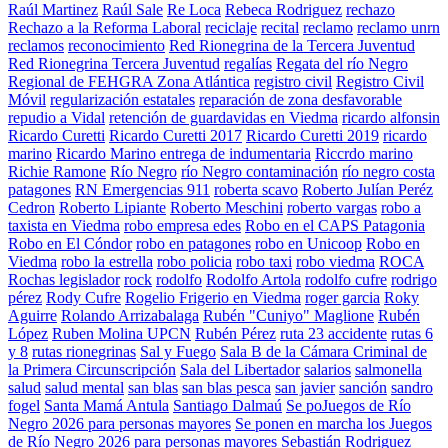
Raúl Martinez
Raúl Sale
Re Loca
Rebeca Rodriguez
rechazo
Rechazo a la Reforma Laboral
reciclaje
recital
reclamo
reclamo unrn
reclamos
reconocimiento
Red Rionegrina de la Tercera Juventud
Red Rionegrina Tercera Juventud
regalías
Regata del río Negro
Regional de FEHGRA Zona Atlántica
registro civil
Registro Civil
Móvil
regularización estatales
reparación de zona desfavorable
repudio a Vidal
retención de guardavidas en Viedma
ricardo alfonsin
Ricardo Curetti
Ricardo Curetti 2017
Ricardo Curetti 2019
ricardo
marino
Ricardo Marino entrega de indumentaria
Riccrdo marino
Richie Ramone
Río Negro
río Negro contaminación
río negro costa
patagones
RN Emergencias 911
roberta scavo
Roberto Julían Peréz
Cedron
Roberto Lipiante
Roberto Meschini
roberto vargas
robo a
taxista en Viedma
robo empresa edes
Robo en el CAPS Patagonia
Robo en El Cóndor
robo en patagones
robo en Unicoop
Robo en
Viedma
robo la estrella
robo policia
robo taxi
robo viedma
ROCA
Rochas legislador
rock
rodolfo
Rodolfo Artola
rodolfo cufre
rodrigo
pérez
Rody Cufre
Rogelio Frigerio en Viedma
roger garcia
Roky
Aguirre
Rolando Arrizabalaga
Rubén "Cuniyo" Maglione
Rubén
López
Ruben Molina UPCN
Rubén Pérez
ruta 23 accidente
rutas 6
y 8
rutas rionegrinas
Sal y Fuego
Sala B de la Cámara Criminal de
la Primera Circunscripción
Sala del Libertador
salarios
salmonella
salud
salud mental
san blas
san blas pesca
san javier
sanción
sandro
fogel
Santa Mamá Antula
Santiago Dalmaú
Se poJuegos de Río
Negro 2026 para personas mayores
Se ponen en marcha los Juegos
de Río Negro 2026 para personas mayores
Sebastián Rodriguez