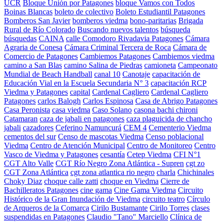
UCR
Bloque Unión por Patagones
bloque Vamos con Todos
Boinas Blancas
boleto de colectivo
Boleto Estudiantil Patagones
Bomberos San Javier
bomberos viedma
bono-paritarias
Brigada
Rural de Río Colorado
Buscando nuevos talentos
búsqueda
búsquedas
CAINA
calle Comodoro Rivadavia Patagones
Cámara
Agraria de Conesa
Cámara Criminal Tercera de Roca
Cámara de
Comercio de Patagones
Cambiemos Patagones
Cambiemos viedma
camino a San Blas
camino Salina de Piedras
camioneta
Campeonato
Mundial de Beach Handball
canal 10
Canotaje
capacitación de
Educación Vial en la Escuela Secundaria N° 3
capacitación RCP
Viedma y Patagones
capital
Cardenal Cagliero
Cardenal Cagliero
Patagones
carlos Balogh
Carlos Espinosa
Casa de Abrigo Patagones
Casa Peronista
casa viedma
Caso Solano
casona bachi chironi
Catamaran
caza de jabali en patagones
caza plaguicida de chancho
jabali
cazadores
Ceferino Namuncurá
CEM 4
Cementerio Viedma
cementos del sur
Censo de mascotas Viedma
Censo poblacional
Viedma
Centro de Atención Municipal
Centro de Monitoreo
Centro
Vasco de Viedma y Patagones
cesantía
Cetep Viedma
CFI N°1
CGT Alto Valle
CGT Río Negro Zona Atlántica - Supren
cgt zo
CGT Zona Atlántica
cgt zona atlantica rio negro
charla
Chichinales
Choky Diaz
choque calle zatti
choque en Viedma
Cierre de
Bachilleratos Patagones
cine gama
Cine Gama Viedma
Circuito
Histórico de la Gran Inundación de Viedma
circuito teatro
Círculo
de Arqueros de la Comarca
Cirilo Bustamante
Cirilo Torres
clases
suspendidas en Patagones
Claudio "Tano" Marciello
Clínica de