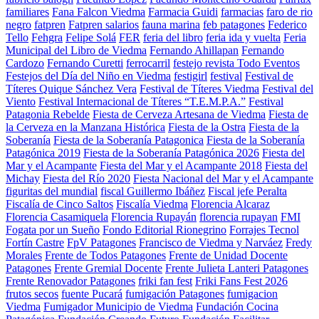
familiares
Fana Falcon Viedma
Farmacia Guidi
farmacias
faro de rio
negro
fatpren
Fatpren salarios
fauna marina
feb patagones
Federico
Tello
Fehgra
Felipe Solá
FER
feria del libro
feria ida y vuelta
Feria
Municipal del Libro de Viedma
Fernando Ahillapan
Fernando
Cardozo
Fernando Curetti
ferrocarril
festejo revista Todo Eventos
Festejos del Día del Niño en Viedma
festigirl
festival
Festival de
Títeres Quique Sánchez Vera
Festival de Títeres Viedma
Festival del
Viento
Festival Internacional de Títeres “T.E.M.P.A.”
Festival
Patagonia Rebelde
Fiesta de Cerveza Artesana de Viedma
Fiesta de
la Cerveza en la Manzana Histórica
Fiesta de la Ostra
Fiesta de la
Soberanía
Fiesta de la Soberanía Patagonica
Fiesta de la Soberanía
Patagónica 2019
Fiesta de la Soberanía Patagónica 2026
Fiesta del
Mar y el Acampante
Fiesta del Mar y el Acampante 2018
Fiesta del
Michay
Fiesta del Río 2020
Fiesta Nacional del Mar y el Acampante
figuritas del mundial
fiscal Guillermo Ibáñez
Fiscal jefe Peralta
Fiscalía de Cinco Saltos
Fiscalía Viedma
Florencia Alcaraz
Florencia Casamiquela
Florencia Rupayán
florencia rupayan
FMI
Fogata por un Sueño
Fondo Editorial Rionegrino
Forrajes Tecnol
Fortín Castre
FpV Patagones
Francisco de Viedma y Narváez
Fredy
Morales
Frente de Todos Patagones
Frente de Unidad Docente
Patagones
Frente Gremial Docente
Frente Julieta Lanteri Patagones
Frente Renovador Patagones
friki fan fest
Friki Fans Fest 2026
frutos secos
fuente Pucará
fumigación Patagones
fumigacion
Viedma
Fumigador Municipio de Viedma
Fundación Cocina