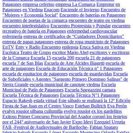
Patagones
empresa ceferino
empresa La Comarca
Emprotur
en
Patagones
en Viedma
Enacom
Enciende el Invierno
Encuentro de
"Mujeres y Economía Social"
Encuentro de baterías en Patagones
Encuentro de poetas de la comarca
encuentro de teatro en viedma
encuentro interlegislativo
Encuentro Progresista y Popular
encuentro
recreativo de batería en Patagones
enfermedad cardiovascular
enfermería
entrega de certificados de “Cuidadores Domiciliarios”
entrega de papas patagones
entrega de ropa municipio de Patagones
EnTV
Entv y Radio Encuentro
epilepsia
Eruca Sativa en Viedma
Escénica Teatro de Grupo
escritor Mario Abel
escritores y escritoras
de la Comarca
Escuela 15
escuela 200
escuela 21 de patagones
escuela 7 de San Blas
Escuela de Arte Alcides Biagetti
escuela de
arte de patagones
Escuela de Educación Técnica n° 1 Patagones
escuela de equitacion de patagones
escuela de guardavidas
Escuela
de Suboficiales y Agentes "Sargento Primero Domingo Salinas" de
Sierra Grande
escuela municipal de canotaje viedma
Escuela
Municipal de Patín de Patagones
Escuela Spegazzini camara
Escuela Técnica de Patagones
Escuela Técnica N°1 Patagones
Espacio Rakesh
estafa virtual
Este sábado se realizará la 12º Edición
Fiesta de San Juan en el Centro Vasco
Esteban Bullrich
Eva Perón
evalyn rousiot silbana cullumilla
evelyn rousiot
ex los gardelitos
Exitoso Primer Concurso Provincial del Asador coronó los festejos
por el 244° aniversario de San Javier
Expo Idevi
Ezequiel Urrutia
FAB -Festival de Audiovisuales de Bariloche-
Fabian Spataro
fabricio balogh
Facundo López
Facundo Montecino Odarda
Fairfax