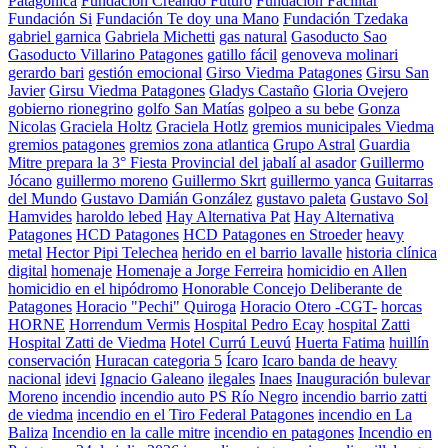
Patagónica
Fundación Creando Futuro
Fundación Facilitar
Fundación Si
Fundación Te doy una Mano
Fundación Tzedaka
gabriel garnica
Gabriela Michetti
gas natural
Gasoducto Sao
Gasoducto Villarino Patagones
gatillo fácil
genoveva molinari
gerardo bari
gestión emocional
Girso Viedma Patagones
Girsu San
Javier
Girsu Viedma Patagones
Gladys Castaño
Gloria Ovejero
gobierno rionegrino
golfo San Matías
golpeo a su bebe
Gonza
Nicolas
Graciela Holtz
Graciela Hotlz
gremios municipales Viedma
gremios patagones
gremios zona atlantica
Grupo Astral
Guardia
Mitre prepara la 3° Fiesta Provincial del jabalí al asador
Guillermo
Jócano
guillermo moreno
Guillermo Skrt
guillermo yanca
Guitarras
del Mundo
Gustavo Damián González
gustavo paleta
Gustavo Sol
Hamvides
haroldo lebed
Hay Alternativa Pat
Hay Alternativa
Patagones
HCD Patagones
HCD Patagones en Stroeder
heavy
metal
Hector Pipi Telechea
herido en el barrio lavalle
historia clínica
digital
homenaje
Homenaje a Jorge Ferreira
homicidio en Allen
homicidio en el hipódromo
Honorable Concejo Deliberante de
Patagones
Horacio "Pechi" Quiroga
Horacio Otero -CGT-
horcas
HORNE
Horrendum Vermis
Hospital Pedro Ecay
hospital Zatti
Hospital Zatti de Viedma
Hotel Currú Leuvú
Huerta Fatima
huillín
conservación
Huracan categoria 5
Ícaro
Icaro banda de heavy
nacional
idevi
Ignacio Galeano
ilegales
Inaes
Inauguración bulevar
Moreno
incendio
incendio auto PS Río Negro
incendio barrio zatti
de viedma
incendio en el Tiro Federal Patagones
incendio en La
Baliza
Incendio en la calle mitre
incendio en patagones
Incendio en