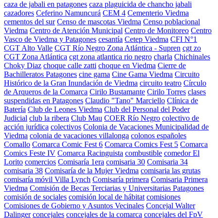
caza de jabali en patagones
caza plaguicida de chancho jabali
cazadores
Ceferino Namuncurá
CEM 4
Cementerio Viedma
cementos del sur
Censo de mascotas Viedma
Censo poblacional
Viedma
Centro de Atención Municipal
Centro de Monitoreo
Centro
Vasco de Viedma y Patagones
cesantía
Cetep Viedma
CFI N°1
CGT Alto Valle
CGT Río Negro Zona Atlántica - Supren
cgt zo
CGT Zona Atlántica
cgt zona atlantica rio negro
charla
Chichinales
Choky Diaz
choque calle zatti
choque en Viedma
Cierre de
Bachilleratos Patagones
cine gama
Cine Gama Viedma
Circuito
Histórico de la Gran Inundación de Viedma
circuito teatro
Círculo
de Arqueros de la Comarca
Cirilo Bustamante
Cirilo Torres
clases
suspendidas en Patagones
Claudio "Tano" Marciello
Clínica de
Batería
Club de Leones Viedma
Club del Personal del Poder
Judicial
club la ribera
Club Mau
COER Río Negro
colectivo de
acción jurídica
colectivos
Colonia de Vacaciones Municipalidad de
Viedma
colonia de vacaciones villalonga
colonos españoles
Comallo
Comarca Comic Fest 6
Comarca Comics Fest 5
Comarca
Comics Feste IV
Comarca Racinguista
combustible
comedor El
Lorito
comercios
Comisaría 1era
comisaria 30
Comisaria 34
comisaria 38
Comisaría de la Mujer Viedma
comisaria las grutas
comisaría móvil Villa Lynch
Comisaría primera
Comisaria Primera
Viedma
Comisión de Becas Terciarias y Universitarias Patagones
comisión de sociales
comisión local de hábitat
comisiones
Comisiones de Gobierno y Asuntos Vecinales
Concejal Walter
Dalinger
concejales
concejales de la comarca
concejales del FpV