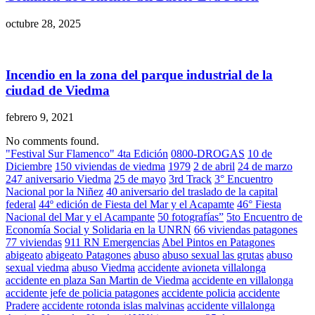
octubre 28, 2025
Incendio en la zona del parque industrial de la
ciudad de Viedma
febrero 9, 2021
No comments found.
"Festival Sur Flamenco" 4ta Edición
0800-DROGAS
10 de
Diciembre
150 viviendas de viedma
1979
2 de abril
24 de marzo
247 aniversario Viedma
25 de mayo
3rd Track
3° Encuentro
Nacional por la Niñez
40 aniversario del traslado de la capital
federal
44º edición de Fiesta del Mar y el Acapamte
46° Fiesta
Nacional del Mar y el Acampante
50 fotografías”
5to Encuentro de
Economía Social y Solidaria en la UNRN
66 viviendas patagones
77 viviendas
911 RN Emergencias
Abel Pintos en Patagones
abigeato
abigeato Patagones
abuso
abuso sexual las grutas
abuso
sexual viedma
abuso Viedma
accidente avioneta villalonga
accidente en plaza San Martin de Viedma
accidente en villalonga
accidente jefe de policia patagones
accidente policia
accidente
Pradere
accidente rotonda islas malvinas
accidente villalonga