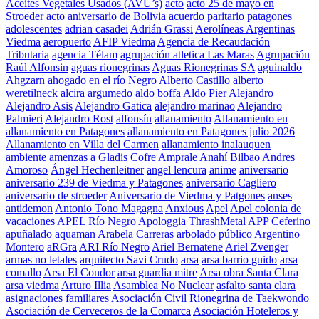
Aceites Vegetales Usados (AVU’s)
acto
acto 25 de mayo en
Stroeder
acto aniversario de Bolivia
acuerdo paritario patagones
adolescentes
adrian casadei
Adrián Grassi
Aerolíneas Argentinas
Viedma
aeropuerto
AFIP Viedma
Agencia de Recaudación
Tributaria
agencia Télam
agrupación atletica Las Maras
Agrupación
Raúl Alfonsin
aguas rionegrinas
Aguas Rionegrinas SA
aguinaldo
Ahgzarn
ahogado en el río Negro
Alberto Castillo
alberto
weretilneck
alcira argumedo
aldo boffa
Aldo Pier
Alejandro
Alejandro Asis
Alejandro Gatica
alejandro marinao
Alejandro
Palmieri
Alejandro Rost
alfonsín
allanamiento
Allanamiento en
allanamiento en Patagones
allanamiento en Patagones julio 2026
Allanamiento en Villa del Carmen
allanamiento inalauquen
ambiente
amenzas a Gladis Cofre
Amprale
Anahí Bilbao
Andres
Amoroso
Ángel Hechenleitner
angel lencura
anime
aniversario
aniversario 239 de Viedma y Patagones
aniversario Cagliero
aniversario de stroeder
Aniversario de Viedma y Patgones
anses
antidemon
Antonio Tono Magagna
Anxious
Apel
Apel colonia de
vacaciones
APEL Río Negro
Apologgia ThrashMetal
APP Ceferino
apuñalado
aquaman
Arabela Carreras
arbolado público
Argentino
Montero
aRGra
ARI Río Negro
Ariel Bernatene
Ariel Zvenger
armas no letales
arquitecto Savi Crudo
arsa
arsa barrio guido
arsa
comallo
Arsa El Condor
arsa guardia mitre
Arsa obra Santa Clara
arsa viedma
Arturo Illia
Asamblea No Nuclear
asfalto santa clara
asignaciones familiares
Asociación Civil Rionegrina de Taekwondo
Asociación de Cerveceros de la Comarca
Asociación Hoteleros y