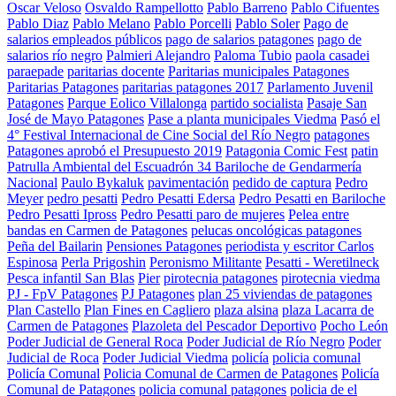
Oscar Veloso
Osvaldo Rampellotto
Pablo Barreno
Pablo Cifuentes
Pablo Diaz
Pablo Melano
Pablo Porcelli
Pablo Soler
Pago de
salarios empleados públicos
pago de salarios patagones
pago de
salarios río negro
Palmieri Alejandro
Paloma Tubio
paola casadei
paraepade
paritarias docente
Paritarias municipales Patagones
Paritarias Patagones
paritarias patagones 2017
Parlamento Juvenil
Patagones
Parque Eolico Villalonga
partido socialista
Pasaje San
José de Mayo Patagones
Pase a planta municipales Viedma
Pasó el
4° Festival Internacional de Cine Social del Río Negro
patagones
Patagones aprobó el Presupuesto 2019
Patagonia Comic Fest
patin
Patrulla Ambiental del Escuadrón 34 Bariloche de Gendarmería
Nacional
Paulo Bykaluk
pavimentación
pedido de captura
Pedro
Meyer
pedro pesatti
Pedro Pesatti Edersa
Pedro Pesatti en Bariloche
Pedro Pesatti Ipross
Pedro Pesatti paro de mujeres
Pelea entre
bandas en Carmen de Patagones
pelucas oncológicas patagones
Peña del Bailarin
Pensiones Patagones
periodista y escritor Carlos
Espinosa
Perla Prigoshin
Peronismo Militante
Pesatti - Weretilneck
Pesca infantil San Blas
Pier
pirotecnia patagones
pirotecnia viedma
PJ - FpV Patagones
PJ Patagones
plan 25 viviendas de patagones
Plan Castello
Plan Fines en Cagliero
plaza alsina
plaza Lacarra de
Carmen de Patagones
Plazoleta del Pescador Deportivo
Pocho León
Poder Judicial de General Roca
Poder Judicial de Río Negro
Poder
Judicial de Roca
Poder Judicial Viedma
policía
policia comunal
Policía Comunal
Policia Comunal de Carmen de Patagones
Policía
Comunal de Patagones
policia comunal patagones
policia de el