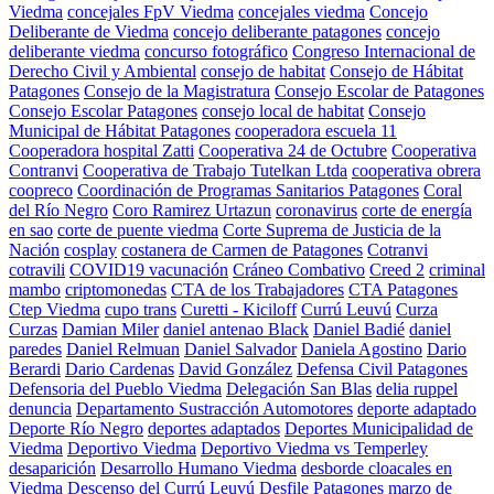
Viedma
concejales FpV Viedma
concejales viedma
Concejo
Deliberante de Viedma
concejo deliberante patagones
concejo
deliberante viedma
concurso fotográfico
Congreso Internacional de
Derecho Civil y Ambiental
consejo de habitat
Consejo de Hábitat
Patagones
Consejo de la Magistratura
Consejo Escolar de Patagones
Consejo Escolar Patagones
consejo local de habitat
Consejo
Municipal de Hábitat Patagones
cooperadora escuela 11
Cooperadora hospital Zatti
Cooperativa 24 de Octubre
Cooperativa
Contranvi
Cooperativa de Trabajo Tutelkan Ltda
cooperativa obrera
coopreco
Coordinación de Programas Sanitarios Patagones
Coral
del Río Negro
Coro Ramirez Urtazun
coronavirus
corte de energía
en sao
corte de puente viedma
Corte Suprema de Justicia de la
Nación
cosplay
costanera de Carmen de Patagones
Cotranvi
cotravili
COVID19 vacunación
Cráneo Combativo
Creed 2
criminal
mambo
criptomonedas
CTA de los Trabajadores
CTA Patagones
Ctep Viedma
cupo trans
Curetti - Kiciloff
Currú Leuvú
Curza
Curzas
Damian Miler
daniel antenao Black
Daniel Badié
daniel
paredes
Daniel Relmuan
Daniel Salvador
Daniela Agostino
Dario
Berardi
Dario Cardenas
David González
Defensa Civil Patagones
Defensoria del Pueblo Viedma
Delegación San Blas
delia ruppel
denuncia
Departamento Sustracción Automotores
deporte adaptado
Deporte Río Negro
deportes adaptados
Deportes Municipalidad de
Viedma
Deportivo Viedma
Deportivo Viedma vs Temperley
desaparición
Desarrollo Humano Viedma
desborde cloacales en
Viedma
Descenso del Currú Leuvú
Desfile Patagones marzo de