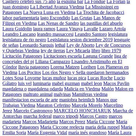
Cagliero celebró sus 75 año
la esquina bar
La Fondue
La Forlan
la
juan domingo
La Libertad Avanza Viedma
La Mississippi en
Patagones
La Nueva Luna en Viedma
La Trochita de Jacobacci
labor parlamentaria
lago Escondido
Las Grutas
Las Manos de
Filippi en Viedma
Las Nenas de Sandro
las pastillas del abuelo
Laura Guidolin
laura ramos
Laura Vinaya
Lavalle
Lazaro Artola
Leandro Lascano
leandro massaccesi
Leandro Santoro
legislatura
legislatura de rio negro
Legislatura sesion diciembre 2019
lenguaje
de señas
Leonardo Sarquis
lethal
Ley de Aborto
Ley de Concursos
y Quiebras Viedma
ley de tierras
Ley Micaela
libro
libro 1979
Licitación Patagones
Licitaciones escuela Laguna Grande
liga de
concejales del pj
Liliana Campazzo
Lisandro Aristimuño en El
Cóndor
lluvia patagones
Lorena Matzen
Lorihen
Los Plameras en
Viedma
Los Pocitos
Los ríos Negro y Sella quedaron hermanados
Lotes Sosa
Lovorne
lucas muñoz
lucas pica
Lucas Roche
Lucio
Gálatro
luis vel
luminaria
mabel guzman
mabel leon
Macos Pavlin
magdalena o
magdalena odarda
Malicia en Viedma
Malón
Malon en
Patagones
maltrato animal
malvinas
Mamiferas viedma
manifestacion escuela de arte
maniobra heimlich
Manos que
Trabajan Viedma
Maraton Ceferino
Marcela Morelo
Marcelino
Jerez
Marcelo Castronovo
MARCELO HONCHARUK
Marcha de
Antorchas
marcha federal
marco tripodi
Marcos Castro
marcos
madarieta
Marcos Madarietta
Marcos Perez
María Ciccone
Maria
Ciccone Patagones
Maria Ciccone reelecta
maria delia ruppel
Maria
Emilia Soria
María Eugenia Vidal
maría inés grandoso
María Laura