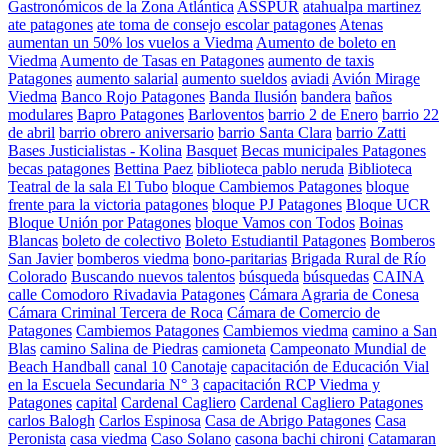
Gastronómicos de la Zona Atlántica
ASSPUR
atahualpa martinez
ate patagones
ate toma de consejo escolar patagones
Atenas
aumentan un 50% los vuelos a Viedma
Aumento de boleto en
Viedma
Aumento de Tasas en Patagones
aumento de taxis
Patagones
aumento salarial
aumento sueldos
aviadi
Avión Mirage
Viedma
Banco Rojo Patagones
Banda Ilusión
bandera
baños
modulares
Bapro Patagones
Barloventos
barrio 2 de Enero
barrio 22
de abril
barrio obrero aniversario
barrio Santa Clara
barrio Zatti
Bases Justicialistas - Kolina
Basquet
Becas municipales Patagones
becas patagones
Bettina Paez
biblioteca pablo neruda
Biblioteca
Teatral de la sala El Tubo
bloque Cambiemos Patagones
bloque
frente para la victoria patagones
bloque PJ Patagones
Bloque UCR
Bloque Unión por Patagones
bloque Vamos con Todos
Boinas
Blancas
boleto de colectivo
Boleto Estudiantil Patagones
Bomberos
San Javier
bomberos viedma
bono-paritarias
Brigada Rural de Río
Colorado
Buscando nuevos talentos
búsqueda
búsquedas
CAINA
calle Comodoro Rivadavia Patagones
Cámara Agraria de Conesa
Cámara Criminal Tercera de Roca
Cámara de Comercio de
Patagones
Cambiemos Patagones
Cambiemos viedma
camino a San
Blas
camino Salina de Piedras
camioneta
Campeonato Mundial de
Beach Handball
canal 10
Canotaje
capacitación de Educación Vial
en la Escuela Secundaria N° 3
capacitación RCP Viedma y
Patagones
capital
Cardenal Cagliero
Cardenal Cagliero Patagones
carlos Balogh
Carlos Espinosa
Casa de Abrigo Patagones
Casa
Peronista
casa viedma
Caso Solano
casona bachi chironi
Catamaran