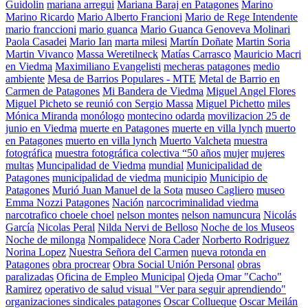
Guidolin
mariana arregui
Mariana Baraj en Patagones
Marino
Marino Ricardo
Mario Alberto Francioni
Mario de Rege Intendente
mario franccioni
mario guanca
Mario Guanca Genoveva Molinari
Paola Casadei
Mario Ian
marta milesi
Martín Doñate
Martin Soria
Martin Vivanco
Massa Weretilneck
Matías Carrasco
Mauricio Macri
en Viedma
Maximiliano Evangelisti
mecheras patagones
medio
ambiente
Mesa de Barrios Populares - MTE
Metal de Barrio en
Carmen de Patagones
Mi Bandera de Viedma
Miguel Angel Flores
Miguel Picheto se reunió con Sergio Massa
Miguel Pichetto
miles
Mónica Miranda
monólogo
montecino odarda
movilizacion 25 de
junio en Viedma
muerte en Patagones
muerte en villa lynch
muerto
en Patagones
muerto en villa lynch
Muerto Valcheta
muestra
fotográfica
muestra fotográfica colectiva “50 años
mujer
mujeres
multas
Muncipalidad de Viedma
mundial
Municipalidad de
Patagones
municipalidad de viedma
municipio
Municipio de
Patagones
Murió Juan Manuel de la Sota
museo Cagliero
museo
Emma Nozzi Patagones
Nación
narcocriminalidad viedma
narcotrafico choele choel
nelson montes
nelson namuncura
Nicolás
García
Nicolas Peral
Nilda Nervi de Belloso
Noche de los Museos
Noche de milonga
Nompalidece
Nora Cader
Norberto Rodriguez
Norina Lopez
Nuestra Señora del Carmen
nueva rotonda en
Patagones
obra procrear
Obra Social Unión Personal
obras
paralizadas
Oficina de Empleo Municipal
Ojeda
Omar "Cacho"
Ramirez
operativo de salud visual "Ver para seguir aprendiendo"
organizaciones sindicales patagones
Oscar Collueque
Oscar Meilán