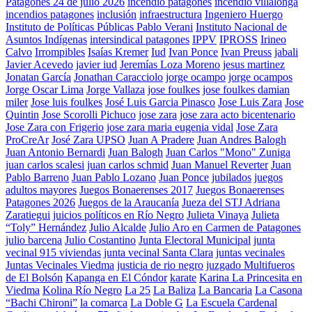
Patagones 24 de julio 2026
incendio patagones
incendio villalonga
incendios patagones
inclusión
infraestructura
Ingeniero Huergo
Instituto de Políticas Públicas Pablo Verani
Instituto Nacional de
Asuntos Indígenas
intersindical patagones
IPPV
IPROSS
Irineo
Calvo
Irrompibles
Isaías Kremer
Iud
Ivan Ponce
Ivan Preuss
jabali
Javier Acevedo
javier iud
Jeremías Loza Moreno
jesus martinez
Jonatan García
Jonathan Caracciolo
jorge ocampo
jorge ocampos
Jorge Oscar Lima
Jorge Vallaza
jose foulkes
jose foulkes damian
miler
Jose luis foulkes
José Luis Garcia Pinasco
Jose Luis Zara
Jose
Quintin
Jose Scorolli Pichuco
jose zara
jose zara acto bicentenario
Jose Zara con Frigerio
jose zara maria eugenia vidal
Jose Zara
ProCreAr
José Zara UPSO
Juan A Pradere
Juan Andres Balogh
Juan Antonio Bernardi
Juan Balogh
Juan Carlos "Mono" Zuniga
juan carlos scalesi
juan carlos schmid
Juan Manuel Reverter
Juan
Pablo Barreno
Juan Pablo Lozano
Juan Ponce
jubilados
juegos
adultos mayores
Juegos Bonaerenses 2017
Juegos Bonaerenses
Patagones 2026
Juegos de la Araucanía
Jueza del STJ Adriana
Zaratiegui
juicios políticos en Río Negro
Julieta Vinaya
Julieta
“Toly” Hernández
Julio Alcalde
Julio Aro en Carmen de Patagones
julio barcena
Julio Costantino
Junta Electoral Municipal
junta
vecinal 915 viviendas
junta vecinal Santa Clara
juntas vecinales
Juntas Vecinales Viedma
justicia de rio negro
juzgado Multifueros
de El Bolsón
Kapanga en El Cóndor
karate
Karina La Princesita en
Viedma
Kolina Río Negro
La 25
La Baliza
La Bancaria
La Casona
“Bachi Chironi”
la comarca
La Doble G
La Escuela Cardenal