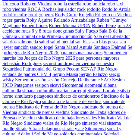
Unicoop
Robo en Viedma
robo la estrella
robo policia
robo taxi
robo viedma
ROCA
Rochas legislador
rock
rodolfo
Rodolfo Artola
rodolfo cufre
rodrigo pérez
Rody Cufre
Rogelio Frigerio en Viedma
roger garcia
Roky Aguirre
Rolando Arrizabalaga
Rubén "Cuniyo"
Maglione
Rubén López
Ruben Molina UPCN
Rubén Pérez
ruta 23
accidente
rutas 6 y 8
rutas rionegrinas
Sal y Fuego
Sala B de la
Cámara Criminal de la Primera Circunscripción
Sala del Libertador
salarios
salmonella
salud
salud mental
san blas
san blas pesca
san
javier
sanción
sandro fogel
Santa Mamá Antula
Santiago Dalmaú
Se
poJuegos de Río Negro 2026 para personas mayores
Se ponen en
marcha los Juegos de Río Negro 2026 para personas mayores
Sebastián Rodriguez
secuestran droga en viedma
secuestro
Seguridad Patrimonial del Grupo Pecom
SENAF Río Negro
sentada de padres CEM 4
Sergio Massa
Sergio Palazzo
sergio
wisky
Serpentor
sesión
sesión Concejo Deliberante SAO
Sesión
HCD Patagones
sesipon
sicavi
Sicomental
sicometal
silbana
cullumilla
silbana cullumilla mariana arregui
Silvana Larralde
silvia
horne
simulacro patagones
sindicato de camioneros
Sindicato de la
Carne de Río Negro
sindicato de la carne de viedma
sindicato de
prensa
Sindicato de Prensa de Río Negro
sindicato de prensa de
Viedma
sindicato de prensa viedma
Sindicato de Trabajadores de
Prensa de Viedma
sindicato de trabajadores viales
Sindicato Vial de
Río Negro
Sindicato viales de Río Negro
siniestro vial
sistema
braille
Sitraic
Sitraic Patagones
sitraic y ate
Sitraprenvi
social y
cultural Adalquí
Sol de Mayo
soldados continentales
Soledad