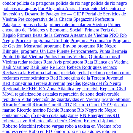
cóndor
policia de patagones
policia de rio negr
policia de rio negro
policias maragatos
Por Alejandro Assis - Presidente del Centro de
Inversión y Desarrollo Patagónico — CIDP
Portal de Servicios de
Viedma
Pre-cooperativa de la Chacra Spegazzini
Prefectura
Patagones
prensa charla
primer calefón solar en Viedma
Primer
encuentro de “Mujeres y Economía Social”
Primera Feria del
Regalo
Primera fiesta de la Cerveza Artesana de Viedma
PRO Río
Negro
Procrear
programa "Un Lote
Programa Acompañar
Programa
de Gestión Menstrual
programa Envion
programa Río Negro
Bilingüe.
programa Un Lote
Puente Ferrocarretero.
Punta Bermeja
Punto Digital Viedma
Puntos limpios Viedma
Quirofano movil
Viedma
radar
radares
Rara Avis productora
Rata Blanca en Viedma
Raúl Martinez
Raúl Sale
Re Loca
Rebeca Rodriguez
rechazo
Rechazo a la Reforma Laboral
reciclaje
recital
reclamo
reclamo unrn
reclamos
reconocimiento
Red Rionegrina de la Tercera Juventud
Red Rionegrina Tercera Juventud
regalías
Regata del río Negro
Regional de FEHGRA Zona Atlántica
registro civil
Registro Civil
Móvil
regularización estatales
reparación de zona desfavorable
repudio a Vidal
retención de guardavidas en Viedma
ricardo alfonsin
Ricardo Curetti
Ricardo Curetti 2017
Ricardo Curetti 2019
ricardo
marino
Riccrdo marino
Richie Ramone
Río Negro
río Negro
contaminación
río negro costa patagones
RN Emergencias 911
roberta scavo
Roberto Julían Peréz Cedron
Roberto Lipiante
Roberto Meschini
roberto vargas
robo a taxista en Viedma
robo
empresa edes
Robo en El Cóndor
robo en patagones
robo en