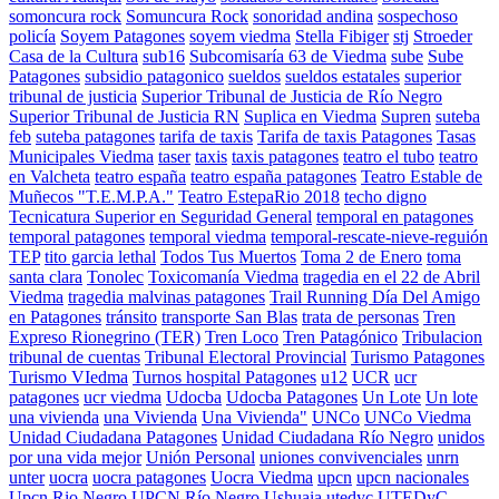
somoncura rock
Somuncura Rock
sonoridad andina
sospechoso
policía
Soyem Patagones
soyem viedma
Stella Fibiger
stj
Stroeder
Casa de la Cultura
sub16
Subcomisaría 63 de Viedma
sube
Sube
Patagones
subsidio patagonico
sueldos
sueldos estatales
superior
tribunal de justicia
Superior Tribunal de Justicia de Río Negro
Superior Tribunal de Justicia RN
Suplica en Viedma
Supren
suteba
feb
suteba patagones
tarifa de taxis
Tarifa de taxis Patagones
Tasas
Municipales Viedma
taser
taxis
taxis patagones
teatro el tubo
teatro
en Valcheta
teatro españa
teatro españa patagones
Teatro Estable de
Muñecos "T.E.M.P.A."
Teatro EstepaRio 2018
techo digno
Tecnicatura Superior en Seguridad General
temporal en patagones
temporal patagones
temporal viedma
temporal-rescate-nieve-reguión
TEP
tito garcia lethal
Todos Tus Muertos
Toma 2 de Enero
toma
santa clara
Tonolec
Toxicomanía Viedma
tragedia en el 22 de Abril
Viedma
tragedia malvinas patagones
Trail Running Día Del Amigo
en Patagones
tránsito
transporte San Blas
trata de personas
Tren
Expreso Rionegrino (TER)
Tren Loco
Tren Patagónico
Tribulacion
tribunal de cuentas
Tribunal Electoral Provincial
Turismo Patagones
Turismo VIedma
Turnos hospital Patagones
u12
UCR
ucr
patagones
ucr viedma
Udocba
Udocba Patagones
Un Lote
Un lote
una vivienda
una Vivienda
Una Vivienda"
UNCo
UNCo Viedma
Unidad Ciudadana Patagones
Unidad Ciudadana Río Negro
unidos
por una vida mejor
Unión Personal
uniones convivenciales
unrn
unter
uocra
uocra patagones
Uocra Viedma
upcn
upcn nacionales
Upcn Rio Negro
UPCN Río Negro
Ushuaia
utedyc
UTEDyC