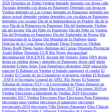
2026
Despidos en Telám Viedma
detenido
detenido con droga calle
Tucunán
detenido con droga en Patagones
Detenido con droga en
Viedma
detenido en Las Grutas
detenido en Patagones
detenido por
abuso sexual
detenido viedma
detenidos con cocaíana en Patagones
detenidos con cocaina
Día de la Independencia en Pradere
día de la
orca
Día de la Primavera en Patagones
Día del Inmigrante Viedma
día del locutor
Día del Niño en Patagones
Día del Niño en Viedma
Dia del Periodista en Patagones
Día del Trabajador de Prensa
Día
Internacional de la Danza
Día Mundial de la Diabetes
diario
Noticias de la Costa
Diego Andrade
Diego Frenkel en Viedma
Diego Rodil
Diego Santos
diplomas del Curzas
Diputada Provincial
Anahí Bilbao
Diputada UCR Rio Negro
discapacidad
discriminación
DOCENTE
docente feb
Dolores Tubio
DPA
droga
droga en viedma
droga y detenido en Patagones
drone splif
duelo
ebriedad
Eclipse Solar Total Patagónico diciembre 2020
educación
especial
El Bahiano en Viedma
el bañado patagones
el condor
El
Cóndor
El Cuento de las Comadrejas
el progreso viedma
El Refugio
- ESFA
el Secretario General de APEL Río Negro
El Superior
Tribunal de Justicia (STJ) y la Universidad de Flores firmaron un
convenio
eleccion
elecciones
Elecciones 2017
Elecciones 2019 en
Viedma
Elecciones a Intendente de Viedma 2019
Elecciones
generales 2017 Viedma
Elecciones Paso
Elecciones Paso Patagones
elecciones paso viedma
elecciones pj patagones
elecciones
provinciales 2019
elecciones Villa Dolores Patagones
Elías Chucair
Emiliano Balbin
Emilio Collueque
Empleados de Comercio