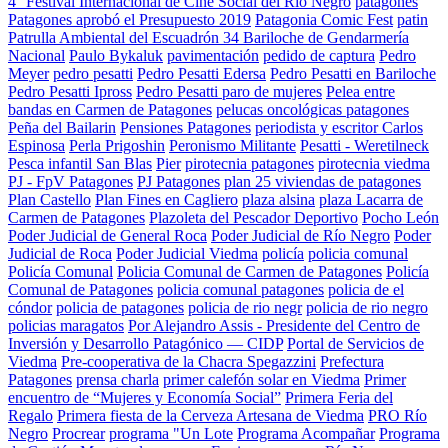
4° Festival Internacional de Cine Social del Río Negro
patagones
Patagones aprobó el Presupuesto 2019
Patagonia Comic Fest
patin
Patrulla Ambiental del Escuadrón 34 Bariloche de Gendarmería
Nacional
Paulo Bykaluk
pavimentación
pedido de captura
Pedro
Meyer
pedro pesatti
Pedro Pesatti Edersa
Pedro Pesatti en Bariloche
Pedro Pesatti Ipross
Pedro Pesatti paro de mujeres
Pelea entre
bandas en Carmen de Patagones
pelucas oncológicas patagones
Peña del Bailarin
Pensiones Patagones
periodista y escritor Carlos
Espinosa
Perla Prigoshin
Peronismo Militante
Pesatti - Weretilneck
Pesca infantil San Blas
Pier
pirotecnia patagones
pirotecnia viedma
PJ - FpV Patagones
PJ Patagones
plan 25 viviendas de patagones
Plan Castello
Plan Fines en Cagliero
plaza alsina
plaza Lacarra de
Carmen de Patagones
Plazoleta del Pescador Deportivo
Pocho León
Poder Judicial de General Roca
Poder Judicial de Río Negro
Poder
Judicial de Roca
Poder Judicial Viedma
policía
policia comunal
Policía Comunal
Policia Comunal de Carmen de Patagones
Policía
Comunal de Patagones
policia comunal patagones
policia de el
cóndor
policia de patagones
policia de rio negr
policia de rio negro
policias maragatos
Por Alejandro Assis - Presidente del Centro de
Inversión y Desarrollo Patagónico — CIDP
Portal de Servicios de
Viedma
Pre-cooperativa de la Chacra Spegazzini
Prefectura
Patagones
prensa charla
primer calefón solar en Viedma
Primer
encuentro de “Mujeres y Economía Social”
Primera Feria del
Regalo
Primera fiesta de la Cerveza Artesana de Viedma
PRO Río
Negro
Procrear
programa "Un Lote
Programa Acompañar
Programa