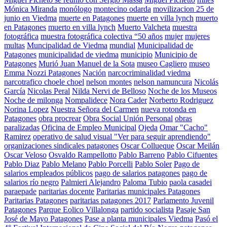
Mónica Miranda
monólogo
montecino odarda
movilizacion 25 de
junio en Viedma
muerte en Patagones
muerte en villa lynch
muerto
en Patagones
muerto en villa lynch
Muerto Valcheta
muestra
fotográfica
muestra fotográfica colectiva “50 años
mujer
mujeres
multas
Muncipalidad de Viedma
mundial
Municipalidad de
Patagones
municipalidad de viedma
municipio
Municipio de
Patagones
Murió Juan Manuel de la Sota
museo Cagliero
museo
Emma Nozzi Patagones
Nación
narcocriminalidad viedma
narcotrafico choele choel
nelson montes
nelson namuncura
Nicolás
García
Nicolas Peral
Nilda Nervi de Belloso
Noche de los Museos
Noche de milonga
Nompalidece
Nora Cader
Norberto Rodriguez
Norina Lopez
Nuestra Señora del Carmen
nueva rotonda en
Patagones
obra procrear
Obra Social Unión Personal
obras
paralizadas
Oficina de Empleo Municipal
Ojeda
Omar "Cacho"
Ramirez
operativo de salud visual "Ver para seguir aprendiendo"
organizaciones sindicales patagones
Oscar Collueque
Oscar Meilán
Oscar Veloso
Osvaldo Rampellotto
Pablo Barreno
Pablo Cifuentes
Pablo Diaz
Pablo Melano
Pablo Porcelli
Pablo Soler
Pago de
salarios empleados públicos
pago de salarios patagones
pago de
salarios río negro
Palmieri Alejandro
Paloma Tubio
paola casadei
paraepade
paritarias docente
Paritarias municipales Patagones
Paritarias Patagones
paritarias patagones 2017
Parlamento Juvenil
Patagones
Parque Eolico Villalonga
partido socialista
Pasaje San
José de Mayo Patagones
Pase a planta municipales Viedma
Pasó el