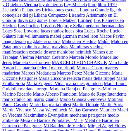
y Quiebras Viedma
ley de tierras
Ley Micaela
libro
libro 1979
Licitación Patagones
Licitaciones escuela Laguna Grande
liga de
concejales del pj
Liliana Campazzo
Lisandro Aristimuño en El
Cóndor
lluvia patagones
Lorena Matzen
Lorihen
Los Plameras en
Viedma
Los Pocitos
Los ríos Negro y Sella quedaron hermanados
Lotes Sosa
Lovorne
lucas muñoz
lucas pica
Lucas Roche
Lucio
Gálatro
luis vel
luminaria
mabel guzman
mabel leon
Macos Pavlin
magdalena o
magdalena odarda
Malicia en Viedma
Malón
Malon en
Patagones
maltrato animal
malvinas
Mamiferas viedma
manifestacion escuela de arte
maniobra heimlich
Manos que
Trabajan Viedma
Maraton Ceferino
Marcela Morelo
Marcelino
Jerez
Marcelo Castronovo
MARCELO HONCHARUK
Marcha de
Antorchas
marcha federal
marco tripodi
Marcos Castro
marcos
madarieta
Marcos Madarietta
Marcos Perez
María Ciccone
Maria
Ciccone Patagones
Maria Ciccone reelecta
maria delia ruppel
Maria
Emilia Soria
María Eugenia Vidal
maría inés grandoso
María Laura
Guidolin
mariana arregui
Mariana Baraj en Patagones
Marino
Marino Ricardo
Mario Alberto Francioni
Mario de Rege Intendente
mario franccioni
mario guanca
Mario Guanca Genoveva Molinari
Paola Casadei
Mario Ian
marta milesi
Martín Doñate
Martin Soria
Martin Vivanco
Massa Weretilneck
Matías Carrasco
Mauricio Macri
en Viedma
Maximiliano Evangelisti
mecheras patagones
medio
ambiente
Mesa de Barrios Populares - MTE
Metal de Barrio en
Carmen de Patagones
Mi Bandera de Viedma
Miguel Angel Flores
Miguel Picheto se reunió con Sergio Massa
Miguel Pichetto
miles