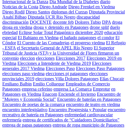
Internacional de la Danza
Día Mundial de la Diabetes
diario
Noticias de la Costa
Diego Andrade
Diego Frenkel en Viedma
Diego Rodil
Diego Santos
diplomas del Curzas
Diputada Provincial
Anahí Bilbao
Diputada UCR Rio Negro
discapacidad
discriminación
DOCENTE
docente feb
Dolores Tubio
DPA
droga
droga en viedma
droga y detenido en Patagones
drone splif
duelo
ebriedad
Eclipse Solar Total Patagónico diciembre 2020
educación
especial
El Bahiano en Viedma
el bañado patagones
el condor
El
Cóndor
El Cuento de las Comadrejas
el progreso viedma
El Refugio
- ESFA
el Secretario General de APEL Río Negro
El Superior
Tribunal de Justicia (STJ) y la Universidad de Flores firmaron un
convenio
eleccion
elecciones
Elecciones 2017
Elecciones 2019 en
Viedma
Elecciones a Intendente de Viedma 2019
Elecciones
generales 2017 Viedma
Elecciones Paso
Elecciones Paso Patagones
elecciones paso viedma
elecciones pj patagones
elecciones
provinciales 2019
elecciones Villa Dolores Patagones
Elías Chucair
Emiliano Balbin
Emilio Collueque
Empleados de Comercio
Patagones
empresa ceferino
empresa La Comarca
Emprotur
en
Patagones
en Viedma
Enacom
Enciende el Invierno
Encuentro de
"Mujeres y Economía Social"
Encuentro de baterías en Patagones
Encuentro de poetas de la comarca
encuentro de teatro en viedma
encuentro interlegislativo
Encuentro Progresista y Popular
encuentro
recreativo de batería en Patagones
enfermedad cardiovascular
enfermería
entrega de certificados de “Cuidadores Domiciliarios”
entrega de papas patagones
entrega de ropa municipio de Patagones