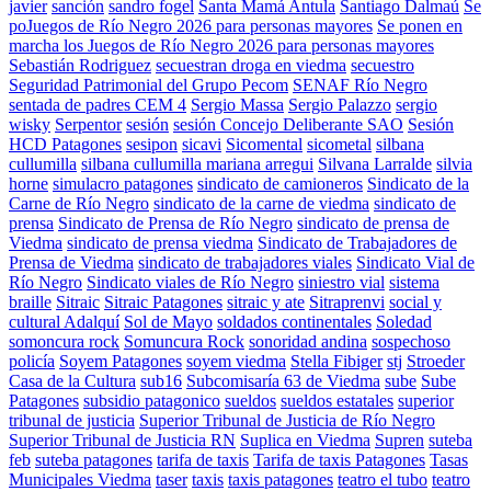
javier
sanción
sandro fogel
Santa Mamá Antula
Santiago Dalmaú
Se
poJuegos de Río Negro 2026 para personas mayores
Se ponen en
marcha los Juegos de Río Negro 2026 para personas mayores
Sebastián Rodriguez
secuestran droga en viedma
secuestro
Seguridad Patrimonial del Grupo Pecom
SENAF Río Negro
sentada de padres CEM 4
Sergio Massa
Sergio Palazzo
sergio
wisky
Serpentor
sesión
sesión Concejo Deliberante SAO
Sesión
HCD Patagones
sesipon
sicavi
Sicomental
sicometal
silbana
cullumilla
silbana cullumilla mariana arregui
Silvana Larralde
silvia
horne
simulacro patagones
sindicato de camioneros
Sindicato de la
Carne de Río Negro
sindicato de la carne de viedma
sindicato de
prensa
Sindicato de Prensa de Río Negro
sindicato de prensa de
Viedma
sindicato de prensa viedma
Sindicato de Trabajadores de
Prensa de Viedma
sindicato de trabajadores viales
Sindicato Vial de
Río Negro
Sindicato viales de Río Negro
siniestro vial
sistema
braille
Sitraic
Sitraic Patagones
sitraic y ate
Sitraprenvi
social y
cultural Adalquí
Sol de Mayo
soldados continentales
Soledad
somoncura rock
Somuncura Rock
sonoridad andina
sospechoso
policía
Soyem Patagones
soyem viedma
Stella Fibiger
stj
Stroeder
Casa de la Cultura
sub16
Subcomisaría 63 de Viedma
sube
Sube
Patagones
subsidio patagonico
sueldos
sueldos estatales
superior
tribunal de justicia
Superior Tribunal de Justicia de Río Negro
Superior Tribunal de Justicia RN
Suplica en Viedma
Supren
suteba
feb
suteba patagones
tarifa de taxis
Tarifa de taxis Patagones
Tasas
Municipales Viedma
taser
taxis
taxis patagones
teatro el tubo
teatro