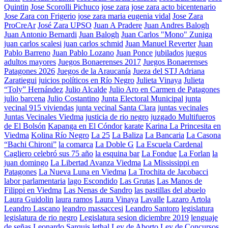
Quintin
Jose Scorolli Pichuco
jose zara
jose zara acto bicentenario
Jose Zara con Frigerio
jose zara maria eugenia vidal
Jose Zara
ProCreAr
José Zara UPSO
Juan A Pradere
Juan Andres Balogh
Juan Antonio Bernardi
Juan Balogh
Juan Carlos "Mono" Zuniga
juan carlos scalesi
juan carlos schmid
Juan Manuel Reverter
Juan
Pablo Barreno
Juan Pablo Lozano
Juan Ponce
jubilados
juegos
adultos mayores
Juegos Bonaerenses 2017
Juegos Bonaerenses
Patagones 2026
Juegos de la Araucanía
Jueza del STJ Adriana
Zaratiegui
juicios políticos en Río Negro
Julieta Vinaya
Julieta
“Toly” Hernández
Julio Alcalde
Julio Aro en Carmen de Patagones
julio barcena
Julio Costantino
Junta Electoral Municipal
junta
vecinal 915 viviendas
junta vecinal Santa Clara
juntas vecinales
Juntas Vecinales Viedma
justicia de rio negro
juzgado Multifueros
de El Bolsón
Kapanga en El Cóndor
karate
Karina La Princesita en
Viedma
Kolina Río Negro
La 25
La Baliza
La Bancaria
La Casona
“Bachi Chironi”
la comarca
La Doble G
La Escuela Cardenal
Cagliero celebró sus 75 año
la esquina bar
La Fondue
La Forlan
la
juan domingo
La Libertad Avanza Viedma
La Mississippi en
Patagones
La Nueva Luna en Viedma
La Trochita de Jacobacci
labor parlamentaria
lago Escondido
Las Grutas
Las Manos de
Filippi en Viedma
Las Nenas de Sandro
las pastillas del abuelo
Laura Guidolin
laura ramos
Laura Vinaya
Lavalle
Lazaro Artola
Leandro Lascano
leandro massaccesi
Leandro Santoro
legislatura
legislatura de rio negro
Legislatura sesion diciembre 2019
lenguaje
de señas
Leonardo Sarquis
lethal
Ley de Aborto
Ley de Concursos