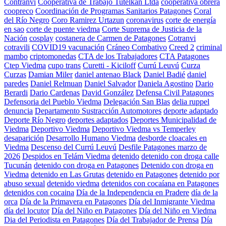
Contranvi
Cooperativa de Trabajo Tutelkan Ltda
cooperativa obrera
coopreco
Coordinación de Programas Sanitarios Patagones
Coral
del Río Negro
Coro Ramirez Urtazun
coronavirus
corte de energía
en sao
corte de puente viedma
Corte Suprema de Justicia de la
Nación
cosplay
costanera de Carmen de Patagones
Cotranvi
cotravili
COVID19 vacunación
Cráneo Combativo
Creed 2
criminal
mambo
criptomonedas
CTA de los Trabajadores
CTA Patagones
Ctep Viedma
cupo trans
Curetti - Kiciloff
Currú Leuvú
Curza
Curzas
Damian Miler
daniel antenao Black
Daniel Badié
daniel
paredes
Daniel Relmuan
Daniel Salvador
Daniela Agostino
Dario
Berardi
Dario Cardenas
David González
Defensa Civil Patagones
Defensoria del Pueblo Viedma
Delegación San Blas
delia ruppel
denuncia
Departamento Sustracción Automotores
deporte adaptado
Deporte Río Negro
deportes adaptados
Deportes Municipalidad de
Viedma
Deportivo Viedma
Deportivo Viedma vs Temperley
desaparición
Desarrollo Humano Viedma
desborde cloacales en
Viedma
Descenso del Currú Leuvú
Desfile Patagones marzo de
2026
Despidos en Telám Viedma
detenido
detenido con droga calle
Tucunán
detenido con droga en Patagones
Detenido con droga en
Viedma
detenido en Las Grutas
detenido en Patagones
detenido por
abuso sexual
detenido viedma
detenidos con cocaíana en Patagones
detenidos con cocaina
Día de la Independencia en Pradere
día de la
orca
Día de la Primavera en Patagones
Día del Inmigrante Viedma
día del locutor
Día del Niño en Patagones
Día del Niño en Viedma
Dia del Periodista en Patagones
Día del Trabajador de Prensa
Día