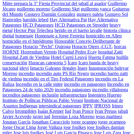
Mitre prepara la 3° Fiesta Provincial del jabalí al asador
Guillermo
Jócano
guillermo moreno
Guillermo Skrt
guillermo yanca
Guitarras
del Mundo
Gustavo Damián González
gustavo paleta
Gustavo Sol
Hamvides
haroldo lebed
Hay Alternativa Pat
Hay Alternativa
Patagones
HCD Patagones
HCD Patagones en Stroeder
heavy
metal
Hector Pipi Telechea
herido en el barrio lavalle
historia clínica
digital
homenaje
Homenaje a Jorge Ferreira
homicidio en Allen
homicidio en el hipódromo
Honorable Concejo Deliberante de
Patagones
Horacio "Pechi" Quiroga
Horacio Otero -CGT-
horcas
HORNE
Horrendum Vermis
Hospital Pedro Ecay
hospital Zatti
Hospital Zatti de Viedma
Hotel Currú Leuvú
Huerta Fatima
huillín
conservación
Huracan categoria 5
Ícaro
Icaro banda de heavy
nacional
idevi
Ignacio Galeano
ilegales
Inaes
Inauguración bulevar
Moreno
incendio
incendio auto PS Río Negro
incendio barrio zatti
de viedma
incendio en el Tiro Federal Patagones
incendio en La
Baliza
Incendio en la calle mitre
incendio en patagones
Incendio en
Patagones 24 de julio 2026
incendio patagones
incendio villalonga
incendios patagones
inclusión
infraestructura
Ingeniero Huergo
Instituto de Políticas Públicas Pablo Verani
Instituto Nacional de
Asuntos Indígenas
intersindical patagones
IPPV
IPROSS
Irineo
Calvo
Irrompibles
Isaías Kremer
Iud
Ivan Ponce
Ivan Preuss
jabali
Javier Acevedo
javier iud
Jeremías Loza Moreno
jesus martinez
Jonatan García
Jonathan Caracciolo
jorge ocampo
jorge ocampos
Jorge Oscar Lima
Jorge Vallaza
jose foulkes
jose foulkes damian
miler
Jose luis foulkes
José Luis Garcia Pinasco
Jose Luis Zara
Jose