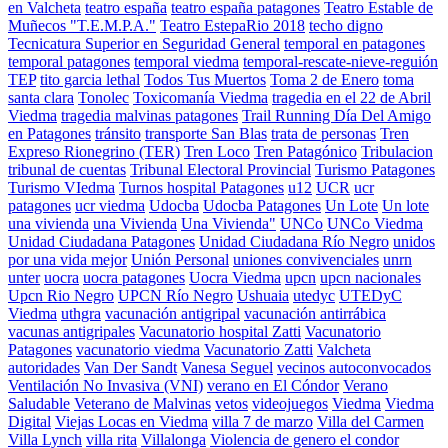
en Valcheta
teatro españa
teatro españa patagones
Teatro Estable de
Muñecos "T.E.M.P.A."
Teatro EstepaRio 2018
techo digno
Tecnicatura Superior en Seguridad General
temporal en patagones
temporal patagones
temporal viedma
temporal-rescate-nieve-reguión
TEP
tito garcia lethal
Todos Tus Muertos
Toma 2 de Enero
toma
santa clara
Tonolec
Toxicomanía Viedma
tragedia en el 22 de Abril
Viedma
tragedia malvinas patagones
Trail Running Día Del Amigo
en Patagones
tránsito
transporte San Blas
trata de personas
Tren
Expreso Rionegrino (TER)
Tren Loco
Tren Patagónico
Tribulacion
tribunal de cuentas
Tribunal Electoral Provincial
Turismo Patagones
Turismo VIedma
Turnos hospital Patagones
u12
UCR
ucr
patagones
ucr viedma
Udocba
Udocba Patagones
Un Lote
Un lote
una vivienda
una Vivienda
Una Vivienda"
UNCo
UNCo Viedma
Unidad Ciudadana Patagones
Unidad Ciudadana Río Negro
unidos
por una vida mejor
Unión Personal
uniones convivenciales
unrn
unter
uocra
uocra patagones
Uocra Viedma
upcn
upcn nacionales
Upcn Rio Negro
UPCN Río Negro
Ushuaia
utedyc
UTEDyC
Viedma
uthgra
vacunación antigripal
vacunación antirrábica
vacunas antigripales
Vacunatorio hospital Zatti
Vacunatorio
Patagones
vacunatorio viedma
Vacunatorio Zatti
Valcheta
autoridades
Van Der Sandt
Vanesa Seguel
vecinos autoconvocados
Ventilación No Invasiva (VNI)
verano en El Cóndor
Verano
Saludable
Veterano de Malvinas
vetos
videojuegos
Viedma
Viedma
Digital
Viejas Locas en Viedma
villa 7 de marzo
Villa del Carmen
Villa Lynch
villa rita
Villalonga
Violencia de genero el condor