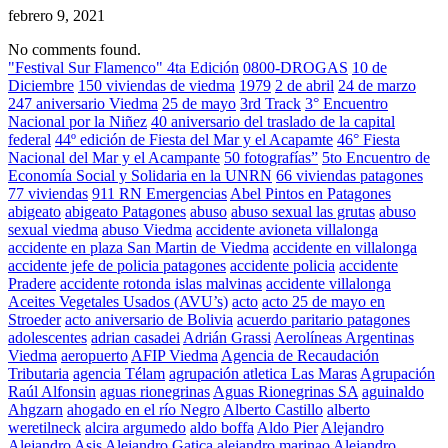
febrero 9, 2021
No comments found.
"Festival Sur Flamenco" 4ta Edición
0800-DROGAS
10 de
Diciembre
150 viviendas de viedma
1979
2 de abril
24 de marzo
247 aniversario Viedma
25 de mayo
3rd Track
3° Encuentro
Nacional por la Niñez
40 aniversario del traslado de la capital
federal
44º edición de Fiesta del Mar y el Acapamte
46° Fiesta
Nacional del Mar y el Acampante
50 fotografías”
5to Encuentro de
Economía Social y Solidaria en la UNRN
66 viviendas patagones
77 viviendas
911 RN Emergencias
Abel Pintos en Patagones
abigeato
abigeato Patagones
abuso
abuso sexual las grutas
abuso
sexual viedma
abuso Viedma
accidente avioneta villalonga
accidente en plaza San Martin de Viedma
accidente en villalonga
accidente jefe de policia patagones
accidente policia
accidente
Pradere
accidente rotonda islas malvinas
accidente villalonga
Aceites Vegetales Usados (AVU’s)
acto
acto 25 de mayo en
Stroeder
acto aniversario de Bolivia
acuerdo paritario patagones
adolescentes
adrian casadei
Adrián Grassi
Aerolíneas Argentinas
Viedma
aeropuerto
AFIP Viedma
Agencia de Recaudación
Tributaria
agencia Télam
agrupación atletica Las Maras
Agrupación
Raúl Alfonsin
aguas rionegrinas
Aguas Rionegrinas SA
aguinaldo
Ahgzarn
ahogado en el río Negro
Alberto Castillo
alberto
weretilneck
alcira argumedo
aldo boffa
Aldo Pier
Alejandro
Alejandro Asis
Alejandro Gatica
alejandro marinao
Alejandro