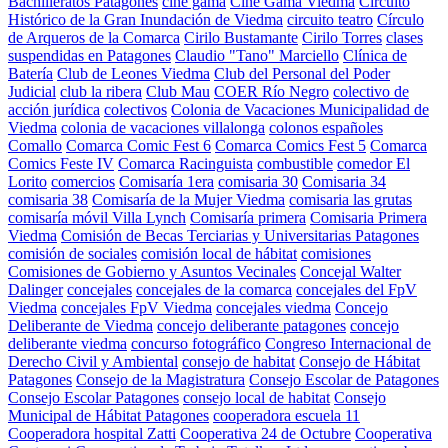
Bachilleratos Patagones
cine gama
Cine Gama Viedma
Circuito
Histórico de la Gran Inundación de Viedma
circuito teatro
Círculo
de Arqueros de la Comarca
Cirilo Bustamante
Cirilo Torres
clases
suspendidas en Patagones
Claudio "Tano" Marciello
Clínica de
Batería
Club de Leones Viedma
Club del Personal del Poder
Judicial
club la ribera
Club Mau
COER Río Negro
colectivo de
acción jurídica
colectivos
Colonia de Vacaciones Municipalidad de
Viedma
colonia de vacaciones villalonga
colonos españoles
Comallo
Comarca Comic Fest 6
Comarca Comics Fest 5
Comarca
Comics Feste IV
Comarca Racinguista
combustible
comedor El
Lorito
comercios
Comisaría 1era
comisaria 30
Comisaria 34
comisaria 38
Comisaría de la Mujer Viedma
comisaria las grutas
comisaría móvil Villa Lynch
Comisaría primera
Comisaria Primera
Viedma
Comisión de Becas Terciarias y Universitarias Patagones
comisión de sociales
comisión local de hábitat
comisiones
Comisiones de Gobierno y Asuntos Vecinales
Concejal Walter
Dalinger
concejales
concejales de la comarca
concejales del FpV
Viedma
concejales FpV Viedma
concejales viedma
Concejo
Deliberante de Viedma
concejo deliberante patagones
concejo
deliberante viedma
concurso fotográfico
Congreso Internacional de
Derecho Civil y Ambiental
consejo de habitat
Consejo de Hábitat
Patagones
Consejo de la Magistratura
Consejo Escolar de Patagones
Consejo Escolar Patagones
consejo local de habitat
Consejo
Municipal de Hábitat Patagones
cooperadora escuela 11
Cooperadora hospital Zatti
Cooperativa 24 de Octubre
Cooperativa