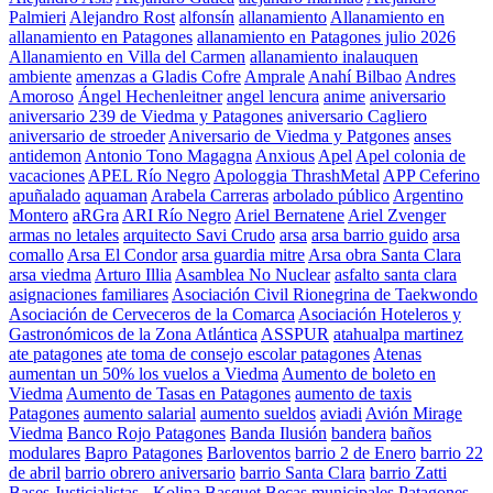
Palmieri
Alejandro Rost
alfonsín
allanamiento
Allanamiento en
allanamiento en Patagones
allanamiento en Patagones julio 2026
Allanamiento en Villa del Carmen
allanamiento inalauquen
ambiente
amenzas a Gladis Cofre
Amprale
Anahí Bilbao
Andres
Amoroso
Ángel Hechenleitner
angel lencura
anime
aniversario
aniversario 239 de Viedma y Patagones
aniversario Cagliero
aniversario de stroeder
Aniversario de Viedma y Patgones
anses
antidemon
Antonio Tono Magagna
Anxious
Apel
Apel colonia de
vacaciones
APEL Río Negro
Apologgia ThrashMetal
APP Ceferino
apuñalado
aquaman
Arabela Carreras
arbolado público
Argentino
Montero
aRGra
ARI Río Negro
Ariel Bernatene
Ariel Zvenger
armas no letales
arquitecto Savi Crudo
arsa
arsa barrio guido
arsa
comallo
Arsa El Condor
arsa guardia mitre
Arsa obra Santa Clara
arsa viedma
Arturo Illia
Asamblea No Nuclear
asfalto santa clara
asignaciones familiares
Asociación Civil Rionegrina de Taekwondo
Asociación de Cerveceros de la Comarca
Asociación Hoteleros y
Gastronómicos de la Zona Atlántica
ASSPUR
atahualpa martinez
ate patagones
ate toma de consejo escolar patagones
Atenas
aumentan un 50% los vuelos a Viedma
Aumento de boleto en
Viedma
Aumento de Tasas en Patagones
aumento de taxis
Patagones
aumento salarial
aumento sueldos
aviadi
Avión Mirage
Viedma
Banco Rojo Patagones
Banda Ilusión
bandera
baños
modulares
Bapro Patagones
Barloventos
barrio 2 de Enero
barrio 22
de abril
barrio obrero aniversario
barrio Santa Clara
barrio Zatti
Bases Justicialistas - Kolina
Basquet
Becas municipales Patagones