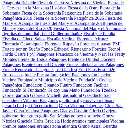
Patagonia Rebelde
Fiesta de Cerveza Artesana de Viedma
Fiesta de
la Cerveza en la Manzana Histórica
Fiesta de la Ostra
Fiesta de la
Soberanía
Fiesta de la Soberanía Patagonica
Fiesta de la Soberanía
Patagónica 2019
Fiesta de la Soberanía Patagónica 2026
Fiesta del
Mar y el Acampante
Fiesta del Mar y el Acampante 2018
Fiesta del
Michay
Fiesta del Río 2020
Fiesta Nacional del Mar y el Acampante
figuritas del mundial
fiscal Guillermo Ibáñez
Fiscal jefe Peralta
Fiscalía de Cinco Saltos
Fiscalía Viedma
Florencia Alcaraz
Florencia Casamiquela
Florencia Rupayán
florencia rupayan
FMI
Fogata por un Sueño
Fondo Editorial Rionegrino
Forrajes Tecnol
Fortín Castre
FpV Patagones
Francisco de Viedma y Narváez
Fredy
Morales
Frente de Todos Patagones
Frente de Unidad Docente
Patagones
Frente Gremial Docente
Frente Julieta Lanteri Patagones
Frente Renovador Patagones
friki fan fest
Friki Fans Fest 2026
frutos secos
fuente Pucará
fumigación Patagones
fumigacion
Viedma
Fumigador Municipio de Viedma
Fundación Cocina
Patagónica
Fundación Creando Futuro
Fundación Facilitar
Fundación Si
Fundación Te doy una Mano
Fundación Tzedaka
gabriel garnica
Gabriela Michetti
gas natural
Gasoducto Sao
Gasoducto Villarino Patagones
gatillo fácil
genoveva molinari
gerardo bari
gestión emocional
Girso Viedma Patagones
Girsu San
Javier
Girsu Viedma Patagones
Gladys Castaño
Gloria Ovejero
gobierno rionegrino
golfo San Matías
golpeo a su bebe
Gonza
Nicolas
Graciela Holtz
Graciela Hotlz
gremios municipales Viedma
gremios patagones
gremios zona atlantica
Grupo Astral
Guardia