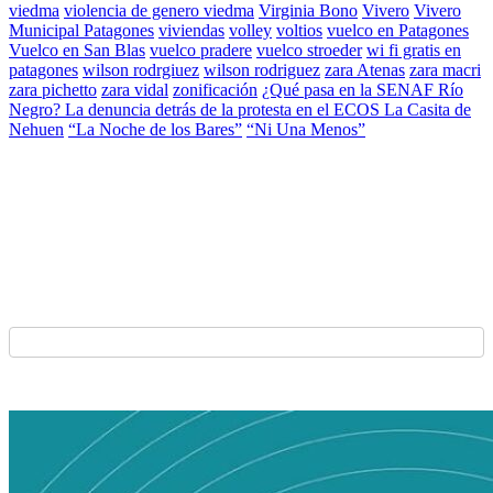
viedma
violencia de genero viedma
Virginia Bono
Vivero
Vivero
Municipal Patagones
viviendas
volley
voltios
vuelco en Patagones
Vuelco en San Blas
vuelco pradere
vuelco stroeder
wi fi gratis en
patagones
wilson rodrgiuez
wilson rodriguez
zara Atenas
zara macri
zara pichetto
zara vidal
zonificación
¿Qué pasa en la SENAF Río
Negro? La denuncia detrás de la protesta en el ECOS La Casita de
Nehuen
“La Noche de los Bares”
“Ni Una Menos”