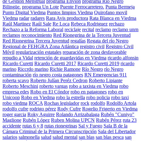
de Gestión Menstrual
programa Envion
programa Río Negro
Bilingüe.
programa Un Lote
Puente Ferrocarretero.
Punta Bermeja
Punto Digital Viedma
Puntos limpios Viedma
Quirofano movil
Viedma
radar
radares
Rara Avis productora
Rata Blanca en Viedma
Raúl Martinez
Raúl Sale
Re Loca
Rebeca Rodriguez
rechazo
Rechazo a la Reforma Laboral
reciclaje
recital
reclamo
reclamo unrn
reclamos
reconocimiento
Red Rionegrina de la Tercera Juventud
Red Rionegrina Tercera Juventud
regalías
Regata del río Negro
Regional de FEHGRA Zona Atlántica
registro civil
Registro Civil
Móvil
regularización estatales
reparación de zona desfavorable
repudio a Vidal
retención de guardavidas en Viedma
ricardo alfonsin
Ricardo Curetti
Ricardo Curetti 2017
Ricardo Curetti 2019
ricardo
marino
Riccrdo marino
Richie Ramone
Río Negro
río Negro
contaminación
río negro costa patagones
RN Emergencias 911
roberta scavo
Roberto Julían Peréz Cedron
Roberto Lipiante
Roberto Meschini
roberto vargas
robo a taxista en Viedma
robo
empresa edes
Robo en El Cóndor
robo en patagones
robo en
Unicoop
Robo en Viedma
robo la estrella
robo policia
robo taxi
robo viedma
ROCA
Rochas legislador
rock
rodolfo
Rodolfo Artola
rodolfo cufre
rodrigo pérez
Rody Cufre
Rogelio Frigerio en Viedma
roger garcia
Roky Aguirre
Rolando Arrizabalaga
Rubén "Cuniyo"
Maglione
Rubén López
Ruben Molina UPCN
Rubén Pérez
ruta 23
accidente
rutas 6 y 8
rutas rionegrinas
Sal y Fuego
Sala B de la
Cámara Criminal de la Primera Circunscripción
Sala del Libertador
salarios
salmonella
salud
salud mental
san blas
san blas pesca
san