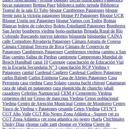
becas patagones
Bettina Paez
biblioteca pablo neruda
Biblioteca
Teatral de la sala El Tubo
bloque Cambiemos Patagones
bloque
frente para la victoria patagones
bloque PJ Patagones
Bloque UCR
Bloque Unión por Patagones
bloque Vamos con Todos
Boinas
Blancas
boleto de colectivo
Boleto Estudiantil Patagones
Bomberos
San Javier
bomberos viedma
bono-paritarias
Brigada Rural de Río
Colorado
Buscando nuevos talentos
búsqueda
búsquedas
CAINA
calle Comodoro Rivadavia Patagones
Cámara Agraria de Conesa
Cámara Criminal Tercera de Roca
Cámara de Comercio de
Patagones
Cambiemos Patagones
Cambiemos viedma
camino a San
Blas
camino Salina de Piedras
camioneta
Campeonato Mundial de
Beach Handball
canal 10
Canotaje
capacitación de Educación Vial
en la Escuela Secundaria N° 3
capacitación RCP Viedma y
Patagones
capital
Cardenal Cagliero
Cardenal Cagliero Patagones
carlos Balogh
Carlos Espinosa
Casa de Abrigo Patagones
Casa
Peronista
casa viedma
Caso Solano
casona bachi chironi
Catamaran
caza de jabali en patagones
caza plaguicida de chancho jabali
cazadores
Ceferino Namuncurá
CEM 4
Cementerio Viedma
cementos del sur
Censo de mascotas Viedma
Censo poblacional
Viedma
Centro de Atención Municipal
Centro de Monitoreo
Centro
Vasco de Viedma y Patagones
cesantía
Cetep Viedma
CFI N°1
CGT Alto Valle
CGT Río Negro Zona Atlántica - Supren
cgt zo
CGT Zona Atlántica
cgt zona atlantica rio negro
charla
Chichinales
Choky Diaz
choque calle zatti
choque en Viedma
Cierre de