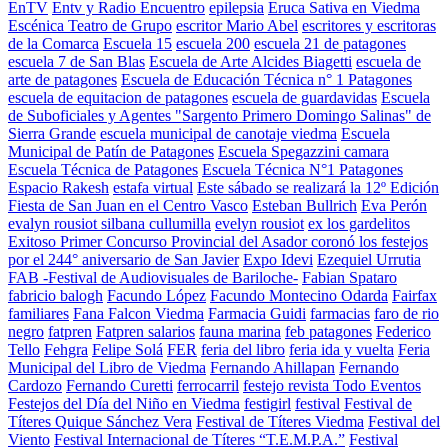
EnTV
Entv y Radio Encuentro
epilepsia
Eruca Sativa en Viedma
Escénica Teatro de Grupo
escritor Mario Abel
escritores y escritoras
de la Comarca
Escuela 15
escuela 200
escuela 21 de patagones
escuela 7 de San Blas
Escuela de Arte Alcides Biagetti
escuela de
arte de patagones
Escuela de Educación Técnica n° 1 Patagones
escuela de equitacion de patagones
escuela de guardavidas
Escuela
de Suboficiales y Agentes "Sargento Primero Domingo Salinas" de
Sierra Grande
escuela municipal de canotaje viedma
Escuela
Municipal de Patín de Patagones
Escuela Spegazzini camara
Escuela Técnica de Patagones
Escuela Técnica N°1 Patagones
Espacio Rakesh
estafa virtual
Este sábado se realizará la 12º Edición
Fiesta de San Juan en el Centro Vasco
Esteban Bullrich
Eva Perón
evalyn rousiot silbana cullumilla
evelyn rousiot
ex los gardelitos
Exitoso Primer Concurso Provincial del Asador coronó los festejos
por el 244° aniversario de San Javier
Expo Idevi
Ezequiel Urrutia
FAB -Festival de Audiovisuales de Bariloche-
Fabian Spataro
fabricio balogh
Facundo López
Facundo Montecino Odarda
Fairfax
familiares
Fana Falcon Viedma
Farmacia Guidi
farmacias
faro de rio
negro
fatpren
Fatpren salarios
fauna marina
feb patagones
Federico
Tello
Fehgra
Felipe Solá
FER
feria del libro
feria ida y vuelta
Feria
Municipal del Libro de Viedma
Fernando Ahillapan
Fernando
Cardozo
Fernando Curetti
ferrocarril
festejo revista Todo Eventos
Festejos del Día del Niño en Viedma
festigirl
festival
Festival de
Títeres Quique Sánchez Vera
Festival de Títeres Viedma
Festival del
Viento
Festival Internacional de Títeres “T.E.M.P.A.”
Festival