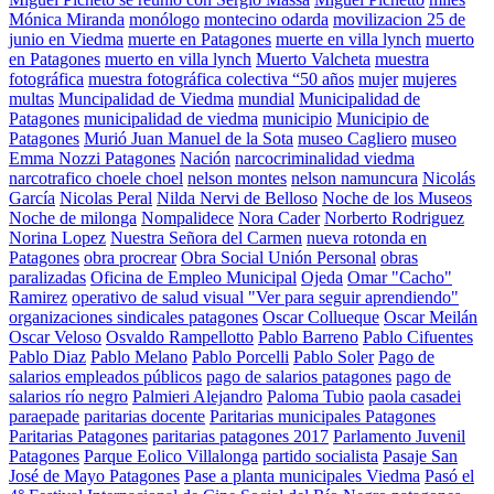
Mónica Miranda
monólogo
montecino odarda
movilizacion 25 de
junio en Viedma
muerte en Patagones
muerte en villa lynch
muerto
en Patagones
muerto en villa lynch
Muerto Valcheta
muestra
fotográfica
muestra fotográfica colectiva “50 años
mujer
mujeres
multas
Muncipalidad de Viedma
mundial
Municipalidad de
Patagones
municipalidad de viedma
municipio
Municipio de
Patagones
Murió Juan Manuel de la Sota
museo Cagliero
museo
Emma Nozzi Patagones
Nación
narcocriminalidad viedma
narcotrafico choele choel
nelson montes
nelson namuncura
Nicolás
García
Nicolas Peral
Nilda Nervi de Belloso
Noche de los Museos
Noche de milonga
Nompalidece
Nora Cader
Norberto Rodriguez
Norina Lopez
Nuestra Señora del Carmen
nueva rotonda en
Patagones
obra procrear
Obra Social Unión Personal
obras
paralizadas
Oficina de Empleo Municipal
Ojeda
Omar "Cacho"
Ramirez
operativo de salud visual "Ver para seguir aprendiendo"
organizaciones sindicales patagones
Oscar Collueque
Oscar Meilán
Oscar Veloso
Osvaldo Rampellotto
Pablo Barreno
Pablo Cifuentes
Pablo Diaz
Pablo Melano
Pablo Porcelli
Pablo Soler
Pago de
salarios empleados públicos
pago de salarios patagones
pago de
salarios río negro
Palmieri Alejandro
Paloma Tubio
paola casadei
paraepade
paritarias docente
Paritarias municipales Patagones
Paritarias Patagones
paritarias patagones 2017
Parlamento Juvenil
Patagones
Parque Eolico Villalonga
partido socialista
Pasaje San
José de Mayo Patagones
Pase a planta municipales Viedma
Pasó el