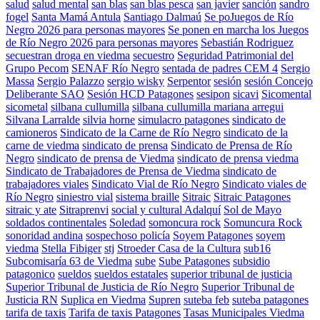
salud
salud mental
san blas
san blas pesca
san javier
sanción
sandro
fogel
Santa Mamá Antula
Santiago Dalmaú
Se poJuegos de Río
Negro 2026 para personas mayores
Se ponen en marcha los Juegos
de Río Negro 2026 para personas mayores
Sebastián Rodriguez
secuestran droga en viedma
secuestro
Seguridad Patrimonial del
Grupo Pecom
SENAF Río Negro
sentada de padres CEM 4
Sergio
Massa
Sergio Palazzo
sergio wisky
Serpentor
sesión
sesión Concejo
Deliberante SAO
Sesión HCD Patagones
sesipon
sicavi
Sicomental
sicometal
silbana cullumilla
silbana cullumilla mariana arregui
Silvana Larralde
silvia horne
simulacro patagones
sindicato de
camioneros
Sindicato de la Carne de Río Negro
sindicato de la
carne de viedma
sindicato de prensa
Sindicato de Prensa de Río
Negro
sindicato de prensa de Viedma
sindicato de prensa viedma
Sindicato de Trabajadores de Prensa de Viedma
sindicato de
trabajadores viales
Sindicato Vial de Río Negro
Sindicato viales de
Río Negro
siniestro vial
sistema braille
Sitraic
Sitraic Patagones
sitraic y ate
Sitraprenvi
social y cultural Adalquí
Sol de Mayo
soldados continentales
Soledad
somoncura rock
Somuncura Rock
sonoridad andina
sospechoso policía
Soyem Patagones
soyem
viedma
Stella Fibiger
stj
Stroeder Casa de la Cultura
sub16
Subcomisaría 63 de Viedma
sube
Sube Patagones
subsidio
patagonico
sueldos
sueldos estatales
superior tribunal de justicia
Superior Tribunal de Justicia de Río Negro
Superior Tribunal de
Justicia RN
Suplica en Viedma
Supren
suteba feb
suteba patagones
tarifa de taxis
Tarifa de taxis Patagones
Tasas Municipales Viedma