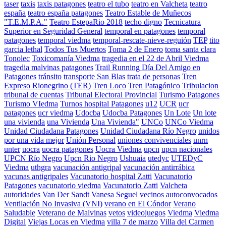
taser
taxis
taxis patagones
teatro el tubo
teatro en Valcheta
teatro
españa
teatro españa patagones
Teatro Estable de Muñecos
"T.E.M.P.A."
Teatro EstepaRio 2018
techo digno
Tecnicatura
Superior en Seguridad General
temporal en patagones
temporal
patagones
temporal viedma
temporal-rescate-nieve-reguión
TEP
tito
garcia lethal
Todos Tus Muertos
Toma 2 de Enero
toma santa clara
Tonolec
Toxicomanía Viedma
tragedia en el 22 de Abril Viedma
tragedia malvinas patagones
Trail Running Día Del Amigo en
Patagones
tránsito
transporte San Blas
trata de personas
Tren
Expreso Rionegrino (TER)
Tren Loco
Tren Patagónico
Tribulacion
tribunal de cuentas
Tribunal Electoral Provincial
Turismo Patagones
Turismo VIedma
Turnos hospital Patagones
u12
UCR
ucr
patagones
ucr viedma
Udocba
Udocba Patagones
Un Lote
Un lote
una vivienda
una Vivienda
Una Vivienda"
UNCo
UNCo Viedma
Unidad Ciudadana Patagones
Unidad Ciudadana Río Negro
unidos
por una vida mejor
Unión Personal
uniones convivenciales
unrn
unter
uocra
uocra patagones
Uocra Viedma
upcn
upcn nacionales
UPCN Río Negro
Upcn Rio Negro
Ushuaia
utedyc
UTEDyC
Viedma
uthgra
vacunación antigripal
vacunación antirrábica
vacunas antigripales
Vacunatorio hospital Zatti
Vacunatorio
Patagones
vacunatorio viedma
Vacunatorio Zatti
Valcheta
autoridades
Van Der Sandt
Vanesa Seguel
vecinos autoconvocados
Ventilación No Invasiva (VNI)
verano en El Cóndor
Verano
Saludable
Veterano de Malvinas
vetos
videojuegos
Viedma
Viedma
Digital
Viejas Locas en Viedma
villa 7 de marzo
Villa del Carmen