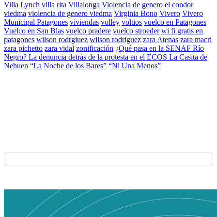
Villa Lynch
villa rita
Villalonga
Violencia de genero el condor
viedma
violencia de genero viedma
Virginia Bono
Vivero
Vivero
Municipal Patagones
viviendas
volley
voltios
vuelco en Patagones
Vuelco en San Blas
vuelco pradere
vuelco stroeder
wi fi gratis en
patagones
wilson rodrgiuez
wilson rodriguez
zara Atenas
zara macri
zara pichetto
zara vidal
zonificación
¿Qué pasa en la SENAF Río
Negro? La denuncia detrás de la protesta en el ECOS La Casita de
Nehuen
“La Noche de los Bares”
“Ni Una Menos”