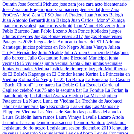
Quintin
Jose Scorolli Pichuco
jose zara
jose zara acto bicentenario
Jose Zara con Frigerio
jose zara maria eugenia vidal
Jose Zara
ProCreAr
José Zara UPSO
Juan A Pradere
Juan Andres Balogh
Juan Antonio Bernardi
Juan Balogh
Juan Carlos "Mono" Zuniga
juan carlos scalesi
juan carlos schmid
Juan Manuel Reverter
Juan
Pablo Barreno
Juan Pablo Lozano
Juan Ponce
jubilados
juegos
adultos mayores
Juegos Bonaerenses 2017
Juegos Bonaerenses
Patagones 2026
Juegos de la Araucanía
Jueza del STJ Adriana
Zaratiegui
juicios políticos en Río Negro
Julieta Vinaya
Julieta
“Toly” Hernández
Julio Alcalde
Julio Aro en Carmen de Patagones
julio barcena
Julio Costantino
Junta Electoral Municipal
junta
vecinal 915 viviendas
junta vecinal Santa Clara
juntas vecinales
Juntas Vecinales Viedma
justicia de rio negro
juzgado Multifueros
de El Bolsón
Kapanga en El Cóndor
karate
Karina La Princesita en
Viedma
Kolina Río Negro
La 25
La Baliza
La Bancaria
La Casona
“Bachi Chironi”
la comarca
La Doble G
La Escuela Cardenal
Cagliero celebró sus 75 año
la esquina bar
La Fondue
La Forlan
la
juan domingo
La Libertad Avanza Viedma
La Mississippi en
Patagones
La Nueva Luna en Viedma
La Trochita de Jacobacci
labor parlamentaria
lago Escondido
Las Grutas
Las Manos de
Filippi en Viedma
Las Nenas de Sandro
las pastillas del abuelo
Laura Guidolin
laura ramos
Laura Vinaya
Lavalle
Lazaro Artola
Leandro Lascano
leandro massaccesi
Leandro Santoro
legislatura
legislatura de rio negro
Legislatura sesion diciembre 2019
lenguaje
de señas
Leonardo Sarquis
lethal
Ley de Aborto
Ley de Concursos