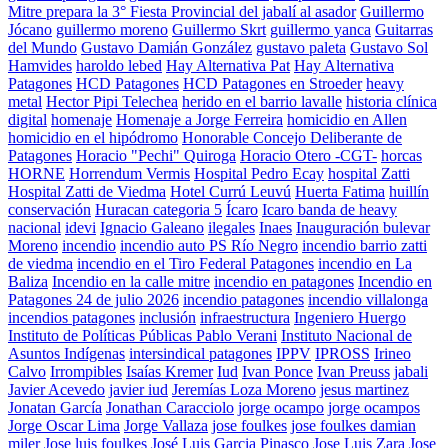
Mitre prepara la 3° Fiesta Provincial del jabalí al asador
Guillermo
Jócano
guillermo moreno
Guillermo Skrt
guillermo yanca
Guitarras
del Mundo
Gustavo Damián González
gustavo paleta
Gustavo Sol
Hamvides
haroldo lebed
Hay Alternativa Pat
Hay Alternativa
Patagones
HCD Patagones
HCD Patagones en Stroeder
heavy
metal
Hector Pipi Telechea
herido en el barrio lavalle
historia clínica
digital
homenaje
Homenaje a Jorge Ferreira
homicidio en Allen
homicidio en el hipódromo
Honorable Concejo Deliberante de
Patagones
Horacio "Pechi" Quiroga
Horacio Otero -CGT-
horcas
HORNE
Horrendum Vermis
Hospital Pedro Ecay
hospital Zatti
Hospital Zatti de Viedma
Hotel Currú Leuvú
Huerta Fatima
huillín
conservación
Huracan categoria 5
Ícaro
Icaro banda de heavy
nacional
idevi
Ignacio Galeano
ilegales
Inaes
Inauguración bulevar
Moreno
incendio
incendio auto PS Río Negro
incendio barrio zatti
de viedma
incendio en el Tiro Federal Patagones
incendio en La
Baliza
Incendio en la calle mitre
incendio en patagones
Incendio en
Patagones 24 de julio 2026
incendio patagones
incendio villalonga
incendios patagones
inclusión
infraestructura
Ingeniero Huergo
Instituto de Políticas Públicas Pablo Verani
Instituto Nacional de
Asuntos Indígenas
intersindical patagones
IPPV
IPROSS
Irineo
Calvo
Irrompibles
Isaías Kremer
Iud
Ivan Ponce
Ivan Preuss
jabali
Javier Acevedo
javier iud
Jeremías Loza Moreno
jesus martinez
Jonatan García
Jonathan Caracciolo
jorge ocampo
jorge ocampos
Jorge Oscar Lima
Jorge Vallaza
jose foulkes
jose foulkes damian
miler
Jose luis foulkes
José Luis Garcia Pinasco
Jose Luis Zara
Jose