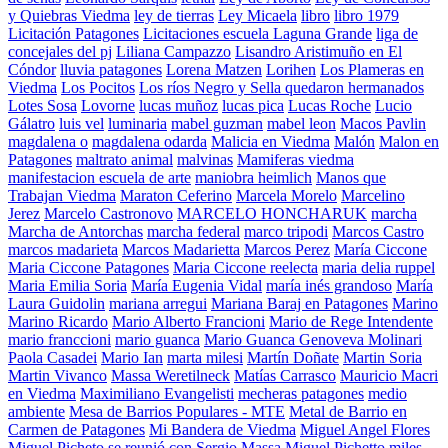
y Quiebras Viedma
ley de tierras
Ley Micaela
libro
libro 1979
Licitación Patagones
Licitaciones escuela Laguna Grande
liga de
concejales del pj
Liliana Campazzo
Lisandro Aristimuño en El
Cóndor
lluvia patagones
Lorena Matzen
Lorihen
Los Plameras en
Viedma
Los Pocitos
Los ríos Negro y Sella quedaron hermanados
Lotes Sosa
Lovorne
lucas muñoz
lucas pica
Lucas Roche
Lucio
Gálatro
luis vel
luminaria
mabel guzman
mabel leon
Macos Pavlin
magdalena o
magdalena odarda
Malicia en Viedma
Malón
Malon en
Patagones
maltrato animal
malvinas
Mamiferas viedma
manifestacion escuela de arte
maniobra heimlich
Manos que
Trabajan Viedma
Maraton Ceferino
Marcela Morelo
Marcelino
Jerez
Marcelo Castronovo
MARCELO HONCHARUK
marcha
Marcha de Antorchas
marcha federal
marco tripodi
Marcos Castro
marcos madarieta
Marcos Madarietta
Marcos Perez
María Ciccone
Maria Ciccone Patagones
Maria Ciccone reelecta
maria delia ruppel
Maria Emilia Soria
María Eugenia Vidal
maría inés grandoso
María
Laura Guidolin
mariana arregui
Mariana Baraj en Patagones
Marino
Marino Ricardo
Mario Alberto Francioni
Mario de Rege Intendente
mario franccioni
mario guanca
Mario Guanca Genoveva Molinari
Paola Casadei
Mario Ian
marta milesi
Martín Doñate
Martin Soria
Martin Vivanco
Massa Weretilneck
Matías Carrasco
Mauricio Macri
en Viedma
Maximiliano Evangelisti
mecheras patagones
medio
ambiente
Mesa de Barrios Populares - MTE
Metal de Barrio en
Carmen de Patagones
Mi Bandera de Viedma
Miguel Angel Flores
Miguel Picheto se reunió con Sergio Massa
Miguel Pichetto
miles