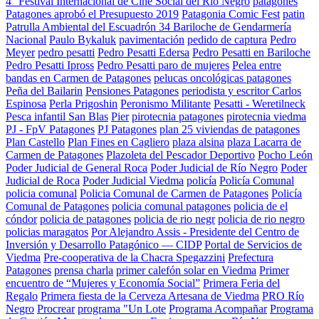
4° Festival Internacional de Cine Social del Río Negro
patagones
Patagones aprobó el Presupuesto 2019
Patagonia Comic Fest
patin
Patrulla Ambiental del Escuadrón 34 Bariloche de Gendarmería
Nacional
Paulo Bykaluk
pavimentación
pedido de captura
Pedro
Meyer
pedro pesatti
Pedro Pesatti Edersa
Pedro Pesatti en Bariloche
Pedro Pesatti Ipross
Pedro Pesatti paro de mujeres
Pelea entre
bandas en Carmen de Patagones
pelucas oncológicas patagones
Peña del Bailarin
Pensiones Patagones
periodista y escritor Carlos
Espinosa
Perla Prigoshin
Peronismo Militante
Pesatti - Weretilneck
Pesca infantil San Blas
Pier
pirotecnia patagones
pirotecnia viedma
PJ - FpV Patagones
PJ Patagones
plan 25 viviendas de patagones
Plan Castello
Plan Fines en Cagliero
plaza alsina
plaza Lacarra de
Carmen de Patagones
Plazoleta del Pescador Deportivo
Pocho León
Poder Judicial de General Roca
Poder Judicial de Río Negro
Poder
Judicial de Roca
Poder Judicial Viedma
policía
Policía Comunal
policia comunal
Policia Comunal de Carmen de Patagones
Policía
Comunal de Patagones
policia comunal patagones
policia de el
cóndor
policia de patagones
policia de rio negr
policia de rio negro
policias maragatos
Por Alejandro Assis - Presidente del Centro de
Inversión y Desarrollo Patagónico — CIDP
Portal de Servicios de
Viedma
Pre-cooperativa de la Chacra Spegazzini
Prefectura
Patagones
prensa charla
primer calefón solar en Viedma
Primer
encuentro de “Mujeres y Economía Social”
Primera Feria del
Regalo
Primera fiesta de la Cerveza Artesana de Viedma
PRO Río
Negro
Procrear
programa "Un Lote
Programa Acompañar
Programa