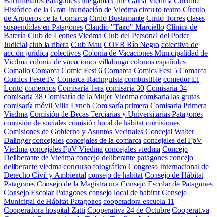
Bachilleratos Patagones
cine gama
Cine Gama Viedma
Circuito
Histórico de la Gran Inundación de Viedma
circuito teatro
Círculo
de Arqueros de la Comarca
Cirilo Bustamante
Cirilo Torres
clases
suspendidas en Patagones
Claudio "Tano" Marciello
Clínica de
Batería
Club de Leones Viedma
Club del Personal del Poder
Judicial
club la ribera
Club Mau
COER Río Negro
colectivo de
acción jurídica
colectivos
Colonia de Vacaciones Municipalidad de
Viedma
colonia de vacaciones villalonga
colonos españoles
Comallo
Comarca Comic Fest 6
Comarca Comics Fest 5
Comarca
Comics Feste IV
Comarca Racinguista
combustible
comedor El
Lorito
comercios
Comisaría 1era
comisaria 30
Comisaria 34
comisaria 38
Comisaría de la Mujer Viedma
comisaria las grutas
comisaría móvil Villa Lynch
Comisaría primera
Comisaria Primera
Viedma
Comisión de Becas Terciarias y Universitarias Patagones
comisión de sociales
comisión local de hábitat
comisiones
Comisiones de Gobierno y Asuntos Vecinales
Concejal Walter
Dalinger
concejales
concejales de la comarca
concejales del FpV
Viedma
concejales FpV Viedma
concejales viedma
Concejo
Deliberante de Viedma
concejo deliberante patagones
concejo
deliberante viedma
concurso fotográfico
Congreso Internacional de
Derecho Civil y Ambiental
consejo de habitat
Consejo de Hábitat
Patagones
Consejo de la Magistratura
Consejo Escolar de Patagones
Consejo Escolar Patagones
consejo local de habitat
Consejo
Municipal de Hábitat Patagones
cooperadora escuela 11
Cooperadora hospital Zatti
Cooperativa 24 de Octubre
Cooperativa