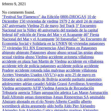
febrero 9, 2021
No comments found.
"Festival Sur Flamenco" 4ta Edición
0800-DROGAS
10 de
Diciembre
150 viviendas de viedma
1979
2 de abril
24 de marzo
247 aniversario Viedma
25 de mayo
3rd Track
3° Encuentro
Nacional por la Niñez
40 aniversario del traslado de la capital
federal
44º edición de Fiesta del Mar y el Acapamte
46° Fiesta
Nacional del Mar y el Acampante
50 fotografías”
5to Encuentro de
Economía Social y Solidaria en la UNRN
66 viviendas patagones
77 viviendas
911 RN Emergencias
Abel Pintos en Patagones
abigeato
abigeato Patagones
abuso
abuso sexual las grutas
abuso
sexual viedma
abuso Viedma
accidente avioneta villalonga
accidente en plaza San Martin de Viedma
accidente en villalonga
accidente jefe de policia patagones
accidente policia
accidente
Pradere
accidente rotonda islas malvinas
accidente villalonga
Aceites Vegetales Usados (AVU’s)
acto
acto 25 de mayo en
Stroeder
acto aniversario de Bolivia
acuerdo paritario patagones
adolescentes
adrian casadei
Adrián Grassi
Aerolíneas Argentinas
Viedma
aeropuerto
AFIP Viedma
Agencia de Recaudación
Tributaria
agencia Télam
agrupación atletica Las Maras
Agrupación
Raúl Alfonsin
aguas rionegrinas
Aguas Rionegrinas SA
aguinaldo
Ahgzarn
ahogado en el río Negro
Alberto Castillo
alberto
weretilneck
alcira argumedo
aldo boffa
Aldo Pier
Alejandro
Alejandro Asis
Alejandro Gatica
alejandro marinao
Alejandro