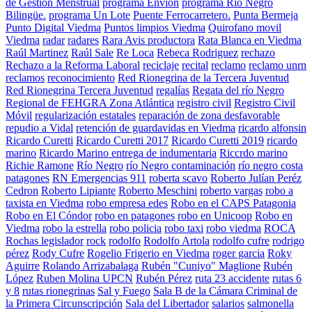
de Gestión Menstrual
programa Envion
programa Río Negro
Bilingüe.
programa Un Lote
Puente Ferrocarretero.
Punta Bermeja
Punto Digital Viedma
Puntos limpios Viedma
Quirofano movil
Viedma
radar
radares
Rara Avis productora
Rata Blanca en Viedma
Raúl Martinez
Raúl Sale
Re Loca
Rebeca Rodriguez
rechazo
Rechazo a la Reforma Laboral
reciclaje
recital
reclamo
reclamo unrn
reclamos
reconocimiento
Red Rionegrina de la Tercera Juventud
Red Rionegrina Tercera Juventud
regalías
Regata del río Negro
Regional de FEHGRA Zona Atlántica
registro civil
Registro Civil
Móvil
regularización estatales
reparación de zona desfavorable
repudio a Vidal
retención de guardavidas en Viedma
ricardo alfonsin
Ricardo Curetti
Ricardo Curetti 2017
Ricardo Curetti 2019
ricardo
marino
Ricardo Marino entrega de indumentaria
Riccrdo marino
Richie Ramone
Río Negro
río Negro contaminación
río negro costa
patagones
RN Emergencias 911
roberta scavo
Roberto Julían Peréz
Cedron
Roberto Lipiante
Roberto Meschini
roberto vargas
robo a
taxista en Viedma
robo empresa edes
Robo en el CAPS Patagonia
Robo en El Cóndor
robo en patagones
robo en Unicoop
Robo en
Viedma
robo la estrella
robo policia
robo taxi
robo viedma
ROCA
Rochas legislador
rock
rodolfo
Rodolfo Artola
rodolfo cufre
rodrigo
pérez
Rody Cufre
Rogelio Frigerio en Viedma
roger garcia
Roky
Aguirre
Rolando Arrizabalaga
Rubén "Cuniyo" Maglione
Rubén
López
Ruben Molina UPCN
Rubén Pérez
ruta 23 accidente
rutas 6
y 8
rutas rionegrinas
Sal y Fuego
Sala B de la Cámara Criminal de
la Primera Circunscripción
Sala del Libertador
salarios
salmonella