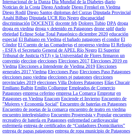
Internacional de la Danza
Día Mundial de la Diabetes
diario
Noticias de la Costa
Diego Andrade
Diego Frenkel en Viedma
Diego Rodil
Diego Santos
diplomas del Curzas
Diputada Provincial
Anahí Bilbao
Diputada UCR Rio Negro
discapacidad
discriminación
DOCENTE
docente feb
Dolores Tubio
DPA
droga
droga en viedma
droga y detenido en Patagones
drone splif
duelo
ebriedad
Eclipse Solar Total Patagónico diciembre 2020
educación
especial
El Bahiano en Viedma
el bañado patagones
el condor
El
Cóndor
El Cuento de las Comadrejas
el progreso viedma
El Refugio
- ESFA
el Secretario General de APEL Río Negro
El Superior
Tribunal de Justicia (STJ) y la Universidad de Flores firmaron un
convenio
eleccion
elecciones
Elecciones 2017
Elecciones 2019 en
Viedma
Elecciones a Intendente de Viedma 2019
Elecciones
generales 2017 Viedma
Elecciones Paso
Elecciones Paso Patagones
elecciones paso viedma
elecciones pj patagones
elecciones
provinciales 2019
elecciones Villa Dolores Patagones
Elías Chucair
Emiliano Balbin
Emilio Collueque
Empleados de Comercio
Patagones
empresa ceferino
empresa La Comarca
Emprotur
en
Patagones
en Viedma
Enacom
Enciende el Invierno
Encuentro de
"Mujeres y Economía Social"
Encuentro de baterías en Patagones
Encuentro de poetas de la comarca
encuentro de teatro en viedma
encuentro interlegislativo
Encuentro Progresista y Popular
encuentro
recreativo de batería en Patagones
enfermedad cardiovascular
enfermería
entrega de certificados de “Cuidadores Domiciliarios”
entrega de papas patagones
entrega de ropa municipio de Patagones