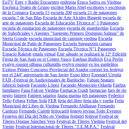
EnTV
Entv y Radio Encuentro
epilepsia
Eruca Sativa en Viedma
Escénica Teatro de Grupo
escritor Mario Abel
escritores y escritoras
de la Comarca
Escuela 15
escuela 200
escuela 21 de patagones
escuela 7 de San Blas
Escuela de Arte Alcides Biagetti
escuela de
arte de patagones
Escuela de Educación Técnica n° 1 Patagones
escuela de equitacion de patagones
escuela de guardavidas
Escuela
de Suboficiales y Agentes "Sargento Primero Domingo Salinas" de
Sierra Grande
escuela municipal de canotaje viedma
Escuela
Municipal de Patín de Patagones
Escuela Spegazzini camara
Escuela Técnica de Patagones
Escuela Técnica N°1 Patagones
Espacio Rakesh
estafa virtual
Este sábado se realizará la 12º Edición
Fiesta de San Juan en el Centro Vasco
Esteban Bullrich
Eva Perón
evalyn rousiot silbana cullumilla
evelyn rousiot
ex los gardelitos
Exitoso Primer Concurso Provincial del Asador coronó los festejos
por el 244° aniversario de San Javier
Expo Idevi
Ezequiel Urrutia
FAB -Festival de Audiovisuales de Bariloche-
Fabian Spataro
fabricio balogh
Facundo López
Facundo Montecino Odarda
Fairfax
familiares
Fana Falcon Viedma
Farmacia Guidi
farmacias
faro de rio
negro
fatpren
Fatpren salarios
fauna marina
feb patagones
Federico
Tello
Fehgra
Felipe Solá
FER
feria del libro
feria ida y vuelta
Feria
Municipal del Libro de Viedma
Fernando Ahillapan
Fernando
Cardozo
Fernando Curetti
ferrocarril
festejo revista Todo Eventos
Festejos del Día del Niño en Viedma
festigirl
festival
Festival de
Títeres Quique Sánchez Vera
Festival de Títeres Viedma
Festival del
Viento
Festival Internacional de Títeres “T.E.M.P.A.”
Festival