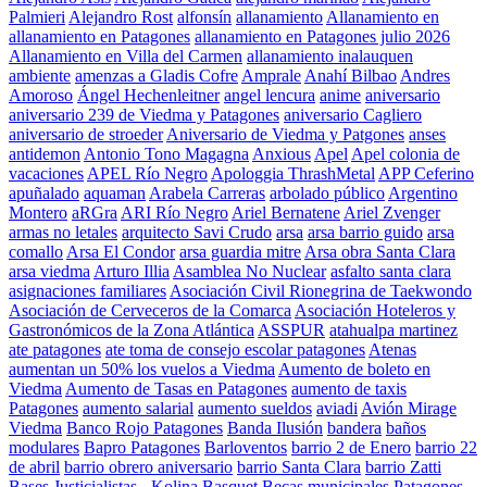
Palmieri
Alejandro Rost
alfonsín
allanamiento
Allanamiento en
allanamiento en Patagones
allanamiento en Patagones julio 2026
Allanamiento en Villa del Carmen
allanamiento inalauquen
ambiente
amenzas a Gladis Cofre
Amprale
Anahí Bilbao
Andres
Amoroso
Ángel Hechenleitner
angel lencura
anime
aniversario
aniversario 239 de Viedma y Patagones
aniversario Cagliero
aniversario de stroeder
Aniversario de Viedma y Patgones
anses
antidemon
Antonio Tono Magagna
Anxious
Apel
Apel colonia de
vacaciones
APEL Río Negro
Apologgia ThrashMetal
APP Ceferino
apuñalado
aquaman
Arabela Carreras
arbolado público
Argentino
Montero
aRGra
ARI Río Negro
Ariel Bernatene
Ariel Zvenger
armas no letales
arquitecto Savi Crudo
arsa
arsa barrio guido
arsa
comallo
Arsa El Condor
arsa guardia mitre
Arsa obra Santa Clara
arsa viedma
Arturo Illia
Asamblea No Nuclear
asfalto santa clara
asignaciones familiares
Asociación Civil Rionegrina de Taekwondo
Asociación de Cerveceros de la Comarca
Asociación Hoteleros y
Gastronómicos de la Zona Atlántica
ASSPUR
atahualpa martinez
ate patagones
ate toma de consejo escolar patagones
Atenas
aumentan un 50% los vuelos a Viedma
Aumento de boleto en
Viedma
Aumento de Tasas en Patagones
aumento de taxis
Patagones
aumento salarial
aumento sueldos
aviadi
Avión Mirage
Viedma
Banco Rojo Patagones
Banda Ilusión
bandera
baños
modulares
Bapro Patagones
Barloventos
barrio 2 de Enero
barrio 22
de abril
barrio obrero aniversario
barrio Santa Clara
barrio Zatti
Bases Justicialistas - Kolina
Basquet
Becas municipales Patagones