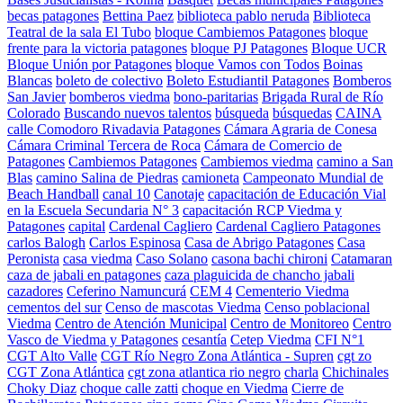
becas patagones
Bettina Paez
biblioteca pablo neruda
Biblioteca
Teatral de la sala El Tubo
bloque Cambiemos Patagones
bloque
frente para la victoria patagones
bloque PJ Patagones
Bloque UCR
Bloque Unión por Patagones
bloque Vamos con Todos
Boinas
Blancas
boleto de colectivo
Boleto Estudiantil Patagones
Bomberos
San Javier
bomberos viedma
bono-paritarias
Brigada Rural de Río
Colorado
Buscando nuevos talentos
búsqueda
búsquedas
CAINA
calle Comodoro Rivadavia Patagones
Cámara Agraria de Conesa
Cámara Criminal Tercera de Roca
Cámara de Comercio de
Patagones
Cambiemos Patagones
Cambiemos viedma
camino a San
Blas
camino Salina de Piedras
camioneta
Campeonato Mundial de
Beach Handball
canal 10
Canotaje
capacitación de Educación Vial
en la Escuela Secundaria N° 3
capacitación RCP Viedma y
Patagones
capital
Cardenal Cagliero
Cardenal Cagliero Patagones
carlos Balogh
Carlos Espinosa
Casa de Abrigo Patagones
Casa
Peronista
casa viedma
Caso Solano
casona bachi chironi
Catamaran
caza de jabali en patagones
caza plaguicida de chancho jabali
cazadores
Ceferino Namuncurá
CEM 4
Cementerio Viedma
cementos del sur
Censo de mascotas Viedma
Censo poblacional
Viedma
Centro de Atención Municipal
Centro de Monitoreo
Centro
Vasco de Viedma y Patagones
cesantía
Cetep Viedma
CFI N°1
CGT Alto Valle
CGT Río Negro Zona Atlántica - Supren
cgt zo
CGT Zona Atlántica
cgt zona atlantica rio negro
charla
Chichinales
Choky Diaz
choque calle zatti
choque en Viedma
Cierre de