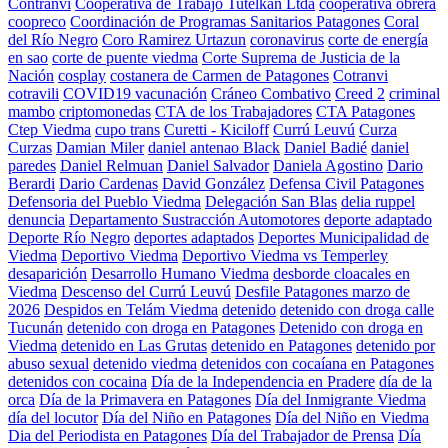
Contranvi
Cooperativa de Trabajo Tutelkan Ltda
cooperativa obrera
coopreco
Coordinación de Programas Sanitarios Patagones
Coral
del Río Negro
Coro Ramirez Urtazun
coronavirus
corte de energía
en sao
corte de puente viedma
Corte Suprema de Justicia de la
Nación
cosplay
costanera de Carmen de Patagones
Cotranvi
cotravili
COVID19 vacunación
Cráneo Combativo
Creed 2
criminal
mambo
criptomonedas
CTA de los Trabajadores
CTA Patagones
Ctep Viedma
cupo trans
Curetti - Kiciloff
Currú Leuvú
Curza
Curzas
Damian Miler
daniel antenao Black
Daniel Badié
daniel
paredes
Daniel Relmuan
Daniel Salvador
Daniela Agostino
Dario
Berardi
Dario Cardenas
David González
Defensa Civil Patagones
Defensoria del Pueblo Viedma
Delegación San Blas
delia ruppel
denuncia
Departamento Sustracción Automotores
deporte adaptado
Deporte Río Negro
deportes adaptados
Deportes Municipalidad de
Viedma
Deportivo Viedma
Deportivo Viedma vs Temperley
desaparición
Desarrollo Humano Viedma
desborde cloacales en
Viedma
Descenso del Currú Leuvú
Desfile Patagones marzo de
2026
Despidos en Telám Viedma
detenido
detenido con droga calle
Tucunán
detenido con droga en Patagones
Detenido con droga en
Viedma
detenido en Las Grutas
detenido en Patagones
detenido por
abuso sexual
detenido viedma
detenidos con cocaíana en Patagones
detenidos con cocaina
Día de la Independencia en Pradere
día de la
orca
Día de la Primavera en Patagones
Día del Inmigrante Viedma
día del locutor
Día del Niño en Patagones
Día del Niño en Viedma
Dia del Periodista en Patagones
Día del Trabajador de Prensa
Día