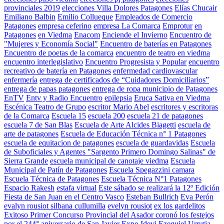
provinciales 2019
elecciones Villa Dolores Patagones
Elías Chucair
Emiliano Balbin
Emilio Collueque
Empleados de Comercio
Patagones
empresa ceferino
empresa La Comarca
Emprotur
en
Patagones
en Viedma
Enacom
Enciende el Invierno
Encuentro de
"Mujeres y Economía Social"
Encuentro de baterías en Patagones
Encuentro de poetas de la comarca
encuentro de teatro en viedma
encuentro interlegislativo
Encuentro Progresista y Popular
encuentro
recreativo de batería en Patagones
enfermedad cardiovascular
enfermería
entrega de certificados de “Cuidadores Domiciliarios”
entrega de papas patagones
entrega de ropa municipio de Patagones
EnTV
Entv y Radio Encuentro
epilepsia
Eruca Sativa en Viedma
Escénica Teatro de Grupo
escritor Mario Abel
escritores y escritoras
de la Comarca
Escuela 15
escuela 200
escuela 21 de patagones
escuela 7 de San Blas
Escuela de Arte Alcides Biagetti
escuela de
arte de patagones
Escuela de Educación Técnica n° 1 Patagones
escuela de equitacion de patagones
escuela de guardavidas
Escuela
de Suboficiales y Agentes "Sargento Primero Domingo Salinas" de
Sierra Grande
escuela municipal de canotaje viedma
Escuela
Municipal de Patín de Patagones
Escuela Spegazzini camara
Escuela Técnica de Patagones
Escuela Técnica N°1 Patagones
Espacio Rakesh
estafa virtual
Este sábado se realizará la 12º Edición
Fiesta de San Juan en el Centro Vasco
Esteban Bullrich
Eva Perón
evalyn rousiot silbana cullumilla
evelyn rousiot
ex los gardelitos
Exitoso Primer Concurso Provincial del Asador coronó los festejos
por el 244° aniversario de San Javier
Expo Idevi
Ezequiel Urrutia