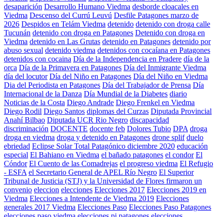
desaparición
Desarrollo Humano Viedma
desborde cloacales en
Viedma
Descenso del Currú Leuvú
Desfile Patagones marzo de
2026
Despidos en Telám Viedma
detenido
detenido con droga calle
Tucunán
detenido con droga en Patagones
Detenido con droga en
Viedma
detenido en Las Grutas
detenido en Patagones
detenido por
abuso sexual
detenido viedma
detenidos con cocaíana en Patagones
detenidos con cocaina
Día de la Independencia en Pradere
día de la
orca
Día de la Primavera en Patagones
Día del Inmigrante Viedma
día del locutor
Día del Niño en Patagones
Día del Niño en Viedma
Dia del Periodista en Patagones
Día del Trabajador de Prensa
Día
Internacional de la Danza
Día Mundial de la Diabetes
diario
Noticias de la Costa
Diego Andrade
Diego Frenkel en Viedma
Diego Rodil
Diego Santos
diplomas del Curzas
Diputada Provincial
Anahí Bilbao
Diputada UCR Rio Negro
discapacidad
discriminación
DOCENTE
docente feb
Dolores Tubio
DPA
droga
droga en viedma
droga y detenido en Patagones
drone splif
duelo
ebriedad
Eclipse Solar Total Patagónico diciembre 2020
educación
especial
El Bahiano en Viedma
el bañado patagones
el condor
El
Cóndor
El Cuento de las Comadrejas
el progreso viedma
El Refugio
- ESFA
el Secretario General de APEL Río Negro
El Superior
Tribunal de Justicia (STJ) y la Universidad de Flores firmaron un
convenio
eleccion
elecciones
Elecciones 2017
Elecciones 2019 en
Viedma
Elecciones a Intendente de Viedma 2019
Elecciones
generales 2017 Viedma
Elecciones Paso
Elecciones Paso Patagones
elecciones paso viedma
elecciones pj patagones
elecciones