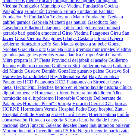
frutos secos
fuente Pucará
fumigación Patagones
fumigacion
Viedma
Fumigador Municipio de Viedma
Fundación Cocina
Patagónica
Fundación Creando Futuro
Fundación Facilitar
Fundación Si
Fundación Te doy una Mano
Fundación Tzedaka
gabriel garnica
Gabriela Michetti
gas natural
Gasoducto Sao
Gasoducto Villarino Patagones
gatillo fácil
genoveva molinari
gerardo bari
gestión emocional
Girso Viedma Patagones
Girsu San
Javier
Girsu Viedma Patagones
Gladys Castaño
Gloria Ovejero
gobierno rionegrino
golfo San Matías
golpeo a su bebe
Gonza
Nicolas
Graciela Holtz
Graciela Hotlz
gremios municipales Viedma
gremios patagones
gremios zona atlantica
Grupo Astral
Guardia
Mitre prepara la 3° Fiesta Provincial del jabalí al asador
Guillermo
Jócano
guillermo moreno
Guillermo Skrt
guillermo yanca
Guitarras
del Mundo
Gustavo Damián González
gustavo paleta
Gustavo Sol
Hamvides
haroldo lebed
Hay Alternativa Pat
Hay Alternativa
Patagones
HCD Patagones
HCD Patagones en Stroeder
heavy
metal
Hector Pipi Telechea
herido en el barrio lavalle
historia clínica
digital
homenaje
Homenaje a Jorge Ferreira
homicidio en Allen
homicidio en el hipódromo
Honorable Concejo Deliberante de
Patagones
Horacio "Pechi" Quiroga
Horacio Otero -CGT-
horcas
HORNE
Horrendum Vermis
Hospital Pedro Ecay
hospital Zatti
Hospital Zatti de Viedma
Hotel Currú Leuvú
Huerta Fatima
huillín
conservación
Huracan categoria 5
Ícaro
Icaro banda de heavy
nacional
idevi
Ignacio Galeano
ilegales
Inaes
Inauguración bulevar
Moreno
incendio
incendio auto PS Río Negro
incendio barrio zatti