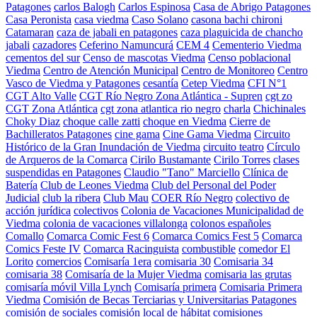
Patagones
carlos Balogh
Carlos Espinosa
Casa de Abrigo Patagones
Casa Peronista
casa viedma
Caso Solano
casona bachi chironi
Catamaran
caza de jabali en patagones
caza plaguicida de chancho
jabali
cazadores
Ceferino Namuncurá
CEM 4
Cementerio Viedma
cementos del sur
Censo de mascotas Viedma
Censo poblacional
Viedma
Centro de Atención Municipal
Centro de Monitoreo
Centro
Vasco de Viedma y Patagones
cesantía
Cetep Viedma
CFI N°1
CGT Alto Valle
CGT Río Negro Zona Atlántica - Supren
cgt zo
CGT Zona Atlántica
cgt zona atlantica rio negro
charla
Chichinales
Choky Diaz
choque calle zatti
choque en Viedma
Cierre de
Bachilleratos Patagones
cine gama
Cine Gama Viedma
Circuito
Histórico de la Gran Inundación de Viedma
circuito teatro
Círculo
de Arqueros de la Comarca
Cirilo Bustamante
Cirilo Torres
clases
suspendidas en Patagones
Claudio "Tano" Marciello
Clínica de
Batería
Club de Leones Viedma
Club del Personal del Poder
Judicial
club la ribera
Club Mau
COER Río Negro
colectivo de
acción jurídica
colectivos
Colonia de Vacaciones Municipalidad de
Viedma
colonia de vacaciones villalonga
colonos españoles
Comallo
Comarca Comic Fest 6
Comarca Comics Fest 5
Comarca
Comics Feste IV
Comarca Racinguista
combustible
comedor El
Lorito
comercios
Comisaría 1era
comisaria 30
Comisaria 34
comisaria 38
Comisaría de la Mujer Viedma
comisaria las grutas
comisaría móvil Villa Lynch
Comisaría primera
Comisaria Primera
Viedma
Comisión de Becas Terciarias y Universitarias Patagones
comisión de sociales
comisión local de hábitat
comisiones