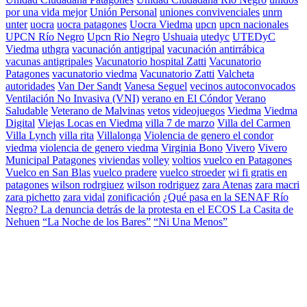
por una vida mejor
Unión Personal
uniones convivenciales
unrn
unter
uocra
uocra patagones
Uocra Viedma
upcn
upcn nacionales
UPCN Río Negro
Upcn Rio Negro
Ushuaia
utedyc
UTEDyC
Viedma
uthgra
vacunación antigripal
vacunación antirrábica
vacunas antigripales
Vacunatorio hospital Zatti
Vacunatorio
Patagones
vacunatorio viedma
Vacunatorio Zatti
Valcheta
autoridades
Van Der Sandt
Vanesa Seguel
vecinos autoconvocados
Ventilación No Invasiva (VNI)
verano en El Cóndor
Verano
Saludable
Veterano de Malvinas
vetos
videojuegos
Viedma
Viedma
Digital
Viejas Locas en Viedma
villa 7 de marzo
Villa del Carmen
Villa Lynch
villa rita
Villalonga
Violencia de genero el condor
viedma
violencia de genero viedma
Virginia Bono
Vivero
Vivero
Municipal Patagones
viviendas
volley
voltios
vuelco en Patagones
Vuelco en San Blas
vuelco pradere
vuelco stroeder
wi fi gratis en
patagones
wilson rodrgiuez
wilson rodriguez
zara Atenas
zara macri
zara pichetto
zara vidal
zonificación
¿Qué pasa en la SENAF Río
Negro? La denuncia detrás de la protesta en el ECOS La Casita de
Nehuen
“La Noche de los Bares”
“Ni Una Menos”