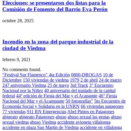
Elecciones: se presentaron dos listas para la
Comisión de Fomento del Barrio Eva Perón
octubre 28, 2025
Incendio en la zona del parque industrial de la
ciudad de Viedma
febrero 9, 2021
No comments found.
"Festival Sur Flamenco" 4ta Edición
0800-DROGAS
10 de
Diciembre
150 viviendas de viedma
1979
2 de abril
24 de marzo
247 aniversario Viedma
25 de mayo
3rd Track
3° Encuentro
Nacional por la Niñez
40 aniversario del traslado de la capital
federal
44º edición de Fiesta del Mar y el Acapamte
46° Fiesta
Nacional del Mar y el Acampante
50 fotografías”
5to Encuentro de
Economía Social y Solidaria en la UNRN
66 viviendas patagones
77 viviendas
911 RN Emergencias
Abel Pintos en Patagones
abigeato
abigeato Patagones
abuso
abuso sexual las grutas
abuso
sexual viedma
abuso Viedma
accidente avioneta villalonga
accidente en plaza San Martin de Viedma
accidente en villalonga