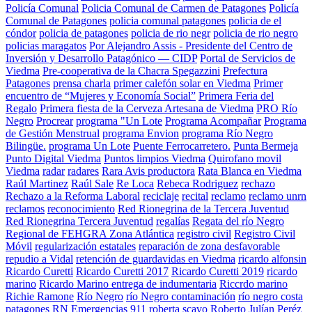
Policía Comunal
Policia Comunal de Carmen de Patagones
Policía
Comunal de Patagones
policia comunal patagones
policia de el
cóndor
policia de patagones
policia de rio negr
policia de rio negro
policias maragatos
Por Alejandro Assis - Presidente del Centro de
Inversión y Desarrollo Patagónico — CIDP
Portal de Servicios de
Viedma
Pre-cooperativa de la Chacra Spegazzini
Prefectura
Patagones
prensa charla
primer calefón solar en Viedma
Primer
encuentro de “Mujeres y Economía Social”
Primera Feria del
Regalo
Primera fiesta de la Cerveza Artesana de Viedma
PRO Río
Negro
Procrear
programa "Un Lote
Programa Acompañar
Programa
de Gestión Menstrual
programa Envion
programa Río Negro
Bilingüe.
programa Un Lote
Puente Ferrocarretero.
Punta Bermeja
Punto Digital Viedma
Puntos limpios Viedma
Quirofano movil
Viedma
radar
radares
Rara Avis productora
Rata Blanca en Viedma
Raúl Martinez
Raúl Sale
Re Loca
Rebeca Rodriguez
rechazo
Rechazo a la Reforma Laboral
reciclaje
recital
reclamo
reclamo unrn
reclamos
reconocimiento
Red Rionegrina de la Tercera Juventud
Red Rionegrina Tercera Juventud
regalías
Regata del río Negro
Regional de FEHGRA Zona Atlántica
registro civil
Registro Civil
Móvil
regularización estatales
reparación de zona desfavorable
repudio a Vidal
retención de guardavidas en Viedma
ricardo alfonsin
Ricardo Curetti
Ricardo Curetti 2017
Ricardo Curetti 2019
ricardo
marino
Ricardo Marino entrega de indumentaria
Riccrdo marino
Richie Ramone
Río Negro
río Negro contaminación
río negro costa
patagones
RN Emergencias 911
roberta scavo
Roberto Julían Peréz