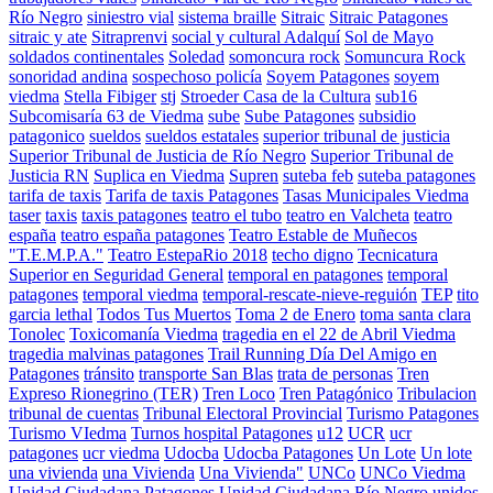
Río Negro
siniestro vial
sistema braille
Sitraic
Sitraic Patagones
sitraic y ate
Sitraprenvi
social y cultural Adalquí
Sol de Mayo
soldados continentales
Soledad
somoncura rock
Somuncura Rock
sonoridad andina
sospechoso policía
Soyem Patagones
soyem
viedma
Stella Fibiger
stj
Stroeder Casa de la Cultura
sub16
Subcomisaría 63 de Viedma
sube
Sube Patagones
subsidio
patagonico
sueldos
sueldos estatales
superior tribunal de justicia
Superior Tribunal de Justicia de Río Negro
Superior Tribunal de
Justicia RN
Suplica en Viedma
Supren
suteba feb
suteba patagones
tarifa de taxis
Tarifa de taxis Patagones
Tasas Municipales Viedma
taser
taxis
taxis patagones
teatro el tubo
teatro en Valcheta
teatro
españa
teatro españa patagones
Teatro Estable de Muñecos
"T.E.M.P.A."
Teatro EstepaRio 2018
techo digno
Tecnicatura
Superior en Seguridad General
temporal en patagones
temporal
patagones
temporal viedma
temporal-rescate-nieve-reguión
TEP
tito
garcia lethal
Todos Tus Muertos
Toma 2 de Enero
toma santa clara
Tonolec
Toxicomanía Viedma
tragedia en el 22 de Abril Viedma
tragedia malvinas patagones
Trail Running Día Del Amigo en
Patagones
tránsito
transporte San Blas
trata de personas
Tren
Expreso Rionegrino (TER)
Tren Loco
Tren Patagónico
Tribulacion
tribunal de cuentas
Tribunal Electoral Provincial
Turismo Patagones
Turismo VIedma
Turnos hospital Patagones
u12
UCR
ucr
patagones
ucr viedma
Udocba
Udocba Patagones
Un Lote
Un lote
una vivienda
una Vivienda
Una Vivienda"
UNCo
UNCo Viedma
Unidad Ciudadana Patagones
Unidad Ciudadana Río Negro
unidos