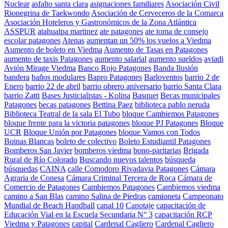
Nuclear
asfalto santa clara
asignaciones familiares
Asociación Civil
Rionegrina de Taekwondo
Asociación de Cerveceros de la Comarca
Asociación Hoteleros y Gastronómicos de la Zona Atlántica
ASSPUR
atahualpa martinez
ate patagones
ate toma de consejo
escolar patagones
Atenas
aumentan un 50% los vuelos a Viedma
Aumento de boleto en Viedma
Aumento de Tasas en Patagones
aumento de taxis Patagones
aumento salarial
aumento sueldos
aviadi
Avión Mirage Viedma
Banco Rojo Patagones
Banda Ilusión
bandera
baños modulares
Bapro Patagones
Barloventos
barrio 2 de
Enero
barrio 22 de abril
barrio obrero aniversario
barrio Santa Clara
barrio Zatti
Bases Justicialistas - Kolina
Basquet
Becas municipales
Patagones
becas patagones
Bettina Paez
biblioteca pablo neruda
Biblioteca Teatral de la sala El Tubo
bloque Cambiemos Patagones
bloque frente para la victoria patagones
bloque PJ Patagones
Bloque
UCR
Bloque Unión por Patagones
bloque Vamos con Todos
Boinas Blancas
boleto de colectivo
Boleto Estudiantil Patagones
Bomberos San Javier
bomberos viedma
bono-paritarias
Brigada
Rural de Río Colorado
Buscando nuevos talentos
búsqueda
búsquedas
CAINA
calle Comodoro Rivadavia Patagones
Cámara
Agraria de Conesa
Cámara Criminal Tercera de Roca
Cámara de
Comercio de Patagones
Cambiemos Patagones
Cambiemos viedma
camino a San Blas
camino Salina de Piedras
camioneta
Campeonato
Mundial de Beach Handball
canal 10
Canotaje
capacitación de
Educación Vial en la Escuela Secundaria N° 3
capacitación RCP
Viedma y Patagones
capital
Cardenal Cagliero
Cardenal Cagliero