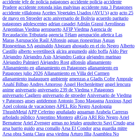
accidente jefe de policia patagones
accidente policia
accidente
Pradere
accidente rotonda islas malvinas
accidente ruta 3 Patagones
accidente villalonga
Aceites Vegetales Usados (AVU’s)
acto
acto 25
de mayo en Stroeder
acto aniversario de Bolivia
acuerdo paritario
patagones
adolescentes
adrian casadei
Adrián Grassi
Aerolíneas
Argentinas Viedma
aeropuerto
AFIP Viedma
Agencia de
Recaudación Tributaria
agencia Télam
agrupación atletica Las
Maras
Agrupación Raúl Alfonsin
aguas rionegrinas
Aguas
Rionegrinas SA
aguinaldo
Ahgzarn
ahogado en el río Negro
Alberto
Castillo
alberto weretilneck
alcira argumedo
aldo boffa
Aldo Pier
Alejandro
Alejandro Asis
Alejandro Gatica
alejandro marinao
Alejandro Palmieri
Alejandro Rost
alfonsín
allanamiento
Allanamiento en
allanamiento en Patagones
allanamiento en
Patagones julio 2026
Allanamiento en Villa del Carmen
allanamiento inalauquen
ambiente
amenzas a Gladis Cofre
Amprale
Anahí Bilbao
Andres Amoroso
Ángel Hechenleitner
angel lencura
anime
aniversario
aniversario 239 de Viedma y Patagones
aniversario Cagliero
aniversario de stroeder
Aniversario de Viedma
y Patgones
anses
antidemon
Antonio Tono Magagna
Anxious
Apel
Apel colonia de vacaciones
APEL Río Negro
Apologgia
ThrashMetal
APP Ceferino
apuñalado
aquaman
Arabela Carreras
arbolado público
Argentino Montero
aRGra
ARI Río Negro
Ariel
Bernatene
Ariel Zvenger
armas no letales
arquitecto Savi Crudo
arsa
arsa barrio guido
arsa comallo
Arsa El Condor
arsa guardia mitre
Arsa obra Santa Clara
arsa viedma
Arturo Illia
Asamblea No