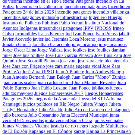
de viedma
incendio en el Tiro Federal Patagones
incendio en La
Baliza
Incendio en la calle mitre
incendio en patagones
Incendio en
Patagones 24 de julio 2026
incendio patagones
incendio villalonga
incendios patagones
inclusión
infraestructura
Ingeniero Huergo
Instituto de Políticas Públicas Pablo Verani
Instituto Nacional de
Asuntos Indígenas
intersindical patagones
IPPV
IPROSS
Irineo
Calvo
Irrompibles
Isaías Kremer
Iud
Ivan Ponce
Ivan Preuss
jabali
Javier Acevedo
javier iud
Jeremías Loza Moreno
jesus martinez
Jonatan García
Jonathan Caracciolo
jorge ocampo
jorge ocampos
Jorge Oscar Lima
Jorge Vallaza
jose foulkes
jose foulkes damian
miler
Jose luis foulkes
José Luis Garcia Pinasco
Jose Luis Zara
Jose
Quintin
Jose Scorolli Pichuco
jose zara
jose zara acto bicentenario
Jose Zara con Frigerio
jose zara maria eugenia vidal
Jose Zara
ProCreAr
José Zara UPSO
Juan A Pradere
Juan Andres Balogh
Juan Antonio Bernardi
Juan Balogh
Juan Carlos "Mono" Zuniga
juan carlos scalesi
juan carlos schmid
Juan Manuel Reverter
Juan
Pablo Barreno
Juan Pablo Lozano
Juan Ponce
jubilados
juegos
adultos mayores
Juegos Bonaerenses 2017
Juegos Bonaerenses
Patagones 2026
Juegos de la Araucanía
Jueza del STJ Adriana
Zaratiegui
juicios políticos en Río Negro
Julieta Vinaya
Julieta
“Toly” Hernández
Julio Alcalde
Julio Aro en Carmen de Patagones
julio barcena
Julio Costantino
Junta Electoral Municipal
junta
vecinal 915 viviendas
junta vecinal Santa Clara
juntas vecinales
Juntas Vecinales Viedma
justicia de rio negro
juzgado Multifueros
de El Bolsón
Kapanga en El Cóndor
karate
Karina La Princesita en