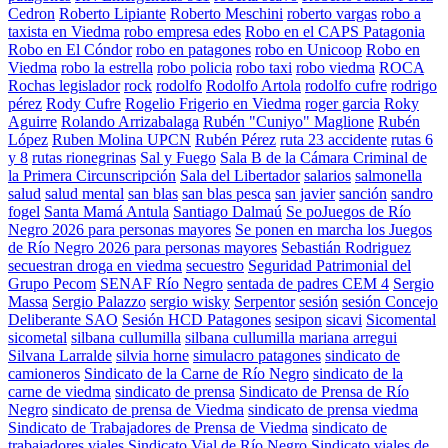
Cedron
Roberto Lipiante
Roberto Meschini
roberto vargas
robo a
taxista en Viedma
robo empresa edes
Robo en el CAPS Patagonia
Robo en El Cóndor
robo en patagones
robo en Unicoop
Robo en
Viedma
robo la estrella
robo policia
robo taxi
robo viedma
ROCA
Rochas legislador
rock
rodolfo
Rodolfo Artola
rodolfo cufre
rodrigo
pérez
Rody Cufre
Rogelio Frigerio en Viedma
roger garcia
Roky
Aguirre
Rolando Arrizabalaga
Rubén "Cuniyo" Maglione
Rubén
López
Ruben Molina UPCN
Rubén Pérez
ruta 23 accidente
rutas 6
y 8
rutas rionegrinas
Sal y Fuego
Sala B de la Cámara Criminal de
la Primera Circunscripción
Sala del Libertador
salarios
salmonella
salud
salud mental
san blas
san blas pesca
san javier
sanción
sandro
fogel
Santa Mamá Antula
Santiago Dalmaú
Se poJuegos de Río
Negro 2026 para personas mayores
Se ponen en marcha los Juegos
de Río Negro 2026 para personas mayores
Sebastián Rodriguez
secuestran droga en viedma
secuestro
Seguridad Patrimonial del
Grupo Pecom
SENAF Río Negro
sentada de padres CEM 4
Sergio
Massa
Sergio Palazzo
sergio wisky
Serpentor
sesión
sesión Concejo
Deliberante SAO
Sesión HCD Patagones
sesipon
sicavi
Sicomental
sicometal
silbana cullumilla
silbana cullumilla mariana arregui
Silvana Larralde
silvia horne
simulacro patagones
sindicato de
camioneros
Sindicato de la Carne de Río Negro
sindicato de la
carne de viedma
sindicato de prensa
Sindicato de Prensa de Río
Negro
sindicato de prensa de Viedma
sindicato de prensa viedma
Sindicato de Trabajadores de Prensa de Viedma
sindicato de
trabajadores viales
Sindicato Vial de Río Negro
Sindicato viales de