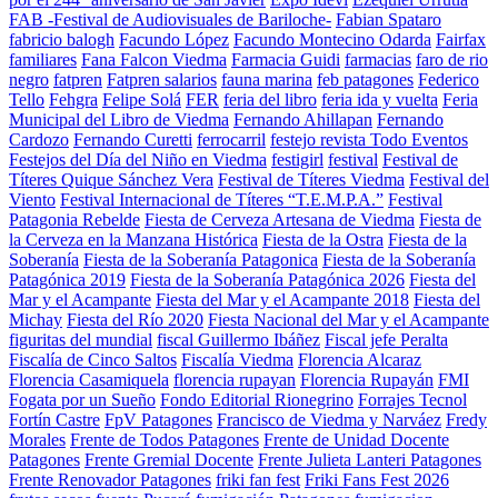
FAB -Festival de Audiovisuales de Bariloche-
Fabian Spataro
fabricio balogh
Facundo López
Facundo Montecino Odarda
Fairfax
familiares
Fana Falcon Viedma
Farmacia Guidi
farmacias
faro de rio
negro
fatpren
Fatpren salarios
fauna marina
feb patagones
Federico
Tello
Fehgra
Felipe Solá
FER
feria del libro
feria ida y vuelta
Feria
Municipal del Libro de Viedma
Fernando Ahillapan
Fernando
Cardozo
Fernando Curetti
ferrocarril
festejo revista Todo Eventos
Festejos del Día del Niño en Viedma
festigirl
festival
Festival de
Títeres Quique Sánchez Vera
Festival de Títeres Viedma
Festival del
Viento
Festival Internacional de Títeres “T.E.M.P.A.”
Festival
Patagonia Rebelde
Fiesta de Cerveza Artesana de Viedma
Fiesta de
la Cerveza en la Manzana Histórica
Fiesta de la Ostra
Fiesta de la
Soberanía
Fiesta de la Soberanía Patagonica
Fiesta de la Soberanía
Patagónica 2019
Fiesta de la Soberanía Patagónica 2026
Fiesta del
Mar y el Acampante
Fiesta del Mar y el Acampante 2018
Fiesta del
Michay
Fiesta del Río 2020
Fiesta Nacional del Mar y el Acampante
figuritas del mundial
fiscal Guillermo Ibáñez
Fiscal jefe Peralta
Fiscalía de Cinco Saltos
Fiscalía Viedma
Florencia Alcaraz
Florencia Casamiquela
florencia rupayan
Florencia Rupayán
FMI
Fogata por un Sueño
Fondo Editorial Rionegrino
Forrajes Tecnol
Fortín Castre
FpV Patagones
Francisco de Viedma y Narváez
Fredy
Morales
Frente de Todos Patagones
Frente de Unidad Docente
Patagones
Frente Gremial Docente
Frente Julieta Lanteri Patagones
Frente Renovador Patagones
friki fan fest
Friki Fans Fest 2026