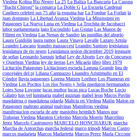
Viedma
Kolina Río Negro
La 25
La Baliza
La Bancaria
La Casona
“Bachi Chironi”
la comarca
La Doble G
La Escuela Cardenal
Cagliero celebró sus 75 año
la esquina bar
La Fondue
La Forlan
la
juan domingo
La Libertad Avanza Viedma
La Mississippi en
Patagones
La Nueva Luna en Viedma
La Trochita de Jacobacci
labor parlamentaria
lago Escondido
Las Grutas
Las Manos de
Filippi en Viedma
Las Nenas de Sandro
las pastillas del abuelo
Laura Guidolin
laura ramos
Laura Vinaya
Lavalle
Lazaro Artola
Leandro Lascano
leandro massaccesi
Leandro Santoro
legislatura
legislatura de rio negro
Legislatura sesion diciembre 2019
lenguaje
de señas
Leonardo Sarquis
lethal
Ley de Aborto
Ley de Concursos
y Quiebras Viedma
ley de tierras
Ley Micaela
libro
libro 1979
Licitación Patagones
Licitaciones escuela Laguna Grande
liga de
concejales del pj
Liliana Campazzo
Lisandro Aristimuño en El
Cóndor
lluvia patagones
Lorena Matzen
Lorihen
Los Plameras en
Viedma
Los Pocitos
Los ríos Negro y Sella quedaron hermanados
Lotes Sosa
Lovorne
lucas muñoz
lucas pica
Lucas Roche
Lucio
Gálatro
luis vel
luminaria
mabel guzman
mabel leon
Macos Pavlin
magdalena o
magdalena odarda
Malicia en Viedma
Malón
Malon en
Patagones
maltrato animal
malvinas
Mamiferas viedma
manifestacion escuela de arte
maniobra heimlich
Manos que
Trabajan Viedma
Maraton Ceferino
Marcela Morelo
Marcelino
Jerez
Marcelo Castronovo
MARCELO HONCHARUK
marcha
Marcha de Antorchas
marcha federal
marco tripodi
Marcos Castro
marcos madarieta
Marcos Madarietta
Marcos Perez
María Ciccone