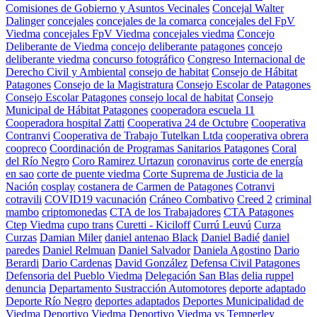
Comisiones de Gobierno y Asuntos Vecinales
Concejal Walter
Dalinger
concejales
concejales de la comarca
concejales del FpV
Viedma
concejales FpV Viedma
concejales viedma
Concejo
Deliberante de Viedma
concejo deliberante patagones
concejo
deliberante viedma
concurso fotográfico
Congreso Internacional de
Derecho Civil y Ambiental
consejo de habitat
Consejo de Hábitat
Patagones
Consejo de la Magistratura
Consejo Escolar de Patagones
Consejo Escolar Patagones
consejo local de habitat
Consejo
Municipal de Hábitat Patagones
cooperadora escuela 11
Cooperadora hospital Zatti
Cooperativa 24 de Octubre
Cooperativa
Contranvi
Cooperativa de Trabajo Tutelkan Ltda
cooperativa obrera
coopreco
Coordinación de Programas Sanitarios Patagones
Coral
del Río Negro
Coro Ramirez Urtazun
coronavirus
corte de energía
en sao
corte de puente viedma
Corte Suprema de Justicia de la
Nación
cosplay
costanera de Carmen de Patagones
Cotranvi
cotravili
COVID19 vacunación
Cráneo Combativo
Creed 2
criminal
mambo
criptomonedas
CTA de los Trabajadores
CTA Patagones
Ctep Viedma
cupo trans
Curetti - Kiciloff
Currú Leuvú
Curza
Curzas
Damian Miler
daniel antenao Black
Daniel Badié
daniel
paredes
Daniel Relmuan
Daniel Salvador
Daniela Agostino
Dario
Berardi
Dario Cardenas
David González
Defensa Civil Patagones
Defensoria del Pueblo Viedma
Delegación San Blas
delia ruppel
denuncia
Departamento Sustracción Automotores
deporte adaptado
Deporte Río Negro
deportes adaptados
Deportes Municipalidad de
Viedma
Deportivo Viedma
Deportivo Viedma vs Temperley