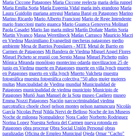
Maria Ciccone Patagones
Maria Ciccone reelecta
maria delia ruppel
Maria Emilia Soria
María Eugenia Vidal
maría inés grandoso
María
Laura Guidolin
mariana arregui
Mariana Baraj en Patagones
Marino
Marino Ricardo
Mario Alberto Francioni
Mario de Rege Intendente
mario franccioni
mario guanca
Mario Guanca Genoveva Molinari
Paola Casadei
Mario Ian
marta milesi
Martín Doñate
Martin Soria
Martin Vivanco
Massa Weretilneck
Matías Carrasco
Mauricio Macri
en Viedma
Maximiliano Evangelisti
mecheras patagones
medio
ambiente
Mesa de Barrios Populares - MTE
Metal de Barrio en
Carmen de Patagones
Mi Bandera de Viedma
Miguel Angel Flores
Miguel Picheto se reunió con Sergio Massa
Miguel Pichetto
miles
Mónica Miranda
monólogo
montecino odarda
movilizacion 25 de
junio en Viedma
muerte en Patagones
muerte en villa lynch
muerto
en Patagones
muerto en villa lynch
Muerto Valcheta
muestra
fotográfica
muestra fotográfica colectiva “50 años
mujer
mujeres
multas
Muncipalidad de Viedma
mundial
Municipalidad de
Patagones
municipalidad de viedma
municipio
Municipio de
Patagones
Murió Juan Manuel de la Sota
museo Cagliero
museo
Emma Nozzi Patagones
Nación
narcocriminalidad viedma
narcotrafico choele choel
nelson montes
nelson namuncura
Nicolás
García
Nicolas Peral
Nilda Nervi de Belloso
Noche de los Museos
Noche de milonga
Nompalidece
Nora Cader
Norberto Rodriguez
Norina Lopez
Nuestra Señora del Carmen
nueva rotonda en
Patagones
obra procrear
Obra Social Unión Personal
obras
paralizadas
Oficina de Empleo Municipal
Ojeda
Omar "Cacho"