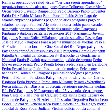
Ramirez
operativo de salud visual "Ver para seguir aprendiendo"
organizaciones sindicales patagones
Oscar Collueque
Oscar Meilán
Oscar Veloso
Osvaldo Rampellotto
Pablo Barreno
Pablo Cifuentes
Pablo Diaz
Pablo Melano
Pablo Porcelli
Pablo Soler
Pago de
salarios empleados públicos
pago de salarios patagones
pago de
salarios río negro
Palmieri Alejandro
Paloma Tubio
paola casadei
paraepade
paritarias docente
Paritarias municipales Patagones
Paritarias Patagones
paritarias patagones 2017
Parlamento Juvenil
Patagones
Parque Eolico Villalonga
partido socialista
Pasaje San
José de Mayo Patagones
Pase a planta municipales Viedma
Pasó el
4° Festival Internacional de Cine Social del Río Negro
patagones
Patagones aprobó el Presupuesto 2019
Patagonia Comic Fest
patin
Patrulla Ambiental del Escuadrón 34 Bariloche de Gendarmería
Nacional
Paulo Bykaluk
pavimentación
pedido de captura
Pedro
Meyer
pedro pesatti
Pedro Pesatti Edersa
Pedro Pesatti en Bariloche
Pedro Pesatti Ipross
Pedro Pesatti paro de mujeres
Pelea entre
bandas en Carmen de Patagones
pelucas oncológicas patagones
Peña del Bailarin
Pensiones Patagones
periodista y escritor Carlos
Espinosa
Perla Prigoshin
Peronismo Militante
Pesatti - Weretilneck
Pesca infantil San Blas
Pier
pirotecnia patagones
pirotecnia viedma
PJ - FpV Patagones
PJ Patagones
plan 25 viviendas de patagones
Plan Castello
Plan Fines en Cagliero
plaza alsina
plaza Lacarra de
Carmen de Patagones
Plazoleta del Pescador Deportivo
Pocho León
Poder Judicial de General Roca
Poder Judicial de Río Negro
Poder
Judicial de Roca
Poder Judicial Viedma
policía
policia comunal