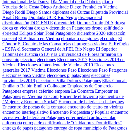
Internacional de la Danza
Día Mundial de la Diabetes
diario
Noticias de la Costa
Diego Andrade
Diego Frenkel en Viedma
Diego Rodil
Diego Santos
diplomas del Curzas
Diputada Provincial
Anahí Bilbao
Diputada UCR Rio Negro
discapacidad
discriminación
DOCENTE
docente feb
Dolores Tubio
DPA
droga
droga en viedma
droga y detenido en Patagones
drone splif
duelo
ebriedad
Eclipse Solar Total Patagónico diciembre 2020
educación
especial
El Bahiano en Viedma
el bañado patagones
el condor
El
Cóndor
El Cuento de las Comadrejas
el progreso viedma
El Refugio
- ESFA
el Secretario General de APEL Río Negro
El Superior
Tribunal de Justicia (STJ) y la Universidad de Flores firmaron un
convenio
eleccion
elecciones
Elecciones 2017
Elecciones 2019 en
Viedma
Elecciones a Intendente de Viedma 2019
Elecciones
generales 2017 Viedma
Elecciones Paso
Elecciones Paso Patagones
elecciones paso viedma
elecciones pj patagones
elecciones
provinciales 2019
elecciones Villa Dolores Patagones
Elías Chucair
Emiliano Balbin
Emilio Collueque
Empleados de Comercio
Patagones
empresa ceferino
empresa La Comarca
Emprotur
en
Patagones
en Viedma
Enacom
Enciende el Invierno
Encuentro de
"Mujeres y Economía Social"
Encuentro de baterías en Patagones
Encuentro de poetas de la comarca
encuentro de teatro en viedma
encuentro interlegislativo
Encuentro Progresista y Popular
encuentro
recreativo de batería en Patagones
enfermedad cardiovascular
enfermería
entrega de certificados de “Cuidadores Domiciliarios”
entrega de papas patagones
entrega de ropa municipio de Patagones