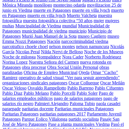
Mónica Miranda
monólogo
montecino odarda
movilizacion 25 de
junio en Viedma
muerte en Patagones
muerte en villa lynch
muerto
en Patagones
muerto en villa lynch
Muerto Valcheta
muestra
fotográfica
muestra fotográfica colectiva “50 años
mujer
mujeres
multas
Muncipalidad de Viedma
mundial
Municipalidad de
Patagones
municipalidad de viedma
municipio
Municipio de
Patagones
Murió Juan Manuel de la Sota
museo Cagliero
museo
Emma Nozzi Patagones
Nación
narcocriminalidad viedma
narcotrafico choele choel
nelson montes
nelson namuncura
Nicolás
García
Nicolas Peral
Nilda Nervi de Belloso
Noche de los Museos
Noche de milonga
Nompalidece
Nora Cader
Norberto Rodriguez
Norina Lopez
Nuestra Señora del Carmen
nueva rotonda en
Patagones
obra procrear
Obra Social Unión Personal
obras
paralizadas
Oficina de Empleo Municipal
Ojeda
Omar "Cacho"
Ramirez
operativo de salud visual "Ver para seguir aprendiendo"
organizaciones sindicales patagones
Oscar Collueque
Oscar Meilán
Oscar Veloso
Osvaldo Rampellotto
Pablo Barreno
Pablo Cifuentes
Pablo Diaz
Pablo Melano
Pablo Porcelli
Pablo Soler
Pago de
salarios empleados públicos
pago de salarios patagones
pago de
salarios río negro
Palmieri Alejandro
Paloma Tubio
paola casadei
paraepade
paritarias docente
Paritarias municipales Patagones
Paritarias Patagones
paritarias patagones 2017
Parlamento Juvenil
Patagones
Parque Eolico Villalonga
partido socialista
Pasaje San
José de Mayo Patagones
Pase a planta municipales Viedma
Pasó el