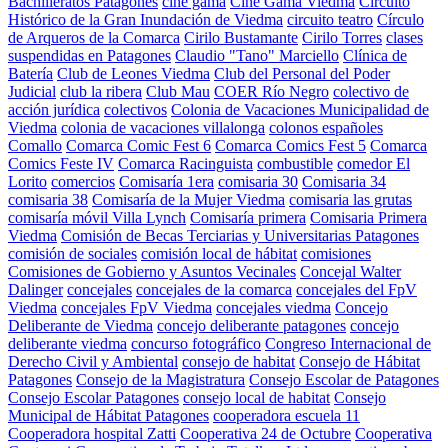
Bachilleratos Patagones
cine gama
Cine Gama Viedma
Circuito
Histórico de la Gran Inundación de Viedma
circuito teatro
Círculo
de Arqueros de la Comarca
Cirilo Bustamante
Cirilo Torres
clases
suspendidas en Patagones
Claudio "Tano" Marciello
Clínica de
Batería
Club de Leones Viedma
Club del Personal del Poder
Judicial
club la ribera
Club Mau
COER Río Negro
colectivo de
acción jurídica
colectivos
Colonia de Vacaciones Municipalidad de
Viedma
colonia de vacaciones villalonga
colonos españoles
Comallo
Comarca Comic Fest 6
Comarca Comics Fest 5
Comarca
Comics Feste IV
Comarca Racinguista
combustible
comedor El
Lorito
comercios
Comisaría 1era
comisaria 30
Comisaria 34
comisaria 38
Comisaría de la Mujer Viedma
comisaria las grutas
comisaría móvil Villa Lynch
Comisaría primera
Comisaria Primera
Viedma
Comisión de Becas Terciarias y Universitarias Patagones
comisión de sociales
comisión local de hábitat
comisiones
Comisiones de Gobierno y Asuntos Vecinales
Concejal Walter
Dalinger
concejales
concejales de la comarca
concejales del FpV
Viedma
concejales FpV Viedma
concejales viedma
Concejo
Deliberante de Viedma
concejo deliberante patagones
concejo
deliberante viedma
concurso fotográfico
Congreso Internacional de
Derecho Civil y Ambiental
consejo de habitat
Consejo de Hábitat
Patagones
Consejo de la Magistratura
Consejo Escolar de Patagones
Consejo Escolar Patagones
consejo local de habitat
Consejo
Municipal de Hábitat Patagones
cooperadora escuela 11
Cooperadora hospital Zatti
Cooperativa 24 de Octubre
Cooperativa