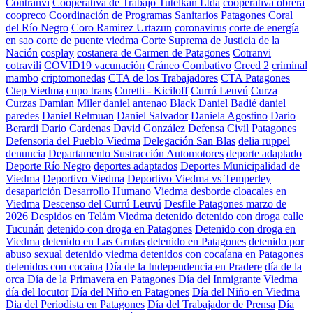
Contranvi
Cooperativa de Trabajo Tutelkan Ltda
cooperativa obrera
coopreco
Coordinación de Programas Sanitarios Patagones
Coral
del Río Negro
Coro Ramirez Urtazun
coronavirus
corte de energía
en sao
corte de puente viedma
Corte Suprema de Justicia de la
Nación
cosplay
costanera de Carmen de Patagones
Cotranvi
cotravili
COVID19 vacunación
Cráneo Combativo
Creed 2
criminal
mambo
criptomonedas
CTA de los Trabajadores
CTA Patagones
Ctep Viedma
cupo trans
Curetti - Kiciloff
Currú Leuvú
Curza
Curzas
Damian Miler
daniel antenao Black
Daniel Badié
daniel
paredes
Daniel Relmuan
Daniel Salvador
Daniela Agostino
Dario
Berardi
Dario Cardenas
David González
Defensa Civil Patagones
Defensoria del Pueblo Viedma
Delegación San Blas
delia ruppel
denuncia
Departamento Sustracción Automotores
deporte adaptado
Deporte Río Negro
deportes adaptados
Deportes Municipalidad de
Viedma
Deportivo Viedma
Deportivo Viedma vs Temperley
desaparición
Desarrollo Humano Viedma
desborde cloacales en
Viedma
Descenso del Currú Leuvú
Desfile Patagones marzo de
2026
Despidos en Telám Viedma
detenido
detenido con droga calle
Tucunán
detenido con droga en Patagones
Detenido con droga en
Viedma
detenido en Las Grutas
detenido en Patagones
detenido por
abuso sexual
detenido viedma
detenidos con cocaíana en Patagones
detenidos con cocaina
Día de la Independencia en Pradere
día de la
orca
Día de la Primavera en Patagones
Día del Inmigrante Viedma
día del locutor
Día del Niño en Patagones
Día del Niño en Viedma
Dia del Periodista en Patagones
Día del Trabajador de Prensa
Día