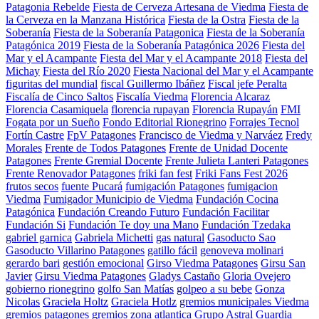
Patagonia Rebelde
Fiesta de Cerveza Artesana de Viedma
Fiesta de
la Cerveza en la Manzana Histórica
Fiesta de la Ostra
Fiesta de la
Soberanía
Fiesta de la Soberanía Patagonica
Fiesta de la Soberanía
Patagónica 2019
Fiesta de la Soberanía Patagónica 2026
Fiesta del
Mar y el Acampante
Fiesta del Mar y el Acampante 2018
Fiesta del
Michay
Fiesta del Río 2020
Fiesta Nacional del Mar y el Acampante
figuritas del mundial
fiscal Guillermo Ibáñez
Fiscal jefe Peralta
Fiscalía de Cinco Saltos
Fiscalía Viedma
Florencia Alcaraz
Florencia Casamiquela
florencia rupayan
Florencia Rupayán
FMI
Fogata por un Sueño
Fondo Editorial Rionegrino
Forrajes Tecnol
Fortín Castre
FpV Patagones
Francisco de Viedma y Narváez
Fredy
Morales
Frente de Todos Patagones
Frente de Unidad Docente
Patagones
Frente Gremial Docente
Frente Julieta Lanteri Patagones
Frente Renovador Patagones
friki fan fest
Friki Fans Fest 2026
frutos secos
fuente Pucará
fumigación Patagones
fumigacion
Viedma
Fumigador Municipio de Viedma
Fundación Cocina
Patagónica
Fundación Creando Futuro
Fundación Facilitar
Fundación Si
Fundación Te doy una Mano
Fundación Tzedaka
gabriel garnica
Gabriela Michetti
gas natural
Gasoducto Sao
Gasoducto Villarino Patagones
gatillo fácil
genoveva molinari
gerardo bari
gestión emocional
Girso Viedma Patagones
Girsu San
Javier
Girsu Viedma Patagones
Gladys Castaño
Gloria Ovejero
gobierno rionegrino
golfo San Matías
golpeo a su bebe
Gonza
Nicolas
Graciela Holtz
Graciela Hotlz
gremios municipales Viedma
gremios patagones
gremios zona atlantica
Grupo Astral
Guardia