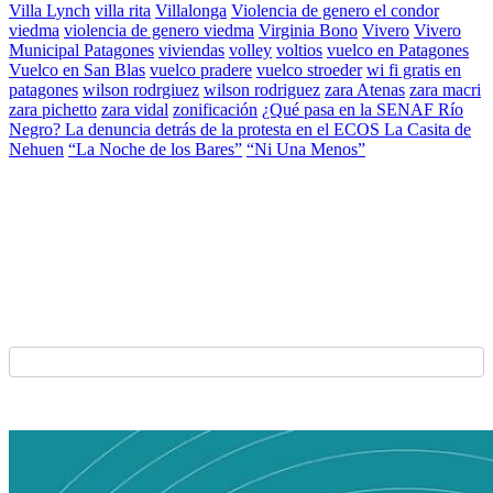
Villa Lynch
villa rita
Villalonga
Violencia de genero el condor
viedma
violencia de genero viedma
Virginia Bono
Vivero
Vivero
Municipal Patagones
viviendas
volley
voltios
vuelco en Patagones
Vuelco en San Blas
vuelco pradere
vuelco stroeder
wi fi gratis en
patagones
wilson rodrgiuez
wilson rodriguez
zara Atenas
zara macri
zara pichetto
zara vidal
zonificación
¿Qué pasa en la SENAF Río
Negro? La denuncia detrás de la protesta en el ECOS La Casita de
Nehuen
“La Noche de los Bares”
“Ni Una Menos”