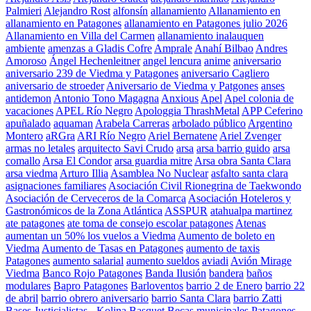
Palmieri
Alejandro Rost
alfonsín
allanamiento
Allanamiento en
allanamiento en Patagones
allanamiento en Patagones julio 2026
Allanamiento en Villa del Carmen
allanamiento inalauquen
ambiente
amenzas a Gladis Cofre
Amprale
Anahí Bilbao
Andres
Amoroso
Ángel Hechenleitner
angel lencura
anime
aniversario
aniversario 239 de Viedma y Patagones
aniversario Cagliero
aniversario de stroeder
Aniversario de Viedma y Patgones
anses
antidemon
Antonio Tono Magagna
Anxious
Apel
Apel colonia de
vacaciones
APEL Río Negro
Apologgia ThrashMetal
APP Ceferino
apuñalado
aquaman
Arabela Carreras
arbolado público
Argentino
Montero
aRGra
ARI Río Negro
Ariel Bernatene
Ariel Zvenger
armas no letales
arquitecto Savi Crudo
arsa
arsa barrio guido
arsa
comallo
Arsa El Condor
arsa guardia mitre
Arsa obra Santa Clara
arsa viedma
Arturo Illia
Asamblea No Nuclear
asfalto santa clara
asignaciones familiares
Asociación Civil Rionegrina de Taekwondo
Asociación de Cerveceros de la Comarca
Asociación Hoteleros y
Gastronómicos de la Zona Atlántica
ASSPUR
atahualpa martinez
ate patagones
ate toma de consejo escolar patagones
Atenas
aumentan un 50% los vuelos a Viedma
Aumento de boleto en
Viedma
Aumento de Tasas en Patagones
aumento de taxis
Patagones
aumento salarial
aumento sueldos
aviadi
Avión Mirage
Viedma
Banco Rojo Patagones
Banda Ilusión
bandera
baños
modulares
Bapro Patagones
Barloventos
barrio 2 de Enero
barrio 22
de abril
barrio obrero aniversario
barrio Santa Clara
barrio Zatti
Bases Justicialistas - Kolina
Basquet
Becas municipales Patagones