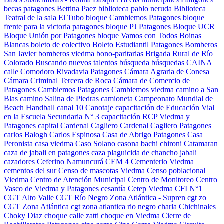
becas patagones
Bettina Paez
biblioteca pablo neruda
Biblioteca
Teatral de la sala El Tubo
bloque Cambiemos Patagones
bloque
frente para la victoria patagones
bloque PJ Patagones
Bloque UCR
Bloque Unión por Patagones
bloque Vamos con Todos
Boinas
Blancas
boleto de colectivo
Boleto Estudiantil Patagones
Bomberos
San Javier
bomberos viedma
bono-paritarias
Brigada Rural de Río
Colorado
Buscando nuevos talentos
búsqueda
búsquedas
CAINA
calle Comodoro Rivadavia Patagones
Cámara Agraria de Conesa
Cámara Criminal Tercera de Roca
Cámara de Comercio de
Patagones
Cambiemos Patagones
Cambiemos viedma
camino a San
Blas
camino Salina de Piedras
camioneta
Campeonato Mundial de
Beach Handball
canal 10
Canotaje
capacitación de Educación Vial
en la Escuela Secundaria N° 3
capacitación RCP Viedma y
Patagones
capital
Cardenal Cagliero
Cardenal Cagliero Patagones
carlos Balogh
Carlos Espinosa
Casa de Abrigo Patagones
Casa
Peronista
casa viedma
Caso Solano
casona bachi chironi
Catamaran
caza de jabali en patagones
caza plaguicida de chancho jabali
cazadores
Ceferino Namuncurá
CEM 4
Cementerio Viedma
cementos del sur
Censo de mascotas Viedma
Censo poblacional
Viedma
Centro de Atención Municipal
Centro de Monitoreo
Centro
Vasco de Viedma y Patagones
cesantía
Cetep Viedma
CFI N°1
CGT Alto Valle
CGT Río Negro Zona Atlántica - Supren
cgt zo
CGT Zona Atlántica
cgt zona atlantica rio negro
charla
Chichinales
Choky Diaz
choque calle zatti
choque en Viedma
Cierre de