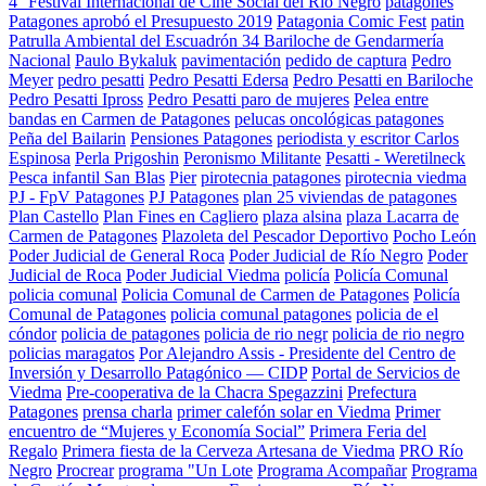
4° Festival Internacional de Cine Social del Río Negro
patagones
Patagones aprobó el Presupuesto 2019
Patagonia Comic Fest
patin
Patrulla Ambiental del Escuadrón 34 Bariloche de Gendarmería
Nacional
Paulo Bykaluk
pavimentación
pedido de captura
Pedro
Meyer
pedro pesatti
Pedro Pesatti Edersa
Pedro Pesatti en Bariloche
Pedro Pesatti Ipross
Pedro Pesatti paro de mujeres
Pelea entre
bandas en Carmen de Patagones
pelucas oncológicas patagones
Peña del Bailarin
Pensiones Patagones
periodista y escritor Carlos
Espinosa
Perla Prigoshin
Peronismo Militante
Pesatti - Weretilneck
Pesca infantil San Blas
Pier
pirotecnia patagones
pirotecnia viedma
PJ - FpV Patagones
PJ Patagones
plan 25 viviendas de patagones
Plan Castello
Plan Fines en Cagliero
plaza alsina
plaza Lacarra de
Carmen de Patagones
Plazoleta del Pescador Deportivo
Pocho León
Poder Judicial de General Roca
Poder Judicial de Río Negro
Poder
Judicial de Roca
Poder Judicial Viedma
policía
Policía Comunal
policia comunal
Policia Comunal de Carmen de Patagones
Policía
Comunal de Patagones
policia comunal patagones
policia de el
cóndor
policia de patagones
policia de rio negr
policia de rio negro
policias maragatos
Por Alejandro Assis - Presidente del Centro de
Inversión y Desarrollo Patagónico — CIDP
Portal de Servicios de
Viedma
Pre-cooperativa de la Chacra Spegazzini
Prefectura
Patagones
prensa charla
primer calefón solar en Viedma
Primer
encuentro de “Mujeres y Economía Social”
Primera Feria del
Regalo
Primera fiesta de la Cerveza Artesana de Viedma
PRO Río
Negro
Procrear
programa "Un Lote
Programa Acompañar
Programa