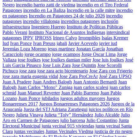
Negro
incendio barrio zatti de viedma
incendio en el Tiro Federal
Patagones
incendio en La Baliza
Incendio en la calle mitre
incendio
en patagones
Incendio en Patagones 24 de julio 2026
incendio
patagones
incendio villalonga
incendios patagones
inclusión
infraestructura
Ingeniero Huergo
Instituto de Políticas Públicas
Pablo Verani
Instituto Nacional de Asuntos Indígenas
intersindical
patagones
IPPV
IPROSS
Irineo Calvo
Irrompibles
Isaías Kremer
Iud
Ivan Ponce
Ivan Preuss
jabali
Javier Acevedo
javier iud
Jeremías Loza Moreno
jesus martinez
Jonatan García
Jonathan
Caracciolo
jorge ocampo
jorge ocampos
Jorge Oscar Lima
Jorge
Vallaza
jose foulkes
jose foulkes damian miler
Jose luis foulkes
José
Luis Garcia Pinasco
Jose Luis Zara
Jose Quintin
Jose Scorolli
Pichuco
jose zara
jose zara acto bicentenario
Jose Zara con Frigerio
jose zara maria eugenia vidal
Jose Zara ProCreAr
José Zara UPSO
Juan A Pradere
Juan Andres Balogh
Juan Antonio Bernardi
Juan
Balogh
Juan Carlos "Mono" Zuniga
juan carlos scalesi
juan carlos
schmid
Juan Manuel Reverter
Juan Pablo Barreno
Juan Pablo
Lozano
Juan Ponce
jubilados
juegos adultos mayores
Juegos
Bonaerenses 2017
Juegos Bonaerenses Patagones 2026
Juegos de la
Araucanía
Jueza del STJ Adriana Zaratiegui
juicios políticos en Río
Negro
Julieta Vinaya
Julieta “Toly” Hernández
Julio Alcalde
Julio
Aro en Carmen de Patagones
julio barcena
Julio Costantino
Junta
Electoral Municipal
junta vecinal 915 viviendas
junta vecinal Santa
Clara
juntas vecinales
Juntas Vecinales Viedma
justicia de rio negro
juzgado Multifueros de El Bolsón
Kapanga en El Cóndor
karate