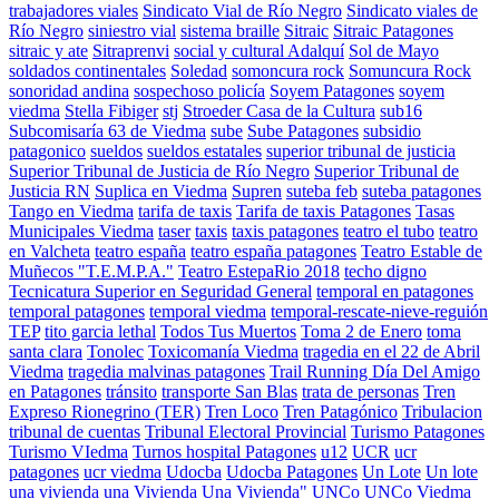
trabajadores viales
Sindicato Vial de Río Negro
Sindicato viales de
Río Negro
siniestro vial
sistema braille
Sitraic
Sitraic Patagones
sitraic y ate
Sitraprenvi
social y cultural Adalquí
Sol de Mayo
soldados continentales
Soledad
somoncura rock
Somuncura Rock
sonoridad andina
sospechoso policía
Soyem Patagones
soyem
viedma
Stella Fibiger
stj
Stroeder Casa de la Cultura
sub16
Subcomisaría 63 de Viedma
sube
Sube Patagones
subsidio
patagonico
sueldos
sueldos estatales
superior tribunal de justicia
Superior Tribunal de Justicia de Río Negro
Superior Tribunal de
Justicia RN
Suplica en Viedma
Supren
suteba feb
suteba patagones
Tango en Viedma
tarifa de taxis
Tarifa de taxis Patagones
Tasas
Municipales Viedma
taser
taxis
taxis patagones
teatro el tubo
teatro
en Valcheta
teatro españa
teatro españa patagones
Teatro Estable de
Muñecos "T.E.M.P.A."
Teatro EstepaRio 2018
techo digno
Tecnicatura Superior en Seguridad General
temporal en patagones
temporal patagones
temporal viedma
temporal-rescate-nieve-reguión
TEP
tito garcia lethal
Todos Tus Muertos
Toma 2 de Enero
toma
santa clara
Tonolec
Toxicomanía Viedma
tragedia en el 22 de Abril
Viedma
tragedia malvinas patagones
Trail Running Día Del Amigo
en Patagones
tránsito
transporte San Blas
trata de personas
Tren
Expreso Rionegrino (TER)
Tren Loco
Tren Patagónico
Tribulacion
tribunal de cuentas
Tribunal Electoral Provincial
Turismo Patagones
Turismo VIedma
Turnos hospital Patagones
u12
UCR
ucr
patagones
ucr viedma
Udocba
Udocba Patagones
Un Lote
Un lote
una vivienda
una Vivienda
Una Vivienda"
UNCo
UNCo Viedma