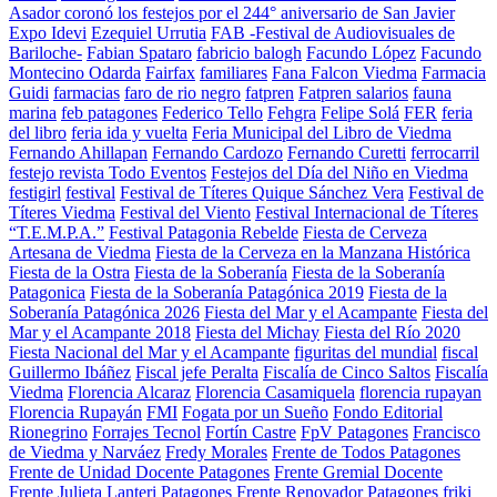
Asador coronó los festejos por el 244° aniversario de San Javier
Expo Idevi
Ezequiel Urrutia
FAB -Festival de Audiovisuales de
Bariloche-
Fabian Spataro
fabricio balogh
Facundo López
Facundo
Montecino Odarda
Fairfax
familiares
Fana Falcon Viedma
Farmacia
Guidi
farmacias
faro de rio negro
fatpren
Fatpren salarios
fauna
marina
feb patagones
Federico Tello
Fehgra
Felipe Solá
FER
feria
del libro
feria ida y vuelta
Feria Municipal del Libro de Viedma
Fernando Ahillapan
Fernando Cardozo
Fernando Curetti
ferrocarril
festejo revista Todo Eventos
Festejos del Día del Niño en Viedma
festigirl
festival
Festival de Títeres Quique Sánchez Vera
Festival de
Títeres Viedma
Festival del Viento
Festival Internacional de Títeres
“T.E.M.P.A.”
Festival Patagonia Rebelde
Fiesta de Cerveza
Artesana de Viedma
Fiesta de la Cerveza en la Manzana Histórica
Fiesta de la Ostra
Fiesta de la Soberanía
Fiesta de la Soberanía
Patagonica
Fiesta de la Soberanía Patagónica 2019
Fiesta de la
Soberanía Patagónica 2026
Fiesta del Mar y el Acampante
Fiesta del
Mar y el Acampante 2018
Fiesta del Michay
Fiesta del Río 2020
Fiesta Nacional del Mar y el Acampante
figuritas del mundial
fiscal
Guillermo Ibáñez
Fiscal jefe Peralta
Fiscalía de Cinco Saltos
Fiscalía
Viedma
Florencia Alcaraz
Florencia Casamiquela
florencia rupayan
Florencia Rupayán
FMI
Fogata por un Sueño
Fondo Editorial
Rionegrino
Forrajes Tecnol
Fortín Castre
FpV Patagones
Francisco
de Viedma y Narváez
Fredy Morales
Frente de Todos Patagones
Frente de Unidad Docente Patagones
Frente Gremial Docente
Frente Julieta Lanteri Patagones
Frente Renovador Patagones
friki