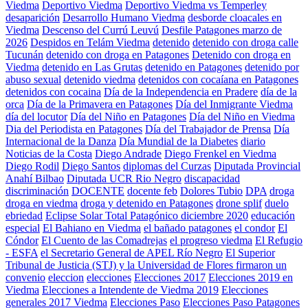
Viedma
Deportivo Viedma
Deportivo Viedma vs Temperley
desaparición
Desarrollo Humano Viedma
desborde cloacales en
Viedma
Descenso del Currú Leuvú
Desfile Patagones marzo de
2026
Despidos en Telám Viedma
detenido
detenido con droga calle
Tucunán
detenido con droga en Patagones
Detenido con droga en
Viedma
detenido en Las Grutas
detenido en Patagones
detenido por
abuso sexual
detenido viedma
detenidos con cocaíana en Patagones
detenidos con cocaina
Día de la Independencia en Pradere
día de la
orca
Día de la Primavera en Patagones
Día del Inmigrante Viedma
día del locutor
Día del Niño en Patagones
Día del Niño en Viedma
Dia del Periodista en Patagones
Día del Trabajador de Prensa
Día
Internacional de la Danza
Día Mundial de la Diabetes
diario
Noticias de la Costa
Diego Andrade
Diego Frenkel en Viedma
Diego Rodil
Diego Santos
diplomas del Curzas
Diputada Provincial
Anahí Bilbao
Diputada UCR Rio Negro
discapacidad
discriminación
DOCENTE
docente feb
Dolores Tubio
DPA
droga
droga en viedma
droga y detenido en Patagones
drone splif
duelo
ebriedad
Eclipse Solar Total Patagónico diciembre 2020
educación
especial
El Bahiano en Viedma
el bañado patagones
el condor
El
Cóndor
El Cuento de las Comadrejas
el progreso viedma
El Refugio
- ESFA
el Secretario General de APEL Río Negro
El Superior
Tribunal de Justicia (STJ) y la Universidad de Flores firmaron un
convenio
eleccion
elecciones
Elecciones 2017
Elecciones 2019 en
Viedma
Elecciones a Intendente de Viedma 2019
Elecciones
generales 2017 Viedma
Elecciones Paso
Elecciones Paso Patagones