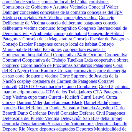
comisión de sociales
comisión local de hábitat
comisiones
Comisiones de Gobierno y Asuntos Vecinales
Concejal Walter
Dalinger
concejales
concejales de la comarca
concejales del FpV
Viedma
concejales FpV Viedma
concejales viedma
Concejo
Deliberante de Viedma
concejo deliberante patagones
concejo
deliberante viedma
concurso fotográfico
Congreso Internacional de
Derecho Civil y Ambiental
consejo de habitat
Consejo de Hábitat
Patagones
Consejo de la Magistratura
Consejo Escolar de Patagones
Consejo Escolar Patagones
consejo local de habitat
Consejo
Municipal de Hábitat Patagones
cooperadora escuela 11
Cooperadora hospital Zatti
Cooperativa 24 de Octubre
Cooperativa
Contranvi
Cooperativa de Trabajo Tutelkan Ltda
cooperativa obrera
coopreco
Coordinación de Programas Sanitarios Patagones
Coral
del Río Negro
Coro Ramirez Urtazun
coronavirus
corte de energía
en sao
corte de puente viedma
Corte Suprema de Justicia de la
Nación
cosplay
costanera de Carmen de Patagones
Cotranvi
cotravili
COVID19 vacunación
Cráneo Combativo
Creed 2
criminal
mambo
criptomonedas
CTA de los Trabajadores
CTA Patagones
Ctep Viedma
cupo trans
Curetti - Kiciloff
Currú Leuvú
Curza
Curzas
Damian Miler
daniel antenao Black
Daniel Badié
daniel
paredes
Daniel Relmuan
Daniel Salvador
Daniela Agostino
Dario
Berardi
Dario Cardenas
David González
Defensa Civil Patagones
Defensoria del Pueblo Viedma
Delegación San Blas
delia ruppel
denuncia
Departamento Sustracción Automotores
deporte adaptado
Deporte Río Negro
deportes adaptados
Deportes Municipalidad de