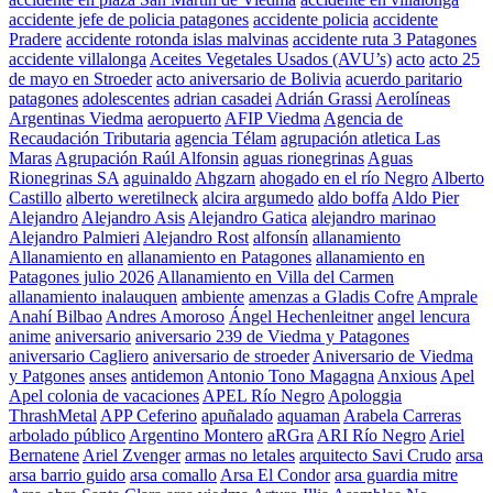
accidente jefe de policia patagones
accidente policia
accidente
Pradere
accidente rotonda islas malvinas
accidente ruta 3 Patagones
accidente villalonga
Aceites Vegetales Usados (AVU’s)
acto
acto 25
de mayo en Stroeder
acto aniversario de Bolivia
acuerdo paritario
patagones
adolescentes
adrian casadei
Adrián Grassi
Aerolíneas
Argentinas Viedma
aeropuerto
AFIP Viedma
Agencia de
Recaudación Tributaria
agencia Télam
agrupación atletica Las
Maras
Agrupación Raúl Alfonsin
aguas rionegrinas
Aguas
Rionegrinas SA
aguinaldo
Ahgzarn
ahogado en el río Negro
Alberto
Castillo
alberto weretilneck
alcira argumedo
aldo boffa
Aldo Pier
Alejandro
Alejandro Asis
Alejandro Gatica
alejandro marinao
Alejandro Palmieri
Alejandro Rost
alfonsín
allanamiento
Allanamiento en
allanamiento en Patagones
allanamiento en
Patagones julio 2026
Allanamiento en Villa del Carmen
allanamiento inalauquen
ambiente
amenzas a Gladis Cofre
Amprale
Anahí Bilbao
Andres Amoroso
Ángel Hechenleitner
angel lencura
anime
aniversario
aniversario 239 de Viedma y Patagones
aniversario Cagliero
aniversario de stroeder
Aniversario de Viedma
y Patgones
anses
antidemon
Antonio Tono Magagna
Anxious
Apel
Apel colonia de vacaciones
APEL Río Negro
Apologgia
ThrashMetal
APP Ceferino
apuñalado
aquaman
Arabela Carreras
arbolado público
Argentino Montero
aRGra
ARI Río Negro
Ariel
Bernatene
Ariel Zvenger
armas no letales
arquitecto Savi Crudo
arsa
arsa barrio guido
arsa comallo
Arsa El Condor
arsa guardia mitre