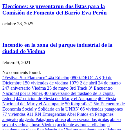
Elecciones: se presentaron dos listas para la
Comisión de Fomento del Barrio Eva Perón
octubre 28, 2025
Incendio en la zona del parque industrial de la
ciudad de Viedma
febrero 9, 2021
No comments found.
"Festival Sur Flamenco" 4ta Edición
0800-DROGAS
10 de
Diciembre
150 viviendas de viedma
1979
2 de abril
24 de marzo
247 aniversario Viedma
25 de mayo
3rd Track
3° Encuentro
Nacional por la Niñez
40 aniversario del traslado de la capital
federal
44º edición de Fiesta del Mar y el Acapamte
46° Fiesta
Nacional del Mar y el Acampante
50 fotografías”
5to Encuentro de
Economía Social y Solidaria en la UNRN
66 viviendas patagones
77 viviendas
911 RN Emergencias
Abel Pintos en Patagones
abigeato
abigeato Patagones
abuso
abuso sexual las grutas
abuso
sexual viedma
abuso Viedma
accidente avioneta villalonga
accidente en plaza San Martin de Viedma
accidente en villalonga