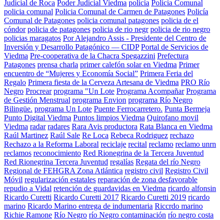
Judicial de Roca
Poder Judicial Viedma
policía
Policía Comunal
policia comunal
Policia Comunal de Carmen de Patagones
Policía
Comunal de Patagones
policia comunal patagones
policia de el
cóndor
policia de patagones
policia de rio negr
policia de rio negro
policias maragatos
Por Alejandro Assis - Presidente del Centro de
Inversión y Desarrollo Patagónico — CIDP
Portal de Servicios de
Viedma
Pre-cooperativa de la Chacra Spegazzini
Prefectura
Patagones
prensa charla
primer calefón solar en Viedma
Primer
encuentro de “Mujeres y Economía Social”
Primera Feria del
Regalo
Primera fiesta de la Cerveza Artesana de Viedma
PRO Río
Negro
Procrear
programa "Un Lote
Programa Acompañar
Programa
de Gestión Menstrual
programa Envion
programa Río Negro
Bilingüe.
programa Un Lote
Puente Ferrocarretero.
Punta Bermeja
Punto Digital Viedma
Puntos limpios Viedma
Quirofano movil
Viedma
radar
radares
Rara Avis productora
Rata Blanca en Viedma
Raúl Martinez
Raúl Sale
Re Loca
Rebeca Rodriguez
rechazo
Rechazo a la Reforma Laboral
reciclaje
recital
reclamo
reclamo unrn
reclamos
reconocimiento
Red Rionegrina de la Tercera Juventud
Red Rionegrina Tercera Juventud
regalías
Regata del río Negro
Regional de FEHGRA Zona Atlántica
registro civil
Registro Civil
Móvil
regularización estatales
reparación de zona desfavorable
repudio a Vidal
retención de guardavidas en Viedma
ricardo alfonsin
Ricardo Curetti
Ricardo Curetti 2017
Ricardo Curetti 2019
ricardo
marino
Ricardo Marino entrega de indumentaria
Riccrdo marino
Richie Ramone
Río Negro
río Negro contaminación
río negro costa