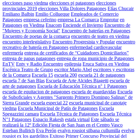
elecciones paso viedma
elecciones pj patagones
elecciones
provinciales 2019
elecciones Villa Dolores Patagones
Elías Chucair
Emiliano Balbin
Emilio Collueque
Empleados de Comercio
Patagones
empresa ceferino
empresa La Comarca
Emprotur
en
Patagones
en Viedma
Enacom
Enciende el Invierno
Encuentro de
"Mujeres y Economía Social"
Encuentro de baterías en Patagones
Encuentro de poetas de la comarca
encuentro de teatro en viedma
encuentro interlegislativo
Encuentro Progresista y Popular
encuentro
recreativo de batería en Patagones
enfermedad cardiovascular
enfermería
entrega de certificados de “Cuidadores Domiciliarios”
entrega de papas patagones
entrega de ropa municipio de Patagones
EnTV
Entv y Radio Encuentro
epilepsia
Eruca Sativa en Viedma
Escénica Teatro de Grupo
escritor Mario Abel
escritores y escritoras
de la Comarca
Escuela 15
escuela 200
escuela 21 de patagones
escuela 7 de San Blas
Escuela de Arte Alcides Biagetti
escuela de
arte de patagones
Escuela de Educación Técnica n° 1 Patagones
escuela de equitacion de patagones
escuela de guardavidas
Escuela
de Suboficiales y Agentes "Sargento Primero Domingo Salinas" de
Sierra Grande
escuela especial 22
escuela municipal de canotaje
viedma
Escuela Municipal de Patín de Patagones
Escuela
Spegazzini camara
Escuela Técnica de Patagones
Escuela Técnica
N°1 Patagones
Espacio Rakesh
estafa virtual
Este sábado se
realizará la 12º Edición Fiesta de San Juan en el Centro Vasco
Esteban Bullrich
Eva Perón
evalyn rousiot silbana cullumilla
evelyn
rousiot
ex los gardelitos
Exitoso Primer Concurso Provincial del