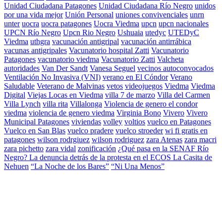
Unidad Ciudadana Patagones
Unidad Ciudadana Río Negro
unidos
por una vida mejor
Unión Personal
uniones convivenciales
unrn
unter
uocra
uocra patagones
Uocra Viedma
upcn
upcn nacionales
UPCN Río Negro
Upcn Rio Negro
Ushuaia
utedyc
UTEDyC
Viedma
uthgra
vacunación antigripal
vacunación antirrábica
vacunas antigripales
Vacunatorio hospital Zatti
Vacunatorio
Patagones
vacunatorio viedma
Vacunatorio Zatti
Valcheta
autoridades
Van Der Sandt
Vanesa Seguel
vecinos autoconvocados
Ventilación No Invasiva (VNI)
verano en El Cóndor
Verano
Saludable
Veterano de Malvinas
vetos
videojuegos
Viedma
Viedma
Digital
Viejas Locas en Viedma
villa 7 de marzo
Villa del Carmen
Villa Lynch
villa rita
Villalonga
Violencia de genero el condor
viedma
violencia de genero viedma
Virginia Bono
Vivero
Vivero
Municipal Patagones
viviendas
volley
voltios
vuelco en Patagones
Vuelco en San Blas
vuelco pradere
vuelco stroeder
wi fi gratis en
patagones
wilson rodrgiuez
wilson rodriguez
zara Atenas
zara macri
zara pichetto
zara vidal
zonificación
¿Qué pasa en la SENAF Río
Negro? La denuncia detrás de la protesta en el ECOS La Casita de
Nehuen
“La Noche de los Bares”
“Ni Una Menos”