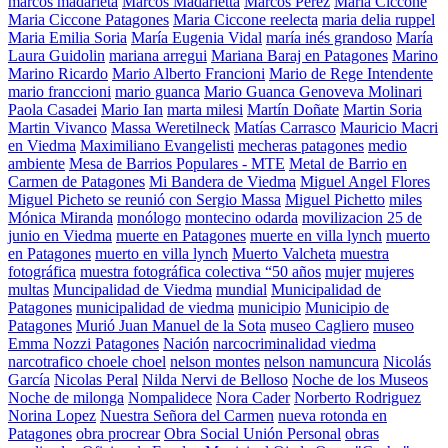
marcos madarieta
Marcos Madarietta
Marcos Perez
María Ciccone
Maria Ciccone Patagones
Maria Ciccone reelecta
maria delia ruppel
Maria Emilia Soria
María Eugenia Vidal
maría inés grandoso
María
Laura Guidolin
mariana arregui
Mariana Baraj en Patagones
Marino
Marino Ricardo
Mario Alberto Francioni
Mario de Rege Intendente
mario franccioni
mario guanca
Mario Guanca Genoveva Molinari
Paola Casadei
Mario Ian
marta milesi
Martín Doñate
Martin Soria
Martin Vivanco
Massa Weretilneck
Matías Carrasco
Mauricio Macri
en Viedma
Maximiliano Evangelisti
mecheras patagones
medio
ambiente
Mesa de Barrios Populares - MTE
Metal de Barrio en
Carmen de Patagones
Mi Bandera de Viedma
Miguel Angel Flores
Miguel Picheto se reunió con Sergio Massa
Miguel Pichetto
miles
Mónica Miranda
monólogo
montecino odarda
movilizacion 25 de
junio en Viedma
muerte en Patagones
muerte en villa lynch
muerto
en Patagones
muerto en villa lynch
Muerto Valcheta
muestra
fotográfica
muestra fotográfica colectiva “50 años
mujer
mujeres
multas
Muncipalidad de Viedma
mundial
Municipalidad de
Patagones
municipalidad de viedma
municipio
Municipio de
Patagones
Murió Juan Manuel de la Sota
museo Cagliero
museo
Emma Nozzi Patagones
Nación
narcocriminalidad viedma
narcotrafico choele choel
nelson montes
nelson namuncura
Nicolás
García
Nicolas Peral
Nilda Nervi de Belloso
Noche de los Museos
Noche de milonga
Nompalidece
Nora Cader
Norberto Rodriguez
Norina Lopez
Nuestra Señora del Carmen
nueva rotonda en
Patagones
obra procrear
Obra Social Unión Personal
obras