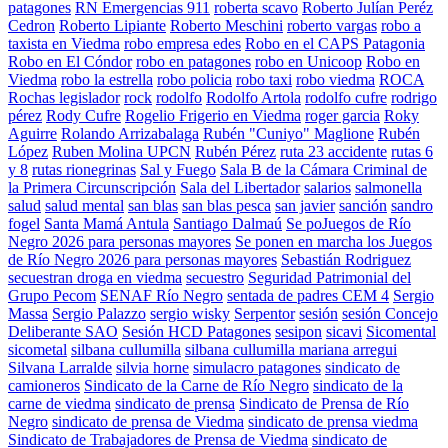
patagones
RN Emergencias 911
roberta scavo
Roberto Julían Peréz
Cedron
Roberto Lipiante
Roberto Meschini
roberto vargas
robo a
taxista en Viedma
robo empresa edes
Robo en el CAPS Patagonia
Robo en El Cóndor
robo en patagones
robo en Unicoop
Robo en
Viedma
robo la estrella
robo policia
robo taxi
robo viedma
ROCA
Rochas legislador
rock
rodolfo
Rodolfo Artola
rodolfo cufre
rodrigo
pérez
Rody Cufre
Rogelio Frigerio en Viedma
roger garcia
Roky
Aguirre
Rolando Arrizabalaga
Rubén "Cuniyo" Maglione
Rubén
López
Ruben Molina UPCN
Rubén Pérez
ruta 23 accidente
rutas 6
y 8
rutas rionegrinas
Sal y Fuego
Sala B de la Cámara Criminal de
la Primera Circunscripción
Sala del Libertador
salarios
salmonella
salud
salud mental
san blas
san blas pesca
san javier
sanción
sandro
fogel
Santa Mamá Antula
Santiago Dalmaú
Se poJuegos de Río
Negro 2026 para personas mayores
Se ponen en marcha los Juegos
de Río Negro 2026 para personas mayores
Sebastián Rodriguez
secuestran droga en viedma
secuestro
Seguridad Patrimonial del
Grupo Pecom
SENAF Río Negro
sentada de padres CEM 4
Sergio
Massa
Sergio Palazzo
sergio wisky
Serpentor
sesión
sesión Concejo
Deliberante SAO
Sesión HCD Patagones
sesipon
sicavi
Sicomental
sicometal
silbana cullumilla
silbana cullumilla mariana arregui
Silvana Larralde
silvia horne
simulacro patagones
sindicato de
camioneros
Sindicato de la Carne de Río Negro
sindicato de la
carne de viedma
sindicato de prensa
Sindicato de Prensa de Río
Negro
sindicato de prensa de Viedma
sindicato de prensa viedma
Sindicato de Trabajadores de Prensa de Viedma
sindicato de