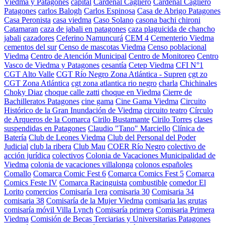
Viedma y Patagones
capital
Cardenal Cagliero
Cardenal Cagliero
Patagones
carlos Balogh
Carlos Espinosa
Casa de Abrigo Patagones
Casa Peronista
casa viedma
Caso Solano
casona bachi chironi
Catamaran
caza de jabali en patagones
caza plaguicida de chancho
jabali
cazadores
Ceferino Namuncurá
CEM 4
Cementerio Viedma
cementos del sur
Censo de mascotas Viedma
Censo poblacional
Viedma
Centro de Atención Municipal
Centro de Monitoreo
Centro
Vasco de Viedma y Patagones
cesantía
Cetep Viedma
CFI N°1
CGT Alto Valle
CGT Río Negro Zona Atlántica - Supren
cgt zo
CGT Zona Atlántica
cgt zona atlantica rio negro
charla
Chichinales
Choky Diaz
choque calle zatti
choque en Viedma
Cierre de
Bachilleratos Patagones
cine gama
Cine Gama Viedma
Circuito
Histórico de la Gran Inundación de Viedma
circuito teatro
Círculo
de Arqueros de la Comarca
Cirilo Bustamante
Cirilo Torres
clases
suspendidas en Patagones
Claudio "Tano" Marciello
Clínica de
Batería
Club de Leones Viedma
Club del Personal del Poder
Judicial
club la ribera
Club Mau
COER Río Negro
colectivo de
acción jurídica
colectivos
Colonia de Vacaciones Municipalidad de
Viedma
colonia de vacaciones villalonga
colonos españoles
Comallo
Comarca Comic Fest 6
Comarca Comics Fest 5
Comarca
Comics Feste IV
Comarca Racinguista
combustible
comedor El
Lorito
comercios
Comisaría 1era
comisaria 30
Comisaria 34
comisaria 38
Comisaría de la Mujer Viedma
comisaria las grutas
comisaría móvil Villa Lynch
Comisaría primera
Comisaria Primera
Viedma
Comisión de Becas Terciarias y Universitarias Patagones