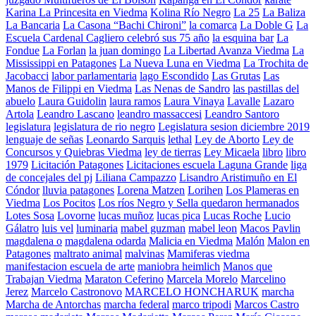
Karina La Princesita en Viedma
Kolina Río Negro
La 25
La Baliza
La Bancaria
La Casona “Bachi Chironi”
la comarca
La Doble G
La
Escuela Cardenal Cagliero celebró sus 75 año
la esquina bar
La
Fondue
La Forlan
la juan domingo
La Libertad Avanza Viedma
La
Mississippi en Patagones
La Nueva Luna en Viedma
La Trochita de
Jacobacci
labor parlamentaria
lago Escondido
Las Grutas
Las
Manos de Filippi en Viedma
Las Nenas de Sandro
las pastillas del
abuelo
Laura Guidolin
laura ramos
Laura Vinaya
Lavalle
Lazaro
Artola
Leandro Lascano
leandro massaccesi
Leandro Santoro
legislatura
legislatura de rio negro
Legislatura sesion diciembre 2019
lenguaje de señas
Leonardo Sarquis
lethal
Ley de Aborto
Ley de
Concursos y Quiebras Viedma
ley de tierras
Ley Micaela
libro
libro
1979
Licitación Patagones
Licitaciones escuela Laguna Grande
liga
de concejales del pj
Liliana Campazzo
Lisandro Aristimuño en El
Cóndor
lluvia patagones
Lorena Matzen
Lorihen
Los Plameras en
Viedma
Los Pocitos
Los ríos Negro y Sella quedaron hermanados
Lotes Sosa
Lovorne
lucas muñoz
lucas pica
Lucas Roche
Lucio
Gálatro
luis vel
luminaria
mabel guzman
mabel leon
Macos Pavlin
magdalena o
magdalena odarda
Malicia en Viedma
Malón
Malon en
Patagones
maltrato animal
malvinas
Mamiferas viedma
manifestacion escuela de arte
maniobra heimlich
Manos que
Trabajan Viedma
Maraton Ceferino
Marcela Morelo
Marcelino
Jerez
Marcelo Castronovo
MARCELO HONCHARUK
marcha
Marcha de Antorchas
marcha federal
marco tripodi
Marcos Castro