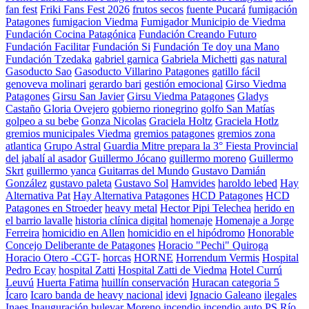
fan fest
Friki Fans Fest 2026
frutos secos
fuente Pucará
fumigación
Patagones
fumigacion Viedma
Fumigador Municipio de Viedma
Fundación Cocina Patagónica
Fundación Creando Futuro
Fundación Facilitar
Fundación Si
Fundación Te doy una Mano
Fundación Tzedaka
gabriel garnica
Gabriela Michetti
gas natural
Gasoducto Sao
Gasoducto Villarino Patagones
gatillo fácil
genoveva molinari
gerardo bari
gestión emocional
Girso Viedma
Patagones
Girsu San Javier
Girsu Viedma Patagones
Gladys
Castaño
Gloria Ovejero
gobierno rionegrino
golfo San Matías
golpeo a su bebe
Gonza Nicolas
Graciela Holtz
Graciela Hotlz
gremios municipales Viedma
gremios patagones
gremios zona
atlantica
Grupo Astral
Guardia Mitre prepara la 3° Fiesta Provincial
del jabalí al asador
Guillermo Jócano
guillermo moreno
Guillermo
Skrt
guillermo yanca
Guitarras del Mundo
Gustavo Damián
González
gustavo paleta
Gustavo Sol
Hamvides
haroldo lebed
Hay
Alternativa Pat
Hay Alternativa Patagones
HCD Patagones
HCD
Patagones en Stroeder
heavy metal
Hector Pipi Telechea
herido en
el barrio lavalle
historia clínica digital
homenaje
Homenaje a Jorge
Ferreira
homicidio en Allen
homicidio en el hipódromo
Honorable
Concejo Deliberante de Patagones
Horacio "Pechi" Quiroga
Horacio Otero -CGT-
horcas
HORNE
Horrendum Vermis
Hospital
Pedro Ecay
hospital Zatti
Hospital Zatti de Viedma
Hotel Currú
Leuvú
Huerta Fatima
huillín conservación
Huracan categoria 5
Ícaro
Icaro banda de heavy nacional
idevi
Ignacio Galeano
ilegales
Inaes
Inauguración bulevar Moreno
incendio
incendio auto PS Río