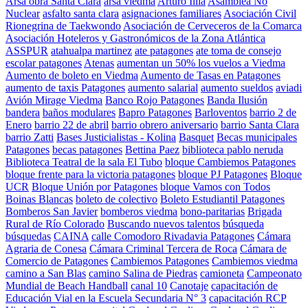
Arsa obra Santa Clara
arsa viedma
Arturo Illia
Asamblea No
Nuclear
asfalto santa clara
asignaciones familiares
Asociación Civil
Rionegrina de Taekwondo
Asociación de Cerveceros de la Comarca
Asociación Hoteleros y Gastronómicos de la Zona Atlántica
ASSPUR
atahualpa martinez
ate patagones
ate toma de consejo
escolar patagones
Atenas
aumentan un 50% los vuelos a Viedma
Aumento de boleto en Viedma
Aumento de Tasas en Patagones
aumento de taxis Patagones
aumento salarial
aumento sueldos
aviadi
Avión Mirage Viedma
Banco Rojo Patagones
Banda Ilusión
bandera
baños modulares
Bapro Patagones
Barloventos
barrio 2 de
Enero
barrio 22 de abril
barrio obrero aniversario
barrio Santa Clara
barrio Zatti
Bases Justicialistas - Kolina
Basquet
Becas municipales
Patagones
becas patagones
Bettina Paez
biblioteca pablo neruda
Biblioteca Teatral de la sala El Tubo
bloque Cambiemos Patagones
bloque frente para la victoria patagones
bloque PJ Patagones
Bloque
UCR
Bloque Unión por Patagones
bloque Vamos con Todos
Boinas Blancas
boleto de colectivo
Boleto Estudiantil Patagones
Bomberos San Javier
bomberos viedma
bono-paritarias
Brigada
Rural de Río Colorado
Buscando nuevos talentos
búsqueda
búsquedas
CAINA
calle Comodoro Rivadavia Patagones
Cámara
Agraria de Conesa
Cámara Criminal Tercera de Roca
Cámara de
Comercio de Patagones
Cambiemos Patagones
Cambiemos viedma
camino a San Blas
camino Salina de Piedras
camioneta
Campeonato
Mundial de Beach Handball
canal 10
Canotaje
capacitación de
Educación Vial en la Escuela Secundaria N° 3
capacitación RCP