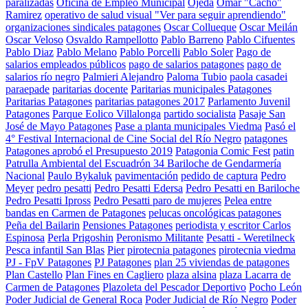
paralizadas
Oficina de Empleo Municipal
Ojeda
Omar "Cacho"
Ramirez
operativo de salud visual "Ver para seguir aprendiendo"
organizaciones sindicales patagones
Oscar Collueque
Oscar Meilán
Oscar Veloso
Osvaldo Rampellotto
Pablo Barreno
Pablo Cifuentes
Pablo Diaz
Pablo Melano
Pablo Porcelli
Pablo Soler
Pago de
salarios empleados públicos
pago de salarios patagones
pago de
salarios río negro
Palmieri Alejandro
Paloma Tubio
paola casadei
paraepade
paritarias docente
Paritarias municipales Patagones
Paritarias Patagones
paritarias patagones 2017
Parlamento Juvenil
Patagones
Parque Eolico Villalonga
partido socialista
Pasaje San
José de Mayo Patagones
Pase a planta municipales Viedma
Pasó el
4° Festival Internacional de Cine Social del Río Negro
patagones
Patagones aprobó el Presupuesto 2019
Patagonia Comic Fest
patin
Patrulla Ambiental del Escuadrón 34 Bariloche de Gendarmería
Nacional
Paulo Bykaluk
pavimentación
pedido de captura
Pedro
Meyer
pedro pesatti
Pedro Pesatti Edersa
Pedro Pesatti en Bariloche
Pedro Pesatti Ipross
Pedro Pesatti paro de mujeres
Pelea entre
bandas en Carmen de Patagones
pelucas oncológicas patagones
Peña del Bailarin
Pensiones Patagones
periodista y escritor Carlos
Espinosa
Perla Prigoshin
Peronismo Militante
Pesatti - Weretilneck
Pesca infantil San Blas
Pier
pirotecnia patagones
pirotecnia viedma
PJ - FpV Patagones
PJ Patagones
plan 25 viviendas de patagones
Plan Castello
Plan Fines en Cagliero
plaza alsina
plaza Lacarra de
Carmen de Patagones
Plazoleta del Pescador Deportivo
Pocho León
Poder Judicial de General Roca
Poder Judicial de Río Negro
Poder