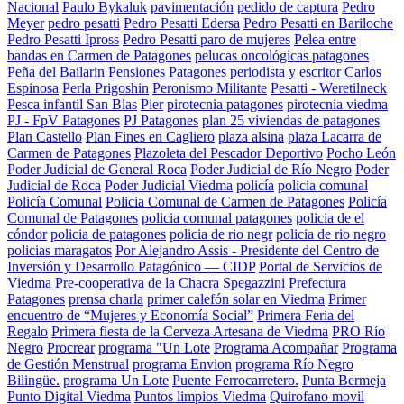
Nacional
Paulo Bykaluk
pavimentación
pedido de captura
Pedro
Meyer
pedro pesatti
Pedro Pesatti Edersa
Pedro Pesatti en Bariloche
Pedro Pesatti Ipross
Pedro Pesatti paro de mujeres
Pelea entre
bandas en Carmen de Patagones
pelucas oncológicas patagones
Peña del Bailarin
Pensiones Patagones
periodista y escritor Carlos
Espinosa
Perla Prigoshin
Peronismo Militante
Pesatti - Weretilneck
Pesca infantil San Blas
Pier
pirotecnia patagones
pirotecnia viedma
PJ - FpV Patagones
PJ Patagones
plan 25 viviendas de patagones
Plan Castello
Plan Fines en Cagliero
plaza alsina
plaza Lacarra de
Carmen de Patagones
Plazoleta del Pescador Deportivo
Pocho León
Poder Judicial de General Roca
Poder Judicial de Río Negro
Poder
Judicial de Roca
Poder Judicial Viedma
policía
policia comunal
Policía Comunal
Policia Comunal de Carmen de Patagones
Policía
Comunal de Patagones
policia comunal patagones
policia de el
cóndor
policia de patagones
policia de rio negr
policia de rio negro
policias maragatos
Por Alejandro Assis - Presidente del Centro de
Inversión y Desarrollo Patagónico — CIDP
Portal de Servicios de
Viedma
Pre-cooperativa de la Chacra Spegazzini
Prefectura
Patagones
prensa charla
primer calefón solar en Viedma
Primer
encuentro de “Mujeres y Economía Social”
Primera Feria del
Regalo
Primera fiesta de la Cerveza Artesana de Viedma
PRO Río
Negro
Procrear
programa "Un Lote
Programa Acompañar
Programa
de Gestión Menstrual
programa Envion
programa Río Negro
Bilingüe.
programa Un Lote
Puente Ferrocarretero.
Punta Bermeja
Punto Digital Viedma
Puntos limpios Viedma
Quirofano movil