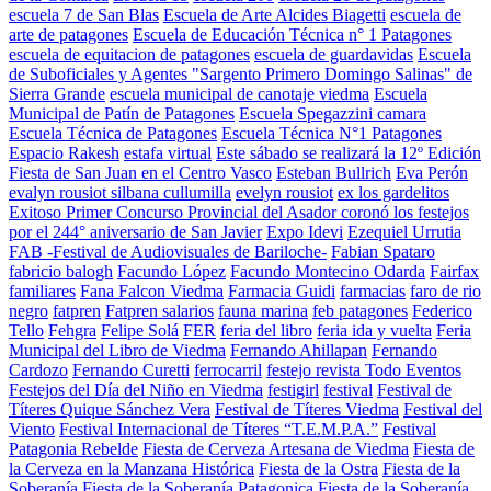
escuela 7 de San Blas
Escuela de Arte Alcides Biagetti
escuela de
arte de patagones
Escuela de Educación Técnica n° 1 Patagones
escuela de equitacion de patagones
escuela de guardavidas
Escuela
de Suboficiales y Agentes "Sargento Primero Domingo Salinas" de
Sierra Grande
escuela municipal de canotaje viedma
Escuela
Municipal de Patín de Patagones
Escuela Spegazzini camara
Escuela Técnica de Patagones
Escuela Técnica N°1 Patagones
Espacio Rakesh
estafa virtual
Este sábado se realizará la 12º Edición
Fiesta de San Juan en el Centro Vasco
Esteban Bullrich
Eva Perón
evalyn rousiot silbana cullumilla
evelyn rousiot
ex los gardelitos
Exitoso Primer Concurso Provincial del Asador coronó los festejos
por el 244° aniversario de San Javier
Expo Idevi
Ezequiel Urrutia
FAB -Festival de Audiovisuales de Bariloche-
Fabian Spataro
fabricio balogh
Facundo López
Facundo Montecino Odarda
Fairfax
familiares
Fana Falcon Viedma
Farmacia Guidi
farmacias
faro de rio
negro
fatpren
Fatpren salarios
fauna marina
feb patagones
Federico
Tello
Fehgra
Felipe Solá
FER
feria del libro
feria ida y vuelta
Feria
Municipal del Libro de Viedma
Fernando Ahillapan
Fernando
Cardozo
Fernando Curetti
ferrocarril
festejo revista Todo Eventos
Festejos del Día del Niño en Viedma
festigirl
festival
Festival de
Títeres Quique Sánchez Vera
Festival de Títeres Viedma
Festival del
Viento
Festival Internacional de Títeres “T.E.M.P.A.”
Festival
Patagonia Rebelde
Fiesta de Cerveza Artesana de Viedma
Fiesta de
la Cerveza en la Manzana Histórica
Fiesta de la Ostra
Fiesta de la
Soberanía
Fiesta de la Soberanía Patagonica
Fiesta de la Soberanía