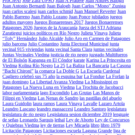
ProCreAr
José Zara UPSO
Juan A Pradere
Juan Andres Balogh
Juan Antonio Bernardi
Juan Balogh
Juan Carlos "Mono" Zuniga
juan carlos scalesi
juan carlos schmid
Juan Manuel Reverter
Juan
Pablo Barreno
Juan Pablo Lozano
Juan Ponce
jubilados
juegos
adultos mayores
Juegos Bonaerenses 2017
Juegos Bonaerenses
Patagones 2026
Juegos de la Araucanía
Jueza del STJ Adriana
Zaratiegui
juicios políticos en Río Negro
Julieta Vinaya
Julieta
“Toly” Hernández
Julio Alcalde
Julio Aro en Carmen de Patagones
julio barcena
Julio Costantino
Junta Electoral Municipal
junta
vecinal 915 viviendas
junta vecinal Santa Clara
juntas vecinales
Juntas Vecinales Viedma
justicia de rio negro
juzgado Multifueros
de El Bolsón
Kapanga en El Cóndor
karate
Karina La Princesita en
Viedma
Kolina Río Negro
La 25
La Baliza
La Bancaria
La Casona
“Bachi Chironi”
la comarca
La Doble G
La Escuela Cardenal
Cagliero celebró sus 75 año
la esquina bar
La Fondue
La Forlan
la
juan domingo
La Libertad Avanza Viedma
La Mississippi en
Patagones
La Nueva Luna en Viedma
La Trochita de Jacobacci
labor parlamentaria
lago Escondido
Las Grutas
Las Manos de
Filippi en Viedma
Las Nenas de Sandro
las pastillas del abuelo
Laura Guidolin
laura ramos
Laura Vinaya
Lavalle
Lazaro Artola
Leandro Lascano
leandro massaccesi
Leandro Santoro
legislatura
legislatura de rio negro
Legislatura sesion diciembre 2019
lenguaje
de señas
Leonardo Sarquis
lethal
Ley de Aborto
Ley de Concursos
y Quiebras Viedma
ley de tierras
Ley Micaela
libro
libro 1979
Licitación Patagones
Licitaciones escuela Laguna Grande
liga de