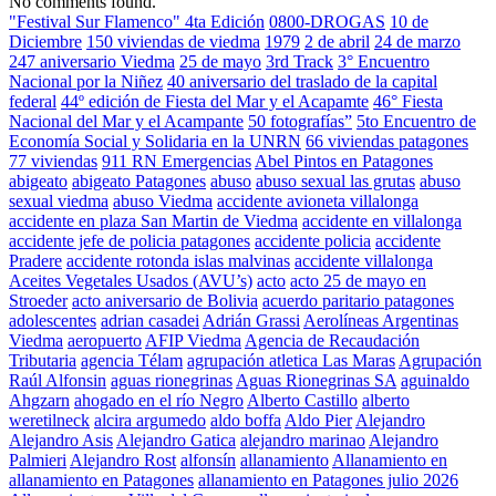
No comments found.
"Festival Sur Flamenco" 4ta Edición
0800-DROGAS
10 de
Diciembre
150 viviendas de viedma
1979
2 de abril
24 de marzo
247 aniversario Viedma
25 de mayo
3rd Track
3° Encuentro
Nacional por la Niñez
40 aniversario del traslado de la capital
federal
44º edición de Fiesta del Mar y el Acapamte
46° Fiesta
Nacional del Mar y el Acampante
50 fotografías”
5to Encuentro de
Economía Social y Solidaria en la UNRN
66 viviendas patagones
77 viviendas
911 RN Emergencias
Abel Pintos en Patagones
abigeato
abigeato Patagones
abuso
abuso sexual las grutas
abuso
sexual viedma
abuso Viedma
accidente avioneta villalonga
accidente en plaza San Martin de Viedma
accidente en villalonga
accidente jefe de policia patagones
accidente policia
accidente
Pradere
accidente rotonda islas malvinas
accidente villalonga
Aceites Vegetales Usados (AVU’s)
acto
acto 25 de mayo en
Stroeder
acto aniversario de Bolivia
acuerdo paritario patagones
adolescentes
adrian casadei
Adrián Grassi
Aerolíneas Argentinas
Viedma
aeropuerto
AFIP Viedma
Agencia de Recaudación
Tributaria
agencia Télam
agrupación atletica Las Maras
Agrupación
Raúl Alfonsin
aguas rionegrinas
Aguas Rionegrinas SA
aguinaldo
Ahgzarn
ahogado en el río Negro
Alberto Castillo
alberto
weretilneck
alcira argumedo
aldo boffa
Aldo Pier
Alejandro
Alejandro Asis
Alejandro Gatica
alejandro marinao
Alejandro
Palmieri
Alejandro Rost
alfonsín
allanamiento
Allanamiento en
allanamiento en Patagones
allanamiento en Patagones julio 2026