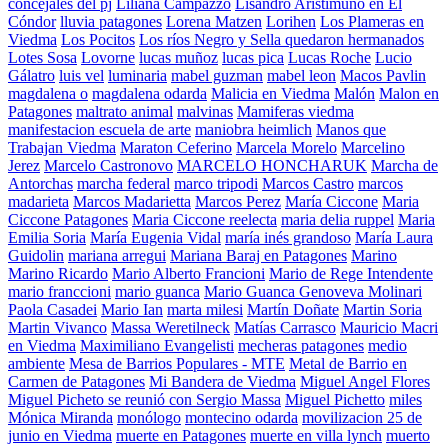
concejales del pj
Liliana Campazzo
Lisandro Aristimuño en El
Cóndor
lluvia patagones
Lorena Matzen
Lorihen
Los Plameras en
Viedma
Los Pocitos
Los ríos Negro y Sella quedaron hermanados
Lotes Sosa
Lovorne
lucas muñoz
lucas pica
Lucas Roche
Lucio
Gálatro
luis vel
luminaria
mabel guzman
mabel leon
Macos Pavlin
magdalena o
magdalena odarda
Malicia en Viedma
Malón
Malon en
Patagones
maltrato animal
malvinas
Mamiferas viedma
manifestacion escuela de arte
maniobra heimlich
Manos que
Trabajan Viedma
Maraton Ceferino
Marcela Morelo
Marcelino
Jerez
Marcelo Castronovo
MARCELO HONCHARUK
Marcha de
Antorchas
marcha federal
marco tripodi
Marcos Castro
marcos
madarieta
Marcos Madarietta
Marcos Perez
María Ciccone
Maria
Ciccone Patagones
Maria Ciccone reelecta
maria delia ruppel
Maria
Emilia Soria
María Eugenia Vidal
maría inés grandoso
María Laura
Guidolin
mariana arregui
Mariana Baraj en Patagones
Marino
Marino Ricardo
Mario Alberto Francioni
Mario de Rege Intendente
mario franccioni
mario guanca
Mario Guanca Genoveva Molinari
Paola Casadei
Mario Ian
marta milesi
Martín Doñate
Martin Soria
Martin Vivanco
Massa Weretilneck
Matías Carrasco
Mauricio Macri
en Viedma
Maximiliano Evangelisti
mecheras patagones
medio
ambiente
Mesa de Barrios Populares - MTE
Metal de Barrio en
Carmen de Patagones
Mi Bandera de Viedma
Miguel Angel Flores
Miguel Picheto se reunió con Sergio Massa
Miguel Pichetto
miles
Mónica Miranda
monólogo
montecino odarda
movilizacion 25 de
junio en Viedma
muerte en Patagones
muerte en villa lynch
muerto