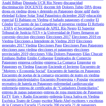
Anahí Bilbao
Diputada UCR Rio Negro
discapacidad
discriminación
DOCENTE
docente feb
Dolores Tubio
DPA
droga
droga en viedma
droga y detenido en Patagones
drone splif
duelo
ebriedad
Eclipse Solar Total Patagónico diciembre 2020
educación
especial
El Bahiano en Viedma
el bañado patagones
el condor
El
Cóndor
El Cuento de las Comadrejas
el progreso viedma
El Refugio
- ESFA
el Secretario General de APEL Río Negro
El Superior
Tribunal de Justicia (STJ) y la Universidad de Flores firmaron un
convenio
eleccion
elecciones
Elecciones 2017
Elecciones 2019 en
Viedma
Elecciones a Intendente de Viedma 2019
Elecciones
generales 2017 Viedma
Elecciones Paso
Elecciones Paso Patagones
elecciones paso viedma
elecciones pj patagones
elecciones
provinciales 2019
elecciones Villa Dolores Patagones
Elías Chucair
Emiliano Balbin
Emilio Collueque
Empleados de Comercio
Patagones
empresa ceferino
empresa La Comarca
Emprotur
en
Patagones
en Viedma
Enacom
Enciende el Invierno
Encuentro de
"Mujeres y Economía Social"
Encuentro de baterías en Patagones
Encuentro de poetas de la comarca
encuentro de teatro en viedma
encuentro interlegislativo
Encuentro Progresista y Popular
encuentro
recreativo de batería en Patagones
enfermedad cardiovascular
enfermería
entrega de certificados de “Cuidadores Domiciliarios”
entrega de papas patagones
entrega de ropa municipio de Patagones
EnTV
Entv y Radio Encuentro
epilepsia
Eruca Sativa en Viedma
Escénica Teatro de Grupo
escritor Mario Abel
escritores y escritoras
de la Comarca
Escuela 15
escuela 200
escuela 21 de patagones