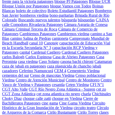
frente para la victoria patagones
bloque PJ Patagones
Bloque UCR
Bloque Unión por Patagones
bloque Vamos con Todos
Boinas
Blancas
boleto de colectivo
Boleto Estudiantil Patagones
Bomberos
San Javier
bomberos viedma
bono-paritarias
Brigada Rural de Río
Colorado
Buscando nuevos talentos
búsqueda
búsquedas
CAINA
calle Comodoro Rivadavia Patagones
Cámara Agraria de Conesa
Cámara Criminal Tercera de Roca
Cámara de Comercio de
Patagones
Cambiemos Patagones
Cambiemos viedma
camino a San
Blas
camino Salina de Piedras
camioneta
Campeonato Mundial de
Beach Handball
canal 10
Canotaje
capacitación de Educación Vial
en la Escuela Secundaria N° 3
capacitación RCP Viedma y
Patagones
capital
Cardenal Cagliero
Cardenal Cagliero Patagones
carlos Balogh
Carlos Espinosa
Casa de Abrigo Patagones
Casa
Peronista
casa viedma
Caso Solano
casona bachi chironi
Catamaran
caza de jabali en patagones
caza plaguicida de chancho jabali
cazadores
Ceferino Namuncurá
CEM 4
Cementerio Viedma
cementos del sur
Censo de mascotas Viedma
Censo poblacional
Viedma
Centro de Atención Municipal
Centro de Monitoreo
Centro
Vasco de Viedma y Patagones
cesantía
Cetep Viedma
CFI N°1
CGT Alto Valle
CGT Río Negro Zona Atlántica - Supren
cgt zo
CGT Zona Atlántica
cgt zona atlantica rio negro
charla
Chichinales
Choky Diaz
choque calle zatti
choque en Viedma
Cierre de
Bachilleratos Patagones
cine gama
Cine Gama Viedma
Circuito
Histórico de la Gran Inundación de Viedma
circuito teatro
Círculo
de Arqueros de la Comarca
Cirilo Bustamante
Cirilo Torres
clases