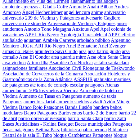
Allanamiento en Villa del Carmen
allanamiento inalauquen
ambiente
amenzas a Gladis Cofre
Amprale
Anahí Bilbao
Andres
Amoroso
Ángel Hechenleitner
angel lencura
anime
aniversario
aniversario 239 de Viedma y Patagones
aniversario Cagliero
aniversario de stroeder
Aniversario de Viedma y Patgones
anses
antidemon
Antonio Tono Magagna
Anxious
Apel
Apel colonia de
vacaciones
APEL Río Negro
Apologgia ThrashMetal
APP Ceferino
apuñalado
aquaman
Arabela Carreras
arbolado público
Argentino
Montero
aRGra
ARI Río Negro
Ariel Bernatene
Ariel Zvenger
armas no letales
arquitecto Savi Crudo
arsa
arsa barrio guido
arsa
comallo
Arsa El Condor
arsa guardia mitre
Arsa obra Santa Clara
arsa viedma
Arturo Illia
Asamblea No Nuclear
asfalto santa clara
asignaciones familiares
Asociación Civil Rionegrina de Taekwondo
Asociación de Cerveceros de la Comarca
Asociación Hoteleros y
Gastronómicos de la Zona Atlántica
ASSPUR
atahualpa martinez
ate patagones
ate toma de consejo escolar patagones
Atenas
aumentan un 50% los vuelos a Viedma
Aumento de boleto en
Viedma
Aumento de Tasas en Patagones
aumento de taxis
Patagones
aumento salarial
aumento sueldos
aviadi
Avión Mirage
Viedma
Banco Rojo Patagones
Banda Ilusión
bandera
baños
modulares
Bapro Patagones
Barloventos
barrio 2 de Enero
barrio 22
de abril
barrio obrero aniversario
barrio Santa Clara
barrio Zatti
Bases Justicialistas - Kolina
Basquet
Becas municipales Patagones
becas patagones
Bettina Paez
biblioteca pablo neruda
Biblioteca
Teatral de la sala El Tubo
bloque Cambiemos Patagones
bloque