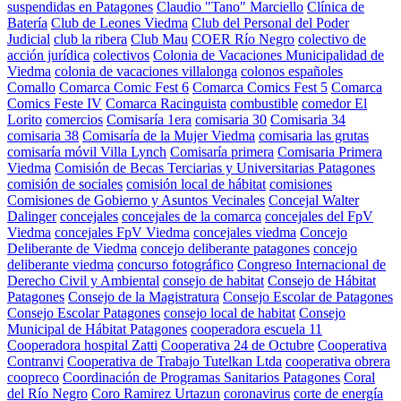
suspendidas en Patagones
Claudio "Tano" Marciello
Clínica de
Batería
Club de Leones Viedma
Club del Personal del Poder
Judicial
club la ribera
Club Mau
COER Río Negro
colectivo de
acción jurídica
colectivos
Colonia de Vacaciones Municipalidad de
Viedma
colonia de vacaciones villalonga
colonos españoles
Comallo
Comarca Comic Fest 6
Comarca Comics Fest 5
Comarca
Comics Feste IV
Comarca Racinguista
combustible
comedor El
Lorito
comercios
Comisaría 1era
comisaria 30
Comisaria 34
comisaria 38
Comisaría de la Mujer Viedma
comisaria las grutas
comisaría móvil Villa Lynch
Comisaría primera
Comisaria Primera
Viedma
Comisión de Becas Terciarias y Universitarias Patagones
comisión de sociales
comisión local de hábitat
comisiones
Comisiones de Gobierno y Asuntos Vecinales
Concejal Walter
Dalinger
concejales
concejales de la comarca
concejales del FpV
Viedma
concejales FpV Viedma
concejales viedma
Concejo
Deliberante de Viedma
concejo deliberante patagones
concejo
deliberante viedma
concurso fotográfico
Congreso Internacional de
Derecho Civil y Ambiental
consejo de habitat
Consejo de Hábitat
Patagones
Consejo de la Magistratura
Consejo Escolar de Patagones
Consejo Escolar Patagones
consejo local de habitat
Consejo
Municipal de Hábitat Patagones
cooperadora escuela 11
Cooperadora hospital Zatti
Cooperativa 24 de Octubre
Cooperativa
Contranvi
Cooperativa de Trabajo Tutelkan Ltda
cooperativa obrera
coopreco
Coordinación de Programas Sanitarios Patagones
Coral
del Río Negro
Coro Ramirez Urtazun
coronavirus
corte de energía