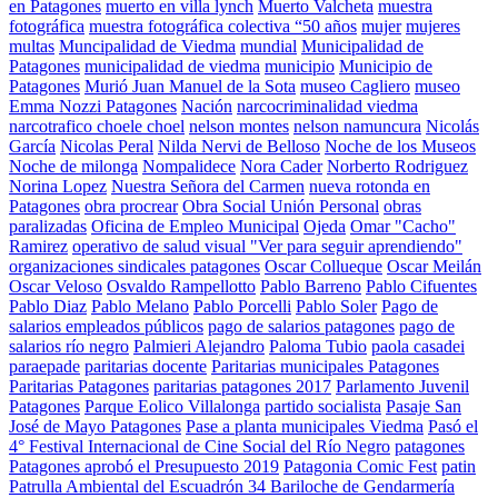
en Patagones
muerto en villa lynch
Muerto Valcheta
muestra
fotográfica
muestra fotográfica colectiva “50 años
mujer
mujeres
multas
Muncipalidad de Viedma
mundial
Municipalidad de
Patagones
municipalidad de viedma
municipio
Municipio de
Patagones
Murió Juan Manuel de la Sota
museo Cagliero
museo
Emma Nozzi Patagones
Nación
narcocriminalidad viedma
narcotrafico choele choel
nelson montes
nelson namuncura
Nicolás
García
Nicolas Peral
Nilda Nervi de Belloso
Noche de los Museos
Noche de milonga
Nompalidece
Nora Cader
Norberto Rodriguez
Norina Lopez
Nuestra Señora del Carmen
nueva rotonda en
Patagones
obra procrear
Obra Social Unión Personal
obras
paralizadas
Oficina de Empleo Municipal
Ojeda
Omar "Cacho"
Ramirez
operativo de salud visual "Ver para seguir aprendiendo"
organizaciones sindicales patagones
Oscar Collueque
Oscar Meilán
Oscar Veloso
Osvaldo Rampellotto
Pablo Barreno
Pablo Cifuentes
Pablo Diaz
Pablo Melano
Pablo Porcelli
Pablo Soler
Pago de
salarios empleados públicos
pago de salarios patagones
pago de
salarios río negro
Palmieri Alejandro
Paloma Tubio
paola casadei
paraepade
paritarias docente
Paritarias municipales Patagones
Paritarias Patagones
paritarias patagones 2017
Parlamento Juvenil
Patagones
Parque Eolico Villalonga
partido socialista
Pasaje San
José de Mayo Patagones
Pase a planta municipales Viedma
Pasó el
4° Festival Internacional de Cine Social del Río Negro
patagones
Patagones aprobó el Presupuesto 2019
Patagonia Comic Fest
patin
Patrulla Ambiental del Escuadrón 34 Bariloche de Gendarmería