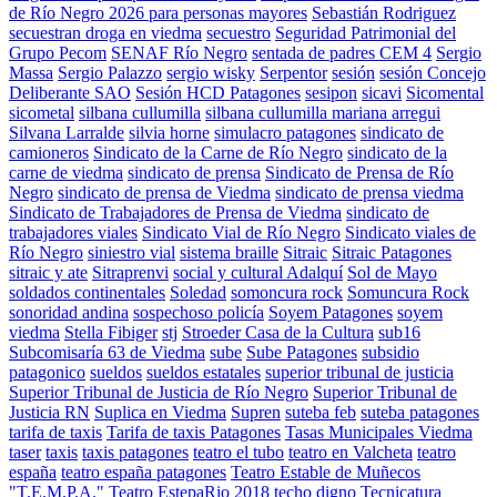
de Río Negro 2026 para personas mayores
Sebastián Rodriguez
secuestran droga en viedma
secuestro
Seguridad Patrimonial del
Grupo Pecom
SENAF Río Negro
sentada de padres CEM 4
Sergio
Massa
Sergio Palazzo
sergio wisky
Serpentor
sesión
sesión Concejo
Deliberante SAO
Sesión HCD Patagones
sesipon
sicavi
Sicomental
sicometal
silbana cullumilla
silbana cullumilla mariana arregui
Silvana Larralde
silvia horne
simulacro patagones
sindicato de
camioneros
Sindicato de la Carne de Río Negro
sindicato de la
carne de viedma
sindicato de prensa
Sindicato de Prensa de Río
Negro
sindicato de prensa de Viedma
sindicato de prensa viedma
Sindicato de Trabajadores de Prensa de Viedma
sindicato de
trabajadores viales
Sindicato Vial de Río Negro
Sindicato viales de
Río Negro
siniestro vial
sistema braille
Sitraic
Sitraic Patagones
sitraic y ate
Sitraprenvi
social y cultural Adalquí
Sol de Mayo
soldados continentales
Soledad
somoncura rock
Somuncura Rock
sonoridad andina
sospechoso policía
Soyem Patagones
soyem
viedma
Stella Fibiger
stj
Stroeder Casa de la Cultura
sub16
Subcomisaría 63 de Viedma
sube
Sube Patagones
subsidio
patagonico
sueldos
sueldos estatales
superior tribunal de justicia
Superior Tribunal de Justicia de Río Negro
Superior Tribunal de
Justicia RN
Suplica en Viedma
Supren
suteba feb
suteba patagones
tarifa de taxis
Tarifa de taxis Patagones
Tasas Municipales Viedma
taser
taxis
taxis patagones
teatro el tubo
teatro en Valcheta
teatro
españa
teatro españa patagones
Teatro Estable de Muñecos
"T.E.M.P.A."
Teatro EstepaRio 2018
techo digno
Tecnicatura