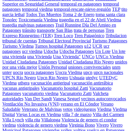
Superior en Seguridad General
temporal en patagones
temporal
patagones
temporal viedma
temporal-rescate-nieve-reguión
TEP
tito
garcia lethal
Todos Tus Muertos
Toma 2 de Enero
toma santa clara
Tonolec
Toxicomanía Viedma
tragedia en el 22 de Abril Viedma
tragedia malvinas patagones
Trail Running Día Del Amigo en
Patagones
tránsito
transporte San Blas
trata de personas
Tren
Expreso Rionegrino (TER)
Tren Loco
Tren Patagónico
Tribulacion
tribunal de cuentas
Tribunal Electoral Provincial
Turismo Patagones
Turismo VIedma
Turnos hospital Patagones
u12
UCR
ucr
patagones
ucr viedma
Udocba
Udocba Patagones
Un Lote
Un lote
una vivienda
una Vivienda
Una Vivienda"
UNCo
UNCo Viedma
Unidad Ciudadana Patagones
Unidad Ciudadana Río Negro
unidos
por una vida mejor
Unión Personal
uniones convivenciales
unrn
unter
uocra
uocra patagones
Uocra Viedma
upcn
upcn nacionales
UPCN Río Negro
Upcn Rio Negro
Ushuaia
utedyc
UTEDyC
Viedma
uthgra
vacunación antigripal
vacunación antirrábica
vacunas antigripales
Vacunatorio hospital Zatti
Vacunatorio
Patagones
vacunatorio viedma
Vacunatorio Zatti
Valcheta
autoridades
Van Der Sandt
Vanesa Seguel
vecinos autoconvocados
Ventilación No Invasiva (VNI)
verano en El Cóndor
Verano
Saludable
Veterano de Malvinas
vetos
videojuegos
Viedma
Viedma
Digital
Viejas Locas en Viedma
villa 7 de marzo
Villa del Carmen
Villa Lynch
villa rita
Villalonga
Violencia de genero el condor
viedma
violencia de genero viedma
Virginia Bono
Vivero
Vivero
Municipal Patagones
viviendas
volley
voltios
vuelco en Patagones