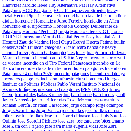
Hamvides
haroldo lebed
Hay Alternativa Pat
Hay Alternativa
Patagones
HCD Patagones
HCD Patagones en Stroeder
heavy
metal
Hector Pipi Telechea
herido en el barrio lavalle
historia clínica
digital
homenaje
Homenaje a Jorge Ferreira
homicidio en Allen
homicidio en el hipódromo
Honorable Concejo Deliberante de
Patagones
Horacio "Pechi" Quiroga
Horacio Otero -CGT-
horcas
HORNE
Horrendum Vermis
Hospital Pedro Ecay
hospital Zatti
Hospital Zatti de Viedma
Hotel Currú Leuvú
Huerta Fatima
huillín
conservación
Huracan categoria 5
Ícaro
Icaro banda de heavy
nacional
idevi
Ignacio Galeano
ilegales
Inaes
Inauguración bulevar
Moreno
incendio
incendio auto PS Río Negro
incendio barrio zatti
de viedma
incendio en el Tiro Federal Patagones
incendio en La
Baliza
Incendio en la calle mitre
incendio en patagones
Incendio en
Patagones 24 de julio 2026
incendio patagones
incendio villalonga
incendios patagones
inclusión
infraestructura
Ingeniero Huergo
Instituto de Políticas Públicas Pablo Verani
Instituto Nacional de
Asuntos Indígenas
intersindical patagones
IPPV
IPROSS
Irineo
Calvo
Irrompibles
Isaías Kremer
Iud
Ivan Ponce
Ivan Preuss
jabali
Javier Acevedo
javier iud
Jeremías Loza Moreno
jesus martinez
Jonatan García
Jonathan Caracciolo
jorge ocampo
jorge ocampos
Jorge Oscar Lima
Jorge Vallaza
jose foulkes
jose foulkes damian
miler
Jose luis foulkes
José Luis Garcia Pinasco
Jose Luis Zara
Jose
Quintin
Jose Scorolli Pichuco
jose zara
jose zara acto bicentenario
Jose Zara con Frigerio
jose zara maria eugenia vidal
Jose Zara