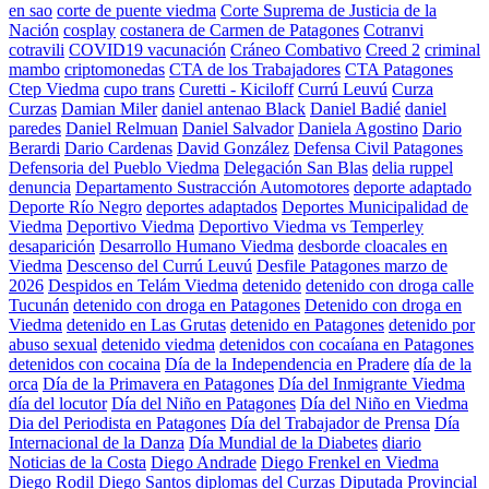
en sao
corte de puente viedma
Corte Suprema de Justicia de la
Nación
cosplay
costanera de Carmen de Patagones
Cotranvi
cotravili
COVID19 vacunación
Cráneo Combativo
Creed 2
criminal
mambo
criptomonedas
CTA de los Trabajadores
CTA Patagones
Ctep Viedma
cupo trans
Curetti - Kiciloff
Currú Leuvú
Curza
Curzas
Damian Miler
daniel antenao Black
Daniel Badié
daniel
paredes
Daniel Relmuan
Daniel Salvador
Daniela Agostino
Dario
Berardi
Dario Cardenas
David González
Defensa Civil Patagones
Defensoria del Pueblo Viedma
Delegación San Blas
delia ruppel
denuncia
Departamento Sustracción Automotores
deporte adaptado
Deporte Río Negro
deportes adaptados
Deportes Municipalidad de
Viedma
Deportivo Viedma
Deportivo Viedma vs Temperley
desaparición
Desarrollo Humano Viedma
desborde cloacales en
Viedma
Descenso del Currú Leuvú
Desfile Patagones marzo de
2026
Despidos en Telám Viedma
detenido
detenido con droga calle
Tucunán
detenido con droga en Patagones
Detenido con droga en
Viedma
detenido en Las Grutas
detenido en Patagones
detenido por
abuso sexual
detenido viedma
detenidos con cocaíana en Patagones
detenidos con cocaina
Día de la Independencia en Pradere
día de la
orca
Día de la Primavera en Patagones
Día del Inmigrante Viedma
día del locutor
Día del Niño en Patagones
Día del Niño en Viedma
Dia del Periodista en Patagones
Día del Trabajador de Prensa
Día
Internacional de la Danza
Día Mundial de la Diabetes
diario
Noticias de la Costa
Diego Andrade
Diego Frenkel en Viedma
Diego Rodil
Diego Santos
diplomas del Curzas
Diputada Provincial