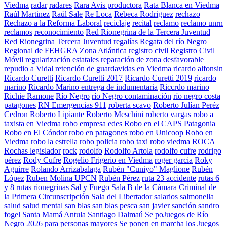
Viedma
radar
radares
Rara Avis productora
Rata Blanca en Viedma
Raúl Martinez
Raúl Sale
Re Loca
Rebeca Rodriguez
rechazo
Rechazo a la Reforma Laboral
reciclaje
recital
reclamo
reclamo unrn
reclamos
reconocimiento
Red Rionegrina de la Tercera Juventud
Red Rionegrina Tercera Juventud
regalías
Regata del río Negro
Regional de FEHGRA Zona Atlántica
registro civil
Registro Civil
Móvil
regularización estatales
reparación de zona desfavorable
repudio a Vidal
retención de guardavidas en Viedma
ricardo alfonsin
Ricardo Curetti
Ricardo Curetti 2017
Ricardo Curetti 2019
ricardo
marino
Ricardo Marino entrega de indumentaria
Riccrdo marino
Richie Ramone
Río Negro
río Negro contaminación
río negro costa
patagones
RN Emergencias 911
roberta scavo
Roberto Julían Peréz
Cedron
Roberto Lipiante
Roberto Meschini
roberto vargas
robo a
taxista en Viedma
robo empresa edes
Robo en el CAPS Patagonia
Robo en El Cóndor
robo en patagones
robo en Unicoop
Robo en
Viedma
robo la estrella
robo policia
robo taxi
robo viedma
ROCA
Rochas legislador
rock
rodolfo
Rodolfo Artola
rodolfo cufre
rodrigo
pérez
Rody Cufre
Rogelio Frigerio en Viedma
roger garcia
Roky
Aguirre
Rolando Arrizabalaga
Rubén "Cuniyo" Maglione
Rubén
López
Ruben Molina UPCN
Rubén Pérez
ruta 23 accidente
rutas 6
y 8
rutas rionegrinas
Sal y Fuego
Sala B de la Cámara Criminal de
la Primera Circunscripción
Sala del Libertador
salarios
salmonella
salud
salud mental
san blas
san blas pesca
san javier
sanción
sandro
fogel
Santa Mamá Antula
Santiago Dalmaú
Se poJuegos de Río
Negro 2026 para personas mayores
Se ponen en marcha los Juegos