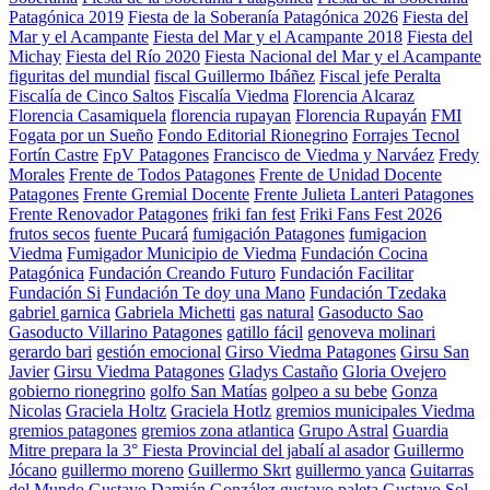
Patagónica 2019
Fiesta de la Soberanía Patagónica 2026
Fiesta del
Mar y el Acampante
Fiesta del Mar y el Acampante 2018
Fiesta del
Michay
Fiesta del Río 2020
Fiesta Nacional del Mar y el Acampante
figuritas del mundial
fiscal Guillermo Ibáñez
Fiscal jefe Peralta
Fiscalía de Cinco Saltos
Fiscalía Viedma
Florencia Alcaraz
Florencia Casamiquela
florencia rupayan
Florencia Rupayán
FMI
Fogata por un Sueño
Fondo Editorial Rionegrino
Forrajes Tecnol
Fortín Castre
FpV Patagones
Francisco de Viedma y Narváez
Fredy
Morales
Frente de Todos Patagones
Frente de Unidad Docente
Patagones
Frente Gremial Docente
Frente Julieta Lanteri Patagones
Frente Renovador Patagones
friki fan fest
Friki Fans Fest 2026
frutos secos
fuente Pucará
fumigación Patagones
fumigacion
Viedma
Fumigador Municipio de Viedma
Fundación Cocina
Patagónica
Fundación Creando Futuro
Fundación Facilitar
Fundación Si
Fundación Te doy una Mano
Fundación Tzedaka
gabriel garnica
Gabriela Michetti
gas natural
Gasoducto Sao
Gasoducto Villarino Patagones
gatillo fácil
genoveva molinari
gerardo bari
gestión emocional
Girso Viedma Patagones
Girsu San
Javier
Girsu Viedma Patagones
Gladys Castaño
Gloria Ovejero
gobierno rionegrino
golfo San Matías
golpeo a su bebe
Gonza
Nicolas
Graciela Holtz
Graciela Hotlz
gremios municipales Viedma
gremios patagones
gremios zona atlantica
Grupo Astral
Guardia
Mitre prepara la 3° Fiesta Provincial del jabalí al asador
Guillermo
Jócano
guillermo moreno
Guillermo Skrt
guillermo yanca
Guitarras
del Mundo
Gustavo Damián González
gustavo paleta
Gustavo Sol