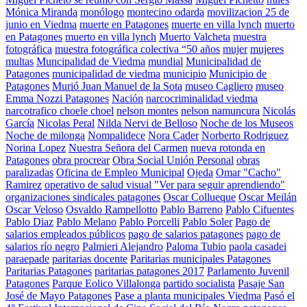
Mónica Miranda
monólogo
montecino odarda
movilizacion 25 de
junio en Viedma
muerte en Patagones
muerte en villa lynch
muerto
en Patagones
muerto en villa lynch
Muerto Valcheta
muestra
fotográfica
muestra fotográfica colectiva “50 años
mujer
mujeres
multas
Muncipalidad de Viedma
mundial
Municipalidad de
Patagones
municipalidad de viedma
municipio
Municipio de
Patagones
Murió Juan Manuel de la Sota
museo Cagliero
museo
Emma Nozzi Patagones
Nación
narcocriminalidad viedma
narcotrafico choele choel
nelson montes
nelson namuncura
Nicolás
García
Nicolas Peral
Nilda Nervi de Belloso
Noche de los Museos
Noche de milonga
Nompalidece
Nora Cader
Norberto Rodriguez
Norina Lopez
Nuestra Señora del Carmen
nueva rotonda en
Patagones
obra procrear
Obra Social Unión Personal
obras
paralizadas
Oficina de Empleo Municipal
Ojeda
Omar "Cacho"
Ramirez
operativo de salud visual "Ver para seguir aprendiendo"
organizaciones sindicales patagones
Oscar Collueque
Oscar Meilán
Oscar Veloso
Osvaldo Rampellotto
Pablo Barreno
Pablo Cifuentes
Pablo Diaz
Pablo Melano
Pablo Porcelli
Pablo Soler
Pago de
salarios empleados públicos
pago de salarios patagones
pago de
salarios río negro
Palmieri Alejandro
Paloma Tubio
paola casadei
paraepade
paritarias docente
Paritarias municipales Patagones
Paritarias Patagones
paritarias patagones 2017
Parlamento Juvenil
Patagones
Parque Eolico Villalonga
partido socialista
Pasaje San
José de Mayo Patagones
Pase a planta municipales Viedma
Pasó el