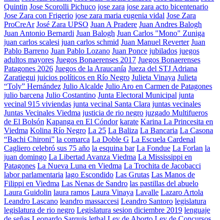
Quintin
Jose Scorolli Pichuco
jose zara
jose zara acto bicentenario
Jose Zara con Frigerio
jose zara maria eugenia vidal
Jose Zara
ProCreAr
José Zara UPSO
Juan A Pradere
Juan Andres Balogh
Juan Antonio Bernardi
Juan Balogh
Juan Carlos "Mono" Zuniga
juan carlos scalesi
juan carlos schmid
Juan Manuel Reverter
Juan
Pablo Barreno
Juan Pablo Lozano
Juan Ponce
jubilados
juegos
adultos mayores
Juegos Bonaerenses 2017
Juegos Bonaerenses
Patagones 2026
Juegos de la Araucanía
Jueza del STJ Adriana
Zaratiegui
juicios políticos en Río Negro
Julieta Vinaya
Julieta
“Toly” Hernández
Julio Alcalde
Julio Aro en Carmen de Patagones
julio barcena
Julio Costantino
Junta Electoral Municipal
junta
vecinal 915 viviendas
junta vecinal Santa Clara
juntas vecinales
Juntas Vecinales Viedma
justicia de rio negro
juzgado Multifueros
de El Bolsón
Kapanga en El Cóndor
karate
Karina La Princesita en
Viedma
Kolina Río Negro
La 25
La Baliza
La Bancaria
La Casona
“Bachi Chironi”
la comarca
La Doble G
La Escuela Cardenal
Cagliero celebró sus 75 año
la esquina bar
La Fondue
La Forlan
la
juan domingo
La Libertad Avanza Viedma
La Mississippi en
Patagones
La Nueva Luna en Viedma
La Trochita de Jacobacci
labor parlamentaria
lago Escondido
Las Grutas
Las Manos de
Filippi en Viedma
Las Nenas de Sandro
las pastillas del abuelo
Laura Guidolin
laura ramos
Laura Vinaya
Lavalle
Lazaro Artola
Leandro Lascano
leandro massaccesi
Leandro Santoro
legislatura
legislatura de rio negro
Legislatura sesion diciembre 2019
lenguaje
de señas
Leonardo Sarquis
lethal
Ley de Aborto
Ley de Concursos