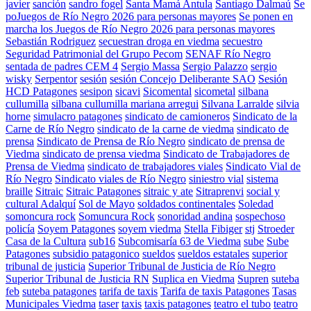
javier
sanción
sandro fogel
Santa Mamá Antula
Santiago Dalmaú
Se
poJuegos de Río Negro 2026 para personas mayores
Se ponen en
marcha los Juegos de Río Negro 2026 para personas mayores
Sebastián Rodriguez
secuestran droga en viedma
secuestro
Seguridad Patrimonial del Grupo Pecom
SENAF Río Negro
sentada de padres CEM 4
Sergio Massa
Sergio Palazzo
sergio
wisky
Serpentor
sesión
sesión Concejo Deliberante SAO
Sesión
HCD Patagones
sesipon
sicavi
Sicomental
sicometal
silbana
cullumilla
silbana cullumilla mariana arregui
Silvana Larralde
silvia
horne
simulacro patagones
sindicato de camioneros
Sindicato de la
Carne de Río Negro
sindicato de la carne de viedma
sindicato de
prensa
Sindicato de Prensa de Río Negro
sindicato de prensa de
Viedma
sindicato de prensa viedma
Sindicato de Trabajadores de
Prensa de Viedma
sindicato de trabajadores viales
Sindicato Vial de
Río Negro
Sindicato viales de Río Negro
siniestro vial
sistema
braille
Sitraic
Sitraic Patagones
sitraic y ate
Sitraprenvi
social y
cultural Adalquí
Sol de Mayo
soldados continentales
Soledad
somoncura rock
Somuncura Rock
sonoridad andina
sospechoso
policía
Soyem Patagones
soyem viedma
Stella Fibiger
stj
Stroeder
Casa de la Cultura
sub16
Subcomisaría 63 de Viedma
sube
Sube
Patagones
subsidio patagonico
sueldos
sueldos estatales
superior
tribunal de justicia
Superior Tribunal de Justicia de Río Negro
Superior Tribunal de Justicia RN
Suplica en Viedma
Supren
suteba
feb
suteba patagones
tarifa de taxis
Tarifa de taxis Patagones
Tasas
Municipales Viedma
taser
taxis
taxis patagones
teatro el tubo
teatro