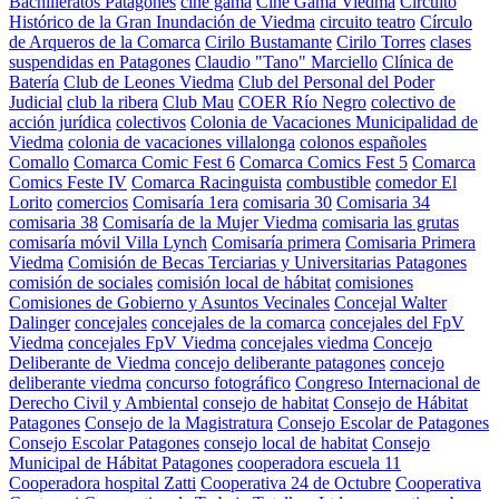
Bachilleratos Patagones
cine gama
Cine Gama Viedma
Circuito
Histórico de la Gran Inundación de Viedma
circuito teatro
Círculo
de Arqueros de la Comarca
Cirilo Bustamante
Cirilo Torres
clases
suspendidas en Patagones
Claudio "Tano" Marciello
Clínica de
Batería
Club de Leones Viedma
Club del Personal del Poder
Judicial
club la ribera
Club Mau
COER Río Negro
colectivo de
acción jurídica
colectivos
Colonia de Vacaciones Municipalidad de
Viedma
colonia de vacaciones villalonga
colonos españoles
Comallo
Comarca Comic Fest 6
Comarca Comics Fest 5
Comarca
Comics Feste IV
Comarca Racinguista
combustible
comedor El
Lorito
comercios
Comisaría 1era
comisaria 30
Comisaria 34
comisaria 38
Comisaría de la Mujer Viedma
comisaria las grutas
comisaría móvil Villa Lynch
Comisaría primera
Comisaria Primera
Viedma
Comisión de Becas Terciarias y Universitarias Patagones
comisión de sociales
comisión local de hábitat
comisiones
Comisiones de Gobierno y Asuntos Vecinales
Concejal Walter
Dalinger
concejales
concejales de la comarca
concejales del FpV
Viedma
concejales FpV Viedma
concejales viedma
Concejo
Deliberante de Viedma
concejo deliberante patagones
concejo
deliberante viedma
concurso fotográfico
Congreso Internacional de
Derecho Civil y Ambiental
consejo de habitat
Consejo de Hábitat
Patagones
Consejo de la Magistratura
Consejo Escolar de Patagones
Consejo Escolar Patagones
consejo local de habitat
Consejo
Municipal de Hábitat Patagones
cooperadora escuela 11
Cooperadora hospital Zatti
Cooperativa 24 de Octubre
Cooperativa