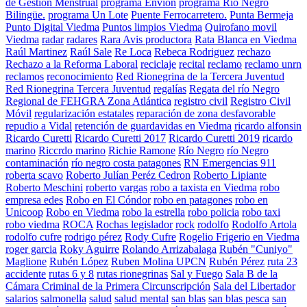
de Gestión Menstrual
programa Envion
programa Río Negro
Bilingüe.
programa Un Lote
Puente Ferrocarretero.
Punta Bermeja
Punto Digital Viedma
Puntos limpios Viedma
Quirofano movil
Viedma
radar
radares
Rara Avis productora
Rata Blanca en Viedma
Raúl Martinez
Raúl Sale
Re Loca
Rebeca Rodriguez
rechazo
Rechazo a la Reforma Laboral
reciclaje
recital
reclamo
reclamo unrn
reclamos
reconocimiento
Red Rionegrina de la Tercera Juventud
Red Rionegrina Tercera Juventud
regalías
Regata del río Negro
Regional de FEHGRA Zona Atlántica
registro civil
Registro Civil
Móvil
regularización estatales
reparación de zona desfavorable
repudio a Vidal
retención de guardavidas en Viedma
ricardo alfonsin
Ricardo Curetti
Ricardo Curetti 2017
Ricardo Curetti 2019
ricardo
marino
Riccrdo marino
Richie Ramone
Río Negro
río Negro
contaminación
río negro costa patagones
RN Emergencias 911
roberta scavo
Roberto Julían Peréz Cedron
Roberto Lipiante
Roberto Meschini
roberto vargas
robo a taxista en Viedma
robo
empresa edes
Robo en El Cóndor
robo en patagones
robo en
Unicoop
Robo en Viedma
robo la estrella
robo policia
robo taxi
robo viedma
ROCA
Rochas legislador
rock
rodolfo
Rodolfo Artola
rodolfo cufre
rodrigo pérez
Rody Cufre
Rogelio Frigerio en Viedma
roger garcia
Roky Aguirre
Rolando Arrizabalaga
Rubén "Cuniyo"
Maglione
Rubén López
Ruben Molina UPCN
Rubén Pérez
ruta 23
accidente
rutas 6 y 8
rutas rionegrinas
Sal y Fuego
Sala B de la
Cámara Criminal de la Primera Circunscripción
Sala del Libertador
salarios
salmonella
salud
salud mental
san blas
san blas pesca
san