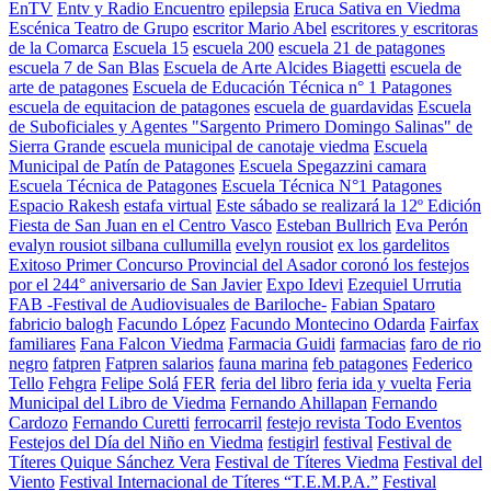
EnTV
Entv y Radio Encuentro
epilepsia
Eruca Sativa en Viedma
Escénica Teatro de Grupo
escritor Mario Abel
escritores y escritoras
de la Comarca
Escuela 15
escuela 200
escuela 21 de patagones
escuela 7 de San Blas
Escuela de Arte Alcides Biagetti
escuela de
arte de patagones
Escuela de Educación Técnica n° 1 Patagones
escuela de equitacion de patagones
escuela de guardavidas
Escuela
de Suboficiales y Agentes "Sargento Primero Domingo Salinas" de
Sierra Grande
escuela municipal de canotaje viedma
Escuela
Municipal de Patín de Patagones
Escuela Spegazzini camara
Escuela Técnica de Patagones
Escuela Técnica N°1 Patagones
Espacio Rakesh
estafa virtual
Este sábado se realizará la 12º Edición
Fiesta de San Juan en el Centro Vasco
Esteban Bullrich
Eva Perón
evalyn rousiot silbana cullumilla
evelyn rousiot
ex los gardelitos
Exitoso Primer Concurso Provincial del Asador coronó los festejos
por el 244° aniversario de San Javier
Expo Idevi
Ezequiel Urrutia
FAB -Festival de Audiovisuales de Bariloche-
Fabian Spataro
fabricio balogh
Facundo López
Facundo Montecino Odarda
Fairfax
familiares
Fana Falcon Viedma
Farmacia Guidi
farmacias
faro de rio
negro
fatpren
Fatpren salarios
fauna marina
feb patagones
Federico
Tello
Fehgra
Felipe Solá
FER
feria del libro
feria ida y vuelta
Feria
Municipal del Libro de Viedma
Fernando Ahillapan
Fernando
Cardozo
Fernando Curetti
ferrocarril
festejo revista Todo Eventos
Festejos del Día del Niño en Viedma
festigirl
festival
Festival de
Títeres Quique Sánchez Vera
Festival de Títeres Viedma
Festival del
Viento
Festival Internacional de Títeres “T.E.M.P.A.”
Festival