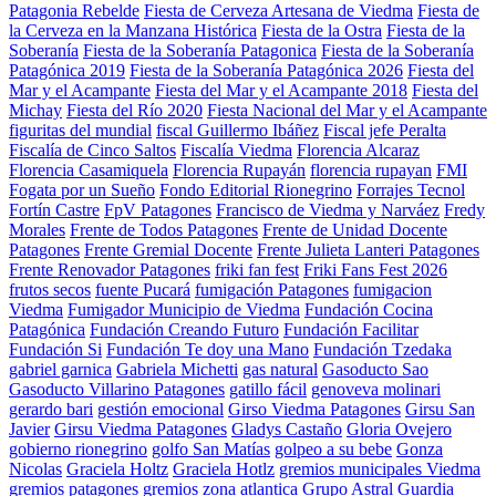
Patagonia Rebelde
Fiesta de Cerveza Artesana de Viedma
Fiesta de
la Cerveza en la Manzana Histórica
Fiesta de la Ostra
Fiesta de la
Soberanía
Fiesta de la Soberanía Patagonica
Fiesta de la Soberanía
Patagónica 2019
Fiesta de la Soberanía Patagónica 2026
Fiesta del
Mar y el Acampante
Fiesta del Mar y el Acampante 2018
Fiesta del
Michay
Fiesta del Río 2020
Fiesta Nacional del Mar y el Acampante
figuritas del mundial
fiscal Guillermo Ibáñez
Fiscal jefe Peralta
Fiscalía de Cinco Saltos
Fiscalía Viedma
Florencia Alcaraz
Florencia Casamiquela
Florencia Rupayán
florencia rupayan
FMI
Fogata por un Sueño
Fondo Editorial Rionegrino
Forrajes Tecnol
Fortín Castre
FpV Patagones
Francisco de Viedma y Narváez
Fredy
Morales
Frente de Todos Patagones
Frente de Unidad Docente
Patagones
Frente Gremial Docente
Frente Julieta Lanteri Patagones
Frente Renovador Patagones
friki fan fest
Friki Fans Fest 2026
frutos secos
fuente Pucará
fumigación Patagones
fumigacion
Viedma
Fumigador Municipio de Viedma
Fundación Cocina
Patagónica
Fundación Creando Futuro
Fundación Facilitar
Fundación Si
Fundación Te doy una Mano
Fundación Tzedaka
gabriel garnica
Gabriela Michetti
gas natural
Gasoducto Sao
Gasoducto Villarino Patagones
gatillo fácil
genoveva molinari
gerardo bari
gestión emocional
Girso Viedma Patagones
Girsu San
Javier
Girsu Viedma Patagones
Gladys Castaño
Gloria Ovejero
gobierno rionegrino
golfo San Matías
golpeo a su bebe
Gonza
Nicolas
Graciela Holtz
Graciela Hotlz
gremios municipales Viedma
gremios patagones
gremios zona atlantica
Grupo Astral
Guardia