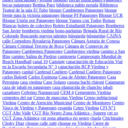
becas patagones
Bettina Paez
biblioteca pablo neruda
Biblioteca
Teatral de la sala El Tubo
bloque Cambiemos Patagones
bloque
frente para la victoria patagones
bloque PJ Patagones
Bloque UCR
Bloque Unión por Patagones
bloque Vamos con Todos
Boinas
Blancas
boleto de colectivo
Boleto Estudiantil Patagones
Bomberos
San Javier
bomberos viedma
bono-paritarias
Brigada Rural de Río
Colorado
Buscando nuevos talentos
búsqueda
búsquedas
CAINA
calle Comodoro Rivadavia Patagones
Cámara Agraria de Conesa
Cámara Criminal Tercera de Roca
Cámara de Comercio de
Patagones
Cambiemos Patagones
Cambiemos viedma
camino a San
Blas
camino Salina de Piedras
camioneta
Campeonato Mundial de
Beach Handball
canal 10
Canotaje
capacitación de Educación Vial
en la Escuela Secundaria N° 3
capacitación RCP Viedma y
Patagones
capital
Cardenal Cagliero
Cardenal Cagliero Patagones
carlos Balogh
Carlos Espinosa
Casa de Abrigo Patagones
Casa
Peronista
casa viedma
Caso Solano
casona bachi chironi
Catamaran
caza de jabali en patagones
caza plaguicida de chancho jabali
cazadores
Ceferino Namuncurá
CEM 4
Cementerio Viedma
cementos del sur
Censo de mascotas Viedma
Censo poblacional
Viedma
Centro de Atención Municipal
Centro de Monitoreo
Centro
Vasco de Viedma y Patagones
cesantía
Cetep Viedma
CFI N°1
CGT Alto Valle
CGT Río Negro Zona Atlántica - Supren
cgt zo
CGT Zona Atlántica
cgt zona atlantica rio negro
charla
Chichinales
Choky Diaz
choque calle zatti
choque en Viedma
Cierre de