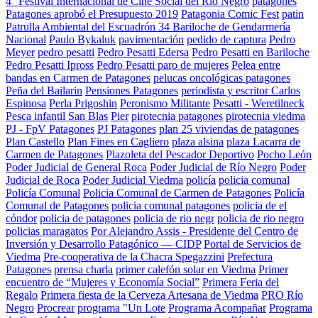
4° Festival Internacional de Cine Social del Río Negro
patagones
Patagones aprobó el Presupuesto 2019
Patagonia Comic Fest
patin
Patrulla Ambiental del Escuadrón 34 Bariloche de Gendarmería
Nacional
Paulo Bykaluk
pavimentación
pedido de captura
Pedro
Meyer
pedro pesatti
Pedro Pesatti Edersa
Pedro Pesatti en Bariloche
Pedro Pesatti Ipross
Pedro Pesatti paro de mujeres
Pelea entre
bandas en Carmen de Patagones
pelucas oncológicas patagones
Peña del Bailarin
Pensiones Patagones
periodista y escritor Carlos
Espinosa
Perla Prigoshin
Peronismo Militante
Pesatti - Weretilneck
Pesca infantil San Blas
Pier
pirotecnia patagones
pirotecnia viedma
PJ - FpV Patagones
PJ Patagones
plan 25 viviendas de patagones
Plan Castello
Plan Fines en Cagliero
plaza alsina
plaza Lacarra de
Carmen de Patagones
Plazoleta del Pescador Deportivo
Pocho León
Poder Judicial de General Roca
Poder Judicial de Río Negro
Poder
Judicial de Roca
Poder Judicial Viedma
policía
policia comunal
Policía Comunal
Policia Comunal de Carmen de Patagones
Policía
Comunal de Patagones
policia comunal patagones
policia de el
cóndor
policia de patagones
policia de rio negr
policia de rio negro
policias maragatos
Por Alejandro Assis - Presidente del Centro de
Inversión y Desarrollo Patagónico — CIDP
Portal de Servicios de
Viedma
Pre-cooperativa de la Chacra Spegazzini
Prefectura
Patagones
prensa charla
primer calefón solar en Viedma
Primer
encuentro de “Mujeres y Economía Social”
Primera Feria del
Regalo
Primera fiesta de la Cerveza Artesana de Viedma
PRO Río
Negro
Procrear
programa "Un Lote
Programa Acompañar
Programa