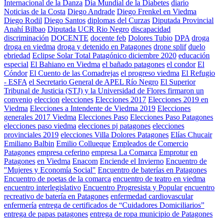
Internacional de la Danza
Día Mundial de la Diabetes
diario
Noticias de la Costa
Diego Andrade
Diego Frenkel en Viedma
Diego Rodil
Diego Santos
diplomas del Curzas
Diputada Provincial
Anahí Bilbao
Diputada UCR Rio Negro
discapacidad
discriminación
DOCENTE
docente feb
Dolores Tubio
DPA
droga
droga en viedma
droga y detenido en Patagones
drone splif
duelo
ebriedad
Eclipse Solar Total Patagónico diciembre 2020
educación
especial
El Bahiano en Viedma
el bañado patagones
el condor
El
Cóndor
El Cuento de las Comadrejas
el progreso viedma
El Refugio
- ESFA
el Secretario General de APEL Río Negro
El Superior
Tribunal de Justicia (STJ) y la Universidad de Flores firmaron un
convenio
eleccion
elecciones
Elecciones 2017
Elecciones 2019 en
Viedma
Elecciones a Intendente de Viedma 2019
Elecciones
generales 2017 Viedma
Elecciones Paso
Elecciones Paso Patagones
elecciones paso viedma
elecciones pj patagones
elecciones
provinciales 2019
elecciones Villa Dolores Patagones
Elías Chucair
Emiliano Balbin
Emilio Collueque
Empleados de Comercio
Patagones
empresa ceferino
empresa La Comarca
Emprotur
en
Patagones
en Viedma
Enacom
Enciende el Invierno
Encuentro de
"Mujeres y Economía Social"
Encuentro de baterías en Patagones
Encuentro de poetas de la comarca
encuentro de teatro en viedma
encuentro interlegislativo
Encuentro Progresista y Popular
encuentro
recreativo de batería en Patagones
enfermedad cardiovascular
enfermería
entrega de certificados de “Cuidadores Domiciliarios”
entrega de papas patagones
entrega de ropa municipio de Patagones