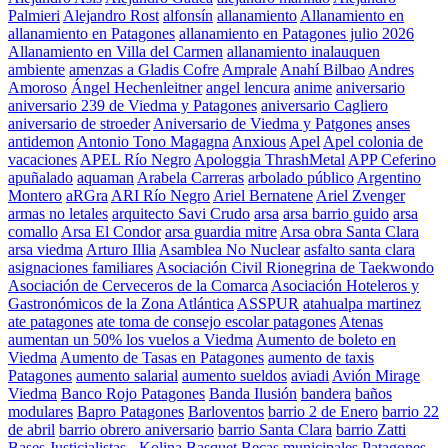
Palmieri
Alejandro Rost
alfonsín
allanamiento
Allanamiento en
allanamiento en Patagones
allanamiento en Patagones julio 2026
Allanamiento en Villa del Carmen
allanamiento inalauquen
ambiente
amenzas a Gladis Cofre
Amprale
Anahí Bilbao
Andres
Amoroso
Ángel Hechenleitner
angel lencura
anime
aniversario
aniversario 239 de Viedma y Patagones
aniversario Cagliero
aniversario de stroeder
Aniversario de Viedma y Patgones
anses
antidemon
Antonio Tono Magagna
Anxious
Apel
Apel colonia de
vacaciones
APEL Río Negro
Apologgia ThrashMetal
APP Ceferino
apuñalado
aquaman
Arabela Carreras
arbolado público
Argentino
Montero
aRGra
ARI Río Negro
Ariel Bernatene
Ariel Zvenger
armas no letales
arquitecto Savi Crudo
arsa
arsa barrio guido
arsa
comallo
Arsa El Condor
arsa guardia mitre
Arsa obra Santa Clara
arsa viedma
Arturo Illia
Asamblea No Nuclear
asfalto santa clara
asignaciones familiares
Asociación Civil Rionegrina de Taekwondo
Asociación de Cerveceros de la Comarca
Asociación Hoteleros y
Gastronómicos de la Zona Atlántica
ASSPUR
atahualpa martinez
ate patagones
ate toma de consejo escolar patagones
Atenas
aumentan un 50% los vuelos a Viedma
Aumento de boleto en
Viedma
Aumento de Tasas en Patagones
aumento de taxis
Patagones
aumento salarial
aumento sueldos
aviadi
Avión Mirage
Viedma
Banco Rojo Patagones
Banda Ilusión
bandera
baños
modulares
Bapro Patagones
Barloventos
barrio 2 de Enero
barrio 22
de abril
barrio obrero aniversario
barrio Santa Clara
barrio Zatti
Bases Justicialistas - Kolina
Basquet
Becas municipales Patagones