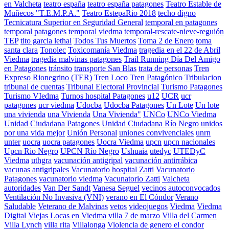
en Valcheta
teatro españa
teatro españa patagones
Teatro Estable de
Muñecos "T.E.M.P.A."
Teatro EstepaRio 2018
techo digno
Tecnicatura Superior en Seguridad General
temporal en patagones
temporal patagones
temporal viedma
temporal-rescate-nieve-reguión
TEP
tito garcia lethal
Todos Tus Muertos
Toma 2 de Enero
toma
santa clara
Tonolec
Toxicomanía Viedma
tragedia en el 22 de Abril
Viedma
tragedia malvinas patagones
Trail Running Día Del Amigo
en Patagones
tránsito
transporte San Blas
trata de personas
Tren
Expreso Rionegrino (TER)
Tren Loco
Tren Patagónico
Tribulacion
tribunal de cuentas
Tribunal Electoral Provincial
Turismo Patagones
Turismo VIedma
Turnos hospital Patagones
u12
UCR
ucr
patagones
ucr viedma
Udocba
Udocba Patagones
Un Lote
Un lote
una vivienda
una Vivienda
Una Vivienda"
UNCo
UNCo Viedma
Unidad Ciudadana Patagones
Unidad Ciudadana Río Negro
unidos
por una vida mejor
Unión Personal
uniones convivenciales
unrn
unter
uocra
uocra patagones
Uocra Viedma
upcn
upcn nacionales
Upcn Rio Negro
UPCN Río Negro
Ushuaia
utedyc
UTEDyC
Viedma
uthgra
vacunación antigripal
vacunación antirrábica
vacunas antigripales
Vacunatorio hospital Zatti
Vacunatorio
Patagones
vacunatorio viedma
Vacunatorio Zatti
Valcheta
autoridades
Van Der Sandt
Vanesa Seguel
vecinos autoconvocados
Ventilación No Invasiva (VNI)
verano en El Cóndor
Verano
Saludable
Veterano de Malvinas
vetos
videojuegos
Viedma
Viedma
Digital
Viejas Locas en Viedma
villa 7 de marzo
Villa del Carmen
Villa Lynch
villa rita
Villalonga
Violencia de genero el condor