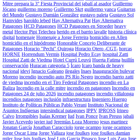
Mitre prepara la 3° Fiesta Provincial del jabalí al asador
Guillermo
Jócano
guillermo moreno
Guillermo Skrt
guillermo yanca
Guitarras
del Mundo
Gustavo Damián González
gustavo paleta
Gustavo Sol
Hamvides
haroldo lebed
Hay Alternativa Pat
Hay Alternativa
Patagones
HCD Patagones
HCD Patagones en Stroeder
heavy
metal
Hector Pipi Telechea
herido en el barrio lavalle
historia clínica
digital
homenaje
Homenaje a Jorge Ferreira
homicidio en Allen
homicidio en el hipódromo
Honorable Concejo Deliberante de
Patagones
Horacio "Pechi" Quiroga
Horacio Otero -CGT-
horcas
HORNE
Horrendum Vermis
Hospital Pedro Ecay
hospital Zatti
Hospital Zatti de Viedma
Hotel Currú Leuvú
Huerta Fatima
huillín
conservación
Huracan categoria 5
Ícaro
Icaro banda de heavy
nacional
idevi
Ignacio Galeano
ilegales
Inaes
Inauguración bulevar
Moreno
incendio
incendio auto PS Río Negro
incendio barrio zatti
de viedma
incendio en el Tiro Federal Patagones
incendio en La
Baliza
Incendio en la calle mitre
incendio en patagones
Incendio en
Patagones 24 de julio 2026
incendio patagones
incendio villalonga
incendios patagones
inclusión
infraestructura
Ingeniero Huergo
Instituto de Políticas Públicas Pablo Verani
Instituto Nacional de
Asuntos Indígenas
intersindical patagones
IPPV
IPROSS
Irineo
Calvo
Irrompibles
Isaías Kremer
Iud
Ivan Ponce
Ivan Preuss
jabali
Javier Acevedo
javier iud
Jeremías Loza Moreno
jesus martinez
Jonatan García
Jonathan Caracciolo
jorge ocampo
jorge ocampos
Jorge Oscar Lima
Jorge Vallaza
jose foulkes
jose foulkes damian
miler
Jose luis foulkes
José Luis Garcia Pinasco
Jose Luis Zara
Jose