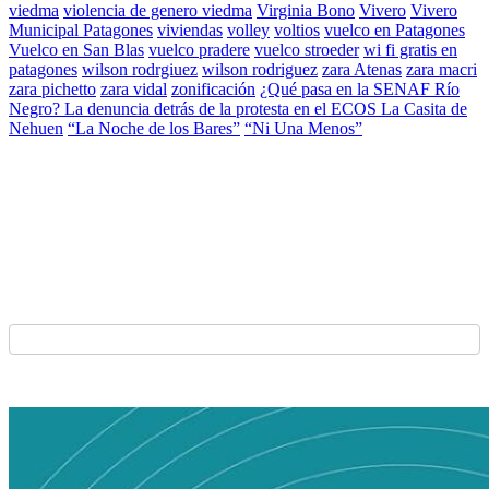
viedma
violencia de genero viedma
Virginia Bono
Vivero
Vivero
Municipal Patagones
viviendas
volley
voltios
vuelco en Patagones
Vuelco en San Blas
vuelco pradere
vuelco stroeder
wi fi gratis en
patagones
wilson rodrgiuez
wilson rodriguez
zara Atenas
zara macri
zara pichetto
zara vidal
zonificación
¿Qué pasa en la SENAF Río
Negro? La denuncia detrás de la protesta en el ECOS La Casita de
Nehuen
“La Noche de los Bares”
“Ni Una Menos”