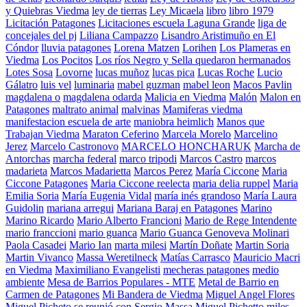
y Quiebras Viedma
ley de tierras
Ley Micaela
libro
libro 1979
Licitación Patagones
Licitaciones escuela Laguna Grande
liga de
concejales del pj
Liliana Campazzo
Lisandro Aristimuño en El
Cóndor
lluvia patagones
Lorena Matzen
Lorihen
Los Plameras en
Viedma
Los Pocitos
Los ríos Negro y Sella quedaron hermanados
Lotes Sosa
Lovorne
lucas muñoz
lucas pica
Lucas Roche
Lucio
Gálatro
luis vel
luminaria
mabel guzman
mabel leon
Macos Pavlin
magdalena o
magdalena odarda
Malicia en Viedma
Malón
Malon en
Patagones
maltrato animal
malvinas
Mamiferas viedma
manifestacion escuela de arte
maniobra heimlich
Manos que
Trabajan Viedma
Maraton Ceferino
Marcela Morelo
Marcelino
Jerez
Marcelo Castronovo
MARCELO HONCHARUK
Marcha de
Antorchas
marcha federal
marco tripodi
Marcos Castro
marcos
madarieta
Marcos Madarietta
Marcos Perez
María Ciccone
Maria
Ciccone Patagones
Maria Ciccone reelecta
maria delia ruppel
Maria
Emilia Soria
María Eugenia Vidal
maría inés grandoso
María Laura
Guidolin
mariana arregui
Mariana Baraj en Patagones
Marino
Marino Ricardo
Mario Alberto Francioni
Mario de Rege Intendente
mario franccioni
mario guanca
Mario Guanca Genoveva Molinari
Paola Casadei
Mario Ian
marta milesi
Martín Doñate
Martin Soria
Martin Vivanco
Massa Weretilneck
Matías Carrasco
Mauricio Macri
en Viedma
Maximiliano Evangelisti
mecheras patagones
medio
ambiente
Mesa de Barrios Populares - MTE
Metal de Barrio en
Carmen de Patagones
Mi Bandera de Viedma
Miguel Angel Flores
Miguel Picheto se reunió con Sergio Massa
Miguel Pichetto
miles