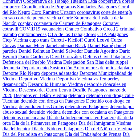
Contranvi
Cooperativa de Trabajo Tutelkan Ltda
cooperativa obrera
coopreco
Coordinación de Programas Sanitarios Patagones
Coral
del Río Negro
Coro Ramirez Urtazun
coronavirus
corte de energía
en sao
corte de puente viedma
Corte Suprema de Justicia de la
Nación
cosplay
costanera de Carmen de Patagones
Cotranvi
cotravili
COVID19 vacunación
Cráneo Combativo
Creed 2
criminal
mambo
criptomonedas
CTA de los Trabajadores
CTA Patagones
Ctep Viedma
cupo trans
Curetti - Kiciloff
Currú Leuvú
Curza
Curzas
Damian Miler
daniel antenao Black
Daniel Badié
daniel
paredes
Daniel Relmuan
Daniel Salvador
Daniela Agostino
Dario
Berardi
Dario Cardenas
David González
Defensa Civil Patagones
Defensoria del Pueblo Viedma
Delegación San Blas
delia ruppel
denuncia
Departamento Sustracción Automotores
deporte adaptado
Deporte Río Negro
deportes adaptados
Deportes Municipalidad de
Viedma
Deportivo Viedma
Deportivo Viedma vs Temperley
desaparición
Desarrollo Humano Viedma
desborde cloacales en
Viedma
Descenso del Currú Leuvú
Desfile Patagones marzo de
2026
Despidos en Telám Viedma
detenido
detenido con droga calle
Tucunán
detenido con droga en Patagones
Detenido con droga en
Viedma
detenido en Las Grutas
detenido en Patagones
detenido por
abuso sexual
detenido viedma
detenidos con cocaíana en Patagones
detenidos con cocaina
Día de la Independencia en Pradere
día de la
orca
Día de la Primavera en Patagones
Día del Inmigrante Viedma
día del locutor
Día del Niño en Patagones
Día del Niño en Viedma
Dia del Periodista en Patagones
Día del Trabajador de Prensa
Día