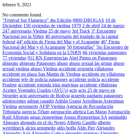
febrero 9, 2021
No comments found.
"Festival Sur Flamenco" 4ta Edición
0800-DROGAS
10 de
Diciembre
150 viviendas de viedma
1979
2 de abril
24 de marzo
247 aniversario Viedma
25 de mayo
3rd Track
3° Encuentro
Nacional por la Niñez
40 aniversario del traslado de la capital
federal
44º edición de Fiesta del Mar y el Acapamte
46° Fiesta
Nacional del Mar y el Acampante
50 fotografías”
5to Encuentro de
Economía Social y Solidaria en la UNRN
66 viviendas patagones
77 viviendas
911 RN Emergencias
Abel Pintos en Patagones
abigeato
abigeato Patagones
abuso
abuso sexual las grutas
abuso
sexual viedma
abuso Viedma
accidente avioneta villalonga
accidente en plaza San Martin de Viedma
accidente en villalonga
accidente jefe de policia patagones
accidente policia
accidente
Pradere
accidente rotonda islas malvinas
accidente villalonga
Aceites Vegetales Usados (AVU’s)
acto
acto 25 de mayo en
Stroeder
acto aniversario de Bolivia
acuerdo paritario patagones
adolescentes
adrian casadei
Adrián Grassi
Aerolíneas Argentinas
Viedma
aeropuerto
AFIP Viedma
Agencia de Recaudación
Tributaria
agencia Télam
agrupación atletica Las Maras
Agrupación
Raúl Alfonsin
aguas rionegrinas
Aguas Rionegrinas SA
aguinaldo
Ahgzarn
ahogado en el río Negro
Alberto Castillo
alberto
weretilneck
alcira argumedo
aldo boffa
Aldo Pier
Alejandro
Alejandro Asis
Alejandro Gatica
alejandro marinao
Alejandro