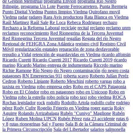
de Gestión Menstrual
programa Envion
programa Río Negro
Bilingüe.
programa Un Lote
Puente Ferrocarretero.
Punta Bermeja
Punto Digital Viedma
Puntos limpios Viedma
Quirofano movil
Viedma
radar
radares
Rara Avis productora
Rata Blanca en Viedma
Raúl Martinez
Raúl Sale
Re Loca
Rebeca Rodriguez
rechazo
Rechazo a la Reforma Laboral
reciclaje
recital
reclamo
reclamo unrn
reclamos
reconocimiento
Red Rionegrina de la Tercera Juventud
Red Rionegrina Tercera Juventud
regalías
Regata del río Negro
Regional de FEHGRA Zona Atlántica
registro civil
Registro Civil
Móvil
regularización estatales
reparación de zona desfavorable
repudio a Vidal
retención de guardavidas en Viedma
ricardo alfonsin
Ricardo Curetti
Ricardo Curetti 2017
Ricardo Curetti 2019
ricardo
marino
Ricardo Marino entrega de indumentaria
Riccrdo marino
Richie Ramone
Río Negro
río Negro contaminación
río negro costa
patagones
RN Emergencias 911
roberta scavo
Roberto Julían Peréz
Cedron
Roberto Lipiante
Roberto Meschini
roberto vargas
robo a
taxista en Viedma
robo empresa edes
Robo en el CAPS Patagonia
Robo en El Cóndor
robo en patagones
robo en Unicoop
Robo en
Viedma
robo la estrella
robo policia
robo taxi
robo viedma
ROCA
Rochas legislador
rock
rodolfo
Rodolfo Artola
rodolfo cufre
rodrigo
pérez
Rody Cufre
Rogelio Frigerio en Viedma
roger garcia
Roky
Aguirre
Rolando Arrizabalaga
Rubén "Cuniyo" Maglione
Rubén
López
Ruben Molina UPCN
Rubén Pérez
ruta 23 accidente
rutas 6
y 8
rutas rionegrinas
Sal y Fuego
Sala B de la Cámara Criminal de
la Primera Circunscripción
Sala del Libertador
salarios
salmonella