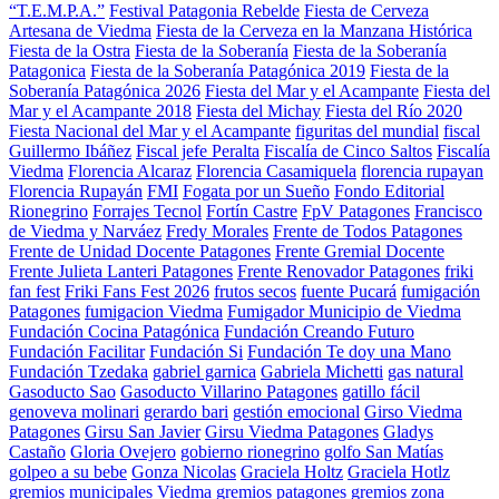
“T.E.M.P.A.”
Festival Patagonia Rebelde
Fiesta de Cerveza
Artesana de Viedma
Fiesta de la Cerveza en la Manzana Histórica
Fiesta de la Ostra
Fiesta de la Soberanía
Fiesta de la Soberanía
Patagonica
Fiesta de la Soberanía Patagónica 2019
Fiesta de la
Soberanía Patagónica 2026
Fiesta del Mar y el Acampante
Fiesta del
Mar y el Acampante 2018
Fiesta del Michay
Fiesta del Río 2020
Fiesta Nacional del Mar y el Acampante
figuritas del mundial
fiscal
Guillermo Ibáñez
Fiscal jefe Peralta
Fiscalía de Cinco Saltos
Fiscalía
Viedma
Florencia Alcaraz
Florencia Casamiquela
florencia rupayan
Florencia Rupayán
FMI
Fogata por un Sueño
Fondo Editorial
Rionegrino
Forrajes Tecnol
Fortín Castre
FpV Patagones
Francisco
de Viedma y Narváez
Fredy Morales
Frente de Todos Patagones
Frente de Unidad Docente Patagones
Frente Gremial Docente
Frente Julieta Lanteri Patagones
Frente Renovador Patagones
friki
fan fest
Friki Fans Fest 2026
frutos secos
fuente Pucará
fumigación
Patagones
fumigacion Viedma
Fumigador Municipio de Viedma
Fundación Cocina Patagónica
Fundación Creando Futuro
Fundación Facilitar
Fundación Si
Fundación Te doy una Mano
Fundación Tzedaka
gabriel garnica
Gabriela Michetti
gas natural
Gasoducto Sao
Gasoducto Villarino Patagones
gatillo fácil
genoveva molinari
gerardo bari
gestión emocional
Girso Viedma
Patagones
Girsu San Javier
Girsu Viedma Patagones
Gladys
Castaño
Gloria Ovejero
gobierno rionegrino
golfo San Matías
golpeo a su bebe
Gonza Nicolas
Graciela Holtz
Graciela Hotlz
gremios municipales Viedma
gremios patagones
gremios zona