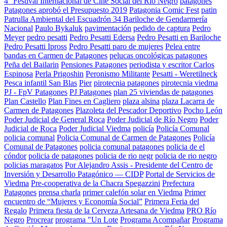
4° Festival Internacional de Cine Social del Río Negro
patagones
Patagones aprobó el Presupuesto 2019
Patagonia Comic Fest
patin
Patrulla Ambiental del Escuadrón 34 Bariloche de Gendarmería
Nacional
Paulo Bykaluk
pavimentación
pedido de captura
Pedro
Meyer
pedro pesatti
Pedro Pesatti Edersa
Pedro Pesatti en Bariloche
Pedro Pesatti Ipross
Pedro Pesatti paro de mujeres
Pelea entre
bandas en Carmen de Patagones
pelucas oncológicas patagones
Peña del Bailarin
Pensiones Patagones
periodista y escritor Carlos
Espinosa
Perla Prigoshin
Peronismo Militante
Pesatti - Weretilneck
Pesca infantil San Blas
Pier
pirotecnia patagones
pirotecnia viedma
PJ - FpV Patagones
PJ Patagones
plan 25 viviendas de patagones
Plan Castello
Plan Fines en Cagliero
plaza alsina
plaza Lacarra de
Carmen de Patagones
Plazoleta del Pescador Deportivo
Pocho León
Poder Judicial de General Roca
Poder Judicial de Río Negro
Poder
Judicial de Roca
Poder Judicial Viedma
policía
Policía Comunal
policia comunal
Policia Comunal de Carmen de Patagones
Policía
Comunal de Patagones
policia comunal patagones
policia de el
cóndor
policia de patagones
policia de rio negr
policia de rio negro
policias maragatos
Por Alejandro Assis - Presidente del Centro de
Inversión y Desarrollo Patagónico — CIDP
Portal de Servicios de
Viedma
Pre-cooperativa de la Chacra Spegazzini
Prefectura
Patagones
prensa charla
primer calefón solar en Viedma
Primer
encuentro de “Mujeres y Economía Social”
Primera Feria del
Regalo
Primera fiesta de la Cerveza Artesana de Viedma
PRO Río
Negro
Procrear
programa "Un Lote
Programa Acompañar
Programa