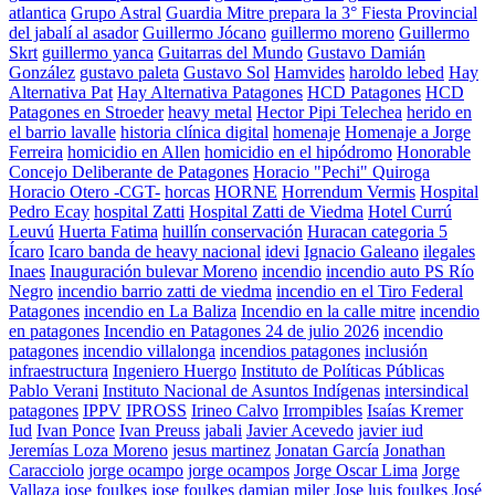
atlantica
Grupo Astral
Guardia Mitre prepara la 3° Fiesta Provincial
del jabalí al asador
Guillermo Jócano
guillermo moreno
Guillermo
Skrt
guillermo yanca
Guitarras del Mundo
Gustavo Damián
González
gustavo paleta
Gustavo Sol
Hamvides
haroldo lebed
Hay
Alternativa Pat
Hay Alternativa Patagones
HCD Patagones
HCD
Patagones en Stroeder
heavy metal
Hector Pipi Telechea
herido en
el barrio lavalle
historia clínica digital
homenaje
Homenaje a Jorge
Ferreira
homicidio en Allen
homicidio en el hipódromo
Honorable
Concejo Deliberante de Patagones
Horacio "Pechi" Quiroga
Horacio Otero -CGT-
horcas
HORNE
Horrendum Vermis
Hospital
Pedro Ecay
hospital Zatti
Hospital Zatti de Viedma
Hotel Currú
Leuvú
Huerta Fatima
huillín conservación
Huracan categoria 5
Ícaro
Icaro banda de heavy nacional
idevi
Ignacio Galeano
ilegales
Inaes
Inauguración bulevar Moreno
incendio
incendio auto PS Río
Negro
incendio barrio zatti de viedma
incendio en el Tiro Federal
Patagones
incendio en La Baliza
Incendio en la calle mitre
incendio
en patagones
Incendio en Patagones 24 de julio 2026
incendio
patagones
incendio villalonga
incendios patagones
inclusión
infraestructura
Ingeniero Huergo
Instituto de Políticas Públicas
Pablo Verani
Instituto Nacional de Asuntos Indígenas
intersindical
patagones
IPPV
IPROSS
Irineo Calvo
Irrompibles
Isaías Kremer
Iud
Ivan Ponce
Ivan Preuss
jabali
Javier Acevedo
javier iud
Jeremías Loza Moreno
jesus martinez
Jonatan García
Jonathan
Caracciolo
jorge ocampo
jorge ocampos
Jorge Oscar Lima
Jorge
Vallaza
jose foulkes
jose foulkes damian miler
Jose luis foulkes
José