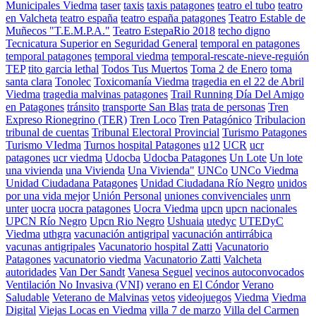
Municipales Viedma
taser
taxis
taxis patagones
teatro el tubo
teatro
en Valcheta
teatro españa
teatro españa patagones
Teatro Estable de
Muñecos "T.E.M.P.A."
Teatro EstepaRio 2018
techo digno
Tecnicatura Superior en Seguridad General
temporal en patagones
temporal patagones
temporal viedma
temporal-rescate-nieve-reguión
TEP
tito garcia lethal
Todos Tus Muertos
Toma 2 de Enero
toma
santa clara
Tonolec
Toxicomanía Viedma
tragedia en el 22 de Abril
Viedma
tragedia malvinas patagones
Trail Running Día Del Amigo
en Patagones
tránsito
transporte San Blas
trata de personas
Tren
Expreso Rionegrino (TER)
Tren Loco
Tren Patagónico
Tribulacion
tribunal de cuentas
Tribunal Electoral Provincial
Turismo Patagones
Turismo VIedma
Turnos hospital Patagones
u12
UCR
ucr
patagones
ucr viedma
Udocba
Udocba Patagones
Un Lote
Un lote
una vivienda
una Vivienda
Una Vivienda"
UNCo
UNCo Viedma
Unidad Ciudadana Patagones
Unidad Ciudadana Río Negro
unidos
por una vida mejor
Unión Personal
uniones convivenciales
unrn
unter
uocra
uocra patagones
Uocra Viedma
upcn
upcn nacionales
UPCN Río Negro
Upcn Rio Negro
Ushuaia
utedyc
UTEDyC
Viedma
uthgra
vacunación antigripal
vacunación antirrábica
vacunas antigripales
Vacunatorio hospital Zatti
Vacunatorio
Patagones
vacunatorio viedma
Vacunatorio Zatti
Valcheta
autoridades
Van Der Sandt
Vanesa Seguel
vecinos autoconvocados
Ventilación No Invasiva (VNI)
verano en El Cóndor
Verano
Saludable
Veterano de Malvinas
vetos
videojuegos
Viedma
Viedma
Digital
Viejas Locas en Viedma
villa 7 de marzo
Villa del Carmen