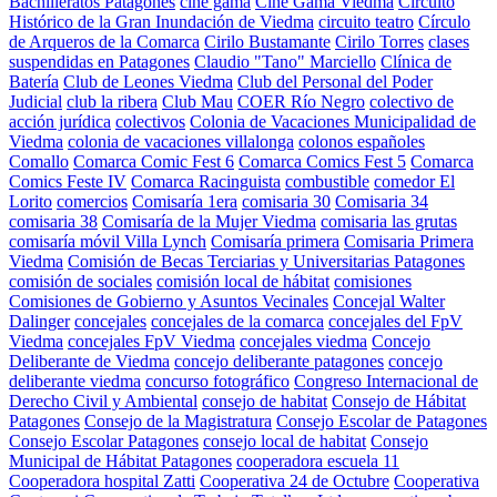
Bachilleratos Patagones
cine gama
Cine Gama Viedma
Circuito
Histórico de la Gran Inundación de Viedma
circuito teatro
Círculo
de Arqueros de la Comarca
Cirilo Bustamante
Cirilo Torres
clases
suspendidas en Patagones
Claudio "Tano" Marciello
Clínica de
Batería
Club de Leones Viedma
Club del Personal del Poder
Judicial
club la ribera
Club Mau
COER Río Negro
colectivo de
acción jurídica
colectivos
Colonia de Vacaciones Municipalidad de
Viedma
colonia de vacaciones villalonga
colonos españoles
Comallo
Comarca Comic Fest 6
Comarca Comics Fest 5
Comarca
Comics Feste IV
Comarca Racinguista
combustible
comedor El
Lorito
comercios
Comisaría 1era
comisaria 30
Comisaria 34
comisaria 38
Comisaría de la Mujer Viedma
comisaria las grutas
comisaría móvil Villa Lynch
Comisaría primera
Comisaria Primera
Viedma
Comisión de Becas Terciarias y Universitarias Patagones
comisión de sociales
comisión local de hábitat
comisiones
Comisiones de Gobierno y Asuntos Vecinales
Concejal Walter
Dalinger
concejales
concejales de la comarca
concejales del FpV
Viedma
concejales FpV Viedma
concejales viedma
Concejo
Deliberante de Viedma
concejo deliberante patagones
concejo
deliberante viedma
concurso fotográfico
Congreso Internacional de
Derecho Civil y Ambiental
consejo de habitat
Consejo de Hábitat
Patagones
Consejo de la Magistratura
Consejo Escolar de Patagones
Consejo Escolar Patagones
consejo local de habitat
Consejo
Municipal de Hábitat Patagones
cooperadora escuela 11
Cooperadora hospital Zatti
Cooperativa 24 de Octubre
Cooperativa