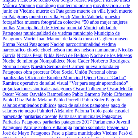
Mónica Miranda
monólogo
montecino odarda
movilizacion 25 de
junio en Viedma
muerte en Patagones
muerte en villa lynch
muerto
en Patagones
muerto en villa lynch
Muerto Valcheta
muestra
fotográfica
muestra fotográfica colectiva “50 años
mujer
mujeres
multas
Muncipalidad de Viedma
mundial
Municipalidad de
Patagones
municipalidad de viedma
municipio
Municipio de
Patagones
Murió Juan Manuel de la Sota
museo Cagliero
museo
Emma Nozzi Patagones
Nación
narcocriminalidad viedma
narcotrafico choele choel
nelson montes
nelson namuncura
Nicolás
García
Nicolas Peral
Nilda Nervi de Belloso
Noche de los Museos
Noche de milonga
Nompalidece
Nora Cader
Norberto Rodriguez
Norina Lopez
Nuestra Señora del Carmen
nueva rotonda en
Patagones
obra procrear
Obra Social Unión Personal
obras
paralizadas
Oficina de Empleo Municipal
Ojeda
Omar "Cacho"
Ramirez
operativo de salud visual "Ver para seguir aprendiendo"
organizaciones sindicales patagones
Oscar Collueque
Oscar Meilán
Oscar Veloso
Osvaldo Rampellotto
Pablo Barreno
Pablo Cifuentes
Pablo Diaz
Pablo Melano
Pablo Porcelli
Pablo Soler
Pago de
salarios empleados públicos
pago de salarios patagones
pago de
salarios río negro
Palmieri Alejandro
Paloma Tubio
paola casadei
paraepade
paritarias docente
Paritarias municipales Patagones
Paritarias Patagones
paritarias patagones 2017
Parlamento Juvenil
Patagones
Parque Eolico Villalonga
partido socialista
Pasaje San
José de Mayo Patagones
Pase a planta municipales Viedma
Pasó el