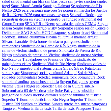
salud
salud mental
san blas
san blas pesca
san javier
sanción
sandro
fogel
Santa Mamá Antula
Santiago Dalmaú
Se poJuegos de Río
Negro 2026 para personas mayores
Se ponen en marcha los Juegos
de Río Negro 2026 para personas mayores
Sebastián Rodriguez
secuestran droga en viedma
secuestro
Seguridad Patrimonial del
Grupo Pecom
SENAF Río Negro
sentada de padres CEM 4
Sergio
Massa
Sergio Palazzo
sergio wisky
Serpentor
sesión
sesión Concejo
Deliberante SAO
Sesión HCD Patagones
sesipon
sicavi
Sicomental
sicometal
silbana cullumilla
silbana cullumilla mariana arregui
Silvana Larralde
silvia horne
simulacro patagones
sindicato de
camioneros
Sindicato de la Carne de Río Negro
sindicato de la
carne de viedma
sindicato de prensa
Sindicato de Prensa de Río
Negro
sindicato de prensa de Viedma
sindicato de prensa viedma
Sindicato de Trabajadores de Prensa de Viedma
sindicato de
trabajadores viales
Sindicato Vial de Río Negro
Sindicato viales de
Río Negro
siniestro vial
sistema braille
Sitraic
Sitraic Patagones
sitraic y ate
Sitraprenvi
social y cultural Adalquí
Sol de Mayo
soldados continentales
Soledad
somoncura rock
Somuncura Rock
sonoridad andina
sospechoso policía
Soyem Patagones
soyem
viedma
Stella Fibiger
stj
Stroeder Casa de la Cultura
sub16
Subcomisaría 63 de Viedma
sube
Sube Patagones
subsidio
patagonico
sueldos
sueldos estatales
superior tribunal de justicia
Superior Tribunal de Justicia de Río Negro
Superior Tribunal de
Justicia RN
Suplica en Viedma
Supren
suteba feb
suteba patagones
Tango en Viedma
tarifa de taxis
Tarifa de taxis Patagones
Tasas