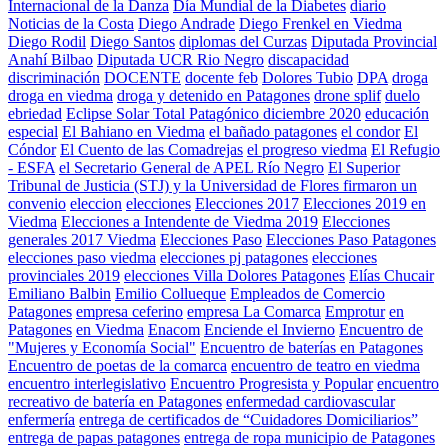
Internacional de la Danza
Día Mundial de la Diabetes
diario
Noticias de la Costa
Diego Andrade
Diego Frenkel en Viedma
Diego Rodil
Diego Santos
diplomas del Curzas
Diputada Provincial
Anahí Bilbao
Diputada UCR Rio Negro
discapacidad
discriminación
DOCENTE
docente feb
Dolores Tubio
DPA
droga
droga en viedma
droga y detenido en Patagones
drone splif
duelo
ebriedad
Eclipse Solar Total Patagónico diciembre 2020
educación
especial
El Bahiano en Viedma
el bañado patagones
el condor
El
Cóndor
El Cuento de las Comadrejas
el progreso viedma
El Refugio
- ESFA
el Secretario General de APEL Río Negro
El Superior
Tribunal de Justicia (STJ) y la Universidad de Flores firmaron un
convenio
eleccion
elecciones
Elecciones 2017
Elecciones 2019 en
Viedma
Elecciones a Intendente de Viedma 2019
Elecciones
generales 2017 Viedma
Elecciones Paso
Elecciones Paso Patagones
elecciones paso viedma
elecciones pj patagones
elecciones
provinciales 2019
elecciones Villa Dolores Patagones
Elías Chucair
Emiliano Balbin
Emilio Collueque
Empleados de Comercio
Patagones
empresa ceferino
empresa La Comarca
Emprotur
en
Patagones
en Viedma
Enacom
Enciende el Invierno
Encuentro de
"Mujeres y Economía Social"
Encuentro de baterías en Patagones
Encuentro de poetas de la comarca
encuentro de teatro en viedma
encuentro interlegislativo
Encuentro Progresista y Popular
encuentro
recreativo de batería en Patagones
enfermedad cardiovascular
enfermería
entrega de certificados de “Cuidadores Domiciliarios”
entrega de papas patagones
entrega de ropa municipio de Patagones