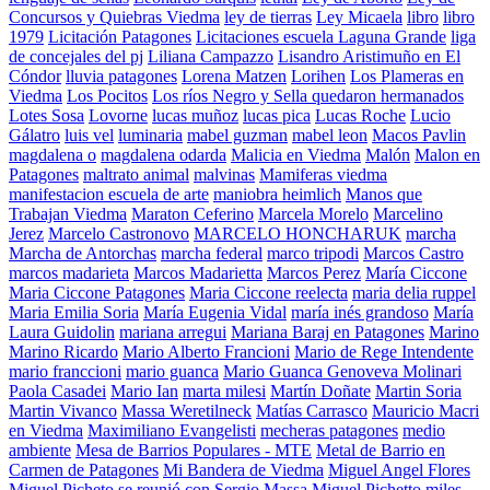
Concursos y Quiebras Viedma
ley de tierras
Ley Micaela
libro
libro
1979
Licitación Patagones
Licitaciones escuela Laguna Grande
liga
de concejales del pj
Liliana Campazzo
Lisandro Aristimuño en El
Cóndor
lluvia patagones
Lorena Matzen
Lorihen
Los Plameras en
Viedma
Los Pocitos
Los ríos Negro y Sella quedaron hermanados
Lotes Sosa
Lovorne
lucas muñoz
lucas pica
Lucas Roche
Lucio
Gálatro
luis vel
luminaria
mabel guzman
mabel leon
Macos Pavlin
magdalena o
magdalena odarda
Malicia en Viedma
Malón
Malon en
Patagones
maltrato animal
malvinas
Mamiferas viedma
manifestacion escuela de arte
maniobra heimlich
Manos que
Trabajan Viedma
Maraton Ceferino
Marcela Morelo
Marcelino
Jerez
Marcelo Castronovo
MARCELO HONCHARUK
marcha
Marcha de Antorchas
marcha federal
marco tripodi
Marcos Castro
marcos madarieta
Marcos Madarietta
Marcos Perez
María Ciccone
Maria Ciccone Patagones
Maria Ciccone reelecta
maria delia ruppel
Maria Emilia Soria
María Eugenia Vidal
maría inés grandoso
María
Laura Guidolin
mariana arregui
Mariana Baraj en Patagones
Marino
Marino Ricardo
Mario Alberto Francioni
Mario de Rege Intendente
mario franccioni
mario guanca
Mario Guanca Genoveva Molinari
Paola Casadei
Mario Ian
marta milesi
Martín Doñate
Martin Soria
Martin Vivanco
Massa Weretilneck
Matías Carrasco
Mauricio Macri
en Viedma
Maximiliano Evangelisti
mecheras patagones
medio
ambiente
Mesa de Barrios Populares - MTE
Metal de Barrio en
Carmen de Patagones
Mi Bandera de Viedma
Miguel Angel Flores
Miguel Picheto se reunió con Sergio Massa
Miguel Pichetto
miles