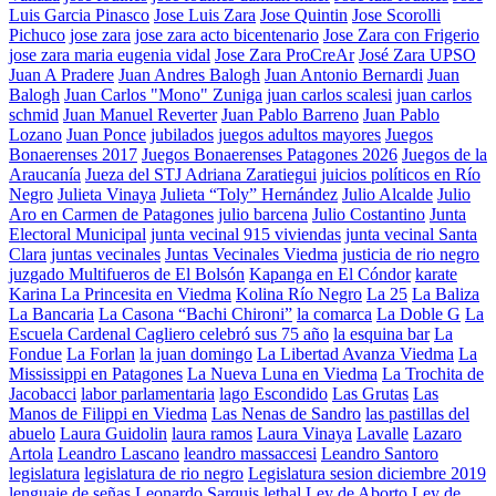
Luis Garcia Pinasco
Jose Luis Zara
Jose Quintin
Jose Scorolli
Pichuco
jose zara
jose zara acto bicentenario
Jose Zara con Frigerio
jose zara maria eugenia vidal
Jose Zara ProCreAr
José Zara UPSO
Juan A Pradere
Juan Andres Balogh
Juan Antonio Bernardi
Juan
Balogh
Juan Carlos "Mono" Zuniga
juan carlos scalesi
juan carlos
schmid
Juan Manuel Reverter
Juan Pablo Barreno
Juan Pablo
Lozano
Juan Ponce
jubilados
juegos adultos mayores
Juegos
Bonaerenses 2017
Juegos Bonaerenses Patagones 2026
Juegos de la
Araucanía
Jueza del STJ Adriana Zaratiegui
juicios políticos en Río
Negro
Julieta Vinaya
Julieta “Toly” Hernández
Julio Alcalde
Julio
Aro en Carmen de Patagones
julio barcena
Julio Costantino
Junta
Electoral Municipal
junta vecinal 915 viviendas
junta vecinal Santa
Clara
juntas vecinales
Juntas Vecinales Viedma
justicia de rio negro
juzgado Multifueros de El Bolsón
Kapanga en El Cóndor
karate
Karina La Princesita en Viedma
Kolina Río Negro
La 25
La Baliza
La Bancaria
La Casona “Bachi Chironi”
la comarca
La Doble G
La
Escuela Cardenal Cagliero celebró sus 75 año
la esquina bar
La
Fondue
La Forlan
la juan domingo
La Libertad Avanza Viedma
La
Mississippi en Patagones
La Nueva Luna en Viedma
La Trochita de
Jacobacci
labor parlamentaria
lago Escondido
Las Grutas
Las
Manos de Filippi en Viedma
Las Nenas de Sandro
las pastillas del
abuelo
Laura Guidolin
laura ramos
Laura Vinaya
Lavalle
Lazaro
Artola
Leandro Lascano
leandro massaccesi
Leandro Santoro
legislatura
legislatura de rio negro
Legislatura sesion diciembre 2019
lenguaje de señas
Leonardo Sarquis
lethal
Ley de Aborto
Ley de