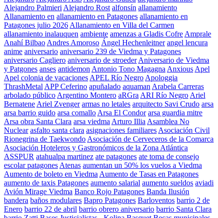
Alejandro Palmieri
Alejandro Rost
alfonsín
allanamiento
Allanamiento en
allanamiento en Patagones
allanamiento en
Patagones julio 2026
Allanamiento en Villa del Carmen
allanamiento inalauquen
ambiente
amenzas a Gladis Cofre
Amprale
Anahí Bilbao
Andres Amoroso
Ángel Hechenleitner
angel lencura
anime
aniversario
aniversario 239 de Viedma y Patagones
aniversario Cagliero
aniversario de stroeder
Aniversario de Viedma
y Patgones
anses
antidemon
Antonio Tono Magagna
Anxious
Apel
Apel colonia de vacaciones
APEL Río Negro
Apologgia
ThrashMetal
APP Ceferino
apuñalado
aquaman
Arabela Carreras
arbolado público
Argentino Montero
aRGra
ARI Río Negro
Ariel
Bernatene
Ariel Zvenger
armas no letales
arquitecto Savi Crudo
arsa
arsa barrio guido
arsa comallo
Arsa El Condor
arsa guardia mitre
Arsa obra Santa Clara
arsa viedma
Arturo Illia
Asamblea No
Nuclear
asfalto santa clara
asignaciones familiares
Asociación Civil
Rionegrina de Taekwondo
Asociación de Cerveceros de la Comarca
Asociación Hoteleros y Gastronómicos de la Zona Atlántica
ASSPUR
atahualpa martinez
ate patagones
ate toma de consejo
escolar patagones
Atenas
aumentan un 50% los vuelos a Viedma
Aumento de boleto en Viedma
Aumento de Tasas en Patagones
aumento de taxis Patagones
aumento salarial
aumento sueldos
aviadi
Avión Mirage Viedma
Banco Rojo Patagones
Banda Ilusión
bandera
baños modulares
Bapro Patagones
Barloventos
barrio 2 de
Enero
barrio 22 de abril
barrio obrero aniversario
barrio Santa Clara
barrio Zatti
Bases Justicialistas - Kolina
Basquet
Becas municipales