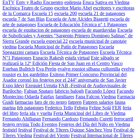
EnTV
Entv y Radio Encuentro
epilepsia
Eruca Sativa en Viedma
Escénica Teatro de Grupo
escritor Mario Abel
escritores y escritoras
de la Comarca
Escuela 15
escuela 200
escuela 21 de patagones
escuela 7 de San Blas
Escuela de Arte Alcides Biagetti
escuela de
arte de patagones
Escuela de Educación Técnica n° 1 Patagones
escuela de equitacion de patagones
escuela de guardavidas
Escuela
de Suboficiales y Agentes "Sargento Primero Domingo Salinas" de
Sierra Grande
escuela especial 22
escuela municipal de canotaje
viedma
Escuela Municipal de Patín de Patagones
Escuela
Spegazzini camara
Escuela Técnica de Patagones
Escuela Técnica
N°1 Patagones
Espacio Rakesh
estafa virtual
Este sábado se
realizará la 12º Edición Fiesta de San Juan en el Centro Vasco
Esteban Bullrich
Eva Perón
evalyn rousiot silbana cullumilla
evelyn
rousiot
ex los gardelitos
Exitoso Primer Concurso Provincial del
Asador coronó los festejos por el 244° aniversario de San Javier
Expo Idevi
Ezequiel Urrutia
FAB -Festival de Audiovisuales de
Bariloche-
Fabian Spataro
fabricio balogh
Facundo López
Facundo
Montecino Odarda
Fairfax
familiares
Fana Falcon Viedma
Farmacia
Guidi
farmacias
faro de rio negro
fatpren
Fatpren salarios
fauna
marina
feb patagones
Federico Tello
Fehgra
Felipe Solá
FER
feria
del libro
feria ida y vuelta
Feria Municipal del Libro de Viedma
Fernando Ahillapan
Fernando Cardozo
Fernando Curetti
ferrocarril
festejo revista Todo Eventos
Festejos del Día del Niño en Viedma
festigirl
festival
Festival de Títeres Quique Sánchez Vera
Festival de
Títeres Viedma
Festival del Viento
Festival Internacional de Títeres