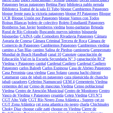
Patagones
becas patagones
Bettina Paez
biblioteca pablo neruda
Biblioteca Teatral de la sala El Tubo
bloque Cambiemos Patagones
bloque frente para la victoria patagones
bloque PJ Patagones
Bloque
UCR
Bloque Unión por Patagones
bloque Vamos con Todos
Boinas Blancas
boleto de colectivo
Boleto Estudiantil Patagones
Bomberos San Javier
bomberos viedma
bono-paritarias
Brigada
Rural de Río Colorado
Buscando nuevos talentos
búsqueda
búsquedas
CAINA
calle Comodoro Rivadavia Patagones
Cámara
Agraria de Conesa
Cámara Criminal Tercera de Roca
Cámara de
Comercio de Patagones
Cambiemos Patagones
Cambiemos viedma
camino a San Blas
camino Salina de Piedras
camioneta
Campeonato
Mundial de Beach Handball
canal 10
Canotaje
capacitación de
Educación Vial en la Escuela Secundaria N° 3
capacitación RCP
Viedma y Patagones
capital
Cardenal Cagliero
Cardenal Cagliero
Patagones
carlos Balogh
Carlos Espinosa
Casa de Abrigo Patagones
Casa Peronista
casa viedma
Caso Solano
casona bachi chironi
Catamaran
caza de jabali en patagones
caza plaguicida de chancho
jabali
cazadores
Ceferino Namuncurá
CEM 4
Cementerio Viedma
cementos del sur
Censo de mascotas Viedma
Censo poblacional
Viedma
Centro de Atención Municipal
Centro de Monitoreo
Centro
Vasco de Viedma y Patagones
cesantía
Cetep Viedma
CFI N°1
CGT Alto Valle
CGT Río Negro Zona Atlántica - Supren
cgt zo
CGT Zona Atlántica
cgt zona atlantica rio negro
charla
Chichinales
Choky Diaz
choque calle zatti
choque en Viedma
Cierre de