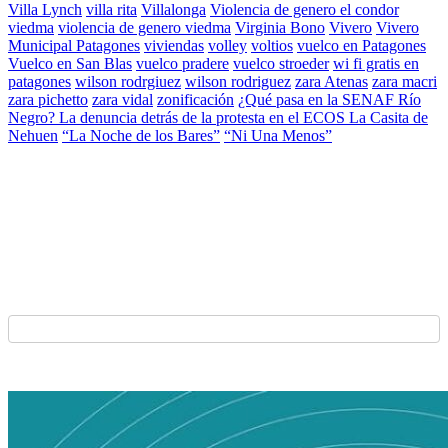
Villa Lynch
villa rita
Villalonga
Violencia de genero el condor
viedma
violencia de genero viedma
Virginia Bono
Vivero
Vivero
Municipal Patagones
viviendas
volley
voltios
vuelco en Patagones
Vuelco en San Blas
vuelco pradere
vuelco stroeder
wi fi gratis en
patagones
wilson rodrgiuez
wilson rodriguez
zara Atenas
zara macri
zara pichetto
zara vidal
zonificación
¿Qué pasa en la SENAF Río
Negro? La denuncia detrás de la protesta en el ECOS La Casita de
Nehuen
“La Noche de los Bares”
“Ni Una Menos”