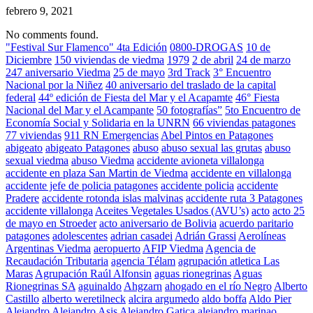
febrero 9, 2021
No comments found.
"Festival Sur Flamenco" 4ta Edición
0800-DROGAS
10 de
Diciembre
150 viviendas de viedma
1979
2 de abril
24 de marzo
247 aniversario Viedma
25 de mayo
3rd Track
3° Encuentro
Nacional por la Niñez
40 aniversario del traslado de la capital
federal
44º edición de Fiesta del Mar y el Acapamte
46° Fiesta
Nacional del Mar y el Acampante
50 fotografías”
5to Encuentro de
Economía Social y Solidaria en la UNRN
66 viviendas patagones
77 viviendas
911 RN Emergencias
Abel Pintos en Patagones
abigeato
abigeato Patagones
abuso
abuso sexual las grutas
abuso
sexual viedma
abuso Viedma
accidente avioneta villalonga
accidente en plaza San Martin de Viedma
accidente en villalonga
accidente jefe de policia patagones
accidente policia
accidente
Pradere
accidente rotonda islas malvinas
accidente ruta 3 Patagones
accidente villalonga
Aceites Vegetales Usados (AVU’s)
acto
acto 25
de mayo en Stroeder
acto aniversario de Bolivia
acuerdo paritario
patagones
adolescentes
adrian casadei
Adrián Grassi
Aerolíneas
Argentinas Viedma
aeropuerto
AFIP Viedma
Agencia de
Recaudación Tributaria
agencia Télam
agrupación atletica Las
Maras
Agrupación Raúl Alfonsin
aguas rionegrinas
Aguas
Rionegrinas SA
aguinaldo
Ahgzarn
ahogado en el río Negro
Alberto
Castillo
alberto weretilneck
alcira argumedo
aldo boffa
Aldo Pier
Alejandro
Alejandro Asis
Alejandro Gatica
alejandro marinao