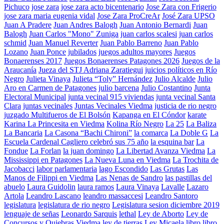
Pichuco
jose zara
jose zara acto bicentenario
Jose Zara con Frigerio
jose zara maria eugenia vidal
Jose Zara ProCreAr
José Zara UPSO
Juan A Pradere
Juan Andres Balogh
Juan Antonio Bernardi
Juan
Balogh
Juan Carlos "Mono" Zuniga
juan carlos scalesi
juan carlos
schmid
Juan Manuel Reverter
Juan Pablo Barreno
Juan Pablo
Lozano
Juan Ponce
jubilados
juegos adultos mayores
Juegos
Bonaerenses 2017
Juegos Bonaerenses Patagones 2026
Juegos de la
Araucanía
Jueza del STJ Adriana Zaratiegui
juicios políticos en Río
Negro
Julieta Vinaya
Julieta “Toly” Hernández
Julio Alcalde
Julio
Aro en Carmen de Patagones
julio barcena
Julio Costantino
Junta
Electoral Municipal
junta vecinal 915 viviendas
junta vecinal Santa
Clara
juntas vecinales
Juntas Vecinales Viedma
justicia de rio negro
juzgado Multifueros de El Bolsón
Kapanga en El Cóndor
karate
Karina La Princesita en Viedma
Kolina Río Negro
La 25
La Baliza
La Bancaria
La Casona “Bachi Chironi”
la comarca
La Doble G
La
Escuela Cardenal Cagliero celebró sus 75 año
la esquina bar
La
Fondue
La Forlan
la juan domingo
La Libertad Avanza Viedma
La
Mississippi en Patagones
La Nueva Luna en Viedma
La Trochita de
Jacobacci
labor parlamentaria
lago Escondido
Las Grutas
Las
Manos de Filippi en Viedma
Las Nenas de Sandro
las pastillas del
abuelo
Laura Guidolin
laura ramos
Laura Vinaya
Lavalle
Lazaro
Artola
Leandro Lascano
leandro massaccesi
Leandro Santoro
legislatura
legislatura de rio negro
Legislatura sesion diciembre 2019
lenguaje de señas
Leonardo Sarquis
lethal
Ley de Aborto
Ley de
Concursos y Quiebras Viedma
ley de tierras
Ley Micaela
libro
libro