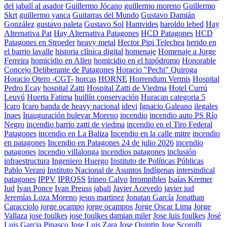
del jabalí al asador
Guillermo Jócano
guillermo moreno
Guillermo
Skrt
guillermo yanca
Guitarras del Mundo
Gustavo Damián
González
gustavo paleta
Gustavo Sol
Hamvides
haroldo lebed
Hay
Alternativa Pat
Hay Alternativa Patagones
HCD Patagones
HCD
Patagones en Stroeder
heavy metal
Hector Pipi Telechea
herido en
el barrio lavalle
historia clínica digital
homenaje
Homenaje a Jorge
Ferreira
homicidio en Allen
homicidio en el hipódromo
Honorable
Concejo Deliberante de Patagones
Horacio "Pechi" Quiroga
Horacio Otero -CGT-
horcas
HORNE
Horrendum Vermis
Hospital
Pedro Ecay
hospital Zatti
Hospital Zatti de Viedma
Hotel Currú
Leuvú
Huerta Fatima
huillín conservación
Huracan categoria 5
Ícaro
Icaro banda de heavy nacional
idevi
Ignacio Galeano
ilegales
Inaes
Inauguración bulevar Moreno
incendio
incendio auto PS Río
Negro
incendio barrio zatti de viedma
incendio en el Tiro Federal
Patagones
incendio en La Baliza
Incendio en la calle mitre
incendio
en patagones
Incendio en Patagones 24 de julio 2026
incendio
patagones
incendio villalonga
incendios patagones
inclusión
infraestructura
Ingeniero Huergo
Instituto de Políticas Públicas
Pablo Verani
Instituto Nacional de Asuntos Indígenas
intersindical
patagones
IPPV
IPROSS
Irineo Calvo
Irrompibles
Isaías Kremer
Iud
Ivan Ponce
Ivan Preuss
jabali
Javier Acevedo
javier iud
Jeremías Loza Moreno
jesus martinez
Jonatan García
Jonathan
Caracciolo
jorge ocampo
jorge ocampos
Jorge Oscar Lima
Jorge
Vallaza
jose foulkes
jose foulkes damian miler
Jose luis foulkes
José
Luis Garcia Pinasco
Jose Luis Zara
Jose Quintin
Jose Scorolli