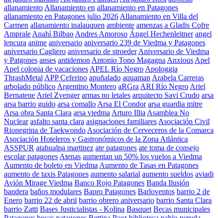
allanamiento
Allanamiento en
allanamiento en Patagones
allanamiento en Patagones julio 2026
Allanamiento en Villa del
Carmen
allanamiento inalauquen
ambiente
amenzas a Gladis Cofre
Amprale
Anahí Bilbao
Andres Amoroso
Ángel Hechenleitner
angel
lencura
anime
aniversario
aniversario 239 de Viedma y Patagones
aniversario Cagliero
aniversario de stroeder
Aniversario de Viedma
y Patgones
anses
antidemon
Antonio Tono Magagna
Anxious
Apel
Apel colonia de vacaciones
APEL Río Negro
Apologgia
ThrashMetal
APP Ceferino
apuñalado
aquaman
Arabela Carreras
arbolado público
Argentino Montero
aRGra
ARI Río Negro
Ariel
Bernatene
Ariel Zvenger
armas no letales
arquitecto Savi Crudo
arsa
arsa barrio guido
arsa comallo
Arsa El Condor
arsa guardia mitre
Arsa obra Santa Clara
arsa viedma
Arturo Illia
Asamblea No
Nuclear
asfalto santa clara
asignaciones familiares
Asociación Civil
Rionegrina de Taekwondo
Asociación de Cerveceros de la Comarca
Asociación Hoteleros y Gastronómicos de la Zona Atlántica
ASSPUR
atahualpa martinez
ate patagones
ate toma de consejo
escolar patagones
Atenas
aumentan un 50% los vuelos a Viedma
Aumento de boleto en Viedma
Aumento de Tasas en Patagones
aumento de taxis Patagones
aumento salarial
aumento sueldos
aviadi
Avión Mirage Viedma
Banco Rojo Patagones
Banda Ilusión
bandera
baños modulares
Bapro Patagones
Barloventos
barrio 2 de
Enero
barrio 22 de abril
barrio obrero aniversario
barrio Santa Clara
barrio Zatti
Bases Justicialistas - Kolina
Basquet
Becas municipales
Patagones
becas patagones
Bettina Paez
biblioteca pablo neruda