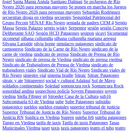
fogel
Santa Mamá Antula
Santiago Dalmaú
Se poJuegos de Río
Negro 2026 para personas mayores
Se ponen en marcha los Juegos
de Río Negro 2026 para personas mayores
Sebastián Rodriguez
secuestran droga en viedma
secuestro
Seguridad Patrimonial del
Grupo Pecom
SENAF Río Negro
sentada de padres CEM 4
Sergio
Massa
Sergio Palazzo
sergio wisky
Serpentor
sesión
sesión Concejo
Deliberante SAO
Sesión HCD Patagones
sesipon
sicavi
Sicomental
sicometal
silbana cullumilla
silbana cullumilla mariana arregui
Silvana Larralde
silvia horne
simulacro patagones
sindicato de
camioneros
Sindicato de la Carne de Río Negro
sindicato de la
carne de viedma
sindicato de prensa
Sindicato de Prensa de Río
Negro
sindicato de prensa de Viedma
sindicato de prensa viedma
Sindicato de Trabajadores de Prensa de Viedma
sindicato de
trabajadores viales
Sindicato Vial de Río Negro
Sindicato viales de
Río Negro
siniestro vial
sistema braille
Sitraic
Sitraic Patagones
sitraic y ate
Sitraprenvi
social y cultural Adalquí
Sol de Mayo
soldados continentales
Soledad
somoncura rock
Somuncura Rock
sonoridad andina
sospechoso policía
Soyem Patagones
soyem
viedma
Stella Fibiger
stj
Stroeder Casa de la Cultura
sub16
Subcomisaría 63 de Viedma
sube
Sube Patagones
subsidio
patagonico
sueldos
sueldos estatales
superior tribunal de justicia
Superior Tribunal de Justicia de Río Negro
Superior Tribunal de
Justicia RN
Suplica en Viedma
Supren
suteba feb
suteba patagones
Tango en Viedma
tarifa de taxis
Tarifa de taxis Patagones
Tasas
Municipales Viedma
taser
taxis
taxis patagones
teatro el tubo
teatro