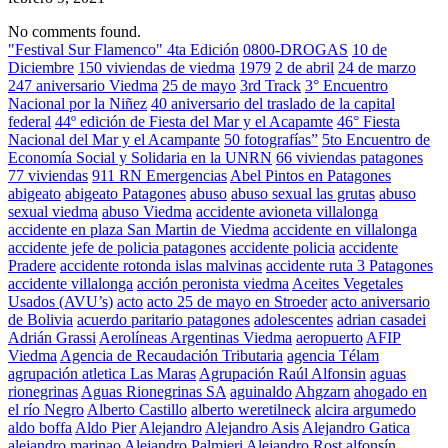
No comments found.
"Festival Sur Flamenco" 4ta Edición
0800-DROGAS
10 de
Diciembre
150 viviendas de viedma
1979
2 de abril
24 de marzo
247 aniversario Viedma
25 de mayo
3rd Track
3° Encuentro
Nacional por la Niñez
40 aniversario del traslado de la capital
federal
44º edición de Fiesta del Mar y el Acapamte
46° Fiesta
Nacional del Mar y el Acampante
50 fotografías”
5to Encuentro de
Economía Social y Solidaria en la UNRN
66 viviendas patagones
77 viviendas
911 RN Emergencias
Abel Pintos en Patagones
abigeato
abigeato Patagones
abuso
abuso sexual las grutas
abuso
sexual viedma
abuso Viedma
accidente avioneta villalonga
accidente en plaza San Martin de Viedma
accidente en villalonga
accidente jefe de policia patagones
accidente policia
accidente
Pradere
accidente rotonda islas malvinas
accidente ruta 3 Patagones
accidente villalonga
acción peronista viedma
Aceites Vegetales
Usados (AVU’s)
acto
acto 25 de mayo en Stroeder
acto aniversario
de Bolivia
acuerdo paritario patagones
adolescentes
adrian casadei
Adrián Grassi
Aerolíneas Argentinas Viedma
aeropuerto
AFIP
Viedma
Agencia de Recaudación Tributaria
agencia Télam
agrupación atletica Las Maras
Agrupación Raúl Alfonsin
aguas
rionegrinas
Aguas Rionegrinas SA
aguinaldo
Ahgzarn
ahogado en
el río Negro
Alberto Castillo
alberto weretilneck
alcira argumedo
aldo boffa
Aldo Pier
Alejandro
Alejandro Asis
Alejandro Gatica
alejandro marinao
Alejandro Palmieri
Alejandro Rost
alfonsín