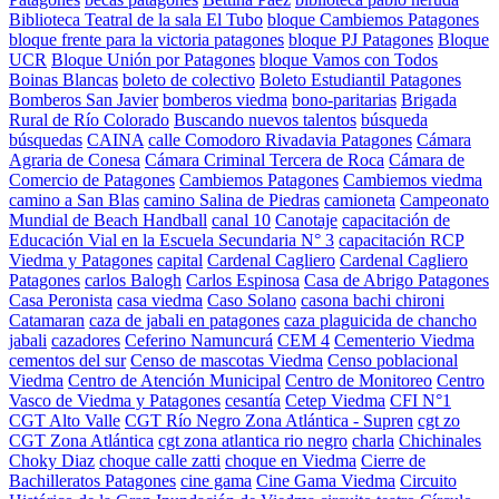
Biblioteca Teatral de la sala El Tubo
bloque Cambiemos Patagones
bloque frente para la victoria patagones
bloque PJ Patagones
Bloque
UCR
Bloque Unión por Patagones
bloque Vamos con Todos
Boinas Blancas
boleto de colectivo
Boleto Estudiantil Patagones
Bomberos San Javier
bomberos viedma
bono-paritarias
Brigada
Rural de Río Colorado
Buscando nuevos talentos
búsqueda
búsquedas
CAINA
calle Comodoro Rivadavia Patagones
Cámara
Agraria de Conesa
Cámara Criminal Tercera de Roca
Cámara de
Comercio de Patagones
Cambiemos Patagones
Cambiemos viedma
camino a San Blas
camino Salina de Piedras
camioneta
Campeonato
Mundial de Beach Handball
canal 10
Canotaje
capacitación de
Educación Vial en la Escuela Secundaria N° 3
capacitación RCP
Viedma y Patagones
capital
Cardenal Cagliero
Cardenal Cagliero
Patagones
carlos Balogh
Carlos Espinosa
Casa de Abrigo Patagones
Casa Peronista
casa viedma
Caso Solano
casona bachi chironi
Catamaran
caza de jabali en patagones
caza plaguicida de chancho
jabali
cazadores
Ceferino Namuncurá
CEM 4
Cementerio Viedma
cementos del sur
Censo de mascotas Viedma
Censo poblacional
Viedma
Centro de Atención Municipal
Centro de Monitoreo
Centro
Vasco de Viedma y Patagones
cesantía
Cetep Viedma
CFI N°1
CGT Alto Valle
CGT Río Negro Zona Atlántica - Supren
cgt zo
CGT Zona Atlántica
cgt zona atlantica rio negro
charla
Chichinales
Choky Diaz
choque calle zatti
choque en Viedma
Cierre de
Bachilleratos Patagones
cine gama
Cine Gama Viedma
Circuito