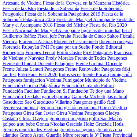
Artesana de Viedma
Fiesta de la Cerveza en la Manzana Histórica
Fiesta de la Ostra
Fiesta de la Soberanía
Fiesta de la Soberanía
Patagonica
Fiesta de la Soberanía Patagónica 2019
Fiesta de la
Soberanía Patagónica 2026
Fiesta del Mar y el Acampante
Fiesta del
Mar y el Acampante 2018
Fiesta del Michay
Fiesta del Río 2020
Fiesta Nacional del Mar y el Acampante
figuritas del mundial
fiscal
Guillermo Ibáñez
Fiscal jefe Peralta
Fiscalía de Cinco Saltos
Fiscalía
Viedma
Florencia Alcaraz
Florencia Casamiquela
florencia rupayan
Florencia Rupayán
FMI
Fogata por un Sueño
Fondo Editorial
Rionegrino
Forrajes Tecnol
Fortín Castre
FpV Patagones
Francisco
de Viedma y Narváez
Fredy Morales
Frente de Todos Patagones
Frente de Unidad Docente Patagones
Frente Gremial Docente
Frente Julieta Lanteri Patagones
Frente Renovador Patagones
friki
fan fest
Friki Fans Fest 2026
frutos secos
fuente Pucará
fumigación
Patagones
fumigacion Viedma
Fumigador Municipio de Viedma
Fundación Cocina Patagónica
Fundación Creando Futuro
Fundación Facilitar
Fundación Si
Fundación Te doy una Mano
Fundación Tzedaka
gabriel garnica
Gabriela Michetti
gas natural
Gasoducto Sao
Gasoducto Villarino Patagones
gatillo fácil
genoveva molinari
gerardo bari
gestión emocional
Girso Viedma
Patagones
Girsu San Javier
Girsu Viedma Patagones
Gladys
Castaño
Gloria Ovejero
gobierno rionegrino
golfo San Matías
golpeo a su bebe
Gonza Nicolas
Graciela Holtz
Graciela Hotlz
gremios municipales Viedma
gremios patagones
gremios zona
atlantica
Grupo Astral
Guardia Mitre prepara la 3° Fiesta Provincial