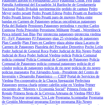
Patagones aprobó el Presupuesto 2019
Patagonia Comic Fest
patin
Patrulla Ambiental del Escuadrón 34 Bariloche de Gendarmería
Nacional
Paulo Bykaluk
pavimentación
pedido de captura
Pedro
Meyer
pedro pesatti
Pedro Pesatti Edersa
Pedro Pesatti en Bariloche
Pedro Pesatti Ipross
Pedro Pesatti paro de mujeres
Pelea entre
bandas en Carmen de Patagones
pelucas oncológicas patagones
Peña del Bailarin
Pensiones Patagones
periodista y escritor Carlos
Espinosa
Perla Prigoshin
Peronismo Militante
Pesatti - Weretilneck
Pesca infantil San Blas
Pier
pirotecnia patagones
pirotecnia viedma
PJ - FpV Patagones
PJ Patagones
plan 25 viviendas de patagones
Plan Castello
Plan Fines en Cagliero
plaza alsina
plaza Lacarra de
Carmen de Patagones
Plazoleta del Pescador Deportivo
Pocho León
Poder Judicial de General Roca
Poder Judicial de Río Negro
Poder
Judicial de Roca
Poder Judicial Viedma
policía
Policía Comunal
policia comunal
Policia Comunal de Carmen de Patagones
Policía
Comunal de Patagones
policia comunal patagones
policia de el
cóndor
policia de patagones
policia de rio negr
policia de rio negro
policias maragatos
Por Alejandro Assis - Presidente del Centro de
Inversión y Desarrollo Patagónico — CIDP
Portal de Servicios de
Viedma
Pre-cooperativa de la Chacra Spegazzini
Prefectura
Patagones
prensa charla
primer calefón solar en Viedma
Primer
encuentro de “Mujeres y Economía Social”
Primera Feria del
Regalo
Primera fiesta de la Cerveza Artesana de Viedma
PRO Río
Negro
Procrear
programa "Un Lote
Programa Acompañar
Programa
de Gestión Menstrual
programa Envion
programa Río Negro