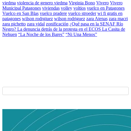
viedma
violencia de genero viedma
Virginia Bono
Vivero
Vivero
Municipal Patagones
viviendas
volley
voltios
vuelco en Patagones
Vuelco en San Blas
vuelco pradere
vuelco stroeder
wi fi gratis en
patagones
wilson rodrgiuez
wilson rodriguez
zara Atenas
zara macri
zara pichetto
zara vidal
zonificación
¿Qué pasa en la SENAF Río
Negro? La denuncia detrás de la protesta en el ECOS La Casita de
Nehuen
“La Noche de los Bares”
“Ni Una Menos”