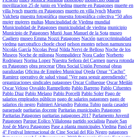
movilizacion 25 de junio en Viedma
muerte en Patagones
muerte en
villa lynch
muerto en Patagones
muerto en villa lynch
Muerto
Valcheta
muestra fotográfica
muestra fotográfica colectiva “50 años
mujer
mujeres
multas
Muncipalidad de Viedma
mundial
Municipalidad de Patagones
municipalidad de viedma
municipio
Municipio de Patagones
Murió Juan Manuel de la Sota
museo
Cagliero
museo Emma Nozzi Patagones
Nación
narcocriminalidad
viedma
narcotrafico choele choel
nelson montes
nelson namuncura
Nicolás García
Nicolas Peral
Nilda Nervi de Belloso
Noche de los
Museos
Noche de milonga
Nompalidece
Nora Cader
Norberto
Rodriguez
Norina Lopez
Nuestra Señora del Carmen
nueva rotonda
en Patagones
obra procrear
Obra Social Unión Personal
obras
paralizadas
Oficina de Empleo Municipal
Ojeda
Omar "Cacho"
Ramirez
operativo de salud visual "Ver para seguir aprendiendo"
organizaciones sindicales patagones
Oscar Collueque
Oscar Meilán
Oscar Veloso
Osvaldo Rampellotto
Pablo Barreno
Pablo Cifuentes
Pablo Diaz
Pablo Melano
Pablo Porcelli
Pablo Soler
Pago de
salarios empleados públicos
pago de salarios patagones
pago de
salarios río negro
Palmieri Alejandro
Paloma Tubio
paola casadei
paraepade
paritarias docente
Paritarias municipales Patagones
Paritarias Patagones
paritarias patagones 2017
Parlamento Juvenil
Patagones
Parque Eolico Villalonga
partido socialista
Pasaje San
José de Mayo Patagones
Pase a planta municipales Viedma
Pasó el
4° Festival Internacional de Cine Social del Río Negro
patagones