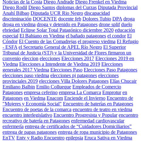
Noticias de la Costa
Diego Andrade
Diego Frenkel en Viedma
Diego Rodil
Diego Santos
diplomas del Curzas
Diputada Provincial
Anahí Bilbao
Diputada UCR Rio Negro
discapacidad
discriminación
DOCENTE
docente feb
Dolores Tubio
DPA
droga
droga en viedma
droga y detenido en Patagones
drone splif
duelo
ebriedad
Eclipse Solar Total Patagónico diciembre 2020
educación
especial
El Bahiano en Viedma
el bañado patagones
el condor
El
Cóndor
El Cuento de las Comadrejas
el progreso viedma
El Refugio
- ESFA
el Secretario General de APEL Río Negro
El Superior
Tribunal de Justicia (STJ) y la Universidad de Flores firmaron un
convenio
eleccion
elecciones
Elecciones 2017
Elecciones 2019 en
Viedma
Elecciones a Intendente de Viedma 2019
Elecciones
generales 2017 Viedma
Elecciones Paso
Elecciones Paso Patagones
elecciones paso viedma
elecciones pj patagones
elecciones
provinciales 2019
elecciones Villa Dolores Patagones
Elías Chucair
Emiliano Balbin
Emilio Collueque
Empleados de Comercio
Patagones
empresa ceferino
empresa La Comarca
Emprotur
en
Patagones
en Viedma
Enacom
Enciende el Invierno
Encuentro de
"Mujeres y Economía Social"
Encuentro de baterías en Patagones
Encuentro de poetas de la comarca
encuentro de teatro en viedma
encuentro interlegislativo
Encuentro Progresista y Popular
encuentro
recreativo de batería en Patagones
enfermedad cardiovascular
enfermería
entrega de certificados de “Cuidadores Domiciliarios”
entrega de papas patagones
entrega de ropa municipio de Patagones
EnTV
Entv y Radio Encuentro
epilepsia
Eruca Sativa en Viedma