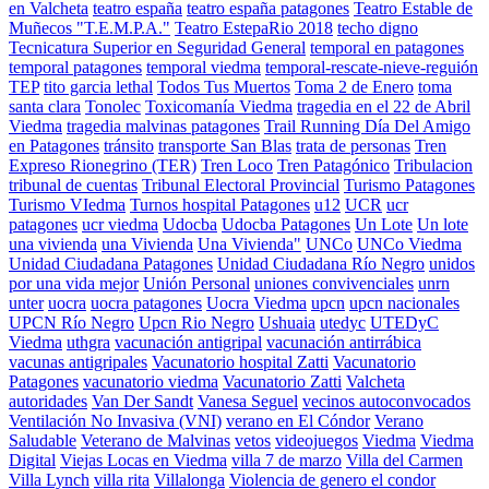
en Valcheta
teatro españa
teatro españa patagones
Teatro Estable de
Muñecos "T.E.M.P.A."
Teatro EstepaRio 2018
techo digno
Tecnicatura Superior en Seguridad General
temporal en patagones
temporal patagones
temporal viedma
temporal-rescate-nieve-reguión
TEP
tito garcia lethal
Todos Tus Muertos
Toma 2 de Enero
toma
santa clara
Tonolec
Toxicomanía Viedma
tragedia en el 22 de Abril
Viedma
tragedia malvinas patagones
Trail Running Día Del Amigo
en Patagones
tránsito
transporte San Blas
trata de personas
Tren
Expreso Rionegrino (TER)
Tren Loco
Tren Patagónico
Tribulacion
tribunal de cuentas
Tribunal Electoral Provincial
Turismo Patagones
Turismo VIedma
Turnos hospital Patagones
u12
UCR
ucr
patagones
ucr viedma
Udocba
Udocba Patagones
Un Lote
Un lote
una vivienda
una Vivienda
Una Vivienda"
UNCo
UNCo Viedma
Unidad Ciudadana Patagones
Unidad Ciudadana Río Negro
unidos
por una vida mejor
Unión Personal
uniones convivenciales
unrn
unter
uocra
uocra patagones
Uocra Viedma
upcn
upcn nacionales
UPCN Río Negro
Upcn Rio Negro
Ushuaia
utedyc
UTEDyC
Viedma
uthgra
vacunación antigripal
vacunación antirrábica
vacunas antigripales
Vacunatorio hospital Zatti
Vacunatorio
Patagones
vacunatorio viedma
Vacunatorio Zatti
Valcheta
autoridades
Van Der Sandt
Vanesa Seguel
vecinos autoconvocados
Ventilación No Invasiva (VNI)
verano en El Cóndor
Verano
Saludable
Veterano de Malvinas
vetos
videojuegos
Viedma
Viedma
Digital
Viejas Locas en Viedma
villa 7 de marzo
Villa del Carmen
Villa Lynch
villa rita
Villalonga
Violencia de genero el condor