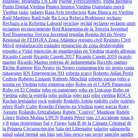
Bilingüe.
programa Un Lote
Puente Ferrocarretero.
Punta Bermeja
Punto Digital Viedma
Puntos limpios Viedma
Quirofano movil
Viedma
radar
radares
Rara Avis productora
Rata Blanca en Viedma
Raúl Martinez
Raúl Sale
Re Loca
Rebeca Rodriguez
rechazo
Rechazo a la Reforma Laboral
reciclaje
recital
reclamo
reclamo unrn
reclamos
reconocimiento
Red Rionegrina de la Tercera Juventud
Red Rionegrina Tercera Juventud
regalías
Regata del río Negro
Regional de FEHGRA Zona Atlántica
registro civil
Registro Civil
Móvil
regularización estatales
reparación de zona desfavorable
repudio a Vidal
retención de guardavidas en Viedma
ricardo alfonsin
Ricardo Curetti
Ricardo Curetti 2017
Ricardo Curetti 2019
ricardo
marino
Ricardo Marino entrega de indumentaria
Riccrdo marino
Richie Ramone
Río Negro
río Negro contaminación
río negro costa
patagones
RN Emergencias 911
roberta scavo
Roberto Julían Peréz
Cedron
Roberto Lipiante
Roberto Meschini
roberto vargas
robo a
taxista en Viedma
robo empresa edes
Robo en el CAPS Patagonia
Robo en El Cóndor
robo en patagones
robo en Unicoop
Robo en
Viedma
robo la estrella
robo policia
robo taxi
robo viedma
ROCA
Rochas legislador
rock
rodolfo
Rodolfo Artola
rodolfo cufre
rodrigo
pérez
Rody Cufre
Rogelio Frigerio en Viedma
roger garcia
Roky
Aguirre
Rolando Arrizabalaga
Rubén "Cuniyo" Maglione
Rubén
López
Ruben Molina UPCN
Rubén Pérez
ruta 23 accidente
rutas 6
y 8
rutas rionegrinas
Sal y Fuego
Sala B de la Cámara Criminal de
la Primera Circunscripción
Sala del Libertador
salarios
salmonella
salud
salud mental
san blas
san blas pesca
san javier
sanción
sandro