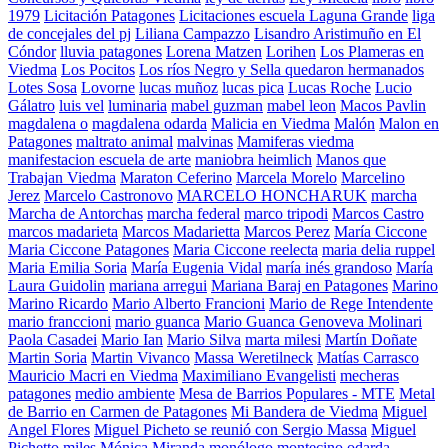
1979
Licitación Patagones
Licitaciones escuela Laguna Grande
liga
de concejales del pj
Liliana Campazzo
Lisandro Aristimuño en El
Cóndor
lluvia patagones
Lorena Matzen
Lorihen
Los Plameras en
Viedma
Los Pocitos
Los ríos Negro y Sella quedaron hermanados
Lotes Sosa
Lovorne
lucas muñoz
lucas pica
Lucas Roche
Lucio
Gálatro
luis vel
luminaria
mabel guzman
mabel leon
Macos Pavlin
magdalena o
magdalena odarda
Malicia en Viedma
Malón
Malon en
Patagones
maltrato animal
malvinas
Mamiferas viedma
manifestacion escuela de arte
maniobra heimlich
Manos que
Trabajan Viedma
Maraton Ceferino
Marcela Morelo
Marcelino
Jerez
Marcelo Castronovo
MARCELO HONCHARUK
marcha
Marcha de Antorchas
marcha federal
marco tripodi
Marcos Castro
marcos madarieta
Marcos Madarietta
Marcos Perez
María Ciccone
Maria Ciccone Patagones
Maria Ciccone reelecta
maria delia ruppel
Maria Emilia Soria
María Eugenia Vidal
maría inés grandoso
María
Laura Guidolin
mariana arregui
Mariana Baraj en Patagones
Marino
Marino Ricardo
Mario Alberto Francioni
Mario de Rege Intendente
mario franccioni
mario guanca
Mario Guanca Genoveva Molinari
Paola Casadei
Mario Ian
Mario Silva
marta milesi
Martín Doñate
Martin Soria
Martin Vivanco
Massa Weretilneck
Matías Carrasco
Mauricio Macri en Viedma
Maximiliano Evangelisti
mecheras
patagones
medio ambiente
Mesa de Barrios Populares - MTE
Metal
de Barrio en Carmen de Patagones
Mi Bandera de Viedma
Miguel
Angel Flores
Miguel Picheto se reunió con Sergio Massa
Miguel
Pichetto
miles
Mónica Miranda
monólogo
montecino odarda