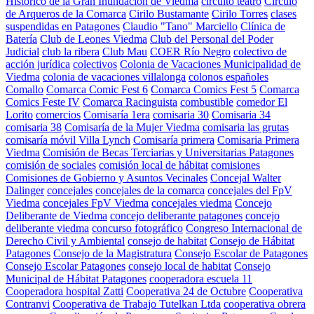
Histórico de la Gran Inundación de Viedma
circuito teatro
Círculo
de Arqueros de la Comarca
Cirilo Bustamante
Cirilo Torres
clases
suspendidas en Patagones
Claudio "Tano" Marciello
Clínica de
Batería
Club de Leones Viedma
Club del Personal del Poder
Judicial
club la ribera
Club Mau
COER Río Negro
colectivo de
acción jurídica
colectivos
Colonia de Vacaciones Municipalidad de
Viedma
colonia de vacaciones villalonga
colonos españoles
Comallo
Comarca Comic Fest 6
Comarca Comics Fest 5
Comarca
Comics Feste IV
Comarca Racinguista
combustible
comedor El
Lorito
comercios
Comisaría 1era
comisaria 30
Comisaria 34
comisaria 38
Comisaría de la Mujer Viedma
comisaria las grutas
comisaría móvil Villa Lynch
Comisaría primera
Comisaria Primera
Viedma
Comisión de Becas Terciarias y Universitarias Patagones
comisión de sociales
comisión local de hábitat
comisiones
Comisiones de Gobierno y Asuntos Vecinales
Concejal Walter
Dalinger
concejales
concejales de la comarca
concejales del FpV
Viedma
concejales FpV Viedma
concejales viedma
Concejo
Deliberante de Viedma
concejo deliberante patagones
concejo
deliberante viedma
concurso fotográfico
Congreso Internacional de
Derecho Civil y Ambiental
consejo de habitat
Consejo de Hábitat
Patagones
Consejo de la Magistratura
Consejo Escolar de Patagones
Consejo Escolar Patagones
consejo local de habitat
Consejo
Municipal de Hábitat Patagones
cooperadora escuela 11
Cooperadora hospital Zatti
Cooperativa 24 de Octubre
Cooperativa
Contranvi
Cooperativa de Trabajo Tutelkan Ltda
cooperativa obrera