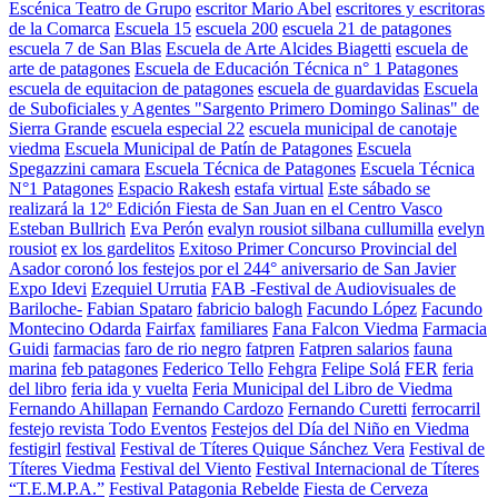
Escénica Teatro de Grupo
escritor Mario Abel
escritores y escritoras
de la Comarca
Escuela 15
escuela 200
escuela 21 de patagones
escuela 7 de San Blas
Escuela de Arte Alcides Biagetti
escuela de
arte de patagones
Escuela de Educación Técnica n° 1 Patagones
escuela de equitacion de patagones
escuela de guardavidas
Escuela
de Suboficiales y Agentes "Sargento Primero Domingo Salinas" de
Sierra Grande
escuela especial 22
escuela municipal de canotaje
viedma
Escuela Municipal de Patín de Patagones
Escuela
Spegazzini camara
Escuela Técnica de Patagones
Escuela Técnica
N°1 Patagones
Espacio Rakesh
estafa virtual
Este sábado se
realizará la 12º Edición Fiesta de San Juan en el Centro Vasco
Esteban Bullrich
Eva Perón
evalyn rousiot silbana cullumilla
evelyn
rousiot
ex los gardelitos
Exitoso Primer Concurso Provincial del
Asador coronó los festejos por el 244° aniversario de San Javier
Expo Idevi
Ezequiel Urrutia
FAB -Festival de Audiovisuales de
Bariloche-
Fabian Spataro
fabricio balogh
Facundo López
Facundo
Montecino Odarda
Fairfax
familiares
Fana Falcon Viedma
Farmacia
Guidi
farmacias
faro de rio negro
fatpren
Fatpren salarios
fauna
marina
feb patagones
Federico Tello
Fehgra
Felipe Solá
FER
feria
del libro
feria ida y vuelta
Feria Municipal del Libro de Viedma
Fernando Ahillapan
Fernando Cardozo
Fernando Curetti
ferrocarril
festejo revista Todo Eventos
Festejos del Día del Niño en Viedma
festigirl
festival
Festival de Títeres Quique Sánchez Vera
Festival de
Títeres Viedma
Festival del Viento
Festival Internacional de Títeres
“T.E.M.P.A.”
Festival Patagonia Rebelde
Fiesta de Cerveza