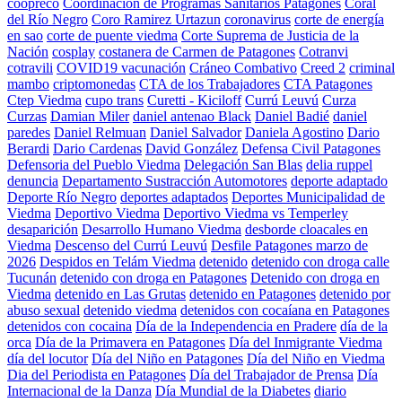
coopreco
Coordinación de Programas Sanitarios Patagones
Coral
del Río Negro
Coro Ramirez Urtazun
coronavirus
corte de energía
en sao
corte de puente viedma
Corte Suprema de Justicia de la
Nación
cosplay
costanera de Carmen de Patagones
Cotranvi
cotravili
COVID19 vacunación
Cráneo Combativo
Creed 2
criminal
mambo
criptomonedas
CTA de los Trabajadores
CTA Patagones
Ctep Viedma
cupo trans
Curetti - Kiciloff
Currú Leuvú
Curza
Curzas
Damian Miler
daniel antenao Black
Daniel Badié
daniel
paredes
Daniel Relmuan
Daniel Salvador
Daniela Agostino
Dario
Berardi
Dario Cardenas
David González
Defensa Civil Patagones
Defensoria del Pueblo Viedma
Delegación San Blas
delia ruppel
denuncia
Departamento Sustracción Automotores
deporte adaptado
Deporte Río Negro
deportes adaptados
Deportes Municipalidad de
Viedma
Deportivo Viedma
Deportivo Viedma vs Temperley
desaparición
Desarrollo Humano Viedma
desborde cloacales en
Viedma
Descenso del Currú Leuvú
Desfile Patagones marzo de
2026
Despidos en Telám Viedma
detenido
detenido con droga calle
Tucunán
detenido con droga en Patagones
Detenido con droga en
Viedma
detenido en Las Grutas
detenido en Patagones
detenido por
abuso sexual
detenido viedma
detenidos con cocaíana en Patagones
detenidos con cocaina
Día de la Independencia en Pradere
día de la
orca
Día de la Primavera en Patagones
Día del Inmigrante Viedma
día del locutor
Día del Niño en Patagones
Día del Niño en Viedma
Dia del Periodista en Patagones
Día del Trabajador de Prensa
Día
Internacional de la Danza
Día Mundial de la Diabetes
diario