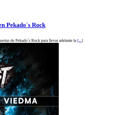
 en Pekado´s Rock
 puertas de Pekado´s Rock para llevar adelante la
[...]