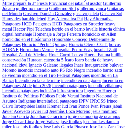
Mitre prepara la 3° Fiesta Provincial del jabalí al asador
Guillermo
Jócano
guillermo moreno
Guillermo Skrt
guillermo yanca
Guitarras
del Mundo
Gustavo Damián González
gustavo paleta
Gustavo Sol
Hamvides
haroldo lebed
Hay Alternativa Pat
Hay Alternativa
Patagones
HCD Patagones
HCD Patagones en Stroeder
heavy
metal
Hector Pipi Telechea
herido en el barrio lavalle
historia clínica
digital
homenaje
Homenaje a Jorge Ferreira
homicidio en Allen
homicidio en el hipódromo
Honorable Concejo Deliberante de
Patagones
Horacio "Pechi" Quiroga
Horacio Otero -CGT-
horcas
HORNE
Horrendum Vermis
Hospital Pedro Ecay
hospital Zatti
Hospital Zatti de Viedma
Hotel Currú Leuvú
Huerta Fatima
huillín
conservación
Huracan categoria 5
Ícaro
Icaro banda de heavy
nacional
idevi
Ignacio Galeano
ilegales
Inaes
Inauguración bulevar
Moreno
incendio
incendio auto PS Río Negro
incendio barrio zatti
de viedma
incendio en el Tiro Federal Patagones
incendio en La
Baliza
Incendio en la calle mitre
incendio en patagones
Incendio en
Patagones 24 de julio 2026
incendio patagones
incendio villalonga
incendios patagones
inclusión
infraestructura
Ingeniero Huergo
Instituto de Políticas Públicas Pablo Verani
Instituto Nacional de
Asuntos Indígenas
intersindical patagones
IPPV
IPROSS
Irineo
Calvo
Irrompibles
Isaías Kremer
Iud
Ivan Ponce
Ivan Preuss
jabali
Javier Acevedo
javier iud
Jeremías Loza Moreno
jesus martinez
Jonatan García
Jonathan Caracciolo
jorge ocampo
jorge ocampos
Jorge Oscar Lima
Jorge Vallaza
jose foulkes
jose foulkes damian
miler
Jose luis foulkes
José Luis Garcia Pinasco
Jose Luis Zara
Jose