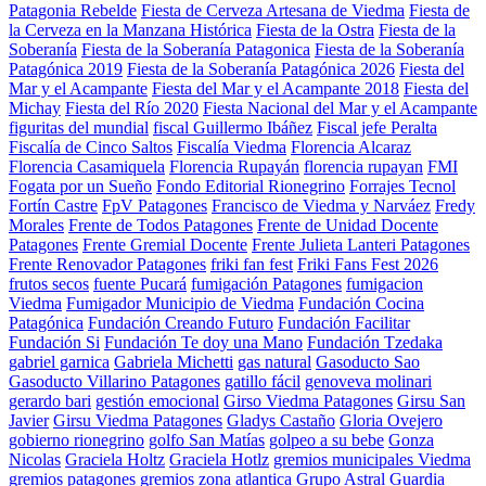
Patagonia Rebelde
Fiesta de Cerveza Artesana de Viedma
Fiesta de
la Cerveza en la Manzana Histórica
Fiesta de la Ostra
Fiesta de la
Soberanía
Fiesta de la Soberanía Patagonica
Fiesta de la Soberanía
Patagónica 2019
Fiesta de la Soberanía Patagónica 2026
Fiesta del
Mar y el Acampante
Fiesta del Mar y el Acampante 2018
Fiesta del
Michay
Fiesta del Río 2020
Fiesta Nacional del Mar y el Acampante
figuritas del mundial
fiscal Guillermo Ibáñez
Fiscal jefe Peralta
Fiscalía de Cinco Saltos
Fiscalía Viedma
Florencia Alcaraz
Florencia Casamiquela
Florencia Rupayán
florencia rupayan
FMI
Fogata por un Sueño
Fondo Editorial Rionegrino
Forrajes Tecnol
Fortín Castre
FpV Patagones
Francisco de Viedma y Narváez
Fredy
Morales
Frente de Todos Patagones
Frente de Unidad Docente
Patagones
Frente Gremial Docente
Frente Julieta Lanteri Patagones
Frente Renovador Patagones
friki fan fest
Friki Fans Fest 2026
frutos secos
fuente Pucará
fumigación Patagones
fumigacion
Viedma
Fumigador Municipio de Viedma
Fundación Cocina
Patagónica
Fundación Creando Futuro
Fundación Facilitar
Fundación Si
Fundación Te doy una Mano
Fundación Tzedaka
gabriel garnica
Gabriela Michetti
gas natural
Gasoducto Sao
Gasoducto Villarino Patagones
gatillo fácil
genoveva molinari
gerardo bari
gestión emocional
Girso Viedma Patagones
Girsu San
Javier
Girsu Viedma Patagones
Gladys Castaño
Gloria Ovejero
gobierno rionegrino
golfo San Matías
golpeo a su bebe
Gonza
Nicolas
Graciela Holtz
Graciela Hotlz
gremios municipales Viedma
gremios patagones
gremios zona atlantica
Grupo Astral
Guardia