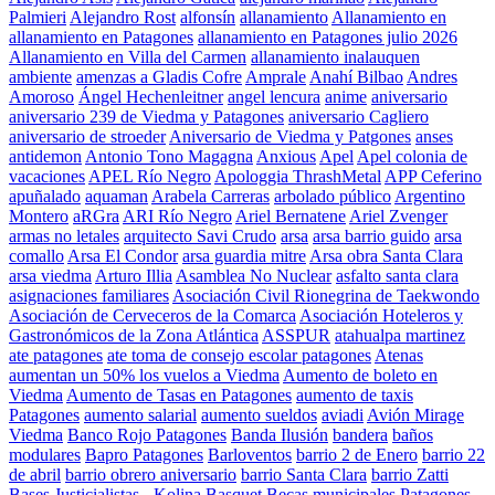
Palmieri
Alejandro Rost
alfonsín
allanamiento
Allanamiento en
allanamiento en Patagones
allanamiento en Patagones julio 2026
Allanamiento en Villa del Carmen
allanamiento inalauquen
ambiente
amenzas a Gladis Cofre
Amprale
Anahí Bilbao
Andres
Amoroso
Ángel Hechenleitner
angel lencura
anime
aniversario
aniversario 239 de Viedma y Patagones
aniversario Cagliero
aniversario de stroeder
Aniversario de Viedma y Patgones
anses
antidemon
Antonio Tono Magagna
Anxious
Apel
Apel colonia de
vacaciones
APEL Río Negro
Apologgia ThrashMetal
APP Ceferino
apuñalado
aquaman
Arabela Carreras
arbolado público
Argentino
Montero
aRGra
ARI Río Negro
Ariel Bernatene
Ariel Zvenger
armas no letales
arquitecto Savi Crudo
arsa
arsa barrio guido
arsa
comallo
Arsa El Condor
arsa guardia mitre
Arsa obra Santa Clara
arsa viedma
Arturo Illia
Asamblea No Nuclear
asfalto santa clara
asignaciones familiares
Asociación Civil Rionegrina de Taekwondo
Asociación de Cerveceros de la Comarca
Asociación Hoteleros y
Gastronómicos de la Zona Atlántica
ASSPUR
atahualpa martinez
ate patagones
ate toma de consejo escolar patagones
Atenas
aumentan un 50% los vuelos a Viedma
Aumento de boleto en
Viedma
Aumento de Tasas en Patagones
aumento de taxis
Patagones
aumento salarial
aumento sueldos
aviadi
Avión Mirage
Viedma
Banco Rojo Patagones
Banda Ilusión
bandera
baños
modulares
Bapro Patagones
Barloventos
barrio 2 de Enero
barrio 22
de abril
barrio obrero aniversario
barrio Santa Clara
barrio Zatti
Bases Justicialistas - Kolina
Basquet
Becas municipales Patagones