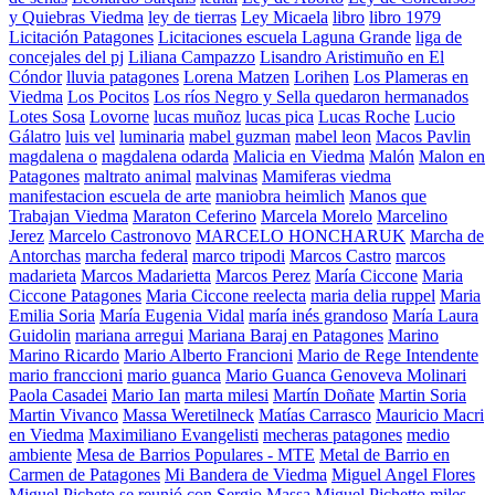
y Quiebras Viedma
ley de tierras
Ley Micaela
libro
libro 1979
Licitación Patagones
Licitaciones escuela Laguna Grande
liga de
concejales del pj
Liliana Campazzo
Lisandro Aristimuño en El
Cóndor
lluvia patagones
Lorena Matzen
Lorihen
Los Plameras en
Viedma
Los Pocitos
Los ríos Negro y Sella quedaron hermanados
Lotes Sosa
Lovorne
lucas muñoz
lucas pica
Lucas Roche
Lucio
Gálatro
luis vel
luminaria
mabel guzman
mabel leon
Macos Pavlin
magdalena o
magdalena odarda
Malicia en Viedma
Malón
Malon en
Patagones
maltrato animal
malvinas
Mamiferas viedma
manifestacion escuela de arte
maniobra heimlich
Manos que
Trabajan Viedma
Maraton Ceferino
Marcela Morelo
Marcelino
Jerez
Marcelo Castronovo
MARCELO HONCHARUK
Marcha de
Antorchas
marcha federal
marco tripodi
Marcos Castro
marcos
madarieta
Marcos Madarietta
Marcos Perez
María Ciccone
Maria
Ciccone Patagones
Maria Ciccone reelecta
maria delia ruppel
Maria
Emilia Soria
María Eugenia Vidal
maría inés grandoso
María Laura
Guidolin
mariana arregui
Mariana Baraj en Patagones
Marino
Marino Ricardo
Mario Alberto Francioni
Mario de Rege Intendente
mario franccioni
mario guanca
Mario Guanca Genoveva Molinari
Paola Casadei
Mario Ian
marta milesi
Martín Doñate
Martin Soria
Martin Vivanco
Massa Weretilneck
Matías Carrasco
Mauricio Macri
en Viedma
Maximiliano Evangelisti
mecheras patagones
medio
ambiente
Mesa de Barrios Populares - MTE
Metal de Barrio en
Carmen de Patagones
Mi Bandera de Viedma
Miguel Angel Flores
Miguel Picheto se reunió con Sergio Massa
Miguel Pichetto
miles