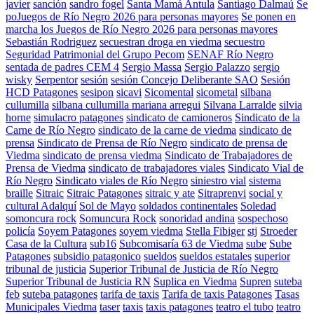
javier
sanción
sandro fogel
Santa Mamá Antula
Santiago Dalmaú
Se
poJuegos de Río Negro 2026 para personas mayores
Se ponen en
marcha los Juegos de Río Negro 2026 para personas mayores
Sebastián Rodriguez
secuestran droga en viedma
secuestro
Seguridad Patrimonial del Grupo Pecom
SENAF Río Negro
sentada de padres CEM 4
Sergio Massa
Sergio Palazzo
sergio
wisky
Serpentor
sesión
sesión Concejo Deliberante SAO
Sesión
HCD Patagones
sesipon
sicavi
Sicomental
sicometal
silbana
cullumilla
silbana cullumilla mariana arregui
Silvana Larralde
silvia
horne
simulacro patagones
sindicato de camioneros
Sindicato de la
Carne de Río Negro
sindicato de la carne de viedma
sindicato de
prensa
Sindicato de Prensa de Río Negro
sindicato de prensa de
Viedma
sindicato de prensa viedma
Sindicato de Trabajadores de
Prensa de Viedma
sindicato de trabajadores viales
Sindicato Vial de
Río Negro
Sindicato viales de Río Negro
siniestro vial
sistema
braille
Sitraic
Sitraic Patagones
sitraic y ate
Sitraprenvi
social y
cultural Adalquí
Sol de Mayo
soldados continentales
Soledad
somoncura rock
Somuncura Rock
sonoridad andina
sospechoso
policía
Soyem Patagones
soyem viedma
Stella Fibiger
stj
Stroeder
Casa de la Cultura
sub16
Subcomisaría 63 de Viedma
sube
Sube
Patagones
subsidio patagonico
sueldos
sueldos estatales
superior
tribunal de justicia
Superior Tribunal de Justicia de Río Negro
Superior Tribunal de Justicia RN
Suplica en Viedma
Supren
suteba
feb
suteba patagones
tarifa de taxis
Tarifa de taxis Patagones
Tasas
Municipales Viedma
taser
taxis
taxis patagones
teatro el tubo
teatro