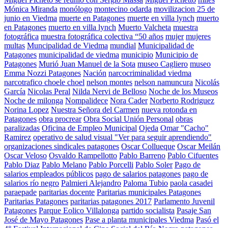
Mónica Miranda
monólogo
montecino odarda
movilizacion 25 de
junio en Viedma
muerte en Patagones
muerte en villa lynch
muerto
en Patagones
muerto en villa lynch
Muerto Valcheta
muestra
fotográfica
muestra fotográfica colectiva “50 años
mujer
mujeres
multas
Muncipalidad de Viedma
mundial
Municipalidad de
Patagones
municipalidad de viedma
municipio
Municipio de
Patagones
Murió Juan Manuel de la Sota
museo Cagliero
museo
Emma Nozzi Patagones
Nación
narcocriminalidad viedma
narcotrafico choele choel
nelson montes
nelson namuncura
Nicolás
García
Nicolas Peral
Nilda Nervi de Belloso
Noche de los Museos
Noche de milonga
Nompalidece
Nora Cader
Norberto Rodriguez
Norina Lopez
Nuestra Señora del Carmen
nueva rotonda en
Patagones
obra procrear
Obra Social Unión Personal
obras
paralizadas
Oficina de Empleo Municipal
Ojeda
Omar "Cacho"
Ramirez
operativo de salud visual "Ver para seguir aprendiendo"
organizaciones sindicales patagones
Oscar Collueque
Oscar Meilán
Oscar Veloso
Osvaldo Rampellotto
Pablo Barreno
Pablo Cifuentes
Pablo Diaz
Pablo Melano
Pablo Porcelli
Pablo Soler
Pago de
salarios empleados públicos
pago de salarios patagones
pago de
salarios río negro
Palmieri Alejandro
Paloma Tubio
paola casadei
paraepade
paritarias docente
Paritarias municipales Patagones
Paritarias Patagones
paritarias patagones 2017
Parlamento Juvenil
Patagones
Parque Eolico Villalonga
partido socialista
Pasaje San
José de Mayo Patagones
Pase a planta municipales Viedma
Pasó el