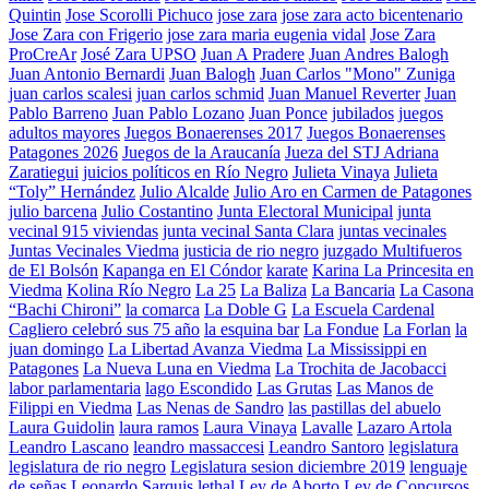
Quintin
Jose Scorolli Pichuco
jose zara
jose zara acto bicentenario
Jose Zara con Frigerio
jose zara maria eugenia vidal
Jose Zara
ProCreAr
José Zara UPSO
Juan A Pradere
Juan Andres Balogh
Juan Antonio Bernardi
Juan Balogh
Juan Carlos "Mono" Zuniga
juan carlos scalesi
juan carlos schmid
Juan Manuel Reverter
Juan
Pablo Barreno
Juan Pablo Lozano
Juan Ponce
jubilados
juegos
adultos mayores
Juegos Bonaerenses 2017
Juegos Bonaerenses
Patagones 2026
Juegos de la Araucanía
Jueza del STJ Adriana
Zaratiegui
juicios políticos en Río Negro
Julieta Vinaya
Julieta
“Toly” Hernández
Julio Alcalde
Julio Aro en Carmen de Patagones
julio barcena
Julio Costantino
Junta Electoral Municipal
junta
vecinal 915 viviendas
junta vecinal Santa Clara
juntas vecinales
Juntas Vecinales Viedma
justicia de rio negro
juzgado Multifueros
de El Bolsón
Kapanga en El Cóndor
karate
Karina La Princesita en
Viedma
Kolina Río Negro
La 25
La Baliza
La Bancaria
La Casona
“Bachi Chironi”
la comarca
La Doble G
La Escuela Cardenal
Cagliero celebró sus 75 año
la esquina bar
La Fondue
La Forlan
la
juan domingo
La Libertad Avanza Viedma
La Mississippi en
Patagones
La Nueva Luna en Viedma
La Trochita de Jacobacci
labor parlamentaria
lago Escondido
Las Grutas
Las Manos de
Filippi en Viedma
Las Nenas de Sandro
las pastillas del abuelo
Laura Guidolin
laura ramos
Laura Vinaya
Lavalle
Lazaro Artola
Leandro Lascano
leandro massaccesi
Leandro Santoro
legislatura
legislatura de rio negro
Legislatura sesion diciembre 2019
lenguaje
de señas
Leonardo Sarquis
lethal
Ley de Aborto
Ley de Concursos