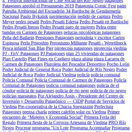
4° Festival Internacional de Cine Social del Río Negro
patagones
Patagones aprobó el Presupuesto 2019
Patagonia Comic Fest
patin
Patrulla Ambiental del Escuadrón 34 Bariloche de Gendarmería
Nacional
Paulo Bykaluk
pavimentación
pedido de captura
Pedro
Meyer
pedro pesatti
Pedro Pesatti Edersa
Pedro Pesatti en Bariloche
Pedro Pesatti Ipross
Pedro Pesatti paro de mujeres
Pelea entre
bandas en Carmen de Patagones
pelucas oncológicas patagones
Peña del Bailarin
Pensiones Patagones
periodista y escritor Carlos
Espinosa
Perla Prigoshin
Peronismo Militante
Pesatti - Weretilneck
Pesca infantil San Blas
Pier
pirotecnia patagones
pirotecnia viedma
PJ - FpV Patagones
PJ Patagones
plan 25 viviendas de patagones
Plan Castello
Plan Fines en Cagliero
plaza alsina
plaza Lacarra de
Carmen de Patagones
Plazoleta del Pescador Deportivo
Pocho León
Poder Judicial de General Roca
Poder Judicial de Río Negro
Poder
Judicial de Roca
Poder Judicial Viedma
policía
policia comunal
Policía Comunal
Policia Comunal de Carmen de Patagones
Policía
Comunal de Patagones
policia comunal patagones
policia de el
cóndor
policia de patagones
policia de rio negr
policia de rio negro
policias maragatos
Por Alejandro Assis - Presidente del Centro de
Inversión y Desarrollo Patagónico — CIDP
Portal de Servicios de
Viedma
Pre-cooperativa de la Chacra Spegazzini
Prefectura
Patagones
prensa charla
primer calefón solar en Viedma
Primer
encuentro de “Mujeres y Economía Social”
Primera Feria del
Regalo
Primera fiesta de la Cerveza Artesana de Viedma
PRO Río
Negro
Procrear
programa "Un Lote
Programa Acompañar
Programa