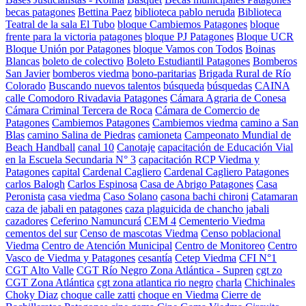
becas patagones
Bettina Paez
biblioteca pablo neruda
Biblioteca
Teatral de la sala El Tubo
bloque Cambiemos Patagones
bloque
frente para la victoria patagones
bloque PJ Patagones
Bloque UCR
Bloque Unión por Patagones
bloque Vamos con Todos
Boinas
Blancas
boleto de colectivo
Boleto Estudiantil Patagones
Bomberos
San Javier
bomberos viedma
bono-paritarias
Brigada Rural de Río
Colorado
Buscando nuevos talentos
búsqueda
búsquedas
CAINA
calle Comodoro Rivadavia Patagones
Cámara Agraria de Conesa
Cámara Criminal Tercera de Roca
Cámara de Comercio de
Patagones
Cambiemos Patagones
Cambiemos viedma
camino a San
Blas
camino Salina de Piedras
camioneta
Campeonato Mundial de
Beach Handball
canal 10
Canotaje
capacitación de Educación Vial
en la Escuela Secundaria N° 3
capacitación RCP Viedma y
Patagones
capital
Cardenal Cagliero
Cardenal Cagliero Patagones
carlos Balogh
Carlos Espinosa
Casa de Abrigo Patagones
Casa
Peronista
casa viedma
Caso Solano
casona bachi chironi
Catamaran
caza de jabali en patagones
caza plaguicida de chancho jabali
cazadores
Ceferino Namuncurá
CEM 4
Cementerio Viedma
cementos del sur
Censo de mascotas Viedma
Censo poblacional
Viedma
Centro de Atención Municipal
Centro de Monitoreo
Centro
Vasco de Viedma y Patagones
cesantía
Cetep Viedma
CFI N°1
CGT Alto Valle
CGT Río Negro Zona Atlántica - Supren
cgt zo
CGT Zona Atlántica
cgt zona atlantica rio negro
charla
Chichinales
Choky Diaz
choque calle zatti
choque en Viedma
Cierre de