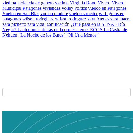
viedma
violencia de genero viedma
Virginia Bono
Vivero
Vivero
Municipal Patagones
viviendas
volley
voltios
vuelco en Patagones
Vuelco en San Blas
vuelco pradere
vuelco stroeder
wi fi gratis en
patagones
wilson rodrgiuez
wilson rodriguez
zara Atenas
zara macri
zara pichetto
zara vidal
zonificación
¿Qué pasa en la SENAF Río
Negro? La denuncia detrás de la protesta en el ECOS La Casita de
Nehuen
“La Noche de los Bares”
“Ni Una Menos”