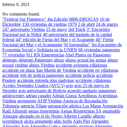
febrero 9, 2021
No comments found.
"Festival Sur Flamenco" 4ta Edición
0800-DROGAS
10 de
Diciembre
150 viviendas de viedma
1979
2 de abril
24 de marzo
247 aniversario Viedma
25 de mayo
3rd Track
3° Encuentro
Nacional por la Niñez
40 aniversario del traslado de la capital
federal
44º edición de Fiesta del Mar y el Acapamte
46° Fiesta
Nacional del Mar y el Acampante
50 fotografías”
5to Encuentro de
Economía Social y Solidaria en la UNRN
66 viviendas patagones
77 viviendas
911 RN Emergencias
Abel Pintos en Patagones
abigeato
abigeato Patagones
abuso
abuso sexual las grutas
abuso
sexual viedma
abuso Viedma
accidente avioneta villalonga
accidente en plaza San Martin de Viedma
accidente en villalonga
accidente jefe de policia patagones
accidente policia
accidente
Pradere
accidente rotonda islas malvinas
accidente villalonga
Aceites Vegetales Usados (AVU’s)
acto
acto 25 de mayo en
Stroeder
acto aniversario de Bolivia
acuerdo paritario patagones
adolescentes
adrian casadei
Adrián Grassi
Aerolíneas Argentinas
Viedma
aeropuerto
AFIP Viedma
Agencia de Recaudación
Tributaria
agencia Télam
agrupación atletica Las Maras
Agrupación
Raúl Alfonsin
aguas rionegrinas
Aguas Rionegrinas SA
aguinaldo
Ahgzarn
ahogado en el río Negro
Alberto Castillo
alberto
weretilneck
alcira argumedo
aldo boffa
Aldo Pier
Alejandro
Alejandro Asis
Alejandro Gatica
alejandro marinao
Alejandro