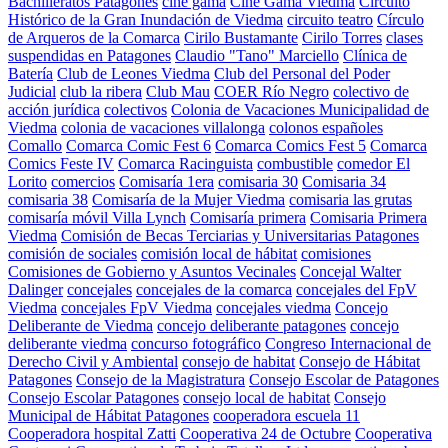
Bachilleratos Patagones
cine gama
Cine Gama Viedma
Circuito
Histórico de la Gran Inundación de Viedma
circuito teatro
Círculo
de Arqueros de la Comarca
Cirilo Bustamante
Cirilo Torres
clases
suspendidas en Patagones
Claudio "Tano" Marciello
Clínica de
Batería
Club de Leones Viedma
Club del Personal del Poder
Judicial
club la ribera
Club Mau
COER Río Negro
colectivo de
acción jurídica
colectivos
Colonia de Vacaciones Municipalidad de
Viedma
colonia de vacaciones villalonga
colonos españoles
Comallo
Comarca Comic Fest 6
Comarca Comics Fest 5
Comarca
Comics Feste IV
Comarca Racinguista
combustible
comedor El
Lorito
comercios
Comisaría 1era
comisaria 30
Comisaria 34
comisaria 38
Comisaría de la Mujer Viedma
comisaria las grutas
comisaría móvil Villa Lynch
Comisaría primera
Comisaria Primera
Viedma
Comisión de Becas Terciarias y Universitarias Patagones
comisión de sociales
comisión local de hábitat
comisiones
Comisiones de Gobierno y Asuntos Vecinales
Concejal Walter
Dalinger
concejales
concejales de la comarca
concejales del FpV
Viedma
concejales FpV Viedma
concejales viedma
Concejo
Deliberante de Viedma
concejo deliberante patagones
concejo
deliberante viedma
concurso fotográfico
Congreso Internacional de
Derecho Civil y Ambiental
consejo de habitat
Consejo de Hábitat
Patagones
Consejo de la Magistratura
Consejo Escolar de Patagones
Consejo Escolar Patagones
consejo local de habitat
Consejo
Municipal de Hábitat Patagones
cooperadora escuela 11
Cooperadora hospital Zatti
Cooperativa 24 de Octubre
Cooperativa