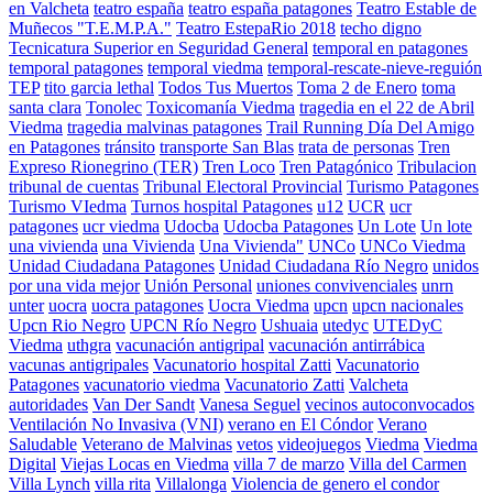
en Valcheta
teatro españa
teatro españa patagones
Teatro Estable de
Muñecos "T.E.M.P.A."
Teatro EstepaRio 2018
techo digno
Tecnicatura Superior en Seguridad General
temporal en patagones
temporal patagones
temporal viedma
temporal-rescate-nieve-reguión
TEP
tito garcia lethal
Todos Tus Muertos
Toma 2 de Enero
toma
santa clara
Tonolec
Toxicomanía Viedma
tragedia en el 22 de Abril
Viedma
tragedia malvinas patagones
Trail Running Día Del Amigo
en Patagones
tránsito
transporte San Blas
trata de personas
Tren
Expreso Rionegrino (TER)
Tren Loco
Tren Patagónico
Tribulacion
tribunal de cuentas
Tribunal Electoral Provincial
Turismo Patagones
Turismo VIedma
Turnos hospital Patagones
u12
UCR
ucr
patagones
ucr viedma
Udocba
Udocba Patagones
Un Lote
Un lote
una vivienda
una Vivienda
Una Vivienda"
UNCo
UNCo Viedma
Unidad Ciudadana Patagones
Unidad Ciudadana Río Negro
unidos
por una vida mejor
Unión Personal
uniones convivenciales
unrn
unter
uocra
uocra patagones
Uocra Viedma
upcn
upcn nacionales
Upcn Rio Negro
UPCN Río Negro
Ushuaia
utedyc
UTEDyC
Viedma
uthgra
vacunación antigripal
vacunación antirrábica
vacunas antigripales
Vacunatorio hospital Zatti
Vacunatorio
Patagones
vacunatorio viedma
Vacunatorio Zatti
Valcheta
autoridades
Van Der Sandt
Vanesa Seguel
vecinos autoconvocados
Ventilación No Invasiva (VNI)
verano en El Cóndor
Verano
Saludable
Veterano de Malvinas
vetos
videojuegos
Viedma
Viedma
Digital
Viejas Locas en Viedma
villa 7 de marzo
Villa del Carmen
Villa Lynch
villa rita
Villalonga
Violencia de genero el condor