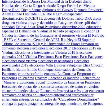
Internacional de la Danza
Día Mundial de la Diabetes
diario
Noticias de la Costa
Diego Andrade
Diego Frenkel en Viedma
Diego Rodil
Diego Santos
diplomas del Curzas
Diputada Provincial
Anahí Bilbao
Diputada UCR Rio Negro
discapacidad
discriminación
DOCENTE
docente feb
Dolores Tubio
DPA
droga
droga en viedma
droga y detenido en Patagones
drone splif
duelo
ebriedad
Eclipse Solar Total Patagónico diciembre 2020
educación
especial
El Bahiano en Viedma
el bañado patagones
el condor
El
Cóndor
El Cuento de las Comadrejas
el progreso viedma
El Refugio
- ESFA
el Secretario General de APEL Río Negro
El Superior
Tribunal de Justicia (STJ) y la Universidad de Flores firmaron un
convenio
eleccion
elecciones
Elecciones 2017
Elecciones 2019 en
Viedma
Elecciones a Intendente de Viedma 2019
Elecciones
generales 2017 Viedma
Elecciones Paso
Elecciones Paso Patagones
elecciones paso viedma
elecciones pj patagones
elecciones
provinciales 2019
elecciones Villa Dolores Patagones
Elías Chucair
Emiliano Balbin
Emilio Collueque
Empleados de Comercio
Patagones
empresa ceferino
empresa La Comarca
Emprotur
en
Patagones
en Viedma
Enacom
Enciende el Invierno
Encuentro de
"Mujeres y Economía Social"
Encuentro de baterías en Patagones
Encuentro de poetas de la comarca
encuentro de teatro en viedma
encuentro interlegislativo
Encuentro Progresista y Popular
encuentro
recreativo de batería en Patagones
enfermedad cardiovascular
enfermería
entrega de certificados de “Cuidadores Domiciliarios”
entrega de papas patagones
entrega de ropa municipio de Patagones