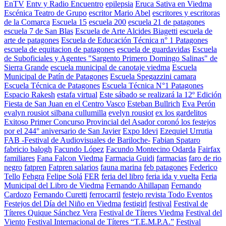
EnTV
Entv y Radio Encuentro
epilepsia
Eruca Sativa en Viedma
Escénica Teatro de Grupo
escritor Mario Abel
escritores y escritoras
de la Comarca
Escuela 15
escuela 200
escuela 21 de patagones
escuela 7 de San Blas
Escuela de Arte Alcides Biagetti
escuela de
arte de patagones
Escuela de Educación Técnica n° 1 Patagones
escuela de equitacion de patagones
escuela de guardavidas
Escuela
de Suboficiales y Agentes "Sargento Primero Domingo Salinas" de
Sierra Grande
escuela municipal de canotaje viedma
Escuela
Municipal de Patín de Patagones
Escuela Spegazzini camara
Escuela Técnica de Patagones
Escuela Técnica N°1 Patagones
Espacio Rakesh
estafa virtual
Este sábado se realizará la 12º Edición
Fiesta de San Juan en el Centro Vasco
Esteban Bullrich
Eva Perón
evalyn rousiot silbana cullumilla
evelyn rousiot
ex los gardelitos
Exitoso Primer Concurso Provincial del Asador coronó los festejos
por el 244° aniversario de San Javier
Expo Idevi
Ezequiel Urrutia
FAB -Festival de Audiovisuales de Bariloche-
Fabian Spataro
fabricio balogh
Facundo López
Facundo Montecino Odarda
Fairfax
familiares
Fana Falcon Viedma
Farmacia Guidi
farmacias
faro de rio
negro
fatpren
Fatpren salarios
fauna marina
feb patagones
Federico
Tello
Fehgra
Felipe Solá
FER
feria del libro
feria ida y vuelta
Feria
Municipal del Libro de Viedma
Fernando Ahillapan
Fernando
Cardozo
Fernando Curetti
ferrocarril
festejo revista Todo Eventos
Festejos del Día del Niño en Viedma
festigirl
festival
Festival de
Títeres Quique Sánchez Vera
Festival de Títeres Viedma
Festival del
Viento
Festival Internacional de Títeres “T.E.M.P.A.”
Festival