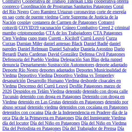
Contranvi
Cooperativa de Trabajo Tutelkan Ltda
cooperativa obrera
coopreco
Coordinación de Programas Sanitarios Patagones
Coral
del Río Negro
Coro Ramirez Urtazun
coronavirus
corte de energía
en sao
corte de puente viedma
Corte Suprema de Justicia de la
Nación
cosplay
costanera de Carmen de Patagones
Cotranvi
cotravili
COVID19 vacunación
Cráneo Combativo
Creed 2
criminal
mambo
criptomonedas
CTA de los Trabajadores
CTA Patagones
Ctep Viedma
cupo trans
Curetti - Kiciloff
Currú Leuvú
Curza
Curzas
Damian Miler
daniel antenao Black
Daniel Badié
daniel
paredes
Daniel Relmuan
Daniel Salvador
Daniela Agostino
Dario
Berardi
Dario Cardenas
David González
Defensa Civil Patagones
Defensoria del Pueblo Viedma
Delegación San Blas
delia ruppel
denuncia
Departamento Sustracción Automotores
deporte adaptado
Deporte Río Negro
deportes adaptados
Deportes Municipalidad de
Viedma
Deportivo Viedma
Deportivo Viedma vs Temperley
desaparición
Desarrollo Humano Viedma
desborde cloacales en
Viedma
Descenso del Currú Leuvú
Desfile Patagones marzo de
2026
Despidos en Telám Viedma
detenido
detenido con droga calle
Tucunán
detenido con droga en Patagones
Detenido con droga en
Viedma
detenido en Las Grutas
detenido en Patagones
detenido por
abuso sexual
detenido viedma
detenidos con cocaíana en Patagones
detenidos con cocaina
Día de la Independencia en Pradere
día de la
orca
Día de la Primavera en Patagones
Día del Inmigrante Viedma
día del locutor
Día del Niño en Patagones
Día del Niño en Viedma
Dia del Periodista en Patagones
Día del Trabajador de Prensa
Día