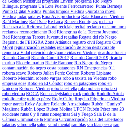
de Gestión Menstrual
programa Envion
programa Río Negro
Bilingüe.
programa Un Lote
Puente Ferrocarretero.
Punta Bermeja
Punto Digital Viedma
Puntos limpios Viedma
Quirofano movil
Viedma
radar
radares
Rara Avis productora
Rata Blanca en Viedma
Raúl Martinez
Raúl Sale
Re Loca
Rebeca Rodriguez
rechazo
Rechazo a la Reforma Laboral
reciclaje
recital
reclamo
reclamo unrn
reclamos
reconocimiento
Red Rionegrina de la Tercera Juventud
Red Rionegrina Tercera Juventud
regalías
Regata del río Negro
Regional de FEHGRA Zona Atlántica
registro civil
Registro Civil
Móvil
regularización estatales
reparación de zona desfavorable
repudio a Vidal
retención de guardavidas en Viedma
ricardo alfonsin
Ricardo Curetti
Ricardo Curetti 2017
Ricardo Curetti 2019
ricardo
marino
Riccrdo marino
Richie Ramone
Río Negro
río Negro
contaminación
río negro costa patagones
RN Emergencias 911
roberta scavo
Roberto Julían Peréz Cedron
Roberto Lipiante
Roberto Meschini
roberto vargas
robo a taxista en Viedma
robo
empresa edes
Robo en El Cóndor
robo en patagones
robo en
Unicoop
Robo en Viedma
robo la estrella
robo policia
robo taxi
robo viedma
ROCA
Rochas legislador
rock
rodolfo
Rodolfo Artola
rodolfo cufre
rodrigo pérez
Rody Cufre
Rogelio Frigerio en Viedma
roger garcia
Roky Aguirre
Rolando Arrizabalaga
Rubén "Cuniyo"
Maglione
Rubén López
Ruben Molina UPCN
Rubén Pérez
ruta 23
accidente
rutas 6 y 8
rutas rionegrinas
Sal y Fuego
Sala B de la
Cámara Criminal de la Primera Circunscripción
Sala del Libertador
salarios
salmonella
salud
salud mental
san blas
san blas pesca
san