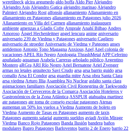
weretilneck
alcira argumedo
aldo boffa
Aldo Pier
Alejandro
Alejandro Asis
Alejandro Gatica
alejandro marinao
Alejandro
Palmieri
Alejandro Rost
alfonsín
allanamiento
Allanamiento en
allanamiento en Patagones
allanamiento en Patagones julio 2026
Allanamiento en Villa del Carmen
allanamiento inalauquen
ambiente
amenzas a Gladis Cofre
Amprale
Anahí Bilbao
Andres
Amoroso
Ángel Hechenleitner
angel lencura
anime
aniversario
aniversario 239 de Viedma y Patagones
aniversario Cagliero
aniversario de stroeder
Aniversario de Viedma y Patgones
anses
antidemon
Antonio Tono Magagna
Anxious
Apel
Apel colonia de
vacaciones
APEL Río Negro
Apologgia ThrashMetal
APP Ceferino
apuñalado
aquaman
Arabela Carreras
arbolado público
Argentino
Montero
aRGra
ARI Río Negro
Ariel Bernatene
Ariel Zvenger
armas no letales
arquitecto Savi Crudo
arsa
arsa barrio guido
arsa
comallo
Arsa El Condor
arsa guardia mitre
Arsa obra Santa Clara
arsa viedma
Arturo Illia
Asamblea No Nuclear
asfalto santa clara
asignaciones familiares
Asociación Civil Rionegrina de Taekwondo
Asociación de Cerveceros de la Comarca
Asociación Hoteleros y
Gastronómicos de la Zona Atlántica
ASSPUR
atahualpa martinez
ate patagones
ate toma de consejo escolar patagones
Atenas
aumentan un 50% los vuelos a Viedma
Aumento de boleto en
Viedma
Aumento de Tasas en Patagones
aumento de taxis
Patagones
aumento salarial
aumento sueldos
aviadi
Avión Mirage
Viedma
Banco Rojo Patagones
Banda Ilusión
bandera
baños
modulares
Bapro Patagones
Barloventos
barrio 2 de Enero
barrio 22