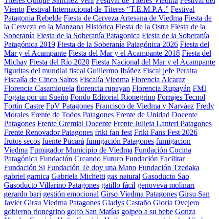
Títeres Quique Sánchez Vera
Festival de Títeres Viedma
Festival del
Viento
Festival Internacional de Títeres “T.E.M.P.A.”
Festival
Patagonia Rebelde
Fiesta de Cerveza Artesana de Viedma
Fiesta de
la Cerveza en la Manzana Histórica
Fiesta de la Ostra
Fiesta de la
Soberanía
Fiesta de la Soberanía Patagonica
Fiesta de la Soberanía
Patagónica 2019
Fiesta de la Soberanía Patagónica 2026
Fiesta del
Mar y el Acampante
Fiesta del Mar y el Acampante 2018
Fiesta del
Michay
Fiesta del Río 2020
Fiesta Nacional del Mar y el Acampante
figuritas del mundial
fiscal Guillermo Ibáñez
Fiscal jefe Peralta
Fiscalía de Cinco Saltos
Fiscalía Viedma
Florencia Alcaraz
Florencia Casamiquela
florencia rupayan
Florencia Rupayán
FMI
Fogata por un Sueño
Fondo Editorial Rionegrino
Forrajes Tecnol
Fortín Castre
FpV Patagones
Francisco de Viedma y Narváez
Fredy
Morales
Frente de Todos Patagones
Frente de Unidad Docente
Patagones
Frente Gremial Docente
Frente Julieta Lanteri Patagones
Frente Renovador Patagones
friki fan fest
Friki Fans Fest 2026
frutos secos
fuente Pucará
fumigación Patagones
fumigacion
Viedma
Fumigador Municipio de Viedma
Fundación Cocina
Patagónica
Fundación Creando Futuro
Fundación Facilitar
Fundación Si
Fundación Te doy una Mano
Fundación Tzedaka
gabriel garnica
Gabriela Michetti
gas natural
Gasoducto Sao
Gasoducto Villarino Patagones
gatillo fácil
genoveva molinari
gerardo bari
gestión emocional
Girso Viedma Patagones
Girsu San
Javier
Girsu Viedma Patagones
Gladys Castaño
Gloria Ovejero
gobierno rionegrino
golfo San Matías
golpeo a su bebe
Gonza