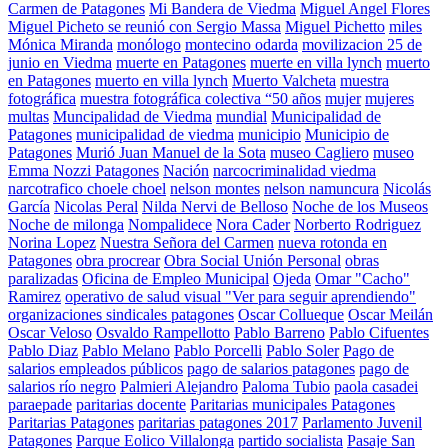
Carmen de Patagones
Mi Bandera de Viedma
Miguel Angel Flores
Miguel Picheto se reunió con Sergio Massa
Miguel Pichetto
miles
Mónica Miranda
monólogo
montecino odarda
movilizacion 25 de
junio en Viedma
muerte en Patagones
muerte en villa lynch
muerto
en Patagones
muerto en villa lynch
Muerto Valcheta
muestra
fotográfica
muestra fotográfica colectiva “50 años
mujer
mujeres
multas
Muncipalidad de Viedma
mundial
Municipalidad de
Patagones
municipalidad de viedma
municipio
Municipio de
Patagones
Murió Juan Manuel de la Sota
museo Cagliero
museo
Emma Nozzi Patagones
Nación
narcocriminalidad viedma
narcotrafico choele choel
nelson montes
nelson namuncura
Nicolás
García
Nicolas Peral
Nilda Nervi de Belloso
Noche de los Museos
Noche de milonga
Nompalidece
Nora Cader
Norberto Rodriguez
Norina Lopez
Nuestra Señora del Carmen
nueva rotonda en
Patagones
obra procrear
Obra Social Unión Personal
obras
paralizadas
Oficina de Empleo Municipal
Ojeda
Omar "Cacho"
Ramirez
operativo de salud visual "Ver para seguir aprendiendo"
organizaciones sindicales patagones
Oscar Collueque
Oscar Meilán
Oscar Veloso
Osvaldo Rampellotto
Pablo Barreno
Pablo Cifuentes
Pablo Diaz
Pablo Melano
Pablo Porcelli
Pablo Soler
Pago de
salarios empleados públicos
pago de salarios patagones
pago de
salarios río negro
Palmieri Alejandro
Paloma Tubio
paola casadei
paraepade
paritarias docente
Paritarias municipales Patagones
Paritarias Patagones
paritarias patagones 2017
Parlamento Juvenil
Patagones
Parque Eolico Villalonga
partido socialista
Pasaje San