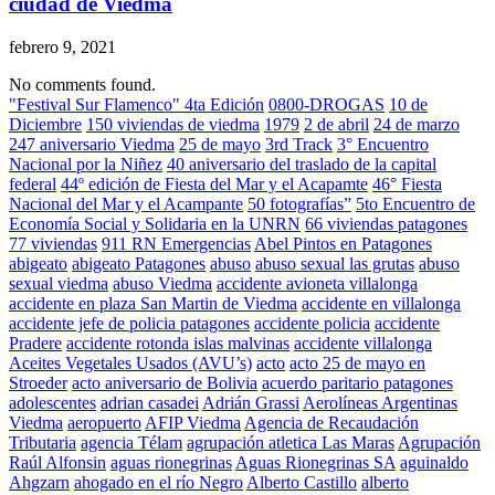
ciudad de Viedma
febrero 9, 2021
No comments found.
"Festival Sur Flamenco" 4ta Edición
0800-DROGAS
10 de
Diciembre
150 viviendas de viedma
1979
2 de abril
24 de marzo
247 aniversario Viedma
25 de mayo
3rd Track
3° Encuentro
Nacional por la Niñez
40 aniversario del traslado de la capital
federal
44º edición de Fiesta del Mar y el Acapamte
46° Fiesta
Nacional del Mar y el Acampante
50 fotografías”
5to Encuentro de
Economía Social y Solidaria en la UNRN
66 viviendas patagones
77 viviendas
911 RN Emergencias
Abel Pintos en Patagones
abigeato
abigeato Patagones
abuso
abuso sexual las grutas
abuso
sexual viedma
abuso Viedma
accidente avioneta villalonga
accidente en plaza San Martin de Viedma
accidente en villalonga
accidente jefe de policia patagones
accidente policia
accidente
Pradere
accidente rotonda islas malvinas
accidente villalonga
Aceites Vegetales Usados (AVU’s)
acto
acto 25 de mayo en
Stroeder
acto aniversario de Bolivia
acuerdo paritario patagones
adolescentes
adrian casadei
Adrián Grassi
Aerolíneas Argentinas
Viedma
aeropuerto
AFIP Viedma
Agencia de Recaudación
Tributaria
agencia Télam
agrupación atletica Las Maras
Agrupación
Raúl Alfonsin
aguas rionegrinas
Aguas Rionegrinas SA
aguinaldo
Ahgzarn
ahogado en el río Negro
Alberto Castillo
alberto