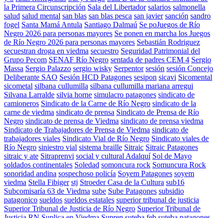
la Primera Circunscripción
Sala del Libertador
salarios
salmonella
salud
salud mental
san blas
san blas pesca
san javier
sanción
sandro
fogel
Santa Mamá Antula
Santiago Dalmaú
Se poJuegos de Río
Negro 2026 para personas mayores
Se ponen en marcha los Juegos
de Río Negro 2026 para personas mayores
Sebastián Rodriguez
secuestran droga en viedma
secuestro
Seguridad Patrimonial del
Grupo Pecom
SENAF Río Negro
sentada de padres CEM 4
Sergio
Massa
Sergio Palazzo
sergio wisky
Serpentor
sesión
sesión Concejo
Deliberante SAO
Sesión HCD Patagones
sesipon
sicavi
Sicomental
sicometal
silbana cullumilla
silbana cullumilla mariana arregui
Silvana Larralde
silvia horne
simulacro patagones
sindicato de
camioneros
Sindicato de la Carne de Río Negro
sindicato de la
carne de viedma
sindicato de prensa
Sindicato de Prensa de Río
Negro
sindicato de prensa de Viedma
sindicato de prensa viedma
Sindicato de Trabajadores de Prensa de Viedma
sindicato de
trabajadores viales
Sindicato Vial de Río Negro
Sindicato viales de
Río Negro
siniestro vial
sistema braille
Sitraic
Sitraic Patagones
sitraic y ate
Sitraprenvi
social y cultural Adalquí
Sol de Mayo
soldados continentales
Soledad
somoncura rock
Somuncura Rock
sonoridad andina
sospechoso policía
Soyem Patagones
soyem
viedma
Stella Fibiger
stj
Stroeder Casa de la Cultura
sub16
Subcomisaría 63 de Viedma
sube
Sube Patagones
subsidio
patagonico
sueldos
sueldos estatales
superior tribunal de justicia
Superior Tribunal de Justicia de Río Negro
Superior Tribunal de
Justicia RN
Suplica en Viedma
Supren
suteba feb
suteba patagones