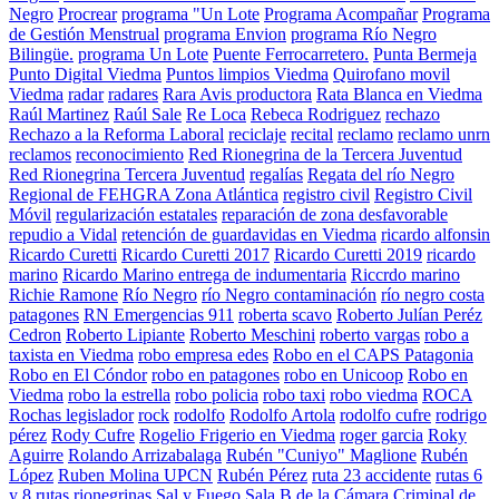
Negro
Procrear
programa "Un Lote
Programa Acompañar
Programa
de Gestión Menstrual
programa Envion
programa Río Negro
Bilingüe.
programa Un Lote
Puente Ferrocarretero.
Punta Bermeja
Punto Digital Viedma
Puntos limpios Viedma
Quirofano movil
Viedma
radar
radares
Rara Avis productora
Rata Blanca en Viedma
Raúl Martinez
Raúl Sale
Re Loca
Rebeca Rodriguez
rechazo
Rechazo a la Reforma Laboral
reciclaje
recital
reclamo
reclamo unrn
reclamos
reconocimiento
Red Rionegrina de la Tercera Juventud
Red Rionegrina Tercera Juventud
regalías
Regata del río Negro
Regional de FEHGRA Zona Atlántica
registro civil
Registro Civil
Móvil
regularización estatales
reparación de zona desfavorable
repudio a Vidal
retención de guardavidas en Viedma
ricardo alfonsin
Ricardo Curetti
Ricardo Curetti 2017
Ricardo Curetti 2019
ricardo
marino
Ricardo Marino entrega de indumentaria
Riccrdo marino
Richie Ramone
Río Negro
río Negro contaminación
río negro costa
patagones
RN Emergencias 911
roberta scavo
Roberto Julían Peréz
Cedron
Roberto Lipiante
Roberto Meschini
roberto vargas
robo a
taxista en Viedma
robo empresa edes
Robo en el CAPS Patagonia
Robo en El Cóndor
robo en patagones
robo en Unicoop
Robo en
Viedma
robo la estrella
robo policia
robo taxi
robo viedma
ROCA
Rochas legislador
rock
rodolfo
Rodolfo Artola
rodolfo cufre
rodrigo
pérez
Rody Cufre
Rogelio Frigerio en Viedma
roger garcia
Roky
Aguirre
Rolando Arrizabalaga
Rubén "Cuniyo" Maglione
Rubén
López
Ruben Molina UPCN
Rubén Pérez
ruta 23 accidente
rutas 6
y 8
rutas rionegrinas
Sal y Fuego
Sala B de la Cámara Criminal de