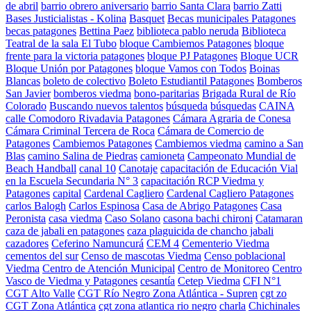
de abril
barrio obrero aniversario
barrio Santa Clara
barrio Zatti
Bases Justicialistas - Kolina
Basquet
Becas municipales Patagones
becas patagones
Bettina Paez
biblioteca pablo neruda
Biblioteca
Teatral de la sala El Tubo
bloque Cambiemos Patagones
bloque
frente para la victoria patagones
bloque PJ Patagones
Bloque UCR
Bloque Unión por Patagones
bloque Vamos con Todos
Boinas
Blancas
boleto de colectivo
Boleto Estudiantil Patagones
Bomberos
San Javier
bomberos viedma
bono-paritarias
Brigada Rural de Río
Colorado
Buscando nuevos talentos
búsqueda
búsquedas
CAINA
calle Comodoro Rivadavia Patagones
Cámara Agraria de Conesa
Cámara Criminal Tercera de Roca
Cámara de Comercio de
Patagones
Cambiemos Patagones
Cambiemos viedma
camino a San
Blas
camino Salina de Piedras
camioneta
Campeonato Mundial de
Beach Handball
canal 10
Canotaje
capacitación de Educación Vial
en la Escuela Secundaria N° 3
capacitación RCP Viedma y
Patagones
capital
Cardenal Cagliero
Cardenal Cagliero Patagones
carlos Balogh
Carlos Espinosa
Casa de Abrigo Patagones
Casa
Peronista
casa viedma
Caso Solano
casona bachi chironi
Catamaran
caza de jabali en patagones
caza plaguicida de chancho jabali
cazadores
Ceferino Namuncurá
CEM 4
Cementerio Viedma
cementos del sur
Censo de mascotas Viedma
Censo poblacional
Viedma
Centro de Atención Municipal
Centro de Monitoreo
Centro
Vasco de Viedma y Patagones
cesantía
Cetep Viedma
CFI N°1
CGT Alto Valle
CGT Río Negro Zona Atlántica - Supren
cgt zo
CGT Zona Atlántica
cgt zona atlantica rio negro
charla
Chichinales