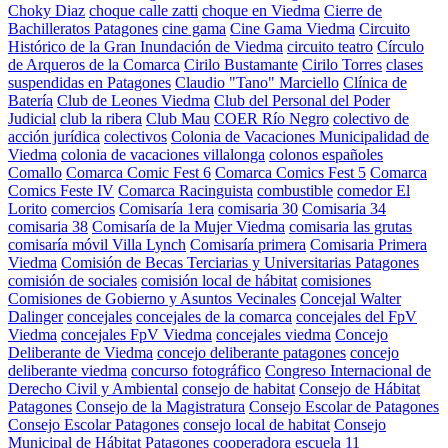
Choky Diaz
choque calle zatti
choque en Viedma
Cierre de
Bachilleratos Patagones
cine gama
Cine Gama Viedma
Circuito
Histórico de la Gran Inundación de Viedma
circuito teatro
Círculo
de Arqueros de la Comarca
Cirilo Bustamante
Cirilo Torres
clases
suspendidas en Patagones
Claudio "Tano" Marciello
Clínica de
Batería
Club de Leones Viedma
Club del Personal del Poder
Judicial
club la ribera
Club Mau
COER Río Negro
colectivo de
acción jurídica
colectivos
Colonia de Vacaciones Municipalidad de
Viedma
colonia de vacaciones villalonga
colonos españoles
Comallo
Comarca Comic Fest 6
Comarca Comics Fest 5
Comarca
Comics Feste IV
Comarca Racinguista
combustible
comedor El
Lorito
comercios
Comisaría 1era
comisaria 30
Comisaria 34
comisaria 38
Comisaría de la Mujer Viedma
comisaria las grutas
comisaría móvil Villa Lynch
Comisaría primera
Comisaria Primera
Viedma
Comisión de Becas Terciarias y Universitarias Patagones
comisión de sociales
comisión local de hábitat
comisiones
Comisiones de Gobierno y Asuntos Vecinales
Concejal Walter
Dalinger
concejales
concejales de la comarca
concejales del FpV
Viedma
concejales FpV Viedma
concejales viedma
Concejo
Deliberante de Viedma
concejo deliberante patagones
concejo
deliberante viedma
concurso fotográfico
Congreso Internacional de
Derecho Civil y Ambiental
consejo de habitat
Consejo de Hábitat
Patagones
Consejo de la Magistratura
Consejo Escolar de Patagones
Consejo Escolar Patagones
consejo local de habitat
Consejo
Municipal de Hábitat Patagones
cooperadora escuela 11