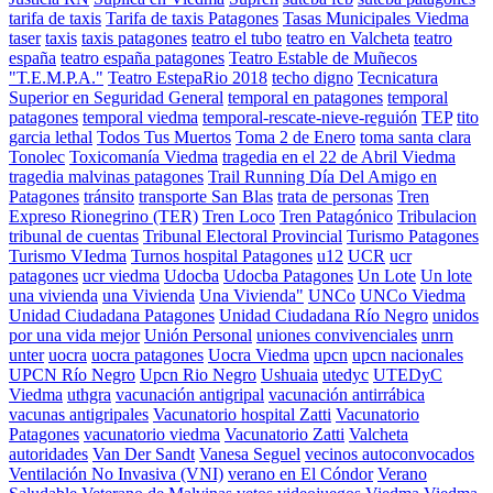
tarifa de taxis
Tarifa de taxis Patagones
Tasas Municipales Viedma
taser
taxis
taxis patagones
teatro el tubo
teatro en Valcheta
teatro
españa
teatro españa patagones
Teatro Estable de Muñecos
"T.E.M.P.A."
Teatro EstepaRio 2018
techo digno
Tecnicatura
Superior en Seguridad General
temporal en patagones
temporal
patagones
temporal viedma
temporal-rescate-nieve-reguión
TEP
tito
garcia lethal
Todos Tus Muertos
Toma 2 de Enero
toma santa clara
Tonolec
Toxicomanía Viedma
tragedia en el 22 de Abril Viedma
tragedia malvinas patagones
Trail Running Día Del Amigo en
Patagones
tránsito
transporte San Blas
trata de personas
Tren
Expreso Rionegrino (TER)
Tren Loco
Tren Patagónico
Tribulacion
tribunal de cuentas
Tribunal Electoral Provincial
Turismo Patagones
Turismo VIedma
Turnos hospital Patagones
u12
UCR
ucr
patagones
ucr viedma
Udocba
Udocba Patagones
Un Lote
Un lote
una vivienda
una Vivienda
Una Vivienda"
UNCo
UNCo Viedma
Unidad Ciudadana Patagones
Unidad Ciudadana Río Negro
unidos
por una vida mejor
Unión Personal
uniones convivenciales
unrn
unter
uocra
uocra patagones
Uocra Viedma
upcn
upcn nacionales
UPCN Río Negro
Upcn Rio Negro
Ushuaia
utedyc
UTEDyC
Viedma
uthgra
vacunación antigripal
vacunación antirrábica
vacunas antigripales
Vacunatorio hospital Zatti
Vacunatorio
Patagones
vacunatorio viedma
Vacunatorio Zatti
Valcheta
autoridades
Van Der Sandt
Vanesa Seguel
vecinos autoconvocados
Ventilación No Invasiva (VNI)
verano en El Cóndor
Verano