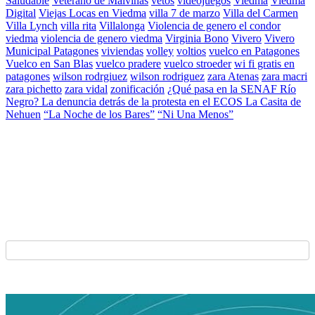
Saludable
Veterano de Malvinas
vetos
videojuegos
Viedma
Viedma
Digital
Viejas Locas en Viedma
villa 7 de marzo
Villa del Carmen
Villa Lynch
villa rita
Villalonga
Violencia de genero el condor
viedma
violencia de genero viedma
Virginia Bono
Vivero
Vivero
Municipal Patagones
viviendas
volley
voltios
vuelco en Patagones
Vuelco en San Blas
vuelco pradere
vuelco stroeder
wi fi gratis en
patagones
wilson rodrgiuez
wilson rodriguez
zara Atenas
zara macri
zara pichetto
zara vidal
zonificación
¿Qué pasa en la SENAF Río
Negro? La denuncia detrás de la protesta en el ECOS La Casita de
Nehuen
“La Noche de los Bares”
“Ni Una Menos”