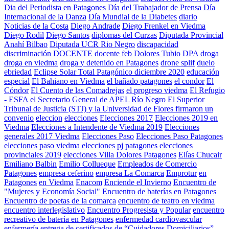
Dia del Periodista en Patagones
Día del Trabajador de Prensa
Día
Internacional de la Danza
Día Mundial de la Diabetes
diario
Noticias de la Costa
Diego Andrade
Diego Frenkel en Viedma
Diego Rodil
Diego Santos
diplomas del Curzas
Diputada Provincial
Anahí Bilbao
Diputada UCR Rio Negro
discapacidad
discriminación
DOCENTE
docente feb
Dolores Tubio
DPA
droga
droga en viedma
droga y detenido en Patagones
drone splif
duelo
ebriedad
Eclipse Solar Total Patagónico diciembre 2020
educación
especial
El Bahiano en Viedma
el bañado patagones
el condor
El
Cóndor
El Cuento de las Comadrejas
el progreso viedma
El Refugio
- ESFA
el Secretario General de APEL Río Negro
El Superior
Tribunal de Justicia (STJ) y la Universidad de Flores firmaron un
convenio
eleccion
elecciones
Elecciones 2017
Elecciones 2019 en
Viedma
Elecciones a Intendente de Viedma 2019
Elecciones
generales 2017 Viedma
Elecciones Paso
Elecciones Paso Patagones
elecciones paso viedma
elecciones pj patagones
elecciones
provinciales 2019
elecciones Villa Dolores Patagones
Elías Chucair
Emiliano Balbin
Emilio Collueque
Empleados de Comercio
Patagones
empresa ceferino
empresa La Comarca
Emprotur
en
Patagones
en Viedma
Enacom
Enciende el Invierno
Encuentro de
"Mujeres y Economía Social"
Encuentro de baterías en Patagones
Encuentro de poetas de la comarca
encuentro de teatro en viedma
encuentro interlegislativo
Encuentro Progresista y Popular
encuentro
recreativo de batería en Patagones
enfermedad cardiovascular
enfermería
entrega de certificados de “Cuidadores Domiciliarios”