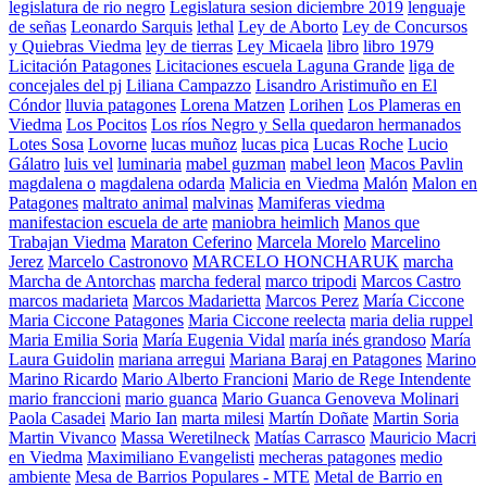
legislatura de rio negro
Legislatura sesion diciembre 2019
lenguaje
de señas
Leonardo Sarquis
lethal
Ley de Aborto
Ley de Concursos
y Quiebras Viedma
ley de tierras
Ley Micaela
libro
libro 1979
Licitación Patagones
Licitaciones escuela Laguna Grande
liga de
concejales del pj
Liliana Campazzo
Lisandro Aristimuño en El
Cóndor
lluvia patagones
Lorena Matzen
Lorihen
Los Plameras en
Viedma
Los Pocitos
Los ríos Negro y Sella quedaron hermanados
Lotes Sosa
Lovorne
lucas muñoz
lucas pica
Lucas Roche
Lucio
Gálatro
luis vel
luminaria
mabel guzman
mabel leon
Macos Pavlin
magdalena o
magdalena odarda
Malicia en Viedma
Malón
Malon en
Patagones
maltrato animal
malvinas
Mamiferas viedma
manifestacion escuela de arte
maniobra heimlich
Manos que
Trabajan Viedma
Maraton Ceferino
Marcela Morelo
Marcelino
Jerez
Marcelo Castronovo
MARCELO HONCHARUK
marcha
Marcha de Antorchas
marcha federal
marco tripodi
Marcos Castro
marcos madarieta
Marcos Madarietta
Marcos Perez
María Ciccone
Maria Ciccone Patagones
Maria Ciccone reelecta
maria delia ruppel
Maria Emilia Soria
María Eugenia Vidal
maría inés grandoso
María
Laura Guidolin
mariana arregui
Mariana Baraj en Patagones
Marino
Marino Ricardo
Mario Alberto Francioni
Mario de Rege Intendente
mario franccioni
mario guanca
Mario Guanca Genoveva Molinari
Paola Casadei
Mario Ian
marta milesi
Martín Doñate
Martin Soria
Martin Vivanco
Massa Weretilneck
Matías Carrasco
Mauricio Macri
en Viedma
Maximiliano Evangelisti
mecheras patagones
medio
ambiente
Mesa de Barrios Populares - MTE
Metal de Barrio en