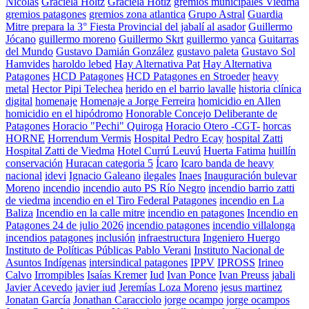
Nicolas
Graciela Holtz
Graciela Hotlz
gremios municipales Viedma
gremios patagones
gremios zona atlantica
Grupo Astral
Guardia
Mitre prepara la 3° Fiesta Provincial del jabalí al asador
Guillermo
Jócano
guillermo moreno
Guillermo Skrt
guillermo yanca
Guitarras
del Mundo
Gustavo Damián González
gustavo paleta
Gustavo Sol
Hamvides
haroldo lebed
Hay Alternativa Pat
Hay Alternativa
Patagones
HCD Patagones
HCD Patagones en Stroeder
heavy
metal
Hector Pipi Telechea
herido en el barrio lavalle
historia clínica
digital
homenaje
Homenaje a Jorge Ferreira
homicidio en Allen
homicidio en el hipódromo
Honorable Concejo Deliberante de
Patagones
Horacio "Pechi" Quiroga
Horacio Otero -CGT-
horcas
HORNE
Horrendum Vermis
Hospital Pedro Ecay
hospital Zatti
Hospital Zatti de Viedma
Hotel Currú Leuvú
Huerta Fatima
huillín
conservación
Huracan categoria 5
Ícaro
Icaro banda de heavy
nacional
idevi
Ignacio Galeano
ilegales
Inaes
Inauguración bulevar
Moreno
incendio
incendio auto PS Río Negro
incendio barrio zatti
de viedma
incendio en el Tiro Federal Patagones
incendio en La
Baliza
Incendio en la calle mitre
incendio en patagones
Incendio en
Patagones 24 de julio 2026
incendio patagones
incendio villalonga
incendios patagones
inclusión
infraestructura
Ingeniero Huergo
Instituto de Políticas Públicas Pablo Verani
Instituto Nacional de
Asuntos Indígenas
intersindical patagones
IPPV
IPROSS
Irineo
Calvo
Irrompibles
Isaías Kremer
Iud
Ivan Ponce
Ivan Preuss
jabali
Javier Acevedo
javier iud
Jeremías Loza Moreno
jesus martinez
Jonatan García
Jonathan Caracciolo
jorge ocampo
jorge ocampos