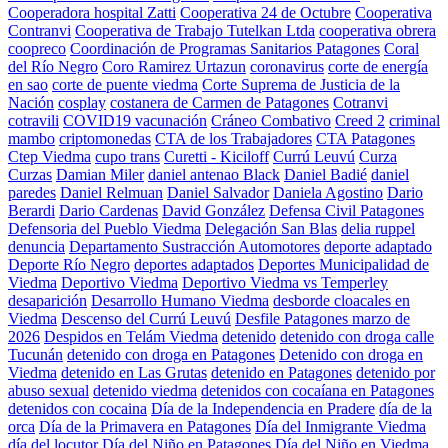
Cooperadora hospital Zatti
Cooperativa 24 de Octubre
Cooperativa
Contranvi
Cooperativa de Trabajo Tutelkan Ltda
cooperativa obrera
coopreco
Coordinación de Programas Sanitarios Patagones
Coral
del Río Negro
Coro Ramirez Urtazun
coronavirus
corte de energía
en sao
corte de puente viedma
Corte Suprema de Justicia de la
Nación
cosplay
costanera de Carmen de Patagones
Cotranvi
cotravili
COVID19 vacunación
Cráneo Combativo
Creed 2
criminal
mambo
criptomonedas
CTA de los Trabajadores
CTA Patagones
Ctep Viedma
cupo trans
Curetti - Kiciloff
Currú Leuvú
Curza
Curzas
Damian Miler
daniel antenao Black
Daniel Badié
daniel
paredes
Daniel Relmuan
Daniel Salvador
Daniela Agostino
Dario
Berardi
Dario Cardenas
David González
Defensa Civil Patagones
Defensoria del Pueblo Viedma
Delegación San Blas
delia ruppel
denuncia
Departamento Sustracción Automotores
deporte adaptado
Deporte Río Negro
deportes adaptados
Deportes Municipalidad de
Viedma
Deportivo Viedma
Deportivo Viedma vs Temperley
desaparición
Desarrollo Humano Viedma
desborde cloacales en
Viedma
Descenso del Currú Leuvú
Desfile Patagones marzo de
2026
Despidos en Telám Viedma
detenido
detenido con droga calle
Tucunán
detenido con droga en Patagones
Detenido con droga en
Viedma
detenido en Las Grutas
detenido en Patagones
detenido por
abuso sexual
detenido viedma
detenidos con cocaíana en Patagones
detenidos con cocaina
Día de la Independencia en Pradere
día de la
orca
Día de la Primavera en Patagones
Día del Inmigrante Viedma
día del locutor
Día del Niño en Patagones
Día del Niño en Viedma