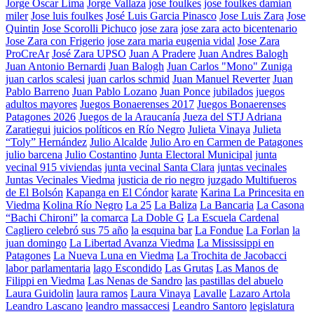
Jorge Oscar Lima
Jorge Vallaza
jose foulkes
jose foulkes damian
miler
Jose luis foulkes
José Luis Garcia Pinasco
Jose Luis Zara
Jose
Quintin
Jose Scorolli Pichuco
jose zara
jose zara acto bicentenario
Jose Zara con Frigerio
jose zara maria eugenia vidal
Jose Zara
ProCreAr
José Zara UPSO
Juan A Pradere
Juan Andres Balogh
Juan Antonio Bernardi
Juan Balogh
Juan Carlos "Mono" Zuniga
juan carlos scalesi
juan carlos schmid
Juan Manuel Reverter
Juan
Pablo Barreno
Juan Pablo Lozano
Juan Ponce
jubilados
juegos
adultos mayores
Juegos Bonaerenses 2017
Juegos Bonaerenses
Patagones 2026
Juegos de la Araucanía
Jueza del STJ Adriana
Zaratiegui
juicios políticos en Río Negro
Julieta Vinaya
Julieta
“Toly” Hernández
Julio Alcalde
Julio Aro en Carmen de Patagones
julio barcena
Julio Costantino
Junta Electoral Municipal
junta
vecinal 915 viviendas
junta vecinal Santa Clara
juntas vecinales
Juntas Vecinales Viedma
justicia de rio negro
juzgado Multifueros
de El Bolsón
Kapanga en El Cóndor
karate
Karina La Princesita en
Viedma
Kolina Río Negro
La 25
La Baliza
La Bancaria
La Casona
“Bachi Chironi”
la comarca
La Doble G
La Escuela Cardenal
Cagliero celebró sus 75 año
la esquina bar
La Fondue
La Forlan
la
juan domingo
La Libertad Avanza Viedma
La Mississippi en
Patagones
La Nueva Luna en Viedma
La Trochita de Jacobacci
labor parlamentaria
lago Escondido
Las Grutas
Las Manos de
Filippi en Viedma
Las Nenas de Sandro
las pastillas del abuelo
Laura Guidolin
laura ramos
Laura Vinaya
Lavalle
Lazaro Artola
Leandro Lascano
leandro massaccesi
Leandro Santoro
legislatura