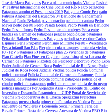
José de Mayo Patagones
Pase a planta municipales Viedma
Pasó el
4° Festival Internacional de Cine Social del Río Negro
patagones
Patagones aprobó el Presupuesto 2019
Patagonia Comic Fest
patin
Patrulla Ambiental del Escuadrón 34 Bariloche de Gendarmería
Nacional
Paulo Bykaluk
pavimentación
pedido de captura
Pedro
Meyer
pedro pesatti
Pedro Pesatti Edersa
Pedro Pesatti en Bariloche
Pedro Pesatti Ipross
Pedro Pesatti paro de mujeres
Pelea entre
bandas en Carmen de Patagones
pelucas oncológicas patagones
Peña del Bailarin
Pensiones Patagones
periodista y escritor Carlos
Espinosa
Perla Prigoshin
Peronismo Militante
Pesatti - Weretilneck
Pesca infantil San Blas
Pier
pirotecnia patagones
pirotecnia viedma
PJ - FpV Patagones
PJ Patagones
plan 25 viviendas de patagones
Plan Castello
Plan Fines en Cagliero
plaza alsina
plaza Lacarra de
Carmen de Patagones
Plazoleta del Pescador Deportivo
Pocho León
Poder Judicial de General Roca
Poder Judicial de Río Negro
Poder
Judicial de Roca
Poder Judicial Viedma
policía
Policía Comunal
policia comunal
Policia Comunal de Carmen de Patagones
Policía
Comunal de Patagones
policia comunal patagones
policia de el
cóndor
policia de patagones
policia de rio negr
policia de rio negro
policias maragatos
Por Alejandro Assis - Presidente del Centro de
Inversión y Desarrollo Patagónico — CIDP
Portal de Servicios de
Viedma
Pre-cooperativa de la Chacra Spegazzini
Prefectura
Patagones
prensa charla
primer calefón solar en Viedma
Primer
encuentro de “Mujeres y Economía Social”
Primera Feria del
Regalo
Primera fiesta de la Cerveza Artesana de Viedma
PRO Río