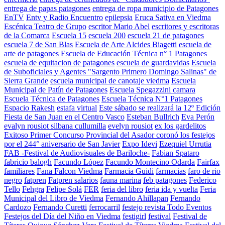
entrega de papas patagones
entrega de ropa municipio de Patagones
EnTV
Entv y Radio Encuentro
epilepsia
Eruca Sativa en Viedma
Escénica Teatro de Grupo
escritor Mario Abel
escritores y escritoras
de la Comarca
Escuela 15
escuela 200
escuela 21 de patagones
escuela 7 de San Blas
Escuela de Arte Alcides Biagetti
escuela de
arte de patagones
Escuela de Educación Técnica n° 1 Patagones
escuela de equitacion de patagones
escuela de guardavidas
Escuela
de Suboficiales y Agentes "Sargento Primero Domingo Salinas" de
Sierra Grande
escuela municipal de canotaje viedma
Escuela
Municipal de Patín de Patagones
Escuela Spegazzini camara
Escuela Técnica de Patagones
Escuela Técnica N°1 Patagones
Espacio Rakesh
estafa virtual
Este sábado se realizará la 12º Edición
Fiesta de San Juan en el Centro Vasco
Esteban Bullrich
Eva Perón
evalyn rousiot silbana cullumilla
evelyn rousiot
ex los gardelitos
Exitoso Primer Concurso Provincial del Asador coronó los festejos
por el 244° aniversario de San Javier
Expo Idevi
Ezequiel Urrutia
FAB -Festival de Audiovisuales de Bariloche-
Fabian Spataro
fabricio balogh
Facundo López
Facundo Montecino Odarda
Fairfax
familiares
Fana Falcon Viedma
Farmacia Guidi
farmacias
faro de rio
negro
fatpren
Fatpren salarios
fauna marina
feb patagones
Federico
Tello
Fehgra
Felipe Solá
FER
feria del libro
feria ida y vuelta
Feria
Municipal del Libro de Viedma
Fernando Ahillapan
Fernando
Cardozo
Fernando Curetti
ferrocarril
festejo revista Todo Eventos
Festejos del Día del Niño en Viedma
festigirl
festival
Festival de