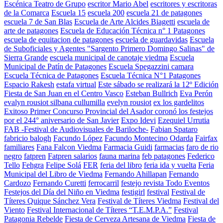
Escénica Teatro de Grupo
escritor Mario Abel
escritores y escritoras
de la Comarca
Escuela 15
escuela 200
escuela 21 de patagones
escuela 7 de San Blas
Escuela de Arte Alcides Biagetti
escuela de
arte de patagones
Escuela de Educación Técnica n° 1 Patagones
escuela de equitacion de patagones
escuela de guardavidas
Escuela
de Suboficiales y Agentes "Sargento Primero Domingo Salinas" de
Sierra Grande
escuela municipal de canotaje viedma
Escuela
Municipal de Patín de Patagones
Escuela Spegazzini camara
Escuela Técnica de Patagones
Escuela Técnica N°1 Patagones
Espacio Rakesh
estafa virtual
Este sábado se realizará la 12º Edición
Fiesta de San Juan en el Centro Vasco
Esteban Bullrich
Eva Perón
evalyn rousiot silbana cullumilla
evelyn rousiot
ex los gardelitos
Exitoso Primer Concurso Provincial del Asador coronó los festejos
por el 244° aniversario de San Javier
Expo Idevi
Ezequiel Urrutia
FAB -Festival de Audiovisuales de Bariloche-
Fabian Spataro
fabricio balogh
Facundo López
Facundo Montecino Odarda
Fairfax
familiares
Fana Falcon Viedma
Farmacia Guidi
farmacias
faro de rio
negro
fatpren
Fatpren salarios
fauna marina
feb patagones
Federico
Tello
Fehgra
Felipe Solá
FER
feria del libro
feria ida y vuelta
Feria
Municipal del Libro de Viedma
Fernando Ahillapan
Fernando
Cardozo
Fernando Curetti
ferrocarril
festejo revista Todo Eventos
Festejos del Día del Niño en Viedma
festigirl
festival
Festival de
Títeres Quique Sánchez Vera
Festival de Títeres Viedma
Festival del
Viento
Festival Internacional de Títeres “T.E.M.P.A.”
Festival
Patagonia Rebelde
Fiesta de Cerveza Artesana de Viedma
Fiesta de