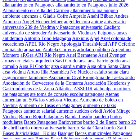
allanamiento en Patagones
allanamiento en Patagones julio 2026
Allanamiento en Villa del Carmen
allanamiento inalauquen
ambiente
amenzas a Gladis Cofre
Amprale
Anahí Bilbao
Andres
Amoroso
Ángel Hechenleitner
angel lencura
anime
aniversario
aniversario 239 de Viedma y Patagones
aniversario Cagliero
aniversario de stroeder
Aniversario de Viedma y Patgones
anses
antidemon
Antonio Tono Magagna
Anxious
Apel
Apel colonia de
vacaciones
APEL Río Negro
Apologgia ThrashMetal
APP Ceferino
apuñalado
aquaman
Arabela Carreras
arbolado público
Argentino
Montero
aRGra
ARI Río Negro
Ariel Bernatene
Ariel Zvenger
armas no letales
arquitecto Savi Crudo
arsa
arsa barrio guido
arsa
comallo
Arsa El Condor
arsa guardia mitre
Arsa obra Santa Clara
arsa viedma
Arturo Illia
Asamblea No Nuclear
asfalto santa clara
asignaciones familiares
Asociación Civil Rionegrina de Taekwondo
Asociación de Cerveceros de la Comarca
Asociación Hoteleros y
Gastronómicos de la Zona Atlántica
ASSPUR
atahualpa martinez
ate patagones
ate toma de consejo escolar patagones
Atenas
aumentan un 50% los vuelos a Viedma
Aumento de boleto en
Viedma
Aumento de Tasas en Patagones
aumento de taxis
Patagones
aumento salarial
aumento sueldos
aviadi
Avión Mirage
Viedma
Banco Rojo Patagones
Banda Ilusión
bandera
baños
modulares
Bapro Patagones
Barloventos
barrio 2 de Enero
barrio 22
de abril
barrio obrero aniversario
barrio Santa Clara
barrio Zatti
Bases Justicialistas - Kolina
Basquet
Becas municipales Patagones
becas patagones
Bettina Paez
biblioteca pablo neruda
Biblioteca