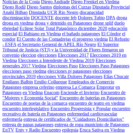
Noticias de la Costa
Diego Andrade
Diego Frenkel en Viedma
Diego Rodil
Diego Santos
diplomas del Curzas
Diputada Provincial
Anahí Bilbao
Diputada UCR Rio Negro
discapacidad
discriminación
DOCENTE
docente feb
Dolores Tubio
DPA
droga
droga en viedma
droga y detenido en Patagones
drone splif
duelo
ebriedad
Eclipse Solar Total Patagónico diciembre 2020
educación
especial
El Bahiano en Viedma
el bañado patagones
El Cóndor
el
condor
El Cuento de las Comadrejas
el progreso viedma
El Refugio
- ESFA
el Secretario General de APEL Río Negro
El Superior
Tribunal de Justicia (STJ) y la Universidad de Flores firmaron un
convenio
eleccion
elecciones
Elecciones 2017
Elecciones 2019 en
Viedma
Elecciones a Intendente de Viedma 2019
Elecciones
generales 2017 Viedma
Elecciones Paso
Elecciones Paso Patagones
elecciones paso viedma
elecciones pj patagones
elecciones
provinciales 2019
elecciones Villa Dolores Patagones
Elías Chucair
Emiliano Balbin
Emilio Collueque
Empleados de Comercio
Patagones
empresa ceferino
empresa La Comarca
Emprotur
en
Patagones
en Viedma
Enacom
Enciende el Invierno
Encuentro de
"Mujeres y Economía Social"
Encuentro de baterías en Patagones
Encuentro de poetas de la comarca
encuentro de teatro en viedma
encuentro interlegislativo
Encuentro Progresista y Popular
encuentro
recreativo de batería en Patagones
enfermedad cardiovascular
enfermería
entrega de certificados de “Cuidadores Domiciliarios”
entrega de papas patagones
entrega de ropa municipio de Patagones
EnTV
Entv y Radio Encuentro
epilepsia
Eruca Sativa en Viedma