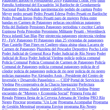
Patagones aprobó el Presupuesto 2019
Patagonia Comic Fest
patin
Patrulla Ambiental del Escuadrón 34 Bariloche de Gendarmería
Nacional
Paulo Bykaluk
pavimentación
pedido de captura
Pedro
Meyer
pedro pesatti
Pedro Pesatti Edersa
Pedro Pesatti en Bariloche
Pedro Pesatti Ipross
Pedro Pesatti paro de mujeres
Pelea entre
bandas en Carmen de Patagones
pelucas oncológicas patagones
Peña del Bailarin
Pensiones Patagones
periodista y escritor Carlos
Espinosa
Perla Prigoshin
Peronismo Militante
Pesatti - Weretilneck
Pesca infantil San Blas
Pier
pirotecnia patagones
pirotecnia viedma
PJ - FpV Patagones
PJ Patagones
plan 25 viviendas de patagones
Plan Castello
Plan Fines en Cagliero
plaza alsina
plaza Lacarra de
Carmen de Patagones
Plazoleta del Pescador Deportivo
Pocho León
Poder Judicial de General Roca
Poder Judicial de Río Negro
Poder
Judicial de Roca
Poder Judicial Viedma
policía
policia comunal
Policía Comunal
Policia Comunal de Carmen de Patagones
Policía
Comunal de Patagones
policia comunal patagones
policia de el
cóndor
policia de patagones
policia de rio negr
policia de rio negro
policias maragatos
Por Alejandro Assis - Presidente del Centro de
Inversión y Desarrollo Patagónico — CIDP
Portal de Servicios de
Viedma
Pre-cooperativa de la Chacra Spegazzini
Prefectura
Patagones
prensa charla
primer calefón solar en Viedma
Primer
encuentro de “Mujeres y Economía Social”
Primera Feria del
Regalo
Primera fiesta de la Cerveza Artesana de Viedma
PRO Río
Negro
Procrear
programa "Un Lote
Programa Acompañar
Programa
de Gestión Menstrual
programa Envion
programa Río Negro