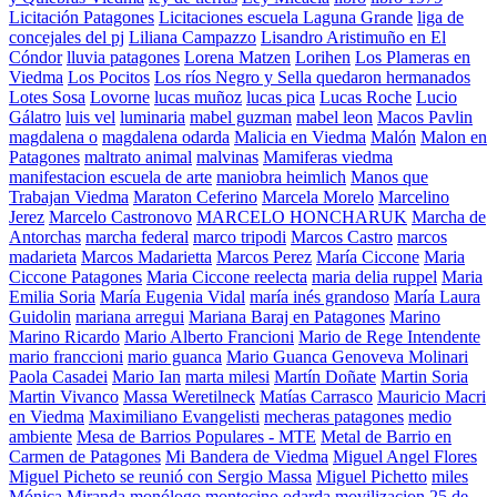
Licitación Patagones
Licitaciones escuela Laguna Grande
liga de
concejales del pj
Liliana Campazzo
Lisandro Aristimuño en El
Cóndor
lluvia patagones
Lorena Matzen
Lorihen
Los Plameras en
Viedma
Los Pocitos
Los ríos Negro y Sella quedaron hermanados
Lotes Sosa
Lovorne
lucas muñoz
lucas pica
Lucas Roche
Lucio
Gálatro
luis vel
luminaria
mabel guzman
mabel leon
Macos Pavlin
magdalena o
magdalena odarda
Malicia en Viedma
Malón
Malon en
Patagones
maltrato animal
malvinas
Mamiferas viedma
manifestacion escuela de arte
maniobra heimlich
Manos que
Trabajan Viedma
Maraton Ceferino
Marcela Morelo
Marcelino
Jerez
Marcelo Castronovo
MARCELO HONCHARUK
Marcha de
Antorchas
marcha federal
marco tripodi
Marcos Castro
marcos
madarieta
Marcos Madarietta
Marcos Perez
María Ciccone
Maria
Ciccone Patagones
Maria Ciccone reelecta
maria delia ruppel
Maria
Emilia Soria
María Eugenia Vidal
maría inés grandoso
María Laura
Guidolin
mariana arregui
Mariana Baraj en Patagones
Marino
Marino Ricardo
Mario Alberto Francioni
Mario de Rege Intendente
mario franccioni
mario guanca
Mario Guanca Genoveva Molinari
Paola Casadei
Mario Ian
marta milesi
Martín Doñate
Martin Soria
Martin Vivanco
Massa Weretilneck
Matías Carrasco
Mauricio Macri
en Viedma
Maximiliano Evangelisti
mecheras patagones
medio
ambiente
Mesa de Barrios Populares - MTE
Metal de Barrio en
Carmen de Patagones
Mi Bandera de Viedma
Miguel Angel Flores
Miguel Picheto se reunió con Sergio Massa
Miguel Pichetto
miles
Mónica Miranda
monólogo
montecino odarda
movilizacion 25 de