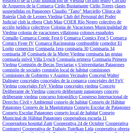
Histórico de la Gran Inundación de Viedma
circuito teatro
Círculo
de Arqueros de la Comarca
Cirilo Bustamante
Cirilo Torres
clases
suspendidas en Patagones
Claudio "Tano" Marciello
Clínica de
Batería
Club de Leones Viedma
Club del Personal del Poder
Judicial
club la ribera
Club Mau
COER Río Negro
colectivo de
acción jurídica
colectivos
Colonia de Vacaciones Municipalidad de
Viedma
colonia de vacaciones villalonga
colonos españoles
Comallo
Comarca Comic Fest 6
Comarca Comics Fest 5
Comarca
Comics Feste IV
Comarca Racinguista
combustible
comedor El
Lorito
comercios
Comisaría 1era
comisaria 30
Comisaria 34
comisaria 38
Comisaría de la Mujer Viedma
comisaria las grutas
comisaría móvil Villa Lynch
Comisaría primera
Comisaria Primera
Viedma
Comisión de Becas Terciarias y Universitarias Patagones
comisión de sociales
comisión local de hábitat
comisiones
Comisiones de Gobierno y Asuntos Vecinales
Concejal Walter
Dalinger
concejales
concejales de la comarca
concejales del FpV
Viedma
concejales FpV Viedma
concejales viedma
Concejo
Deliberante de Viedma
concejo deliberante patagones
concejo
deliberante viedma
concurso fotográfico
Congreso Internacional de
Derecho Civil y Ambiental
consejo de habitat
Consejo de Hábitat
Patagones
Consejo de la Magistratura
Consejo Escolar de Patagones
Consejo Escolar Patagones
consejo local de habitat
Consejo
Municipal de Hábitat Patagones
cooperadora escuela 11
Cooperadora hospital Zatti
Cooperativa 24 de Octubre
Cooperativa
Contranvi
Cooperativa de Trabajo Tutelkan Ltda
cooperativa obrera