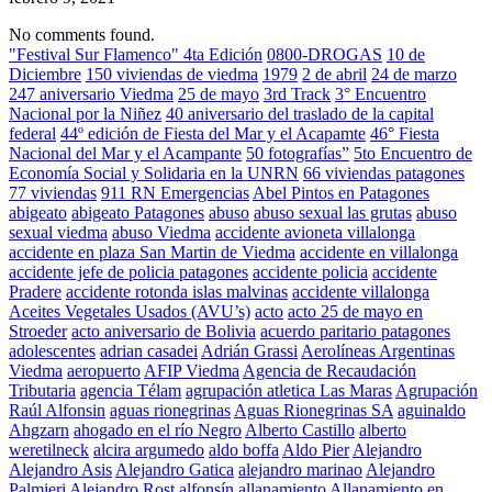
No comments found.
"Festival Sur Flamenco" 4ta Edición
0800-DROGAS
10 de
Diciembre
150 viviendas de viedma
1979
2 de abril
24 de marzo
247 aniversario Viedma
25 de mayo
3rd Track
3° Encuentro
Nacional por la Niñez
40 aniversario del traslado de la capital
federal
44º edición de Fiesta del Mar y el Acapamte
46° Fiesta
Nacional del Mar y el Acampante
50 fotografías”
5to Encuentro de
Economía Social y Solidaria en la UNRN
66 viviendas patagones
77 viviendas
911 RN Emergencias
Abel Pintos en Patagones
abigeato
abigeato Patagones
abuso
abuso sexual las grutas
abuso
sexual viedma
abuso Viedma
accidente avioneta villalonga
accidente en plaza San Martin de Viedma
accidente en villalonga
accidente jefe de policia patagones
accidente policia
accidente
Pradere
accidente rotonda islas malvinas
accidente villalonga
Aceites Vegetales Usados (AVU’s)
acto
acto 25 de mayo en
Stroeder
acto aniversario de Bolivia
acuerdo paritario patagones
adolescentes
adrian casadei
Adrián Grassi
Aerolíneas Argentinas
Viedma
aeropuerto
AFIP Viedma
Agencia de Recaudación
Tributaria
agencia Télam
agrupación atletica Las Maras
Agrupación
Raúl Alfonsin
aguas rionegrinas
Aguas Rionegrinas SA
aguinaldo
Ahgzarn
ahogado en el río Negro
Alberto Castillo
alberto
weretilneck
alcira argumedo
aldo boffa
Aldo Pier
Alejandro
Alejandro Asis
Alejandro Gatica
alejandro marinao
Alejandro
Palmieri
Alejandro Rost
alfonsín
allanamiento
Allanamiento en