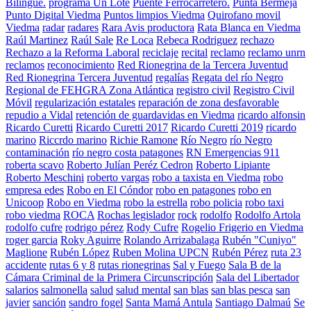
Bilingüe.
programa Un Lote
Puente Ferrocarretero.
Punta Bermeja
Punto Digital Viedma
Puntos limpios Viedma
Quirofano movil
Viedma
radar
radares
Rara Avis productora
Rata Blanca en Viedma
Raúl Martinez
Raúl Sale
Re Loca
Rebeca Rodriguez
rechazo
Rechazo a la Reforma Laboral
reciclaje
recital
reclamo
reclamo unrn
reclamos
reconocimiento
Red Rionegrina de la Tercera Juventud
Red Rionegrina Tercera Juventud
regalías
Regata del río Negro
Regional de FEHGRA Zona Atlántica
registro civil
Registro Civil
Móvil
regularización estatales
reparación de zona desfavorable
repudio a Vidal
retención de guardavidas en Viedma
ricardo alfonsin
Ricardo Curetti
Ricardo Curetti 2017
Ricardo Curetti 2019
ricardo
marino
Riccrdo marino
Richie Ramone
Río Negro
río Negro
contaminación
río negro costa patagones
RN Emergencias 911
roberta scavo
Roberto Julían Peréz Cedron
Roberto Lipiante
Roberto Meschini
roberto vargas
robo a taxista en Viedma
robo
empresa edes
Robo en El Cóndor
robo en patagones
robo en
Unicoop
Robo en Viedma
robo la estrella
robo policia
robo taxi
robo viedma
ROCA
Rochas legislador
rock
rodolfo
Rodolfo Artola
rodolfo cufre
rodrigo pérez
Rody Cufre
Rogelio Frigerio en Viedma
roger garcia
Roky Aguirre
Rolando Arrizabalaga
Rubén "Cuniyo"
Maglione
Rubén López
Ruben Molina UPCN
Rubén Pérez
ruta 23
accidente
rutas 6 y 8
rutas rionegrinas
Sal y Fuego
Sala B de la
Cámara Criminal de la Primera Circunscripción
Sala del Libertador
salarios
salmonella
salud
salud mental
san blas
san blas pesca
san
javier
sanción
sandro fogel
Santa Mamá Antula
Santiago Dalmaú
Se