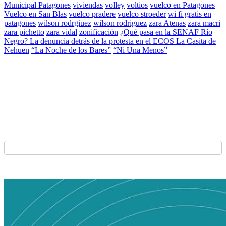
Municipal Patagones
viviendas
volley
voltios
vuelco en Patagones
Vuelco en San Blas
vuelco pradere
vuelco stroeder
wi fi gratis en
patagones
wilson rodrgiuez
wilson rodriguez
zara Atenas
zara macri
zara pichetto
zara vidal
zonificación
¿Qué pasa en la SENAF Río
Negro? La denuncia detrás de la protesta en el ECOS La Casita de
Nehuen
“La Noche de los Bares”
“Ni Una Menos”