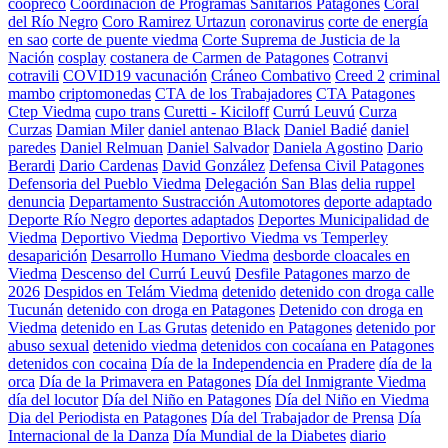
coopreco
Coordinación de Programas Sanitarios Patagones
Coral
del Río Negro
Coro Ramirez Urtazun
coronavirus
corte de energía
en sao
corte de puente viedma
Corte Suprema de Justicia de la
Nación
cosplay
costanera de Carmen de Patagones
Cotranvi
cotravili
COVID19 vacunación
Cráneo Combativo
Creed 2
criminal
mambo
criptomonedas
CTA de los Trabajadores
CTA Patagones
Ctep Viedma
cupo trans
Curetti - Kiciloff
Currú Leuvú
Curza
Curzas
Damian Miler
daniel antenao Black
Daniel Badié
daniel
paredes
Daniel Relmuan
Daniel Salvador
Daniela Agostino
Dario
Berardi
Dario Cardenas
David González
Defensa Civil Patagones
Defensoria del Pueblo Viedma
Delegación San Blas
delia ruppel
denuncia
Departamento Sustracción Automotores
deporte adaptado
Deporte Río Negro
deportes adaptados
Deportes Municipalidad de
Viedma
Deportivo Viedma
Deportivo Viedma vs Temperley
desaparición
Desarrollo Humano Viedma
desborde cloacales en
Viedma
Descenso del Currú Leuvú
Desfile Patagones marzo de
2026
Despidos en Telám Viedma
detenido
detenido con droga calle
Tucunán
detenido con droga en Patagones
Detenido con droga en
Viedma
detenido en Las Grutas
detenido en Patagones
detenido por
abuso sexual
detenido viedma
detenidos con cocaíana en Patagones
detenidos con cocaina
Día de la Independencia en Pradere
día de la
orca
Día de la Primavera en Patagones
Día del Inmigrante Viedma
día del locutor
Día del Niño en Patagones
Día del Niño en Viedma
Dia del Periodista en Patagones
Día del Trabajador de Prensa
Día
Internacional de la Danza
Día Mundial de la Diabetes
diario