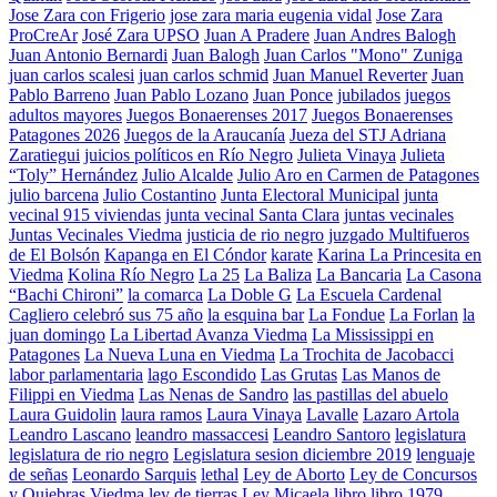
Jose Zara con Frigerio
jose zara maria eugenia vidal
Jose Zara
ProCreAr
José Zara UPSO
Juan A Pradere
Juan Andres Balogh
Juan Antonio Bernardi
Juan Balogh
Juan Carlos "Mono" Zuniga
juan carlos scalesi
juan carlos schmid
Juan Manuel Reverter
Juan
Pablo Barreno
Juan Pablo Lozano
Juan Ponce
jubilados
juegos
adultos mayores
Juegos Bonaerenses 2017
Juegos Bonaerenses
Patagones 2026
Juegos de la Araucanía
Jueza del STJ Adriana
Zaratiegui
juicios políticos en Río Negro
Julieta Vinaya
Julieta
“Toly” Hernández
Julio Alcalde
Julio Aro en Carmen de Patagones
julio barcena
Julio Costantino
Junta Electoral Municipal
junta
vecinal 915 viviendas
junta vecinal Santa Clara
juntas vecinales
Juntas Vecinales Viedma
justicia de rio negro
juzgado Multifueros
de El Bolsón
Kapanga en El Cóndor
karate
Karina La Princesita en
Viedma
Kolina Río Negro
La 25
La Baliza
La Bancaria
La Casona
“Bachi Chironi”
la comarca
La Doble G
La Escuela Cardenal
Cagliero celebró sus 75 año
la esquina bar
La Fondue
La Forlan
la
juan domingo
La Libertad Avanza Viedma
La Mississippi en
Patagones
La Nueva Luna en Viedma
La Trochita de Jacobacci
labor parlamentaria
lago Escondido
Las Grutas
Las Manos de
Filippi en Viedma
Las Nenas de Sandro
las pastillas del abuelo
Laura Guidolin
laura ramos
Laura Vinaya
Lavalle
Lazaro Artola
Leandro Lascano
leandro massaccesi
Leandro Santoro
legislatura
legislatura de rio negro
Legislatura sesion diciembre 2019
lenguaje
de señas
Leonardo Sarquis
lethal
Ley de Aborto
Ley de Concursos
y Quiebras Viedma
ley de tierras
Ley Micaela
libro
libro 1979