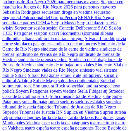
poJuegos de Río Negro 2026 para personas mayores
Se ponen en
marcha los Juegos de Río Negro 2026 para personas mayores
Sebastián Rodriguez
secuestran droga en viedma
secuestro
Seguridad Patrimonial del Grupo Pecom
SENAF Río Negro
sentada de padres CEM 4
Sergio Massa
Sergio Palazzo
sergio
wisky
Serpentor
sesión
sesión Concejo Deliberante SAO
Sesión
HCD Patagones
sesipon
sicavi
Sicomental
sicometal
silbana
cullumilla
silbana cullumilla mariana arregui
Silvana Larralde
silvia
horne
simulacro patagones
sindicato de camioneros
Sindicato de la
Carne de Río Negro
sindicato de la carne de viedma
sindicato de
prensa
Sindicato de Prensa de Río Negro
sindicato de prensa de
Viedma
sindicato de prensa viedma
Sindicato de Trabajadores de
Prensa de Viedma
sindicato de trabajadores viales
Sindicato Vial de
Río Negro
Sindicato viales de Río Negro
siniestro vial
sistema
braille
Sitraic
Sitraic Patagones
sitraic y ate
Sitraprenvi
social y
cultural Adalquí
Sol de Mayo
soldados continentales
Soledad
somoncura rock
Somuncura Rock
sonoridad andina
sospechoso
policía
Soyem Patagones
soyem viedma
Stella Fibiger
stj
Stroeder
Casa de la Cultura
sub16
Subcomisaría 63 de Viedma
sube
Sube
Patagones
subsidio patagonico
sueldos
sueldos estatales
superior
tribunal de justicia
Superior Tribunal de Justicia de Río Negro
Superior Tribunal de Justicia RN
Suplica en Viedma
Supren
suteba
feb
suteba patagones
tarifa de taxis
Tarifa de taxis Patagones
Tasas
Municipales Viedma
taser
taxis
taxis patagones
teatro el tubo
teatro
en Valcheta
teatro españa
teatro españa patagones
Teatro Estable de