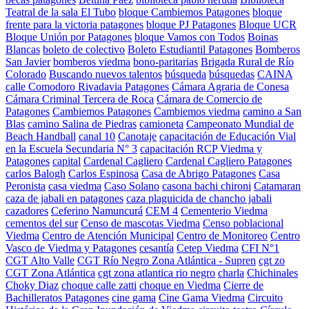
Teatral de la sala El Tubo
bloque Cambiemos Patagones
bloque
frente para la victoria patagones
bloque PJ Patagones
Bloque UCR
Bloque Unión por Patagones
bloque Vamos con Todos
Boinas
Blancas
boleto de colectivo
Boleto Estudiantil Patagones
Bomberos
San Javier
bomberos viedma
bono-paritarias
Brigada Rural de Río
Colorado
Buscando nuevos talentos
búsqueda
búsquedas
CAINA
calle Comodoro Rivadavia Patagones
Cámara Agraria de Conesa
Cámara Criminal Tercera de Roca
Cámara de Comercio de
Patagones
Cambiemos Patagones
Cambiemos viedma
camino a San
Blas
camino Salina de Piedras
camioneta
Campeonato Mundial de
Beach Handball
canal 10
Canotaje
capacitación de Educación Vial
en la Escuela Secundaria N° 3
capacitación RCP Viedma y
Patagones
capital
Cardenal Cagliero
Cardenal Cagliero Patagones
carlos Balogh
Carlos Espinosa
Casa de Abrigo Patagones
Casa
Peronista
casa viedma
Caso Solano
casona bachi chironi
Catamaran
caza de jabali en patagones
caza plaguicida de chancho jabali
cazadores
Ceferino Namuncurá
CEM 4
Cementerio Viedma
cementos del sur
Censo de mascotas Viedma
Censo poblacional
Viedma
Centro de Atención Municipal
Centro de Monitoreo
Centro
Vasco de Viedma y Patagones
cesantía
Cetep Viedma
CFI N°1
CGT Alto Valle
CGT Río Negro Zona Atlántica - Supren
cgt zo
CGT Zona Atlántica
cgt zona atlantica rio negro
charla
Chichinales
Choky Diaz
choque calle zatti
choque en Viedma
Cierre de
Bachilleratos Patagones
cine gama
Cine Gama Viedma
Circuito