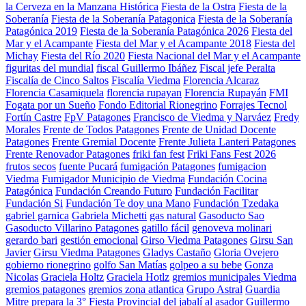
la Cerveza en la Manzana Histórica
Fiesta de la Ostra
Fiesta de la
Soberanía
Fiesta de la Soberanía Patagonica
Fiesta de la Soberanía
Patagónica 2019
Fiesta de la Soberanía Patagónica 2026
Fiesta del
Mar y el Acampante
Fiesta del Mar y el Acampante 2018
Fiesta del
Michay
Fiesta del Río 2020
Fiesta Nacional del Mar y el Acampante
figuritas del mundial
fiscal Guillermo Ibáñez
Fiscal jefe Peralta
Fiscalía de Cinco Saltos
Fiscalía Viedma
Florencia Alcaraz
Florencia Casamiquela
florencia rupayan
Florencia Rupayán
FMI
Fogata por un Sueño
Fondo Editorial Rionegrino
Forrajes Tecnol
Fortín Castre
FpV Patagones
Francisco de Viedma y Narváez
Fredy
Morales
Frente de Todos Patagones
Frente de Unidad Docente
Patagones
Frente Gremial Docente
Frente Julieta Lanteri Patagones
Frente Renovador Patagones
friki fan fest
Friki Fans Fest 2026
frutos secos
fuente Pucará
fumigación Patagones
fumigacion
Viedma
Fumigador Municipio de Viedma
Fundación Cocina
Patagónica
Fundación Creando Futuro
Fundación Facilitar
Fundación Si
Fundación Te doy una Mano
Fundación Tzedaka
gabriel garnica
Gabriela Michetti
gas natural
Gasoducto Sao
Gasoducto Villarino Patagones
gatillo fácil
genoveva molinari
gerardo bari
gestión emocional
Girso Viedma Patagones
Girsu San
Javier
Girsu Viedma Patagones
Gladys Castaño
Gloria Ovejero
gobierno rionegrino
golfo San Matías
golpeo a su bebe
Gonza
Nicolas
Graciela Holtz
Graciela Hotlz
gremios municipales Viedma
gremios patagones
gremios zona atlantica
Grupo Astral
Guardia
Mitre prepara la 3° Fiesta Provincial del jabalí al asador
Guillermo