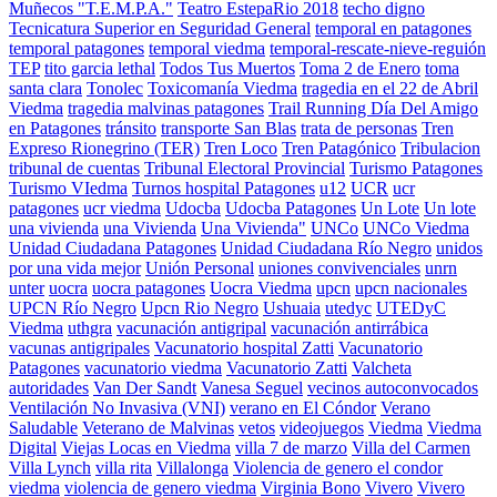
Muñecos "T.E.M.P.A."
Teatro EstepaRio 2018
techo digno
Tecnicatura Superior en Seguridad General
temporal en patagones
temporal patagones
temporal viedma
temporal-rescate-nieve-reguión
TEP
tito garcia lethal
Todos Tus Muertos
Toma 2 de Enero
toma
santa clara
Tonolec
Toxicomanía Viedma
tragedia en el 22 de Abril
Viedma
tragedia malvinas patagones
Trail Running Día Del Amigo
en Patagones
tránsito
transporte San Blas
trata de personas
Tren
Expreso Rionegrino (TER)
Tren Loco
Tren Patagónico
Tribulacion
tribunal de cuentas
Tribunal Electoral Provincial
Turismo Patagones
Turismo VIedma
Turnos hospital Patagones
u12
UCR
ucr
patagones
ucr viedma
Udocba
Udocba Patagones
Un Lote
Un lote
una vivienda
una Vivienda
Una Vivienda"
UNCo
UNCo Viedma
Unidad Ciudadana Patagones
Unidad Ciudadana Río Negro
unidos
por una vida mejor
Unión Personal
uniones convivenciales
unrn
unter
uocra
uocra patagones
Uocra Viedma
upcn
upcn nacionales
UPCN Río Negro
Upcn Rio Negro
Ushuaia
utedyc
UTEDyC
Viedma
uthgra
vacunación antigripal
vacunación antirrábica
vacunas antigripales
Vacunatorio hospital Zatti
Vacunatorio
Patagones
vacunatorio viedma
Vacunatorio Zatti
Valcheta
autoridades
Van Der Sandt
Vanesa Seguel
vecinos autoconvocados
Ventilación No Invasiva (VNI)
verano en El Cóndor
Verano
Saludable
Veterano de Malvinas
vetos
videojuegos
Viedma
Viedma
Digital
Viejas Locas en Viedma
villa 7 de marzo
Villa del Carmen
Villa Lynch
villa rita
Villalonga
Violencia de genero el condor
viedma
violencia de genero viedma
Virginia Bono
Vivero
Vivero