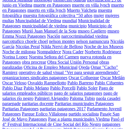
junio en Viedma
muerte en Patagones
muerte en villa lynch
muerto
en Patagones
muerto en villa lynch
Muerto Valcheta
muestra
fotográfica
muestra fotográfica colectiva “50 años
mujer
mujeres
multas
Muncipalidad de Viedma
mundial
Municipalidad de
Patagones
municipalidad de viedma
municipio
Municipio de
Patagones
Murió Juan Manuel de la Sota
museo Cagliero
museo
Emma Nozzi Patagones
Nación
narcocriminalidad viedma
narcotrafico choele choel
nelson montes
nelson namuncura
Nicolás
García
Nicolas Peral
Nilda Nervi de Belloso
Noche de los Museos
Noche de milonga
Nompalidece
Nora Cader
Norberto Rodriguez
Norina Lopez
Nuestra Señora del Carmen
nueva rotonda en
Patagones
obra procrear
Obra Social Unión Personal
obras
paralizadas
Oficina de Empleo Municipal
Ojeda
Omar "Cacho"
Ramirez
operativo de salud visual "Ver para seguir aprendiendo"
organizaciones sindicales patagones
Oscar Collueque
Oscar Meilán
Oscar Veloso
Osvaldo Rampellotto
Pablo Barreno
Pablo Cifuentes
Pablo Diaz
Pablo Melano
Pablo Porcelli
Pablo Soler
Pago de
salarios empleados públicos
pago de salarios patagones
pago de
salarios río negro
Palmieri Alejandro
Paloma Tubio
paola casadei
paraepade
paritarias docente
Paritarias municipales Patagones
Paritarias Patagones
paritarias patagones 2017
Parlamento Juvenil
Patagones
Parque Eolico Villalonga
partido socialista
Pasaje San
José de Mayo Patagones
Pase a planta municipales Viedma
Pasó el
4° Festival Internacional de Cine Social del Río Negro
patagones