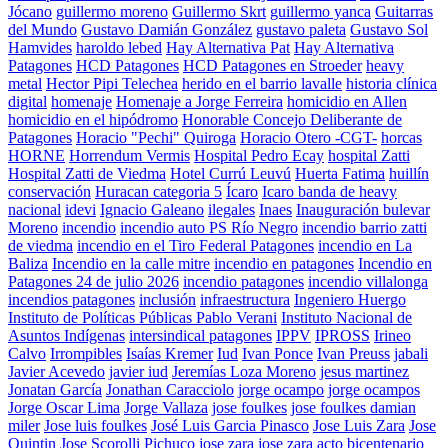
Jócano
guillermo moreno
Guillermo Skrt
guillermo yanca
Guitarras
del Mundo
Gustavo Damián González
gustavo paleta
Gustavo Sol
Hamvides
haroldo lebed
Hay Alternativa Pat
Hay Alternativa
Patagones
HCD Patagones
HCD Patagones en Stroeder
heavy
metal
Hector Pipi Telechea
herido en el barrio lavalle
historia clínica
digital
homenaje
Homenaje a Jorge Ferreira
homicidio en Allen
homicidio en el hipódromo
Honorable Concejo Deliberante de
Patagones
Horacio "Pechi" Quiroga
Horacio Otero -CGT-
horcas
HORNE
Horrendum Vermis
Hospital Pedro Ecay
hospital Zatti
Hospital Zatti de Viedma
Hotel Currú Leuvú
Huerta Fatima
huillín
conservación
Huracan categoria 5
Ícaro
Icaro banda de heavy
nacional
idevi
Ignacio Galeano
ilegales
Inaes
Inauguración bulevar
Moreno
incendio
incendio auto PS Río Negro
incendio barrio zatti
de viedma
incendio en el Tiro Federal Patagones
incendio en La
Baliza
Incendio en la calle mitre
incendio en patagones
Incendio en
Patagones 24 de julio 2026
incendio patagones
incendio villalonga
incendios patagones
inclusión
infraestructura
Ingeniero Huergo
Instituto de Políticas Públicas Pablo Verani
Instituto Nacional de
Asuntos Indígenas
intersindical patagones
IPPV
IPROSS
Irineo
Calvo
Irrompibles
Isaías Kremer
Iud
Ivan Ponce
Ivan Preuss
jabali
Javier Acevedo
javier iud
Jeremías Loza Moreno
jesus martinez
Jonatan García
Jonathan Caracciolo
jorge ocampo
jorge ocampos
Jorge Oscar Lima
Jorge Vallaza
jose foulkes
jose foulkes damian
miler
Jose luis foulkes
José Luis Garcia Pinasco
Jose Luis Zara
Jose
Quintin
Jose Scorolli Pichuco
jose zara
jose zara acto bicentenario