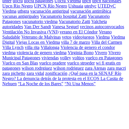
unter
uocra
uocra patagones
Uocra Viedma
upcn
upcn nacionales
Upcn Rio Negro
UPCN Río Negro
Ushuaia
utedyc
UTEDyC
Viedma
uthgra
vacunación antigripal
vacunación antirrábica
vacunas antigripales
Vacunatorio hospital Zatti
Vacunatorio
Patagones
vacunatorio viedma
Vacunatorio Zatti
Valcheta
autoridades
Van Der Sandt
Vanesa Seguel
vecinos autoconvocados
Ventilación No Invasiva (VNI)
verano en El Cóndor
Verano
Saludable
Veterano de Malvinas
vetos
videojuegos
Viedma
Viedma
Digital
Viejas Locas en Viedma
villa 7 de marzo
Villa del Carmen
Villa Lynch
villa rita
Villalonga
Violencia de genero el condor
viedma
violencia de genero viedma
Virginia Bono
Vivero
Vivero
Municipal Patagones
viviendas
volley
voltios
vuelco en Patagones
Vuelco en San Blas
vuelco pradere
vuelco stroeder
wi fi gratis en
patagones
wilson rodrgiuez
wilson rodriguez
zara Atenas
zara macri
zara pichetto
zara vidal
zonificación
¿Qué pasa en la SENAF Río
Negro? La denuncia detrás de la protesta en el ECOS La Casita de
Nehuen
“La Noche de los Bares”
“Ni Una Menos”