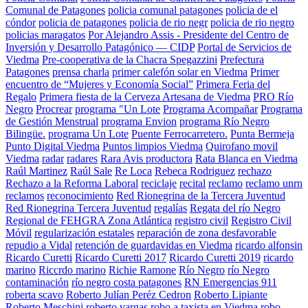
Comunal de Patagones
policia comunal patagones
policia de el
cóndor
policia de patagones
policia de rio negr
policia de rio negro
policias maragatos
Por Alejandro Assis - Presidente del Centro de
Inversión y Desarrollo Patagónico — CIDP
Portal de Servicios de
Viedma
Pre-cooperativa de la Chacra Spegazzini
Prefectura
Patagones
prensa charla
primer calefón solar en Viedma
Primer
encuentro de “Mujeres y Economía Social”
Primera Feria del
Regalo
Primera fiesta de la Cerveza Artesana de Viedma
PRO Río
Negro
Procrear
programa "Un Lote
Programa Acompañar
Programa
de Gestión Menstrual
programa Envion
programa Río Negro
Bilingüe.
programa Un Lote
Puente Ferrocarretero.
Punta Bermeja
Punto Digital Viedma
Puntos limpios Viedma
Quirofano movil
Viedma
radar
radares
Rara Avis productora
Rata Blanca en Viedma
Raúl Martinez
Raúl Sale
Re Loca
Rebeca Rodriguez
rechazo
Rechazo a la Reforma Laboral
reciclaje
recital
reclamo
reclamo unrn
reclamos
reconocimiento
Red Rionegrina de la Tercera Juventud
Red Rionegrina Tercera Juventud
regalías
Regata del río Negro
Regional de FEHGRA Zona Atlántica
registro civil
Registro Civil
Móvil
regularización estatales
reparación de zona desfavorable
repudio a Vidal
retención de guardavidas en Viedma
ricardo alfonsin
Ricardo Curetti
Ricardo Curetti 2017
Ricardo Curetti 2019
ricardo
marino
Riccrdo marino
Richie Ramone
Río Negro
río Negro
contaminación
río negro costa patagones
RN Emergencias 911
roberta scavo
Roberto Julían Peréz Cedron
Roberto Lipiante
Roberto Meschini
roberto vargas
robo a taxista en Viedma
robo