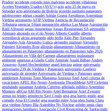
Pradere
accidente rotonda islas malvinas
accidente villalonga
Aceites Vegetales Usados (AVU’s)
acto
acto 25 de mayo en
Stroeder
acto aniversario de Bolivia
acuerdo paritario patagones
adolescentes
adrian casadei
Adrián Grassi
Aerolíneas Argentinas
Viedma
aeropuerto
AFIP Viedma
Agencia de Recaudación
Tributaria
agencia Télam
agrupación atletica Las Maras
Agrupación
Raúl Alfonsin
aguas rionegrinas
Aguas Rionegrinas SA
aguinaldo
Ahgzarn
ahogado en el río Negro
Alberto Castillo
alberto
weretilneck
alcira argumedo
aldo boffa
Aldo Pier
Alejandro
Alejandro Asis
Alejandro Gatica
alejandro marinao
Alejandro
Palmieri
Alejandro Rost
alfonsín
allanamiento
Allanamiento en
allanamiento en Patagones
allanamiento en Patagones julio 2026
Allanamiento en Villa del Carmen
allanamiento inalauquen
ambiente
amenzas a Gladis Cofre
Amprale
Anahí Bilbao
Andres
Amoroso
Ángel Hechenleitner
angel lencura
anime
aniversario
aniversario 239 de Viedma y Patagones
aniversario Cagliero
aniversario de stroeder
Aniversario de Viedma y Patgones
anses
antidemon
Antonio Tono Magagna
Anxious
Apel
Apel colonia de
vacaciones
APEL Río Negro
Apologgia ThrashMetal
APP Ceferino
apuñalado
aquaman
Arabela Carreras
arbolado público
Argentino
Montero
aRGra
ARI Río Negro
Ariel Bernatene
Ariel Zvenger
armas no letales
arquitecto Savi Crudo
arsa
arsa barrio guido
arsa
comallo
Arsa El Condor
arsa guardia mitre
Arsa obra Santa Clara
arsa viedma
Arturo Illia
Asamblea No Nuclear
asfalto santa clara
asignaciones familiares
Asociación Civil Rionegrina de Taekwondo