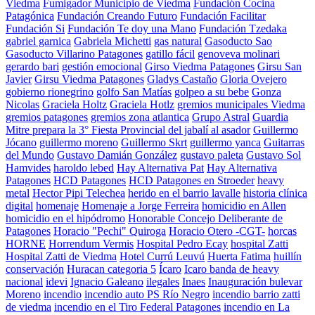
Viedma
Fumigador Municipio de Viedma
Fundación Cocina
Patagónica
Fundación Creando Futuro
Fundación Facilitar
Fundación Si
Fundación Te doy una Mano
Fundación Tzedaka
gabriel garnica
Gabriela Michetti
gas natural
Gasoducto Sao
Gasoducto Villarino Patagones
gatillo fácil
genoveva molinari
gerardo bari
gestión emocional
Girso Viedma Patagones
Girsu San
Javier
Girsu Viedma Patagones
Gladys Castaño
Gloria Ovejero
gobierno rionegrino
golfo San Matías
golpeo a su bebe
Gonza
Nicolas
Graciela Holtz
Graciela Hotlz
gremios municipales Viedma
gremios patagones
gremios zona atlantica
Grupo Astral
Guardia
Mitre prepara la 3° Fiesta Provincial del jabalí al asador
Guillermo
Jócano
guillermo moreno
Guillermo Skrt
guillermo yanca
Guitarras
del Mundo
Gustavo Damián González
gustavo paleta
Gustavo Sol
Hamvides
haroldo lebed
Hay Alternativa Pat
Hay Alternativa
Patagones
HCD Patagones
HCD Patagones en Stroeder
heavy
metal
Hector Pipi Telechea
herido en el barrio lavalle
historia clínica
digital
homenaje
Homenaje a Jorge Ferreira
homicidio en Allen
homicidio en el hipódromo
Honorable Concejo Deliberante de
Patagones
Horacio "Pechi" Quiroga
Horacio Otero -CGT-
horcas
HORNE
Horrendum Vermis
Hospital Pedro Ecay
hospital Zatti
Hospital Zatti de Viedma
Hotel Currú Leuvú
Huerta Fatima
huillín
conservación
Huracan categoria 5
Ícaro
Icaro banda de heavy
nacional
idevi
Ignacio Galeano
ilegales
Inaes
Inauguración bulevar
Moreno
incendio
incendio auto PS Río Negro
incendio barrio zatti
de viedma
incendio en el Tiro Federal Patagones
incendio en La