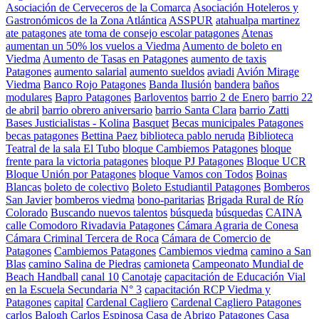
Asociación de Cerveceros de la Comarca
Asociación Hoteleros y
Gastronómicos de la Zona Atlántica
ASSPUR
atahualpa martinez
ate patagones
ate toma de consejo escolar patagones
Atenas
aumentan un 50% los vuelos a Viedma
Aumento de boleto en
Viedma
Aumento de Tasas en Patagones
aumento de taxis
Patagones
aumento salarial
aumento sueldos
aviadi
Avión Mirage
Viedma
Banco Rojo Patagones
Banda Ilusión
bandera
baños
modulares
Bapro Patagones
Barloventos
barrio 2 de Enero
barrio 22
de abril
barrio obrero aniversario
barrio Santa Clara
barrio Zatti
Bases Justicialistas - Kolina
Basquet
Becas municipales Patagones
becas patagones
Bettina Paez
biblioteca pablo neruda
Biblioteca
Teatral de la sala El Tubo
bloque Cambiemos Patagones
bloque
frente para la victoria patagones
bloque PJ Patagones
Bloque UCR
Bloque Unión por Patagones
bloque Vamos con Todos
Boinas
Blancas
boleto de colectivo
Boleto Estudiantil Patagones
Bomberos
San Javier
bomberos viedma
bono-paritarias
Brigada Rural de Río
Colorado
Buscando nuevos talentos
búsqueda
búsquedas
CAINA
calle Comodoro Rivadavia Patagones
Cámara Agraria de Conesa
Cámara Criminal Tercera de Roca
Cámara de Comercio de
Patagones
Cambiemos Patagones
Cambiemos viedma
camino a San
Blas
camino Salina de Piedras
camioneta
Campeonato Mundial de
Beach Handball
canal 10
Canotaje
capacitación de Educación Vial
en la Escuela Secundaria N° 3
capacitación RCP Viedma y
Patagones
capital
Cardenal Cagliero
Cardenal Cagliero Patagones
carlos Balogh
Carlos Espinosa
Casa de Abrigo Patagones
Casa