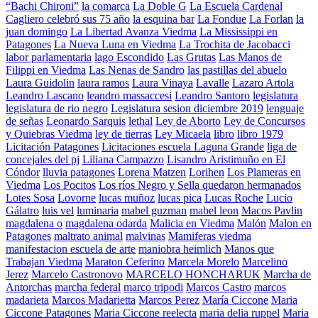
“Bachi Chironi”
la comarca
La Doble G
La Escuela Cardenal
Cagliero celebró sus 75 año
la esquina bar
La Fondue
La Forlan
la
juan domingo
La Libertad Avanza Viedma
La Mississippi en
Patagones
La Nueva Luna en Viedma
La Trochita de Jacobacci
labor parlamentaria
lago Escondido
Las Grutas
Las Manos de
Filippi en Viedma
Las Nenas de Sandro
las pastillas del abuelo
Laura Guidolin
laura ramos
Laura Vinaya
Lavalle
Lazaro Artola
Leandro Lascano
leandro massaccesi
Leandro Santoro
legislatura
legislatura de rio negro
Legislatura sesion diciembre 2019
lenguaje
de señas
Leonardo Sarquis
lethal
Ley de Aborto
Ley de Concursos
y Quiebras Viedma
ley de tierras
Ley Micaela
libro
libro 1979
Licitación Patagones
Licitaciones escuela Laguna Grande
liga de
concejales del pj
Liliana Campazzo
Lisandro Aristimuño en El
Cóndor
lluvia patagones
Lorena Matzen
Lorihen
Los Plameras en
Viedma
Los Pocitos
Los ríos Negro y Sella quedaron hermanados
Lotes Sosa
Lovorne
lucas muñoz
lucas pica
Lucas Roche
Lucio
Gálatro
luis vel
luminaria
mabel guzman
mabel leon
Macos Pavlin
magdalena o
magdalena odarda
Malicia en Viedma
Malón
Malon en
Patagones
maltrato animal
malvinas
Mamiferas viedma
manifestacion escuela de arte
maniobra heimlich
Manos que
Trabajan Viedma
Maraton Ceferino
Marcela Morelo
Marcelino
Jerez
Marcelo Castronovo
MARCELO HONCHARUK
Marcha de
Antorchas
marcha federal
marco tripodi
Marcos Castro
marcos
madarieta
Marcos Madarietta
Marcos Perez
María Ciccone
Maria
Ciccone Patagones
Maria Ciccone reelecta
maria delia ruppel
Maria