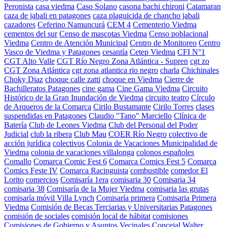
Peronista
casa viedma
Caso Solano
casona bachi chironi
Catamaran
caza de jabali en patagones
caza plaguicida de chancho jabali
cazadores
Ceferino Namuncurá
CEM 4
Cementerio Viedma
cementos del sur
Censo de mascotas Viedma
Censo poblacional
Viedma
Centro de Atención Municipal
Centro de Monitoreo
Centro
Vasco de Viedma y Patagones
cesantía
Cetep Viedma
CFI N°1
CGT Alto Valle
CGT Río Negro Zona Atlántica - Supren
cgt zo
CGT Zona Atlántica
cgt zona atlantica rio negro
charla
Chichinales
Choky Diaz
choque calle zatti
choque en Viedma
Cierre de
Bachilleratos Patagones
cine gama
Cine Gama Viedma
Circuito
Histórico de la Gran Inundación de Viedma
circuito teatro
Círculo
de Arqueros de la Comarca
Cirilo Bustamante
Cirilo Torres
clases
suspendidas en Patagones
Claudio "Tano" Marciello
Clínica de
Batería
Club de Leones Viedma
Club del Personal del Poder
Judicial
club la ribera
Club Mau
COER Río Negro
colectivo de
acción jurídica
colectivos
Colonia de Vacaciones Municipalidad de
Viedma
colonia de vacaciones villalonga
colonos españoles
Comallo
Comarca Comic Fest 6
Comarca Comics Fest 5
Comarca
Comics Feste IV
Comarca Racinguista
combustible
comedor El
Lorito
comercios
Comisaría 1era
comisaria 30
Comisaria 34
comisaria 38
Comisaría de la Mujer Viedma
comisaria las grutas
comisaría móvil Villa Lynch
Comisaría primera
Comisaria Primera
Viedma
Comisión de Becas Terciarias y Universitarias Patagones
comisión de sociales
comisión local de hábitat
comisiones
Comisiones de Gobierno y Asuntos Vecinales
Concejal Walter