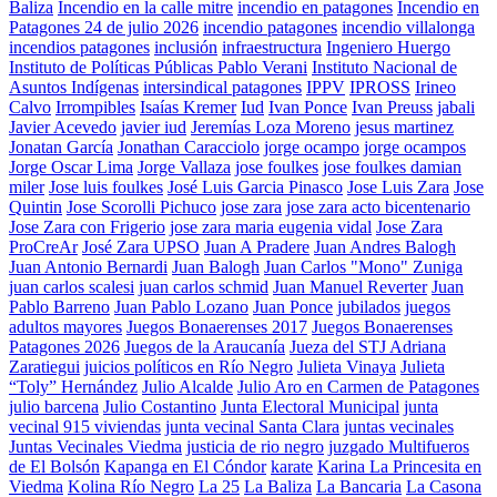
Baliza
Incendio en la calle mitre
incendio en patagones
Incendio en
Patagones 24 de julio 2026
incendio patagones
incendio villalonga
incendios patagones
inclusión
infraestructura
Ingeniero Huergo
Instituto de Políticas Públicas Pablo Verani
Instituto Nacional de
Asuntos Indígenas
intersindical patagones
IPPV
IPROSS
Irineo
Calvo
Irrompibles
Isaías Kremer
Iud
Ivan Ponce
Ivan Preuss
jabali
Javier Acevedo
javier iud
Jeremías Loza Moreno
jesus martinez
Jonatan García
Jonathan Caracciolo
jorge ocampo
jorge ocampos
Jorge Oscar Lima
Jorge Vallaza
jose foulkes
jose foulkes damian
miler
Jose luis foulkes
José Luis Garcia Pinasco
Jose Luis Zara
Jose
Quintin
Jose Scorolli Pichuco
jose zara
jose zara acto bicentenario
Jose Zara con Frigerio
jose zara maria eugenia vidal
Jose Zara
ProCreAr
José Zara UPSO
Juan A Pradere
Juan Andres Balogh
Juan Antonio Bernardi
Juan Balogh
Juan Carlos "Mono" Zuniga
juan carlos scalesi
juan carlos schmid
Juan Manuel Reverter
Juan
Pablo Barreno
Juan Pablo Lozano
Juan Ponce
jubilados
juegos
adultos mayores
Juegos Bonaerenses 2017
Juegos Bonaerenses
Patagones 2026
Juegos de la Araucanía
Jueza del STJ Adriana
Zaratiegui
juicios políticos en Río Negro
Julieta Vinaya
Julieta
“Toly” Hernández
Julio Alcalde
Julio Aro en Carmen de Patagones
julio barcena
Julio Costantino
Junta Electoral Municipal
junta
vecinal 915 viviendas
junta vecinal Santa Clara
juntas vecinales
Juntas Vecinales Viedma
justicia de rio negro
juzgado Multifueros
de El Bolsón
Kapanga en El Cóndor
karate
Karina La Princesita en
Viedma
Kolina Río Negro
La 25
La Baliza
La Bancaria
La Casona