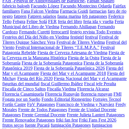
FAB -Festival de Audiovisuales de Bariloche-
Fabian Spataro
fabricio balogh
Facundo López
Facundo Montecino Odarda
Fairfax
familiares
Fana Falcon Viedma
Farmacia Guidi
farmacias
faro de rio
negro
fatpren
Fatpren salarios
fauna marina
feb patagones
Federico
Tello
Fehgra
Felipe Solá
FER
feria del libro
feria ida y vuelta
Feria
Municipal del Libro de Viedma
Fernando Ahillapan
Fernando
Cardozo
Fernando Curetti
ferrocarril
festejo revista Todo Eventos
Festejos del Día del Niño en Viedma
festigirl
festival
Festival de
Títeres Quique Sánchez Vera
Festival de Títeres Viedma
Festival del
Viento
Festival Internacional de Títeres “T.E.M.P.A.”
Festival
Patagonia Rebelde
Fiesta de Cerveza Artesana de Viedma
Fiesta de
la Cerveza en la Manzana Histórica
Fiesta de la Ostra
Fiesta de la
Soberanía
Fiesta de la Soberanía Patagonica
Fiesta de la Soberanía
Patagónica 2019
Fiesta de la Soberanía Patagónica 2026
Fiesta del
Mar y el Acampante
Fiesta del Mar y el Acampante 2018
Fiesta del
Michay
Fiesta del Río 2020
Fiesta Nacional del Mar y el Acampante
figuritas del mundial
fiscal Guillermo Ibáñez
Fiscal jefe Peralta
Fiscalía de Cinco Saltos
Fiscalía Viedma
Florencia Alcaraz
Florencia Casamiquela
Florencia Rupayán
florencia rupayan
FMI
Fogata por un Sueño
Fondo Editorial Rionegrino
Forrajes Tecnol
Fortín Castre
FpV Patagones
Francisco de Viedma y Narváez
Fredy
Morales
Frente de Todos Patagones
Frente de Unidad Docente
Patagones
Frente Gremial Docente
Frente Julieta Lanteri Patagones
Frente Renovador Patagones
friki fan fest
Friki Fans Fest 2026
frutos secos
fuente Pucará
fumigación Patagones
fumigacion