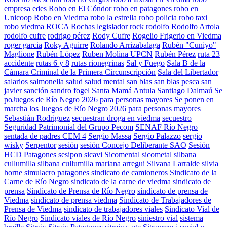
empresa edes
Robo en El Cóndor
robo en patagones
robo en
Unicoop
Robo en Viedma
robo la estrella
robo policia
robo taxi
robo viedma
ROCA
Rochas legislador
rock
rodolfo
Rodolfo Artola
rodolfo cufre
rodrigo pérez
Rody Cufre
Rogelio Frigerio en Viedma
roger garcia
Roky Aguirre
Rolando Arrizabalaga
Rubén "Cuniyo"
Maglione
Rubén López
Ruben Molina UPCN
Rubén Pérez
ruta 23
accidente
rutas 6 y 8
rutas rionegrinas
Sal y Fuego
Sala B de la
Cámara Criminal de la Primera Circunscripción
Sala del Libertador
salarios
salmonella
salud
salud mental
san blas
san blas pesca
san
javier
sanción
sandro fogel
Santa Mamá Antula
Santiago Dalmaú
Se
poJuegos de Río Negro 2026 para personas mayores
Se ponen en
marcha los Juegos de Río Negro 2026 para personas mayores
Sebastián Rodriguez
secuestran droga en viedma
secuestro
Seguridad Patrimonial del Grupo Pecom
SENAF Río Negro
sentada de padres CEM 4
Sergio Massa
Sergio Palazzo
sergio
wisky
Serpentor
sesión
sesión Concejo Deliberante SAO
Sesión
HCD Patagones
sesipon
sicavi
Sicomental
sicometal
silbana
cullumilla
silbana cullumilla mariana arregui
Silvana Larralde
silvia
horne
simulacro patagones
sindicato de camioneros
Sindicato de la
Carne de Río Negro
sindicato de la carne de viedma
sindicato de
prensa
Sindicato de Prensa de Río Negro
sindicato de prensa de
Viedma
sindicato de prensa viedma
Sindicato de Trabajadores de
Prensa de Viedma
sindicato de trabajadores viales
Sindicato Vial de
Río Negro
Sindicato viales de Río Negro
siniestro vial
sistema