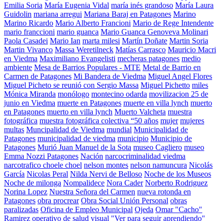
Emilia Soria
María Eugenia Vidal
maría inés grandoso
María Laura
Guidolin
mariana arregui
Mariana Baraj en Patagones
Marino
Marino Ricardo
Mario Alberto Francioni
Mario de Rege Intendente
mario franccioni
mario guanca
Mario Guanca Genoveva Molinari
Paola Casadei
Mario Ian
marta milesi
Martín Doñate
Martin Soria
Martin Vivanco
Massa Weretilneck
Matías Carrasco
Mauricio Macri
en Viedma
Maximiliano Evangelisti
mecheras patagones
medio
ambiente
Mesa de Barrios Populares - MTE
Metal de Barrio en
Carmen de Patagones
Mi Bandera de Viedma
Miguel Angel Flores
Miguel Picheto se reunió con Sergio Massa
Miguel Pichetto
miles
Mónica Miranda
monólogo
montecino odarda
movilizacion 25 de
junio en Viedma
muerte en Patagones
muerte en villa lynch
muerto
en Patagones
muerto en villa lynch
Muerto Valcheta
muestra
fotográfica
muestra fotográfica colectiva “50 años
mujer
mujeres
multas
Muncipalidad de Viedma
mundial
Municipalidad de
Patagones
municipalidad de viedma
municipio
Municipio de
Patagones
Murió Juan Manuel de la Sota
museo Cagliero
museo
Emma Nozzi Patagones
Nación
narcocriminalidad viedma
narcotrafico choele choel
nelson montes
nelson namuncura
Nicolás
García
Nicolas Peral
Nilda Nervi de Belloso
Noche de los Museos
Noche de milonga
Nompalidece
Nora Cader
Norberto Rodriguez
Norina Lopez
Nuestra Señora del Carmen
nueva rotonda en
Patagones
obra procrear
Obra Social Unión Personal
obras
paralizadas
Oficina de Empleo Municipal
Ojeda
Omar "Cacho"
Ramirez
operativo de salud visual "Ver para seguir aprendiendo"