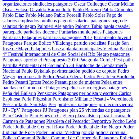
organizaciones sindicales patagones
Oscar Collueque
Oscar Meilán
Oscar Veloso
Osvaldo Rampellotto
Pablo Barreno
Pablo Cifuentes
Pablo Diaz
Pablo Melano
Pablo Porcelli
Pablo Soler
Pago de
salarios empleados públicos
pago de salarios patagones
pago de
salarios río negro
Palmieri Alejandro
Paloma Tubio
paola casadei
paraepade
paritarias docente
Paritarias municipales Patagones
Paritarias Patagones
paritarias patagones 2017
Parlamento Juvenil
Patagones
Parque Eolico Villalonga
partido socialista
Pasaje San
José de Mayo Patagones
Pase a planta municipales Viedma
Pasó el
4° Festival Internacional de Cine Social del Río Negro
patagones
Patagones aprobó el Presupuesto 2019
Patagonia Comic Fest
patin
Patrulla Ambiental del Escuadrón 34 Bariloche de Gendarmería
Nacional
Paulo Bykaluk
pavimentación
pedido de captura
Pedro
Meyer
pedro pesatti
Pedro Pesatti Edersa
Pedro Pesatti en Bariloche
Pedro Pesatti Ipross
Pedro Pesatti paro de mujeres
Pelea entre
bandas en Carmen de Patagones
pelucas oncológicas patagones
Peña del Bailarin
Pensiones Patagones
periodista y escritor Carlos
Espinosa
Perla Prigoshin
Peronismo Militante
Pesatti - Weretilneck
Pesca infantil San Blas
Pier
pirotecnia patagones
pirotecnia viedma
PJ - FpV Patagones
PJ Patagones
plan 25 viviendas de patagones
Plan Castello
Plan Fines en Cagliero
plaza alsina
plaza Lacarra de
Carmen de Patagones
Plazoleta del Pescador Deportivo
Pocho León
Poder Judicial de General Roca
Poder Judicial de Río Negro
Poder
Judicial de Roca
Poder Judicial Viedma
policía
policia comunal
Policía Comunal
Policia Comunal de Carmen de Patagones
Policía