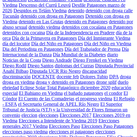
Viedma
Descenso del Currú Leuvú
Desfile Patagones marzo de
2026
Despidos en Telám Viedma
detenido
detenido con droga calle
Tucunán
detenido con droga en Patagones
Detenido con droga en
Viedma
detenido en Las Grutas
detenido en Patagones
detenido por
abuso sexual
detenido viedma
detenidos con cocaíana en Patagones
detenidos con cocaina
Día de la Independencia en Pradere
día de la
orca
Día de la Primavera en Patagones
Día del Inmigrante Viedma
día del locutor
Día del Niño en Patagones
Día del Niño en Viedma
Dia del Periodista en Patagones
Día del Trabajador de Prensa
Día
Internacional de la Danza
Día Mundial de la Diabetes
diario
Noticias de la Costa
Diego Andrade
Diego Frenkel en Viedma
Diego Rodil
Diego Santos
diplomas del Curzas
Diputada Provincial
Anahí Bilbao
Diputada UCR Rio Negro
discapacidad
discriminación
DOCENTE
docente feb
Dolores Tubio
DPA
droga
droga en viedma
droga y detenido en Patagones
drone splif
duelo
ebriedad
Eclipse Solar Total Patagónico diciembre 2020
educación
especial
El Bahiano en Viedma
el bañado patagones
el condor
El
Cóndor
El Cuento de las Comadrejas
el progreso viedma
El Refugio
- ESFA
el Secretario General de APEL Río Negro
El Superior
Tribunal de Justicia (STJ) y la Universidad de Flores firmaron un
convenio
eleccion
elecciones
Elecciones 2017
Elecciones 2019 en
Viedma
Elecciones a Intendente de Viedma 2019
Elecciones
generales 2017 Viedma
Elecciones Paso
Elecciones Paso Patagones
elecciones paso viedma
elecciones pj patagones
elecciones