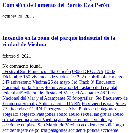
Comisión de Fomento del Barrio Eva Perón
octubre 28, 2025
Incendio en la zona del parque industrial de la
ciudad de Viedma
febrero 9, 2021
No comments found.
"Festival Sur Flamenco" 4ta Edición
0800-DROGAS
10 de
Diciembre
150 viviendas de viedma
1979
2 de abril
24 de marzo
247 aniversario Viedma
25 de mayo
3rd Track
3° Encuentro
Nacional por la Niñez
40 aniversario del traslado de la capital
federal
44º edición de Fiesta del Mar y el Acapamte
46° Fiesta
Nacional del Mar y el Acampante
50 fotografías”
5to Encuentro de
Economía Social y Solidaria en la UNRN
66 viviendas patagones
77 viviendas
911 RN Emergencias
Abel Pintos en Patagones
abigeato
abigeato Patagones
abuso
abuso sexual las grutas
abuso
sexual viedma
abuso Viedma
accidente avioneta villalonga
accidente en plaza San Martin de Viedma
accidente en villalonga
accidente jefe de policia patagones
accidente policia
accidente