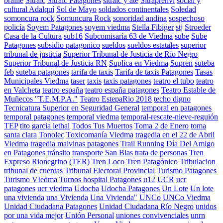
braille
Sitraic
Sitraic Patagones
sitraic y ate
Sitraprenvi
social y
cultural Adalquí
Sol de Mayo
soldados continentales
Soledad
somoncura rock
Somuncura Rock
sonoridad andina
sospechoso
policía
Soyem Patagones
soyem viedma
Stella Fibiger
stj
Stroeder
Casa de la Cultura
sub16
Subcomisaría 63 de Viedma
sube
Sube
Patagones
subsidio patagonico
sueldos
sueldos estatales
superior
tribunal de justicia
Superior Tribunal de Justicia de Río Negro
Superior Tribunal de Justicia RN
Suplica en Viedma
Supren
suteba
feb
suteba patagones
tarifa de taxis
Tarifa de taxis Patagones
Tasas
Municipales Viedma
taser
taxis
taxis patagones
teatro el tubo
teatro
en Valcheta
teatro españa
teatro españa patagones
Teatro Estable de
Muñecos "T.E.M.P.A."
Teatro EstepaRio 2018
techo digno
Tecnicatura Superior en Seguridad General
temporal en patagones
temporal patagones
temporal viedma
temporal-rescate-nieve-reguión
TEP
tito garcia lethal
Todos Tus Muertos
Toma 2 de Enero
toma
santa clara
Tonolec
Toxicomanía Viedma
tragedia en el 22 de Abril
Viedma
tragedia malvinas patagones
Trail Running Día Del Amigo
en Patagones
tránsito
transporte San Blas
trata de personas
Tren
Expreso Rionegrino (TER)
Tren Loco
Tren Patagónico
Tribulacion
tribunal de cuentas
Tribunal Electoral Provincial
Turismo Patagones
Turismo VIedma
Turnos hospital Patagones
u12
UCR
ucr
patagones
ucr viedma
Udocba
Udocba Patagones
Un Lote
Un lote
una vivienda
una Vivienda
Una Vivienda"
UNCo
UNCo Viedma
Unidad Ciudadana Patagones
Unidad Ciudadana Río Negro
unidos
por una vida mejor
Unión Personal
uniones convivenciales
unrn