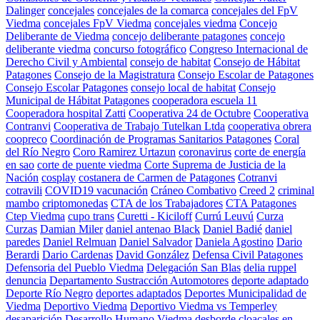
Dalinger
concejales
concejales de la comarca
concejales del FpV
Viedma
concejales FpV Viedma
concejales viedma
Concejo
Deliberante de Viedma
concejo deliberante patagones
concejo
deliberante viedma
concurso fotográfico
Congreso Internacional de
Derecho Civil y Ambiental
consejo de habitat
Consejo de Hábitat
Patagones
Consejo de la Magistratura
Consejo Escolar de Patagones
Consejo Escolar Patagones
consejo local de habitat
Consejo
Municipal de Hábitat Patagones
cooperadora escuela 11
Cooperadora hospital Zatti
Cooperativa 24 de Octubre
Cooperativa
Contranvi
Cooperativa de Trabajo Tutelkan Ltda
cooperativa obrera
coopreco
Coordinación de Programas Sanitarios Patagones
Coral
del Río Negro
Coro Ramirez Urtazun
coronavirus
corte de energía
en sao
corte de puente viedma
Corte Suprema de Justicia de la
Nación
cosplay
costanera de Carmen de Patagones
Cotranvi
cotravili
COVID19 vacunación
Cráneo Combativo
Creed 2
criminal
mambo
criptomonedas
CTA de los Trabajadores
CTA Patagones
Ctep Viedma
cupo trans
Curetti - Kiciloff
Currú Leuvú
Curza
Curzas
Damian Miler
daniel antenao Black
Daniel Badié
daniel
paredes
Daniel Relmuan
Daniel Salvador
Daniela Agostino
Dario
Berardi
Dario Cardenas
David González
Defensa Civil Patagones
Defensoria del Pueblo Viedma
Delegación San Blas
delia ruppel
denuncia
Departamento Sustracción Automotores
deporte adaptado
Deporte Río Negro
deportes adaptados
Deportes Municipalidad de
Viedma
Deportivo Viedma
Deportivo Viedma vs Temperley
desaparición
Desarrollo Humano Viedma
desborde cloacales en