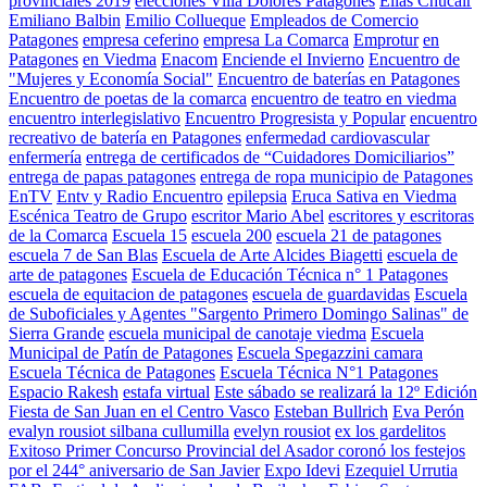
provinciales 2019
elecciones Villa Dolores Patagones
Elías Chucair
Emiliano Balbin
Emilio Collueque
Empleados de Comercio
Patagones
empresa ceferino
empresa La Comarca
Emprotur
en
Patagones
en Viedma
Enacom
Enciende el Invierno
Encuentro de
"Mujeres y Economía Social"
Encuentro de baterías en Patagones
Encuentro de poetas de la comarca
encuentro de teatro en viedma
encuentro interlegislativo
Encuentro Progresista y Popular
encuentro
recreativo de batería en Patagones
enfermedad cardiovascular
enfermería
entrega de certificados de “Cuidadores Domiciliarios”
entrega de papas patagones
entrega de ropa municipio de Patagones
EnTV
Entv y Radio Encuentro
epilepsia
Eruca Sativa en Viedma
Escénica Teatro de Grupo
escritor Mario Abel
escritores y escritoras
de la Comarca
Escuela 15
escuela 200
escuela 21 de patagones
escuela 7 de San Blas
Escuela de Arte Alcides Biagetti
escuela de
arte de patagones
Escuela de Educación Técnica n° 1 Patagones
escuela de equitacion de patagones
escuela de guardavidas
Escuela
de Suboficiales y Agentes "Sargento Primero Domingo Salinas" de
Sierra Grande
escuela municipal de canotaje viedma
Escuela
Municipal de Patín de Patagones
Escuela Spegazzini camara
Escuela Técnica de Patagones
Escuela Técnica N°1 Patagones
Espacio Rakesh
estafa virtual
Este sábado se realizará la 12º Edición
Fiesta de San Juan en el Centro Vasco
Esteban Bullrich
Eva Perón
evalyn rousiot silbana cullumilla
evelyn rousiot
ex los gardelitos
Exitoso Primer Concurso Provincial del Asador coronó los festejos
por el 244° aniversario de San Javier
Expo Idevi
Ezequiel Urrutia