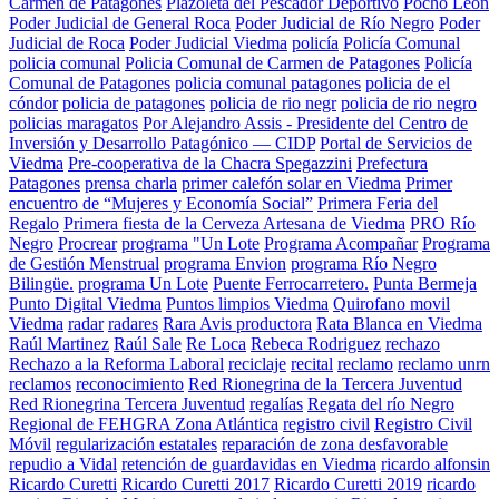
Carmen de Patagones
Plazoleta del Pescador Deportivo
Pocho León
Poder Judicial de General Roca
Poder Judicial de Río Negro
Poder
Judicial de Roca
Poder Judicial Viedma
policía
Policía Comunal
policia comunal
Policia Comunal de Carmen de Patagones
Policía
Comunal de Patagones
policia comunal patagones
policia de el
cóndor
policia de patagones
policia de rio negr
policia de rio negro
policias maragatos
Por Alejandro Assis - Presidente del Centro de
Inversión y Desarrollo Patagónico — CIDP
Portal de Servicios de
Viedma
Pre-cooperativa de la Chacra Spegazzini
Prefectura
Patagones
prensa charla
primer calefón solar en Viedma
Primer
encuentro de “Mujeres y Economía Social”
Primera Feria del
Regalo
Primera fiesta de la Cerveza Artesana de Viedma
PRO Río
Negro
Procrear
programa "Un Lote
Programa Acompañar
Programa
de Gestión Menstrual
programa Envion
programa Río Negro
Bilingüe.
programa Un Lote
Puente Ferrocarretero.
Punta Bermeja
Punto Digital Viedma
Puntos limpios Viedma
Quirofano movil
Viedma
radar
radares
Rara Avis productora
Rata Blanca en Viedma
Raúl Martinez
Raúl Sale
Re Loca
Rebeca Rodriguez
rechazo
Rechazo a la Reforma Laboral
reciclaje
recital
reclamo
reclamo unrn
reclamos
reconocimiento
Red Rionegrina de la Tercera Juventud
Red Rionegrina Tercera Juventud
regalías
Regata del río Negro
Regional de FEHGRA Zona Atlántica
registro civil
Registro Civil
Móvil
regularización estatales
reparación de zona desfavorable
repudio a Vidal
retención de guardavidas en Viedma
ricardo alfonsin
Ricardo Curetti
Ricardo Curetti 2017
Ricardo Curetti 2019
ricardo