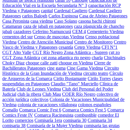
Mundial de Beach Handball
canal 10
Canotaje
capacitación de
Educación Vial en la Escuela Secundaria N° 3
capacitación RCP
Viedma y Patagones
capital
Cardenal Cagliero
Cardenal Cagliero
Patagones
carlos Balogh
Carlos Espinosa
Casa de Abrigo Patagones
Casa Peronista
casa viedma
Caso Solano
casona bachi chironi
Catamaran
caza de jabali en patagones
caza plaguicida de chancho
jabali
cazadores
Ceferino Namuncurá
CEM 4
Cementerio Viedma
cementos del sur
Censo de mascotas Viedma
Censo poblacional
Viedma
Centro de Atención Municipal
Centro de Monitoreo
Centro
Vasco de Viedma y Patagones
cesantía
Cetep Viedma
CFI N°1
CGT Alto Valle
CGT Río Negro Zona Atlántica - Supren
cgt zo
CGT Zona Atlántica
cgt zona atlantica rio negro
charla
Chichinales
Choky Diaz
choque calle zatti
choque en Viedma
Cierre de
Bachilleratos Patagones
cine gama
Cine Gama Viedma
Circuito
Histórico de la Gran Inundación de Viedma
circuito teatro
Círculo
de Arqueros de la Comarca
Cirilo Bustamante
Cirilo Torres
clases
suspendidas en Patagones
Claudio "Tano" Marciello
Clínica de
Batería
Club de Leones Viedma
Club del Personal del Poder
Judicial
club la ribera
Club Mau
COER Río Negro
colectivo de
acción jurídica
colectivos
Colonia de Vacaciones Municipalidad de
Viedma
colonia de vacaciones villalonga
colonos españoles
Comallo
Comarca Comic Fest 6
Comarca Comics Fest 5
Comarca
Comics Feste IV
Comarca Racinguista
combustible
comedor El
Lorito
comercios
Comisaría 1era
comisaria 30
Comisaria 34
comisaria 38
Comisaría de la Mujer Viedma
comisaria las grutas