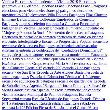
Viedma
Elecciones a Intendente de Viedma 2019
Elecciones
generales 2017 Viedma
Elecciones Paso
Elecciones Paso Patagones
elecciones paso viedma
elecciones pj patagones
elecciones
provinciales 2019
elecciones Villa Dolores Patagones
Elías Chucair
Emiliano Balbin
Emilio Collueque
Empleados de Comercio
Patagones
empresa ceferino
empresa La Comarca
Emprotur
en
Patagones
en Viedma
Enacom
Enciende el Invierno
Encuentro de
"Mujeres y Economía Social"
Encuentro de baterías en Patagones
Encuentro de poetas de la comarca
encuentro de teatro en viedma
encuentro interlegislativo
Encuentro Progresista y Popular
encuentro
recreativo de batería en Patagones
enfermedad cardiovascular
enfermería
entrega de certificados de “Cuidadores Domiciliarios”
entrega de papas patagones
entrega de ropa municipio de Patagones
EnTV
Entv y Radio Encuentro
epilepsia
Eruca Sativa en Viedma
Escénica Teatro de Grupo
escritor Mario Abel
escritores y escritoras
de la Comarca
Escuela 15
escuela 200
escuela 21 de patagones
escuela 7 de San Blas
Escuela de Arte Alcides Biagetti
escuela de
arte de patagones
Escuela de Educación Técnica n° 1 Patagones
escuela de equitacion de patagones
escuela de guardavidas
Escuela
de Suboficiales y Agentes "Sargento Primero Domingo Salinas" de
Sierra Grande
escuela especial 22
escuela municipal de canotaje
viedma
Escuela Municipal de Patín de Patagones
Escuela
Spegazzini camara
Escuela Técnica de Patagones
Escuela Técnica
N°1 Patagones
Espacio Rakesh
estafa virtual
Este sábado se
realizará la 12º Edición Fiesta de San Juan en el Centro Vasco