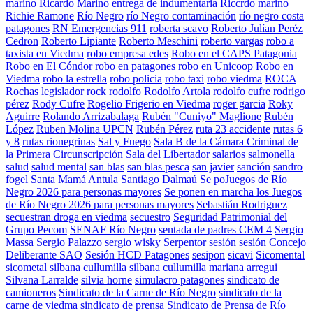
marino
Ricardo Marino entrega de indumentaria
Riccrdo marino
Richie Ramone
Río Negro
río Negro contaminación
río negro costa
patagones
RN Emergencias 911
roberta scavo
Roberto Julían Peréz
Cedron
Roberto Lipiante
Roberto Meschini
roberto vargas
robo a
taxista en Viedma
robo empresa edes
Robo en el CAPS Patagonia
Robo en El Cóndor
robo en patagones
robo en Unicoop
Robo en
Viedma
robo la estrella
robo policia
robo taxi
robo viedma
ROCA
Rochas legislador
rock
rodolfo
Rodolfo Artola
rodolfo cufre
rodrigo
pérez
Rody Cufre
Rogelio Frigerio en Viedma
roger garcia
Roky
Aguirre
Rolando Arrizabalaga
Rubén "Cuniyo" Maglione
Rubén
López
Ruben Molina UPCN
Rubén Pérez
ruta 23 accidente
rutas 6
y 8
rutas rionegrinas
Sal y Fuego
Sala B de la Cámara Criminal de
la Primera Circunscripción
Sala del Libertador
salarios
salmonella
salud
salud mental
san blas
san blas pesca
san javier
sanción
sandro
fogel
Santa Mamá Antula
Santiago Dalmaú
Se poJuegos de Río
Negro 2026 para personas mayores
Se ponen en marcha los Juegos
de Río Negro 2026 para personas mayores
Sebastián Rodriguez
secuestran droga en viedma
secuestro
Seguridad Patrimonial del
Grupo Pecom
SENAF Río Negro
sentada de padres CEM 4
Sergio
Massa
Sergio Palazzo
sergio wisky
Serpentor
sesión
sesión Concejo
Deliberante SAO
Sesión HCD Patagones
sesipon
sicavi
Sicomental
sicometal
silbana cullumilla
silbana cullumilla mariana arregui
Silvana Larralde
silvia horne
simulacro patagones
sindicato de
camioneros
Sindicato de la Carne de Río Negro
sindicato de la
carne de viedma
sindicato de prensa
Sindicato de Prensa de Río