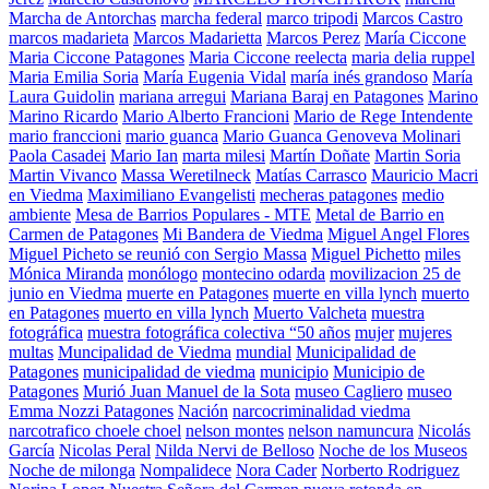
Marcha de Antorchas
marcha federal
marco tripodi
Marcos Castro
marcos madarieta
Marcos Madarietta
Marcos Perez
María Ciccone
Maria Ciccone Patagones
Maria Ciccone reelecta
maria delia ruppel
Maria Emilia Soria
María Eugenia Vidal
maría inés grandoso
María
Laura Guidolin
mariana arregui
Mariana Baraj en Patagones
Marino
Marino Ricardo
Mario Alberto Francioni
Mario de Rege Intendente
mario franccioni
mario guanca
Mario Guanca Genoveva Molinari
Paola Casadei
Mario Ian
marta milesi
Martín Doñate
Martin Soria
Martin Vivanco
Massa Weretilneck
Matías Carrasco
Mauricio Macri
en Viedma
Maximiliano Evangelisti
mecheras patagones
medio
ambiente
Mesa de Barrios Populares - MTE
Metal de Barrio en
Carmen de Patagones
Mi Bandera de Viedma
Miguel Angel Flores
Miguel Picheto se reunió con Sergio Massa
Miguel Pichetto
miles
Mónica Miranda
monólogo
montecino odarda
movilizacion 25 de
junio en Viedma
muerte en Patagones
muerte en villa lynch
muerto
en Patagones
muerto en villa lynch
Muerto Valcheta
muestra
fotográfica
muestra fotográfica colectiva “50 años
mujer
mujeres
multas
Muncipalidad de Viedma
mundial
Municipalidad de
Patagones
municipalidad de viedma
municipio
Municipio de
Patagones
Murió Juan Manuel de la Sota
museo Cagliero
museo
Emma Nozzi Patagones
Nación
narcocriminalidad viedma
narcotrafico choele choel
nelson montes
nelson namuncura
Nicolás
García
Nicolas Peral
Nilda Nervi de Belloso
Noche de los Museos
Noche de milonga
Nompalidece
Nora Cader
Norberto Rodriguez