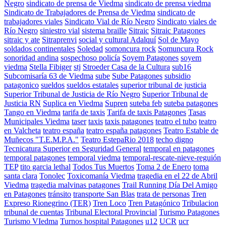
Negro
sindicato de prensa de Viedma
sindicato de prensa viedma
Sindicato de Trabajadores de Prensa de Viedma
sindicato de
trabajadores viales
Sindicato Vial de Río Negro
Sindicato viales de
Río Negro
siniestro vial
sistema braille
Sitraic
Sitraic Patagones
sitraic y ate
Sitraprenvi
social y cultural Adalquí
Sol de Mayo
soldados continentales
Soledad
somoncura rock
Somuncura Rock
sonoridad andina
sospechoso policía
Soyem Patagones
soyem
viedma
Stella Fibiger
stj
Stroeder Casa de la Cultura
sub16
Subcomisaría 63 de Viedma
sube
Sube Patagones
subsidio
patagonico
sueldos
sueldos estatales
superior tribunal de justicia
Superior Tribunal de Justicia de Río Negro
Superior Tribunal de
Justicia RN
Suplica en Viedma
Supren
suteba feb
suteba patagones
Tango en Viedma
tarifa de taxis
Tarifa de taxis Patagones
Tasas
Municipales Viedma
taser
taxis
taxis patagones
teatro el tubo
teatro
en Valcheta
teatro españa
teatro españa patagones
Teatro Estable de
Muñecos "T.E.M.P.A."
Teatro EstepaRio 2018
techo digno
Tecnicatura Superior en Seguridad General
temporal en patagones
temporal patagones
temporal viedma
temporal-rescate-nieve-reguión
TEP
tito garcia lethal
Todos Tus Muertos
Toma 2 de Enero
toma
santa clara
Tonolec
Toxicomanía Viedma
tragedia en el 22 de Abril
Viedma
tragedia malvinas patagones
Trail Running Día Del Amigo
en Patagones
tránsito
transporte San Blas
trata de personas
Tren
Expreso Rionegrino (TER)
Tren Loco
Tren Patagónico
Tribulacion
tribunal de cuentas
Tribunal Electoral Provincial
Turismo Patagones
Turismo VIedma
Turnos hospital Patagones
u12
UCR
ucr