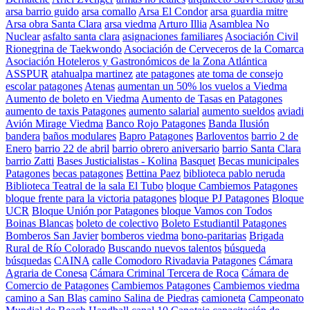
arsa barrio guido
arsa comallo
Arsa El Condor
arsa guardia mitre
Arsa obra Santa Clara
arsa viedma
Arturo Illia
Asamblea No
Nuclear
asfalto santa clara
asignaciones familiares
Asociación Civil
Rionegrina de Taekwondo
Asociación de Cerveceros de la Comarca
Asociación Hoteleros y Gastronómicos de la Zona Atlántica
ASSPUR
atahualpa martinez
ate patagones
ate toma de consejo
escolar patagones
Atenas
aumentan un 50% los vuelos a Viedma
Aumento de boleto en Viedma
Aumento de Tasas en Patagones
aumento de taxis Patagones
aumento salarial
aumento sueldos
aviadi
Avión Mirage Viedma
Banco Rojo Patagones
Banda Ilusión
bandera
baños modulares
Bapro Patagones
Barloventos
barrio 2 de
Enero
barrio 22 de abril
barrio obrero aniversario
barrio Santa Clara
barrio Zatti
Bases Justicialistas - Kolina
Basquet
Becas municipales
Patagones
becas patagones
Bettina Paez
biblioteca pablo neruda
Biblioteca Teatral de la sala El Tubo
bloque Cambiemos Patagones
bloque frente para la victoria patagones
bloque PJ Patagones
Bloque
UCR
Bloque Unión por Patagones
bloque Vamos con Todos
Boinas Blancas
boleto de colectivo
Boleto Estudiantil Patagones
Bomberos San Javier
bomberos viedma
bono-paritarias
Brigada
Rural de Río Colorado
Buscando nuevos talentos
búsqueda
búsquedas
CAINA
calle Comodoro Rivadavia Patagones
Cámara
Agraria de Conesa
Cámara Criminal Tercera de Roca
Cámara de
Comercio de Patagones
Cambiemos Patagones
Cambiemos viedma
camino a San Blas
camino Salina de Piedras
camioneta
Campeonato