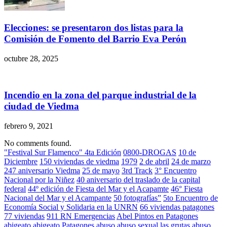
Elecciones: se presentaron dos listas para la
Comisión de Fomento del Barrio Eva Perón
octubre 28, 2025
Incendio en la zona del parque industrial de la
ciudad de Viedma
febrero 9, 2021
No comments found.
"Festival Sur Flamenco" 4ta Edición
0800-DROGAS
10 de
Diciembre
150 viviendas de viedma
1979
2 de abril
24 de marzo
247 aniversario Viedma
25 de mayo
3rd Track
3° Encuentro
Nacional por la Niñez
40 aniversario del traslado de la capital
federal
44º edición de Fiesta del Mar y el Acapamte
46° Fiesta
Nacional del Mar y el Acampante
50 fotografías”
5to Encuentro de
Economía Social y Solidaria en la UNRN
66 viviendas patagones
77 viviendas
911 RN Emergencias
Abel Pintos en Patagones
abigeato
abigeato Patagones
abuso
abuso sexual las grutas
abuso