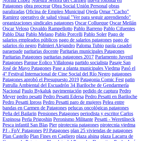
Norina Lopez
Nuestra Señora del Carmen
nueva rotonda en
Patagones
obra procrear
Obra Social Unión Personal
obras
paralizadas
Oficina de Empleo Municipal
Ojeda
Omar "Cacho"
Ramirez
operativo de salud visual "Ver para seguir aprendiendo"
organizaciones sindicales patagones
Oscar Collueque
Oscar Meilán
Oscar Veloso
Osvaldo Rampellotto
Pablo Barreno
Pablo Cifuentes
Pablo Diaz
Pablo Melano
Pablo Porcelli
Pablo Soler
Pago de
salarios empleados públicos
pago de salarios patagones
pago de
salarios río negro
Palmieri Alejandro
Paloma Tubio
paola casadei
paraepade
paritarias docente
Paritarias municipales Patagones
Paritarias Patagones
paritarias patagones 2017
Parlamento Juvenil
Patagones
Parque Eolico Villalonga
partido socialista
Pasaje San
José de Mayo Patagones
Pase a planta municipales Viedma
Pasó el
4° Festival Internacional de Cine Social del Río Negro
patagones
Patagones aprobó el Presupuesto 2019
Patagonia Comic Fest
patin
Patrulla Ambiental del Escuadrón 34 Bariloche de Gendarmería
Nacional
Paulo Bykaluk
pavimentación
pedido de captura
Pedro
Meyer
pedro pesatti
Pedro Pesatti Edersa
Pedro Pesatti en Bariloche
Pedro Pesatti Ipross
Pedro Pesatti paro de mujeres
Pelea entre
bandas en Carmen de Patagones
pelucas oncológicas patagones
Peña del Bailarin
Pensiones Patagones
periodista y escritor Carlos
Espinosa
Perla Prigoshin
Peronismo Militante
Pesatti - Weretilneck
Pesca infantil San Blas
Pier
pirotecnia patagones
pirotecnia viedma
PJ - FpV Patagones
PJ Patagones
plan 25 viviendas de patagones
Plan Castello
Plan Fines en Cagliero
plaza alsina
plaza Lacarra de