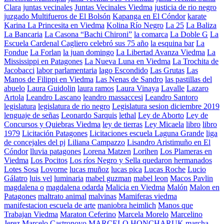
Clara
juntas vecinales
Juntas Vecinales Viedma
justicia de rio negro
juzgado Multifueros de El Bolsón
Kapanga en El Cóndor
karate
Karina La Princesita en Viedma
Kolina Río Negro
La 25
La Baliza
La Bancaria
La Casona “Bachi Chironi”
la comarca
La Doble G
La
Escuela Cardenal Cagliero celebró sus 75 año
la esquina bar
La
Fondue
La Forlan
la juan domingo
La Libertad Avanza Viedma
La
Mississippi en Patagones
La Nueva Luna en Viedma
La Trochita de
Jacobacci
labor parlamentaria
lago Escondido
Las Grutas
Las
Manos de Filippi en Viedma
Las Nenas de Sandro
las pastillas del
abuelo
Laura Guidolin
laura ramos
Laura Vinaya
Lavalle
Lazaro
Artola
Leandro Lascano
leandro massaccesi
Leandro Santoro
legislatura
legislatura de rio negro
Legislatura sesion diciembre 2019
lenguaje de señas
Leonardo Sarquis
lethal
Ley de Aborto
Ley de
Concursos y Quiebras Viedma
ley de tierras
Ley Micaela
libro
libro
1979
Licitación Patagones
Licitaciones escuela Laguna Grande
liga
de concejales del pj
Liliana Campazzo
Lisandro Aristimuño en El
Cóndor
lluvia patagones
Lorena Matzen
Lorihen
Los Plameras en
Viedma
Los Pocitos
Los ríos Negro y Sella quedaron hermanados
Lotes Sosa
Lovorne
lucas muñoz
lucas pica
Lucas Roche
Lucio
Gálatro
luis vel
luminaria
mabel guzman
mabel leon
Macos Pavlin
magdalena o
magdalena odarda
Malicia en Viedma
Malón
Malon en
Patagones
maltrato animal
malvinas
Mamiferas viedma
manifestacion escuela de arte
maniobra heimlich
Manos que
Trabajan Viedma
Maraton Ceferino
Marcela Morelo
Marcelino
Jerez
Marcelo Castronovo
MARCELO HONCHARUK
marcha