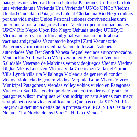
patagones
ucr viedma
Udocba
Udocba Patagones
Un Lote
Un lote
una vivienda
una Vivienda
Una Vivienda"
UNCo
UNCo Viedma
Unidad Ciudadana Patagones
Unidad Ciudadana Río Negro
unidos
por una vida mejor
Unión Personal
uniones convivenciales
unrn
unter
uocra
uocra patagones
Uocra Viedma
upcn
upcn nacionales
UPCN Río Negro
Upcn Rio Negro
Ushuaia
utedyc
UTEDyC
Viedma
uthgra
vacunación antigripal
vacunación antirrábica
vacunas antigripales
Vacunatorio hospital Zatti
Vacunatorio
Patagones
vacunatorio viedma
Vacunatorio Zatti
Valcheta
autoridades
Van Der Sandt
Vanesa Seguel
vecinos autoconvocados
Ventilación No Invasiva (VNI)
verano en El Cóndor
Verano
Saludable
Veterano de Malvinas
vetos
videojuegos
Viedma
Viedma
Digital
Viejas Locas en Viedma
villa 7 de marzo
Villa del Carmen
Villa Lynch
villa rita
Villalonga
Violencia de genero el condor
viedma
violencia de genero viedma
Virginia Bono
Vivero
Vivero
Municipal Patagones
viviendas
volley
voltios
vuelco en Patagones
Vuelco en San Blas
vuelco pradere
vuelco stroeder
wi fi gratis en
patagones
wilson rodrgiuez
wilson rodriguez
zara Atenas
zara macri
zara pichetto
zara vidal
zonificación
¿Qué pasa en la SENAF Río
Negro? La denuncia detrás de la protesta en el ECOS La Casita de
Nehuen
“La Noche de los Bares”
“Ni Una Menos”