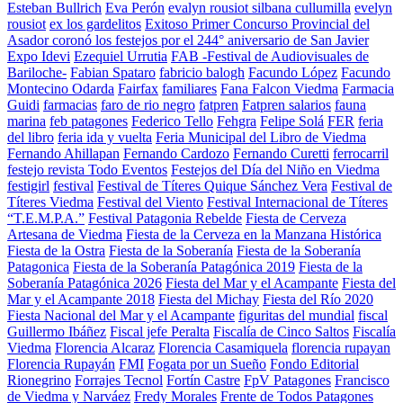
Esteban Bullrich
Eva Perón
evalyn rousiot silbana cullumilla
evelyn
rousiot
ex los gardelitos
Exitoso Primer Concurso Provincial del
Asador coronó los festejos por el 244° aniversario de San Javier
Expo Idevi
Ezequiel Urrutia
FAB -Festival de Audiovisuales de
Bariloche-
Fabian Spataro
fabricio balogh
Facundo López
Facundo
Montecino Odarda
Fairfax
familiares
Fana Falcon Viedma
Farmacia
Guidi
farmacias
faro de rio negro
fatpren
Fatpren salarios
fauna
marina
feb patagones
Federico Tello
Fehgra
Felipe Solá
FER
feria
del libro
feria ida y vuelta
Feria Municipal del Libro de Viedma
Fernando Ahillapan
Fernando Cardozo
Fernando Curetti
ferrocarril
festejo revista Todo Eventos
Festejos del Día del Niño en Viedma
festigirl
festival
Festival de Títeres Quique Sánchez Vera
Festival de
Títeres Viedma
Festival del Viento
Festival Internacional de Títeres
“T.E.M.P.A.”
Festival Patagonia Rebelde
Fiesta de Cerveza
Artesana de Viedma
Fiesta de la Cerveza en la Manzana Histórica
Fiesta de la Ostra
Fiesta de la Soberanía
Fiesta de la Soberanía
Patagonica
Fiesta de la Soberanía Patagónica 2019
Fiesta de la
Soberanía Patagónica 2026
Fiesta del Mar y el Acampante
Fiesta del
Mar y el Acampante 2018
Fiesta del Michay
Fiesta del Río 2020
Fiesta Nacional del Mar y el Acampante
figuritas del mundial
fiscal
Guillermo Ibáñez
Fiscal jefe Peralta
Fiscalía de Cinco Saltos
Fiscalía
Viedma
Florencia Alcaraz
Florencia Casamiquela
florencia rupayan
Florencia Rupayán
FMI
Fogata por un Sueño
Fondo Editorial
Rionegrino
Forrajes Tecnol
Fortín Castre
FpV Patagones
Francisco
de Viedma y Narváez
Fredy Morales
Frente de Todos Patagones