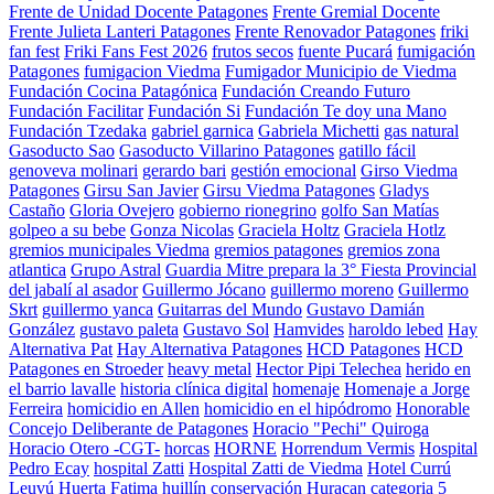
Frente de Unidad Docente Patagones
Frente Gremial Docente
Frente Julieta Lanteri Patagones
Frente Renovador Patagones
friki
fan fest
Friki Fans Fest 2026
frutos secos
fuente Pucará
fumigación
Patagones
fumigacion Viedma
Fumigador Municipio de Viedma
Fundación Cocina Patagónica
Fundación Creando Futuro
Fundación Facilitar
Fundación Si
Fundación Te doy una Mano
Fundación Tzedaka
gabriel garnica
Gabriela Michetti
gas natural
Gasoducto Sao
Gasoducto Villarino Patagones
gatillo fácil
genoveva molinari
gerardo bari
gestión emocional
Girso Viedma
Patagones
Girsu San Javier
Girsu Viedma Patagones
Gladys
Castaño
Gloria Ovejero
gobierno rionegrino
golfo San Matías
golpeo a su bebe
Gonza Nicolas
Graciela Holtz
Graciela Hotlz
gremios municipales Viedma
gremios patagones
gremios zona
atlantica
Grupo Astral
Guardia Mitre prepara la 3° Fiesta Provincial
del jabalí al asador
Guillermo Jócano
guillermo moreno
Guillermo
Skrt
guillermo yanca
Guitarras del Mundo
Gustavo Damián
González
gustavo paleta
Gustavo Sol
Hamvides
haroldo lebed
Hay
Alternativa Pat
Hay Alternativa Patagones
HCD Patagones
HCD
Patagones en Stroeder
heavy metal
Hector Pipi Telechea
herido en
el barrio lavalle
historia clínica digital
homenaje
Homenaje a Jorge
Ferreira
homicidio en Allen
homicidio en el hipódromo
Honorable
Concejo Deliberante de Patagones
Horacio "Pechi" Quiroga
Horacio Otero -CGT-
horcas
HORNE
Horrendum Vermis
Hospital
Pedro Ecay
hospital Zatti
Hospital Zatti de Viedma
Hotel Currú
Leuvú
Huerta Fatima
huillín conservación
Huracan categoria 5