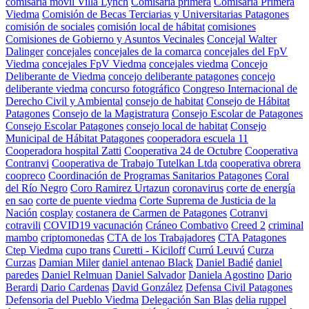
comisaría móvil Villa Lynch
Comisaría primera
Comisaria Primera
Viedma
Comisión de Becas Terciarias y Universitarias Patagones
comisión de sociales
comisión local de hábitat
comisiones
Comisiones de Gobierno y Asuntos Vecinales
Concejal Walter
Dalinger
concejales
concejales de la comarca
concejales del FpV
Viedma
concejales FpV Viedma
concejales viedma
Concejo
Deliberante de Viedma
concejo deliberante patagones
concejo
deliberante viedma
concurso fotográfico
Congreso Internacional de
Derecho Civil y Ambiental
consejo de habitat
Consejo de Hábitat
Patagones
Consejo de la Magistratura
Consejo Escolar de Patagones
Consejo Escolar Patagones
consejo local de habitat
Consejo
Municipal de Hábitat Patagones
cooperadora escuela 11
Cooperadora hospital Zatti
Cooperativa 24 de Octubre
Cooperativa
Contranvi
Cooperativa de Trabajo Tutelkan Ltda
cooperativa obrera
coopreco
Coordinación de Programas Sanitarios Patagones
Coral
del Río Negro
Coro Ramirez Urtazun
coronavirus
corte de energía
en sao
corte de puente viedma
Corte Suprema de Justicia de la
Nación
cosplay
costanera de Carmen de Patagones
Cotranvi
cotravili
COVID19 vacunación
Cráneo Combativo
Creed 2
criminal
mambo
criptomonedas
CTA de los Trabajadores
CTA Patagones
Ctep Viedma
cupo trans
Curetti - Kiciloff
Currú Leuvú
Curza
Curzas
Damian Miler
daniel antenao Black
Daniel Badié
daniel
paredes
Daniel Relmuan
Daniel Salvador
Daniela Agostino
Dario
Berardi
Dario Cardenas
David González
Defensa Civil Patagones
Defensoria del Pueblo Viedma
Delegación San Blas
delia ruppel