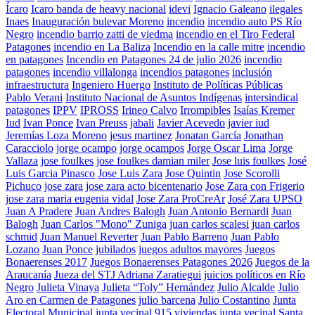
Ícaro
Icaro banda de heavy nacional
idevi
Ignacio Galeano
ilegales
Inaes
Inauguración bulevar Moreno
incendio
incendio auto PS Río
Negro
incendio barrio zatti de viedma
incendio en el Tiro Federal
Patagones
incendio en La Baliza
Incendio en la calle mitre
incendio
en patagones
Incendio en Patagones 24 de julio 2026
incendio
patagones
incendio villalonga
incendios patagones
inclusión
infraestructura
Ingeniero Huergo
Instituto de Políticas Públicas
Pablo Verani
Instituto Nacional de Asuntos Indígenas
intersindical
patagones
IPPV
IPROSS
Irineo Calvo
Irrompibles
Isaías Kremer
Iud
Ivan Ponce
Ivan Preuss
jabali
Javier Acevedo
javier iud
Jeremías Loza Moreno
jesus martinez
Jonatan García
Jonathan
Caracciolo
jorge ocampo
jorge ocampos
Jorge Oscar Lima
Jorge
Vallaza
jose foulkes
jose foulkes damian miler
Jose luis foulkes
José
Luis Garcia Pinasco
Jose Luis Zara
Jose Quintin
Jose Scorolli
Pichuco
jose zara
jose zara acto bicentenario
Jose Zara con Frigerio
jose zara maria eugenia vidal
Jose Zara ProCreAr
José Zara UPSO
Juan A Pradere
Juan Andres Balogh
Juan Antonio Bernardi
Juan
Balogh
Juan Carlos "Mono" Zuniga
juan carlos scalesi
juan carlos
schmid
Juan Manuel Reverter
Juan Pablo Barreno
Juan Pablo
Lozano
Juan Ponce
jubilados
juegos adultos mayores
Juegos
Bonaerenses 2017
Juegos Bonaerenses Patagones 2026
Juegos de la
Araucanía
Jueza del STJ Adriana Zaratiegui
juicios políticos en Río
Negro
Julieta Vinaya
Julieta “Toly” Hernández
Julio Alcalde
Julio
Aro en Carmen de Patagones
julio barcena
Julio Costantino
Junta
Electoral Municipal
junta vecinal 915 viviendas
junta vecinal Santa