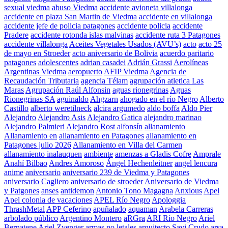
sexual viedma
abuso Viedma
accidente avioneta villalonga
accidente en plaza San Martin de Viedma
accidente en villalonga
accidente jefe de policia patagones
accidente policia
accidente
Pradere
accidente rotonda islas malvinas
accidente ruta 3 Patagones
accidente villalonga
Aceites Vegetales Usados (AVU’s)
acto
acto 25
de mayo en Stroeder
acto aniversario de Bolivia
acuerdo paritario
patagones
adolescentes
adrian casadei
Adrián Grassi
Aerolíneas
Argentinas Viedma
aeropuerto
AFIP Viedma
Agencia de
Recaudación Tributaria
agencia Télam
agrupación atletica Las
Maras
Agrupación Raúl Alfonsin
aguas rionegrinas
Aguas
Rionegrinas SA
aguinaldo
Ahgzarn
ahogado en el río Negro
Alberto
Castillo
alberto weretilneck
alcira argumedo
aldo boffa
Aldo Pier
Alejandro
Alejandro Asis
Alejandro Gatica
alejandro marinao
Alejandro Palmieri
Alejandro Rost
alfonsín
allanamiento
Allanamiento en
allanamiento en Patagones
allanamiento en
Patagones julio 2026
Allanamiento en Villa del Carmen
allanamiento inalauquen
ambiente
amenzas a Gladis Cofre
Amprale
Anahí Bilbao
Andres Amoroso
Ángel Hechenleitner
angel lencura
anime
aniversario
aniversario 239 de Viedma y Patagones
aniversario Cagliero
aniversario de stroeder
Aniversario de Viedma
y Patgones
anses
antidemon
Antonio Tono Magagna
Anxious
Apel
Apel colonia de vacaciones
APEL Río Negro
Apologgia
ThrashMetal
APP Ceferino
apuñalado
aquaman
Arabela Carreras
arbolado público
Argentino Montero
aRGra
ARI Río Negro
Ariel
Bernatene
Ariel Zvenger
armas no letales
arquitecto Savi Crudo
arsa