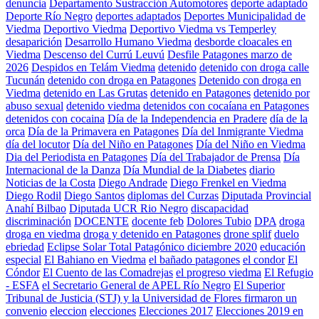
denuncia
Departamento Sustracción Automotores
deporte adaptado
Deporte Río Negro
deportes adaptados
Deportes Municipalidad de
Viedma
Deportivo Viedma
Deportivo Viedma vs Temperley
desaparición
Desarrollo Humano Viedma
desborde cloacales en
Viedma
Descenso del Currú Leuvú
Desfile Patagones marzo de
2026
Despidos en Telám Viedma
detenido
detenido con droga calle
Tucunán
detenido con droga en Patagones
Detenido con droga en
Viedma
detenido en Las Grutas
detenido en Patagones
detenido por
abuso sexual
detenido viedma
detenidos con cocaíana en Patagones
detenidos con cocaina
Día de la Independencia en Pradere
día de la
orca
Día de la Primavera en Patagones
Día del Inmigrante Viedma
día del locutor
Día del Niño en Patagones
Día del Niño en Viedma
Dia del Periodista en Patagones
Día del Trabajador de Prensa
Día
Internacional de la Danza
Día Mundial de la Diabetes
diario
Noticias de la Costa
Diego Andrade
Diego Frenkel en Viedma
Diego Rodil
Diego Santos
diplomas del Curzas
Diputada Provincial
Anahí Bilbao
Diputada UCR Rio Negro
discapacidad
discriminación
DOCENTE
docente feb
Dolores Tubio
DPA
droga
droga en viedma
droga y detenido en Patagones
drone splif
duelo
ebriedad
Eclipse Solar Total Patagónico diciembre 2020
educación
especial
El Bahiano en Viedma
el bañado patagones
el condor
El
Cóndor
El Cuento de las Comadrejas
el progreso viedma
El Refugio
- ESFA
el Secretario General de APEL Río Negro
El Superior
Tribunal de Justicia (STJ) y la Universidad de Flores firmaron un
convenio
eleccion
elecciones
Elecciones 2017
Elecciones 2019 en