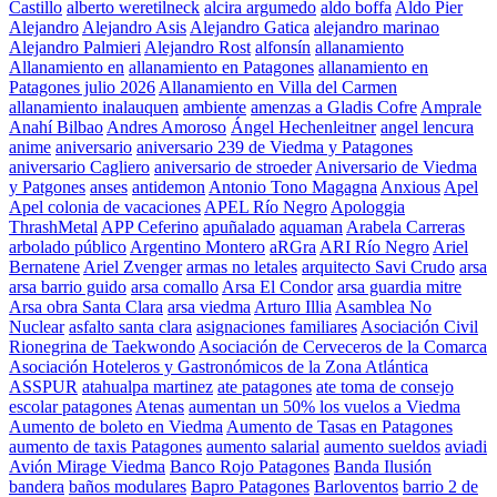
Castillo
alberto weretilneck
alcira argumedo
aldo boffa
Aldo Pier
Alejandro
Alejandro Asis
Alejandro Gatica
alejandro marinao
Alejandro Palmieri
Alejandro Rost
alfonsín
allanamiento
Allanamiento en
allanamiento en Patagones
allanamiento en
Patagones julio 2026
Allanamiento en Villa del Carmen
allanamiento inalauquen
ambiente
amenzas a Gladis Cofre
Amprale
Anahí Bilbao
Andres Amoroso
Ángel Hechenleitner
angel lencura
anime
aniversario
aniversario 239 de Viedma y Patagones
aniversario Cagliero
aniversario de stroeder
Aniversario de Viedma
y Patgones
anses
antidemon
Antonio Tono Magagna
Anxious
Apel
Apel colonia de vacaciones
APEL Río Negro
Apologgia
ThrashMetal
APP Ceferino
apuñalado
aquaman
Arabela Carreras
arbolado público
Argentino Montero
aRGra
ARI Río Negro
Ariel
Bernatene
Ariel Zvenger
armas no letales
arquitecto Savi Crudo
arsa
arsa barrio guido
arsa comallo
Arsa El Condor
arsa guardia mitre
Arsa obra Santa Clara
arsa viedma
Arturo Illia
Asamblea No
Nuclear
asfalto santa clara
asignaciones familiares
Asociación Civil
Rionegrina de Taekwondo
Asociación de Cerveceros de la Comarca
Asociación Hoteleros y Gastronómicos de la Zona Atlántica
ASSPUR
atahualpa martinez
ate patagones
ate toma de consejo
escolar patagones
Atenas
aumentan un 50% los vuelos a Viedma
Aumento de boleto en Viedma
Aumento de Tasas en Patagones
aumento de taxis Patagones
aumento salarial
aumento sueldos
aviadi
Avión Mirage Viedma
Banco Rojo Patagones
Banda Ilusión
bandera
baños modulares
Bapro Patagones
Barloventos
barrio 2 de