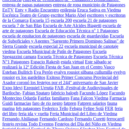
entrega de papas patagones
entrega de ropa municipio de Patagones
EnTV
Entv y Radio Encuentro
epilepsia
Eruca Sativa en Viedma
Escénica Teatro de Grupo
escritor Mario Abel
escritores y escritoras
de la Comarca
Escuela 15
escuela 200
escuela 21 de patagones
escuela 7 de San Blas
Escuela de Arte Alcides Biagetti
escuela de
arte de patagones
Escuela de Educación Técnica n° 1 Patagones
escuela de equitacion de patagones
escuela de guardavidas
Escuela
de Suboficiales y Agentes "Sargento Primero Domingo Salinas" de
Sierra Grande
escuela especial 22
escuela municipal de canotaje
viedma
Escuela Municipal de Patín de Patagones
Escuela
Spegazzini camara
Escuela Técnica de Patagones
Escuela Técnica
N°1 Patagones
Espacio Rakesh
estafa virtual
Este sábado se
realizará la 12º Edición Fiesta de San Juan en el Centro Vasco
Esteban Bullrich
Eva Perón
evalyn rousiot silbana cullumilla
evelyn
rousiot
ex los gardelitos
Exitoso Primer Concurso Provincial del
Asador coronó los festejos por el 244° aniversario de San Javier
Expo Idevi
Ezequiel Urrutia
FAB -Festival de Audiovisuales de
Bariloche-
Fabian Spataro
fabricio balogh
Facundo López
Facundo
Montecino Odarda
Fairfax
familiares
Fana Falcon Viedma
Farmacia
Guidi
farmacias
faro de rio negro
fatpren
Fatpren salarios
fauna
marina
feb patagones
Federico Tello
Fehgra
Felipe Solá
FER
feria
del libro
feria ida y vuelta
Feria Municipal del Libro de Viedma
Fernando Ahillapan
Fernando Cardozo
Fernando Curetti
ferrocarril
festejo revista Todo Eventos
Festejos del Día del Niño en Viedma