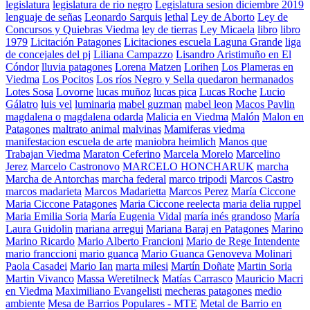
legislatura
legislatura de rio negro
Legislatura sesion diciembre 2019
lenguaje de señas
Leonardo Sarquis
lethal
Ley de Aborto
Ley de
Concursos y Quiebras Viedma
ley de tierras
Ley Micaela
libro
libro
1979
Licitación Patagones
Licitaciones escuela Laguna Grande
liga
de concejales del pj
Liliana Campazzo
Lisandro Aristimuño en El
Cóndor
lluvia patagones
Lorena Matzen
Lorihen
Los Plameras en
Viedma
Los Pocitos
Los ríos Negro y Sella quedaron hermanados
Lotes Sosa
Lovorne
lucas muñoz
lucas pica
Lucas Roche
Lucio
Gálatro
luis vel
luminaria
mabel guzman
mabel leon
Macos Pavlin
magdalena o
magdalena odarda
Malicia en Viedma
Malón
Malon en
Patagones
maltrato animal
malvinas
Mamiferas viedma
manifestacion escuela de arte
maniobra heimlich
Manos que
Trabajan Viedma
Maraton Ceferino
Marcela Morelo
Marcelino
Jerez
Marcelo Castronovo
MARCELO HONCHARUK
marcha
Marcha de Antorchas
marcha federal
marco tripodi
Marcos Castro
marcos madarieta
Marcos Madarietta
Marcos Perez
María Ciccone
Maria Ciccone Patagones
Maria Ciccone reelecta
maria delia ruppel
Maria Emilia Soria
María Eugenia Vidal
maría inés grandoso
María
Laura Guidolin
mariana arregui
Mariana Baraj en Patagones
Marino
Marino Ricardo
Mario Alberto Francioni
Mario de Rege Intendente
mario franccioni
mario guanca
Mario Guanca Genoveva Molinari
Paola Casadei
Mario Ian
marta milesi
Martín Doñate
Martin Soria
Martin Vivanco
Massa Weretilneck
Matías Carrasco
Mauricio Macri
en Viedma
Maximiliano Evangelisti
mecheras patagones
medio
ambiente
Mesa de Barrios Populares - MTE
Metal de Barrio en