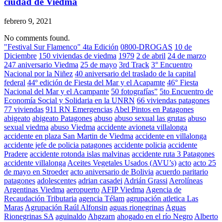
ciudad de Viedma
febrero 9, 2021
No comments found.
"Festival Sur Flamenco" 4ta Edición
0800-DROGAS
10 de
Diciembre
150 viviendas de viedma
1979
2 de abril
24 de marzo
247 aniversario Viedma
25 de mayo
3rd Track
3° Encuentro
Nacional por la Niñez
40 aniversario del traslado de la capital
federal
44º edición de Fiesta del Mar y el Acapamte
46° Fiesta
Nacional del Mar y el Acampante
50 fotografías”
5to Encuentro de
Economía Social y Solidaria en la UNRN
66 viviendas patagones
77 viviendas
911 RN Emergencias
Abel Pintos en Patagones
abigeato
abigeato Patagones
abuso
abuso sexual las grutas
abuso
sexual viedma
abuso Viedma
accidente avioneta villalonga
accidente en plaza San Martin de Viedma
accidente en villalonga
accidente jefe de policia patagones
accidente policia
accidente
Pradere
accidente rotonda islas malvinas
accidente ruta 3 Patagones
accidente villalonga
Aceites Vegetales Usados (AVU’s)
acto
acto 25
de mayo en Stroeder
acto aniversario de Bolivia
acuerdo paritario
patagones
adolescentes
adrian casadei
Adrián Grassi
Aerolíneas
Argentinas Viedma
aeropuerto
AFIP Viedma
Agencia de
Recaudación Tributaria
agencia Télam
agrupación atletica Las
Maras
Agrupación Raúl Alfonsin
aguas rionegrinas
Aguas
Rionegrinas SA
aguinaldo
Ahgzarn
ahogado en el río Negro
Alberto