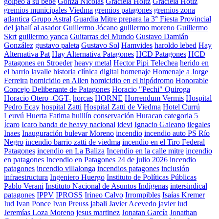
golpeo a su bebe
Gonza Nicolas
Graciela Holtz
Graciela Hotlz
gremios municipales Viedma
gremios patagones
gremios zona
atlantica
Grupo Astral
Guardia Mitre prepara la 3° Fiesta Provincial
del jabalí al asador
Guillermo Jócano
guillermo moreno
Guillermo
Skrt
guillermo yanca
Guitarras del Mundo
Gustavo Damián
González
gustavo paleta
Gustavo Sol
Hamvides
haroldo lebed
Hay
Alternativa Pat
Hay Alternativa Patagones
HCD Patagones
HCD
Patagones en Stroeder
heavy metal
Hector Pipi Telechea
herido en
el barrio lavalle
historia clínica digital
homenaje
Homenaje a Jorge
Ferreira
homicidio en Allen
homicidio en el hipódromo
Honorable
Concejo Deliberante de Patagones
Horacio "Pechi" Quiroga
Horacio Otero -CGT-
horcas
HORNE
Horrendum Vermis
Hospital
Pedro Ecay
hospital Zatti
Hospital Zatti de Viedma
Hotel Currú
Leuvú
Huerta Fatima
huillín conservación
Huracan categoria 5
Ícaro
Icaro banda de heavy nacional
idevi
Ignacio Galeano
ilegales
Inaes
Inauguración bulevar Moreno
incendio
incendio auto PS Río
Negro
incendio barrio zatti de viedma
incendio en el Tiro Federal
Patagones
incendio en La Baliza
Incendio en la calle mitre
incendio
en patagones
Incendio en Patagones 24 de julio 2026
incendio
patagones
incendio villalonga
incendios patagones
inclusión
infraestructura
Ingeniero Huergo
Instituto de Políticas Públicas
Pablo Verani
Instituto Nacional de Asuntos Indígenas
intersindical
patagones
IPPV
IPROSS
Irineo Calvo
Irrompibles
Isaías Kremer
Iud
Ivan Ponce
Ivan Preuss
jabali
Javier Acevedo
javier iud
Jeremías Loza Moreno
jesus martinez
Jonatan García
Jonathan