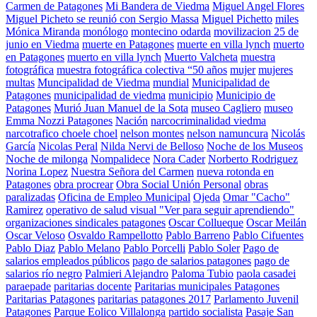
Carmen de Patagones
Mi Bandera de Viedma
Miguel Angel Flores
Miguel Picheto se reunió con Sergio Massa
Miguel Pichetto
miles
Mónica Miranda
monólogo
montecino odarda
movilizacion 25 de
junio en Viedma
muerte en Patagones
muerte en villa lynch
muerto
en Patagones
muerto en villa lynch
Muerto Valcheta
muestra
fotográfica
muestra fotográfica colectiva “50 años
mujer
mujeres
multas
Muncipalidad de Viedma
mundial
Municipalidad de
Patagones
municipalidad de viedma
municipio
Municipio de
Patagones
Murió Juan Manuel de la Sota
museo Cagliero
museo
Emma Nozzi Patagones
Nación
narcocriminalidad viedma
narcotrafico choele choel
nelson montes
nelson namuncura
Nicolás
García
Nicolas Peral
Nilda Nervi de Belloso
Noche de los Museos
Noche de milonga
Nompalidece
Nora Cader
Norberto Rodriguez
Norina Lopez
Nuestra Señora del Carmen
nueva rotonda en
Patagones
obra procrear
Obra Social Unión Personal
obras
paralizadas
Oficina de Empleo Municipal
Ojeda
Omar "Cacho"
Ramirez
operativo de salud visual "Ver para seguir aprendiendo"
organizaciones sindicales patagones
Oscar Collueque
Oscar Meilán
Oscar Veloso
Osvaldo Rampellotto
Pablo Barreno
Pablo Cifuentes
Pablo Diaz
Pablo Melano
Pablo Porcelli
Pablo Soler
Pago de
salarios empleados públicos
pago de salarios patagones
pago de
salarios río negro
Palmieri Alejandro
Paloma Tubio
paola casadei
paraepade
paritarias docente
Paritarias municipales Patagones
Paritarias Patagones
paritarias patagones 2017
Parlamento Juvenil
Patagones
Parque Eolico Villalonga
partido socialista
Pasaje San