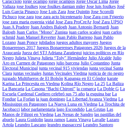
Caracciolo
jorge ocampo
jorge ocampos
Jorge Oscar Lima
Jorge
Vallaza
jose foulkes
jose foulkes damian miler
Jose luis foulkes
José
Luis Garcia Pinasco
Jose Luis Zara
Jose Quintin
Jose Scorolli
Pichuco
jose zara
jose zara acto bicentenario
Jose Zara con Frigerio
jose zara maria eugenia vidal
Jose Zara ProCreAr
José Zara UPSO
Juan A Pradere
Juan Andres Balogh
Juan Antonio Bernardi
Juan
Balogh
Juan Carlos "Mono" Zuniga
juan carlos scalesi
juan carlos
schmid
Juan Manuel Reverter
Juan Pablo Barreno
Juan Pablo
Lozano
Juan Ponce
jubilados
juegos adultos mayores
Juegos
Bonaerenses 2017
Juegos Bonaerenses Patagones 2026
Juegos de la
Araucanía
Jueza del STJ Adriana Zaratiegui
juicios políticos en Río
Negro
Julieta Vinaya
Julieta “Toly” Hernández
Julio Alcalde
Julio
Aro en Carmen de Patagones
julio barcena
Julio Costantino
Junta
Electoral Municipal
junta vecinal 915 viviendas
junta vecinal Santa
Clara
juntas vecinales
Juntas Vecinales Viedma
justicia de rio negro
juzgado Multifueros de El Bolsón
Kapanga en El Cóndor
karate
Karina La Princesita en Viedma
Kolina Río Negro
La 25
La Baliza
La Bancaria
La Casona “Bachi Chironi”
la comarca
La Doble G
La
Escuela Cardenal Cagliero celebró sus 75 año
la esquina bar
La
Fondue
La Forlan
la juan domingo
La Libertad Avanza Viedma
La
Mississippi en Patagones
La Nueva Luna en Viedma
La Trochita de
Jacobacci
labor parlamentaria
lago Escondido
Las Grutas
Las
Manos de Filippi en Viedma
Las Nenas de Sandro
las pastillas del
abuelo
Laura Guidolin
laura ramos
Laura Vinaya
Lavalle
Lazaro
Artola
Leandro Lascano
leandro massaccesi
Leandro Santoro