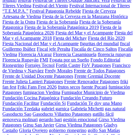
festigirl
festival
Festival de Títeres Quique Sánchez Vera
Festival de
Títeres Viedma
Festival del Viento
Festival Internacional de Títeres
“T.E.M.P.A.”
Festival Patagonia Rebelde
Fiesta de Cerveza
Artesana de Viedma
Fiesta de la Cerveza en la Manzana Histórica
Fiesta de la Ostra
Fiesta de la Soberanía
Fiesta de la Soberanía
Patagonica
Fiesta de la Soberanía Patagónica 2019
Fiesta de la
Soberanía Patagónica 2026
Fiesta del Mar y el Acampante
Fiesta del
Mar y el Acampante 2018
Fiesta del Michay
Fiesta del Río 2020
Fiesta Nacional del Mar y el Acampante
figuritas del mundial
fiscal
Guillermo Ibáñez
Fiscal jefe Peralta
Fiscalía de Cinco Saltos
Fiscalía
Viedma
Florencia Alcaraz
Florencia Casamiquela
florencia rupayan
Florencia Rupayán
FMI
Fogata por un Sueño
Fondo Editorial
Rionegrino
Forrajes Tecnol
Fortín Castre
FpV Patagones
Francisco
de Viedma y Narváez
Fredy Morales
Frente de Todos Patagones
Frente de Unidad Docente Patagones
Frente Gremial Docente
Frente Julieta Lanteri Patagones
Frente Renovador Patagones
friki
fan fest
Friki Fans Fest 2026
frutos secos
fuente Pucará
fumigación
Patagones
fumigacion Viedma
Fumigador Municipio de Viedma
Fundación Cocina Patagónica
Fundación Creando Futuro
Fundación Facilitar
Fundación Si
Fundación Te doy una Mano
Fundación Tzedaka
gabriel garnica
Gabriela Michetti
gas natural
Gasoducto Sao
Gasoducto Villarino Patagones
gatillo fácil
genoveva molinari
gerardo bari
gestión emocional
Girso Viedma
Patagones
Girsu San Javier
Girsu Viedma Patagones
Gladys
Castaño
Gloria Ovejero
gobierno rionegrino
golfo San Matías