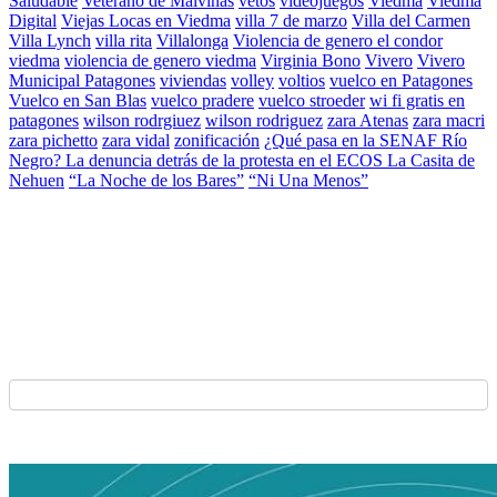
Saludable
Veterano de Malvinas
vetos
videojuegos
Viedma
Viedma
Digital
Viejas Locas en Viedma
villa 7 de marzo
Villa del Carmen
Villa Lynch
villa rita
Villalonga
Violencia de genero el condor
viedma
violencia de genero viedma
Virginia Bono
Vivero
Vivero
Municipal Patagones
viviendas
volley
voltios
vuelco en Patagones
Vuelco en San Blas
vuelco pradere
vuelco stroeder
wi fi gratis en
patagones
wilson rodrgiuez
wilson rodriguez
zara Atenas
zara macri
zara pichetto
zara vidal
zonificación
¿Qué pasa en la SENAF Río
Negro? La denuncia detrás de la protesta en el ECOS La Casita de
Nehuen
“La Noche de los Bares”
“Ni Una Menos”