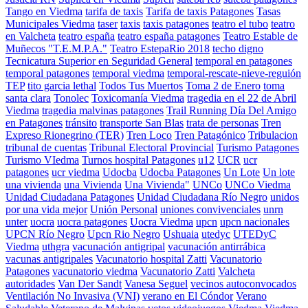
Tango en Viedma
tarifa de taxis
Tarifa de taxis Patagones
Tasas
Municipales Viedma
taser
taxis
taxis patagones
teatro el tubo
teatro
en Valcheta
teatro españa
teatro españa patagones
Teatro Estable de
Muñecos "T.E.M.P.A."
Teatro EstepaRio 2018
techo digno
Tecnicatura Superior en Seguridad General
temporal en patagones
temporal patagones
temporal viedma
temporal-rescate-nieve-reguión
TEP
tito garcia lethal
Todos Tus Muertos
Toma 2 de Enero
toma
santa clara
Tonolec
Toxicomanía Viedma
tragedia en el 22 de Abril
Viedma
tragedia malvinas patagones
Trail Running Día Del Amigo
en Patagones
tránsito
transporte San Blas
trata de personas
Tren
Expreso Rionegrino (TER)
Tren Loco
Tren Patagónico
Tribulacion
tribunal de cuentas
Tribunal Electoral Provincial
Turismo Patagones
Turismo VIedma
Turnos hospital Patagones
u12
UCR
ucr
patagones
ucr viedma
Udocba
Udocba Patagones
Un Lote
Un lote
una vivienda
una Vivienda
Una Vivienda"
UNCo
UNCo Viedma
Unidad Ciudadana Patagones
Unidad Ciudadana Río Negro
unidos
por una vida mejor
Unión Personal
uniones convivenciales
unrn
unter
uocra
uocra patagones
Uocra Viedma
upcn
upcn nacionales
UPCN Río Negro
Upcn Rio Negro
Ushuaia
utedyc
UTEDyC
Viedma
uthgra
vacunación antigripal
vacunación antirrábica
vacunas antigripales
Vacunatorio hospital Zatti
Vacunatorio
Patagones
vacunatorio viedma
Vacunatorio Zatti
Valcheta
autoridades
Van Der Sandt
Vanesa Seguel
vecinos autoconvocados
Ventilación No Invasiva (VNI)
verano en El Cóndor
Verano