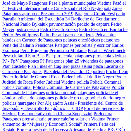
José de Mayo Patagones
Pase a planta municipales Viedma
Pasó el
4° Festival Internacional de Cine Social del Río Negro
patagones
Patagones aprobó el Presupuesto 2019
Patagonia Comic Fest
patin
Patrulla Ambiental del Escuadrón 34 Bariloche de Gendarmería
Nacional
Paulo Bykaluk
pavimentación
pedido de captura
Pedro
Meyer
pedro pesatti
Pedro Pesatti Edersa
Pedro Pesatti en Bariloche
Pedro Pesatti Ipross
Pedro Pesatti paro de mujeres
Pelea entre
bandas en Carmen de Patagones
pelucas oncológicas patagones
Peña del Bailarin
Pensiones Patagones
periodista y escritor Carlos
Espinosa
Perla Prigoshin
Peronismo Militante
Pesatti - Weretilneck
Pesca infantil San Blas
Pier
pirotecnia patagones
pirotecnia viedma
PJ - FpV Patagones
PJ Patagones
plan 25 viviendas de patagones
Plan Castello
Plan Fines en Cagliero
plaza alsina
plaza Lacarra de
Carmen de Patagones
Plazoleta del Pescador Deportivo
Pocho León
Poder Judicial de General Roca
Poder Judicial de Río Negro
Poder
Judicial de Roca
Poder Judicial Viedma
policía
Policía Comunal
policia comunal
Policia Comunal de Carmen de Patagones
Policía
Comunal de Patagones
policia comunal patagones
policia de el
cóndor
policia de patagones
policia de rio negr
policia de rio negro
policias maragatos
Por Alejandro Assis - Presidente del Centro de
Inversión y Desarrollo Patagónico — CIDP
Portal de Servicios de
Viedma
Pre-cooperativa de la Chacra Spegazzini
Prefectura
Patagones
prensa charla
primer calefón solar en Viedma
Primer
encuentro de “Mujeres y Economía Social”
Primera Feria del
Regalo
Primera fiesta de la Cerveza Artesana de Viedma
PRO Río