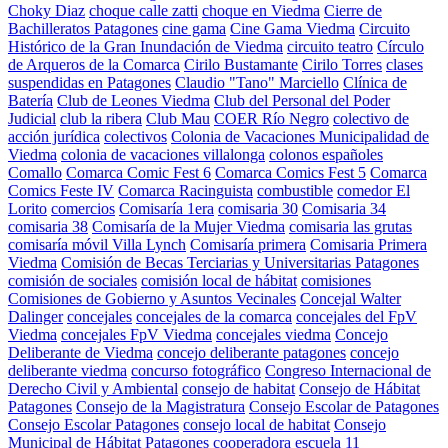
Choky Diaz
choque calle zatti
choque en Viedma
Cierre de
Bachilleratos Patagones
cine gama
Cine Gama Viedma
Circuito
Histórico de la Gran Inundación de Viedma
circuito teatro
Círculo
de Arqueros de la Comarca
Cirilo Bustamante
Cirilo Torres
clases
suspendidas en Patagones
Claudio "Tano" Marciello
Clínica de
Batería
Club de Leones Viedma
Club del Personal del Poder
Judicial
club la ribera
Club Mau
COER Río Negro
colectivo de
acción jurídica
colectivos
Colonia de Vacaciones Municipalidad de
Viedma
colonia de vacaciones villalonga
colonos españoles
Comallo
Comarca Comic Fest 6
Comarca Comics Fest 5
Comarca
Comics Feste IV
Comarca Racinguista
combustible
comedor El
Lorito
comercios
Comisaría 1era
comisaria 30
Comisaria 34
comisaria 38
Comisaría de la Mujer Viedma
comisaria las grutas
comisaría móvil Villa Lynch
Comisaría primera
Comisaria Primera
Viedma
Comisión de Becas Terciarias y Universitarias Patagones
comisión de sociales
comisión local de hábitat
comisiones
Comisiones de Gobierno y Asuntos Vecinales
Concejal Walter
Dalinger
concejales
concejales de la comarca
concejales del FpV
Viedma
concejales FpV Viedma
concejales viedma
Concejo
Deliberante de Viedma
concejo deliberante patagones
concejo
deliberante viedma
concurso fotográfico
Congreso Internacional de
Derecho Civil y Ambiental
consejo de habitat
Consejo de Hábitat
Patagones
Consejo de la Magistratura
Consejo Escolar de Patagones
Consejo Escolar Patagones
consejo local de habitat
Consejo
Municipal de Hábitat Patagones
cooperadora escuela 11