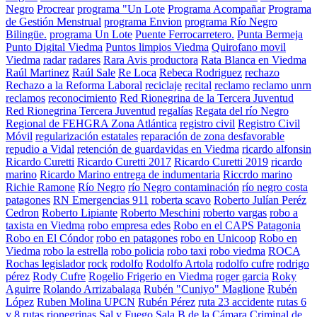
Negro
Procrear
programa "Un Lote
Programa Acompañar
Programa
de Gestión Menstrual
programa Envion
programa Río Negro
Bilingüe.
programa Un Lote
Puente Ferrocarretero.
Punta Bermeja
Punto Digital Viedma
Puntos limpios Viedma
Quirofano movil
Viedma
radar
radares
Rara Avis productora
Rata Blanca en Viedma
Raúl Martinez
Raúl Sale
Re Loca
Rebeca Rodriguez
rechazo
Rechazo a la Reforma Laboral
reciclaje
recital
reclamo
reclamo unrn
reclamos
reconocimiento
Red Rionegrina de la Tercera Juventud
Red Rionegrina Tercera Juventud
regalías
Regata del río Negro
Regional de FEHGRA Zona Atlántica
registro civil
Registro Civil
Móvil
regularización estatales
reparación de zona desfavorable
repudio a Vidal
retención de guardavidas en Viedma
ricardo alfonsin
Ricardo Curetti
Ricardo Curetti 2017
Ricardo Curetti 2019
ricardo
marino
Ricardo Marino entrega de indumentaria
Riccrdo marino
Richie Ramone
Río Negro
río Negro contaminación
río negro costa
patagones
RN Emergencias 911
roberta scavo
Roberto Julían Peréz
Cedron
Roberto Lipiante
Roberto Meschini
roberto vargas
robo a
taxista en Viedma
robo empresa edes
Robo en el CAPS Patagonia
Robo en El Cóndor
robo en patagones
robo en Unicoop
Robo en
Viedma
robo la estrella
robo policia
robo taxi
robo viedma
ROCA
Rochas legislador
rock
rodolfo
Rodolfo Artola
rodolfo cufre
rodrigo
pérez
Rody Cufre
Rogelio Frigerio en Viedma
roger garcia
Roky
Aguirre
Rolando Arrizabalaga
Rubén "Cuniyo" Maglione
Rubén
López
Ruben Molina UPCN
Rubén Pérez
ruta 23 accidente
rutas 6
y 8
rutas rionegrinas
Sal y Fuego
Sala B de la Cámara Criminal de