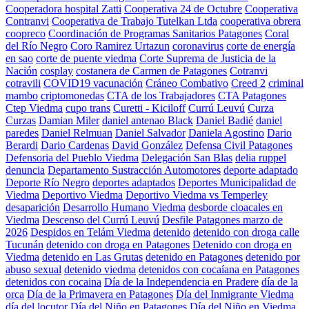
Cooperadora hospital Zatti
Cooperativa 24 de Octubre
Cooperativa
Contranvi
Cooperativa de Trabajo Tutelkan Ltda
cooperativa obrera
coopreco
Coordinación de Programas Sanitarios Patagones
Coral
del Río Negro
Coro Ramirez Urtazun
coronavirus
corte de energía
en sao
corte de puente viedma
Corte Suprema de Justicia de la
Nación
cosplay
costanera de Carmen de Patagones
Cotranvi
cotravili
COVID19 vacunación
Cráneo Combativo
Creed 2
criminal
mambo
criptomonedas
CTA de los Trabajadores
CTA Patagones
Ctep Viedma
cupo trans
Curetti - Kiciloff
Currú Leuvú
Curza
Curzas
Damian Miler
daniel antenao Black
Daniel Badié
daniel
paredes
Daniel Relmuan
Daniel Salvador
Daniela Agostino
Dario
Berardi
Dario Cardenas
David González
Defensa Civil Patagones
Defensoria del Pueblo Viedma
Delegación San Blas
delia ruppel
denuncia
Departamento Sustracción Automotores
deporte adaptado
Deporte Río Negro
deportes adaptados
Deportes Municipalidad de
Viedma
Deportivo Viedma
Deportivo Viedma vs Temperley
desaparición
Desarrollo Humano Viedma
desborde cloacales en
Viedma
Descenso del Currú Leuvú
Desfile Patagones marzo de
2026
Despidos en Telám Viedma
detenido
detenido con droga calle
Tucunán
detenido con droga en Patagones
Detenido con droga en
Viedma
detenido en Las Grutas
detenido en Patagones
detenido por
abuso sexual
detenido viedma
detenidos con cocaíana en Patagones
detenidos con cocaina
Día de la Independencia en Pradere
día de la
orca
Día de la Primavera en Patagones
Día del Inmigrante Viedma
día del locutor
Día del Niño en Patagones
Día del Niño en Viedma