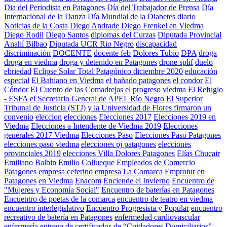
Dia del Periodista en Patagones
Día del Trabajador de Prensa
Día
Internacional de la Danza
Día Mundial de la Diabetes
diario
Noticias de la Costa
Diego Andrade
Diego Frenkel en Viedma
Diego Rodil
Diego Santos
diplomas del Curzas
Diputada Provincial
Anahí Bilbao
Diputada UCR Rio Negro
discapacidad
discriminación
DOCENTE
docente feb
Dolores Tubio
DPA
droga
droga en viedma
droga y detenido en Patagones
drone splif
duelo
ebriedad
Eclipse Solar Total Patagónico diciembre 2020
educación
especial
El Bahiano en Viedma
el bañado patagones
el condor
El
Cóndor
El Cuento de las Comadrejas
el progreso viedma
El Refugio
- ESFA
el Secretario General de APEL Río Negro
El Superior
Tribunal de Justicia (STJ) y la Universidad de Flores firmaron un
convenio
eleccion
elecciones
Elecciones 2017
Elecciones 2019 en
Viedma
Elecciones a Intendente de Viedma 2019
Elecciones
generales 2017 Viedma
Elecciones Paso
Elecciones Paso Patagones
elecciones paso viedma
elecciones pj patagones
elecciones
provinciales 2019
elecciones Villa Dolores Patagones
Elías Chucair
Emiliano Balbin
Emilio Collueque
Empleados de Comercio
Patagones
empresa ceferino
empresa La Comarca
Emprotur
en
Patagones
en Viedma
Enacom
Enciende el Invierno
Encuentro de
"Mujeres y Economía Social"
Encuentro de baterías en Patagones
Encuentro de poetas de la comarca
encuentro de teatro en viedma
encuentro interlegislativo
Encuentro Progresista y Popular
encuentro
recreativo de batería en Patagones
enfermedad cardiovascular
enfermería
entrega de certificados de “Cuidadores Domiciliarios”