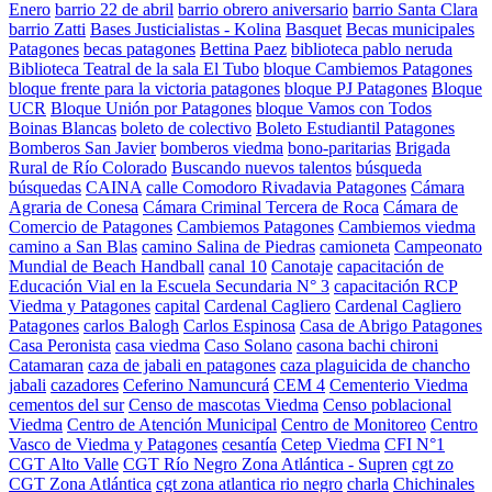
Enero
barrio 22 de abril
barrio obrero aniversario
barrio Santa Clara
barrio Zatti
Bases Justicialistas - Kolina
Basquet
Becas municipales
Patagones
becas patagones
Bettina Paez
biblioteca pablo neruda
Biblioteca Teatral de la sala El Tubo
bloque Cambiemos Patagones
bloque frente para la victoria patagones
bloque PJ Patagones
Bloque
UCR
Bloque Unión por Patagones
bloque Vamos con Todos
Boinas Blancas
boleto de colectivo
Boleto Estudiantil Patagones
Bomberos San Javier
bomberos viedma
bono-paritarias
Brigada
Rural de Río Colorado
Buscando nuevos talentos
búsqueda
búsquedas
CAINA
calle Comodoro Rivadavia Patagones
Cámara
Agraria de Conesa
Cámara Criminal Tercera de Roca
Cámara de
Comercio de Patagones
Cambiemos Patagones
Cambiemos viedma
camino a San Blas
camino Salina de Piedras
camioneta
Campeonato
Mundial de Beach Handball
canal 10
Canotaje
capacitación de
Educación Vial en la Escuela Secundaria N° 3
capacitación RCP
Viedma y Patagones
capital
Cardenal Cagliero
Cardenal Cagliero
Patagones
carlos Balogh
Carlos Espinosa
Casa de Abrigo Patagones
Casa Peronista
casa viedma
Caso Solano
casona bachi chironi
Catamaran
caza de jabali en patagones
caza plaguicida de chancho
jabali
cazadores
Ceferino Namuncurá
CEM 4
Cementerio Viedma
cementos del sur
Censo de mascotas Viedma
Censo poblacional
Viedma
Centro de Atención Municipal
Centro de Monitoreo
Centro
Vasco de Viedma y Patagones
cesantía
Cetep Viedma
CFI N°1
CGT Alto Valle
CGT Río Negro Zona Atlántica - Supren
cgt zo
CGT Zona Atlántica
cgt zona atlantica rio negro
charla
Chichinales