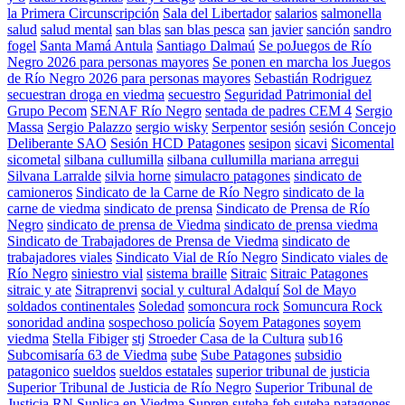
la Primera Circunscripción
Sala del Libertador
salarios
salmonella
salud
salud mental
san blas
san blas pesca
san javier
sanción
sandro
fogel
Santa Mamá Antula
Santiago Dalmaú
Se poJuegos de Río
Negro 2026 para personas mayores
Se ponen en marcha los Juegos
de Río Negro 2026 para personas mayores
Sebastián Rodriguez
secuestran droga en viedma
secuestro
Seguridad Patrimonial del
Grupo Pecom
SENAF Río Negro
sentada de padres CEM 4
Sergio
Massa
Sergio Palazzo
sergio wisky
Serpentor
sesión
sesión Concejo
Deliberante SAO
Sesión HCD Patagones
sesipon
sicavi
Sicomental
sicometal
silbana cullumilla
silbana cullumilla mariana arregui
Silvana Larralde
silvia horne
simulacro patagones
sindicato de
camioneros
Sindicato de la Carne de Río Negro
sindicato de la
carne de viedma
sindicato de prensa
Sindicato de Prensa de Río
Negro
sindicato de prensa de Viedma
sindicato de prensa viedma
Sindicato de Trabajadores de Prensa de Viedma
sindicato de
trabajadores viales
Sindicato Vial de Río Negro
Sindicato viales de
Río Negro
siniestro vial
sistema braille
Sitraic
Sitraic Patagones
sitraic y ate
Sitraprenvi
social y cultural Adalquí
Sol de Mayo
soldados continentales
Soledad
somoncura rock
Somuncura Rock
sonoridad andina
sospechoso policía
Soyem Patagones
soyem
viedma
Stella Fibiger
stj
Stroeder Casa de la Cultura
sub16
Subcomisaría 63 de Viedma
sube
Sube Patagones
subsidio
patagonico
sueldos
sueldos estatales
superior tribunal de justicia
Superior Tribunal de Justicia de Río Negro
Superior Tribunal de
Justicia RN
Suplica en Viedma
Supren
suteba feb
suteba patagones