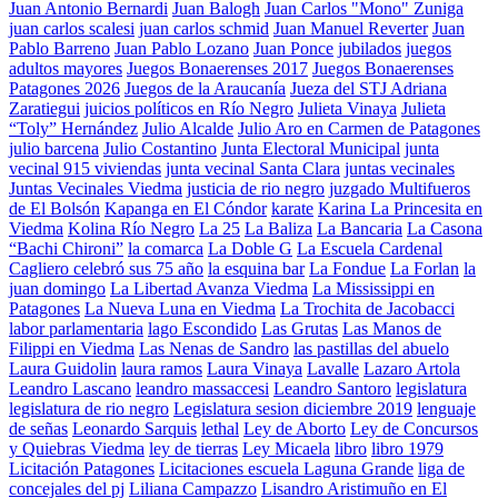
Juan Antonio Bernardi
Juan Balogh
Juan Carlos "Mono" Zuniga
juan carlos scalesi
juan carlos schmid
Juan Manuel Reverter
Juan
Pablo Barreno
Juan Pablo Lozano
Juan Ponce
jubilados
juegos
adultos mayores
Juegos Bonaerenses 2017
Juegos Bonaerenses
Patagones 2026
Juegos de la Araucanía
Jueza del STJ Adriana
Zaratiegui
juicios políticos en Río Negro
Julieta Vinaya
Julieta
“Toly” Hernández
Julio Alcalde
Julio Aro en Carmen de Patagones
julio barcena
Julio Costantino
Junta Electoral Municipal
junta
vecinal 915 viviendas
junta vecinal Santa Clara
juntas vecinales
Juntas Vecinales Viedma
justicia de rio negro
juzgado Multifueros
de El Bolsón
Kapanga en El Cóndor
karate
Karina La Princesita en
Viedma
Kolina Río Negro
La 25
La Baliza
La Bancaria
La Casona
“Bachi Chironi”
la comarca
La Doble G
La Escuela Cardenal
Cagliero celebró sus 75 año
la esquina bar
La Fondue
La Forlan
la
juan domingo
La Libertad Avanza Viedma
La Mississippi en
Patagones
La Nueva Luna en Viedma
La Trochita de Jacobacci
labor parlamentaria
lago Escondido
Las Grutas
Las Manos de
Filippi en Viedma
Las Nenas de Sandro
las pastillas del abuelo
Laura Guidolin
laura ramos
Laura Vinaya
Lavalle
Lazaro Artola
Leandro Lascano
leandro massaccesi
Leandro Santoro
legislatura
legislatura de rio negro
Legislatura sesion diciembre 2019
lenguaje
de señas
Leonardo Sarquis
lethal
Ley de Aborto
Ley de Concursos
y Quiebras Viedma
ley de tierras
Ley Micaela
libro
libro 1979
Licitación Patagones
Licitaciones escuela Laguna Grande
liga de
concejales del pj
Liliana Campazzo
Lisandro Aristimuño en El