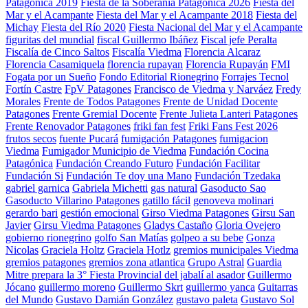
Patagónica 2019
Fiesta de la Soberanía Patagónica 2026
Fiesta del
Mar y el Acampante
Fiesta del Mar y el Acampante 2018
Fiesta del
Michay
Fiesta del Río 2020
Fiesta Nacional del Mar y el Acampante
figuritas del mundial
fiscal Guillermo Ibáñez
Fiscal jefe Peralta
Fiscalía de Cinco Saltos
Fiscalía Viedma
Florencia Alcaraz
Florencia Casamiquela
florencia rupayan
Florencia Rupayán
FMI
Fogata por un Sueño
Fondo Editorial Rionegrino
Forrajes Tecnol
Fortín Castre
FpV Patagones
Francisco de Viedma y Narváez
Fredy
Morales
Frente de Todos Patagones
Frente de Unidad Docente
Patagones
Frente Gremial Docente
Frente Julieta Lanteri Patagones
Frente Renovador Patagones
friki fan fest
Friki Fans Fest 2026
frutos secos
fuente Pucará
fumigación Patagones
fumigacion
Viedma
Fumigador Municipio de Viedma
Fundación Cocina
Patagónica
Fundación Creando Futuro
Fundación Facilitar
Fundación Si
Fundación Te doy una Mano
Fundación Tzedaka
gabriel garnica
Gabriela Michetti
gas natural
Gasoducto Sao
Gasoducto Villarino Patagones
gatillo fácil
genoveva molinari
gerardo bari
gestión emocional
Girso Viedma Patagones
Girsu San
Javier
Girsu Viedma Patagones
Gladys Castaño
Gloria Ovejero
gobierno rionegrino
golfo San Matías
golpeo a su bebe
Gonza
Nicolas
Graciela Holtz
Graciela Hotlz
gremios municipales Viedma
gremios patagones
gremios zona atlantica
Grupo Astral
Guardia
Mitre prepara la 3° Fiesta Provincial del jabalí al asador
Guillermo
Jócano
guillermo moreno
Guillermo Skrt
guillermo yanca
Guitarras
del Mundo
Gustavo Damián González
gustavo paleta
Gustavo Sol