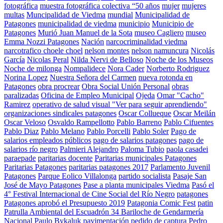
fotográfica
muestra fotográfica colectiva “50 años
mujer
mujeres
multas
Muncipalidad de Viedma
mundial
Municipalidad de
Patagones
municipalidad de viedma
municipio
Municipio de
Patagones
Murió Juan Manuel de la Sota
museo Cagliero
museo
Emma Nozzi Patagones
Nación
narcocriminalidad viedma
narcotrafico choele choel
nelson montes
nelson namuncura
Nicolás
García
Nicolas Peral
Nilda Nervi de Belloso
Noche de los Museos
Noche de milonga
Nompalidece
Nora Cader
Norberto Rodriguez
Norina Lopez
Nuestra Señora del Carmen
nueva rotonda en
Patagones
obra procrear
Obra Social Unión Personal
obras
paralizadas
Oficina de Empleo Municipal
Ojeda
Omar "Cacho"
Ramirez
operativo de salud visual "Ver para seguir aprendiendo"
organizaciones sindicales patagones
Oscar Collueque
Oscar Meilán
Oscar Veloso
Osvaldo Rampellotto
Pablo Barreno
Pablo Cifuentes
Pablo Diaz
Pablo Melano
Pablo Porcelli
Pablo Soler
Pago de
salarios empleados públicos
pago de salarios patagones
pago de
salarios río negro
Palmieri Alejandro
Paloma Tubio
paola casadei
paraepade
paritarias docente
Paritarias municipales Patagones
Paritarias Patagones
paritarias patagones 2017
Parlamento Juvenil
Patagones
Parque Eolico Villalonga
partido socialista
Pasaje San
José de Mayo Patagones
Pase a planta municipales Viedma
Pasó el
4° Festival Internacional de Cine Social del Río Negro
patagones
Patagones aprobó el Presupuesto 2019
Patagonia Comic Fest
patin
Patrulla Ambiental del Escuadrón 34 Bariloche de Gendarmería
Nacional
Paulo Bykaluk
pavimentación
pedido de captura
Pedro