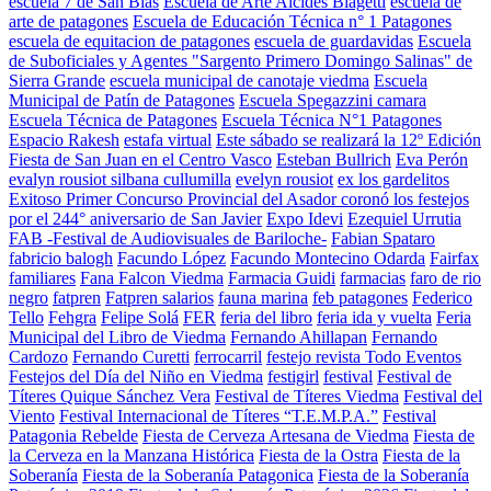
escuela 7 de San Blas
Escuela de Arte Alcides Biagetti
escuela de
arte de patagones
Escuela de Educación Técnica n° 1 Patagones
escuela de equitacion de patagones
escuela de guardavidas
Escuela
de Suboficiales y Agentes "Sargento Primero Domingo Salinas" de
Sierra Grande
escuela municipal de canotaje viedma
Escuela
Municipal de Patín de Patagones
Escuela Spegazzini camara
Escuela Técnica de Patagones
Escuela Técnica N°1 Patagones
Espacio Rakesh
estafa virtual
Este sábado se realizará la 12º Edición
Fiesta de San Juan en el Centro Vasco
Esteban Bullrich
Eva Perón
evalyn rousiot silbana cullumilla
evelyn rousiot
ex los gardelitos
Exitoso Primer Concurso Provincial del Asador coronó los festejos
por el 244° aniversario de San Javier
Expo Idevi
Ezequiel Urrutia
FAB -Festival de Audiovisuales de Bariloche-
Fabian Spataro
fabricio balogh
Facundo López
Facundo Montecino Odarda
Fairfax
familiares
Fana Falcon Viedma
Farmacia Guidi
farmacias
faro de rio
negro
fatpren
Fatpren salarios
fauna marina
feb patagones
Federico
Tello
Fehgra
Felipe Solá
FER
feria del libro
feria ida y vuelta
Feria
Municipal del Libro de Viedma
Fernando Ahillapan
Fernando
Cardozo
Fernando Curetti
ferrocarril
festejo revista Todo Eventos
Festejos del Día del Niño en Viedma
festigirl
festival
Festival de
Títeres Quique Sánchez Vera
Festival de Títeres Viedma
Festival del
Viento
Festival Internacional de Títeres “T.E.M.P.A.”
Festival
Patagonia Rebelde
Fiesta de Cerveza Artesana de Viedma
Fiesta de
la Cerveza en la Manzana Histórica
Fiesta de la Ostra
Fiesta de la
Soberanía
Fiesta de la Soberanía Patagonica
Fiesta de la Soberanía