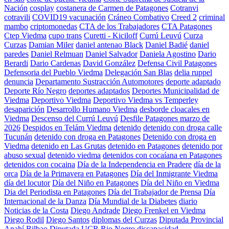
Nación
cosplay
costanera de Carmen de Patagones
Cotranvi
cotravili
COVID19 vacunación
Cráneo Combativo
Creed 2
criminal
mambo
criptomonedas
CTA de los Trabajadores
CTA Patagones
Ctep Viedma
cupo trans
Curetti - Kiciloff
Currú Leuvú
Curza
Curzas
Damian Miler
daniel antenao Black
Daniel Badié
daniel
paredes
Daniel Relmuan
Daniel Salvador
Daniela Agostino
Dario
Berardi
Dario Cardenas
David González
Defensa Civil Patagones
Defensoria del Pueblo Viedma
Delegación San Blas
delia ruppel
denuncia
Departamento Sustracción Automotores
deporte adaptado
Deporte Río Negro
deportes adaptados
Deportes Municipalidad de
Viedma
Deportivo Viedma
Deportivo Viedma vs Temperley
desaparición
Desarrollo Humano Viedma
desborde cloacales en
Viedma
Descenso del Currú Leuvú
Desfile Patagones marzo de
2026
Despidos en Telám Viedma
detenido
detenido con droga calle
Tucunán
detenido con droga en Patagones
Detenido con droga en
Viedma
detenido en Las Grutas
detenido en Patagones
detenido por
abuso sexual
detenido viedma
detenidos con cocaíana en Patagones
detenidos con cocaina
Día de la Independencia en Pradere
día de la
orca
Día de la Primavera en Patagones
Día del Inmigrante Viedma
día del locutor
Día del Niño en Patagones
Día del Niño en Viedma
Dia del Periodista en Patagones
Día del Trabajador de Prensa
Día
Internacional de la Danza
Día Mundial de la Diabetes
diario
Noticias de la Costa
Diego Andrade
Diego Frenkel en Viedma
Diego Rodil
Diego Santos
diplomas del Curzas
Diputada Provincial
Anahí Bilbao
Diputada UCR Rio Negro
discapacidad