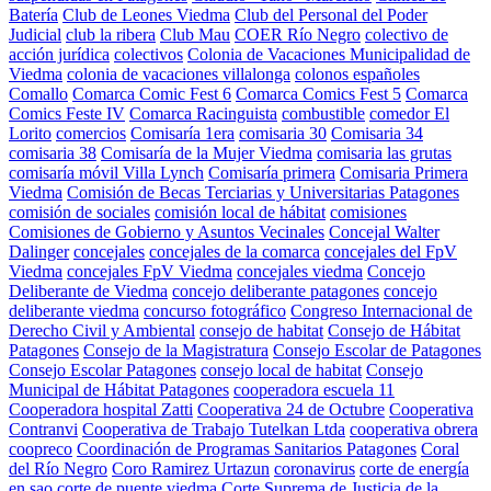
Batería
Club de Leones Viedma
Club del Personal del Poder
Judicial
club la ribera
Club Mau
COER Río Negro
colectivo de
acción jurídica
colectivos
Colonia de Vacaciones Municipalidad de
Viedma
colonia de vacaciones villalonga
colonos españoles
Comallo
Comarca Comic Fest 6
Comarca Comics Fest 5
Comarca
Comics Feste IV
Comarca Racinguista
combustible
comedor El
Lorito
comercios
Comisaría 1era
comisaria 30
Comisaria 34
comisaria 38
Comisaría de la Mujer Viedma
comisaria las grutas
comisaría móvil Villa Lynch
Comisaría primera
Comisaria Primera
Viedma
Comisión de Becas Terciarias y Universitarias Patagones
comisión de sociales
comisión local de hábitat
comisiones
Comisiones de Gobierno y Asuntos Vecinales
Concejal Walter
Dalinger
concejales
concejales de la comarca
concejales del FpV
Viedma
concejales FpV Viedma
concejales viedma
Concejo
Deliberante de Viedma
concejo deliberante patagones
concejo
deliberante viedma
concurso fotográfico
Congreso Internacional de
Derecho Civil y Ambiental
consejo de habitat
Consejo de Hábitat
Patagones
Consejo de la Magistratura
Consejo Escolar de Patagones
Consejo Escolar Patagones
consejo local de habitat
Consejo
Municipal de Hábitat Patagones
cooperadora escuela 11
Cooperadora hospital Zatti
Cooperativa 24 de Octubre
Cooperativa
Contranvi
Cooperativa de Trabajo Tutelkan Ltda
cooperativa obrera
coopreco
Coordinación de Programas Sanitarios Patagones
Coral
del Río Negro
Coro Ramirez Urtazun
coronavirus
corte de energía
en sao
corte de puente viedma
Corte Suprema de Justicia de la