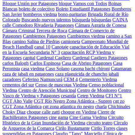
Bloque Unión por Patagones
bloque Vamos con Todos
Boinas
Blancas
boleto de colectivo
Boleto Estudiantil Patagones
Bomberos
San Javier
bomberos viedma
bono-paritarias
Brigada Rural de Río
Colorado
Buscando nuevos talentos
búsqueda
búsquedas
CAINA
calle Comodoro Rivadavia Patagones
Cámara Agraria de Conesa
Cámara Criminal Tercera de Roca
Cámara de Comercio de
Patagones
Cambiemos Patagones
Cambiemos viedma
camino a San
Blas
camino Salina de Piedras
camioneta
Campeonato Mundial de
Beach Handball
canal 10
Canotaje
capacitación de Educación Vial
en la Escuela Secundaria N° 3
capacitación RCP Viedma y
Patagones
capital
Cardenal Cagliero
Cardenal Cagliero Patagones
carlos Balogh
Carlos Espinosa
Casa de Abrigo Patagones
Casa
Peronista
casa viedma
Caso Solano
casona bachi chironi
Catamaran
caza de jabali en patagones
caza plaguicida de chancho jabali
cazadores
Ceferino Namuncurá
CEM 4
Cementerio Viedma
cementos del sur
Censo de mascotas Viedma
Censo poblacional
Viedma
Centro de Atención Municipal
Centro de Monitoreo
Centro
Vasco de Viedma y Patagones
cesantía
Cetep Viedma
CFI N°1
CGT Alto Valle
CGT Río Negro Zona Atlántica - Supren
cgt zo
CGT Zona Atlántica
cgt zona atlantica rio negro
charla
Chichinales
Choky Diaz
choque calle zatti
choque en Viedma
Cierre de
Bachilleratos Patagones
cine gama
Cine Gama Viedma
Circuito
Histórico de la Gran Inundación de Viedma
circuito teatro
Círculo
de Arqueros de la Comarca
Cirilo Bustamante
Cirilo Torres
clases
suspendidas en Patagones
Claudio "Tano" Marciello
Clínica de