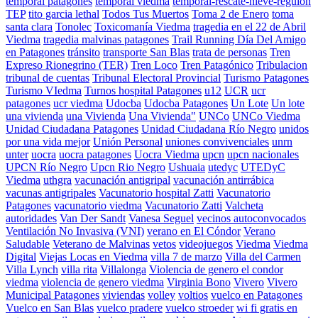
temporal patagones
temporal viedma
temporal-rescate-nieve-reguión
TEP
tito garcia lethal
Todos Tus Muertos
Toma 2 de Enero
toma
santa clara
Tonolec
Toxicomanía Viedma
tragedia en el 22 de Abril
Viedma
tragedia malvinas patagones
Trail Running Día Del Amigo
en Patagones
tránsito
transporte San Blas
trata de personas
Tren
Expreso Rionegrino (TER)
Tren Loco
Tren Patagónico
Tribulacion
tribunal de cuentas
Tribunal Electoral Provincial
Turismo Patagones
Turismo VIedma
Turnos hospital Patagones
u12
UCR
ucr
patagones
ucr viedma
Udocba
Udocba Patagones
Un Lote
Un lote
una vivienda
una Vivienda
Una Vivienda"
UNCo
UNCo Viedma
Unidad Ciudadana Patagones
Unidad Ciudadana Río Negro
unidos
por una vida mejor
Unión Personal
uniones convivenciales
unrn
unter
uocra
uocra patagones
Uocra Viedma
upcn
upcn nacionales
UPCN Río Negro
Upcn Rio Negro
Ushuaia
utedyc
UTEDyC
Viedma
uthgra
vacunación antigripal
vacunación antirrábica
vacunas antigripales
Vacunatorio hospital Zatti
Vacunatorio
Patagones
vacunatorio viedma
Vacunatorio Zatti
Valcheta
autoridades
Van Der Sandt
Vanesa Seguel
vecinos autoconvocados
Ventilación No Invasiva (VNI)
verano en El Cóndor
Verano
Saludable
Veterano de Malvinas
vetos
videojuegos
Viedma
Viedma
Digital
Viejas Locas en Viedma
villa 7 de marzo
Villa del Carmen
Villa Lynch
villa rita
Villalonga
Violencia de genero el condor
viedma
violencia de genero viedma
Virginia Bono
Vivero
Vivero
Municipal Patagones
viviendas
volley
voltios
vuelco en Patagones
Vuelco en San Blas
vuelco pradere
vuelco stroeder
wi fi gratis en