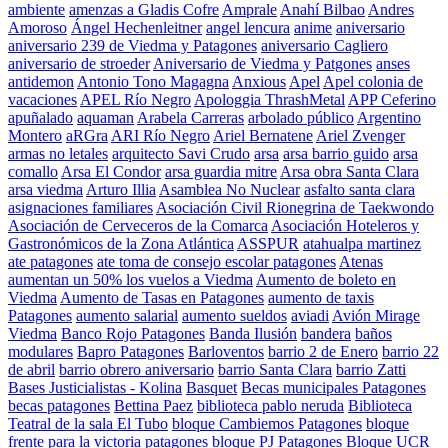
ambiente
amenzas a Gladis Cofre
Amprale
Anahí Bilbao
Andres
Amoroso
Ángel Hechenleitner
angel lencura
anime
aniversario
aniversario 239 de Viedma y Patagones
aniversario Cagliero
aniversario de stroeder
Aniversario de Viedma y Patgones
anses
antidemon
Antonio Tono Magagna
Anxious
Apel
Apel colonia de
vacaciones
APEL Río Negro
Apologgia ThrashMetal
APP Ceferino
apuñalado
aquaman
Arabela Carreras
arbolado público
Argentino
Montero
aRGra
ARI Río Negro
Ariel Bernatene
Ariel Zvenger
armas no letales
arquitecto Savi Crudo
arsa
arsa barrio guido
arsa
comallo
Arsa El Condor
arsa guardia mitre
Arsa obra Santa Clara
arsa viedma
Arturo Illia
Asamblea No Nuclear
asfalto santa clara
asignaciones familiares
Asociación Civil Rionegrina de Taekwondo
Asociación de Cerveceros de la Comarca
Asociación Hoteleros y
Gastronómicos de la Zona Atlántica
ASSPUR
atahualpa martinez
ate patagones
ate toma de consejo escolar patagones
Atenas
aumentan un 50% los vuelos a Viedma
Aumento de boleto en
Viedma
Aumento de Tasas en Patagones
aumento de taxis
Patagones
aumento salarial
aumento sueldos
aviadi
Avión Mirage
Viedma
Banco Rojo Patagones
Banda Ilusión
bandera
baños
modulares
Bapro Patagones
Barloventos
barrio 2 de Enero
barrio 22
de abril
barrio obrero aniversario
barrio Santa Clara
barrio Zatti
Bases Justicialistas - Kolina
Basquet
Becas municipales Patagones
becas patagones
Bettina Paez
biblioteca pablo neruda
Biblioteca
Teatral de la sala El Tubo
bloque Cambiemos Patagones
bloque
frente para la victoria patagones
bloque PJ Patagones
Bloque UCR