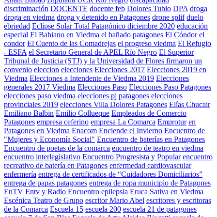
discriminación
DOCENTE
docente feb
Dolores Tubio
DPA
droga
droga en viedma
droga y detenido en Patagones
drone splif
duelo
ebriedad
Eclipse Solar Total Patagónico diciembre 2020
educación
especial
El Bahiano en Viedma
el bañado patagones
El Cóndor
el
condor
El Cuento de las Comadrejas
el progreso viedma
El Refugio
- ESFA
el Secretario General de APEL Río Negro
El Superior
Tribunal de Justicia (STJ) y la Universidad de Flores firmaron un
convenio
eleccion
elecciones
Elecciones 2017
Elecciones 2019 en
Viedma
Elecciones a Intendente de Viedma 2019
Elecciones
generales 2017 Viedma
Elecciones Paso
Elecciones Paso Patagones
elecciones paso viedma
elecciones pj patagones
elecciones
provinciales 2019
elecciones Villa Dolores Patagones
Elías Chucair
Emiliano Balbin
Emilio Collueque
Empleados de Comercio
Patagones
empresa ceferino
empresa La Comarca
Emprotur
en
Patagones
en Viedma
Enacom
Enciende el Invierno
Encuentro de
"Mujeres y Economía Social"
Encuentro de baterías en Patagones
Encuentro de poetas de la comarca
encuentro de teatro en viedma
encuentro interlegislativo
Encuentro Progresista y Popular
encuentro
recreativo de batería en Patagones
enfermedad cardiovascular
enfermería
entrega de certificados de “Cuidadores Domiciliarios”
entrega de papas patagones
entrega de ropa municipio de Patagones
EnTV
Entv y Radio Encuentro
epilepsia
Eruca Sativa en Viedma
Escénica Teatro de Grupo
escritor Mario Abel
escritores y escritoras
de la Comarca
Escuela 15
escuela 200
escuela 21 de patagones