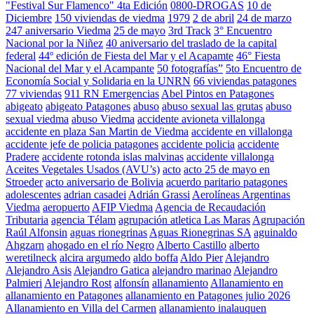
"Festival Sur Flamenco" 4ta Edición
0800-DROGAS
10 de
Diciembre
150 viviendas de viedma
1979
2 de abril
24 de marzo
247 aniversario Viedma
25 de mayo
3rd Track
3° Encuentro
Nacional por la Niñez
40 aniversario del traslado de la capital
federal
44º edición de Fiesta del Mar y el Acapamte
46° Fiesta
Nacional del Mar y el Acampante
50 fotografías”
5to Encuentro de
Economía Social y Solidaria en la UNRN
66 viviendas patagones
77 viviendas
911 RN Emergencias
Abel Pintos en Patagones
abigeato
abigeato Patagones
abuso
abuso sexual las grutas
abuso
sexual viedma
abuso Viedma
accidente avioneta villalonga
accidente en plaza San Martin de Viedma
accidente en villalonga
accidente jefe de policia patagones
accidente policia
accidente
Pradere
accidente rotonda islas malvinas
accidente villalonga
Aceites Vegetales Usados (AVU’s)
acto
acto 25 de mayo en
Stroeder
acto aniversario de Bolivia
acuerdo paritario patagones
adolescentes
adrian casadei
Adrián Grassi
Aerolíneas Argentinas
Viedma
aeropuerto
AFIP Viedma
Agencia de Recaudación
Tributaria
agencia Télam
agrupación atletica Las Maras
Agrupación
Raúl Alfonsin
aguas rionegrinas
Aguas Rionegrinas SA
aguinaldo
Ahgzarn
ahogado en el río Negro
Alberto Castillo
alberto
weretilneck
alcira argumedo
aldo boffa
Aldo Pier
Alejandro
Alejandro Asis
Alejandro Gatica
alejandro marinao
Alejandro
Palmieri
Alejandro Rost
alfonsín
allanamiento
Allanamiento en
allanamiento en Patagones
allanamiento en Patagones julio 2026
Allanamiento en Villa del Carmen
allanamiento inalauquen