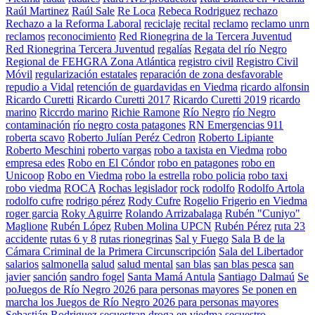
Raúl Martinez
Raúl Sale
Re Loca
Rebeca Rodriguez
rechazo
Rechazo a la Reforma Laboral
reciclaje
recital
reclamo
reclamo unrn
reclamos
reconocimiento
Red Rionegrina de la Tercera Juventud
Red Rionegrina Tercera Juventud
regalías
Regata del río Negro
Regional de FEHGRA Zona Atlántica
registro civil
Registro Civil
Móvil
regularización estatales
reparación de zona desfavorable
repudio a Vidal
retención de guardavidas en Viedma
ricardo alfonsin
Ricardo Curetti
Ricardo Curetti 2017
Ricardo Curetti 2019
ricardo
marino
Riccrdo marino
Richie Ramone
Río Negro
río Negro
contaminación
río negro costa patagones
RN Emergencias 911
roberta scavo
Roberto Julían Peréz Cedron
Roberto Lipiante
Roberto Meschini
roberto vargas
robo a taxista en Viedma
robo
empresa edes
Robo en El Cóndor
robo en patagones
robo en
Unicoop
Robo en Viedma
robo la estrella
robo policia
robo taxi
robo viedma
ROCA
Rochas legislador
rock
rodolfo
Rodolfo Artola
rodolfo cufre
rodrigo pérez
Rody Cufre
Rogelio Frigerio en Viedma
roger garcia
Roky Aguirre
Rolando Arrizabalaga
Rubén "Cuniyo"
Maglione
Rubén López
Ruben Molina UPCN
Rubén Pérez
ruta 23
accidente
rutas 6 y 8
rutas rionegrinas
Sal y Fuego
Sala B de la
Cámara Criminal de la Primera Circunscripción
Sala del Libertador
salarios
salmonella
salud
salud mental
san blas
san blas pesca
san
javier
sanción
sandro fogel
Santa Mamá Antula
Santiago Dalmaú
Se
poJuegos de Río Negro 2026 para personas mayores
Se ponen en
marcha los Juegos de Río Negro 2026 para personas mayores
Sebastián Rodriguez
secuestran droga en viedma
secuestro