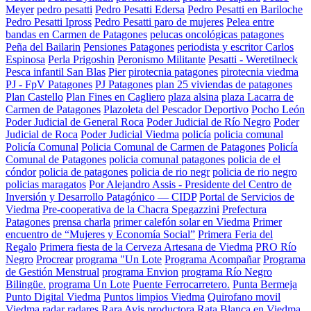
Meyer
pedro pesatti
Pedro Pesatti Edersa
Pedro Pesatti en Bariloche
Pedro Pesatti Ipross
Pedro Pesatti paro de mujeres
Pelea entre
bandas en Carmen de Patagones
pelucas oncológicas patagones
Peña del Bailarin
Pensiones Patagones
periodista y escritor Carlos
Espinosa
Perla Prigoshin
Peronismo Militante
Pesatti - Weretilneck
Pesca infantil San Blas
Pier
pirotecnia patagones
pirotecnia viedma
PJ - FpV Patagones
PJ Patagones
plan 25 viviendas de patagones
Plan Castello
Plan Fines en Cagliero
plaza alsina
plaza Lacarra de
Carmen de Patagones
Plazoleta del Pescador Deportivo
Pocho León
Poder Judicial de General Roca
Poder Judicial de Río Negro
Poder
Judicial de Roca
Poder Judicial Viedma
policía
policia comunal
Policía Comunal
Policia Comunal de Carmen de Patagones
Policía
Comunal de Patagones
policia comunal patagones
policia de el
cóndor
policia de patagones
policia de rio negr
policia de rio negro
policias maragatos
Por Alejandro Assis - Presidente del Centro de
Inversión y Desarrollo Patagónico — CIDP
Portal de Servicios de
Viedma
Pre-cooperativa de la Chacra Spegazzini
Prefectura
Patagones
prensa charla
primer calefón solar en Viedma
Primer
encuentro de “Mujeres y Economía Social”
Primera Feria del
Regalo
Primera fiesta de la Cerveza Artesana de Viedma
PRO Río
Negro
Procrear
programa "Un Lote
Programa Acompañar
Programa
de Gestión Menstrual
programa Envion
programa Río Negro
Bilingüe.
programa Un Lote
Puente Ferrocarretero.
Punta Bermeja
Punto Digital Viedma
Puntos limpios Viedma
Quirofano movil
Viedma
radar
radares
Rara Avis productora
Rata Blanca en Viedma