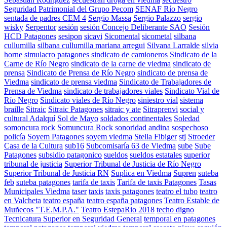
Seguridad Patrimonial del Grupo Pecom
SENAF Río Negro
sentada de padres CEM 4
Sergio Massa
Sergio Palazzo
sergio
wisky
Serpentor
sesión
sesión Concejo Deliberante SAO
Sesión
HCD Patagones
sesipon
sicavi
Sicomental
sicometal
silbana
cullumilla
silbana cullumilla mariana arregui
Silvana Larralde
silvia
horne
simulacro patagones
sindicato de camioneros
Sindicato de la
Carne de Río Negro
sindicato de la carne de viedma
sindicato de
prensa
Sindicato de Prensa de Río Negro
sindicato de prensa de
Viedma
sindicato de prensa viedma
Sindicato de Trabajadores de
Prensa de Viedma
sindicato de trabajadores viales
Sindicato Vial de
Río Negro
Sindicato viales de Río Negro
siniestro vial
sistema
braille
Sitraic
Sitraic Patagones
sitraic y ate
Sitraprenvi
social y
cultural Adalquí
Sol de Mayo
soldados continentales
Soledad
somoncura rock
Somuncura Rock
sonoridad andina
sospechoso
policía
Soyem Patagones
soyem viedma
Stella Fibiger
stj
Stroeder
Casa de la Cultura
sub16
Subcomisaría 63 de Viedma
sube
Sube
Patagones
subsidio patagonico
sueldos
sueldos estatales
superior
tribunal de justicia
Superior Tribunal de Justicia de Río Negro
Superior Tribunal de Justicia RN
Suplica en Viedma
Supren
suteba
feb
suteba patagones
tarifa de taxis
Tarifa de taxis Patagones
Tasas
Municipales Viedma
taser
taxis
taxis patagones
teatro el tubo
teatro
en Valcheta
teatro españa
teatro españa patagones
Teatro Estable de
Muñecos "T.E.M.P.A."
Teatro EstepaRio 2018
techo digno
Tecnicatura Superior en Seguridad General
temporal en patagones