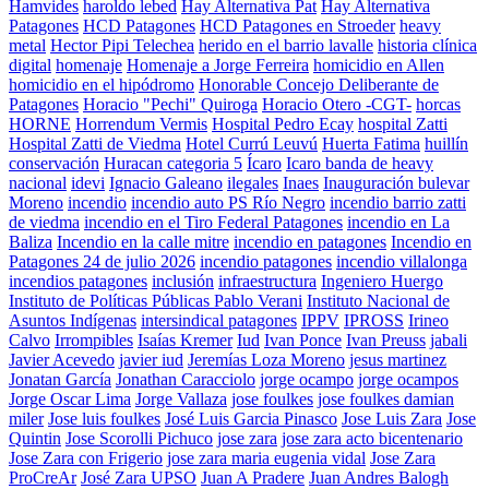
Hamvides
haroldo lebed
Hay Alternativa Pat
Hay Alternativa
Patagones
HCD Patagones
HCD Patagones en Stroeder
heavy
metal
Hector Pipi Telechea
herido en el barrio lavalle
historia clínica
digital
homenaje
Homenaje a Jorge Ferreira
homicidio en Allen
homicidio en el hipódromo
Honorable Concejo Deliberante de
Patagones
Horacio "Pechi" Quiroga
Horacio Otero -CGT-
horcas
HORNE
Horrendum Vermis
Hospital Pedro Ecay
hospital Zatti
Hospital Zatti de Viedma
Hotel Currú Leuvú
Huerta Fatima
huillín
conservación
Huracan categoria 5
Ícaro
Icaro banda de heavy
nacional
idevi
Ignacio Galeano
ilegales
Inaes
Inauguración bulevar
Moreno
incendio
incendio auto PS Río Negro
incendio barrio zatti
de viedma
incendio en el Tiro Federal Patagones
incendio en La
Baliza
Incendio en la calle mitre
incendio en patagones
Incendio en
Patagones 24 de julio 2026
incendio patagones
incendio villalonga
incendios patagones
inclusión
infraestructura
Ingeniero Huergo
Instituto de Políticas Públicas Pablo Verani
Instituto Nacional de
Asuntos Indígenas
intersindical patagones
IPPV
IPROSS
Irineo
Calvo
Irrompibles
Isaías Kremer
Iud
Ivan Ponce
Ivan Preuss
jabali
Javier Acevedo
javier iud
Jeremías Loza Moreno
jesus martinez
Jonatan García
Jonathan Caracciolo
jorge ocampo
jorge ocampos
Jorge Oscar Lima
Jorge Vallaza
jose foulkes
jose foulkes damian
miler
Jose luis foulkes
José Luis Garcia Pinasco
Jose Luis Zara
Jose
Quintin
Jose Scorolli Pichuco
jose zara
jose zara acto bicentenario
Jose Zara con Frigerio
jose zara maria eugenia vidal
Jose Zara
ProCreAr
José Zara UPSO
Juan A Pradere
Juan Andres Balogh