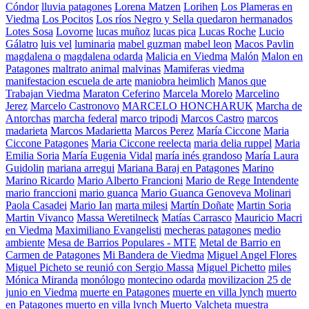
Cóndor
lluvia patagones
Lorena Matzen
Lorihen
Los Plameras en
Viedma
Los Pocitos
Los ríos Negro y Sella quedaron hermanados
Lotes Sosa
Lovorne
lucas muñoz
lucas pica
Lucas Roche
Lucio
Gálatro
luis vel
luminaria
mabel guzman
mabel leon
Macos Pavlin
magdalena o
magdalena odarda
Malicia en Viedma
Malón
Malon en
Patagones
maltrato animal
malvinas
Mamiferas viedma
manifestacion escuela de arte
maniobra heimlich
Manos que
Trabajan Viedma
Maraton Ceferino
Marcela Morelo
Marcelino
Jerez
Marcelo Castronovo
MARCELO HONCHARUK
Marcha de
Antorchas
marcha federal
marco tripodi
Marcos Castro
marcos
madarieta
Marcos Madarietta
Marcos Perez
María Ciccone
Maria
Ciccone Patagones
Maria Ciccone reelecta
maria delia ruppel
Maria
Emilia Soria
María Eugenia Vidal
maría inés grandoso
María Laura
Guidolin
mariana arregui
Mariana Baraj en Patagones
Marino
Marino Ricardo
Mario Alberto Francioni
Mario de Rege Intendente
mario franccioni
mario guanca
Mario Guanca Genoveva Molinari
Paola Casadei
Mario Ian
marta milesi
Martín Doñate
Martin Soria
Martin Vivanco
Massa Weretilneck
Matías Carrasco
Mauricio Macri
en Viedma
Maximiliano Evangelisti
mecheras patagones
medio
ambiente
Mesa de Barrios Populares - MTE
Metal de Barrio en
Carmen de Patagones
Mi Bandera de Viedma
Miguel Angel Flores
Miguel Picheto se reunió con Sergio Massa
Miguel Pichetto
miles
Mónica Miranda
monólogo
montecino odarda
movilizacion 25 de
junio en Viedma
muerte en Patagones
muerte en villa lynch
muerto
en Patagones
muerto en villa lynch
Muerto Valcheta
muestra