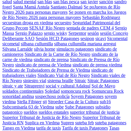
salud
salud mental
san blas
san blas pesca
san javier
sanción
sandro
fogel
Santa Mamá Antula
Santiago Dalmaú
Se poJuegos de Río
Negro 2026 para personas mayores
Se ponen en marcha los Juegos
de Río Negro 2026 para personas mayores
Sebastián Rodriguez
secuestran droga en viedma
secuestro
Seguridad Patrimonial del
Grupo Pecom
SENAF Río Negro
sentada de padres CEM 4
Sergio
Massa
Sergio Palazzo
sergio wisky
Serpentor
sesión
sesión Concejo
Deliberante SAO
Sesión HCD Patagones
sesipon
sicavi
Sicomental
sicometal
silbana cullumilla
silbana cullumilla mariana arregui
Silvana Larralde
silvia horne
simulacro patagones
sindicato de
camioneros
Sindicato de la Carne de Río Negro
sindicato de la
carne de viedma
sindicato de prensa
Sindicato de Prensa de Río
Negro
sindicato de prensa de Viedma
sindicato de prensa viedma
Sindicato de Trabajadores de Prensa de Viedma
sindicato de
trabajadores viales
Sindicato Vial de Río Negro
Sindicato viales de
Río Negro
siniestro vial
sistema braille
Sitraic
Sitraic Patagones
sitraic y ate
Sitraprenvi
social y cultural Adalquí
Sol de Mayo
soldados continentales
Soledad
somoncura rock
Somuncura Rock
sonoridad andina
sospechoso policía
Soyem Patagones
soyem
viedma
Stella Fibiger
stj
Stroeder Casa de la Cultura
sub16
Subcomisaría 63 de Viedma
sube
Sube Patagones
subsidio
patagonico
sueldos
sueldos estatales
superior tribunal de justicia
Superior Tribunal de Justicia de Río Negro
Superior Tribunal de
Justicia RN
Suplica en Viedma
Supren
suteba feb
suteba patagones
Tango en Viedma
tarifa de taxis
Tarifa de taxis Patagones
Tasas