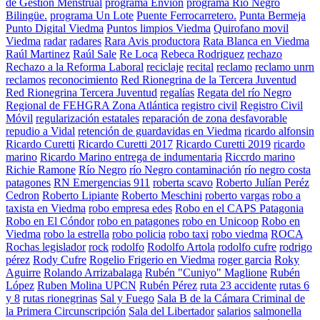
de Gestión Menstrual
programa Envion
programa Río Negro
Bilingüe.
programa Un Lote
Puente Ferrocarretero.
Punta Bermeja
Punto Digital Viedma
Puntos limpios Viedma
Quirofano movil
Viedma
radar
radares
Rara Avis productora
Rata Blanca en Viedma
Raúl Martinez
Raúl Sale
Re Loca
Rebeca Rodriguez
rechazo
Rechazo a la Reforma Laboral
reciclaje
recital
reclamo
reclamo unrn
reclamos
reconocimiento
Red Rionegrina de la Tercera Juventud
Red Rionegrina Tercera Juventud
regalías
Regata del río Negro
Regional de FEHGRA Zona Atlántica
registro civil
Registro Civil
Móvil
regularización estatales
reparación de zona desfavorable
repudio a Vidal
retención de guardavidas en Viedma
ricardo alfonsin
Ricardo Curetti
Ricardo Curetti 2017
Ricardo Curetti 2019
ricardo
marino
Ricardo Marino entrega de indumentaria
Riccrdo marino
Richie Ramone
Río Negro
río Negro contaminación
río negro costa
patagones
RN Emergencias 911
roberta scavo
Roberto Julían Peréz
Cedron
Roberto Lipiante
Roberto Meschini
roberto vargas
robo a
taxista en Viedma
robo empresa edes
Robo en el CAPS Patagonia
Robo en El Cóndor
robo en patagones
robo en Unicoop
Robo en
Viedma
robo la estrella
robo policia
robo taxi
robo viedma
ROCA
Rochas legislador
rock
rodolfo
Rodolfo Artola
rodolfo cufre
rodrigo
pérez
Rody Cufre
Rogelio Frigerio en Viedma
roger garcia
Roky
Aguirre
Rolando Arrizabalaga
Rubén "Cuniyo" Maglione
Rubén
López
Ruben Molina UPCN
Rubén Pérez
ruta 23 accidente
rutas 6
y 8
rutas rionegrinas
Sal y Fuego
Sala B de la Cámara Criminal de
la Primera Circunscripción
Sala del Libertador
salarios
salmonella