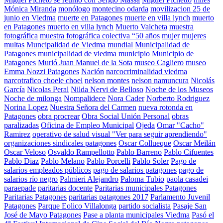
Mónica Miranda
monólogo
montecino odarda
movilizacion 25 de
junio en Viedma
muerte en Patagones
muerte en villa lynch
muerto
en Patagones
muerto en villa lynch
Muerto Valcheta
muestra
fotográfica
muestra fotográfica colectiva “50 años
mujer
mujeres
multas
Muncipalidad de Viedma
mundial
Municipalidad de
Patagones
municipalidad de viedma
municipio
Municipio de
Patagones
Murió Juan Manuel de la Sota
museo Cagliero
museo
Emma Nozzi Patagones
Nación
narcocriminalidad viedma
narcotrafico choele choel
nelson montes
nelson namuncura
Nicolás
García
Nicolas Peral
Nilda Nervi de Belloso
Noche de los Museos
Noche de milonga
Nompalidece
Nora Cader
Norberto Rodriguez
Norina Lopez
Nuestra Señora del Carmen
nueva rotonda en
Patagones
obra procrear
Obra Social Unión Personal
obras
paralizadas
Oficina de Empleo Municipal
Ojeda
Omar "Cacho"
Ramirez
operativo de salud visual "Ver para seguir aprendiendo"
organizaciones sindicales patagones
Oscar Collueque
Oscar Meilán
Oscar Veloso
Osvaldo Rampellotto
Pablo Barreno
Pablo Cifuentes
Pablo Diaz
Pablo Melano
Pablo Porcelli
Pablo Soler
Pago de
salarios empleados públicos
pago de salarios patagones
pago de
salarios río negro
Palmieri Alejandro
Paloma Tubio
paola casadei
paraepade
paritarias docente
Paritarias municipales Patagones
Paritarias Patagones
paritarias patagones 2017
Parlamento Juvenil
Patagones
Parque Eolico Villalonga
partido socialista
Pasaje San
José de Mayo Patagones
Pase a planta municipales Viedma
Pasó el