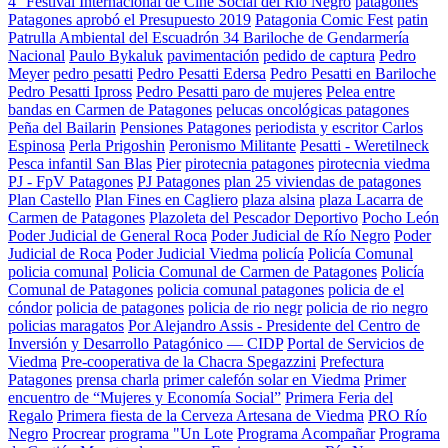
4° Festival Internacional de Cine Social del Río Negro
patagones
Patagones aprobó el Presupuesto 2019
Patagonia Comic Fest
patin
Patrulla Ambiental del Escuadrón 34 Bariloche de Gendarmería
Nacional
Paulo Bykaluk
pavimentación
pedido de captura
Pedro
Meyer
pedro pesatti
Pedro Pesatti Edersa
Pedro Pesatti en Bariloche
Pedro Pesatti Ipross
Pedro Pesatti paro de mujeres
Pelea entre
bandas en Carmen de Patagones
pelucas oncológicas patagones
Peña del Bailarin
Pensiones Patagones
periodista y escritor Carlos
Espinosa
Perla Prigoshin
Peronismo Militante
Pesatti - Weretilneck
Pesca infantil San Blas
Pier
pirotecnia patagones
pirotecnia viedma
PJ - FpV Patagones
PJ Patagones
plan 25 viviendas de patagones
Plan Castello
Plan Fines en Cagliero
plaza alsina
plaza Lacarra de
Carmen de Patagones
Plazoleta del Pescador Deportivo
Pocho León
Poder Judicial de General Roca
Poder Judicial de Río Negro
Poder
Judicial de Roca
Poder Judicial Viedma
policía
Policía Comunal
policia comunal
Policia Comunal de Carmen de Patagones
Policía
Comunal de Patagones
policia comunal patagones
policia de el
cóndor
policia de patagones
policia de rio negr
policia de rio negro
policias maragatos
Por Alejandro Assis - Presidente del Centro de
Inversión y Desarrollo Patagónico — CIDP
Portal de Servicios de
Viedma
Pre-cooperativa de la Chacra Spegazzini
Prefectura
Patagones
prensa charla
primer calefón solar en Viedma
Primer
encuentro de “Mujeres y Economía Social”
Primera Feria del
Regalo
Primera fiesta de la Cerveza Artesana de Viedma
PRO Río
Negro
Procrear
programa "Un Lote
Programa Acompañar
Programa