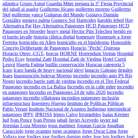
atlantica
Grupo Astral
Guardia Mitre prepara la 3° Fiesta Provincial
del jabalí al asador
Guillermo Jócano
guillermo moreno
Guillermo
Skrt
guillermo yanca
Guitarras del Mundo
Gustavo Damián
González
gustavo paleta
Gustavo Sol
Hamvides
haroldo lebed
Hay
Alternativa Pat
Hay Alternativa Patagones
HCD Patagones
HCD
Patagones en Stroeder
heavy metal
Hector Pipi Telechea
herido en
el barrio lavalle
historia clínica digital
homenaje
Homenaje a Jorge
Ferreira
homicidio en Allen
homicidio en el hipódromo
Honorable
Concejo Deliberante de Patagones
Horacio "Pechi" Quiroga
Horacio Otero -CGT-
horcas
HORNE
Horrendum Vermis
Hospital
Pedro Ecay
hospital Zatti
Hospital Zatti de Viedma
Hotel Currú
Leuvú
Huerta Fatima
huillín conservación
Huracan categoria 5
Ícaro
Icaro banda de heavy nacional
idevi
Ignacio Galeano
ilegales
Inaes
Inauguración bulevar Moreno
incendio
incendio auto PS Río
Negro
incendio barrio zatti de viedma
incendio en el Tiro Federal
Patagones
incendio en La Baliza
Incendio en la calle mitre
incendio
en patagones
Incendio en Patagones 24 de julio 2026
incendio
patagones
incendio villalonga
incendios patagones
inclusión
infraestructura
Ingeniero Huergo
Instituto de Políticas Públicas
Pablo Verani
Instituto Nacional de Asuntos Indígenas
intersindical
patagones
IPPV
IPROSS
Irineo Calvo
Irrompibles
Isaías Kremer
Iud
Ivan Ponce
Ivan Preuss
jabali
Javier Acevedo
javier iud
Jeremías Loza Moreno
jesus martinez
Jonatan García
Jonathan
Caracciolo
jorge ocampo
jorge ocampos
Jorge Oscar Lima
Jorge
Vallaza
jose foulkes
jose foulkes damian miler
Jose luis foulkes
José