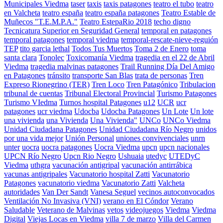
Municipales Viedma
taser
taxis
taxis patagones
teatro el tubo
teatro
en Valcheta
teatro españa
teatro españa patagones
Teatro Estable de
Muñecos "T.E.M.P.A."
Teatro EstepaRio 2018
techo digno
Tecnicatura Superior en Seguridad General
temporal en patagones
temporal patagones
temporal viedma
temporal-rescate-nieve-reguión
TEP
tito garcia lethal
Todos Tus Muertos
Toma 2 de Enero
toma
santa clara
Tonolec
Toxicomanía Viedma
tragedia en el 22 de Abril
Viedma
tragedia malvinas patagones
Trail Running Día Del Amigo
en Patagones
tránsito
transporte San Blas
trata de personas
Tren
Expreso Rionegrino (TER)
Tren Loco
Tren Patagónico
Tribulacion
tribunal de cuentas
Tribunal Electoral Provincial
Turismo Patagones
Turismo VIedma
Turnos hospital Patagones
u12
UCR
ucr
patagones
ucr viedma
Udocba
Udocba Patagones
Un Lote
Un lote
una vivienda
una Vivienda
Una Vivienda"
UNCo
UNCo Viedma
Unidad Ciudadana Patagones
Unidad Ciudadana Río Negro
unidos
por una vida mejor
Unión Personal
uniones convivenciales
unrn
unter
uocra
uocra patagones
Uocra Viedma
upcn
upcn nacionales
UPCN Río Negro
Upcn Rio Negro
Ushuaia
utedyc
UTEDyC
Viedma
uthgra
vacunación antigripal
vacunación antirrábica
vacunas antigripales
Vacunatorio hospital Zatti
Vacunatorio
Patagones
vacunatorio viedma
Vacunatorio Zatti
Valcheta
autoridades
Van Der Sandt
Vanesa Seguel
vecinos autoconvocados
Ventilación No Invasiva (VNI)
verano en El Cóndor
Verano
Saludable
Veterano de Malvinas
vetos
videojuegos
Viedma
Viedma
Digital
Viejas Locas en Viedma
villa 7 de marzo
Villa del Carmen