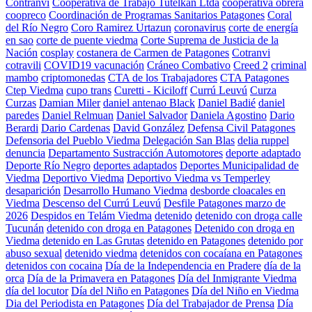
Contranvi
Cooperativa de Trabajo Tutelkan Ltda
cooperativa obrera
coopreco
Coordinación de Programas Sanitarios Patagones
Coral
del Río Negro
Coro Ramirez Urtazun
coronavirus
corte de energía
en sao
corte de puente viedma
Corte Suprema de Justicia de la
Nación
cosplay
costanera de Carmen de Patagones
Cotranvi
cotravili
COVID19 vacunación
Cráneo Combativo
Creed 2
criminal
mambo
criptomonedas
CTA de los Trabajadores
CTA Patagones
Ctep Viedma
cupo trans
Curetti - Kiciloff
Currú Leuvú
Curza
Curzas
Damian Miler
daniel antenao Black
Daniel Badié
daniel
paredes
Daniel Relmuan
Daniel Salvador
Daniela Agostino
Dario
Berardi
Dario Cardenas
David González
Defensa Civil Patagones
Defensoria del Pueblo Viedma
Delegación San Blas
delia ruppel
denuncia
Departamento Sustracción Automotores
deporte adaptado
Deporte Río Negro
deportes adaptados
Deportes Municipalidad de
Viedma
Deportivo Viedma
Deportivo Viedma vs Temperley
desaparición
Desarrollo Humano Viedma
desborde cloacales en
Viedma
Descenso del Currú Leuvú
Desfile Patagones marzo de
2026
Despidos en Telám Viedma
detenido
detenido con droga calle
Tucunán
detenido con droga en Patagones
Detenido con droga en
Viedma
detenido en Las Grutas
detenido en Patagones
detenido por
abuso sexual
detenido viedma
detenidos con cocaíana en Patagones
detenidos con cocaina
Día de la Independencia en Pradere
día de la
orca
Día de la Primavera en Patagones
Día del Inmigrante Viedma
día del locutor
Día del Niño en Patagones
Día del Niño en Viedma
Dia del Periodista en Patagones
Día del Trabajador de Prensa
Día