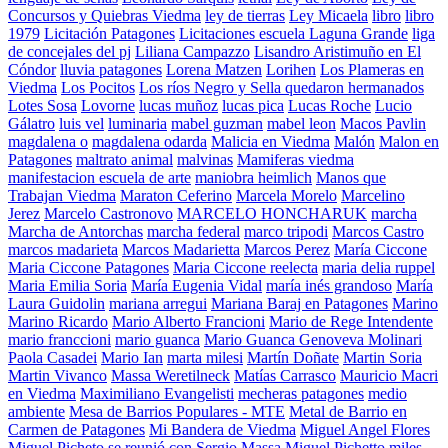
Concursos y Quiebras Viedma
ley de tierras
Ley Micaela
libro
libro
1979
Licitación Patagones
Licitaciones escuela Laguna Grande
liga
de concejales del pj
Liliana Campazzo
Lisandro Aristimuño en El
Cóndor
lluvia patagones
Lorena Matzen
Lorihen
Los Plameras en
Viedma
Los Pocitos
Los ríos Negro y Sella quedaron hermanados
Lotes Sosa
Lovorne
lucas muñoz
lucas pica
Lucas Roche
Lucio
Gálatro
luis vel
luminaria
mabel guzman
mabel leon
Macos Pavlin
magdalena o
magdalena odarda
Malicia en Viedma
Malón
Malon en
Patagones
maltrato animal
malvinas
Mamiferas viedma
manifestacion escuela de arte
maniobra heimlich
Manos que
Trabajan Viedma
Maraton Ceferino
Marcela Morelo
Marcelino
Jerez
Marcelo Castronovo
MARCELO HONCHARUK
marcha
Marcha de Antorchas
marcha federal
marco tripodi
Marcos Castro
marcos madarieta
Marcos Madarietta
Marcos Perez
María Ciccone
Maria Ciccone Patagones
Maria Ciccone reelecta
maria delia ruppel
Maria Emilia Soria
María Eugenia Vidal
maría inés grandoso
María
Laura Guidolin
mariana arregui
Mariana Baraj en Patagones
Marino
Marino Ricardo
Mario Alberto Francioni
Mario de Rege Intendente
mario franccioni
mario guanca
Mario Guanca Genoveva Molinari
Paola Casadei
Mario Ian
marta milesi
Martín Doñate
Martin Soria
Martin Vivanco
Massa Weretilneck
Matías Carrasco
Mauricio Macri
en Viedma
Maximiliano Evangelisti
mecheras patagones
medio
ambiente
Mesa de Barrios Populares - MTE
Metal de Barrio en
Carmen de Patagones
Mi Bandera de Viedma
Miguel Angel Flores
Miguel Picheto se reunió con Sergio Massa
Miguel Pichetto
miles