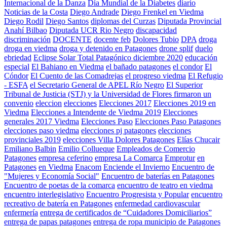
Internacional de la Danza
Día Mundial de la Diabetes
diario
Noticias de la Costa
Diego Andrade
Diego Frenkel en Viedma
Diego Rodil
Diego Santos
diplomas del Curzas
Diputada Provincial
Anahí Bilbao
Diputada UCR Rio Negro
discapacidad
discriminación
DOCENTE
docente feb
Dolores Tubio
DPA
droga
droga en viedma
droga y detenido en Patagones
drone splif
duelo
ebriedad
Eclipse Solar Total Patagónico diciembre 2020
educación
especial
El Bahiano en Viedma
el bañado patagones
el condor
El
Cóndor
El Cuento de las Comadrejas
el progreso viedma
El Refugio
- ESFA
el Secretario General de APEL Río Negro
El Superior
Tribunal de Justicia (STJ) y la Universidad de Flores firmaron un
convenio
eleccion
elecciones
Elecciones 2017
Elecciones 2019 en
Viedma
Elecciones a Intendente de Viedma 2019
Elecciones
generales 2017 Viedma
Elecciones Paso
Elecciones Paso Patagones
elecciones paso viedma
elecciones pj patagones
elecciones
provinciales 2019
elecciones Villa Dolores Patagones
Elías Chucair
Emiliano Balbin
Emilio Collueque
Empleados de Comercio
Patagones
empresa ceferino
empresa La Comarca
Emprotur
en
Patagones
en Viedma
Enacom
Enciende el Invierno
Encuentro de
"Mujeres y Economía Social"
Encuentro de baterías en Patagones
Encuentro de poetas de la comarca
encuentro de teatro en viedma
encuentro interlegislativo
Encuentro Progresista y Popular
encuentro
recreativo de batería en Patagones
enfermedad cardiovascular
enfermería
entrega de certificados de “Cuidadores Domiciliarios”
entrega de papas patagones
entrega de ropa municipio de Patagones