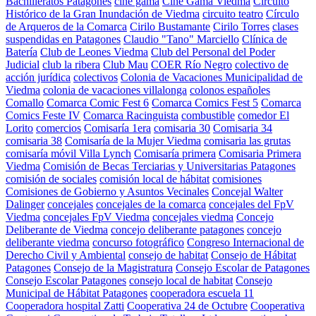
Bachilleratos Patagones
cine gama
Cine Gama Viedma
Circuito
Histórico de la Gran Inundación de Viedma
circuito teatro
Círculo
de Arqueros de la Comarca
Cirilo Bustamante
Cirilo Torres
clases
suspendidas en Patagones
Claudio "Tano" Marciello
Clínica de
Batería
Club de Leones Viedma
Club del Personal del Poder
Judicial
club la ribera
Club Mau
COER Río Negro
colectivo de
acción jurídica
colectivos
Colonia de Vacaciones Municipalidad de
Viedma
colonia de vacaciones villalonga
colonos españoles
Comallo
Comarca Comic Fest 6
Comarca Comics Fest 5
Comarca
Comics Feste IV
Comarca Racinguista
combustible
comedor El
Lorito
comercios
Comisaría 1era
comisaria 30
Comisaria 34
comisaria 38
Comisaría de la Mujer Viedma
comisaria las grutas
comisaría móvil Villa Lynch
Comisaría primera
Comisaria Primera
Viedma
Comisión de Becas Terciarias y Universitarias Patagones
comisión de sociales
comisión local de hábitat
comisiones
Comisiones de Gobierno y Asuntos Vecinales
Concejal Walter
Dalinger
concejales
concejales de la comarca
concejales del FpV
Viedma
concejales FpV Viedma
concejales viedma
Concejo
Deliberante de Viedma
concejo deliberante patagones
concejo
deliberante viedma
concurso fotográfico
Congreso Internacional de
Derecho Civil y Ambiental
consejo de habitat
Consejo de Hábitat
Patagones
Consejo de la Magistratura
Consejo Escolar de Patagones
Consejo Escolar Patagones
consejo local de habitat
Consejo
Municipal de Hábitat Patagones
cooperadora escuela 11
Cooperadora hospital Zatti
Cooperativa 24 de Octubre
Cooperativa