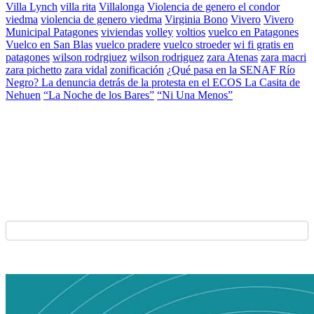
Villa Lynch
villa rita
Villalonga
Violencia de genero el condor
viedma
violencia de genero viedma
Virginia Bono
Vivero
Vivero
Municipal Patagones
viviendas
volley
voltios
vuelco en Patagones
Vuelco en San Blas
vuelco pradere
vuelco stroeder
wi fi gratis en
patagones
wilson rodrgiuez
wilson rodriguez
zara Atenas
zara macri
zara pichetto
zara vidal
zonificación
¿Qué pasa en la SENAF Río
Negro? La denuncia detrás de la protesta en el ECOS La Casita de
Nehuen
“La Noche de los Bares”
“Ni Una Menos”