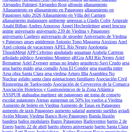
Alejandro Palmieri
Alejandro Rost
alfonsín
allanamiento
Allanamiento en
allanamiento en Patagones
allanamiento en
Patagones julio 2026
Allanamiento en Villa del Carmen
allanamiento inalauquen
ambiente
amenzas a Gladis Cofre
Amprale
Anahí Bilbao
Andres Amoroso
Ángel Hechenleitner
angel lencura
anime
aniversario
aniversario 239 de Viedma y Patagones
aniversario Cagliero
aniversario de stroeder
Aniversario de Viedma
y Patgones
anses
antidemon
Antonio Tono Magagna
Anxious
Apel
Apel colonia de vacaciones
APEL Río Negro
Apologgia
ThrashMetal
APP Ceferino
apuñalado
aquaman
Arabela Carreras
arbolado público
Argentino Montero
aRGra
ARI Río Negro
Ariel
Bernatene
Ariel Zvenger
armas no letales
arquitecto Savi Crudo
arsa
arsa barrio guido
arsa comallo
Arsa El Condor
arsa guardia mitre
Arsa obra Santa Clara
arsa viedma
Arturo Illia
Asamblea No
Nuclear
asfalto santa clara
asignaciones familiares
Asociación Civil
Rionegrina de Taekwondo
Asociación de Cerveceros de la Comarca
Asociación Hoteleros y Gastronómicos de la Zona Atlántica
ASSPUR
atahualpa martinez
ate patagones
ate toma de consejo
escolar patagones
Atenas
aumentan un 50% los vuelos a Viedma
Aumento de boleto en Viedma
Aumento de Tasas en Patagones
aumento de taxis Patagones
aumento salarial
aumento sueldos
aviadi
Avión Mirage Viedma
Banco Rojo Patagones
Banda Ilusión
bandera
baños modulares
Bapro Patagones
Barloventos
barrio 2 de
Enero
barrio 22 de abril
barrio obrero aniversario
barrio Santa Clara
barrio Zatti
Bases Justicialistas - Kolina
Basquet
Becas municipales