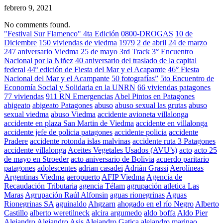
febrero 9, 2021
No comments found.
"Festival Sur Flamenco" 4ta Edición
0800-DROGAS
10 de
Diciembre
150 viviendas de viedma
1979
2 de abril
24 de marzo
247 aniversario Viedma
25 de mayo
3rd Track
3° Encuentro
Nacional por la Niñez
40 aniversario del traslado de la capital
federal
44º edición de Fiesta del Mar y el Acapamte
46° Fiesta
Nacional del Mar y el Acampante
50 fotografías”
5to Encuentro de
Economía Social y Solidaria en la UNRN
66 viviendas patagones
77 viviendas
911 RN Emergencias
Abel Pintos en Patagones
abigeato
abigeato Patagones
abuso
abuso sexual las grutas
abuso
sexual viedma
abuso Viedma
accidente avioneta villalonga
accidente en plaza San Martin de Viedma
accidente en villalonga
accidente jefe de policia patagones
accidente policia
accidente
Pradere
accidente rotonda islas malvinas
accidente ruta 3 Patagones
accidente villalonga
Aceites Vegetales Usados (AVU’s)
acto
acto 25
de mayo en Stroeder
acto aniversario de Bolivia
acuerdo paritario
patagones
adolescentes
adrian casadei
Adrián Grassi
Aerolíneas
Argentinas Viedma
aeropuerto
AFIP Viedma
Agencia de
Recaudación Tributaria
agencia Télam
agrupación atletica Las
Maras
Agrupación Raúl Alfonsin
aguas rionegrinas
Aguas
Rionegrinas SA
aguinaldo
Ahgzarn
ahogado en el río Negro
Alberto
Castillo
alberto weretilneck
alcira argumedo
aldo boffa
Aldo Pier
Alejandro
Alejandro Asis
Alejandro Gatica
alejandro marinao