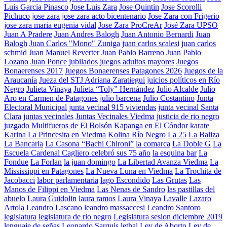
Luis Garcia Pinasco
Jose Luis Zara
Jose Quintin
Jose Scorolli
Pichuco
jose zara
jose zara acto bicentenario
Jose Zara con Frigerio
jose zara maria eugenia vidal
Jose Zara ProCreAr
José Zara UPSO
Juan A Pradere
Juan Andres Balogh
Juan Antonio Bernardi
Juan
Balogh
Juan Carlos "Mono" Zuniga
juan carlos scalesi
juan carlos
schmid
Juan Manuel Reverter
Juan Pablo Barreno
Juan Pablo
Lozano
Juan Ponce
jubilados
juegos adultos mayores
Juegos
Bonaerenses 2017
Juegos Bonaerenses Patagones 2026
Juegos de la
Araucanía
Jueza del STJ Adriana Zaratiegui
juicios políticos en Río
Negro
Julieta Vinaya
Julieta “Toly” Hernández
Julio Alcalde
Julio
Aro en Carmen de Patagones
julio barcena
Julio Costantino
Junta
Electoral Municipal
junta vecinal 915 viviendas
junta vecinal Santa
Clara
juntas vecinales
Juntas Vecinales Viedma
justicia de rio negro
juzgado Multifueros de El Bolsón
Kapanga en El Cóndor
karate
Karina La Princesita en Viedma
Kolina Río Negro
La 25
La Baliza
La Bancaria
La Casona “Bachi Chironi”
la comarca
La Doble G
La
Escuela Cardenal Cagliero celebró sus 75 año
la esquina bar
La
Fondue
La Forlan
la juan domingo
La Libertad Avanza Viedma
La
Mississippi en Patagones
La Nueva Luna en Viedma
La Trochita de
Jacobacci
labor parlamentaria
lago Escondido
Las Grutas
Las
Manos de Filippi en Viedma
Las Nenas de Sandro
las pastillas del
abuelo
Laura Guidolin
laura ramos
Laura Vinaya
Lavalle
Lazaro
Artola
Leandro Lascano
leandro massaccesi
Leandro Santoro
legislatura
legislatura de rio negro
Legislatura sesion diciembre 2019
lenguaje de señas
Leonardo Sarquis
lethal
Ley de Aborto
Ley de