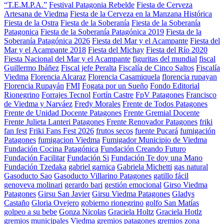
“T.E.M.P.A.”
Festival Patagonia Rebelde
Fiesta de Cerveza
Artesana de Viedma
Fiesta de la Cerveza en la Manzana Histórica
Fiesta de la Ostra
Fiesta de la Soberanía
Fiesta de la Soberanía
Patagonica
Fiesta de la Soberanía Patagónica 2019
Fiesta de la
Soberanía Patagónica 2026
Fiesta del Mar y el Acampante
Fiesta del
Mar y el Acampante 2018
Fiesta del Michay
Fiesta del Río 2020
Fiesta Nacional del Mar y el Acampante
figuritas del mundial
fiscal
Guillermo Ibáñez
Fiscal jefe Peralta
Fiscalía de Cinco Saltos
Fiscalía
Viedma
Florencia Alcaraz
Florencia Casamiquela
florencia rupayan
Florencia Rupayán
FMI
Fogata por un Sueño
Fondo Editorial
Rionegrino
Forrajes Tecnol
Fortín Castre
FpV Patagones
Francisco
de Viedma y Narváez
Fredy Morales
Frente de Todos Patagones
Frente de Unidad Docente Patagones
Frente Gremial Docente
Frente Julieta Lanteri Patagones
Frente Renovador Patagones
friki
fan fest
Friki Fans Fest 2026
frutos secos
fuente Pucará
fumigación
Patagones
fumigacion Viedma
Fumigador Municipio de Viedma
Fundación Cocina Patagónica
Fundación Creando Futuro
Fundación Facilitar
Fundación Si
Fundación Te doy una Mano
Fundación Tzedaka
gabriel garnica
Gabriela Michetti
gas natural
Gasoducto Sao
Gasoducto Villarino Patagones
gatillo fácil
genoveva molinari
gerardo bari
gestión emocional
Girso Viedma
Patagones
Girsu San Javier
Girsu Viedma Patagones
Gladys
Castaño
Gloria Ovejero
gobierno rionegrino
golfo San Matías
golpeo a su bebe
Gonza Nicolas
Graciela Holtz
Graciela Hotlz
gremios municipales Viedma
gremios patagones
gremios zona