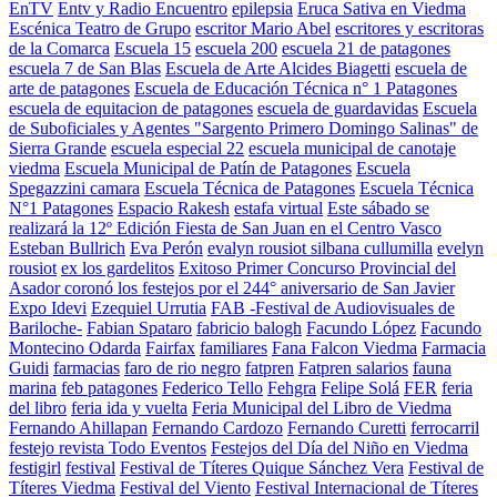
EnTV
Entv y Radio Encuentro
epilepsia
Eruca Sativa en Viedma
Escénica Teatro de Grupo
escritor Mario Abel
escritores y escritoras
de la Comarca
Escuela 15
escuela 200
escuela 21 de patagones
escuela 7 de San Blas
Escuela de Arte Alcides Biagetti
escuela de
arte de patagones
Escuela de Educación Técnica n° 1 Patagones
escuela de equitacion de patagones
escuela de guardavidas
Escuela
de Suboficiales y Agentes "Sargento Primero Domingo Salinas" de
Sierra Grande
escuela especial 22
escuela municipal de canotaje
viedma
Escuela Municipal de Patín de Patagones
Escuela
Spegazzini camara
Escuela Técnica de Patagones
Escuela Técnica
N°1 Patagones
Espacio Rakesh
estafa virtual
Este sábado se
realizará la 12º Edición Fiesta de San Juan en el Centro Vasco
Esteban Bullrich
Eva Perón
evalyn rousiot silbana cullumilla
evelyn
rousiot
ex los gardelitos
Exitoso Primer Concurso Provincial del
Asador coronó los festejos por el 244° aniversario de San Javier
Expo Idevi
Ezequiel Urrutia
FAB -Festival de Audiovisuales de
Bariloche-
Fabian Spataro
fabricio balogh
Facundo López
Facundo
Montecino Odarda
Fairfax
familiares
Fana Falcon Viedma
Farmacia
Guidi
farmacias
faro de rio negro
fatpren
Fatpren salarios
fauna
marina
feb patagones
Federico Tello
Fehgra
Felipe Solá
FER
feria
del libro
feria ida y vuelta
Feria Municipal del Libro de Viedma
Fernando Ahillapan
Fernando Cardozo
Fernando Curetti
ferrocarril
festejo revista Todo Eventos
Festejos del Día del Niño en Viedma
festigirl
festival
Festival de Títeres Quique Sánchez Vera
Festival de
Títeres Viedma
Festival del Viento
Festival Internacional de Títeres