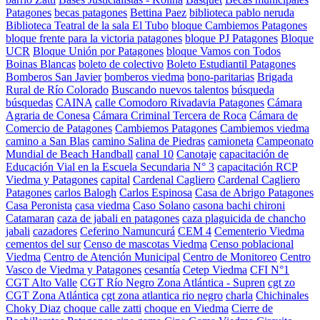
Patagones
becas patagones
Bettina Paez
biblioteca pablo neruda
Biblioteca Teatral de la sala El Tubo
bloque Cambiemos Patagones
bloque frente para la victoria patagones
bloque PJ Patagones
Bloque
UCR
Bloque Unión por Patagones
bloque Vamos con Todos
Boinas Blancas
boleto de colectivo
Boleto Estudiantil Patagones
Bomberos San Javier
bomberos viedma
bono-paritarias
Brigada
Rural de Río Colorado
Buscando nuevos talentos
búsqueda
búsquedas
CAINA
calle Comodoro Rivadavia Patagones
Cámara
Agraria de Conesa
Cámara Criminal Tercera de Roca
Cámara de
Comercio de Patagones
Cambiemos Patagones
Cambiemos viedma
camino a San Blas
camino Salina de Piedras
camioneta
Campeonato
Mundial de Beach Handball
canal 10
Canotaje
capacitación de
Educación Vial en la Escuela Secundaria N° 3
capacitación RCP
Viedma y Patagones
capital
Cardenal Cagliero
Cardenal Cagliero
Patagones
carlos Balogh
Carlos Espinosa
Casa de Abrigo Patagones
Casa Peronista
casa viedma
Caso Solano
casona bachi chironi
Catamaran
caza de jabali en patagones
caza plaguicida de chancho
jabali
cazadores
Ceferino Namuncurá
CEM 4
Cementerio Viedma
cementos del sur
Censo de mascotas Viedma
Censo poblacional
Viedma
Centro de Atención Municipal
Centro de Monitoreo
Centro
Vasco de Viedma y Patagones
cesantía
Cetep Viedma
CFI N°1
CGT Alto Valle
CGT Río Negro Zona Atlántica - Supren
cgt zo
CGT Zona Atlántica
cgt zona atlantica rio negro
charla
Chichinales
Choky Diaz
choque calle zatti
choque en Viedma
Cierre de