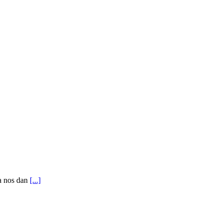
ía nos dan
[...]