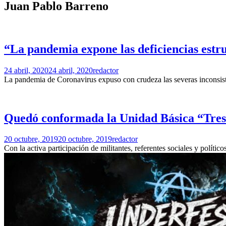
Juan Pablo Barreno
“La pandemia expone las deficiencias estru
24 abril, 2020
24 abril, 2020
redactor
La pandemia de Coronavirus expuso con crudeza las severas inconsiste
Quedó conformada la Unidad Básica “Tre
20 octubre, 2019
20 octubre, 2019
redactor
Con la activa participación de militantes, referentes sociales y pol