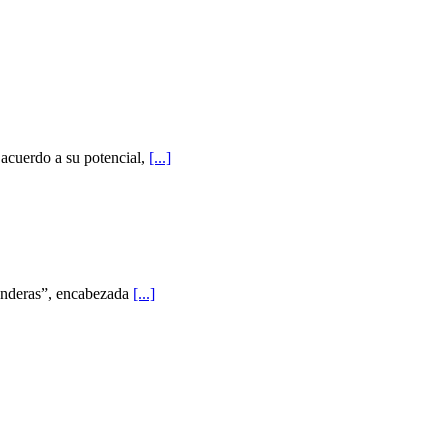
 acuerdo a su potencial,
[...]
Banderas”, encabezada
[...]