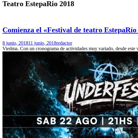
Teatro EstepaRio 2018
Comienza el «Festival de teatro EstepaRío
8 junio, 2018
11 junio, 2018
redactor
Viedma. Con un cronograma de actividades muy variado, desde este vie