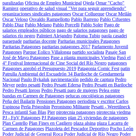
paralizadas
Oficina de Empleo Municipal
Ojeda
Omar "Cacho"
Ramirez
operativo de salud visual "Ver para seguir aprendiendo"
organizaciones sindicales patagones
Oscar Collueque
Oscar Meilán
Oscar Veloso
Osvaldo Rampellotto
Pablo Barreno
Pablo Cifuentes
Pablo Diaz
Pablo Melano
Pablo Porcelli
Pablo Soler
Pago de
salarios empleados públicos
pago de salarios patagones
pago de
salarios río negro
Palmieri Alejandro
Paloma Tubio
paola casadei
paraepade
paritarias docente
Paritarias municipales Patagones
Paritarias Patagones
paritarias patagones 2017
Parlamento Juvenil
Patagones
Parque Eolico Villalonga
partido socialista
Pasaje San
José de Mayo Patagones
Pase a planta municipales Viedma
Pasó el
4° Festival Internacional de Cine Social del Río Negro
patagones
Patagones aprobó el Presupuesto 2019
Patagonia Comic Fest
patin
Patrulla Ambiental del Escuadrón 34 Bariloche de Gendarmería
Nacional
Paulo Bykaluk
pavimentación
pedido de captura
Pedro
Meyer
pedro pesatti
Pedro Pesatti Edersa
Pedro Pesatti en Bariloche
Pedro Pesatti Ipross
Pedro Pesatti paro de mujeres
Pelea entre
bandas en Carmen de Patagones
pelucas oncológicas patagones
Peña del Bailarin
Pensiones Patagones
periodista y escritor Carlos
Espinosa
Perla Prigoshin
Peronismo Militante
Pesatti - Weretilneck
Pesca infantil San Blas
Pier
pirotecnia patagones
pirotecnia viedma
PJ - FpV Patagones
PJ Patagones
plan 25 viviendas de patagones
Plan Castello
Plan Fines en Cagliero
plaza alsina
plaza Lacarra de
Carmen de Patagones
Plazoleta del Pescador Deportivo
Pocho León
Poder Judicial de General Roca
Poder Judicial de Río Negro
Poder