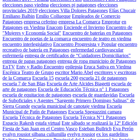
elecciones paso viedma
elecciones pj patagones
elecciones
provinciales 2019
elecciones Villa Dolores Patagones
Elías Chucair
Emiliano Balbin
Emilio Collueque
Empleados de Comercio
Patagones
empresa ceferino
empresa La Comarca
Emprotur
en
Patagones
en Viedma
Enacom
Enciende el Invierno
Encuentro de
"Mujeres y Economía Social"
Encuentro de baterías en Patagones
Encuentro de poetas de la comarca
encuentro de teatro en viedma
encuentro interlegislativo
Encuentro Progresista y Popular
encuentro
recreativo de batería en Patagones
enfermedad cardiovascular
enfermería
entrega de certificados de “Cuidadores Domiciliarios”
entrega de papas patagones
entrega de ropa municipio de Patagones
EnTV
Entv y Radio Encuentro
epilepsia
Eruca Sativa en Viedma
Escénica Teatro de Grupo
escritor Mario Abel
escritores y escritoras
de la Comarca
Escuela 15
escuela 200
escuela 21 de patagones
escuela 7 de San Blas
Escuela de Arte Alcides Biagetti
escuela de
arte de patagones
Escuela de Educación Técnica n° 1 Patagones
escuela de equitacion de patagones
escuela de guardavidas
Escuela
de Suboficiales y Agentes "Sargento Primero Domingo Salinas" de
Sierra Grande
escuela municipal de canotaje viedma
Escuela
Municipal de Patín de Patagones
Escuela Spegazzini camara
Escuela Técnica de Patagones
Escuela Técnica N°1 Patagones
Espacio Rakesh
estafa virtual
Este sábado se realizará la 12º Edición
Fiesta de San Juan en el Centro Vasco
Esteban Bullrich
Eva Perón
evalyn rousiot silbana cullumilla
evelyn rousiot
ex los gardelitos
Exitoso Primer Concurso Provincial del Asador coronó los festejos