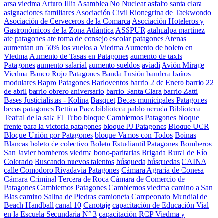
arsa viedma
Arturo Illia
Asamblea No Nuclear
asfalto santa clara
asignaciones familiares
Asociación Civil Rionegrina de Taekwondo
Asociación de Cerveceros de la Comarca
Asociación Hoteleros y
Gastronómicos de la Zona Atlántica
ASSPUR
atahualpa martinez
ate patagones
ate toma de consejo escolar patagones
Atenas
aumentan un 50% los vuelos a Viedma
Aumento de boleto en
Viedma
Aumento de Tasas en Patagones
aumento de taxis
Patagones
aumento salarial
aumento sueldos
aviadi
Avión Mirage
Viedma
Banco Rojo Patagones
Banda Ilusión
bandera
baños
modulares
Bapro Patagones
Barloventos
barrio 2 de Enero
barrio 22
de abril
barrio obrero aniversario
barrio Santa Clara
barrio Zatti
Bases Justicialistas - Kolina
Basquet
Becas municipales Patagones
becas patagones
Bettina Paez
biblioteca pablo neruda
Biblioteca
Teatral de la sala El Tubo
bloque Cambiemos Patagones
bloque
frente para la victoria patagones
bloque PJ Patagones
Bloque UCR
Bloque Unión por Patagones
bloque Vamos con Todos
Boinas
Blancas
boleto de colectivo
Boleto Estudiantil Patagones
Bomberos
San Javier
bomberos viedma
bono-paritarias
Brigada Rural de Río
Colorado
Buscando nuevos talentos
búsqueda
búsquedas
CAINA
calle Comodoro Rivadavia Patagones
Cámara Agraria de Conesa
Cámara Criminal Tercera de Roca
Cámara de Comercio de
Patagones
Cambiemos Patagones
Cambiemos viedma
camino a San
Blas
camino Salina de Piedras
camioneta
Campeonato Mundial de
Beach Handball
canal 10
Canotaje
capacitación de Educación Vial
en la Escuela Secundaria N° 3
capacitación RCP Viedma y