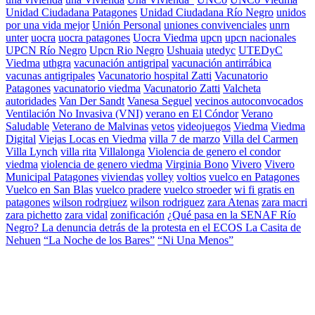
Unidad Ciudadana Patagones
Unidad Ciudadana Río Negro
unidos
por una vida mejor
Unión Personal
uniones convivenciales
unrn
unter
uocra
uocra patagones
Uocra Viedma
upcn
upcn nacionales
UPCN Río Negro
Upcn Rio Negro
Ushuaia
utedyc
UTEDyC
Viedma
uthgra
vacunación antigripal
vacunación antirrábica
vacunas antigripales
Vacunatorio hospital Zatti
Vacunatorio
Patagones
vacunatorio viedma
Vacunatorio Zatti
Valcheta
autoridades
Van Der Sandt
Vanesa Seguel
vecinos autoconvocados
Ventilación No Invasiva (VNI)
verano en El Cóndor
Verano
Saludable
Veterano de Malvinas
vetos
videojuegos
Viedma
Viedma
Digital
Viejas Locas en Viedma
villa 7 de marzo
Villa del Carmen
Villa Lynch
villa rita
Villalonga
Violencia de genero el condor
viedma
violencia de genero viedma
Virginia Bono
Vivero
Vivero
Municipal Patagones
viviendas
volley
voltios
vuelco en Patagones
Vuelco en San Blas
vuelco pradere
vuelco stroeder
wi fi gratis en
patagones
wilson rodrgiuez
wilson rodriguez
zara Atenas
zara macri
zara pichetto
zara vidal
zonificación
¿Qué pasa en la SENAF Río
Negro? La denuncia detrás de la protesta en el ECOS La Casita de
Nehuen
“La Noche de los Bares”
“Ni Una Menos”