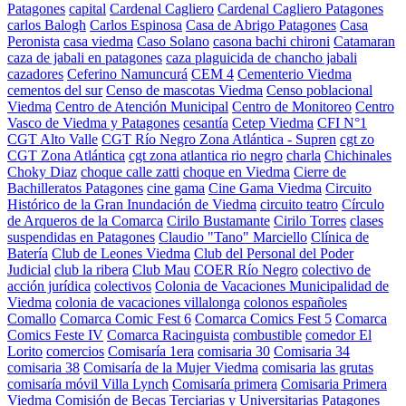
Patagones
capital
Cardenal Cagliero
Cardenal Cagliero Patagones
carlos Balogh
Carlos Espinosa
Casa de Abrigo Patagones
Casa
Peronista
casa viedma
Caso Solano
casona bachi chironi
Catamaran
caza de jabali en patagones
caza plaguicida de chancho jabali
cazadores
Ceferino Namuncurá
CEM 4
Cementerio Viedma
cementos del sur
Censo de mascotas Viedma
Censo poblacional
Viedma
Centro de Atención Municipal
Centro de Monitoreo
Centro
Vasco de Viedma y Patagones
cesantía
Cetep Viedma
CFI N°1
CGT Alto Valle
CGT Río Negro Zona Atlántica - Supren
cgt zo
CGT Zona Atlántica
cgt zona atlantica rio negro
charla
Chichinales
Choky Diaz
choque calle zatti
choque en Viedma
Cierre de
Bachilleratos Patagones
cine gama
Cine Gama Viedma
Circuito
Histórico de la Gran Inundación de Viedma
circuito teatro
Círculo
de Arqueros de la Comarca
Cirilo Bustamante
Cirilo Torres
clases
suspendidas en Patagones
Claudio "Tano" Marciello
Clínica de
Batería
Club de Leones Viedma
Club del Personal del Poder
Judicial
club la ribera
Club Mau
COER Río Negro
colectivo de
acción jurídica
colectivos
Colonia de Vacaciones Municipalidad de
Viedma
colonia de vacaciones villalonga
colonos españoles
Comallo
Comarca Comic Fest 6
Comarca Comics Fest 5
Comarca
Comics Feste IV
Comarca Racinguista
combustible
comedor El
Lorito
comercios
Comisaría 1era
comisaria 30
Comisaria 34
comisaria 38
Comisaría de la Mujer Viedma
comisaria las grutas
comisaría móvil Villa Lynch
Comisaría primera
Comisaria Primera
Viedma
Comisión de Becas Terciarias y Universitarias Patagones