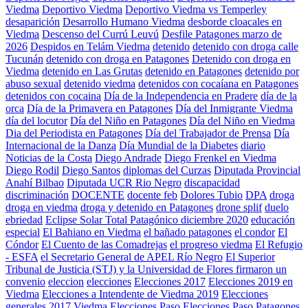
Viedma
Deportivo Viedma
Deportivo Viedma vs Temperley
desaparición
Desarrollo Humano Viedma
desborde cloacales en
Viedma
Descenso del Currú Leuvú
Desfile Patagones marzo de
2026
Despidos en Telám Viedma
detenido
detenido con droga calle
Tucunán
detenido con droga en Patagones
Detenido con droga en
Viedma
detenido en Las Grutas
detenido en Patagones
detenido por
abuso sexual
detenido viedma
detenidos con cocaíana en Patagones
detenidos con cocaina
Día de la Independencia en Pradere
día de la
orca
Día de la Primavera en Patagones
Día del Inmigrante Viedma
día del locutor
Día del Niño en Patagones
Día del Niño en Viedma
Dia del Periodista en Patagones
Día del Trabajador de Prensa
Día
Internacional de la Danza
Día Mundial de la Diabetes
diario
Noticias de la Costa
Diego Andrade
Diego Frenkel en Viedma
Diego Rodil
Diego Santos
diplomas del Curzas
Diputada Provincial
Anahí Bilbao
Diputada UCR Rio Negro
discapacidad
discriminación
DOCENTE
docente feb
Dolores Tubio
DPA
droga
droga en viedma
droga y detenido en Patagones
drone splif
duelo
ebriedad
Eclipse Solar Total Patagónico diciembre 2020
educación
especial
El Bahiano en Viedma
el bañado patagones
el condor
El
Cóndor
El Cuento de las Comadrejas
el progreso viedma
El Refugio
- ESFA
el Secretario General de APEL Río Negro
El Superior
Tribunal de Justicia (STJ) y la Universidad de Flores firmaron un
convenio
eleccion
elecciones
Elecciones 2017
Elecciones 2019 en
Viedma
Elecciones a Intendente de Viedma 2019
Elecciones
generales 2017 Viedma
Elecciones Paso
Elecciones Paso Patagones