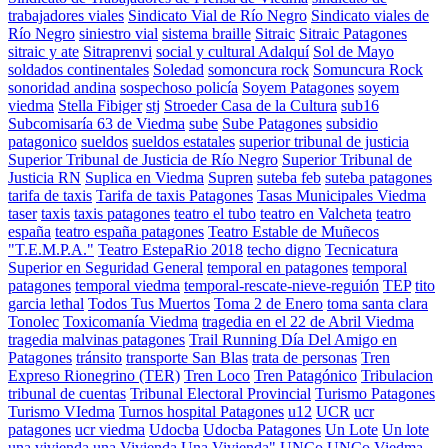
trabajadores viales
Sindicato Vial de Río Negro
Sindicato viales de
Río Negro
siniestro vial
sistema braille
Sitraic
Sitraic Patagones
sitraic y ate
Sitraprenvi
social y cultural Adalquí
Sol de Mayo
soldados continentales
Soledad
somoncura rock
Somuncura Rock
sonoridad andina
sospechoso policía
Soyem Patagones
soyem
viedma
Stella Fibiger
stj
Stroeder Casa de la Cultura
sub16
Subcomisaría 63 de Viedma
sube
Sube Patagones
subsidio
patagonico
sueldos
sueldos estatales
superior tribunal de justicia
Superior Tribunal de Justicia de Río Negro
Superior Tribunal de
Justicia RN
Suplica en Viedma
Supren
suteba feb
suteba patagones
tarifa de taxis
Tarifa de taxis Patagones
Tasas Municipales Viedma
taser
taxis
taxis patagones
teatro el tubo
teatro en Valcheta
teatro
españa
teatro españa patagones
Teatro Estable de Muñecos
"T.E.M.P.A."
Teatro EstepaRio 2018
techo digno
Tecnicatura
Superior en Seguridad General
temporal en patagones
temporal
patagones
temporal viedma
temporal-rescate-nieve-reguión
TEP
tito
garcia lethal
Todos Tus Muertos
Toma 2 de Enero
toma santa clara
Tonolec
Toxicomanía Viedma
tragedia en el 22 de Abril Viedma
tragedia malvinas patagones
Trail Running Día Del Amigo en
Patagones
tránsito
transporte San Blas
trata de personas
Tren
Expreso Rionegrino (TER)
Tren Loco
Tren Patagónico
Tribulacion
tribunal de cuentas
Tribunal Electoral Provincial
Turismo Patagones
Turismo VIedma
Turnos hospital Patagones
u12
UCR
ucr
patagones
ucr viedma
Udocba
Udocba Patagones
Un Lote
Un lote
una vivienda
una Vivienda
Una Vivienda"
UNCo
UNCo Viedma