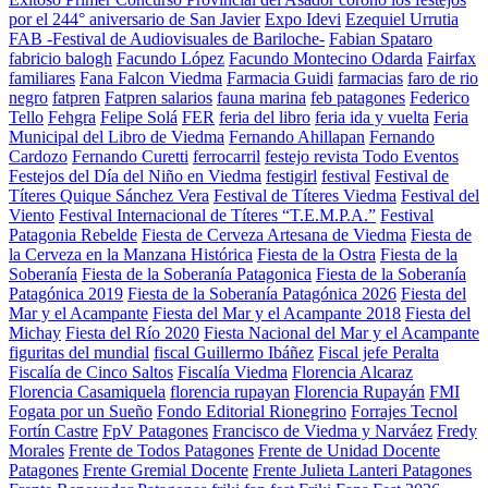
por el 244° aniversario de San Javier
Expo Idevi
Ezequiel Urrutia
FAB -Festival de Audiovisuales de Bariloche-
Fabian Spataro
fabricio balogh
Facundo López
Facundo Montecino Odarda
Fairfax
familiares
Fana Falcon Viedma
Farmacia Guidi
farmacias
faro de rio
negro
fatpren
Fatpren salarios
fauna marina
feb patagones
Federico
Tello
Fehgra
Felipe Solá
FER
feria del libro
feria ida y vuelta
Feria
Municipal del Libro de Viedma
Fernando Ahillapan
Fernando
Cardozo
Fernando Curetti
ferrocarril
festejo revista Todo Eventos
Festejos del Día del Niño en Viedma
festigirl
festival
Festival de
Títeres Quique Sánchez Vera
Festival de Títeres Viedma
Festival del
Viento
Festival Internacional de Títeres “T.E.M.P.A.”
Festival
Patagonia Rebelde
Fiesta de Cerveza Artesana de Viedma
Fiesta de
la Cerveza en la Manzana Histórica
Fiesta de la Ostra
Fiesta de la
Soberanía
Fiesta de la Soberanía Patagonica
Fiesta de la Soberanía
Patagónica 2019
Fiesta de la Soberanía Patagónica 2026
Fiesta del
Mar y el Acampante
Fiesta del Mar y el Acampante 2018
Fiesta del
Michay
Fiesta del Río 2020
Fiesta Nacional del Mar y el Acampante
figuritas del mundial
fiscal Guillermo Ibáñez
Fiscal jefe Peralta
Fiscalía de Cinco Saltos
Fiscalía Viedma
Florencia Alcaraz
Florencia Casamiquela
florencia rupayan
Florencia Rupayán
FMI
Fogata por un Sueño
Fondo Editorial Rionegrino
Forrajes Tecnol
Fortín Castre
FpV Patagones
Francisco de Viedma y Narváez
Fredy
Morales
Frente de Todos Patagones
Frente de Unidad Docente
Patagones
Frente Gremial Docente
Frente Julieta Lanteri Patagones