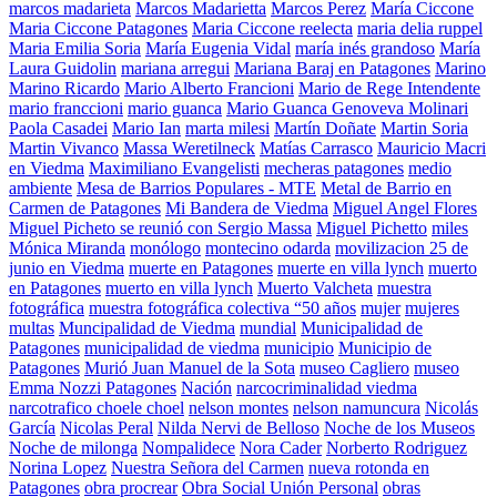
marcos madarieta
Marcos Madarietta
Marcos Perez
María Ciccone
Maria Ciccone Patagones
Maria Ciccone reelecta
maria delia ruppel
Maria Emilia Soria
María Eugenia Vidal
maría inés grandoso
María
Laura Guidolin
mariana arregui
Mariana Baraj en Patagones
Marino
Marino Ricardo
Mario Alberto Francioni
Mario de Rege Intendente
mario franccioni
mario guanca
Mario Guanca Genoveva Molinari
Paola Casadei
Mario Ian
marta milesi
Martín Doñate
Martin Soria
Martin Vivanco
Massa Weretilneck
Matías Carrasco
Mauricio Macri
en Viedma
Maximiliano Evangelisti
mecheras patagones
medio
ambiente
Mesa de Barrios Populares - MTE
Metal de Barrio en
Carmen de Patagones
Mi Bandera de Viedma
Miguel Angel Flores
Miguel Picheto se reunió con Sergio Massa
Miguel Pichetto
miles
Mónica Miranda
monólogo
montecino odarda
movilizacion 25 de
junio en Viedma
muerte en Patagones
muerte en villa lynch
muerto
en Patagones
muerto en villa lynch
Muerto Valcheta
muestra
fotográfica
muestra fotográfica colectiva “50 años
mujer
mujeres
multas
Muncipalidad de Viedma
mundial
Municipalidad de
Patagones
municipalidad de viedma
municipio
Municipio de
Patagones
Murió Juan Manuel de la Sota
museo Cagliero
museo
Emma Nozzi Patagones
Nación
narcocriminalidad viedma
narcotrafico choele choel
nelson montes
nelson namuncura
Nicolás
García
Nicolas Peral
Nilda Nervi de Belloso
Noche de los Museos
Noche de milonga
Nompalidece
Nora Cader
Norberto Rodriguez
Norina Lopez
Nuestra Señora del Carmen
nueva rotonda en
Patagones
obra procrear
Obra Social Unión Personal
obras