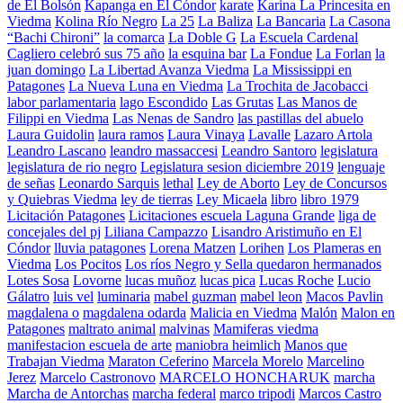
de El Bolsón
Kapanga en El Cóndor
karate
Karina La Princesita en
Viedma
Kolina Río Negro
La 25
La Baliza
La Bancaria
La Casona
“Bachi Chironi”
la comarca
La Doble G
La Escuela Cardenal
Cagliero celebró sus 75 año
la esquina bar
La Fondue
La Forlan
la
juan domingo
La Libertad Avanza Viedma
La Mississippi en
Patagones
La Nueva Luna en Viedma
La Trochita de Jacobacci
labor parlamentaria
lago Escondido
Las Grutas
Las Manos de
Filippi en Viedma
Las Nenas de Sandro
las pastillas del abuelo
Laura Guidolin
laura ramos
Laura Vinaya
Lavalle
Lazaro Artola
Leandro Lascano
leandro massaccesi
Leandro Santoro
legislatura
legislatura de rio negro
Legislatura sesion diciembre 2019
lenguaje
de señas
Leonardo Sarquis
lethal
Ley de Aborto
Ley de Concursos
y Quiebras Viedma
ley de tierras
Ley Micaela
libro
libro 1979
Licitación Patagones
Licitaciones escuela Laguna Grande
liga de
concejales del pj
Liliana Campazzo
Lisandro Aristimuño en El
Cóndor
lluvia patagones
Lorena Matzen
Lorihen
Los Plameras en
Viedma
Los Pocitos
Los ríos Negro y Sella quedaron hermanados
Lotes Sosa
Lovorne
lucas muñoz
lucas pica
Lucas Roche
Lucio
Gálatro
luis vel
luminaria
mabel guzman
mabel leon
Macos Pavlin
magdalena o
magdalena odarda
Malicia en Viedma
Malón
Malon en
Patagones
maltrato animal
malvinas
Mamiferas viedma
manifestacion escuela de arte
maniobra heimlich
Manos que
Trabajan Viedma
Maraton Ceferino
Marcela Morelo
Marcelino
Jerez
Marcelo Castronovo
MARCELO HONCHARUK
marcha
Marcha de Antorchas
marcha federal
marco tripodi
Marcos Castro