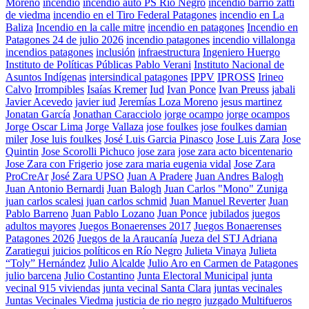
Moreno
incendio
incendio auto PS Río Negro
incendio barrio zatti
de viedma
incendio en el Tiro Federal Patagones
incendio en La
Baliza
Incendio en la calle mitre
incendio en patagones
Incendio en
Patagones 24 de julio 2026
incendio patagones
incendio villalonga
incendios patagones
inclusión
infraestructura
Ingeniero Huergo
Instituto de Políticas Públicas Pablo Verani
Instituto Nacional de
Asuntos Indígenas
intersindical patagones
IPPV
IPROSS
Irineo
Calvo
Irrompibles
Isaías Kremer
Iud
Ivan Ponce
Ivan Preuss
jabali
Javier Acevedo
javier iud
Jeremías Loza Moreno
jesus martinez
Jonatan García
Jonathan Caracciolo
jorge ocampo
jorge ocampos
Jorge Oscar Lima
Jorge Vallaza
jose foulkes
jose foulkes damian
miler
Jose luis foulkes
José Luis Garcia Pinasco
Jose Luis Zara
Jose
Quintin
Jose Scorolli Pichuco
jose zara
jose zara acto bicentenario
Jose Zara con Frigerio
jose zara maria eugenia vidal
Jose Zara
ProCreAr
José Zara UPSO
Juan A Pradere
Juan Andres Balogh
Juan Antonio Bernardi
Juan Balogh
Juan Carlos "Mono" Zuniga
juan carlos scalesi
juan carlos schmid
Juan Manuel Reverter
Juan
Pablo Barreno
Juan Pablo Lozano
Juan Ponce
jubilados
juegos
adultos mayores
Juegos Bonaerenses 2017
Juegos Bonaerenses
Patagones 2026
Juegos de la Araucanía
Jueza del STJ Adriana
Zaratiegui
juicios políticos en Río Negro
Julieta Vinaya
Julieta
“Toly” Hernández
Julio Alcalde
Julio Aro en Carmen de Patagones
julio barcena
Julio Costantino
Junta Electoral Municipal
junta
vecinal 915 viviendas
junta vecinal Santa Clara
juntas vecinales
Juntas Vecinales Viedma
justicia de rio negro
juzgado Multifueros