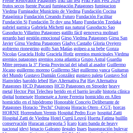
Frente Renovador Patagones
friki fan fest
Friki Fans Fest 2026
frutos secos
fuente Pucará
fumigación Patagones
fumigacion
Viedma
Fumigador Municipio de Viedma
Fundación Cocina
Patagónica
Fundación Creando Futuro
Fundación Facilitar
Fundación Si
Fundación Te doy una Mano
Fundación Tzedaka
gabriel garnica
Gabriela Michetti
gas natural
Gasoducto Sao
Gasoducto Villarino Patagones
gatillo fácil
genoveva molinari
gerardo bari
gestión emocional
Girso Viedma Patagones
Girsu San
Javier
Girsu Viedma Patagones
Gladys Castaño
Gloria Ovejero
gobierno rionegrino
golfo San Matías
golpeo a su bebe
Gonza
Nicolas
Graciela Holtz
Graciela Hotlz
gremios municipales Viedma
gremios patagones
gremios zona atlantica
Grupo Astral
Guardia
Mitre prepara la 3° Fiesta Provincial del jabalí al asador
Guillermo
Jócano
guillermo moreno
Guillermo Skrt
guillermo yanca
Guitarras
del Mundo
Gustavo Damián González
gustavo paleta
Gustavo Sol
Hamvides
haroldo lebed
Hay Alternativa Pat
Hay Alternativa
Patagones
HCD Patagones
HCD Patagones en Stroeder
heavy
metal
Hector Pipi Telechea
herido en el barrio lavalle
historia clínica
digital
homenaje
Homenaje a Jorge Ferreira
homicidio en Allen
homicidio en el hipódromo
Honorable Concejo Deliberante de
Patagones
Horacio "Pechi" Quiroga
Horacio Otero -CGT-
horcas
HORNE
Horrendum Vermis
Hospital Pedro Ecay
hospital Zatti
Hospital Zatti de Viedma
Hotel Currú Leuvú
Huerta Fatima
huillín
conservación
Huracan categoria 5
Ícaro
Icaro banda de heavy
nacional
idevi
Ignacio Galeano
ilegales
Inaes
Inauguración bulevar