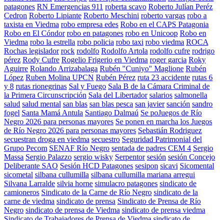
patagones
RN Emergencias 911
roberta scavo
Roberto Julían Peréz
Cedron
Roberto Lipiante
Roberto Meschini
roberto vargas
robo a
taxista en Viedma
robo empresa edes
Robo en el CAPS Patagonia
Robo en El Cóndor
robo en patagones
robo en Unicoop
Robo en
Viedma
robo la estrella
robo policia
robo taxi
robo viedma
ROCA
Rochas legislador
rock
rodolfo
Rodolfo Artola
rodolfo cufre
rodrigo
pérez
Rody Cufre
Rogelio Frigerio en Viedma
roger garcia
Roky
Aguirre
Rolando Arrizabalaga
Rubén "Cuniyo" Maglione
Rubén
López
Ruben Molina UPCN
Rubén Pérez
ruta 23 accidente
rutas 6
y 8
rutas rionegrinas
Sal y Fuego
Sala B de la Cámara Criminal de
la Primera Circunscripción
Sala del Libertador
salarios
salmonella
salud
salud mental
san blas
san blas pesca
san javier
sanción
sandro
fogel
Santa Mamá Antula
Santiago Dalmaú
Se poJuegos de Río
Negro 2026 para personas mayores
Se ponen en marcha los Juegos
de Río Negro 2026 para personas mayores
Sebastián Rodriguez
secuestran droga en viedma
secuestro
Seguridad Patrimonial del
Grupo Pecom
SENAF Río Negro
sentada de padres CEM 4
Sergio
Massa
Sergio Palazzo
sergio wisky
Serpentor
sesión
sesión Concejo
Deliberante SAO
Sesión HCD Patagones
sesipon
sicavi
Sicomental
sicometal
silbana cullumilla
silbana cullumilla mariana arregui
Silvana Larralde
silvia horne
simulacro patagones
sindicato de
camioneros
Sindicato de la Carne de Río Negro
sindicato de la
carne de viedma
sindicato de prensa
Sindicato de Prensa de Río
Negro
sindicato de prensa de Viedma
sindicato de prensa viedma
Sindicato de Trabajadores de Prensa de Viedma
sindicato de