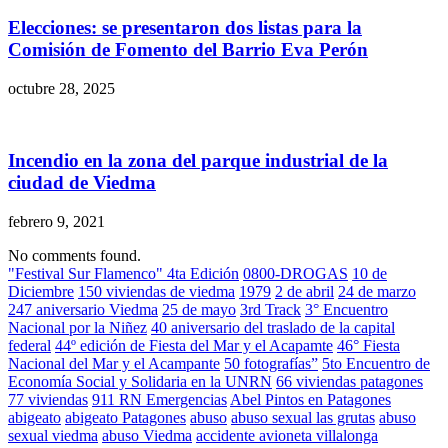
Elecciones: se presentaron dos listas para la
Comisión de Fomento del Barrio Eva Perón
octubre 28, 2025
Incendio en la zona del parque industrial de la
ciudad de Viedma
febrero 9, 2021
No comments found.
"Festival Sur Flamenco" 4ta Edición
0800-DROGAS
10 de
Diciembre
150 viviendas de viedma
1979
2 de abril
24 de marzo
247 aniversario Viedma
25 de mayo
3rd Track
3° Encuentro
Nacional por la Niñez
40 aniversario del traslado de la capital
federal
44º edición de Fiesta del Mar y el Acapamte
46° Fiesta
Nacional del Mar y el Acampante
50 fotografías”
5to Encuentro de
Economía Social y Solidaria en la UNRN
66 viviendas patagones
77 viviendas
911 RN Emergencias
Abel Pintos en Patagones
abigeato
abigeato Patagones
abuso
abuso sexual las grutas
abuso
sexual viedma
abuso Viedma
accidente avioneta villalonga