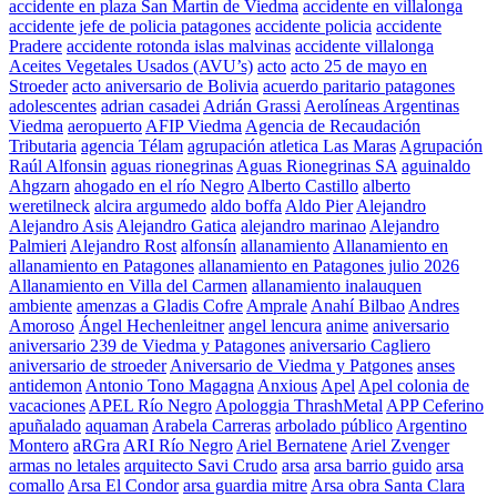
accidente en plaza San Martin de Viedma
accidente en villalonga
accidente jefe de policia patagones
accidente policia
accidente
Pradere
accidente rotonda islas malvinas
accidente villalonga
Aceites Vegetales Usados (AVU’s)
acto
acto 25 de mayo en
Stroeder
acto aniversario de Bolivia
acuerdo paritario patagones
adolescentes
adrian casadei
Adrián Grassi
Aerolíneas Argentinas
Viedma
aeropuerto
AFIP Viedma
Agencia de Recaudación
Tributaria
agencia Télam
agrupación atletica Las Maras
Agrupación
Raúl Alfonsin
aguas rionegrinas
Aguas Rionegrinas SA
aguinaldo
Ahgzarn
ahogado en el río Negro
Alberto Castillo
alberto
weretilneck
alcira argumedo
aldo boffa
Aldo Pier
Alejandro
Alejandro Asis
Alejandro Gatica
alejandro marinao
Alejandro
Palmieri
Alejandro Rost
alfonsín
allanamiento
Allanamiento en
allanamiento en Patagones
allanamiento en Patagones julio 2026
Allanamiento en Villa del Carmen
allanamiento inalauquen
ambiente
amenzas a Gladis Cofre
Amprale
Anahí Bilbao
Andres
Amoroso
Ángel Hechenleitner
angel lencura
anime
aniversario
aniversario 239 de Viedma y Patagones
aniversario Cagliero
aniversario de stroeder
Aniversario de Viedma y Patgones
anses
antidemon
Antonio Tono Magagna
Anxious
Apel
Apel colonia de
vacaciones
APEL Río Negro
Apologgia ThrashMetal
APP Ceferino
apuñalado
aquaman
Arabela Carreras
arbolado público
Argentino
Montero
aRGra
ARI Río Negro
Ariel Bernatene
Ariel Zvenger
armas no letales
arquitecto Savi Crudo
arsa
arsa barrio guido
arsa
comallo
Arsa El Condor
arsa guardia mitre
Arsa obra Santa Clara