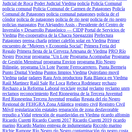
Judicial de Roca
Poder Judicial Viedma
policía
Policía Comunal
policia comunal
Policia Comunal de Carmen de Patagones
Policía
Comunal de Patagones
policia comunal patagones
policia de el
cóndor
policia de patagones
policia de rio negr
policia de rio negro
policias maragatos
Por Alejandro Assis - Presidente del Centro de
Inversión y Desarrollo Patagónico — CIDP
Portal de Servicios de
Viedma
Pre-cooperativa de la Chacra Spegazzini
Prefectura
Patagones
prensa charla
primer calefón solar en Viedma
Primer
encuentro de “Mujeres y Economía Social”
Primera Feria del
Regalo
Primera fiesta de la Cerveza Artesana de Viedma
PRO Río
Negro
Procrear
programa "Un Lote
Programa Acompañar
Programa
de Gestión Menstrual
programa Envion
programa Río Negro
Bilingüe.
programa Un Lote
Puente Ferrocarretero.
Punta Bermeja
Punto Digital Viedma
Puntos limpios Viedma
Quirofano movil
Viedma
radar
radares
Rara Avis productora
Rata Blanca en Viedma
Raúl Martinez
Raúl Sale
Re Loca
Rebeca Rodriguez
rechazo
Rechazo a la Reforma Laboral
reciclaje
recital
reclamo
reclamo unrn
reclamos
reconocimiento
Red Rionegrina de la Tercera Juventud
Red Rionegrina Tercera Juventud
regalías
Regata del río Negro
Regional de FEHGRA Zona Atlántica
registro civil
Registro Civil
Móvil
regularización estatales
reparación de zona desfavorable
repudio a Vidal
retención de guardavidas en Viedma
ricardo alfonsin
Ricardo Curetti
Ricardo Curetti 2017
Ricardo Curetti 2019
ricardo
marino
Ricardo Marino entrega de indumentaria
Riccrdo marino
Richie Ramone
Río Negro
río Negro contaminación
río negro costa