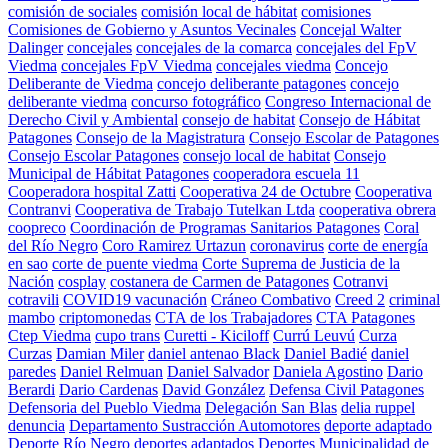
comisión de sociales
comisión local de hábitat
comisiones
Comisiones de Gobierno y Asuntos Vecinales
Concejal Walter
Dalinger
concejales
concejales de la comarca
concejales del FpV
Viedma
concejales FpV Viedma
concejales viedma
Concejo
Deliberante de Viedma
concejo deliberante patagones
concejo
deliberante viedma
concurso fotográfico
Congreso Internacional de
Derecho Civil y Ambiental
consejo de habitat
Consejo de Hábitat
Patagones
Consejo de la Magistratura
Consejo Escolar de Patagones
Consejo Escolar Patagones
consejo local de habitat
Consejo
Municipal de Hábitat Patagones
cooperadora escuela 11
Cooperadora hospital Zatti
Cooperativa 24 de Octubre
Cooperativa
Contranvi
Cooperativa de Trabajo Tutelkan Ltda
cooperativa obrera
coopreco
Coordinación de Programas Sanitarios Patagones
Coral
del Río Negro
Coro Ramirez Urtazun
coronavirus
corte de energía
en sao
corte de puente viedma
Corte Suprema de Justicia de la
Nación
cosplay
costanera de Carmen de Patagones
Cotranvi
cotravili
COVID19 vacunación
Cráneo Combativo
Creed 2
criminal
mambo
criptomonedas
CTA de los Trabajadores
CTA Patagones
Ctep Viedma
cupo trans
Curetti - Kiciloff
Currú Leuvú
Curza
Curzas
Damian Miler
daniel antenao Black
Daniel Badié
daniel
paredes
Daniel Relmuan
Daniel Salvador
Daniela Agostino
Dario
Berardi
Dario Cardenas
David González
Defensa Civil Patagones
Defensoria del Pueblo Viedma
Delegación San Blas
delia ruppel
denuncia
Departamento Sustracción Automotores
deporte adaptado
Deporte Río Negro
deportes adaptados
Deportes Municipalidad de