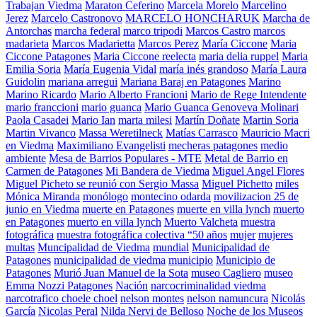
Trabajan Viedma
Maraton Ceferino
Marcela Morelo
Marcelino
Jerez
Marcelo Castronovo
MARCELO HONCHARUK
Marcha de
Antorchas
marcha federal
marco tripodi
Marcos Castro
marcos
madarieta
Marcos Madarietta
Marcos Perez
María Ciccone
Maria
Ciccone Patagones
Maria Ciccone reelecta
maria delia ruppel
Maria
Emilia Soria
María Eugenia Vidal
maría inés grandoso
María Laura
Guidolin
mariana arregui
Mariana Baraj en Patagones
Marino
Marino Ricardo
Mario Alberto Francioni
Mario de Rege Intendente
mario franccioni
mario guanca
Mario Guanca Genoveva Molinari
Paola Casadei
Mario Ian
marta milesi
Martín Doñate
Martin Soria
Martin Vivanco
Massa Weretilneck
Matías Carrasco
Mauricio Macri
en Viedma
Maximiliano Evangelisti
mecheras patagones
medio
ambiente
Mesa de Barrios Populares - MTE
Metal de Barrio en
Carmen de Patagones
Mi Bandera de Viedma
Miguel Angel Flores
Miguel Picheto se reunió con Sergio Massa
Miguel Pichetto
miles
Mónica Miranda
monólogo
montecino odarda
movilizacion 25 de
junio en Viedma
muerte en Patagones
muerte en villa lynch
muerto
en Patagones
muerto en villa lynch
Muerto Valcheta
muestra
fotográfica
muestra fotográfica colectiva “50 años
mujer
mujeres
multas
Muncipalidad de Viedma
mundial
Municipalidad de
Patagones
municipalidad de viedma
municipio
Municipio de
Patagones
Murió Juan Manuel de la Sota
museo Cagliero
museo
Emma Nozzi Patagones
Nación
narcocriminalidad viedma
narcotrafico choele choel
nelson montes
nelson namuncura
Nicolás
García
Nicolas Peral
Nilda Nervi de Belloso
Noche de los Museos