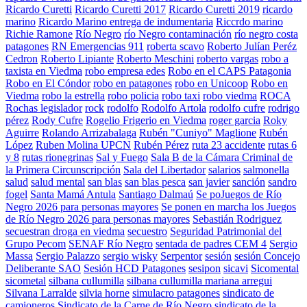
Ricardo Curetti
Ricardo Curetti 2017
Ricardo Curetti 2019
ricardo
marino
Ricardo Marino entrega de indumentaria
Riccrdo marino
Richie Ramone
Río Negro
río Negro contaminación
río negro costa
patagones
RN Emergencias 911
roberta scavo
Roberto Julían Peréz
Cedron
Roberto Lipiante
Roberto Meschini
roberto vargas
robo a
taxista en Viedma
robo empresa edes
Robo en el CAPS Patagonia
Robo en El Cóndor
robo en patagones
robo en Unicoop
Robo en
Viedma
robo la estrella
robo policia
robo taxi
robo viedma
ROCA
Rochas legislador
rock
rodolfo
Rodolfo Artola
rodolfo cufre
rodrigo
pérez
Rody Cufre
Rogelio Frigerio en Viedma
roger garcia
Roky
Aguirre
Rolando Arrizabalaga
Rubén "Cuniyo" Maglione
Rubén
López
Ruben Molina UPCN
Rubén Pérez
ruta 23 accidente
rutas 6
y 8
rutas rionegrinas
Sal y Fuego
Sala B de la Cámara Criminal de
la Primera Circunscripción
Sala del Libertador
salarios
salmonella
salud
salud mental
san blas
san blas pesca
san javier
sanción
sandro
fogel
Santa Mamá Antula
Santiago Dalmaú
Se poJuegos de Río
Negro 2026 para personas mayores
Se ponen en marcha los Juegos
de Río Negro 2026 para personas mayores
Sebastián Rodriguez
secuestran droga en viedma
secuestro
Seguridad Patrimonial del
Grupo Pecom
SENAF Río Negro
sentada de padres CEM 4
Sergio
Massa
Sergio Palazzo
sergio wisky
Serpentor
sesión
sesión Concejo
Deliberante SAO
Sesión HCD Patagones
sesipon
sicavi
Sicomental
sicometal
silbana cullumilla
silbana cullumilla mariana arregui
Silvana Larralde
silvia horne
simulacro patagones
sindicato de
camioneros
Sindicato de la Carne de Río Negro
sindicato de la