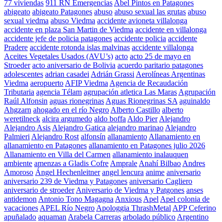
77 viviendas
911 RN Emergencias
Abel Pintos en Patagones
abigeato
abigeato Patagones
abuso
abuso sexual las grutas
abuso
sexual viedma
abuso Viedma
accidente avioneta villalonga
accidente en plaza San Martin de Viedma
accidente en villalonga
accidente jefe de policia patagones
accidente policia
accidente
Pradere
accidente rotonda islas malvinas
accidente villalonga
Aceites Vegetales Usados (AVU’s)
acto
acto 25 de mayo en
Stroeder
acto aniversario de Bolivia
acuerdo paritario patagones
adolescentes
adrian casadei
Adrián Grassi
Aerolíneas Argentinas
Viedma
aeropuerto
AFIP Viedma
Agencia de Recaudación
Tributaria
agencia Télam
agrupación atletica Las Maras
Agrupación
Raúl Alfonsin
aguas rionegrinas
Aguas Rionegrinas SA
aguinaldo
Ahgzarn
ahogado en el río Negro
Alberto Castillo
alberto
weretilneck
alcira argumedo
aldo boffa
Aldo Pier
Alejandro
Alejandro Asis
Alejandro Gatica
alejandro marinao
Alejandro
Palmieri
Alejandro Rost
alfonsín
allanamiento
Allanamiento en
allanamiento en Patagones
allanamiento en Patagones julio 2026
Allanamiento en Villa del Carmen
allanamiento inalauquen
ambiente
amenzas a Gladis Cofre
Amprale
Anahí Bilbao
Andres
Amoroso
Ángel Hechenleitner
angel lencura
anime
aniversario
aniversario 239 de Viedma y Patagones
aniversario Cagliero
aniversario de stroeder
Aniversario de Viedma y Patgones
anses
antidemon
Antonio Tono Magagna
Anxious
Apel
Apel colonia de
vacaciones
APEL Río Negro
Apologgia ThrashMetal
APP Ceferino
apuñalado
aquaman
Arabela Carreras
arbolado público
Argentino