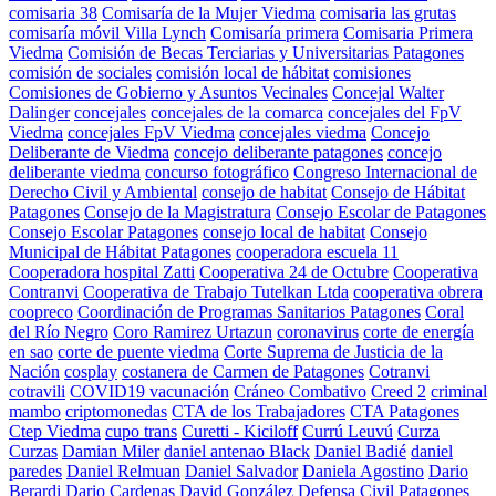
comisaria 38
Comisaría de la Mujer Viedma
comisaria las grutas
comisaría móvil Villa Lynch
Comisaría primera
Comisaria Primera
Viedma
Comisión de Becas Terciarias y Universitarias Patagones
comisión de sociales
comisión local de hábitat
comisiones
Comisiones de Gobierno y Asuntos Vecinales
Concejal Walter
Dalinger
concejales
concejales de la comarca
concejales del FpV
Viedma
concejales FpV Viedma
concejales viedma
Concejo
Deliberante de Viedma
concejo deliberante patagones
concejo
deliberante viedma
concurso fotográfico
Congreso Internacional de
Derecho Civil y Ambiental
consejo de habitat
Consejo de Hábitat
Patagones
Consejo de la Magistratura
Consejo Escolar de Patagones
Consejo Escolar Patagones
consejo local de habitat
Consejo
Municipal de Hábitat Patagones
cooperadora escuela 11
Cooperadora hospital Zatti
Cooperativa 24 de Octubre
Cooperativa
Contranvi
Cooperativa de Trabajo Tutelkan Ltda
cooperativa obrera
coopreco
Coordinación de Programas Sanitarios Patagones
Coral
del Río Negro
Coro Ramirez Urtazun
coronavirus
corte de energía
en sao
corte de puente viedma
Corte Suprema de Justicia de la
Nación
cosplay
costanera de Carmen de Patagones
Cotranvi
cotravili
COVID19 vacunación
Cráneo Combativo
Creed 2
criminal
mambo
criptomonedas
CTA de los Trabajadores
CTA Patagones
Ctep Viedma
cupo trans
Curetti - Kiciloff
Currú Leuvú
Curza
Curzas
Damian Miler
daniel antenao Black
Daniel Badié
daniel
paredes
Daniel Relmuan
Daniel Salvador
Daniela Agostino
Dario
Berardi
Dario Cardenas
David González
Defensa Civil Patagones