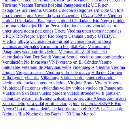
Turismo VIedma
Turnos hospital Patagones
u12
UCR
ucr
patagones
ucr viedma
Udocba
Udocba Patagones
Un Lote
Un lote
una vivienda
una Vivienda
Una Vivienda"
UNCo
UNCo Viedma
Unidad Ciudadana Patagones
Unidad Ciudadana Río Negro
unidos
por una vida mejor
Unión Personal
uniones convivenciales
unrn
unter
uocra
uocra patagones
Uocra Viedma
upcn
upcn nacionales
UPCN Río Negro
Upcn Rio Negro
Ushuaia
utedyc
UTEDyC
Viedma
uthgra
vacunación antigripal
vacunación antirrábica
vacunas antigripales
Vacunatorio hospital Zatti
Vacunatorio
Patagones
vacunatorio viedma
Vacunatorio Zatti
Valcheta
autoridades
Van Der Sandt
Vanesa Seguel
vecinos autoconvocados
Ventilación No Invasiva (VNI)
verano en El Cóndor
Verano
Saludable
Veterano de Malvinas
vetos
videojuegos
Viedma
Viedma
Digital
Viejas Locas en Viedma
villa 7 de marzo
Villa del Carmen
Villa Lynch
villa rita
Villalonga
Violencia de genero el condor
viedma
violencia de genero viedma
Virginia Bono
Vivero
Vivero
Municipal Patagones
viviendas
volley
voltios
vuelco en Patagones
Vuelco en San Blas
vuelco pradere
vuelco stroeder
wi fi gratis en
patagones
wilson rodrgiuez
wilson rodriguez
zara Atenas
zara macri
zara pichetto
zara vidal
zonificación
¿Qué pasa en la SENAF Río
Negro? La denuncia detrás de la protesta en el ECOS La Casita de
Nehuen
“La Noche de los Bares”
“Ni Una Menos”