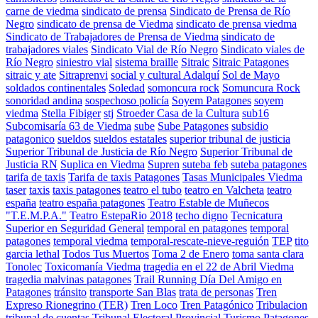
carne de viedma
sindicato de prensa
Sindicato de Prensa de Río
Negro
sindicato de prensa de Viedma
sindicato de prensa viedma
Sindicato de Trabajadores de Prensa de Viedma
sindicato de
trabajadores viales
Sindicato Vial de Río Negro
Sindicato viales de
Río Negro
siniestro vial
sistema braille
Sitraic
Sitraic Patagones
sitraic y ate
Sitraprenvi
social y cultural Adalquí
Sol de Mayo
soldados continentales
Soledad
somoncura rock
Somuncura Rock
sonoridad andina
sospechoso policía
Soyem Patagones
soyem
viedma
Stella Fibiger
stj
Stroeder Casa de la Cultura
sub16
Subcomisaría 63 de Viedma
sube
Sube Patagones
subsidio
patagonico
sueldos
sueldos estatales
superior tribunal de justicia
Superior Tribunal de Justicia de Río Negro
Superior Tribunal de
Justicia RN
Suplica en Viedma
Supren
suteba feb
suteba patagones
tarifa de taxis
Tarifa de taxis Patagones
Tasas Municipales Viedma
taser
taxis
taxis patagones
teatro el tubo
teatro en Valcheta
teatro
españa
teatro españa patagones
Teatro Estable de Muñecos
"T.E.M.P.A."
Teatro EstepaRio 2018
techo digno
Tecnicatura
Superior en Seguridad General
temporal en patagones
temporal
patagones
temporal viedma
temporal-rescate-nieve-reguión
TEP
tito
garcia lethal
Todos Tus Muertos
Toma 2 de Enero
toma santa clara
Tonolec
Toxicomanía Viedma
tragedia en el 22 de Abril Viedma
tragedia malvinas patagones
Trail Running Día Del Amigo en
Patagones
tránsito
transporte San Blas
trata de personas
Tren
Expreso Rionegrino (TER)
Tren Loco
Tren Patagónico
Tribulacion
tribunal de cuentas
Tribunal Electoral Provincial
Turismo Patagones