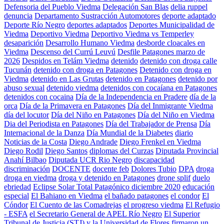
Defensoria del Pueblo Viedma
Delegación San Blas
delia ruppel
denuncia
Departamento Sustracción Automotores
deporte adaptado
Deporte Río Negro
deportes adaptados
Deportes Municipalidad de
Viedma
Deportivo Viedma
Deportivo Viedma vs Temperley
desaparición
Desarrollo Humano Viedma
desborde cloacales en
Viedma
Descenso del Currú Leuvú
Desfile Patagones marzo de
2026
Despidos en Telám Viedma
detenido
detenido con droga calle
Tucunán
detenido con droga en Patagones
Detenido con droga en
Viedma
detenido en Las Grutas
detenido en Patagones
detenido por
abuso sexual
detenido viedma
detenidos con cocaíana en Patagones
detenidos con cocaina
Día de la Independencia en Pradere
día de la
orca
Día de la Primavera en Patagones
Día del Inmigrante Viedma
día del locutor
Día del Niño en Patagones
Día del Niño en Viedma
Dia del Periodista en Patagones
Día del Trabajador de Prensa
Día
Internacional de la Danza
Día Mundial de la Diabetes
diario
Noticias de la Costa
Diego Andrade
Diego Frenkel en Viedma
Diego Rodil
Diego Santos
diplomas del Curzas
Diputada Provincial
Anahí Bilbao
Diputada UCR Rio Negro
discapacidad
discriminación
DOCENTE
docente feb
Dolores Tubio
DPA
droga
droga en viedma
droga y detenido en Patagones
drone splif
duelo
ebriedad
Eclipse Solar Total Patagónico diciembre 2020
educación
especial
El Bahiano en Viedma
el bañado patagones
el condor
El
Cóndor
El Cuento de las Comadrejas
el progreso viedma
El Refugio
- ESFA
el Secretario General de APEL Río Negro
El Superior
Tribunal de Justicia (STJ) y la Universidad de Flores firmaron un