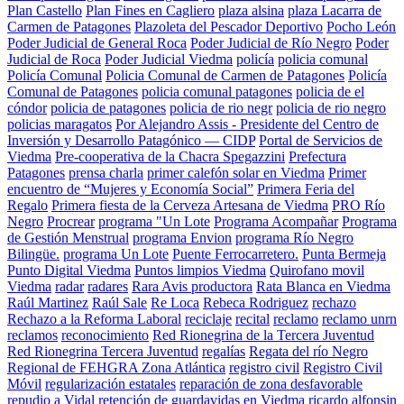
Plan Castello
Plan Fines en Cagliero
plaza alsina
plaza Lacarra de
Carmen de Patagones
Plazoleta del Pescador Deportivo
Pocho León
Poder Judicial de General Roca
Poder Judicial de Río Negro
Poder
Judicial de Roca
Poder Judicial Viedma
policía
policia comunal
Policía Comunal
Policia Comunal de Carmen de Patagones
Policía
Comunal de Patagones
policia comunal patagones
policia de el
cóndor
policia de patagones
policia de rio negr
policia de rio negro
policias maragatos
Por Alejandro Assis - Presidente del Centro de
Inversión y Desarrollo Patagónico — CIDP
Portal de Servicios de
Viedma
Pre-cooperativa de la Chacra Spegazzini
Prefectura
Patagones
prensa charla
primer calefón solar en Viedma
Primer
encuentro de “Mujeres y Economía Social”
Primera Feria del
Regalo
Primera fiesta de la Cerveza Artesana de Viedma
PRO Río
Negro
Procrear
programa "Un Lote
Programa Acompañar
Programa
de Gestión Menstrual
programa Envion
programa Río Negro
Bilingüe.
programa Un Lote
Puente Ferrocarretero.
Punta Bermeja
Punto Digital Viedma
Puntos limpios Viedma
Quirofano movil
Viedma
radar
radares
Rara Avis productora
Rata Blanca en Viedma
Raúl Martinez
Raúl Sale
Re Loca
Rebeca Rodriguez
rechazo
Rechazo a la Reforma Laboral
reciclaje
recital
reclamo
reclamo unrn
reclamos
reconocimiento
Red Rionegrina de la Tercera Juventud
Red Rionegrina Tercera Juventud
regalías
Regata del río Negro
Regional de FEHGRA Zona Atlántica
registro civil
Registro Civil
Móvil
regularización estatales
reparación de zona desfavorable
repudio a Vidal
retención de guardavidas en Viedma
ricardo alfonsin