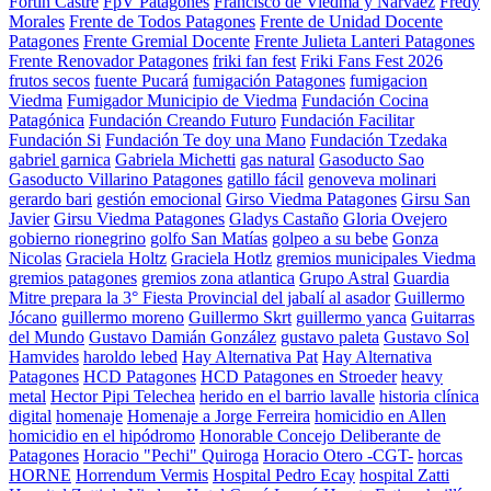
Fortín Castre
FpV Patagones
Francisco de Viedma y Narváez
Fredy
Morales
Frente de Todos Patagones
Frente de Unidad Docente
Patagones
Frente Gremial Docente
Frente Julieta Lanteri Patagones
Frente Renovador Patagones
friki fan fest
Friki Fans Fest 2026
frutos secos
fuente Pucará
fumigación Patagones
fumigacion
Viedma
Fumigador Municipio de Viedma
Fundación Cocina
Patagónica
Fundación Creando Futuro
Fundación Facilitar
Fundación Si
Fundación Te doy una Mano
Fundación Tzedaka
gabriel garnica
Gabriela Michetti
gas natural
Gasoducto Sao
Gasoducto Villarino Patagones
gatillo fácil
genoveva molinari
gerardo bari
gestión emocional
Girso Viedma Patagones
Girsu San
Javier
Girsu Viedma Patagones
Gladys Castaño
Gloria Ovejero
gobierno rionegrino
golfo San Matías
golpeo a su bebe
Gonza
Nicolas
Graciela Holtz
Graciela Hotlz
gremios municipales Viedma
gremios patagones
gremios zona atlantica
Grupo Astral
Guardia
Mitre prepara la 3° Fiesta Provincial del jabalí al asador
Guillermo
Jócano
guillermo moreno
Guillermo Skrt
guillermo yanca
Guitarras
del Mundo
Gustavo Damián González
gustavo paleta
Gustavo Sol
Hamvides
haroldo lebed
Hay Alternativa Pat
Hay Alternativa
Patagones
HCD Patagones
HCD Patagones en Stroeder
heavy
metal
Hector Pipi Telechea
herido en el barrio lavalle
historia clínica
digital
homenaje
Homenaje a Jorge Ferreira
homicidio en Allen
homicidio en el hipódromo
Honorable Concejo Deliberante de
Patagones
Horacio "Pechi" Quiroga
Horacio Otero -CGT-
horcas
HORNE
Horrendum Vermis
Hospital Pedro Ecay
hospital Zatti