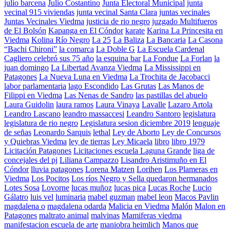
julio barcena
Julio Costantino
Junta Electoral Municipal
junta
vecinal 915 viviendas
junta vecinal Santa Clara
juntas vecinales
Juntas Vecinales Viedma
justicia de rio negro
juzgado Multifueros
de El Bolsón
Kapanga en El Cóndor
karate
Karina La Princesita en
Viedma
Kolina Río Negro
La 25
La Baliza
La Bancaria
La Casona
“Bachi Chironi”
la comarca
La Doble G
La Escuela Cardenal
Cagliero celebró sus 75 año
la esquina bar
La Fondue
La Forlan
la
juan domingo
La Libertad Avanza Viedma
La Mississippi en
Patagones
La Nueva Luna en Viedma
La Trochita de Jacobacci
labor parlamentaria
lago Escondido
Las Grutas
Las Manos de
Filippi en Viedma
Las Nenas de Sandro
las pastillas del abuelo
Laura Guidolin
laura ramos
Laura Vinaya
Lavalle
Lazaro Artola
Leandro Lascano
leandro massaccesi
Leandro Santoro
legislatura
legislatura de rio negro
Legislatura sesion diciembre 2019
lenguaje
de señas
Leonardo Sarquis
lethal
Ley de Aborto
Ley de Concursos
y Quiebras Viedma
ley de tierras
Ley Micaela
libro
libro 1979
Licitación Patagones
Licitaciones escuela Laguna Grande
liga de
concejales del pj
Liliana Campazzo
Lisandro Aristimuño en El
Cóndor
lluvia patagones
Lorena Matzen
Lorihen
Los Plameras en
Viedma
Los Pocitos
Los ríos Negro y Sella quedaron hermanados
Lotes Sosa
Lovorne
lucas muñoz
lucas pica
Lucas Roche
Lucio
Gálatro
luis vel
luminaria
mabel guzman
mabel leon
Macos Pavlin
magdalena o
magdalena odarda
Malicia en Viedma
Malón
Malon en
Patagones
maltrato animal
malvinas
Mamiferas viedma
manifestacion escuela de arte
maniobra heimlich
Manos que