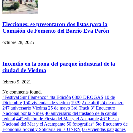
Elecciones: se presentaron dos listas para la
Comisión de Fomento del Barrio Eva Perón
octubre 28, 2025
Incendio en la zona del parque industrial de la
ciudad de Viedma
febrero 9, 2021
No comments found.
"Festival Sur Flamenco" 4ta Edición
0800-DROGAS
10 de
Diciembre
150 viviendas de viedma
1979
2 de abril
24 de marzo
247 aniversario Viedma
25 de mayo
3rd Track
3° Encuentro
Nacional por la Niñez
40 aniversario del traslado de la capital
federal
44º edición de Fiesta del Mar y el Acapamte
46° Fiesta
Nacional del Mar y el Acampante
50 fotografías”
5to Encuentro de
Economía Social y Solidaria en la UNRN
66 viviendas patagones