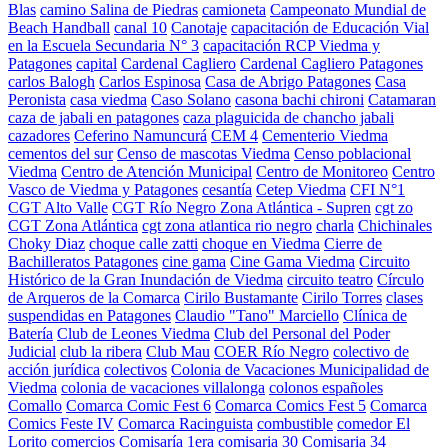
Blas
camino Salina de Piedras
camioneta
Campeonato Mundial de
Beach Handball
canal 10
Canotaje
capacitación de Educación Vial
en la Escuela Secundaria N° 3
capacitación RCP Viedma y
Patagones
capital
Cardenal Cagliero
Cardenal Cagliero Patagones
carlos Balogh
Carlos Espinosa
Casa de Abrigo Patagones
Casa
Peronista
casa viedma
Caso Solano
casona bachi chironi
Catamaran
caza de jabali en patagones
caza plaguicida de chancho jabali
cazadores
Ceferino Namuncurá
CEM 4
Cementerio Viedma
cementos del sur
Censo de mascotas Viedma
Censo poblacional
Viedma
Centro de Atención Municipal
Centro de Monitoreo
Centro
Vasco de Viedma y Patagones
cesantía
Cetep Viedma
CFI N°1
CGT Alto Valle
CGT Río Negro Zona Atlántica - Supren
cgt zo
CGT Zona Atlántica
cgt zona atlantica rio negro
charla
Chichinales
Choky Diaz
choque calle zatti
choque en Viedma
Cierre de
Bachilleratos Patagones
cine gama
Cine Gama Viedma
Circuito
Histórico de la Gran Inundación de Viedma
circuito teatro
Círculo
de Arqueros de la Comarca
Cirilo Bustamante
Cirilo Torres
clases
suspendidas en Patagones
Claudio "Tano" Marciello
Clínica de
Batería
Club de Leones Viedma
Club del Personal del Poder
Judicial
club la ribera
Club Mau
COER Río Negro
colectivo de
acción jurídica
colectivos
Colonia de Vacaciones Municipalidad de
Viedma
colonia de vacaciones villalonga
colonos españoles
Comallo
Comarca Comic Fest 6
Comarca Comics Fest 5
Comarca
Comics Feste IV
Comarca Racinguista
combustible
comedor El
Lorito
comercios
Comisaría 1era
comisaria 30
Comisaria 34