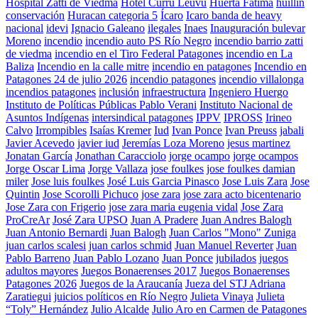
Hospital Zatti de Viedma
Hotel Currú Leuvú
Huerta Fatima
huillín
conservación
Huracan categoria 5
Ícaro
Icaro banda de heavy
nacional
idevi
Ignacio Galeano
ilegales
Inaes
Inauguración bulevar
Moreno
incendio
incendio auto PS Río Negro
incendio barrio zatti
de viedma
incendio en el Tiro Federal Patagones
incendio en La
Baliza
Incendio en la calle mitre
incendio en patagones
Incendio en
Patagones 24 de julio 2026
incendio patagones
incendio villalonga
incendios patagones
inclusión
infraestructura
Ingeniero Huergo
Instituto de Políticas Públicas Pablo Verani
Instituto Nacional de
Asuntos Indígenas
intersindical patagones
IPPV
IPROSS
Irineo
Calvo
Irrompibles
Isaías Kremer
Iud
Ivan Ponce
Ivan Preuss
jabali
Javier Acevedo
javier iud
Jeremías Loza Moreno
jesus martinez
Jonatan García
Jonathan Caracciolo
jorge ocampo
jorge ocampos
Jorge Oscar Lima
Jorge Vallaza
jose foulkes
jose foulkes damian
miler
Jose luis foulkes
José Luis Garcia Pinasco
Jose Luis Zara
Jose
Quintin
Jose Scorolli Pichuco
jose zara
jose zara acto bicentenario
Jose Zara con Frigerio
jose zara maria eugenia vidal
Jose Zara
ProCreAr
José Zara UPSO
Juan A Pradere
Juan Andres Balogh
Juan Antonio Bernardi
Juan Balogh
Juan Carlos "Mono" Zuniga
juan carlos scalesi
juan carlos schmid
Juan Manuel Reverter
Juan
Pablo Barreno
Juan Pablo Lozano
Juan Ponce
jubilados
juegos
adultos mayores
Juegos Bonaerenses 2017
Juegos Bonaerenses
Patagones 2026
Juegos de la Araucanía
Jueza del STJ Adriana
Zaratiegui
juicios políticos en Río Negro
Julieta Vinaya
Julieta
“Toly” Hernández
Julio Alcalde
Julio Aro en Carmen de Patagones