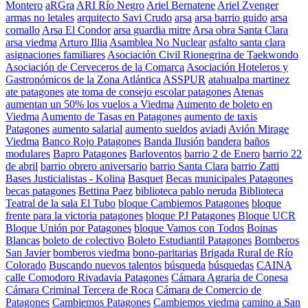
Montero
aRGra
ARI Río Negro
Ariel Bernatene
Ariel Zvenger
armas no letales
arquitecto Savi Crudo
arsa
arsa barrio guido
arsa
comallo
Arsa El Condor
arsa guardia mitre
Arsa obra Santa Clara
arsa viedma
Arturo Illia
Asamblea No Nuclear
asfalto santa clara
asignaciones familiares
Asociación Civil Rionegrina de Taekwondo
Asociación de Cerveceros de la Comarca
Asociación Hoteleros y
Gastronómicos de la Zona Atlántica
ASSPUR
atahualpa martinez
ate patagones
ate toma de consejo escolar patagones
Atenas
aumentan un 50% los vuelos a Viedma
Aumento de boleto en
Viedma
Aumento de Tasas en Patagones
aumento de taxis
Patagones
aumento salarial
aumento sueldos
aviadi
Avión Mirage
Viedma
Banco Rojo Patagones
Banda Ilusión
bandera
baños
modulares
Bapro Patagones
Barloventos
barrio 2 de Enero
barrio 22
de abril
barrio obrero aniversario
barrio Santa Clara
barrio Zatti
Bases Justicialistas - Kolina
Basquet
Becas municipales Patagones
becas patagones
Bettina Paez
biblioteca pablo neruda
Biblioteca
Teatral de la sala El Tubo
bloque Cambiemos Patagones
bloque
frente para la victoria patagones
bloque PJ Patagones
Bloque UCR
Bloque Unión por Patagones
bloque Vamos con Todos
Boinas
Blancas
boleto de colectivo
Boleto Estudiantil Patagones
Bomberos
San Javier
bomberos viedma
bono-paritarias
Brigada Rural de Río
Colorado
Buscando nuevos talentos
búsqueda
búsquedas
CAINA
calle Comodoro Rivadavia Patagones
Cámara Agraria de Conesa
Cámara Criminal Tercera de Roca
Cámara de Comercio de
Patagones
Cambiemos Patagones
Cambiemos viedma
camino a San