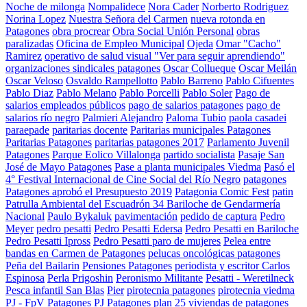
Noche de milonga
Nompalidece
Nora Cader
Norberto Rodriguez
Norina Lopez
Nuestra Señora del Carmen
nueva rotonda en
Patagones
obra procrear
Obra Social Unión Personal
obras
paralizadas
Oficina de Empleo Municipal
Ojeda
Omar "Cacho"
Ramirez
operativo de salud visual "Ver para seguir aprendiendo"
organizaciones sindicales patagones
Oscar Collueque
Oscar Meilán
Oscar Veloso
Osvaldo Rampellotto
Pablo Barreno
Pablo Cifuentes
Pablo Diaz
Pablo Melano
Pablo Porcelli
Pablo Soler
Pago de
salarios empleados públicos
pago de salarios patagones
pago de
salarios río negro
Palmieri Alejandro
Paloma Tubio
paola casadei
paraepade
paritarias docente
Paritarias municipales Patagones
Paritarias Patagones
paritarias patagones 2017
Parlamento Juvenil
Patagones
Parque Eolico Villalonga
partido socialista
Pasaje San
José de Mayo Patagones
Pase a planta municipales Viedma
Pasó el
4° Festival Internacional de Cine Social del Río Negro
patagones
Patagones aprobó el Presupuesto 2019
Patagonia Comic Fest
patin
Patrulla Ambiental del Escuadrón 34 Bariloche de Gendarmería
Nacional
Paulo Bykaluk
pavimentación
pedido de captura
Pedro
Meyer
pedro pesatti
Pedro Pesatti Edersa
Pedro Pesatti en Bariloche
Pedro Pesatti Ipross
Pedro Pesatti paro de mujeres
Pelea entre
bandas en Carmen de Patagones
pelucas oncológicas patagones
Peña del Bailarin
Pensiones Patagones
periodista y escritor Carlos
Espinosa
Perla Prigoshin
Peronismo Militante
Pesatti - Weretilneck
Pesca infantil San Blas
Pier
pirotecnia patagones
pirotecnia viedma
PJ - FpV Patagones
PJ Patagones
plan 25 viviendas de patagones