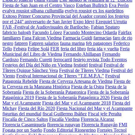
Fiesta de San Juan en el Centro Vasco
Esteban Bullrich
Eva Perón
evalyn rousiot silbana cullumilla
evelyn rousiot
ex los gardelitos
Exitoso Primer Concurso Provincial del Asador coronó los festejos
por el 244° aniversario de San Javier
Expo Idevi
Ezequiel Urrutia
FAB -Festival de Audiovisuales de Bariloche-
Fabian Spataro
fabricio balogh
Facundo López
Facundo Montecino Odarda
Fairfax
familiares
Fana Falcon Viedma
Farmacia Guidi
farmacias
faro de rio
negro
fatpren
Fatpren salarios
fauna marina
feb patagones
Federico
Tello
Fehgra
Felipe Solá
FER
feria del libro
feria ida y vuelta
Feria
Municipal del Libro de Viedma
Fernando Ahillapan
Fernando
Cardozo
Fernando Curetti
ferrocarril
festejo revista Todo Eventos
Festejos del Día del Niño en Viedma
festigirl
festival
Festival de
Títeres Quique Sánchez Vera
Festival de Títeres Viedma
Festival del
Viento
Festival Internacional de Títeres “T.E.M.P.A.”
Festival
Patagonia Rebelde
Fiesta de Cerveza Artesana de Viedma
Fiesta de
la Cerveza en la Manzana Histórica
Fiesta de la Ostra
Fiesta de la
Soberanía
Fiesta de la Soberanía Patagonica
Fiesta de la Soberanía
Patagónica 2019
Fiesta de la Soberanía Patagónica 2026
Fiesta del
Mar y el Acampante
Fiesta del Mar y el Acampante 2018
Fiesta del
Michay
Fiesta del Río 2020
Fiesta Nacional del Mar y el Acampante
figuritas del mundial
fiscal Guillermo Ibáñez
Fiscal jefe Peralta
Fiscalía de Cinco Saltos
Fiscalía Viedma
Florencia Alcaraz
Florencia Casamiquela
florencia rupayan
Florencia Rupayán
FMI
Fogata por un Sueño
Fondo Editorial Rionegrino
Forrajes Tecnol