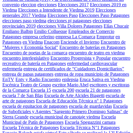
convenio
eleccion
elecciones
Elecciones 2017
Elecciones 2019 en
Viedma
Elecciones a Intendente de Viedma 2019
Elecciones
generales 2017 Viedma
Elecciones Paso
Elecciones Paso Patagones
elecciones paso viedma
elecciones pj patagones
elecciones
provinciales 2019
elecciones Villa Dolores Patagones
Elías Chucair
Emiliano Balbin
Emilio Collueque
Empleados de Comercio
Patagones
empresa ceferino
empresa La Comarca
Emprotur
en
Patagones
en Viedma
Enacom
Enciende el Invierno
Encuentro de
"Mujeres y Economía Social"
Encuentro de baterías en Patagones
Encuentro de poetas de la comarca
encuentro de teatro en viedma
encuentro interlegislativo
Encuentro Progresista y Popular
encuentro
recreativo de batería en Patagones
enfermedad cardiovascular
enfermería
entrega de certificados de “Cuidadores Domiciliarios”
entrega de papas patagones
entrega de ropa municipio de Patagones
EnTV
Entv y Radio Encuentro
epilepsia
Eruca Sativa en Viedma
Escénica Teatro de Grupo
escritor Mario Abel
escritores y escritoras
de la Comarca
Escuela 15
escuela 200
escuela 21 de patagones
escuela 7 de San Blas
Escuela de Arte Alcides Biagetti
escuela de
arte de patagones
Escuela de Educación Técnica n° 1 Patagones
escuela de equitacion de patagones
escuela de guardavidas
Escuela
de Suboficiales y Agentes "Sargento Primero Domingo Salinas" de
Sierra Grande
escuela municipal de canotaje viedma
Escuela
Municipal de Patín de Patagones
Escuela Spegazzini camara
Escuela Técnica de Patagones
Escuela Técnica N°1 Patagones
Espacio Rakesh
estafa virtual
Este sábado se realizará la 12º Edición