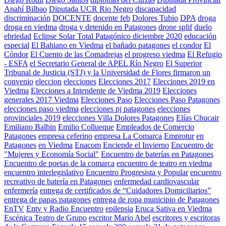
Anahí Bilbao
Diputada UCR Rio Negro
discapacidad
discriminación
DOCENTE
docente feb
Dolores Tubio
DPA
droga
droga en viedma
droga y detenido en Patagones
drone splif
duelo
ebriedad
Eclipse Solar Total Patagónico diciembre 2020
educación
especial
El Bahiano en Viedma
el bañado patagones
el condor
El
Cóndor
El Cuento de las Comadrejas
el progreso viedma
El Refugio
- ESFA
el Secretario General de APEL Río Negro
El Superior
Tribunal de Justicia (STJ) y la Universidad de Flores firmaron un
convenio
eleccion
elecciones
Elecciones 2017
Elecciones 2019 en
Viedma
Elecciones a Intendente de Viedma 2019
Elecciones
generales 2017 Viedma
Elecciones Paso
Elecciones Paso Patagones
elecciones paso viedma
elecciones pj patagones
elecciones
provinciales 2019
elecciones Villa Dolores Patagones
Elías Chucair
Emiliano Balbin
Emilio Collueque
Empleados de Comercio
Patagones
empresa ceferino
empresa La Comarca
Emprotur
en
Patagones
en Viedma
Enacom
Enciende el Invierno
Encuentro de
"Mujeres y Economía Social"
Encuentro de baterías en Patagones
Encuentro de poetas de la comarca
encuentro de teatro en viedma
encuentro interlegislativo
Encuentro Progresista y Popular
encuentro
recreativo de batería en Patagones
enfermedad cardiovascular
enfermería
entrega de certificados de “Cuidadores Domiciliarios”
entrega de papas patagones
entrega de ropa municipio de Patagones
EnTV
Entv y Radio Encuentro
epilepsia
Eruca Sativa en Viedma
Escénica Teatro de Grupo
escritor Mario Abel
escritores y escritoras