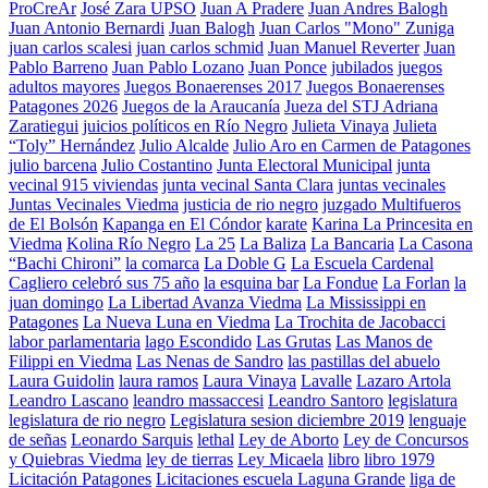
ProCreAr
José Zara UPSO
Juan A Pradere
Juan Andres Balogh
Juan Antonio Bernardi
Juan Balogh
Juan Carlos "Mono" Zuniga
juan carlos scalesi
juan carlos schmid
Juan Manuel Reverter
Juan
Pablo Barreno
Juan Pablo Lozano
Juan Ponce
jubilados
juegos
adultos mayores
Juegos Bonaerenses 2017
Juegos Bonaerenses
Patagones 2026
Juegos de la Araucanía
Jueza del STJ Adriana
Zaratiegui
juicios políticos en Río Negro
Julieta Vinaya
Julieta
“Toly” Hernández
Julio Alcalde
Julio Aro en Carmen de Patagones
julio barcena
Julio Costantino
Junta Electoral Municipal
junta
vecinal 915 viviendas
junta vecinal Santa Clara
juntas vecinales
Juntas Vecinales Viedma
justicia de rio negro
juzgado Multifueros
de El Bolsón
Kapanga en El Cóndor
karate
Karina La Princesita en
Viedma
Kolina Río Negro
La 25
La Baliza
La Bancaria
La Casona
“Bachi Chironi”
la comarca
La Doble G
La Escuela Cardenal
Cagliero celebró sus 75 año
la esquina bar
La Fondue
La Forlan
la
juan domingo
La Libertad Avanza Viedma
La Mississippi en
Patagones
La Nueva Luna en Viedma
La Trochita de Jacobacci
labor parlamentaria
lago Escondido
Las Grutas
Las Manos de
Filippi en Viedma
Las Nenas de Sandro
las pastillas del abuelo
Laura Guidolin
laura ramos
Laura Vinaya
Lavalle
Lazaro Artola
Leandro Lascano
leandro massaccesi
Leandro Santoro
legislatura
legislatura de rio negro
Legislatura sesion diciembre 2019
lenguaje
de señas
Leonardo Sarquis
lethal
Ley de Aborto
Ley de Concursos
y Quiebras Viedma
ley de tierras
Ley Micaela
libro
libro 1979
Licitación Patagones
Licitaciones escuela Laguna Grande
liga de