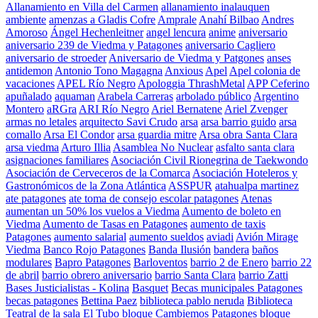
Allanamiento en Villa del Carmen
allanamiento inalauquen
ambiente
amenzas a Gladis Cofre
Amprale
Anahí Bilbao
Andres
Amoroso
Ángel Hechenleitner
angel lencura
anime
aniversario
aniversario 239 de Viedma y Patagones
aniversario Cagliero
aniversario de stroeder
Aniversario de Viedma y Patgones
anses
antidemon
Antonio Tono Magagna
Anxious
Apel
Apel colonia de
vacaciones
APEL Río Negro
Apologgia ThrashMetal
APP Ceferino
apuñalado
aquaman
Arabela Carreras
arbolado público
Argentino
Montero
aRGra
ARI Río Negro
Ariel Bernatene
Ariel Zvenger
armas no letales
arquitecto Savi Crudo
arsa
arsa barrio guido
arsa
comallo
Arsa El Condor
arsa guardia mitre
Arsa obra Santa Clara
arsa viedma
Arturo Illia
Asamblea No Nuclear
asfalto santa clara
asignaciones familiares
Asociación Civil Rionegrina de Taekwondo
Asociación de Cerveceros de la Comarca
Asociación Hoteleros y
Gastronómicos de la Zona Atlántica
ASSPUR
atahualpa martinez
ate patagones
ate toma de consejo escolar patagones
Atenas
aumentan un 50% los vuelos a Viedma
Aumento de boleto en
Viedma
Aumento de Tasas en Patagones
aumento de taxis
Patagones
aumento salarial
aumento sueldos
aviadi
Avión Mirage
Viedma
Banco Rojo Patagones
Banda Ilusión
bandera
baños
modulares
Bapro Patagones
Barloventos
barrio 2 de Enero
barrio 22
de abril
barrio obrero aniversario
barrio Santa Clara
barrio Zatti
Bases Justicialistas - Kolina
Basquet
Becas municipales Patagones
becas patagones
Bettina Paez
biblioteca pablo neruda
Biblioteca
Teatral de la sala El Tubo
bloque Cambiemos Patagones
bloque