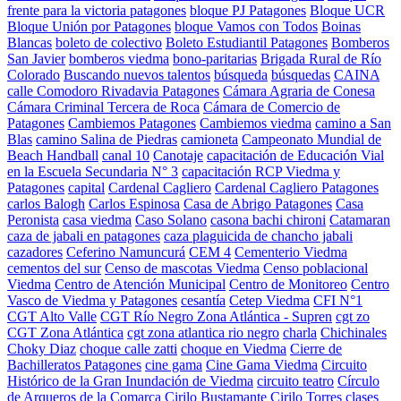
frente para la victoria patagones
bloque PJ Patagones
Bloque UCR
Bloque Unión por Patagones
bloque Vamos con Todos
Boinas
Blancas
boleto de colectivo
Boleto Estudiantil Patagones
Bomberos
San Javier
bomberos viedma
bono-paritarias
Brigada Rural de Río
Colorado
Buscando nuevos talentos
búsqueda
búsquedas
CAINA
calle Comodoro Rivadavia Patagones
Cámara Agraria de Conesa
Cámara Criminal Tercera de Roca
Cámara de Comercio de
Patagones
Cambiemos Patagones
Cambiemos viedma
camino a San
Blas
camino Salina de Piedras
camioneta
Campeonato Mundial de
Beach Handball
canal 10
Canotaje
capacitación de Educación Vial
en la Escuela Secundaria N° 3
capacitación RCP Viedma y
Patagones
capital
Cardenal Cagliero
Cardenal Cagliero Patagones
carlos Balogh
Carlos Espinosa
Casa de Abrigo Patagones
Casa
Peronista
casa viedma
Caso Solano
casona bachi chironi
Catamaran
caza de jabali en patagones
caza plaguicida de chancho jabali
cazadores
Ceferino Namuncurá
CEM 4
Cementerio Viedma
cementos del sur
Censo de mascotas Viedma
Censo poblacional
Viedma
Centro de Atención Municipal
Centro de Monitoreo
Centro
Vasco de Viedma y Patagones
cesantía
Cetep Viedma
CFI N°1
CGT Alto Valle
CGT Río Negro Zona Atlántica - Supren
cgt zo
CGT Zona Atlántica
cgt zona atlantica rio negro
charla
Chichinales
Choky Diaz
choque calle zatti
choque en Viedma
Cierre de
Bachilleratos Patagones
cine gama
Cine Gama Viedma
Circuito
Histórico de la Gran Inundación de Viedma
circuito teatro
Círculo
de Arqueros de la Comarca
Cirilo Bustamante
Cirilo Torres
clases