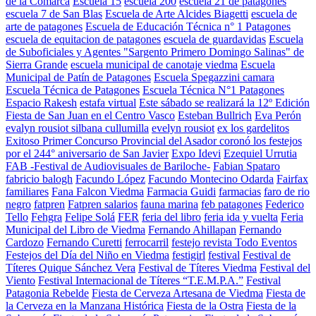
de la Comarca
Escuela 15
escuela 200
escuela 21 de patagones
escuela 7 de San Blas
Escuela de Arte Alcides Biagetti
escuela de
arte de patagones
Escuela de Educación Técnica n° 1 Patagones
escuela de equitacion de patagones
escuela de guardavidas
Escuela
de Suboficiales y Agentes "Sargento Primero Domingo Salinas" de
Sierra Grande
escuela municipal de canotaje viedma
Escuela
Municipal de Patín de Patagones
Escuela Spegazzini camara
Escuela Técnica de Patagones
Escuela Técnica N°1 Patagones
Espacio Rakesh
estafa virtual
Este sábado se realizará la 12º Edición
Fiesta de San Juan en el Centro Vasco
Esteban Bullrich
Eva Perón
evalyn rousiot silbana cullumilla
evelyn rousiot
ex los gardelitos
Exitoso Primer Concurso Provincial del Asador coronó los festejos
por el 244° aniversario de San Javier
Expo Idevi
Ezequiel Urrutia
FAB -Festival de Audiovisuales de Bariloche-
Fabian Spataro
fabricio balogh
Facundo López
Facundo Montecino Odarda
Fairfax
familiares
Fana Falcon Viedma
Farmacia Guidi
farmacias
faro de rio
negro
fatpren
Fatpren salarios
fauna marina
feb patagones
Federico
Tello
Fehgra
Felipe Solá
FER
feria del libro
feria ida y vuelta
Feria
Municipal del Libro de Viedma
Fernando Ahillapan
Fernando
Cardozo
Fernando Curetti
ferrocarril
festejo revista Todo Eventos
Festejos del Día del Niño en Viedma
festigirl
festival
Festival de
Títeres Quique Sánchez Vera
Festival de Títeres Viedma
Festival del
Viento
Festival Internacional de Títeres “T.E.M.P.A.”
Festival
Patagonia Rebelde
Fiesta de Cerveza Artesana de Viedma
Fiesta de
la Cerveza en la Manzana Histórica
Fiesta de la Ostra
Fiesta de la