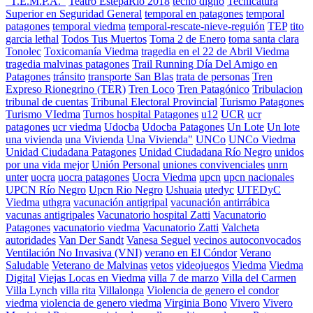
"T.E.M.P.A."
Teatro EstepaRio 2018
techo digno
Tecnicatura
Superior en Seguridad General
temporal en patagones
temporal
patagones
temporal viedma
temporal-rescate-nieve-reguión
TEP
tito
garcia lethal
Todos Tus Muertos
Toma 2 de Enero
toma santa clara
Tonolec
Toxicomanía Viedma
tragedia en el 22 de Abril Viedma
tragedia malvinas patagones
Trail Running Día Del Amigo en
Patagones
tránsito
transporte San Blas
trata de personas
Tren
Expreso Rionegrino (TER)
Tren Loco
Tren Patagónico
Tribulacion
tribunal de cuentas
Tribunal Electoral Provincial
Turismo Patagones
Turismo VIedma
Turnos hospital Patagones
u12
UCR
ucr
patagones
ucr viedma
Udocba
Udocba Patagones
Un Lote
Un lote
una vivienda
una Vivienda
Una Vivienda"
UNCo
UNCo Viedma
Unidad Ciudadana Patagones
Unidad Ciudadana Río Negro
unidos
por una vida mejor
Unión Personal
uniones convivenciales
unrn
unter
uocra
uocra patagones
Uocra Viedma
upcn
upcn nacionales
UPCN Río Negro
Upcn Rio Negro
Ushuaia
utedyc
UTEDyC
Viedma
uthgra
vacunación antigripal
vacunación antirrábica
vacunas antigripales
Vacunatorio hospital Zatti
Vacunatorio
Patagones
vacunatorio viedma
Vacunatorio Zatti
Valcheta
autoridades
Van Der Sandt
Vanesa Seguel
vecinos autoconvocados
Ventilación No Invasiva (VNI)
verano en El Cóndor
Verano
Saludable
Veterano de Malvinas
vetos
videojuegos
Viedma
Viedma
Digital
Viejas Locas en Viedma
villa 7 de marzo
Villa del Carmen
Villa Lynch
villa rita
Villalonga
Violencia de genero el condor
viedma
violencia de genero viedma
Virginia Bono
Vivero
Vivero