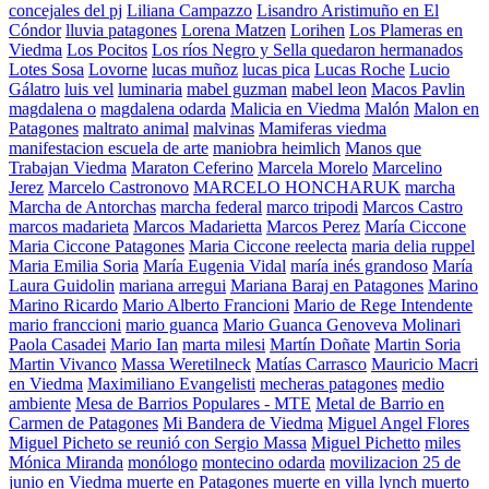
concejales del pj
Liliana Campazzo
Lisandro Aristimuño en El
Cóndor
lluvia patagones
Lorena Matzen
Lorihen
Los Plameras en
Viedma
Los Pocitos
Los ríos Negro y Sella quedaron hermanados
Lotes Sosa
Lovorne
lucas muñoz
lucas pica
Lucas Roche
Lucio
Gálatro
luis vel
luminaria
mabel guzman
mabel leon
Macos Pavlin
magdalena o
magdalena odarda
Malicia en Viedma
Malón
Malon en
Patagones
maltrato animal
malvinas
Mamiferas viedma
manifestacion escuela de arte
maniobra heimlich
Manos que
Trabajan Viedma
Maraton Ceferino
Marcela Morelo
Marcelino
Jerez
Marcelo Castronovo
MARCELO HONCHARUK
marcha
Marcha de Antorchas
marcha federal
marco tripodi
Marcos Castro
marcos madarieta
Marcos Madarietta
Marcos Perez
María Ciccone
Maria Ciccone Patagones
Maria Ciccone reelecta
maria delia ruppel
Maria Emilia Soria
María Eugenia Vidal
maría inés grandoso
María
Laura Guidolin
mariana arregui
Mariana Baraj en Patagones
Marino
Marino Ricardo
Mario Alberto Francioni
Mario de Rege Intendente
mario franccioni
mario guanca
Mario Guanca Genoveva Molinari
Paola Casadei
Mario Ian
marta milesi
Martín Doñate
Martin Soria
Martin Vivanco
Massa Weretilneck
Matías Carrasco
Mauricio Macri
en Viedma
Maximiliano Evangelisti
mecheras patagones
medio
ambiente
Mesa de Barrios Populares - MTE
Metal de Barrio en
Carmen de Patagones
Mi Bandera de Viedma
Miguel Angel Flores
Miguel Picheto se reunió con Sergio Massa
Miguel Pichetto
miles
Mónica Miranda
monólogo
montecino odarda
movilizacion 25 de
junio en Viedma
muerte en Patagones
muerte en villa lynch
muerto