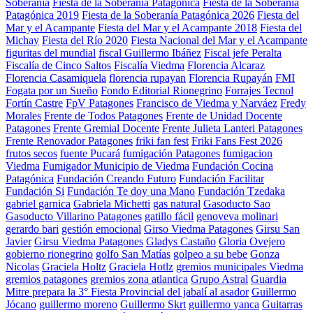
Soberanía
Fiesta de la Soberanía Patagonica
Fiesta de la Soberanía
Patagónica 2019
Fiesta de la Soberanía Patagónica 2026
Fiesta del
Mar y el Acampante
Fiesta del Mar y el Acampante 2018
Fiesta del
Michay
Fiesta del Río 2020
Fiesta Nacional del Mar y el Acampante
figuritas del mundial
fiscal Guillermo Ibáñez
Fiscal jefe Peralta
Fiscalía de Cinco Saltos
Fiscalía Viedma
Florencia Alcaraz
Florencia Casamiquela
florencia rupayan
Florencia Rupayán
FMI
Fogata por un Sueño
Fondo Editorial Rionegrino
Forrajes Tecnol
Fortín Castre
FpV Patagones
Francisco de Viedma y Narváez
Fredy
Morales
Frente de Todos Patagones
Frente de Unidad Docente
Patagones
Frente Gremial Docente
Frente Julieta Lanteri Patagones
Frente Renovador Patagones
friki fan fest
Friki Fans Fest 2026
frutos secos
fuente Pucará
fumigación Patagones
fumigacion
Viedma
Fumigador Municipio de Viedma
Fundación Cocina
Patagónica
Fundación Creando Futuro
Fundación Facilitar
Fundación Si
Fundación Te doy una Mano
Fundación Tzedaka
gabriel garnica
Gabriela Michetti
gas natural
Gasoducto Sao
Gasoducto Villarino Patagones
gatillo fácil
genoveva molinari
gerardo bari
gestión emocional
Girso Viedma Patagones
Girsu San
Javier
Girsu Viedma Patagones
Gladys Castaño
Gloria Ovejero
gobierno rionegrino
golfo San Matías
golpeo a su bebe
Gonza
Nicolas
Graciela Holtz
Graciela Hotlz
gremios municipales Viedma
gremios patagones
gremios zona atlantica
Grupo Astral
Guardia
Mitre prepara la 3° Fiesta Provincial del jabalí al asador
Guillermo
Jócano
guillermo moreno
Guillermo Skrt
guillermo yanca
Guitarras