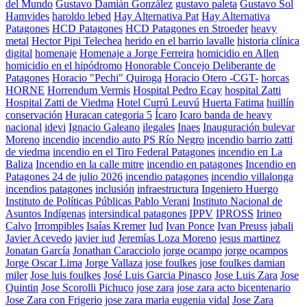
del Mundo
Gustavo Damián González
gustavo paleta
Gustavo Sol
Hamvides
haroldo lebed
Hay Alternativa Pat
Hay Alternativa
Patagones
HCD Patagones
HCD Patagones en Stroeder
heavy
metal
Hector Pipi Telechea
herido en el barrio lavalle
historia clínica
digital
homenaje
Homenaje a Jorge Ferreira
homicidio en Allen
homicidio en el hipódromo
Honorable Concejo Deliberante de
Patagones
Horacio "Pechi" Quiroga
Horacio Otero -CGT-
horcas
HORNE
Horrendum Vermis
Hospital Pedro Ecay
hospital Zatti
Hospital Zatti de Viedma
Hotel Currú Leuvú
Huerta Fatima
huillín
conservación
Huracan categoria 5
Ícaro
Icaro banda de heavy
nacional
idevi
Ignacio Galeano
ilegales
Inaes
Inauguración bulevar
Moreno
incendio
incendio auto PS Río Negro
incendio barrio zatti
de viedma
incendio en el Tiro Federal Patagones
incendio en La
Baliza
Incendio en la calle mitre
incendio en patagones
Incendio en
Patagones 24 de julio 2026
incendio patagones
incendio villalonga
incendios patagones
inclusión
infraestructura
Ingeniero Huergo
Instituto de Políticas Públicas Pablo Verani
Instituto Nacional de
Asuntos Indígenas
intersindical patagones
IPPV
IPROSS
Irineo
Calvo
Irrompibles
Isaías Kremer
Iud
Ivan Ponce
Ivan Preuss
jabali
Javier Acevedo
javier iud
Jeremías Loza Moreno
jesus martinez
Jonatan García
Jonathan Caracciolo
jorge ocampo
jorge ocampos
Jorge Oscar Lima
Jorge Vallaza
jose foulkes
jose foulkes damian
miler
Jose luis foulkes
José Luis Garcia Pinasco
Jose Luis Zara
Jose
Quintin
Jose Scorolli Pichuco
jose zara
jose zara acto bicentenario
Jose Zara con Frigerio
jose zara maria eugenia vidal
Jose Zara