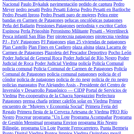
Nacional
Paulo Bykaluk
pavimentación
pedido de captura
Pedro
Meyer
pedro pesatti
Pedro Pesatti Edersa
Pedro Pesatti en Bariloche
Pedro Pesatti Ipross
Pedro Pesatti paro de mujeres
Pelea entre
bandas en Carmen de Patagones
pelucas oncológicas patagones
Peña del Bailarin
Pensiones Patagones
periodista y escritor Carlos
Espinosa
Perla Prigoshin
Peronismo Militante
Pesatti - Weretilneck
Pesca infantil San Blas
Pier
pirotecnia patagones
pirotecnia viedma
PJ - FpV Patagones
PJ Patagones
plan 25 viviendas de patagones
Plan Castello
Plan Fines en Cagliero
plaza alsina
plaza Lacarra de
Carmen de Patagones
Plazoleta del Pescador Deportivo
Pocho León
Poder Judicial de General Roca
Poder Judicial de Río Negro
Poder
Judicial de Roca
Poder Judicial Viedma
policía
Policía Comunal
policia comunal
Policia Comunal de Carmen de Patagones
Policía
Comunal de Patagones
policia comunal patagones
policia de el
cóndor
policia de patagones
policia de rio negr
policia de rio negro
policias maragatos
Por Alejandro Assis - Presidente del Centro de
Inversión y Desarrollo Patagónico — CIDP
Portal de Servicios de
Viedma
Pre-cooperativa de la Chacra Spegazzini
Prefectura
Patagones
prensa charla
primer calefón solar en Viedma
Primer
encuentro de “Mujeres y Economía Social”
Primera Feria del
Regalo
Primera fiesta de la Cerveza Artesana de Viedma
PRO Río
Negro
Procrear
programa "Un Lote
Programa Acompañar
Programa
de Gestión Menstrual
programa Envion
programa Río Negro
Bilingüe.
programa Un Lote
Puente Ferrocarretero.
Punta Bermeja
Punto Digital Viedma
Puntos limpios Viedma
Quirofano movil