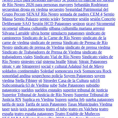
de Río Negro 2026 para personas mayores
Sebastián Rodriguez
secuestran droga en viedma
secuestro
Seguridad Patrimonial del
Grupo Pecom
SENAF Río Negro
sentada de padres CEM 4
Sergio
Massa
Sergio Palazzo
sergio wisky
Serpentor
sesión
sesión Concejo
Deliberante SAO
Sesión HCD Patagones
sesipon
sicavi
Sicomental
sicometal
silbana cullumilla
silbana cullumilla mariana arregui
Silvana Larralde
silvia horne
simulacro patagones
sindicato de
camioneros
Sindicato de la Carne de Río Negro
sindicato de la
carne de viedma
sindicato de prensa
Sindicato de Prensa de Río
Negro
sindicato de prensa de Viedma
sindicato de prensa viedma
Sindicato de Trabajadores de Prensa de Viedma
sindicato de
trabajadores viales
Sindicato Vial de Río Negro
Sindicato viales de
Río Negro
siniestro vial
sistema braille
Sitraic
Sitraic Patagones
sitraic y ate
Sitraprenvi
social y cultural Adalquí
Sol de Mayo
soldados continentales
Soledad
somoncura rock
Somuncura Rock
sonoridad andina
sospechoso policía
Soyem Patagones
soyem
viedma
Stella Fibiger
stj
Stroeder Casa de la Cultura
sub16
Subcomisaría 63 de Viedma
sube
Sube Patagones
subsidio
patagonico
sueldos
sueldos estatales
superior tribunal de justicia
Superior Tribunal de Justicia de Río Negro
Superior Tribunal de
Justicia RN
Suplica en Viedma
Supren
suteba feb
suteba patagones
tarifa de taxis
Tarifa de taxis Patagones
Tasas Municipales Viedma
taser
taxis
taxis patagones
teatro el tubo
teatro en Valcheta
teatro
españa
teatro españa patagones
Teatro Estable de Muñecos