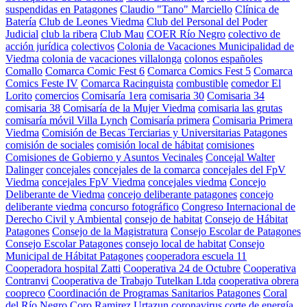
suspendidas en Patagones
Claudio "Tano" Marciello
Clínica de
Batería
Club de Leones Viedma
Club del Personal del Poder
Judicial
club la ribera
Club Mau
COER Río Negro
colectivo de
acción jurídica
colectivos
Colonia de Vacaciones Municipalidad de
Viedma
colonia de vacaciones villalonga
colonos españoles
Comallo
Comarca Comic Fest 6
Comarca Comics Fest 5
Comarca
Comics Feste IV
Comarca Racinguista
combustible
comedor El
Lorito
comercios
Comisaría 1era
comisaria 30
Comisaria 34
comisaria 38
Comisaría de la Mujer Viedma
comisaria las grutas
comisaría móvil Villa Lynch
Comisaría primera
Comisaria Primera
Viedma
Comisión de Becas Terciarias y Universitarias Patagones
comisión de sociales
comisión local de hábitat
comisiones
Comisiones de Gobierno y Asuntos Vecinales
Concejal Walter
Dalinger
concejales
concejales de la comarca
concejales del FpV
Viedma
concejales FpV Viedma
concejales viedma
Concejo
Deliberante de Viedma
concejo deliberante patagones
concejo
deliberante viedma
concurso fotográfico
Congreso Internacional de
Derecho Civil y Ambiental
consejo de habitat
Consejo de Hábitat
Patagones
Consejo de la Magistratura
Consejo Escolar de Patagones
Consejo Escolar Patagones
consejo local de habitat
Consejo
Municipal de Hábitat Patagones
cooperadora escuela 11
Cooperadora hospital Zatti
Cooperativa 24 de Octubre
Cooperativa
Contranvi
Cooperativa de Trabajo Tutelkan Ltda
cooperativa obrera
coopreco
Coordinación de Programas Sanitarios Patagones
Coral
del Río Negro
Coro Ramirez Urtazun
coronavirus
corte de energía