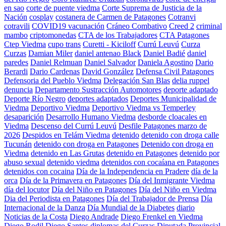
en sao
corte de puente viedma
Corte Suprema de Justicia de la
Nación
cosplay
costanera de Carmen de Patagones
Cotranvi
cotravili
COVID19 vacunación
Cráneo Combativo
Creed 2
criminal
mambo
criptomonedas
CTA de los Trabajadores
CTA Patagones
Ctep Viedma
cupo trans
Curetti - Kiciloff
Currú Leuvú
Curza
Curzas
Damian Miler
daniel antenao Black
Daniel Badié
daniel
paredes
Daniel Relmuan
Daniel Salvador
Daniela Agostino
Dario
Berardi
Dario Cardenas
David González
Defensa Civil Patagones
Defensoria del Pueblo Viedma
Delegación San Blas
delia ruppel
denuncia
Departamento Sustracción Automotores
deporte adaptado
Deporte Río Negro
deportes adaptados
Deportes Municipalidad de
Viedma
Deportivo Viedma
Deportivo Viedma vs Temperley
desaparición
Desarrollo Humano Viedma
desborde cloacales en
Viedma
Descenso del Currú Leuvú
Desfile Patagones marzo de
2026
Despidos en Telám Viedma
detenido
detenido con droga calle
Tucunán
detenido con droga en Patagones
Detenido con droga en
Viedma
detenido en Las Grutas
detenido en Patagones
detenido por
abuso sexual
detenido viedma
detenidos con cocaíana en Patagones
detenidos con cocaina
Día de la Independencia en Pradere
día de la
orca
Día de la Primavera en Patagones
Día del Inmigrante Viedma
día del locutor
Día del Niño en Patagones
Día del Niño en Viedma
Dia del Periodista en Patagones
Día del Trabajador de Prensa
Día
Internacional de la Danza
Día Mundial de la Diabetes
diario
Noticias de la Costa
Diego Andrade
Diego Frenkel en Viedma
Diego Rodil
Diego Santos
diplomas del Curzas
Diputada Provincial