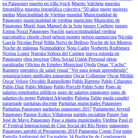
en Patagones
muerto en villa lynch
Muerto Valcheta
muestra
fotográfica
muestra fotográfica colectiva “50 años
mujer
mujeres
multas
Muncipalidad de Viedma
mundial
Municipalidad de
Patagones
municipalidad de viedma
municipio
Municipio de
Patagones
Murió Juan Manuel de la Sota
museo Cagliero
museo
Emma Nozzi Patagones
Nación
narcocriminalidad viedma
narcotrafico choele choel
nelson montes
nelson namuncura
Nicolás
García
Nicolas Peral
Nilda Nervi de Belloso
Noche de los Museos
Noche de milonga
Nompalidece
Nora Cader
Norberto Rodriguez
Norina Lopez
Nuestra Señora del Carmen
nueva rotonda en
Patagones
obra procrear
Obra Social Unión Personal
obras
paralizadas
Oficina de Empleo Municipal
Ojeda
Omar "Cacho"
Ramirez
operativo de salud visual "Ver para seguir aprendiendo"
organizaciones sindicales patagones
Oscar Collueque
Oscar Meilán
Oscar Veloso
Osvaldo Rampellotto
Pablo Barreno
Pablo Cifuentes
Pablo Diaz
Pablo Melano
Pablo Porcelli
Pablo Soler
Pago de
salarios empleados públicos
pago de salarios patagones
pago de
salarios río negro
Palmieri Alejandro
Paloma Tubio
paola casadei
paraepade
paritarias docente
Paritarias municipales Patagones
Paritarias Patagones
paritarias patagones 2017
Parlamento Juvenil
Patagones
Parque Eolico Villalonga
partido socialista
Pasaje San
José de Mayo Patagones
Pase a planta municipales Viedma
Pasó el
4° Festival Internacional de Cine Social del Río Negro
patagones
Patagones aprobó el Presupuesto 2019
Patagonia Comic Fest
patin
Patrulla Ambiental del Escuadrón 34 Bariloche de Gendarmería