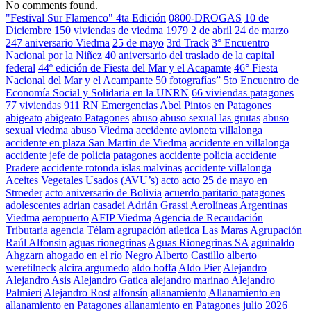
No comments found.
"Festival Sur Flamenco" 4ta Edición
0800-DROGAS
10 de
Diciembre
150 viviendas de viedma
1979
2 de abril
24 de marzo
247 aniversario Viedma
25 de mayo
3rd Track
3° Encuentro
Nacional por la Niñez
40 aniversario del traslado de la capital
federal
44º edición de Fiesta del Mar y el Acapamte
46° Fiesta
Nacional del Mar y el Acampante
50 fotografías”
5to Encuentro de
Economía Social y Solidaria en la UNRN
66 viviendas patagones
77 viviendas
911 RN Emergencias
Abel Pintos en Patagones
abigeato
abigeato Patagones
abuso
abuso sexual las grutas
abuso
sexual viedma
abuso Viedma
accidente avioneta villalonga
accidente en plaza San Martin de Viedma
accidente en villalonga
accidente jefe de policia patagones
accidente policia
accidente
Pradere
accidente rotonda islas malvinas
accidente villalonga
Aceites Vegetales Usados (AVU’s)
acto
acto 25 de mayo en
Stroeder
acto aniversario de Bolivia
acuerdo paritario patagones
adolescentes
adrian casadei
Adrián Grassi
Aerolíneas Argentinas
Viedma
aeropuerto
AFIP Viedma
Agencia de Recaudación
Tributaria
agencia Télam
agrupación atletica Las Maras
Agrupación
Raúl Alfonsin
aguas rionegrinas
Aguas Rionegrinas SA
aguinaldo
Ahgzarn
ahogado en el río Negro
Alberto Castillo
alberto
weretilneck
alcira argumedo
aldo boffa
Aldo Pier
Alejandro
Alejandro Asis
Alejandro Gatica
alejandro marinao
Alejandro
Palmieri
Alejandro Rost
alfonsín
allanamiento
Allanamiento en
allanamiento en Patagones
allanamiento en Patagones julio 2026