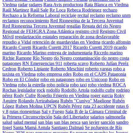
Viedma
radar
radares
Rara Avis productora
Rata Blanca en Viedma
Raúl Martinez
Raúl Sale
Re Loca
Rebeca Rodriguez
rechazo
Rechazo a la Reforma Laboral
reciclaje
recital
reclamo
reclamo unrn
reclamos
reconocimiento
Red Rionegrina de la Tercera Juventud
Red Rionegrina Tercera Juventud
regalías
Regata del río Negro
Regional de FEHGRA Zona Atlántica
registro civil
Registro Civil
Móvil
regularización estatales
reparación de zona desfavorable
repudio a Vidal
retención de guardavidas en Viedma
ricardo alfonsin
Ricardo Curetti
Ricardo Curetti 2017
Ricardo Curetti 2019
ricardo
marino
Ricardo Marino entrega de indumentaria
Riccrdo marino
Richie Ramone
Río Negro
río Negro contaminación
río negro costa
patagones
RN Emergencias 911
roberta scavo
Roberto Julían Peréz
Cedron
Roberto Lipiante
Roberto Meschini
roberto vargas
robo a
taxista en Viedma
robo empresa edes
Robo en el CAPS Patagonia
Robo en El Cóndor
robo en patagones
robo en Unicoop
Robo en
Viedma
robo la estrella
robo policia
robo taxi
robo viedma
ROCA
Rochas legislador
rock
rodolfo
Rodolfo Artola
rodolfo cufre
rodrigo
pérez
Rody Cufre
Rogelio Frigerio en Viedma
roger garcia
Roky
Aguirre
Rolando Arrizabalaga
Rubén "Cuniyo" Maglione
Rubén
López
Ruben Molina UPCN
Rubén Pérez
ruta 23 accidente
rutas 6
y 8
rutas rionegrinas
Sal y Fuego
Sala B de la Cámara Criminal de
la Primera Circunscripción
Sala del Libertador
salarios
salmonella
salud
salud mental
san blas
san blas pesca
san javier
sanción
sandro
fogel
Santa Mamá Antula
Santiago Dalmaú
Se poJuegos de Río
Negro 2026 para personas mayores
Se ponen en marcha los Juegos