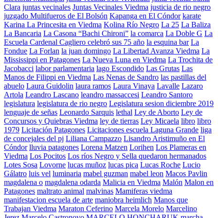
Clara
juntas vecinales
Juntas Vecinales Viedma
justicia de rio negro
juzgado Multifueros de El Bolsón
Kapanga en El Cóndor
karate
Karina La Princesita en Viedma
Kolina Río Negro
La 25
La Baliza
La Bancaria
La Casona “Bachi Chironi”
la comarca
La Doble G
La
Escuela Cardenal Cagliero celebró sus 75 año
la esquina bar
La
Fondue
La Forlan
la juan domingo
La Libertad Avanza Viedma
La
Mississippi en Patagones
La Nueva Luna en Viedma
La Trochita de
Jacobacci
labor parlamentaria
lago Escondido
Las Grutas
Las
Manos de Filippi en Viedma
Las Nenas de Sandro
las pastillas del
abuelo
Laura Guidolin
laura ramos
Laura Vinaya
Lavalle
Lazaro
Artola
Leandro Lascano
leandro massaccesi
Leandro Santoro
legislatura
legislatura de rio negro
Legislatura sesion diciembre 2019
lenguaje de señas
Leonardo Sarquis
lethal
Ley de Aborto
Ley de
Concursos y Quiebras Viedma
ley de tierras
Ley Micaela
libro
libro
1979
Licitación Patagones
Licitaciones escuela Laguna Grande
liga
de concejales del pj
Liliana Campazzo
Lisandro Aristimuño en El
Cóndor
lluvia patagones
Lorena Matzen
Lorihen
Los Plameras en
Viedma
Los Pocitos
Los ríos Negro y Sella quedaron hermanados
Lotes Sosa
Lovorne
lucas muñoz
lucas pica
Lucas Roche
Lucio
Gálatro
luis vel
luminaria
mabel guzman
mabel leon
Macos Pavlin
magdalena o
magdalena odarda
Malicia en Viedma
Malón
Malon en
Patagones
maltrato animal
malvinas
Mamiferas viedma
manifestacion escuela de arte
maniobra heimlich
Manos que
Trabajan Viedma
Maraton Ceferino
Marcela Morelo
Marcelino
Jerez
Marcelo Castronovo
MARCELO HONCHARUK
marcha