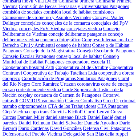
comisaría móvil Villa Lynch
Comisaría primera
Comisaria Primera
Viedma
Comisión de Becas Terciarias y Universitarias Patagones
comisión de sociales
comisión local de hábitat
comisiones
Comisiones de Gobierno y Asuntos Vecinales
Concejal Walter
Dalinger
concejales
concejales de la comarca
concejales del FpV
Viedma
concejales FpV Viedma
concejales viedma
Concejo
Deliberante de Viedma
concejo deliberante patagones
concejo
deliberante viedma
concurso fotográfico
Congreso Internacional de
Derecho Civil y Ambiental
consejo de habitat
Consejo de Hábitat
Patagones
Consejo de la Magistratura
Consejo Escolar de Patagones
Consejo Escolar Patagones
consejo local de habitat
Consejo
Municipal de Hábitat Patagones
cooperadora escuela 11
Cooperadora hospital Zatti
Cooperativa 24 de Octubre
Cooperativa
Contranvi
Cooperativa de Trabajo Tutelkan Ltda
cooperativa obrera
coopreco
Coordinación de Programas Sanitarios Patagones
Coral
del Río Negro
Coro Ramirez Urtazun
coronavirus
corte de energía
en sao
corte de puente viedma
Corte Suprema de Justicia de la
Nación
cosplay
costanera de Carmen de Patagones
Cotranvi
cotravili
COVID19 vacunación
Cráneo Combativo
Creed 2
criminal
mambo
criptomonedas
CTA de los Trabajadores
CTA Patagones
Ctep Viedma
cupo trans
Curetti - Kiciloff
Currú Leuvú
Curza
Curzas
Damian Miler
daniel antenao Black
Daniel Badié
daniel
paredes
Daniel Relmuan
Daniel Salvador
Daniela Agostino
Dario
Berardi
Dario Cardenas
David González
Defensa Civil Patagones
Defensoria del Pueblo Viedma
Delegación San Blas
delia ruppel