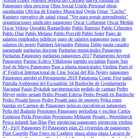
Norina Lopez
Nuestra Señora del Carmen
nueva rotonda en
Patagones
obra procrear
Obra Social Unión Personal
obras
paralizadas
Oficina de Empleo Municipal
Ojeda
Omar "Cacho"
Ramirez
operativo de salud visual "Ver para seguir aprendiendo"
organizaciones sindicales patagones
Oscar Collueque
Oscar Meilán
Oscar Veloso
Osvaldo Rampellotto
Pablo Barreno
Pablo Cifuentes
Pablo Diaz
Pablo Melano
Pablo Porcelli
Pablo Soler
Pago de
salarios empleados públicos
pago de salarios patagones
pago de
salarios río negro
Palmieri Alejandro
Paloma Tubio
paola casadei
paraepade
paritarias docente
Paritarias municipales Patagones
Paritarias Patagones
paritarias patagones 2017
Parlamento Juvenil
Patagones
Parque Eolico Villalonga
partido socialista
Pasaje San
José de Mayo Patagones
Pase a planta municipales Viedma
Pasó el
4° Festival Internacional de Cine Social del Río Negro
patagones
Patagones aprobó el Presupuesto 2019
Patagonia Comic Fest
patin
Patrulla Ambiental del Escuadrón 34 Bariloche de Gendarmería
Nacional
Paulo Bykaluk
pavimentación
pedido de captura
Pedro
Meyer
pedro pesatti
Pedro Pesatti Edersa
Pedro Pesatti en Bariloche
Pedro Pesatti Ipross
Pedro Pesatti paro de mujeres
Pelea entre
bandas en Carmen de Patagones
pelucas oncológicas patagones
Peña del Bailarin
Pensiones Patagones
periodista y escritor Carlos
Espinosa
Perla Prigoshin
Peronismo Militante
Pesatti - Weretilneck
Pesca infantil San Blas
Pier
pirotecnia patagones
pirotecnia viedma
PJ - FpV Patagones
PJ Patagones
plan 25 viviendas de patagones
Plan Castello
Plan Fines en Cagliero
plaza alsina
plaza Lacarra de