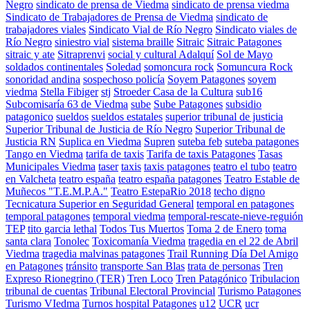
Negro
sindicato de prensa de Viedma
sindicato de prensa viedma
Sindicato de Trabajadores de Prensa de Viedma
sindicato de
trabajadores viales
Sindicato Vial de Río Negro
Sindicato viales de
Río Negro
siniestro vial
sistema braille
Sitraic
Sitraic Patagones
sitraic y ate
Sitraprenvi
social y cultural Adalquí
Sol de Mayo
soldados continentales
Soledad
somoncura rock
Somuncura Rock
sonoridad andina
sospechoso policía
Soyem Patagones
soyem
viedma
Stella Fibiger
stj
Stroeder Casa de la Cultura
sub16
Subcomisaría 63 de Viedma
sube
Sube Patagones
subsidio
patagonico
sueldos
sueldos estatales
superior tribunal de justicia
Superior Tribunal de Justicia de Río Negro
Superior Tribunal de
Justicia RN
Suplica en Viedma
Supren
suteba feb
suteba patagones
Tango en Viedma
tarifa de taxis
Tarifa de taxis Patagones
Tasas
Municipales Viedma
taser
taxis
taxis patagones
teatro el tubo
teatro
en Valcheta
teatro españa
teatro españa patagones
Teatro Estable de
Muñecos "T.E.M.P.A."
Teatro EstepaRio 2018
techo digno
Tecnicatura Superior en Seguridad General
temporal en patagones
temporal patagones
temporal viedma
temporal-rescate-nieve-reguión
TEP
tito garcia lethal
Todos Tus Muertos
Toma 2 de Enero
toma
santa clara
Tonolec
Toxicomanía Viedma
tragedia en el 22 de Abril
Viedma
tragedia malvinas patagones
Trail Running Día Del Amigo
en Patagones
tránsito
transporte San Blas
trata de personas
Tren
Expreso Rionegrino (TER)
Tren Loco
Tren Patagónico
Tribulacion
tribunal de cuentas
Tribunal Electoral Provincial
Turismo Patagones
Turismo VIedma
Turnos hospital Patagones
u12
UCR
ucr