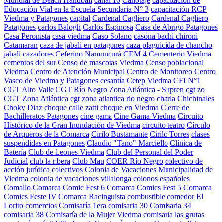
Mundial de Beach Handball
canal 10
Canotaje
capacitación de
Educación Vial en la Escuela Secundaria N° 3
capacitación RCP
Viedma y Patagones
capital
Cardenal Cagliero
Cardenal Cagliero
Patagones
carlos Balogh
Carlos Espinosa
Casa de Abrigo Patagones
Casa Peronista
casa viedma
Caso Solano
casona bachi chironi
Catamaran
caza de jabali en patagones
caza plaguicida de chancho
jabali
cazadores
Ceferino Namuncurá
CEM 4
Cementerio Viedma
cementos del sur
Censo de mascotas Viedma
Censo poblacional
Viedma
Centro de Atención Municipal
Centro de Monitoreo
Centro
Vasco de Viedma y Patagones
cesantía
Cetep Viedma
CFI N°1
CGT Alto Valle
CGT Río Negro Zona Atlántica - Supren
cgt zo
CGT Zona Atlántica
cgt zona atlantica rio negro
charla
Chichinales
Choky Diaz
choque calle zatti
choque en Viedma
Cierre de
Bachilleratos Patagones
cine gama
Cine Gama Viedma
Circuito
Histórico de la Gran Inundación de Viedma
circuito teatro
Círculo
de Arqueros de la Comarca
Cirilo Bustamante
Cirilo Torres
clases
suspendidas en Patagones
Claudio "Tano" Marciello
Clínica de
Batería
Club de Leones Viedma
Club del Personal del Poder
Judicial
club la ribera
Club Mau
COER Río Negro
colectivo de
acción jurídica
colectivos
Colonia de Vacaciones Municipalidad de
Viedma
colonia de vacaciones villalonga
colonos españoles
Comallo
Comarca Comic Fest 6
Comarca Comics Fest 5
Comarca
Comics Feste IV
Comarca Racinguista
combustible
comedor El
Lorito
comercios
Comisaría 1era
comisaria 30
Comisaria 34
comisaria 38
Comisaría de la Mujer Viedma
comisaria las grutas