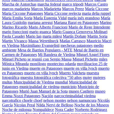
Marcha de Antorchas
marcha federal
marco tripodi
Marcos Castro
marcos madarieta
Marcos Madarietta
Marcos Perez
María Ciccone
Maria Ciccone Patagones
Maria Ciccone reelecta
maria delia ruppel
Maria Emilia Soria
María Eugenia Vidal
maría inés grandoso
María
Laura Guidolin
mariana arregui
Mariana Baraj en Patagones
Marino
Marino Ricardo
Mario Alberto Francioni
Mario de Rege Intendente
mario franccioni
mario guanca
Mario Guanca Genoveva Molinari
Paola Casadei
Mario Ian
marta milesi
Martín Doñate
Martin Soria
Martin Vivanco
Massa Weretilneck
Matías Carrasco
Mauricio Macri
en Viedma
Maximiliano Evangelisti
mecheras patagones
medio
ambiente
Mesa de Barrios Populares - MTE
Metal de Barrio en
Carmen de Patagones
Mi Bandera de Viedma
Miguel Angel Flores
Miguel Picheto se reunió con Sergio Massa
Miguel Pichetto
miles
Mónica Miranda
monólogo
montecino odarda
movilizacion 25 de
junio en Viedma
muerte en Patagones
muerte en villa lynch
muerto
en Patagones
muerto en villa lynch
Muerto Valcheta
muestra
fotográfica
muestra fotográfica colectiva “50 años
mujer
mujeres
multas
Muncipalidad de Viedma
mundial
Municipalidad de
Patagones
municipalidad de viedma
municipio
Municipio de
Patagones
Murió Juan Manuel de la Sota
museo Cagliero
museo
Emma Nozzi Patagones
Nación
narcocriminalidad viedma
narcotrafico choele choel
nelson montes
nelson namuncura
Nicolás
García
Nicolas Peral
Nilda Nervi de Belloso
Noche de los Museos
Noche de milonga
Nompalidece
Nora Cader
Norberto Rodriguez