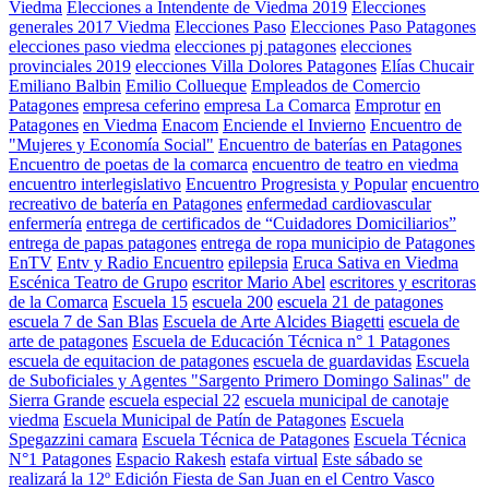
Viedma
Elecciones a Intendente de Viedma 2019
Elecciones
generales 2017 Viedma
Elecciones Paso
Elecciones Paso Patagones
elecciones paso viedma
elecciones pj patagones
elecciones
provinciales 2019
elecciones Villa Dolores Patagones
Elías Chucair
Emiliano Balbin
Emilio Collueque
Empleados de Comercio
Patagones
empresa ceferino
empresa La Comarca
Emprotur
en
Patagones
en Viedma
Enacom
Enciende el Invierno
Encuentro de
"Mujeres y Economía Social"
Encuentro de baterías en Patagones
Encuentro de poetas de la comarca
encuentro de teatro en viedma
encuentro interlegislativo
Encuentro Progresista y Popular
encuentro
recreativo de batería en Patagones
enfermedad cardiovascular
enfermería
entrega de certificados de “Cuidadores Domiciliarios”
entrega de papas patagones
entrega de ropa municipio de Patagones
EnTV
Entv y Radio Encuentro
epilepsia
Eruca Sativa en Viedma
Escénica Teatro de Grupo
escritor Mario Abel
escritores y escritoras
de la Comarca
Escuela 15
escuela 200
escuela 21 de patagones
escuela 7 de San Blas
Escuela de Arte Alcides Biagetti
escuela de
arte de patagones
Escuela de Educación Técnica n° 1 Patagones
escuela de equitacion de patagones
escuela de guardavidas
Escuela
de Suboficiales y Agentes "Sargento Primero Domingo Salinas" de
Sierra Grande
escuela especial 22
escuela municipal de canotaje
viedma
Escuela Municipal de Patín de Patagones
Escuela
Spegazzini camara
Escuela Técnica de Patagones
Escuela Técnica
N°1 Patagones
Espacio Rakesh
estafa virtual
Este sábado se
realizará la 12º Edición Fiesta de San Juan en el Centro Vasco