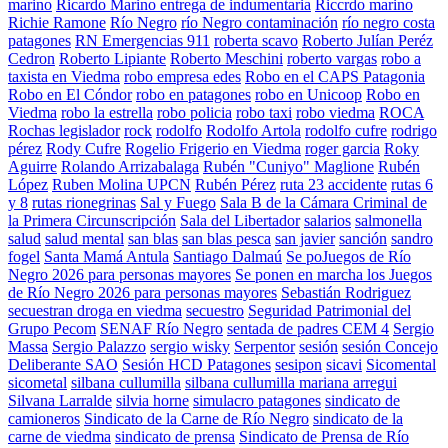
marino
Ricardo Marino entrega de indumentaria
Riccrdo marino
Richie Ramone
Río Negro
río Negro contaminación
río negro costa
patagones
RN Emergencias 911
roberta scavo
Roberto Julían Peréz
Cedron
Roberto Lipiante
Roberto Meschini
roberto vargas
robo a
taxista en Viedma
robo empresa edes
Robo en el CAPS Patagonia
Robo en El Cóndor
robo en patagones
robo en Unicoop
Robo en
Viedma
robo la estrella
robo policia
robo taxi
robo viedma
ROCA
Rochas legislador
rock
rodolfo
Rodolfo Artola
rodolfo cufre
rodrigo
pérez
Rody Cufre
Rogelio Frigerio en Viedma
roger garcia
Roky
Aguirre
Rolando Arrizabalaga
Rubén "Cuniyo" Maglione
Rubén
López
Ruben Molina UPCN
Rubén Pérez
ruta 23 accidente
rutas 6
y 8
rutas rionegrinas
Sal y Fuego
Sala B de la Cámara Criminal de
la Primera Circunscripción
Sala del Libertador
salarios
salmonella
salud
salud mental
san blas
san blas pesca
san javier
sanción
sandro
fogel
Santa Mamá Antula
Santiago Dalmaú
Se poJuegos de Río
Negro 2026 para personas mayores
Se ponen en marcha los Juegos
de Río Negro 2026 para personas mayores
Sebastián Rodriguez
secuestran droga en viedma
secuestro
Seguridad Patrimonial del
Grupo Pecom
SENAF Río Negro
sentada de padres CEM 4
Sergio
Massa
Sergio Palazzo
sergio wisky
Serpentor
sesión
sesión Concejo
Deliberante SAO
Sesión HCD Patagones
sesipon
sicavi
Sicomental
sicometal
silbana cullumilla
silbana cullumilla mariana arregui
Silvana Larralde
silvia horne
simulacro patagones
sindicato de
camioneros
Sindicato de la Carne de Río Negro
sindicato de la
carne de viedma
sindicato de prensa
Sindicato de Prensa de Río