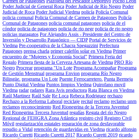
Carmen de Patagones
Plazoleta del Pescador Deportivo
Pocho León
Poder Judicial de General Roca
Poder Judicial de Río Negro
Poder
Judicial de Roca
Poder Judicial Viedma
policía
Policía Comunal
policia comunal
Policia Comunal de Carmen de Patagones
Policía
Comunal de Patagones
policia comunal patagones
policia de el
cóndor
policia de patagones
policia de rio negr
policia de rio negro
policias maragatos
Por Alejandro Assis - Presidente del Centro de
Inversión y Desarrollo Patagónico — CIDP
Portal de Servicios de
Viedma
Pre-cooperativa de la Chacra Spegazzini
Prefectura
Patagones
prensa charla
primer calefón solar en Viedma
Primer
encuentro de “Mujeres y Economía Social”
Primera Feria del
Regalo
Primera fiesta de la Cerveza Artesana de Viedma
PRO Río
Negro
Procrear
programa "Un Lote
Programa Acompañar
Programa
de Gestión Menstrual
programa Envion
programa Río Negro
Bilingüe.
programa Un Lote
Puente Ferrocarretero.
Punta Bermeja
Punto Digital Viedma
Puntos limpios Viedma
Quirofano movil
Viedma
radar
radares
Rara Avis productora
Rata Blanca en Viedma
Raúl Martinez
Raúl Sale
Re Loca
Rebeca Rodriguez
rechazo
Rechazo a la Reforma Laboral
reciclaje
recital
reclamo
reclamo unrn
reclamos
reconocimiento
Red Rionegrina de la Tercera Juventud
Red Rionegrina Tercera Juventud
regalías
Regata del río Negro
Regional de FEHGRA Zona Atlántica
registro civil
Registro Civil
Móvil
regularización estatales
reparación de zona desfavorable
repudio a Vidal
retención de guardavidas en Viedma
ricardo alfonsin
Ricardo Curetti
Ricardo Curetti 2017
Ricardo Curetti 2019
ricardo