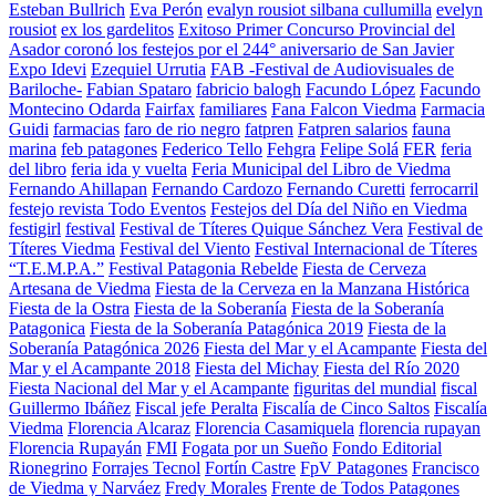
Esteban Bullrich
Eva Perón
evalyn rousiot silbana cullumilla
evelyn
rousiot
ex los gardelitos
Exitoso Primer Concurso Provincial del
Asador coronó los festejos por el 244° aniversario de San Javier
Expo Idevi
Ezequiel Urrutia
FAB -Festival de Audiovisuales de
Bariloche-
Fabian Spataro
fabricio balogh
Facundo López
Facundo
Montecino Odarda
Fairfax
familiares
Fana Falcon Viedma
Farmacia
Guidi
farmacias
faro de rio negro
fatpren
Fatpren salarios
fauna
marina
feb patagones
Federico Tello
Fehgra
Felipe Solá
FER
feria
del libro
feria ida y vuelta
Feria Municipal del Libro de Viedma
Fernando Ahillapan
Fernando Cardozo
Fernando Curetti
ferrocarril
festejo revista Todo Eventos
Festejos del Día del Niño en Viedma
festigirl
festival
Festival de Títeres Quique Sánchez Vera
Festival de
Títeres Viedma
Festival del Viento
Festival Internacional de Títeres
“T.E.M.P.A.”
Festival Patagonia Rebelde
Fiesta de Cerveza
Artesana de Viedma
Fiesta de la Cerveza en la Manzana Histórica
Fiesta de la Ostra
Fiesta de la Soberanía
Fiesta de la Soberanía
Patagonica
Fiesta de la Soberanía Patagónica 2019
Fiesta de la
Soberanía Patagónica 2026
Fiesta del Mar y el Acampante
Fiesta del
Mar y el Acampante 2018
Fiesta del Michay
Fiesta del Río 2020
Fiesta Nacional del Mar y el Acampante
figuritas del mundial
fiscal
Guillermo Ibáñez
Fiscal jefe Peralta
Fiscalía de Cinco Saltos
Fiscalía
Viedma
Florencia Alcaraz
Florencia Casamiquela
florencia rupayan
Florencia Rupayán
FMI
Fogata por un Sueño
Fondo Editorial
Rionegrino
Forrajes Tecnol
Fortín Castre
FpV Patagones
Francisco
de Viedma y Narváez
Fredy Morales
Frente de Todos Patagones