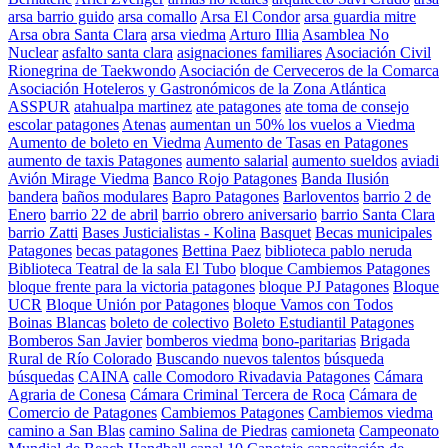
arsa barrio guido
arsa comallo
Arsa El Condor
arsa guardia mitre
Arsa obra Santa Clara
arsa viedma
Arturo Illia
Asamblea No
Nuclear
asfalto santa clara
asignaciones familiares
Asociación Civil
Rionegrina de Taekwondo
Asociación de Cerveceros de la Comarca
Asociación Hoteleros y Gastronómicos de la Zona Atlántica
ASSPUR
atahualpa martinez
ate patagones
ate toma de consejo
escolar patagones
Atenas
aumentan un 50% los vuelos a Viedma
Aumento de boleto en Viedma
Aumento de Tasas en Patagones
aumento de taxis Patagones
aumento salarial
aumento sueldos
aviadi
Avión Mirage Viedma
Banco Rojo Patagones
Banda Ilusión
bandera
baños modulares
Bapro Patagones
Barloventos
barrio 2 de
Enero
barrio 22 de abril
barrio obrero aniversario
barrio Santa Clara
barrio Zatti
Bases Justicialistas - Kolina
Basquet
Becas municipales
Patagones
becas patagones
Bettina Paez
biblioteca pablo neruda
Biblioteca Teatral de la sala El Tubo
bloque Cambiemos Patagones
bloque frente para la victoria patagones
bloque PJ Patagones
Bloque
UCR
Bloque Unión por Patagones
bloque Vamos con Todos
Boinas Blancas
boleto de colectivo
Boleto Estudiantil Patagones
Bomberos San Javier
bomberos viedma
bono-paritarias
Brigada
Rural de Río Colorado
Buscando nuevos talentos
búsqueda
búsquedas
CAINA
calle Comodoro Rivadavia Patagones
Cámara
Agraria de Conesa
Cámara Criminal Tercera de Roca
Cámara de
Comercio de Patagones
Cambiemos Patagones
Cambiemos viedma
camino a San Blas
camino Salina de Piedras
camioneta
Campeonato