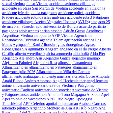
sexual viedma
abuso Viedma
accidente avioneta villalonga
accidente en plaza San Martin de Viedma
accidente en villalonga
accidente jefe de policia patagones
accidente policia
accidente
Pradere
accidente rotonda islas malvinas
accidente ruta 3 Patagones
accidente villalonga
Aceites Vegetales Usados (AVU’s)
acto
acto 25
de mayo en Stroeder
acto aniversario de Bolivia
acuerdo paritario
patagones
adolescentes
adrian casadei
Adrián Grassi
Aerolíneas
Argentinas Viedma
aeropuerto
AFIP Viedma
Agencia de
Recaudación Tributaria
agencia Télam
agrupación atletica Las
Maras
Agrupación Raúl Alfonsin
aguas rionegrinas
Aguas
Rionegrinas SA
aguinaldo
Ahgzarn
ahogado en el río Negro
Alberto
Castillo
alberto weretilneck
alcira argumedo
aldo boffa
Aldo Pier
Alejandro
Alejandro Asis
Alejandro Gatica
alejandro marinao
Alejandro Palmieri
Alejandro Rost
alfonsín
allanamiento
Allanamiento en
allanamiento en Patagones
allanamiento en
Patagones julio 2026
Allanamiento en Villa del Carmen
allanamiento inalauquen
ambiente
amenzas a Gladis Cofre
Amprale
Anahí Bilbao
Andres Amoroso
Ángel Hechenleitner
angel lencura
anime
aniversario
aniversario 239 de Viedma y Patagones
aniversario Cagliero
aniversario de stroeder
Aniversario de Viedma
y Patgones
anses
antidemon
Antonio Tono Magagna
Anxious
Apel
Apel colonia de vacaciones
APEL Río Negro
Apologgia
ThrashMetal
APP Ceferino
apuñalado
aquaman
Arabela Carreras
arbolado público
Argentino Montero
aRGra
ARI Río Negro
Ariel
Bernatene
Ariel Zvenger
armas no letales
arquitecto Savi Crudo
arsa