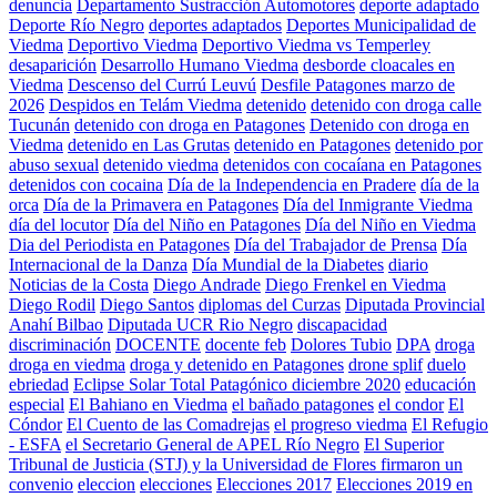
denuncia
Departamento Sustracción Automotores
deporte adaptado
Deporte Río Negro
deportes adaptados
Deportes Municipalidad de
Viedma
Deportivo Viedma
Deportivo Viedma vs Temperley
desaparición
Desarrollo Humano Viedma
desborde cloacales en
Viedma
Descenso del Currú Leuvú
Desfile Patagones marzo de
2026
Despidos en Telám Viedma
detenido
detenido con droga calle
Tucunán
detenido con droga en Patagones
Detenido con droga en
Viedma
detenido en Las Grutas
detenido en Patagones
detenido por
abuso sexual
detenido viedma
detenidos con cocaíana en Patagones
detenidos con cocaina
Día de la Independencia en Pradere
día de la
orca
Día de la Primavera en Patagones
Día del Inmigrante Viedma
día del locutor
Día del Niño en Patagones
Día del Niño en Viedma
Dia del Periodista en Patagones
Día del Trabajador de Prensa
Día
Internacional de la Danza
Día Mundial de la Diabetes
diario
Noticias de la Costa
Diego Andrade
Diego Frenkel en Viedma
Diego Rodil
Diego Santos
diplomas del Curzas
Diputada Provincial
Anahí Bilbao
Diputada UCR Rio Negro
discapacidad
discriminación
DOCENTE
docente feb
Dolores Tubio
DPA
droga
droga en viedma
droga y detenido en Patagones
drone splif
duelo
ebriedad
Eclipse Solar Total Patagónico diciembre 2020
educación
especial
El Bahiano en Viedma
el bañado patagones
el condor
El
Cóndor
El Cuento de las Comadrejas
el progreso viedma
El Refugio
- ESFA
el Secretario General de APEL Río Negro
El Superior
Tribunal de Justicia (STJ) y la Universidad de Flores firmaron un
convenio
eleccion
elecciones
Elecciones 2017
Elecciones 2019 en