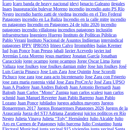
Ícaro
Icaro banda de heavy nacional
idevi
Ignacio Galeano
ilegales
Inaes
Inauguración bulevar Moreno
incendio
incendio auto PS Río
Negro
incendio barrio zatti de viedma
incendio en el Tiro Federal
Patagones
incendio en La Baliza
Incendio en la calle mitre
incendio
en patagones
Incendio en Patagones 24 de julio 2026
incendio
patagones
incendio villalonga
incendios patagones
inclusión
infraestructura
Ingeniero Huergo
Instituto de Políticas Públicas
Pablo Verani
Instituto Nacional de Asuntos Indígenas
intersindical
patagones
IPPV
IPROSS
Irineo Calvo
Irrompibles
Isaías Kremer
Iud
Ivan Ponce
Ivan Preuss
jabali
Javier Acevedo
javier iud
Jeremías Loza Moreno
jesus martinez
Jonatan García
Jonathan
Caracciolo
jorge ocampo
jorge ocampos
Jorge Oscar Lima
Jorge
Vallaza
jose foulkes
jose foulkes damian miler
Jose luis foulkes
José
Luis Garcia Pinasco
Jose Luis Zara
Jose Quintin
Jose Scorolli
Pichuco
jose zara
jose zara acto bicentenario
Jose Zara con Frigerio
jose zara maria eugenia vidal
Jose Zara ProCreAr
José Zara UPSO
Juan A Pradere
Juan Andres Balogh
Juan Antonio Bernardi
Juan
Balogh
Juan Carlos "Mono" Zuniga
juan carlos scalesi
juan carlos
schmid
Juan Manuel Reverter
Juan Pablo Barreno
Juan Pablo
Lozano
Juan Ponce
jubilados
juegos adultos mayores
Juegos
Bonaerenses 2017
Juegos Bonaerenses Patagones 2026
Juegos de la
Araucanía
Jueza del STJ Adriana Zaratiegui
juicios políticos en Río
Negro
Julieta Vinaya
Julieta “Toly” Hernández
Julio Alcalde
Julio
Aro en Carmen de Patagones
julio barcena
Julio Costantino
Junta
Electoral Municipal
junta vecinal 915 viviendas
junta vecinal Santa