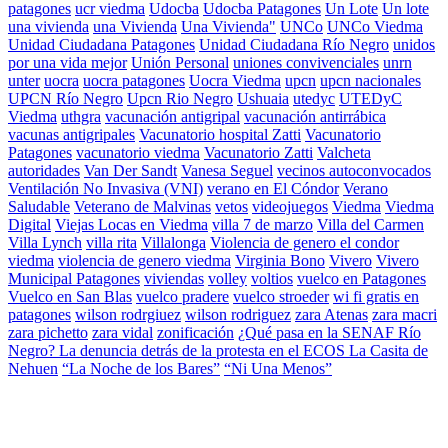
patagones
ucr viedma
Udocba
Udocba Patagones
Un Lote
Un lote
una vivienda
una Vivienda
Una Vivienda"
UNCo
UNCo Viedma
Unidad Ciudadana Patagones
Unidad Ciudadana Río Negro
unidos
por una vida mejor
Unión Personal
uniones convivenciales
unrn
unter
uocra
uocra patagones
Uocra Viedma
upcn
upcn nacionales
UPCN Río Negro
Upcn Rio Negro
Ushuaia
utedyc
UTEDyC
Viedma
uthgra
vacunación antigripal
vacunación antirrábica
vacunas antigripales
Vacunatorio hospital Zatti
Vacunatorio
Patagones
vacunatorio viedma
Vacunatorio Zatti
Valcheta
autoridades
Van Der Sandt
Vanesa Seguel
vecinos autoconvocados
Ventilación No Invasiva (VNI)
verano en El Cóndor
Verano
Saludable
Veterano de Malvinas
vetos
videojuegos
Viedma
Viedma
Digital
Viejas Locas en Viedma
villa 7 de marzo
Villa del Carmen
Villa Lynch
villa rita
Villalonga
Violencia de genero el condor
viedma
violencia de genero viedma
Virginia Bono
Vivero
Vivero
Municipal Patagones
viviendas
volley
voltios
vuelco en Patagones
Vuelco en San Blas
vuelco pradere
vuelco stroeder
wi fi gratis en
patagones
wilson rodrgiuez
wilson rodriguez
zara Atenas
zara macri
zara pichetto
zara vidal
zonificación
¿Qué pasa en la SENAF Río
Negro? La denuncia detrás de la protesta en el ECOS La Casita de
Nehuen
“La Noche de los Bares”
“Ni Una Menos”