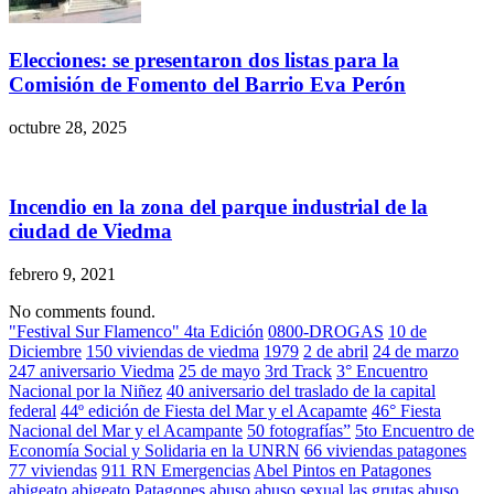
Elecciones: se presentaron dos listas para la
Comisión de Fomento del Barrio Eva Perón
octubre 28, 2025
Incendio en la zona del parque industrial de la
ciudad de Viedma
febrero 9, 2021
No comments found.
"Festival Sur Flamenco" 4ta Edición
0800-DROGAS
10 de
Diciembre
150 viviendas de viedma
1979
2 de abril
24 de marzo
247 aniversario Viedma
25 de mayo
3rd Track
3° Encuentro
Nacional por la Niñez
40 aniversario del traslado de la capital
federal
44º edición de Fiesta del Mar y el Acapamte
46° Fiesta
Nacional del Mar y el Acampante
50 fotografías”
5to Encuentro de
Economía Social y Solidaria en la UNRN
66 viviendas patagones
77 viviendas
911 RN Emergencias
Abel Pintos en Patagones
abigeato
abigeato Patagones
abuso
abuso sexual las grutas
abuso