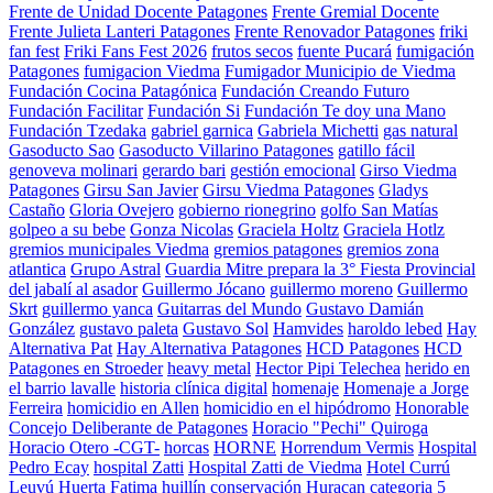
Frente de Unidad Docente Patagones
Frente Gremial Docente
Frente Julieta Lanteri Patagones
Frente Renovador Patagones
friki
fan fest
Friki Fans Fest 2026
frutos secos
fuente Pucará
fumigación
Patagones
fumigacion Viedma
Fumigador Municipio de Viedma
Fundación Cocina Patagónica
Fundación Creando Futuro
Fundación Facilitar
Fundación Si
Fundación Te doy una Mano
Fundación Tzedaka
gabriel garnica
Gabriela Michetti
gas natural
Gasoducto Sao
Gasoducto Villarino Patagones
gatillo fácil
genoveva molinari
gerardo bari
gestión emocional
Girso Viedma
Patagones
Girsu San Javier
Girsu Viedma Patagones
Gladys
Castaño
Gloria Ovejero
gobierno rionegrino
golfo San Matías
golpeo a su bebe
Gonza Nicolas
Graciela Holtz
Graciela Hotlz
gremios municipales Viedma
gremios patagones
gremios zona
atlantica
Grupo Astral
Guardia Mitre prepara la 3° Fiesta Provincial
del jabalí al asador
Guillermo Jócano
guillermo moreno
Guillermo
Skrt
guillermo yanca
Guitarras del Mundo
Gustavo Damián
González
gustavo paleta
Gustavo Sol
Hamvides
haroldo lebed
Hay
Alternativa Pat
Hay Alternativa Patagones
HCD Patagones
HCD
Patagones en Stroeder
heavy metal
Hector Pipi Telechea
herido en
el barrio lavalle
historia clínica digital
homenaje
Homenaje a Jorge
Ferreira
homicidio en Allen
homicidio en el hipódromo
Honorable
Concejo Deliberante de Patagones
Horacio "Pechi" Quiroga
Horacio Otero -CGT-
horcas
HORNE
Horrendum Vermis
Hospital
Pedro Ecay
hospital Zatti
Hospital Zatti de Viedma
Hotel Currú
Leuvú
Huerta Fatima
huillín conservación
Huracan categoria 5