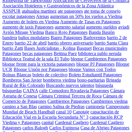
Rionegrina de Taekwondo
Asociación de Cerveceros de la Comarca
Asociación Hoteleros y Gastronómicos de la Zona Atlántica
ASSPUR
atahualpa martinez
ate patagones
ate toma de consejo
escolar patagones
Atenas
aumentan un 50% los vuelos a Viedma
Aumento de boleto en Viedma
Aumento de Tasas en Patagones
aumento de taxis Patagones
aumento salarial
aumento sueldos
aviadi
Avión Mirage Viedma
Banco Rojo Patagones
Banda Ilusión
bandera
baños modulares
Bapro Patagones
Barloventos
barrio 2 de
Enero
barrio 22 de abril
barrio obrero aniversario
barrio Santa Clara
barrio Zatti
Bases Justicialistas - Kolina
Basquet
Becas municipales
Patagones
becas patagones
Bettina Paez
biblioteca pablo neruda
Biblioteca Teatral de la sala El Tubo
bloque Cambiemos Patagones
bloque frente para la victoria patagones
bloque PJ Patagones
Bloque
UCR
Bloque Unión por Patagones
bloque Vamos con Todos
Boinas Blancas
boleto de colectivo
Boleto Estudiantil Patagones
Bomberos San Javier
bomberos viedma
bono-paritarias
Brigada
Rural de Río Colorado
Buscando nuevos talentos
búsqueda
búsquedas
CAINA
calle Comodoro Rivadavia Patagones
Cámara
Agraria de Conesa
Cámara Criminal Tercera de Roca
Cámara de
Comercio de Patagones
Cambiemos Patagones
Cambiemos viedma
camino a San Blas
camino Salina de Piedras
camioneta
Campeonato
Mundial de Beach Handball
canal 10
Canotaje
capacitación de
Educación Vial en la Escuela Secundaria N° 3
capacitación RCP
Viedma y Patagones
capital
Cardenal Cagliero
Cardenal Cagliero
Patagones
carlos Balogh
Carlos Espinosa
Casa de Abrigo Patagones