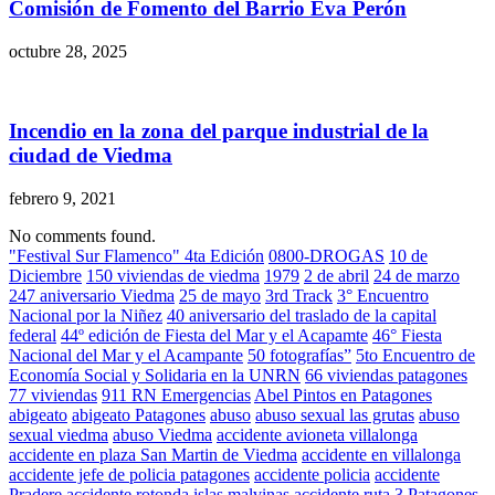
Comisión de Fomento del Barrio Eva Perón
octubre 28, 2025
Incendio en la zona del parque industrial de la
ciudad de Viedma
febrero 9, 2021
No comments found.
"Festival Sur Flamenco" 4ta Edición
0800-DROGAS
10 de
Diciembre
150 viviendas de viedma
1979
2 de abril
24 de marzo
247 aniversario Viedma
25 de mayo
3rd Track
3° Encuentro
Nacional por la Niñez
40 aniversario del traslado de la capital
federal
44º edición de Fiesta del Mar y el Acapamte
46° Fiesta
Nacional del Mar y el Acampante
50 fotografías”
5to Encuentro de
Economía Social y Solidaria en la UNRN
66 viviendas patagones
77 viviendas
911 RN Emergencias
Abel Pintos en Patagones
abigeato
abigeato Patagones
abuso
abuso sexual las grutas
abuso
sexual viedma
abuso Viedma
accidente avioneta villalonga
accidente en plaza San Martin de Viedma
accidente en villalonga
accidente jefe de policia patagones
accidente policia
accidente
Pradere
accidente rotonda islas malvinas
accidente ruta 3 Patagones