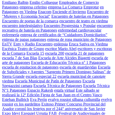
Emiliano Balbin
Emilio Collueque
Empleados de Comercio
Patagones
empresa ceferino
empresa La Comarca
Emprotur
en
Patagones
en Viedma
Enacom
Enciende el Invierno
Encuentro de
"Mujeres y Economía Social"
Encuentro de baterías en Patagones
Encuentro de poetas de la comarca
encuentro de teatro en viedma
encuentro interlegislativo
Encuentro Progresista y Popular
encuentro
recreativo de batería en Patagones
enfermedad cardiovascular
enfermería
entrega de certificados de “Cuidadores Domiciliarios”
entrega de papas patagones
entrega de ropa municipio de Patagones
EnTV
Entv y Radio Encuentro
epilepsia
Eruca Sativa en Viedma
Escénica Teatro de Grupo
escritor Mario Abel
escritores y escritoras
de la Comarca
Escuela 15
escuela 200
escuela 21 de patagones
escuela 7 de San Blas
Escuela de Arte Alcides Biagetti
escuela de
arte de patagones
Escuela de Educación Técnica n° 1 Patagones
escuela de equitacion de patagones
escuela de guardavidas
Escuela
de Suboficiales y Agentes "Sargento Primero Domingo Salinas" de
Sierra Grande
escuela especial 22
escuela municipal de canotaje
viedma
Escuela Municipal de Patín de Patagones
Escuela
Spegazzini camara
Escuela Técnica de Patagones
Escuela Técnica
N°1 Patagones
Espacio Rakesh
estafa virtual
Este sábado se
realizará la 12º Edición Fiesta de San Juan en el Centro Vasco
Esteban Bullrich
Eva Perón
evalyn rousiot silbana cullumilla
evelyn
rousiot
ex los gardelitos
Exitoso Primer Concurso Provincial del
Asador coronó los festejos por el 244° aniversario de San Javier
Expo Idevi
Ezequiel Urrutia
FAB -Festival de Audiovisuales de