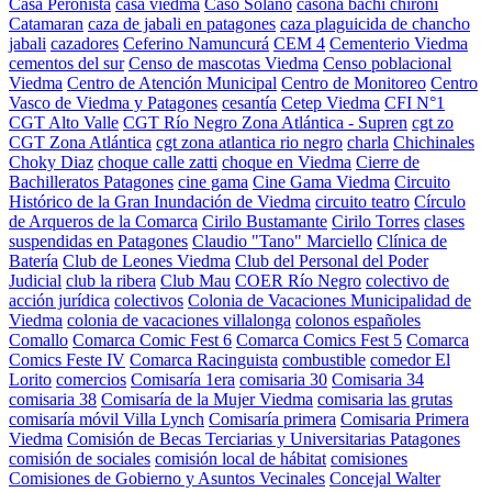
Casa Peronista
casa viedma
Caso Solano
casona bachi chironi
Catamaran
caza de jabali en patagones
caza plaguicida de chancho
jabali
cazadores
Ceferino Namuncurá
CEM 4
Cementerio Viedma
cementos del sur
Censo de mascotas Viedma
Censo poblacional
Viedma
Centro de Atención Municipal
Centro de Monitoreo
Centro
Vasco de Viedma y Patagones
cesantía
Cetep Viedma
CFI N°1
CGT Alto Valle
CGT Río Negro Zona Atlántica - Supren
cgt zo
CGT Zona Atlántica
cgt zona atlantica rio negro
charla
Chichinales
Choky Diaz
choque calle zatti
choque en Viedma
Cierre de
Bachilleratos Patagones
cine gama
Cine Gama Viedma
Circuito
Histórico de la Gran Inundación de Viedma
circuito teatro
Círculo
de Arqueros de la Comarca
Cirilo Bustamante
Cirilo Torres
clases
suspendidas en Patagones
Claudio "Tano" Marciello
Clínica de
Batería
Club de Leones Viedma
Club del Personal del Poder
Judicial
club la ribera
Club Mau
COER Río Negro
colectivo de
acción jurídica
colectivos
Colonia de Vacaciones Municipalidad de
Viedma
colonia de vacaciones villalonga
colonos españoles
Comallo
Comarca Comic Fest 6
Comarca Comics Fest 5
Comarca
Comics Feste IV
Comarca Racinguista
combustible
comedor El
Lorito
comercios
Comisaría 1era
comisaria 30
Comisaria 34
comisaria 38
Comisaría de la Mujer Viedma
comisaria las grutas
comisaría móvil Villa Lynch
Comisaría primera
Comisaria Primera
Viedma
Comisión de Becas Terciarias y Universitarias Patagones
comisión de sociales
comisión local de hábitat
comisiones
Comisiones de Gobierno y Asuntos Vecinales
Concejal Walter