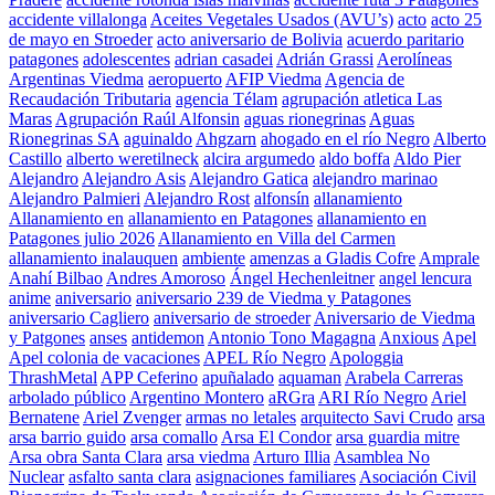
accidente villalonga
Aceites Vegetales Usados (AVU’s)
acto
acto 25
de mayo en Stroeder
acto aniversario de Bolivia
acuerdo paritario
patagones
adolescentes
adrian casadei
Adrián Grassi
Aerolíneas
Argentinas Viedma
aeropuerto
AFIP Viedma
Agencia de
Recaudación Tributaria
agencia Télam
agrupación atletica Las
Maras
Agrupación Raúl Alfonsin
aguas rionegrinas
Aguas
Rionegrinas SA
aguinaldo
Ahgzarn
ahogado en el río Negro
Alberto
Castillo
alberto weretilneck
alcira argumedo
aldo boffa
Aldo Pier
Alejandro
Alejandro Asis
Alejandro Gatica
alejandro marinao
Alejandro Palmieri
Alejandro Rost
alfonsín
allanamiento
Allanamiento en
allanamiento en Patagones
allanamiento en
Patagones julio 2026
Allanamiento en Villa del Carmen
allanamiento inalauquen
ambiente
amenzas a Gladis Cofre
Amprale
Anahí Bilbao
Andres Amoroso
Ángel Hechenleitner
angel lencura
anime
aniversario
aniversario 239 de Viedma y Patagones
aniversario Cagliero
aniversario de stroeder
Aniversario de Viedma
y Patgones
anses
antidemon
Antonio Tono Magagna
Anxious
Apel
Apel colonia de vacaciones
APEL Río Negro
Apologgia
ThrashMetal
APP Ceferino
apuñalado
aquaman
Arabela Carreras
arbolado público
Argentino Montero
aRGra
ARI Río Negro
Ariel
Bernatene
Ariel Zvenger
armas no letales
arquitecto Savi Crudo
arsa
arsa barrio guido
arsa comallo
Arsa El Condor
arsa guardia mitre
Arsa obra Santa Clara
arsa viedma
Arturo Illia
Asamblea No
Nuclear
asfalto santa clara
asignaciones familiares
Asociación Civil