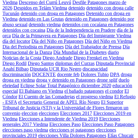
Viedma
Descenso del Currú Leuvú
Desfile Patagones marzo de
2026
Despidos en Telám Viedma
detenido
detenido con droga calle
Tucunán
detenido con droga en Patagones
Detenido con droga en
Viedma
detenido en Las Grutas
detenido en Patagones
detenido por
abuso sexual
detenido viedma
detenidos con cocaíana en Patagones
detenidos con cocaina
Día de la Independencia en Pradere
día de la
orca
Día de la Primavera en Patagones
Día del Inmigrante Viedma
día del locutor
Día del Niño en Patagones
Día del Niño en Viedma
Dia del Periodista en Patagones
Día del Trabajador de Prensa
Día
Internacional de la Danza
Día Mundial de la Diabetes
diario
Noticias de la Costa
Diego Andrade
Diego Frenkel en Viedma
Diego Rodil
Diego Santos
diplomas del Curzas
Diputada Provincial
Anahí Bilbao
Diputada UCR Rio Negro
discapacidad
discriminación
DOCENTE
docente feb
Dolores Tubio
DPA
droga
droga en viedma
droga y detenido en Patagones
drone splif
duelo
ebriedad
Eclipse Solar Total Patagónico diciembre 2020
educación
especial
El Bahiano en Viedma
el bañado patagones
el condor
El
Cóndor
El Cuento de las Comadrejas
el progreso viedma
El Refugio
- ESFA
el Secretario General de APEL Río Negro
El Superior
Tribunal de Justicia (STJ) y la Universidad de Flores firmaron un
convenio
eleccion
elecciones
Elecciones 2017
Elecciones 2019 en
Viedma
Elecciones a Intendente de Viedma 2019
Elecciones
generales 2017 Viedma
Elecciones Paso
Elecciones Paso Patagones
elecciones paso viedma
elecciones pj patagones
elecciones
provinciales 2019
elecciones Villa Dolores Patagones
Elías Chucair