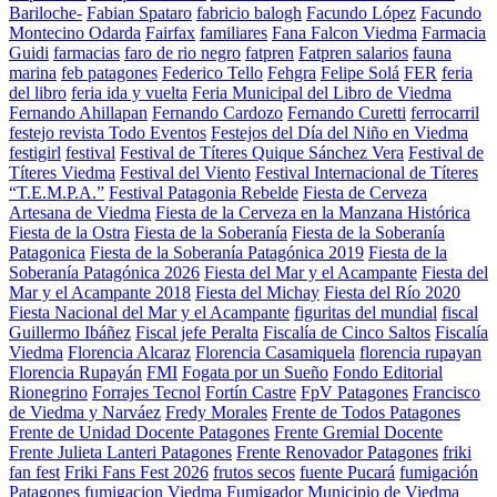
Bariloche-
Fabian Spataro
fabricio balogh
Facundo López
Facundo
Montecino Odarda
Fairfax
familiares
Fana Falcon Viedma
Farmacia
Guidi
farmacias
faro de rio negro
fatpren
Fatpren salarios
fauna
marina
feb patagones
Federico Tello
Fehgra
Felipe Solá
FER
feria
del libro
feria ida y vuelta
Feria Municipal del Libro de Viedma
Fernando Ahillapan
Fernando Cardozo
Fernando Curetti
ferrocarril
festejo revista Todo Eventos
Festejos del Día del Niño en Viedma
festigirl
festival
Festival de Títeres Quique Sánchez Vera
Festival de
Títeres Viedma
Festival del Viento
Festival Internacional de Títeres
“T.E.M.P.A.”
Festival Patagonia Rebelde
Fiesta de Cerveza
Artesana de Viedma
Fiesta de la Cerveza en la Manzana Histórica
Fiesta de la Ostra
Fiesta de la Soberanía
Fiesta de la Soberanía
Patagonica
Fiesta de la Soberanía Patagónica 2019
Fiesta de la
Soberanía Patagónica 2026
Fiesta del Mar y el Acampante
Fiesta del
Mar y el Acampante 2018
Fiesta del Michay
Fiesta del Río 2020
Fiesta Nacional del Mar y el Acampante
figuritas del mundial
fiscal
Guillermo Ibáñez
Fiscal jefe Peralta
Fiscalía de Cinco Saltos
Fiscalía
Viedma
Florencia Alcaraz
Florencia Casamiquela
florencia rupayan
Florencia Rupayán
FMI
Fogata por un Sueño
Fondo Editorial
Rionegrino
Forrajes Tecnol
Fortín Castre
FpV Patagones
Francisco
de Viedma y Narváez
Fredy Morales
Frente de Todos Patagones
Frente de Unidad Docente Patagones
Frente Gremial Docente
Frente Julieta Lanteri Patagones
Frente Renovador Patagones
friki
fan fest
Friki Fans Fest 2026
frutos secos
fuente Pucará
fumigación
Patagones
fumigacion Viedma
Fumigador Municipio de Viedma