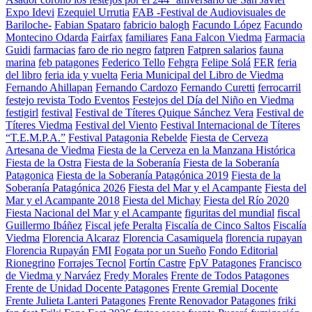
Expo Idevi
Ezequiel Urrutia
FAB -Festival de Audiovisuales de
Bariloche-
Fabian Spataro
fabricio balogh
Facundo López
Facundo
Montecino Odarda
Fairfax
familiares
Fana Falcon Viedma
Farmacia
Guidi
farmacias
faro de rio negro
fatpren
Fatpren salarios
fauna
marina
feb patagones
Federico Tello
Fehgra
Felipe Solá
FER
feria
del libro
feria ida y vuelta
Feria Municipal del Libro de Viedma
Fernando Ahillapan
Fernando Cardozo
Fernando Curetti
ferrocarril
festejo revista Todo Eventos
Festejos del Día del Niño en Viedma
festigirl
festival
Festival de Títeres Quique Sánchez Vera
Festival de
Títeres Viedma
Festival del Viento
Festival Internacional de Títeres
“T.E.M.P.A.”
Festival Patagonia Rebelde
Fiesta de Cerveza
Artesana de Viedma
Fiesta de la Cerveza en la Manzana Histórica
Fiesta de la Ostra
Fiesta de la Soberanía
Fiesta de la Soberanía
Patagonica
Fiesta de la Soberanía Patagónica 2019
Fiesta de la
Soberanía Patagónica 2026
Fiesta del Mar y el Acampante
Fiesta del
Mar y el Acampante 2018
Fiesta del Michay
Fiesta del Río 2020
Fiesta Nacional del Mar y el Acampante
figuritas del mundial
fiscal
Guillermo Ibáñez
Fiscal jefe Peralta
Fiscalía de Cinco Saltos
Fiscalía
Viedma
Florencia Alcaraz
Florencia Casamiquela
florencia rupayan
Florencia Rupayán
FMI
Fogata por un Sueño
Fondo Editorial
Rionegrino
Forrajes Tecnol
Fortín Castre
FpV Patagones
Francisco
de Viedma y Narváez
Fredy Morales
Frente de Todos Patagones
Frente de Unidad Docente Patagones
Frente Gremial Docente
Frente Julieta Lanteri Patagones
Frente Renovador Patagones
friki