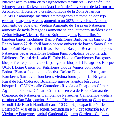
Nuclear
asfalto santa clara
asignaciones familiares
Asociación Civil
Rionegrina de Taekwondo
Asociación de Cerveceros de la Comarca
Asociación Hoteleros y Gastronómicos de la Zona Atlántica
ASSPUR
atahualpa martinez
ate patagones
ate toma de consejo
escolar patagones
Atenas
aumentan un 50% los vuelos a Viedma
Aumento de boleto en Viedma
Aumento de Tasas en Patagones
aumento de taxis Patagones
aumento salarial
aumento sueldos
aviadi
Avión Mirage Viedma
Banco Rojo Patagones
Banda Ilusión
bandera
baños modulares
Bapro Patagones
Barloventos
barrio 2 de
Enero
barrio 22 de abril
barrio obrero aniversario
barrio Santa Clara
barrio Zatti
Bases Justicialistas - Kolina
Basquet
Becas municipales
Patagones
becas patagones
Bettina Paez
biblioteca pablo neruda
Biblioteca Teatral de la sala El Tubo
bloque Cambiemos Patagones
bloque frente para la victoria patagones
bloque PJ Patagones
Bloque
UCR
Bloque Unión por Patagones
bloque Vamos con Todos
Boinas Blancas
boleto de colectivo
Boleto Estudiantil Patagones
Bomberos San Javier
bomberos viedma
bono-paritarias
Brigada
Rural de Río Colorado
Buscando nuevos talentos
búsqueda
búsquedas
CAINA
calle Comodoro Rivadavia Patagones
Cámara
Agraria de Conesa
Cámara Criminal Tercera de Roca
Cámara de
Comercio de Patagones
Cambiemos Patagones
Cambiemos viedma
camino a San Blas
camino Salina de Piedras
camioneta
Campeonato
Mundial de Beach Handball
canal 10
Canotaje
capacitación de
Educación Vial en la Escuela Secundaria N° 3
capacitación RCP
Viedma y Patagones
capital
Cardenal Cagliero
Cardenal Cagliero