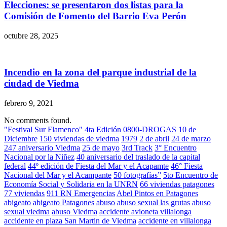
Elecciones: se presentaron dos listas para la
Comisión de Fomento del Barrio Eva Perón
octubre 28, 2025
Incendio en la zona del parque industrial de la
ciudad de Viedma
febrero 9, 2021
No comments found.
"Festival Sur Flamenco" 4ta Edición
0800-DROGAS
10 de
Diciembre
150 viviendas de viedma
1979
2 de abril
24 de marzo
247 aniversario Viedma
25 de mayo
3rd Track
3° Encuentro
Nacional por la Niñez
40 aniversario del traslado de la capital
federal
44º edición de Fiesta del Mar y el Acapamte
46° Fiesta
Nacional del Mar y el Acampante
50 fotografías”
5to Encuentro de
Economía Social y Solidaria en la UNRN
66 viviendas patagones
77 viviendas
911 RN Emergencias
Abel Pintos en Patagones
abigeato
abigeato Patagones
abuso
abuso sexual las grutas
abuso
sexual viedma
abuso Viedma
accidente avioneta villalonga
accidente en plaza San Martin de Viedma
accidente en villalonga