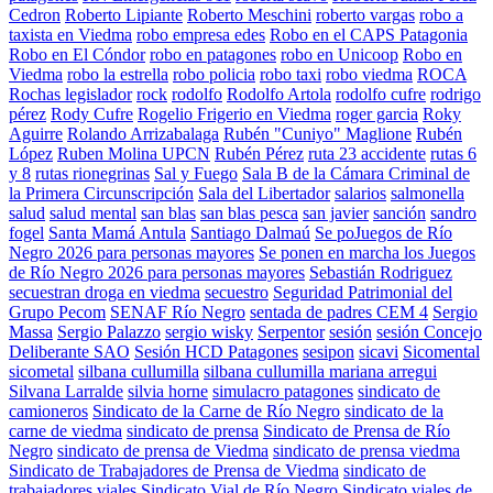
Cedron
Roberto Lipiante
Roberto Meschini
roberto vargas
robo a
taxista en Viedma
robo empresa edes
Robo en el CAPS Patagonia
Robo en El Cóndor
robo en patagones
robo en Unicoop
Robo en
Viedma
robo la estrella
robo policia
robo taxi
robo viedma
ROCA
Rochas legislador
rock
rodolfo
Rodolfo Artola
rodolfo cufre
rodrigo
pérez
Rody Cufre
Rogelio Frigerio en Viedma
roger garcia
Roky
Aguirre
Rolando Arrizabalaga
Rubén "Cuniyo" Maglione
Rubén
López
Ruben Molina UPCN
Rubén Pérez
ruta 23 accidente
rutas 6
y 8
rutas rionegrinas
Sal y Fuego
Sala B de la Cámara Criminal de
la Primera Circunscripción
Sala del Libertador
salarios
salmonella
salud
salud mental
san blas
san blas pesca
san javier
sanción
sandro
fogel
Santa Mamá Antula
Santiago Dalmaú
Se poJuegos de Río
Negro 2026 para personas mayores
Se ponen en marcha los Juegos
de Río Negro 2026 para personas mayores
Sebastián Rodriguez
secuestran droga en viedma
secuestro
Seguridad Patrimonial del
Grupo Pecom
SENAF Río Negro
sentada de padres CEM 4
Sergio
Massa
Sergio Palazzo
sergio wisky
Serpentor
sesión
sesión Concejo
Deliberante SAO
Sesión HCD Patagones
sesipon
sicavi
Sicomental
sicometal
silbana cullumilla
silbana cullumilla mariana arregui
Silvana Larralde
silvia horne
simulacro patagones
sindicato de
camioneros
Sindicato de la Carne de Río Negro
sindicato de la
carne de viedma
sindicato de prensa
Sindicato de Prensa de Río
Negro
sindicato de prensa de Viedma
sindicato de prensa viedma
Sindicato de Trabajadores de Prensa de Viedma
sindicato de
trabajadores viales
Sindicato Vial de Río Negro
Sindicato viales de