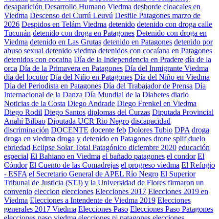
desaparición
Desarrollo Humano Viedma
desborde cloacales en
Viedma
Descenso del Currú Leuvú
Desfile Patagones marzo de
2026
Despidos en Telám Viedma
detenido
detenido con droga calle
Tucunán
detenido con droga en Patagones
Detenido con droga en
Viedma
detenido en Las Grutas
detenido en Patagones
detenido por
abuso sexual
detenido viedma
detenidos con cocaíana en Patagones
detenidos con cocaina
Día de la Independencia en Pradere
día de la
orca
Día de la Primavera en Patagones
Día del Inmigrante Viedma
día del locutor
Día del Niño en Patagones
Día del Niño en Viedma
Dia del Periodista en Patagones
Día del Trabajador de Prensa
Día
Internacional de la Danza
Día Mundial de la Diabetes
diario
Noticias de la Costa
Diego Andrade
Diego Frenkel en Viedma
Diego Rodil
Diego Santos
diplomas del Curzas
Diputada Provincial
Anahí Bilbao
Diputada UCR Rio Negro
discapacidad
discriminación
DOCENTE
docente feb
Dolores Tubio
DPA
droga
droga en viedma
droga y detenido en Patagones
drone splif
duelo
ebriedad
Eclipse Solar Total Patagónico diciembre 2020
educación
especial
El Bahiano en Viedma
el bañado patagones
el condor
El
Cóndor
El Cuento de las Comadrejas
el progreso viedma
El Refugio
- ESFA
el Secretario General de APEL Río Negro
El Superior
Tribunal de Justicia (STJ) y la Universidad de Flores firmaron un
convenio
eleccion
elecciones
Elecciones 2017
Elecciones 2019 en
Viedma
Elecciones a Intendente de Viedma 2019
Elecciones
generales 2017 Viedma
Elecciones Paso
Elecciones Paso Patagones
elecciones paso viedma
elecciones pj patagones
elecciones