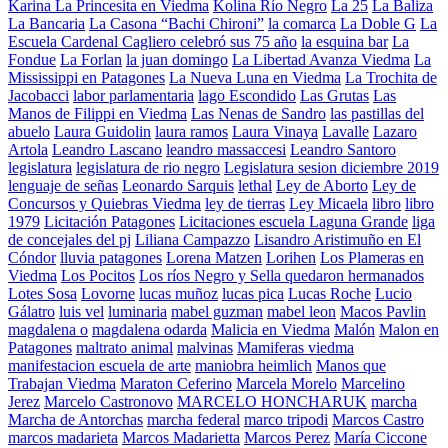
Karina La Princesita en Viedma
Kolina Río Negro
La 25
La Baliza
La Bancaria
La Casona “Bachi Chironi”
la comarca
La Doble G
La
Escuela Cardenal Cagliero celebró sus 75 año
la esquina bar
La
Fondue
La Forlan
la juan domingo
La Libertad Avanza Viedma
La
Mississippi en Patagones
La Nueva Luna en Viedma
La Trochita de
Jacobacci
labor parlamentaria
lago Escondido
Las Grutas
Las
Manos de Filippi en Viedma
Las Nenas de Sandro
las pastillas del
abuelo
Laura Guidolin
laura ramos
Laura Vinaya
Lavalle
Lazaro
Artola
Leandro Lascano
leandro massaccesi
Leandro Santoro
legislatura
legislatura de rio negro
Legislatura sesion diciembre 2019
lenguaje de señas
Leonardo Sarquis
lethal
Ley de Aborto
Ley de
Concursos y Quiebras Viedma
ley de tierras
Ley Micaela
libro
libro
1979
Licitación Patagones
Licitaciones escuela Laguna Grande
liga
de concejales del pj
Liliana Campazzo
Lisandro Aristimuño en El
Cóndor
lluvia patagones
Lorena Matzen
Lorihen
Los Plameras en
Viedma
Los Pocitos
Los ríos Negro y Sella quedaron hermanados
Lotes Sosa
Lovorne
lucas muñoz
lucas pica
Lucas Roche
Lucio
Gálatro
luis vel
luminaria
mabel guzman
mabel leon
Macos Pavlin
magdalena o
magdalena odarda
Malicia en Viedma
Malón
Malon en
Patagones
maltrato animal
malvinas
Mamiferas viedma
manifestacion escuela de arte
maniobra heimlich
Manos que
Trabajan Viedma
Maraton Ceferino
Marcela Morelo
Marcelino
Jerez
Marcelo Castronovo
MARCELO HONCHARUK
marcha
Marcha de Antorchas
marcha federal
marco tripodi
Marcos Castro
marcos madarieta
Marcos Madarietta
Marcos Perez
María Ciccone