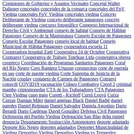
Comisiones de Gobierno y Asuntos Vecinales
Concejal Walter
Dalinger
concejales
concejales de la comarca
concejales del FpV
Viedma
concejales FpV Viedma
concejales viedma
Concejo
Deliberante de Viedma
concejo deliberante patagones
concejo
deliberante viedma
concurso fotográfico
Congreso Internacional de
Derecho Civil y Ambiental
consejo de habitat
Consejo de Hábitat
Patagones
Consejo de la Magistratura
Consejo Escolar de Patagones
Consejo Escolar Patagones
consejo local de habitat
Consejo
Municipal de Hábitat Patagones
cooperadora escuela 11
Cooperadora hospital Zatti
Cooperativa 24 de Octubre
Cooperativa
Contranvi
Cooperativa de Trabajo Tutelkan Ltda
cooperativa obrera
coopreco
Coordinación de Programas Sanitarios Patagones
Coral
del Río Negro
Coro Ramirez Urtazun
coronavirus
corte de energía
en sao
corte de puente viedma
Corte Suprema de Justicia de la
Nación
cosplay
costanera de Carmen de Patagones
Cotranvi
cotravili
COVID19 vacunación
Cráneo Combativo
Creed 2
criminal
mambo
criptomonedas
CTA de los Trabajadores
CTA Patagones
Ctep Viedma
cupo trans
Curetti - Kiciloff
Currú Leuvú
Curza
Curzas
Damian Miler
daniel antenao Black
Daniel Badié
daniel
paredes
Daniel Relmuan
Daniel Salvador
Daniela Agostino
Dario
Berardi
Dario Cardenas
David González
Defensa Civil Patagones
Defensoria del Pueblo Viedma
Delegación San Blas
delia ruppel
denuncia
Departamento Sustracción Automotores
deporte adaptado
Deporte Río Negro
deportes adaptados
Deportes Municipalidad de
Viedma
Deportivo Viedma
Deportivo Viedma vs Temperley