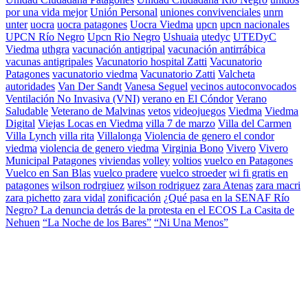
por una vida mejor
Unión Personal
uniones convivenciales
unrn
unter
uocra
uocra patagones
Uocra Viedma
upcn
upcn nacionales
UPCN Río Negro
Upcn Rio Negro
Ushuaia
utedyc
UTEDyC
Viedma
uthgra
vacunación antigripal
vacunación antirrábica
vacunas antigripales
Vacunatorio hospital Zatti
Vacunatorio
Patagones
vacunatorio viedma
Vacunatorio Zatti
Valcheta
autoridades
Van Der Sandt
Vanesa Seguel
vecinos autoconvocados
Ventilación No Invasiva (VNI)
verano en El Cóndor
Verano
Saludable
Veterano de Malvinas
vetos
videojuegos
Viedma
Viedma
Digital
Viejas Locas en Viedma
villa 7 de marzo
Villa del Carmen
Villa Lynch
villa rita
Villalonga
Violencia de genero el condor
viedma
violencia de genero viedma
Virginia Bono
Vivero
Vivero
Municipal Patagones
viviendas
volley
voltios
vuelco en Patagones
Vuelco en San Blas
vuelco pradere
vuelco stroeder
wi fi gratis en
patagones
wilson rodrgiuez
wilson rodriguez
zara Atenas
zara macri
zara pichetto
zara vidal
zonificación
¿Qué pasa en la SENAF Río
Negro? La denuncia detrás de la protesta en el ECOS La Casita de
Nehuen
“La Noche de los Bares”
“Ni Una Menos”