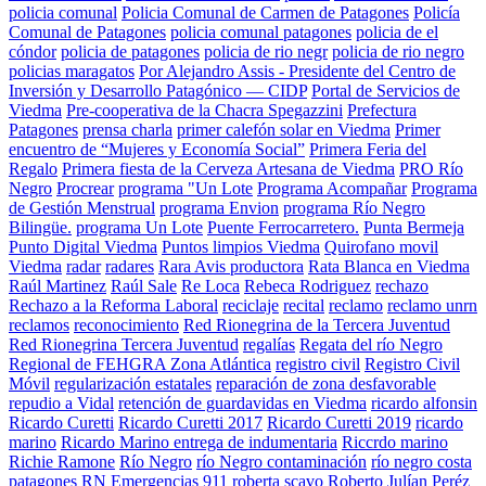
policia comunal
Policia Comunal de Carmen de Patagones
Policía
Comunal de Patagones
policia comunal patagones
policia de el
cóndor
policia de patagones
policia de rio negr
policia de rio negro
policias maragatos
Por Alejandro Assis - Presidente del Centro de
Inversión y Desarrollo Patagónico — CIDP
Portal de Servicios de
Viedma
Pre-cooperativa de la Chacra Spegazzini
Prefectura
Patagones
prensa charla
primer calefón solar en Viedma
Primer
encuentro de “Mujeres y Economía Social”
Primera Feria del
Regalo
Primera fiesta de la Cerveza Artesana de Viedma
PRO Río
Negro
Procrear
programa "Un Lote
Programa Acompañar
Programa
de Gestión Menstrual
programa Envion
programa Río Negro
Bilingüe.
programa Un Lote
Puente Ferrocarretero.
Punta Bermeja
Punto Digital Viedma
Puntos limpios Viedma
Quirofano movil
Viedma
radar
radares
Rara Avis productora
Rata Blanca en Viedma
Raúl Martinez
Raúl Sale
Re Loca
Rebeca Rodriguez
rechazo
Rechazo a la Reforma Laboral
reciclaje
recital
reclamo
reclamo unrn
reclamos
reconocimiento
Red Rionegrina de la Tercera Juventud
Red Rionegrina Tercera Juventud
regalías
Regata del río Negro
Regional de FEHGRA Zona Atlántica
registro civil
Registro Civil
Móvil
regularización estatales
reparación de zona desfavorable
repudio a Vidal
retención de guardavidas en Viedma
ricardo alfonsin
Ricardo Curetti
Ricardo Curetti 2017
Ricardo Curetti 2019
ricardo
marino
Ricardo Marino entrega de indumentaria
Riccrdo marino
Richie Ramone
Río Negro
río Negro contaminación
río negro costa
patagones
RN Emergencias 911
roberta scavo
Roberto Julían Peréz