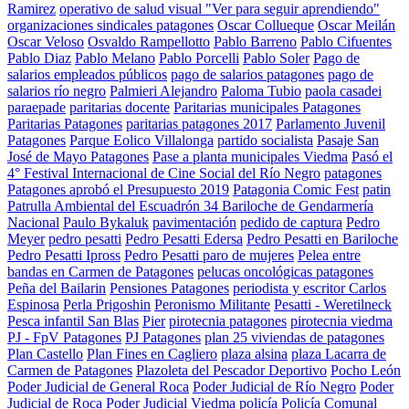
Ramirez
operativo de salud visual "Ver para seguir aprendiendo"
organizaciones sindicales patagones
Oscar Collueque
Oscar Meilán
Oscar Veloso
Osvaldo Rampellotto
Pablo Barreno
Pablo Cifuentes
Pablo Diaz
Pablo Melano
Pablo Porcelli
Pablo Soler
Pago de
salarios empleados públicos
pago de salarios patagones
pago de
salarios río negro
Palmieri Alejandro
Paloma Tubio
paola casadei
paraepade
paritarias docente
Paritarias municipales Patagones
Paritarias Patagones
paritarias patagones 2017
Parlamento Juvenil
Patagones
Parque Eolico Villalonga
partido socialista
Pasaje San
José de Mayo Patagones
Pase a planta municipales Viedma
Pasó el
4° Festival Internacional de Cine Social del Río Negro
patagones
Patagones aprobó el Presupuesto 2019
Patagonia Comic Fest
patin
Patrulla Ambiental del Escuadrón 34 Bariloche de Gendarmería
Nacional
Paulo Bykaluk
pavimentación
pedido de captura
Pedro
Meyer
pedro pesatti
Pedro Pesatti Edersa
Pedro Pesatti en Bariloche
Pedro Pesatti Ipross
Pedro Pesatti paro de mujeres
Pelea entre
bandas en Carmen de Patagones
pelucas oncológicas patagones
Peña del Bailarin
Pensiones Patagones
periodista y escritor Carlos
Espinosa
Perla Prigoshin
Peronismo Militante
Pesatti - Weretilneck
Pesca infantil San Blas
Pier
pirotecnia patagones
pirotecnia viedma
PJ - FpV Patagones
PJ Patagones
plan 25 viviendas de patagones
Plan Castello
Plan Fines en Cagliero
plaza alsina
plaza Lacarra de
Carmen de Patagones
Plazoleta del Pescador Deportivo
Pocho León
Poder Judicial de General Roca
Poder Judicial de Río Negro
Poder
Judicial de Roca
Poder Judicial Viedma
policía
Policía Comunal