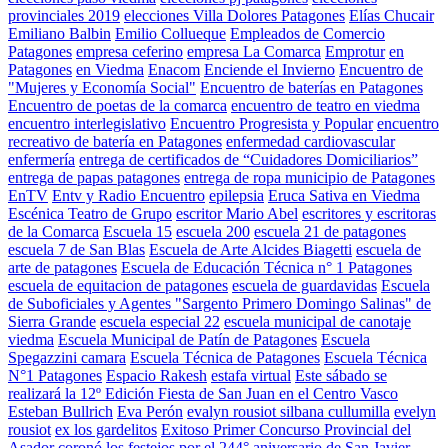
provinciales 2019
elecciones Villa Dolores Patagones
Elías Chucair
Emiliano Balbin
Emilio Collueque
Empleados de Comercio
Patagones
empresa ceferino
empresa La Comarca
Emprotur
en
Patagones
en Viedma
Enacom
Enciende el Invierno
Encuentro de
"Mujeres y Economía Social"
Encuentro de baterías en Patagones
Encuentro de poetas de la comarca
encuentro de teatro en viedma
encuentro interlegislativo
Encuentro Progresista y Popular
encuentro
recreativo de batería en Patagones
enfermedad cardiovascular
enfermería
entrega de certificados de “Cuidadores Domiciliarios”
entrega de papas patagones
entrega de ropa municipio de Patagones
EnTV
Entv y Radio Encuentro
epilepsia
Eruca Sativa en Viedma
Escénica Teatro de Grupo
escritor Mario Abel
escritores y escritoras
de la Comarca
Escuela 15
escuela 200
escuela 21 de patagones
escuela 7 de San Blas
Escuela de Arte Alcides Biagetti
escuela de
arte de patagones
Escuela de Educación Técnica n° 1 Patagones
escuela de equitacion de patagones
escuela de guardavidas
Escuela
de Suboficiales y Agentes "Sargento Primero Domingo Salinas" de
Sierra Grande
escuela especial 22
escuela municipal de canotaje
viedma
Escuela Municipal de Patín de Patagones
Escuela
Spegazzini camara
Escuela Técnica de Patagones
Escuela Técnica
N°1 Patagones
Espacio Rakesh
estafa virtual
Este sábado se
realizará la 12º Edición Fiesta de San Juan en el Centro Vasco
Esteban Bullrich
Eva Perón
evalyn rousiot silbana cullumilla
evelyn
rousiot
ex los gardelitos
Exitoso Primer Concurso Provincial del
Asador coronó los festejos por el 244° aniversario de San Javier