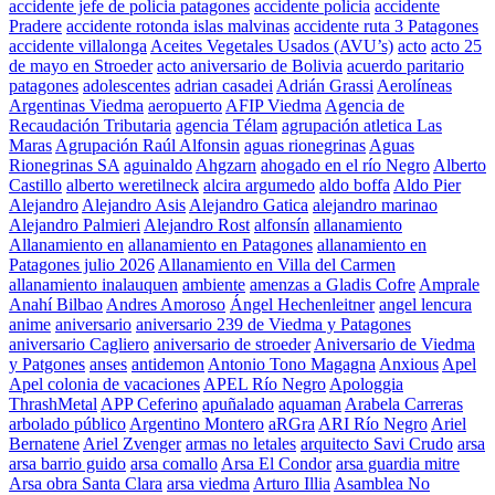
accidente jefe de policia patagones
accidente policia
accidente
Pradere
accidente rotonda islas malvinas
accidente ruta 3 Patagones
accidente villalonga
Aceites Vegetales Usados (AVU’s)
acto
acto 25
de mayo en Stroeder
acto aniversario de Bolivia
acuerdo paritario
patagones
adolescentes
adrian casadei
Adrián Grassi
Aerolíneas
Argentinas Viedma
aeropuerto
AFIP Viedma
Agencia de
Recaudación Tributaria
agencia Télam
agrupación atletica Las
Maras
Agrupación Raúl Alfonsin
aguas rionegrinas
Aguas
Rionegrinas SA
aguinaldo
Ahgzarn
ahogado en el río Negro
Alberto
Castillo
alberto weretilneck
alcira argumedo
aldo boffa
Aldo Pier
Alejandro
Alejandro Asis
Alejandro Gatica
alejandro marinao
Alejandro Palmieri
Alejandro Rost
alfonsín
allanamiento
Allanamiento en
allanamiento en Patagones
allanamiento en
Patagones julio 2026
Allanamiento en Villa del Carmen
allanamiento inalauquen
ambiente
amenzas a Gladis Cofre
Amprale
Anahí Bilbao
Andres Amoroso
Ángel Hechenleitner
angel lencura
anime
aniversario
aniversario 239 de Viedma y Patagones
aniversario Cagliero
aniversario de stroeder
Aniversario de Viedma
y Patgones
anses
antidemon
Antonio Tono Magagna
Anxious
Apel
Apel colonia de vacaciones
APEL Río Negro
Apologgia
ThrashMetal
APP Ceferino
apuñalado
aquaman
Arabela Carreras
arbolado público
Argentino Montero
aRGra
ARI Río Negro
Ariel
Bernatene
Ariel Zvenger
armas no letales
arquitecto Savi Crudo
arsa
arsa barrio guido
arsa comallo
Arsa El Condor
arsa guardia mitre
Arsa obra Santa Clara
arsa viedma
Arturo Illia
Asamblea No