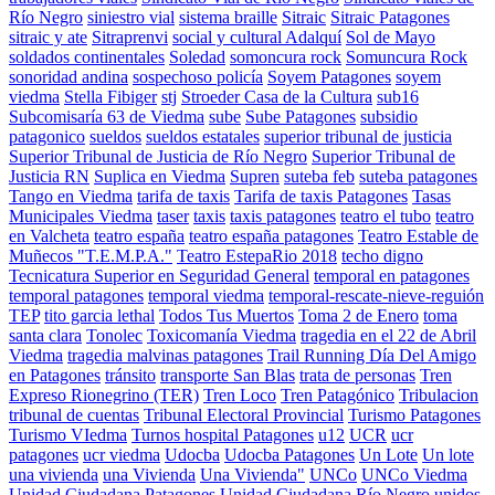
Río Negro
siniestro vial
sistema braille
Sitraic
Sitraic Patagones
sitraic y ate
Sitraprenvi
social y cultural Adalquí
Sol de Mayo
soldados continentales
Soledad
somoncura rock
Somuncura Rock
sonoridad andina
sospechoso policía
Soyem Patagones
soyem
viedma
Stella Fibiger
stj
Stroeder Casa de la Cultura
sub16
Subcomisaría 63 de Viedma
sube
Sube Patagones
subsidio
patagonico
sueldos
sueldos estatales
superior tribunal de justicia
Superior Tribunal de Justicia de Río Negro
Superior Tribunal de
Justicia RN
Suplica en Viedma
Supren
suteba feb
suteba patagones
Tango en Viedma
tarifa de taxis
Tarifa de taxis Patagones
Tasas
Municipales Viedma
taser
taxis
taxis patagones
teatro el tubo
teatro
en Valcheta
teatro españa
teatro españa patagones
Teatro Estable de
Muñecos "T.E.M.P.A."
Teatro EstepaRio 2018
techo digno
Tecnicatura Superior en Seguridad General
temporal en patagones
temporal patagones
temporal viedma
temporal-rescate-nieve-reguión
TEP
tito garcia lethal
Todos Tus Muertos
Toma 2 de Enero
toma
santa clara
Tonolec
Toxicomanía Viedma
tragedia en el 22 de Abril
Viedma
tragedia malvinas patagones
Trail Running Día Del Amigo
en Patagones
tránsito
transporte San Blas
trata de personas
Tren
Expreso Rionegrino (TER)
Tren Loco
Tren Patagónico
Tribulacion
tribunal de cuentas
Tribunal Electoral Provincial
Turismo Patagones
Turismo VIedma
Turnos hospital Patagones
u12
UCR
ucr
patagones
ucr viedma
Udocba
Udocba Patagones
Un Lote
Un lote
una vivienda
una Vivienda
Una Vivienda"
UNCo
UNCo Viedma
Unidad Ciudadana Patagones
Unidad Ciudadana Río Negro
unidos