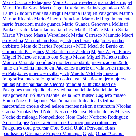
Maria Ciccone Patagones
Maria Ciccone reelecta
maria delia ruppel
Maria Emilia Soria
María Eugenia Vidal
maría inés grandoso
María
Laura Guidolin
mariana arregui
Mariana Baraj en Patagones
Marino
Marino Ricardo
Mario Alberto Francioni
Mario de Rege Intendente
mario franccioni
mario guanca
Mario Guanca Genoveva Molinari
Paola Casadei
Mario Ian
marta milesi
Martín Doñate
Martin Soria
Martin Vivanco
Massa Weretilneck
Matías Carrasco
Mauricio Macri
en Viedma
Maximiliano Evangelisti
mecheras patagones
medio
ambiente
Mesa de Barrios Populares - MTE
Metal de Barrio en
Carmen de Patagones
Mi Bandera de Viedma
Miguel Angel Flores
Miguel Picheto se reunió con Sergio Massa
Miguel Pichetto
miles
Mónica Miranda
monólogo
montecino odarda
movilizacion 25 de
junio en Viedma
muerte en Patagones
muerte en villa lynch
muerto
en Patagones
muerto en villa lynch
Muerto Valcheta
muestra
fotográfica
muestra fotográfica colectiva “50 años
mujer
mujeres
multas
Muncipalidad de Viedma
mundial
Municipalidad de
Patagones
municipalidad de viedma
municipio
Municipio de
Patagones
Murió Juan Manuel de la Sota
museo Cagliero
museo
Emma Nozzi Patagones
Nación
narcocriminalidad viedma
narcotrafico choele choel
nelson montes
nelson namuncura
Nicolás
García
Nicolas Peral
Nilda Nervi de Belloso
Noche de los Museos
Noche de milonga
Nompalidece
Nora Cader
Norberto Rodriguez
Norina Lopez
Nuestra Señora del Carmen
nueva rotonda en
Patagones
obra procrear
Obra Social Unión Personal
obras
paralizadas
Oficina de Empleo Municipal
Ojeda
Omar "Cacho"