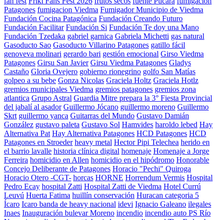
fan fest
Friki Fans Fest 2026
frutos secos
fuente Pucará
fumigación
Patagones
fumigacion Viedma
Fumigador Municipio de Viedma
Fundación Cocina Patagónica
Fundación Creando Futuro
Fundación Facilitar
Fundación Si
Fundación Te doy una Mano
Fundación Tzedaka
gabriel garnica
Gabriela Michetti
gas natural
Gasoducto Sao
Gasoducto Villarino Patagones
gatillo fácil
genoveva molinari
gerardo bari
gestión emocional
Girso Viedma
Patagones
Girsu San Javier
Girsu Viedma Patagones
Gladys
Castaño
Gloria Ovejero
gobierno rionegrino
golfo San Matías
golpeo a su bebe
Gonza Nicolas
Graciela Holtz
Graciela Hotlz
gremios municipales Viedma
gremios patagones
gremios zona
atlantica
Grupo Astral
Guardia Mitre prepara la 3° Fiesta Provincial
del jabalí al asador
Guillermo Jócano
guillermo moreno
Guillermo
Skrt
guillermo yanca
Guitarras del Mundo
Gustavo Damián
González
gustavo paleta
Gustavo Sol
Hamvides
haroldo lebed
Hay
Alternativa Pat
Hay Alternativa Patagones
HCD Patagones
HCD
Patagones en Stroeder
heavy metal
Hector Pipi Telechea
herido en
el barrio lavalle
historia clínica digital
homenaje
Homenaje a Jorge
Ferreira
homicidio en Allen
homicidio en el hipódromo
Honorable
Concejo Deliberante de Patagones
Horacio "Pechi" Quiroga
Horacio Otero -CGT-
horcas
HORNE
Horrendum Vermis
Hospital
Pedro Ecay
hospital Zatti
Hospital Zatti de Viedma
Hotel Currú
Leuvú
Huerta Fatima
huillín conservación
Huracan categoria 5
Ícaro
Icaro banda de heavy nacional
idevi
Ignacio Galeano
ilegales
Inaes
Inauguración bulevar Moreno
incendio
incendio auto PS Río