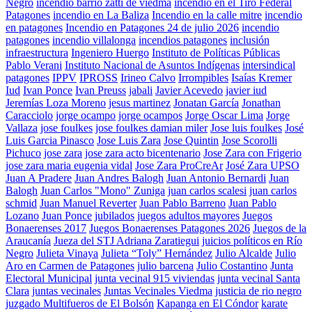
Negro
incendio barrio zatti de viedma
incendio en el Tiro Federal
Patagones
incendio en La Baliza
Incendio en la calle mitre
incendio
en patagones
Incendio en Patagones 24 de julio 2026
incendio
patagones
incendio villalonga
incendios patagones
inclusión
infraestructura
Ingeniero Huergo
Instituto de Políticas Públicas
Pablo Verani
Instituto Nacional de Asuntos Indígenas
intersindical
patagones
IPPV
IPROSS
Irineo Calvo
Irrompibles
Isaías Kremer
Iud
Ivan Ponce
Ivan Preuss
jabali
Javier Acevedo
javier iud
Jeremías Loza Moreno
jesus martinez
Jonatan García
Jonathan
Caracciolo
jorge ocampo
jorge ocampos
Jorge Oscar Lima
Jorge
Vallaza
jose foulkes
jose foulkes damian miler
Jose luis foulkes
José
Luis Garcia Pinasco
Jose Luis Zara
Jose Quintin
Jose Scorolli
Pichuco
jose zara
jose zara acto bicentenario
Jose Zara con Frigerio
jose zara maria eugenia vidal
Jose Zara ProCreAr
José Zara UPSO
Juan A Pradere
Juan Andres Balogh
Juan Antonio Bernardi
Juan
Balogh
Juan Carlos "Mono" Zuniga
juan carlos scalesi
juan carlos
schmid
Juan Manuel Reverter
Juan Pablo Barreno
Juan Pablo
Lozano
Juan Ponce
jubilados
juegos adultos mayores
Juegos
Bonaerenses 2017
Juegos Bonaerenses Patagones 2026
Juegos de la
Araucanía
Jueza del STJ Adriana Zaratiegui
juicios políticos en Río
Negro
Julieta Vinaya
Julieta “Toly” Hernández
Julio Alcalde
Julio
Aro en Carmen de Patagones
julio barcena
Julio Costantino
Junta
Electoral Municipal
junta vecinal 915 viviendas
junta vecinal Santa
Clara
juntas vecinales
Juntas Vecinales Viedma
justicia de rio negro
juzgado Multifueros de El Bolsón
Kapanga en El Cóndor
karate