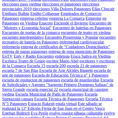
elecciones paso viedma
elecciones pj patagones
elecciones
provinciales 2019
elecciones Villa Dolores Patagones
Elías Chucair
Emiliano Balbin
Emilio Collueque
Empleados de Comercio
Patagones
empresa ceferino
empresa La Comarca
Emprotur
en
Patagones
en Viedma
Enacom
Enciende el Invierno
Encuentro de
"Mujeres y Economía Social"
Encuentro de baterías en Patagones
Encuentro de poetas de la comarca
encuentro de teatro en viedma
encuentro interlegislativo
Encuentro Progresista y Popular
encuentro
recreativo de batería en Patagones
enfermedad cardiovascular
enfermería
entrega de certificados de “Cuidadores Domiciliarios”
entrega de papas patagones
entrega de ropa municipio de Patagones
EnTV
Entv y Radio Encuentro
epilepsia
Eruca Sativa en Viedma
Escénica Teatro de Grupo
escritor Mario Abel
escritores y escritoras
de la Comarca
Escuela 15
escuela 200
escuela 21 de patagones
escuela 7 de San Blas
Escuela de Arte Alcides Biagetti
escuela de
arte de patagones
Escuela de Educación Técnica n° 1 Patagones
escuela de equitacion de patagones
escuela de guardavidas
Escuela
de Suboficiales y Agentes "Sargento Primero Domingo Salinas" de
Sierra Grande
escuela especial 22
escuela municipal de canotaje
viedma
Escuela Municipal de Patín de Patagones
Escuela
Spegazzini camara
Escuela Técnica de Patagones
Escuela Técnica
N°1 Patagones
Espacio Rakesh
estafa virtual
Este sábado se
realizará la 12º Edición Fiesta de San Juan en el Centro Vasco
Esteban Bullrich
Eva Perón
evalyn rousiot silbana cullumilla
evelyn
rousiot
ex los gardelitos
Exitoso Primer Concurso Provincial del