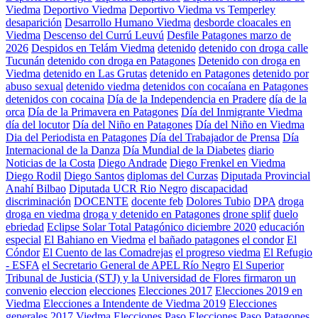
Viedma
Deportivo Viedma
Deportivo Viedma vs Temperley
desaparición
Desarrollo Humano Viedma
desborde cloacales en
Viedma
Descenso del Currú Leuvú
Desfile Patagones marzo de
2026
Despidos en Telám Viedma
detenido
detenido con droga calle
Tucunán
detenido con droga en Patagones
Detenido con droga en
Viedma
detenido en Las Grutas
detenido en Patagones
detenido por
abuso sexual
detenido viedma
detenidos con cocaíana en Patagones
detenidos con cocaina
Día de la Independencia en Pradere
día de la
orca
Día de la Primavera en Patagones
Día del Inmigrante Viedma
día del locutor
Día del Niño en Patagones
Día del Niño en Viedma
Dia del Periodista en Patagones
Día del Trabajador de Prensa
Día
Internacional de la Danza
Día Mundial de la Diabetes
diario
Noticias de la Costa
Diego Andrade
Diego Frenkel en Viedma
Diego Rodil
Diego Santos
diplomas del Curzas
Diputada Provincial
Anahí Bilbao
Diputada UCR Rio Negro
discapacidad
discriminación
DOCENTE
docente feb
Dolores Tubio
DPA
droga
droga en viedma
droga y detenido en Patagones
drone splif
duelo
ebriedad
Eclipse Solar Total Patagónico diciembre 2020
educación
especial
El Bahiano en Viedma
el bañado patagones
el condor
El
Cóndor
El Cuento de las Comadrejas
el progreso viedma
El Refugio
- ESFA
el Secretario General de APEL Río Negro
El Superior
Tribunal de Justicia (STJ) y la Universidad de Flores firmaron un
convenio
eleccion
elecciones
Elecciones 2017
Elecciones 2019 en
Viedma
Elecciones a Intendente de Viedma 2019
Elecciones
generales 2017 Viedma
Elecciones Paso
Elecciones Paso Patagones