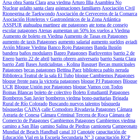
Arsa obra Santa Clara
arsa viedma
Arturo Illia
Asamblea No
Nuclear
asfalto santa clara
asignaciones familiares
Asociación Civil
Rionegrina de Taekwondo
Asociación de Cerveceros de la Comarca
Asociación Hoteleros y Gastronómicos de la Zona Atlántica
ASSPUR
atahualpa martinez
ate patagones
ate toma de consejo
escolar patagones
Atenas
aumentan un 50% los vuelos a Viedma
Aumento de boleto en Viedma
Aumento de Tasas en Patagones
aumento de taxis Patagones
aumento salarial
aumento sueldos
aviadi
Avión Mirage Viedma
Banco Rojo Patagones
Banda Ilusión
bandera
baños modulares
Bapro Patagones
Barloventos
barrio 2 de
Enero
barrio 22 de abril
barrio obrero aniversario
barrio Santa Clara
barrio Zatti
Bases Justicialistas - Kolina
Basquet
Becas municipales
Patagones
becas patagones
Bettina Paez
biblioteca pablo neruda
Biblioteca Teatral de la sala El Tubo
bloque Cambiemos Patagones
bloque frente para la victoria patagones
bloque PJ Patagones
Bloque
UCR
Bloque Unión por Patagones
bloque Vamos con Todos
Boinas Blancas
boleto de colectivo
Boleto Estudiantil Patagones
Bomberos San Javier
bomberos viedma
bono-paritarias
Brigada
Rural de Río Colorado
Buscando nuevos talentos
búsqueda
búsquedas
CAINA
calle Comodoro Rivadavia Patagones
Cámara
Agraria de Conesa
Cámara Criminal Tercera de Roca
Cámara de
Comercio de Patagones
Cambiemos Patagones
Cambiemos viedma
camino a San Blas
camino Salina de Piedras
camioneta
Campeonato
Mundial de Beach Handball
canal 10
Canotaje
capacitación de
Educación Vial en la Escuela Secundaria N° 3
capacitación RCP