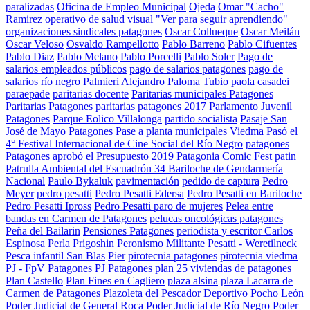
paralizadas
Oficina de Empleo Municipal
Ojeda
Omar "Cacho"
Ramirez
operativo de salud visual "Ver para seguir aprendiendo"
organizaciones sindicales patagones
Oscar Collueque
Oscar Meilán
Oscar Veloso
Osvaldo Rampellotto
Pablo Barreno
Pablo Cifuentes
Pablo Diaz
Pablo Melano
Pablo Porcelli
Pablo Soler
Pago de
salarios empleados públicos
pago de salarios patagones
pago de
salarios río negro
Palmieri Alejandro
Paloma Tubio
paola casadei
paraepade
paritarias docente
Paritarias municipales Patagones
Paritarias Patagones
paritarias patagones 2017
Parlamento Juvenil
Patagones
Parque Eolico Villalonga
partido socialista
Pasaje San
José de Mayo Patagones
Pase a planta municipales Viedma
Pasó el
4° Festival Internacional de Cine Social del Río Negro
patagones
Patagones aprobó el Presupuesto 2019
Patagonia Comic Fest
patin
Patrulla Ambiental del Escuadrón 34 Bariloche de Gendarmería
Nacional
Paulo Bykaluk
pavimentación
pedido de captura
Pedro
Meyer
pedro pesatti
Pedro Pesatti Edersa
Pedro Pesatti en Bariloche
Pedro Pesatti Ipross
Pedro Pesatti paro de mujeres
Pelea entre
bandas en Carmen de Patagones
pelucas oncológicas patagones
Peña del Bailarin
Pensiones Patagones
periodista y escritor Carlos
Espinosa
Perla Prigoshin
Peronismo Militante
Pesatti - Weretilneck
Pesca infantil San Blas
Pier
pirotecnia patagones
pirotecnia viedma
PJ - FpV Patagones
PJ Patagones
plan 25 viviendas de patagones
Plan Castello
Plan Fines en Cagliero
plaza alsina
plaza Lacarra de
Carmen de Patagones
Plazoleta del Pescador Deportivo
Pocho León
Poder Judicial de General Roca
Poder Judicial de Río Negro
Poder