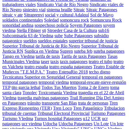
trabajadores viales
Sindicato Vial de Río Negro
Sindicato viales de
Río Negro
siniestro vial
sistema braille
Sitraic
Sitraic Patagones
sitraic y ate
Sitraprenvi
social y cultural Adalquí
Sol de Mayo
soldados continentales
Soledad
somoncura rock
Somuncura Rock
sonoridad andina
sospechoso policía
Soyem Patagones
soyem
viedma
Stella Fibiger
stj
Stroeder Casa de la Cultura
sub16
Subcomisaría 63 de Viedma
sube
Sube Patagones
subsidio
patagonico
sueldos
sueldos estatales
superior tribunal de justicia
Superior Tribunal de Justicia de Río Negro
Superior Tribunal de
Justicia RN
Suplica en Viedma
Supren
suteba feb
suteba patagones
Tango en Viedma
tarifa de taxis
Tarifa de taxis Patagones
Tasas
Municipales Viedma
taser
taxis
taxis patagones
teatro el tubo
teatro
en Valcheta
teatro españa
teatro españa patagones
Teatro Estable de
Muñecos "T.E.M.P.A."
Teatro EstepaRio 2018
techo digno
Tecnicatura Superior en Seguridad General
temporal en patagones
temporal patagones
temporal viedma
temporal-rescate-nieve-reguión
TEP
tito garcia lethal
Todos Tus Muertos
Toma 2 de Enero
toma
santa clara
Tonolec
Toxicomanía Viedma
tragedia en el 22 de Abril
Viedma
tragedia malvinas patagones
Trail Running Día Del Amigo
en Patagones
tránsito
transporte San Blas
trata de personas
Tren
Expreso Rionegrino (TER)
Tren Loco
Tren Patagónico
Tribulacion
tribunal de cuentas
Tribunal Electoral Provincial
Turismo Patagones
Turismo VIedma
Turnos hospital Patagones
u12
UCR
ucr
patagones
ucr viedma
Udocba
Udocba Patagones
Un Lote
Un lote
una vivienda
una Vivienda
Una Vivienda"
UNCo
UNCo Viedma