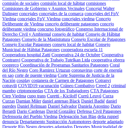
comisión de sociales
comisión local de hábitat
comisiones
Comisiones de Gobierno y Asuntos Vecinales
Concejal Walter
Dalinger
concejales
concejales de la comarca
concejales del FpV
Viedma
concejales FpV Viedma
concejales viedma
Concejo
Deliberante de Viedma
concejo deliberante patagones
concejo
deliberante viedma
concurso fotográfico
Congreso Internacional de
Derecho Civil y Ambiental
consejo de habitat
Consejo de Hábitat
Patagones
Consejo de la Magistratura
Consejo Escolar de Patagones
Consejo Escolar Patagones
consejo local de habitat
Consejo
Municipal de Hábitat Patagones
cooperadora escuela 11
Cooperadora hospital Zatti
Cooperativa 24 de Octubre
Cooperativa
Contranvi
Cooperativa de Trabajo Tutelkan Ltda
cooperativa obrera
coopreco
Coordinación de Programas Sanitarios Patagones
Coral
del Río Negro
Coro Ramirez Urtazun
coronavirus
corte de energía
en sao
corte de puente viedma
Corte Suprema de Justicia de la
Nación
cosplay
costanera de Carmen de Patagones
Cotranvi
cotravili
COVID19 vacunación
Cráneo Combativo
Creed 2
criminal
mambo
criptomonedas
CTA de los Trabajadores
CTA Patagones
Ctep Viedma
cupo trans
Curetti - Kiciloff
Currú Leuvú
Curza
Curzas
Damian Miler
daniel antenao Black
Daniel Badié
daniel
paredes
Daniel Relmuan
Daniel Salvador
Daniela Agostino
Dario
Berardi
Dario Cardenas
David González
Defensa Civil Patagones
Defensoria del Pueblo Viedma
Delegación San Blas
delia ruppel
denuncia
Departamento Sustracción Automotores
deporte adaptado
Deporte Río Negro
deportes adaptados
Deportes Municipalidad de