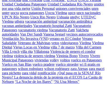
Unidad Ciudadana Patagones
Unidad Ciudadana Río Negro
unidos
por una vida mejor
Unión Personal
uniones convivenciales
unrn
unter
uocra
uocra patagones
Uocra Viedma
upcn
upcn nacionales
UPCN Río Negro
Upcn Rio Negro
Ushuaia
utedyc
UTEDyC
Viedma
uthgra
vacunación antigripal
vacunación antirrábica
vacunas antigripales
Vacunatorio hospital Zatti
Vacunatorio
Patagones
vacunatorio viedma
Vacunatorio Zatti
Valcheta
autoridades
Van Der Sandt
Vanesa Seguel
vecinos autoconvocados
Ventilación No Invasiva (VNI)
verano en El Cóndor
Verano
Saludable
Veterano de Malvinas
vetos
videojuegos
Viedma
Viedma
Digital
Viejas Locas en Viedma
villa 7 de marzo
Villa del Carmen
Villa Lynch
villa rita
Villalonga
Violencia de genero el condor
viedma
violencia de genero viedma
Virginia Bono
Vivero
Vivero
Municipal Patagones
viviendas
volley
voltios
vuelco en Patagones
Vuelco en San Blas
vuelco pradere
vuelco stroeder
wi fi gratis en
patagones
wilson rodrgiuez
wilson rodriguez
zara Atenas
zara macri
zara pichetto
zara vidal
zonificación
¿Qué pasa en la SENAF Río
Negro? La denuncia detrás de la protesta en el ECOS La Casita de
Nehuen
“La Noche de los Bares”
“Ni Una Menos”