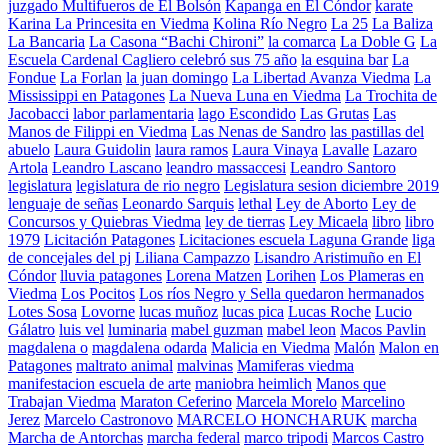
juzgado Multifueros de El Bolsón
Kapanga en El Cóndor
karate
Karina La Princesita en Viedma
Kolina Río Negro
La 25
La Baliza
La Bancaria
La Casona “Bachi Chironi”
la comarca
La Doble G
La
Escuela Cardenal Cagliero celebró sus 75 año
la esquina bar
La
Fondue
La Forlan
la juan domingo
La Libertad Avanza Viedma
La
Mississippi en Patagones
La Nueva Luna en Viedma
La Trochita de
Jacobacci
labor parlamentaria
lago Escondido
Las Grutas
Las
Manos de Filippi en Viedma
Las Nenas de Sandro
las pastillas del
abuelo
Laura Guidolin
laura ramos
Laura Vinaya
Lavalle
Lazaro
Artola
Leandro Lascano
leandro massaccesi
Leandro Santoro
legislatura
legislatura de rio negro
Legislatura sesion diciembre 2019
lenguaje de señas
Leonardo Sarquis
lethal
Ley de Aborto
Ley de
Concursos y Quiebras Viedma
ley de tierras
Ley Micaela
libro
libro
1979
Licitación Patagones
Licitaciones escuela Laguna Grande
liga
de concejales del pj
Liliana Campazzo
Lisandro Aristimuño en El
Cóndor
lluvia patagones
Lorena Matzen
Lorihen
Los Plameras en
Viedma
Los Pocitos
Los ríos Negro y Sella quedaron hermanados
Lotes Sosa
Lovorne
lucas muñoz
lucas pica
Lucas Roche
Lucio
Gálatro
luis vel
luminaria
mabel guzman
mabel leon
Macos Pavlin
magdalena o
magdalena odarda
Malicia en Viedma
Malón
Malon en
Patagones
maltrato animal
malvinas
Mamiferas viedma
manifestacion escuela de arte
maniobra heimlich
Manos que
Trabajan Viedma
Maraton Ceferino
Marcela Morelo
Marcelino
Jerez
Marcelo Castronovo
MARCELO HONCHARUK
marcha
Marcha de Antorchas
marcha federal
marco tripodi
Marcos Castro