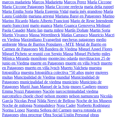
marcos madarieta
Marcos Madarietta
Marcos Perez
María Ciccone
Maria Ciccone Patagones
Maria Ciccone reelecta
maria delia ruppel
Maria Emilia Soria
María Eugenia Vidal
maría inés grandoso
María
Laura Guidolin
mariana arregui
Mariana Baraj en Patagones
Marino
Marino Ricardo
Mario Alberto Francioni
Mario de Rege Intendente
mario franccioni
mario guanca
Mario Guanca Genoveva Molinari
Paola Casadei
Mario Ian
marta milesi
Martín Doñate
Martin Soria
Martin Vivanco
Massa Weretilneck
Matías Carrasco
Mauricio Macri
en Viedma
Maximiliano Evangelisti
mecheras patagones
medio
ambiente
Mesa de Barrios Populares - MTE
Metal de Barrio en
Carmen de Patagones
Mi Bandera de Viedma
Miguel Angel Flores
Miguel Picheto se reunió con Sergio Massa
Miguel Pichetto
miles
Mónica Miranda
monólogo
montecino odarda
movilizacion 25 de
junio en Viedma
muerte en Patagones
muerte en villa lynch
muerto
en Patagones
muerto en villa lynch
Muerto Valcheta
muestra
fotográfica
muestra fotográfica colectiva “50 años
mujer
mujeres
multas
Muncipalidad de Viedma
mundial
Municipalidad de
Patagones
municipalidad de viedma
municipio
Municipio de
Patagones
Murió Juan Manuel de la Sota
museo Cagliero
museo
Emma Nozzi Patagones
Nación
narcocriminalidad viedma
narcotrafico choele choel
nelson montes
nelson namuncura
Nicolás
García
Nicolas Peral
Nilda Nervi de Belloso
Noche de los Museos
Noche de milonga
Nompalidece
Nora Cader
Norberto Rodriguez
Norina Lopez
Nuestra Señora del Carmen
nueva rotonda en
Patagones
obra procrear
Obra Social Unión Personal
obras