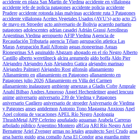
accidente en plaza San Martin de Viedma
accidente en villalonga
accidente jefe de policia patagones
accidente policia
accidente
Pradere
accidente rotonda islas malvinas
accidente ruta 3 Patagones
accidente villalonga
Aceites Vegetales Usados (AVU’s)
acto
acto 25
de mayo en Stroeder
acto aniversario de Bolivia
acuerdo paritario
patagones
adolescentes
adrian casadei
Adrián Grassi
Aerolíneas
Argentinas Viedma
aeropuerto
AFIP Viedma
Agencia de
Recaudación Tributaria
agencia Télam
agrupación atletica Las
Maras
Agrupación Raúl Alfonsin
aguas rionegrinas
Aguas
Rionegrinas SA
aguinaldo
Ahgzarn
ahogado en el río Negro
Alberto
Castillo
alberto weretilneck
alcira argumedo
aldo boffa
Aldo Pier
Alejandro
Alejandro Asis
Alejandro Gatica
alejandro marinao
Alejandro Palmieri
Alejandro Rost
alfonsín
allanamiento
Allanamiento en
allanamiento en Patagones
allanamiento en
Patagones julio 2026
Allanamiento en Villa del Carmen
allanamiento inalauquen
ambiente
amenzas a Gladis Cofre
Amprale
Anahí Bilbao
Andres Amoroso
Ángel Hechenleitner
angel lencura
anime
aniversario
aniversario 239 de Viedma y Patagones
aniversario Cagliero
aniversario de stroeder
Aniversario de Viedma
y Patgones
anses
antidemon
Antonio Tono Magagna
Anxious
Apel
Apel colonia de vacaciones
APEL Río Negro
Apologgia
ThrashMetal
APP Ceferino
apuñalado
aquaman
Arabela Carreras
arbolado público
Argentino Montero
aRGra
ARI Río Negro
Ariel
Bernatene
Ariel Zvenger
armas no letales
arquitecto Savi Crudo
arsa
arsa barrio guido
arsa comallo
Arsa El Condor
arsa guardia mitre