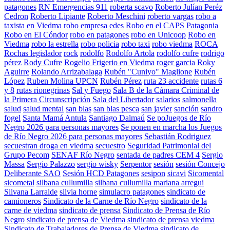
patagones
RN Emergencias 911
roberta scavo
Roberto Julían Peréz
Cedron
Roberto Lipiante
Roberto Meschini
roberto vargas
robo a
taxista en Viedma
robo empresa edes
Robo en el CAPS Patagonia
Robo en El Cóndor
robo en patagones
robo en Unicoop
Robo en
Viedma
robo la estrella
robo policia
robo taxi
robo viedma
ROCA
Rochas legislador
rock
rodolfo
Rodolfo Artola
rodolfo cufre
rodrigo
pérez
Rody Cufre
Rogelio Frigerio en Viedma
roger garcia
Roky
Aguirre
Rolando Arrizabalaga
Rubén "Cuniyo" Maglione
Rubén
López
Ruben Molina UPCN
Rubén Pérez
ruta 23 accidente
rutas 6
y 8
rutas rionegrinas
Sal y Fuego
Sala B de la Cámara Criminal de
la Primera Circunscripción
Sala del Libertador
salarios
salmonella
salud
salud mental
san blas
san blas pesca
san javier
sanción
sandro
fogel
Santa Mamá Antula
Santiago Dalmaú
Se poJuegos de Río
Negro 2026 para personas mayores
Se ponen en marcha los Juegos
de Río Negro 2026 para personas mayores
Sebastián Rodriguez
secuestran droga en viedma
secuestro
Seguridad Patrimonial del
Grupo Pecom
SENAF Río Negro
sentada de padres CEM 4
Sergio
Massa
Sergio Palazzo
sergio wisky
Serpentor
sesión
sesión Concejo
Deliberante SAO
Sesión HCD Patagones
sesipon
sicavi
Sicomental
sicometal
silbana cullumilla
silbana cullumilla mariana arregui
Silvana Larralde
silvia horne
simulacro patagones
sindicato de
camioneros
Sindicato de la Carne de Río Negro
sindicato de la
carne de viedma
sindicato de prensa
Sindicato de Prensa de Río
Negro
sindicato de prensa de Viedma
sindicato de prensa viedma
Sindicato de Trabajadores de Prensa de Viedma
sindicato de