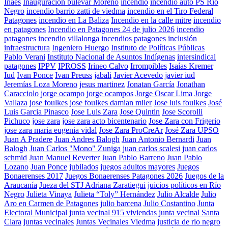
Inaes
Inauguración bulevar Moreno
incendio
incendio auto PS Río
Negro
incendio barrio zatti de viedma
incendio en el Tiro Federal
Patagones
incendio en La Baliza
Incendio en la calle mitre
incendio
en patagones
Incendio en Patagones 24 de julio 2026
incendio
patagones
incendio villalonga
incendios patagones
inclusión
infraestructura
Ingeniero Huergo
Instituto de Políticas Públicas
Pablo Verani
Instituto Nacional de Asuntos Indígenas
intersindical
patagones
IPPV
IPROSS
Irineo Calvo
Irrompibles
Isaías Kremer
Iud
Ivan Ponce
Ivan Preuss
jabali
Javier Acevedo
javier iud
Jeremías Loza Moreno
jesus martinez
Jonatan García
Jonathan
Caracciolo
jorge ocampo
jorge ocampos
Jorge Oscar Lima
Jorge
Vallaza
jose foulkes
jose foulkes damian miler
Jose luis foulkes
José
Luis Garcia Pinasco
Jose Luis Zara
Jose Quintin
Jose Scorolli
Pichuco
jose zara
jose zara acto bicentenario
Jose Zara con Frigerio
jose zara maria eugenia vidal
Jose Zara ProCreAr
José Zara UPSO
Juan A Pradere
Juan Andres Balogh
Juan Antonio Bernardi
Juan
Balogh
Juan Carlos "Mono" Zuniga
juan carlos scalesi
juan carlos
schmid
Juan Manuel Reverter
Juan Pablo Barreno
Juan Pablo
Lozano
Juan Ponce
jubilados
juegos adultos mayores
Juegos
Bonaerenses 2017
Juegos Bonaerenses Patagones 2026
Juegos de la
Araucanía
Jueza del STJ Adriana Zaratiegui
juicios políticos en Río
Negro
Julieta Vinaya
Julieta “Toly” Hernández
Julio Alcalde
Julio
Aro en Carmen de Patagones
julio barcena
Julio Costantino
Junta
Electoral Municipal
junta vecinal 915 viviendas
junta vecinal Santa
Clara
juntas vecinales
Juntas Vecinales Viedma
justicia de rio negro