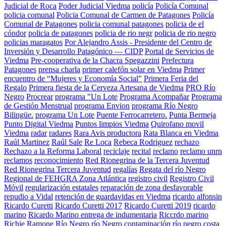
Judicial de Roca
Poder Judicial Viedma
policía
Policía Comunal
policia comunal
Policia Comunal de Carmen de Patagones
Policía
Comunal de Patagones
policia comunal patagones
policia de el
cóndor
policia de patagones
policia de rio negr
policia de rio negro
policias maragatos
Por Alejandro Assis - Presidente del Centro de
Inversión y Desarrollo Patagónico — CIDP
Portal de Servicios de
Viedma
Pre-cooperativa de la Chacra Spegazzini
Prefectura
Patagones
prensa charla
primer calefón solar en Viedma
Primer
encuentro de “Mujeres y Economía Social”
Primera Feria del
Regalo
Primera fiesta de la Cerveza Artesana de Viedma
PRO Río
Negro
Procrear
programa "Un Lote
Programa Acompañar
Programa
de Gestión Menstrual
programa Envion
programa Río Negro
Bilingüe.
programa Un Lote
Puente Ferrocarretero.
Punta Bermeja
Punto Digital Viedma
Puntos limpios Viedma
Quirofano movil
Viedma
radar
radares
Rara Avis productora
Rata Blanca en Viedma
Raúl Martinez
Raúl Sale
Re Loca
Rebeca Rodriguez
rechazo
Rechazo a la Reforma Laboral
reciclaje
recital
reclamo
reclamo unrn
reclamos
reconocimiento
Red Rionegrina de la Tercera Juventud
Red Rionegrina Tercera Juventud
regalías
Regata del río Negro
Regional de FEHGRA Zona Atlántica
registro civil
Registro Civil
Móvil
regularización estatales
reparación de zona desfavorable
repudio a Vidal
retención de guardavidas en Viedma
ricardo alfonsin
Ricardo Curetti
Ricardo Curetti 2017
Ricardo Curetti 2019
ricardo
marino
Ricardo Marino entrega de indumentaria
Riccrdo marino
Richie Ramone
Río Negro
río Negro contaminación
río negro costa