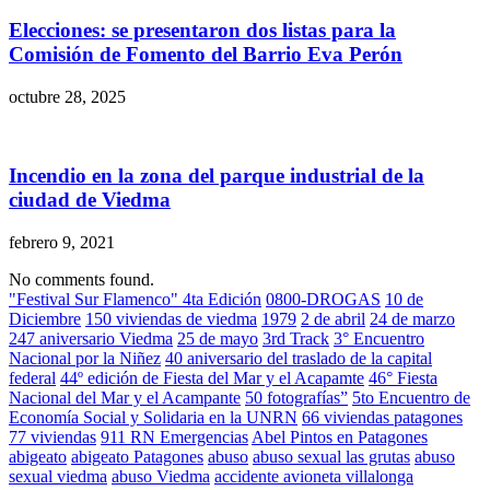
Elecciones: se presentaron dos listas para la
Comisión de Fomento del Barrio Eva Perón
octubre 28, 2025
Incendio en la zona del parque industrial de la
ciudad de Viedma
febrero 9, 2021
No comments found.
"Festival Sur Flamenco" 4ta Edición
0800-DROGAS
10 de
Diciembre
150 viviendas de viedma
1979
2 de abril
24 de marzo
247 aniversario Viedma
25 de mayo
3rd Track
3° Encuentro
Nacional por la Niñez
40 aniversario del traslado de la capital
federal
44º edición de Fiesta del Mar y el Acapamte
46° Fiesta
Nacional del Mar y el Acampante
50 fotografías”
5to Encuentro de
Economía Social y Solidaria en la UNRN
66 viviendas patagones
77 viviendas
911 RN Emergencias
Abel Pintos en Patagones
abigeato
abigeato Patagones
abuso
abuso sexual las grutas
abuso
sexual viedma
abuso Viedma
accidente avioneta villalonga