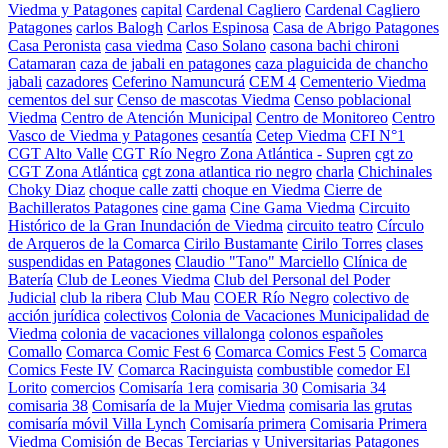
Viedma y Patagones
capital
Cardenal Cagliero
Cardenal Cagliero
Patagones
carlos Balogh
Carlos Espinosa
Casa de Abrigo Patagones
Casa Peronista
casa viedma
Caso Solano
casona bachi chironi
Catamaran
caza de jabali en patagones
caza plaguicida de chancho
jabali
cazadores
Ceferino Namuncurá
CEM 4
Cementerio Viedma
cementos del sur
Censo de mascotas Viedma
Censo poblacional
Viedma
Centro de Atención Municipal
Centro de Monitoreo
Centro
Vasco de Viedma y Patagones
cesantía
Cetep Viedma
CFI N°1
CGT Alto Valle
CGT Río Negro Zona Atlántica - Supren
cgt zo
CGT Zona Atlántica
cgt zona atlantica rio negro
charla
Chichinales
Choky Diaz
choque calle zatti
choque en Viedma
Cierre de
Bachilleratos Patagones
cine gama
Cine Gama Viedma
Circuito
Histórico de la Gran Inundación de Viedma
circuito teatro
Círculo
de Arqueros de la Comarca
Cirilo Bustamante
Cirilo Torres
clases
suspendidas en Patagones
Claudio "Tano" Marciello
Clínica de
Batería
Club de Leones Viedma
Club del Personal del Poder
Judicial
club la ribera
Club Mau
COER Río Negro
colectivo de
acción jurídica
colectivos
Colonia de Vacaciones Municipalidad de
Viedma
colonia de vacaciones villalonga
colonos españoles
Comallo
Comarca Comic Fest 6
Comarca Comics Fest 5
Comarca
Comics Feste IV
Comarca Racinguista
combustible
comedor El
Lorito
comercios
Comisaría 1era
comisaria 30
Comisaria 34
comisaria 38
Comisaría de la Mujer Viedma
comisaria las grutas
comisaría móvil Villa Lynch
Comisaría primera
Comisaria Primera
Viedma
Comisión de Becas Terciarias y Universitarias Patagones