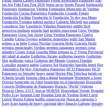
Frente Julieta Lanteri Patagones
Frente Renovador Patagones
friki
fan fest
Friki Fans Fest 2026
frutos secos
fuente Pucará
fumigación
Patagones
fumigacion Viedma
Fumigador Municipio de Viedma
Fundación Cocina Patagónica
Fundación Creando Futuro
Fundación Facilitar
Fundación Si
Fundación Te doy una Mano
Fundación Tzedaka
gabriel garnica
Gabriela Michetti
gas natural
Gasoducto Sao
Gasoducto Villarino Patagones
gatillo fácil
genoveva molinari
gerardo bari
gestión emocional
Girso Viedma
Patagones
Girsu San Javier
Girsu Viedma Patagones
Gladys
Castaño
Gloria Ovejero
gobierno rionegrino
golfo San Matías
golpeo a su bebe
Gonza Nicolas
Graciela Holtz
Graciela Hotlz
gremios municipales Viedma
gremios patagones
gremios zona
atlantica
Grupo Astral
Guardia Mitre prepara la 3° Fiesta Provincial
del jabalí al asador
Guillermo Jócano
guillermo moreno
Guillermo
Skrt
guillermo yanca
Guitarras del Mundo
Gustavo Damián
González
gustavo paleta
Gustavo Sol
Hamvides
haroldo lebed
Hay
Alternativa Pat
Hay Alternativa Patagones
HCD Patagones
HCD
Patagones en Stroeder
heavy metal
Hector Pipi Telechea
herido en
el barrio lavalle
historia clínica digital
homenaje
Homenaje a Jorge
Ferreira
homicidio en Allen
homicidio en el hipódromo
Honorable
Concejo Deliberante de Patagones
Horacio "Pechi" Quiroga
Horacio Otero -CGT-
horcas
HORNE
Horrendum Vermis
Hospital
Pedro Ecay
hospital Zatti
Hospital Zatti de Viedma
Hotel Currú
Leuvú
Huerta Fatima
huillín conservación
Huracan categoria 5
Ícaro
Icaro banda de heavy nacional
idevi
Ignacio Galeano
ilegales