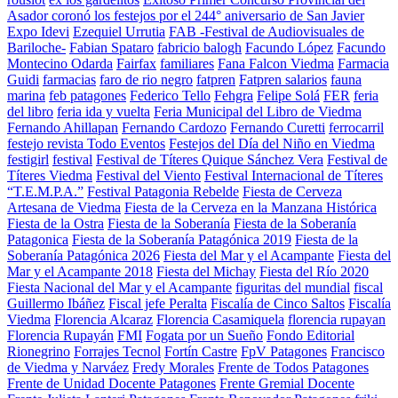
Asador coronó los festejos por el 244° aniversario de San Javier
Expo Idevi
Ezequiel Urrutia
FAB -Festival de Audiovisuales de
Bariloche-
Fabian Spataro
fabricio balogh
Facundo López
Facundo
Montecino Odarda
Fairfax
familiares
Fana Falcon Viedma
Farmacia
Guidi
farmacias
faro de rio negro
fatpren
Fatpren salarios
fauna
marina
feb patagones
Federico Tello
Fehgra
Felipe Solá
FER
feria
del libro
feria ida y vuelta
Feria Municipal del Libro de Viedma
Fernando Ahillapan
Fernando Cardozo
Fernando Curetti
ferrocarril
festejo revista Todo Eventos
Festejos del Día del Niño en Viedma
festigirl
festival
Festival de Títeres Quique Sánchez Vera
Festival de
Títeres Viedma
Festival del Viento
Festival Internacional de Títeres
“T.E.M.P.A.”
Festival Patagonia Rebelde
Fiesta de Cerveza
Artesana de Viedma
Fiesta de la Cerveza en la Manzana Histórica
Fiesta de la Ostra
Fiesta de la Soberanía
Fiesta de la Soberanía
Patagonica
Fiesta de la Soberanía Patagónica 2019
Fiesta de la
Soberanía Patagónica 2026
Fiesta del Mar y el Acampante
Fiesta del
Mar y el Acampante 2018
Fiesta del Michay
Fiesta del Río 2020
Fiesta Nacional del Mar y el Acampante
figuritas del mundial
fiscal
Guillermo Ibáñez
Fiscal jefe Peralta
Fiscalía de Cinco Saltos
Fiscalía
Viedma
Florencia Alcaraz
Florencia Casamiquela
florencia rupayan
Florencia Rupayán
FMI
Fogata por un Sueño
Fondo Editorial
Rionegrino
Forrajes Tecnol
Fortín Castre
FpV Patagones
Francisco
de Viedma y Narváez
Fredy Morales
Frente de Todos Patagones
Frente de Unidad Docente Patagones
Frente Gremial Docente