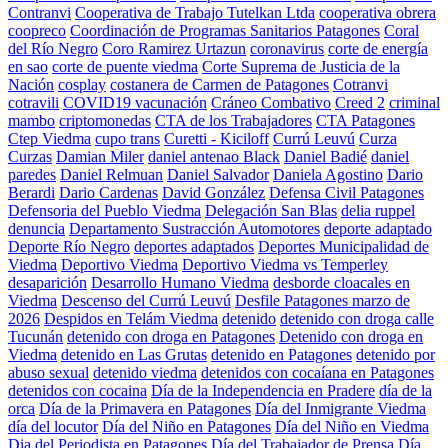
Contranvi
Cooperativa de Trabajo Tutelkan Ltda
cooperativa obrera
coopreco
Coordinación de Programas Sanitarios Patagones
Coral
del Río Negro
Coro Ramirez Urtazun
coronavirus
corte de energía
en sao
corte de puente viedma
Corte Suprema de Justicia de la
Nación
cosplay
costanera de Carmen de Patagones
Cotranvi
cotravili
COVID19 vacunación
Cráneo Combativo
Creed 2
criminal
mambo
criptomonedas
CTA de los Trabajadores
CTA Patagones
Ctep Viedma
cupo trans
Curetti - Kiciloff
Currú Leuvú
Curza
Curzas
Damian Miler
daniel antenao Black
Daniel Badié
daniel
paredes
Daniel Relmuan
Daniel Salvador
Daniela Agostino
Dario
Berardi
Dario Cardenas
David González
Defensa Civil Patagones
Defensoria del Pueblo Viedma
Delegación San Blas
delia ruppel
denuncia
Departamento Sustracción Automotores
deporte adaptado
Deporte Río Negro
deportes adaptados
Deportes Municipalidad de
Viedma
Deportivo Viedma
Deportivo Viedma vs Temperley
desaparición
Desarrollo Humano Viedma
desborde cloacales en
Viedma
Descenso del Currú Leuvú
Desfile Patagones marzo de
2026
Despidos en Telám Viedma
detenido
detenido con droga calle
Tucunán
detenido con droga en Patagones
Detenido con droga en
Viedma
detenido en Las Grutas
detenido en Patagones
detenido por
abuso sexual
detenido viedma
detenidos con cocaíana en Patagones
detenidos con cocaina
Día de la Independencia en Pradere
día de la
orca
Día de la Primavera en Patagones
Día del Inmigrante Viedma
día del locutor
Día del Niño en Patagones
Día del Niño en Viedma
Dia del Periodista en Patagones
Día del Trabajador de Prensa
Día