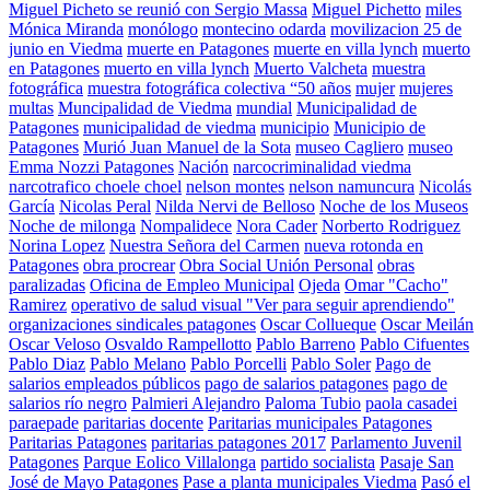
Miguel Picheto se reunió con Sergio Massa
Miguel Pichetto
miles
Mónica Miranda
monólogo
montecino odarda
movilizacion 25 de
junio en Viedma
muerte en Patagones
muerte en villa lynch
muerto
en Patagones
muerto en villa lynch
Muerto Valcheta
muestra
fotográfica
muestra fotográfica colectiva “50 años
mujer
mujeres
multas
Muncipalidad de Viedma
mundial
Municipalidad de
Patagones
municipalidad de viedma
municipio
Municipio de
Patagones
Murió Juan Manuel de la Sota
museo Cagliero
museo
Emma Nozzi Patagones
Nación
narcocriminalidad viedma
narcotrafico choele choel
nelson montes
nelson namuncura
Nicolás
García
Nicolas Peral
Nilda Nervi de Belloso
Noche de los Museos
Noche de milonga
Nompalidece
Nora Cader
Norberto Rodriguez
Norina Lopez
Nuestra Señora del Carmen
nueva rotonda en
Patagones
obra procrear
Obra Social Unión Personal
obras
paralizadas
Oficina de Empleo Municipal
Ojeda
Omar "Cacho"
Ramirez
operativo de salud visual "Ver para seguir aprendiendo"
organizaciones sindicales patagones
Oscar Collueque
Oscar Meilán
Oscar Veloso
Osvaldo Rampellotto
Pablo Barreno
Pablo Cifuentes
Pablo Diaz
Pablo Melano
Pablo Porcelli
Pablo Soler
Pago de
salarios empleados públicos
pago de salarios patagones
pago de
salarios río negro
Palmieri Alejandro
Paloma Tubio
paola casadei
paraepade
paritarias docente
Paritarias municipales Patagones
Paritarias Patagones
paritarias patagones 2017
Parlamento Juvenil
Patagones
Parque Eolico Villalonga
partido socialista
Pasaje San
José de Mayo Patagones
Pase a planta municipales Viedma
Pasó el