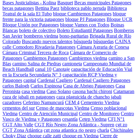
Bases Justicialistas - Kolina
Basquet
Becas municipales Patagones
becas patagones
Bettina Paez
biblioteca pablo neruda
Biblioteca
Teatral de la sala El Tubo
bloque Cambiemos Patagones
bloque
frente para la victoria patagones
bloque PJ Patagones
Bloque UCR
Bloque Unión por Patagones
bloque Vamos con Todos
Boinas
Blancas
boleto de colectivo
Boleto Estudiantil Patagones
Bomberos
San Javier
bomberos viedma
bono-paritarias
Brigada Rural de Río
Colorado
Buscando nuevos talentos
búsqueda
búsquedas
CAINA
calle Comodoro Rivadavia Patagones
Cámara Agraria de Conesa
Cámara Criminal Tercera de Roca
Cámara de Comercio de
Patagones
Cambiemos Patagones
Cambiemos viedma
camino a San
Blas
camino Salina de Piedras
camioneta
Campeonato Mundial de
Beach Handball
canal 10
Canotaje
capacitación de Educación Vial
en la Escuela Secundaria N° 3
capacitación RCP Viedma y
Patagones
capital
Cardenal Cagliero
Cardenal Cagliero Patagones
carlos Balogh
Carlos Espinosa
Casa de Abrigo Patagones
Casa
Peronista
casa viedma
Caso Solano
casona bachi chironi
Catamaran
caza de jabali en patagones
caza plaguicida de chancho jabali
cazadores
Ceferino Namuncurá
CEM 4
Cementerio Viedma
cementos del sur
Censo de mascotas Viedma
Censo poblacional
Viedma
Centro de Atención Municipal
Centro de Monitoreo
Centro
Vasco de Viedma y Patagones
cesantía
Cetep Viedma
CFI N°1
CGT Alto Valle
CGT Río Negro Zona Atlántica - Supren
cgt zo
CGT Zona Atlántica
cgt zona atlantica rio negro
charla
Chichinales
Choky Diaz
choque calle zatti
choque en Viedma
Cierre de