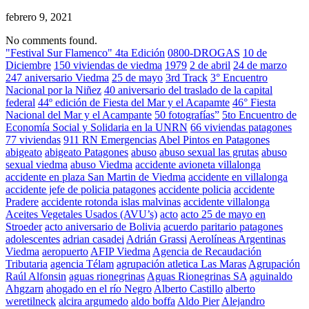
febrero 9, 2021
No comments found.
"Festival Sur Flamenco" 4ta Edición
0800-DROGAS
10 de
Diciembre
150 viviendas de viedma
1979
2 de abril
24 de marzo
247 aniversario Viedma
25 de mayo
3rd Track
3° Encuentro
Nacional por la Niñez
40 aniversario del traslado de la capital
federal
44º edición de Fiesta del Mar y el Acapamte
46° Fiesta
Nacional del Mar y el Acampante
50 fotografías”
5to Encuentro de
Economía Social y Solidaria en la UNRN
66 viviendas patagones
77 viviendas
911 RN Emergencias
Abel Pintos en Patagones
abigeato
abigeato Patagones
abuso
abuso sexual las grutas
abuso
sexual viedma
abuso Viedma
accidente avioneta villalonga
accidente en plaza San Martin de Viedma
accidente en villalonga
accidente jefe de policia patagones
accidente policia
accidente
Pradere
accidente rotonda islas malvinas
accidente villalonga
Aceites Vegetales Usados (AVU’s)
acto
acto 25 de mayo en
Stroeder
acto aniversario de Bolivia
acuerdo paritario patagones
adolescentes
adrian casadei
Adrián Grassi
Aerolíneas Argentinas
Viedma
aeropuerto
AFIP Viedma
Agencia de Recaudación
Tributaria
agencia Télam
agrupación atletica Las Maras
Agrupación
Raúl Alfonsin
aguas rionegrinas
Aguas Rionegrinas SA
aguinaldo
Ahgzarn
ahogado en el río Negro
Alberto Castillo
alberto
weretilneck
alcira argumedo
aldo boffa
Aldo Pier
Alejandro