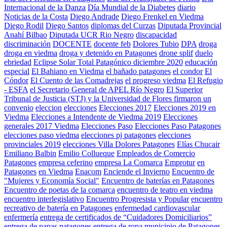
Internacional de la Danza
Día Mundial de la Diabetes
diario
Noticias de la Costa
Diego Andrade
Diego Frenkel en Viedma
Diego Rodil
Diego Santos
diplomas del Curzas
Diputada Provincial
Anahí Bilbao
Diputada UCR Rio Negro
discapacidad
discriminación
DOCENTE
docente feb
Dolores Tubio
DPA
droga
droga en viedma
droga y detenido en Patagones
drone splif
duelo
ebriedad
Eclipse Solar Total Patagónico diciembre 2020
educación
especial
El Bahiano en Viedma
el bañado patagones
el condor
El
Cóndor
El Cuento de las Comadrejas
el progreso viedma
El Refugio
- ESFA
el Secretario General de APEL Río Negro
El Superior
Tribunal de Justicia (STJ) y la Universidad de Flores firmaron un
convenio
eleccion
elecciones
Elecciones 2017
Elecciones 2019 en
Viedma
Elecciones a Intendente de Viedma 2019
Elecciones
generales 2017 Viedma
Elecciones Paso
Elecciones Paso Patagones
elecciones paso viedma
elecciones pj patagones
elecciones
provinciales 2019
elecciones Villa Dolores Patagones
Elías Chucair
Emiliano Balbin
Emilio Collueque
Empleados de Comercio
Patagones
empresa ceferino
empresa La Comarca
Emprotur
en
Patagones
en Viedma
Enacom
Enciende el Invierno
Encuentro de
"Mujeres y Economía Social"
Encuentro de baterías en Patagones
Encuentro de poetas de la comarca
encuentro de teatro en viedma
encuentro interlegislativo
Encuentro Progresista y Popular
encuentro
recreativo de batería en Patagones
enfermedad cardiovascular
enfermería
entrega de certificados de “Cuidadores Domiciliarios”
entrega de papas patagones
entrega de ropa municipio de Patagones