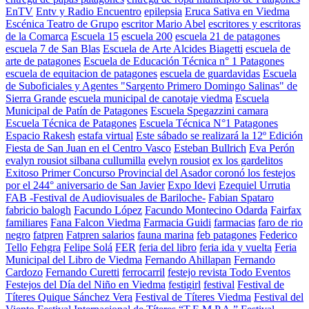
EnTV
Entv y Radio Encuentro
epilepsia
Eruca Sativa en Viedma
Escénica Teatro de Grupo
escritor Mario Abel
escritores y escritoras
de la Comarca
Escuela 15
escuela 200
escuela 21 de patagones
escuela 7 de San Blas
Escuela de Arte Alcides Biagetti
escuela de
arte de patagones
Escuela de Educación Técnica n° 1 Patagones
escuela de equitacion de patagones
escuela de guardavidas
Escuela
de Suboficiales y Agentes "Sargento Primero Domingo Salinas" de
Sierra Grande
escuela municipal de canotaje viedma
Escuela
Municipal de Patín de Patagones
Escuela Spegazzini camara
Escuela Técnica de Patagones
Escuela Técnica N°1 Patagones
Espacio Rakesh
estafa virtual
Este sábado se realizará la 12º Edición
Fiesta de San Juan en el Centro Vasco
Esteban Bullrich
Eva Perón
evalyn rousiot silbana cullumilla
evelyn rousiot
ex los gardelitos
Exitoso Primer Concurso Provincial del Asador coronó los festejos
por el 244° aniversario de San Javier
Expo Idevi
Ezequiel Urrutia
FAB -Festival de Audiovisuales de Bariloche-
Fabian Spataro
fabricio balogh
Facundo López
Facundo Montecino Odarda
Fairfax
familiares
Fana Falcon Viedma
Farmacia Guidi
farmacias
faro de rio
negro
fatpren
Fatpren salarios
fauna marina
feb patagones
Federico
Tello
Fehgra
Felipe Solá
FER
feria del libro
feria ida y vuelta
Feria
Municipal del Libro de Viedma
Fernando Ahillapan
Fernando
Cardozo
Fernando Curetti
ferrocarril
festejo revista Todo Eventos
Festejos del Día del Niño en Viedma
festigirl
festival
Festival de
Títeres Quique Sánchez Vera
Festival de Títeres Viedma
Festival del