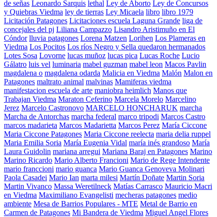
de señas
Leonardo Sarquis
lethal
Ley de Aborto
Ley de Concursos
y Quiebras Viedma
ley de tierras
Ley Micaela
libro
libro 1979
Licitación Patagones
Licitaciones escuela Laguna Grande
liga de
concejales del pj
Liliana Campazzo
Lisandro Aristimuño en El
Cóndor
lluvia patagones
Lorena Matzen
Lorihen
Los Plameras en
Viedma
Los Pocitos
Los ríos Negro y Sella quedaron hermanados
Lotes Sosa
Lovorne
lucas muñoz
lucas pica
Lucas Roche
Lucio
Gálatro
luis vel
luminaria
mabel guzman
mabel leon
Macos Pavlin
magdalena o
magdalena odarda
Malicia en Viedma
Malón
Malon en
Patagones
maltrato animal
malvinas
Mamiferas viedma
manifestacion escuela de arte
maniobra heimlich
Manos que
Trabajan Viedma
Maraton Ceferino
Marcela Morelo
Marcelino
Jerez
Marcelo Castronovo
MARCELO HONCHARUK
marcha
Marcha de Antorchas
marcha federal
marco tripodi
Marcos Castro
marcos madarieta
Marcos Madarietta
Marcos Perez
María Ciccone
Maria Ciccone Patagones
Maria Ciccone reelecta
maria delia ruppel
Maria Emilia Soria
María Eugenia Vidal
maría inés grandoso
María
Laura Guidolin
mariana arregui
Mariana Baraj en Patagones
Marino
Marino Ricardo
Mario Alberto Francioni
Mario de Rege Intendente
mario franccioni
mario guanca
Mario Guanca Genoveva Molinari
Paola Casadei
Mario Ian
marta milesi
Martín Doñate
Martin Soria
Martin Vivanco
Massa Weretilneck
Matías Carrasco
Mauricio Macri
en Viedma
Maximiliano Evangelisti
mecheras patagones
medio
ambiente
Mesa de Barrios Populares - MTE
Metal de Barrio en
Carmen de Patagones
Mi Bandera de Viedma
Miguel Angel Flores