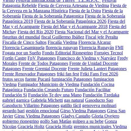
Viento
Festival Internacional de Títeres “T.E.M.P.A.”
Festival
Patagonia Rebelde
Fiesta de Cerveza Artesana de Viedma
Fiesta de
la Cerveza en la Manzana Histórica
Fiesta de la Ostra
Fiesta de la
Soberanía
Fiesta de la Soberanía Patagonica
Fiesta de la Soberanía
Patagónica 2019
Fiesta de la Soberanía Patagónica 2026
Fiesta del
Mar y el Acampante
Fiesta del Mar y el Acampante 2018
Fiesta del
Michay
Fiesta del Río 2020
Fiesta Nacional del Mar y el Acampante
figuritas del mundial
fiscal Guillermo Ibáñez
Fiscal jefe Peralta
Fiscalía de Cinco Saltos
Fiscalía Viedma
Florencia Alcaraz
Florencia Casamiquela
florencia rupayan
Florencia Rupayán
FMI
Fogata por un Sueño
Fondo Editorial Rionegrino
Forrajes Tecnol
Fortín Castre
FpV Patagones
Francisco de Viedma y Narváez
Fredy
Morales
Frente de Todos Patagones
Frente de Unidad Docente
Patagones
Frente Gremial Docente
Frente Julieta Lanteri Patagones
Frente Renovador Patagones
friki fan fest
Friki Fans Fest 2026
frutos secos
fuente Pucará
fumigación Patagones
fumigacion
Viedma
Fumigador Municipio de Viedma
Fundación Cocina
Patagónica
Fundación Creando Futuro
Fundación Facilitar
Fundación Si
Fundación Te doy una Mano
Fundación Tzedaka
gabriel garnica
Gabriela Michetti
gas natural
Gasoducto Sao
Gasoducto Villarino Patagones
gatillo fácil
genoveva molinari
gerardo bari
gestión emocional
Girso Viedma Patagones
Girsu San
Javier
Girsu Viedma Patagones
Gladys Castaño
Gloria Ovejero
gobierno rionegrino
golfo San Matías
golpeo a su bebe
Gonza
Nicolas
Graciela Holtz
Graciela Hotlz
gremios municipales Viedma