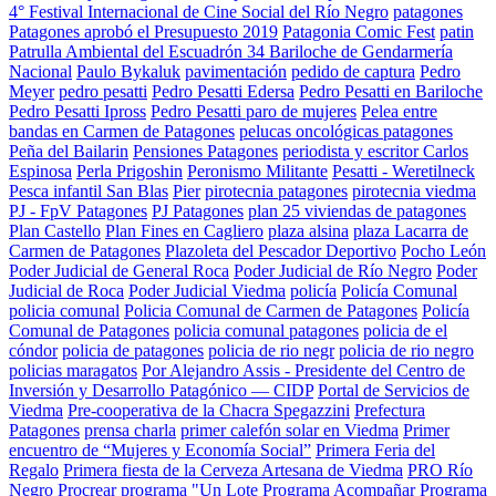
4° Festival Internacional de Cine Social del Río Negro
patagones
Patagones aprobó el Presupuesto 2019
Patagonia Comic Fest
patin
Patrulla Ambiental del Escuadrón 34 Bariloche de Gendarmería
Nacional
Paulo Bykaluk
pavimentación
pedido de captura
Pedro
Meyer
pedro pesatti
Pedro Pesatti Edersa
Pedro Pesatti en Bariloche
Pedro Pesatti Ipross
Pedro Pesatti paro de mujeres
Pelea entre
bandas en Carmen de Patagones
pelucas oncológicas patagones
Peña del Bailarin
Pensiones Patagones
periodista y escritor Carlos
Espinosa
Perla Prigoshin
Peronismo Militante
Pesatti - Weretilneck
Pesca infantil San Blas
Pier
pirotecnia patagones
pirotecnia viedma
PJ - FpV Patagones
PJ Patagones
plan 25 viviendas de patagones
Plan Castello
Plan Fines en Cagliero
plaza alsina
plaza Lacarra de
Carmen de Patagones
Plazoleta del Pescador Deportivo
Pocho León
Poder Judicial de General Roca
Poder Judicial de Río Negro
Poder
Judicial de Roca
Poder Judicial Viedma
policía
Policía Comunal
policia comunal
Policia Comunal de Carmen de Patagones
Policía
Comunal de Patagones
policia comunal patagones
policia de el
cóndor
policia de patagones
policia de rio negr
policia de rio negro
policias maragatos
Por Alejandro Assis - Presidente del Centro de
Inversión y Desarrollo Patagónico — CIDP
Portal de Servicios de
Viedma
Pre-cooperativa de la Chacra Spegazzini
Prefectura
Patagones
prensa charla
primer calefón solar en Viedma
Primer
encuentro de “Mujeres y Economía Social”
Primera Feria del
Regalo
Primera fiesta de la Cerveza Artesana de Viedma
PRO Río
Negro
Procrear
programa "Un Lote
Programa Acompañar
Programa