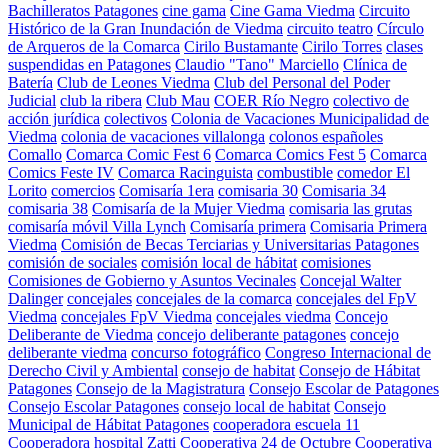
Bachilleratos Patagones
cine gama
Cine Gama Viedma
Circuito
Histórico de la Gran Inundación de Viedma
circuito teatro
Círculo
de Arqueros de la Comarca
Cirilo Bustamante
Cirilo Torres
clases
suspendidas en Patagones
Claudio "Tano" Marciello
Clínica de
Batería
Club de Leones Viedma
Club del Personal del Poder
Judicial
club la ribera
Club Mau
COER Río Negro
colectivo de
acción jurídica
colectivos
Colonia de Vacaciones Municipalidad de
Viedma
colonia de vacaciones villalonga
colonos españoles
Comallo
Comarca Comic Fest 6
Comarca Comics Fest 5
Comarca
Comics Feste IV
Comarca Racinguista
combustible
comedor El
Lorito
comercios
Comisaría 1era
comisaria 30
Comisaria 34
comisaria 38
Comisaría de la Mujer Viedma
comisaria las grutas
comisaría móvil Villa Lynch
Comisaría primera
Comisaria Primera
Viedma
Comisión de Becas Terciarias y Universitarias Patagones
comisión de sociales
comisión local de hábitat
comisiones
Comisiones de Gobierno y Asuntos Vecinales
Concejal Walter
Dalinger
concejales
concejales de la comarca
concejales del FpV
Viedma
concejales FpV Viedma
concejales viedma
Concejo
Deliberante de Viedma
concejo deliberante patagones
concejo
deliberante viedma
concurso fotográfico
Congreso Internacional de
Derecho Civil y Ambiental
consejo de habitat
Consejo de Hábitat
Patagones
Consejo de la Magistratura
Consejo Escolar de Patagones
Consejo Escolar Patagones
consejo local de habitat
Consejo
Municipal de Hábitat Patagones
cooperadora escuela 11
Cooperadora hospital Zatti
Cooperativa 24 de Octubre
Cooperativa