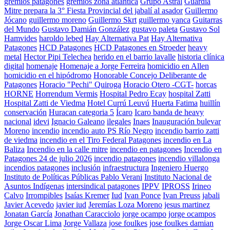
gremios patagones
gremios zona atlantica
Grupo Astral
Guardia
Mitre prepara la 3° Fiesta Provincial del jabalí al asador
Guillermo
Jócano
guillermo moreno
Guillermo Skrt
guillermo yanca
Guitarras
del Mundo
Gustavo Damián González
gustavo paleta
Gustavo Sol
Hamvides
haroldo lebed
Hay Alternativa Pat
Hay Alternativa
Patagones
HCD Patagones
HCD Patagones en Stroeder
heavy
metal
Hector Pipi Telechea
herido en el barrio lavalle
historia clínica
digital
homenaje
Homenaje a Jorge Ferreira
homicidio en Allen
homicidio en el hipódromo
Honorable Concejo Deliberante de
Patagones
Horacio "Pechi" Quiroga
Horacio Otero -CGT-
horcas
HORNE
Horrendum Vermis
Hospital Pedro Ecay
hospital Zatti
Hospital Zatti de Viedma
Hotel Currú Leuvú
Huerta Fatima
huillín
conservación
Huracan categoria 5
Ícaro
Icaro banda de heavy
nacional
idevi
Ignacio Galeano
ilegales
Inaes
Inauguración bulevar
Moreno
incendio
incendio auto PS Río Negro
incendio barrio zatti
de viedma
incendio en el Tiro Federal Patagones
incendio en La
Baliza
Incendio en la calle mitre
incendio en patagones
Incendio en
Patagones 24 de julio 2026
incendio patagones
incendio villalonga
incendios patagones
inclusión
infraestructura
Ingeniero Huergo
Instituto de Políticas Públicas Pablo Verani
Instituto Nacional de
Asuntos Indígenas
intersindical patagones
IPPV
IPROSS
Irineo
Calvo
Irrompibles
Isaías Kremer
Iud
Ivan Ponce
Ivan Preuss
jabali
Javier Acevedo
javier iud
Jeremías Loza Moreno
jesus martinez
Jonatan García
Jonathan Caracciolo
jorge ocampo
jorge ocampos
Jorge Oscar Lima
Jorge Vallaza
jose foulkes
jose foulkes damian