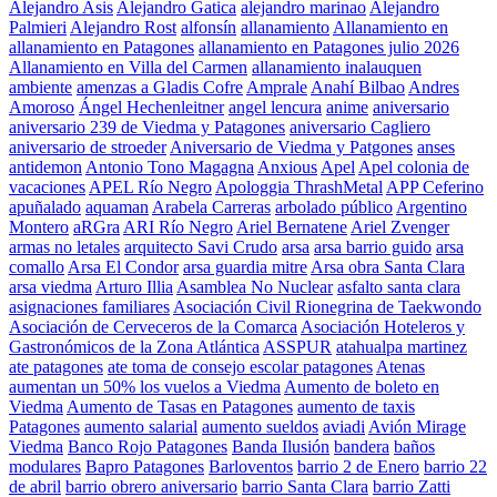
Alejandro Asis
Alejandro Gatica
alejandro marinao
Alejandro
Palmieri
Alejandro Rost
alfonsín
allanamiento
Allanamiento en
allanamiento en Patagones
allanamiento en Patagones julio 2026
Allanamiento en Villa del Carmen
allanamiento inalauquen
ambiente
amenzas a Gladis Cofre
Amprale
Anahí Bilbao
Andres
Amoroso
Ángel Hechenleitner
angel lencura
anime
aniversario
aniversario 239 de Viedma y Patagones
aniversario Cagliero
aniversario de stroeder
Aniversario de Viedma y Patgones
anses
antidemon
Antonio Tono Magagna
Anxious
Apel
Apel colonia de
vacaciones
APEL Río Negro
Apologgia ThrashMetal
APP Ceferino
apuñalado
aquaman
Arabela Carreras
arbolado público
Argentino
Montero
aRGra
ARI Río Negro
Ariel Bernatene
Ariel Zvenger
armas no letales
arquitecto Savi Crudo
arsa
arsa barrio guido
arsa
comallo
Arsa El Condor
arsa guardia mitre
Arsa obra Santa Clara
arsa viedma
Arturo Illia
Asamblea No Nuclear
asfalto santa clara
asignaciones familiares
Asociación Civil Rionegrina de Taekwondo
Asociación de Cerveceros de la Comarca
Asociación Hoteleros y
Gastronómicos de la Zona Atlántica
ASSPUR
atahualpa martinez
ate patagones
ate toma de consejo escolar patagones
Atenas
aumentan un 50% los vuelos a Viedma
Aumento de boleto en
Viedma
Aumento de Tasas en Patagones
aumento de taxis
Patagones
aumento salarial
aumento sueldos
aviadi
Avión Mirage
Viedma
Banco Rojo Patagones
Banda Ilusión
bandera
baños
modulares
Bapro Patagones
Barloventos
barrio 2 de Enero
barrio 22
de abril
barrio obrero aniversario
barrio Santa Clara
barrio Zatti