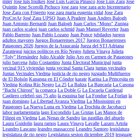
miler
Jose luis foulkes
José Luis Garcia Pinasco
Jose Luis Zara
Jose
Quintin
Jose Scorolli Pichuco
jose zara
jose zara acto bicentenario
Jose Zara con Frigerio
jose zara maria eugenia vidal
Jose Zara
ProCreAr
José Zara UPSO
Juan A Pradere
Juan Andres Balogh
Juan Antonio Bernardi
Juan Balogh
Juan Carlos "Mono" Zuniga
juan carlos scalesi
juan carlos schmid
Juan Manuel Reverter
Juan
Pablo Barreno
Juan Pablo Lozano
Juan Ponce
jubilados
juegos
adultos mayores
Juegos Bonaerenses 2017
Juegos Bonaerenses
Patagones 2026
Juegos de la Araucanía
Jueza del STJ Adriana
Zaratiegui
juicios políticos en Río Negro
Julieta Vinaya
Julieta
“Toly” Hernández
Julio Alcalde
Julio Aro en Carmen de Patagones
julio barcena
Julio Costantino
Junta Electoral Municipal
junta
vecinal 915 viviendas
junta vecinal Santa Clara
juntas vecinales
Juntas Vecinales Viedma
justicia de rio negro
juzgado Multifueros
de El Bolsón
Kapanga en El Cóndor
karate
Karina La Princesita en
Viedma
Kolina Río Negro
La 25
La Baliza
La Bancaria
La Casona
“Bachi Chironi”
la comarca
La Doble G
La Escuela Cardenal
Cagliero celebró sus 75 año
la esquina bar
La Fondue
La Forlan
la
juan domingo
La Libertad Avanza Viedma
La Mississippi en
Patagones
La Nueva Luna en Viedma
La Trochita de Jacobacci
labor parlamentaria
lago Escondido
Las Grutas
Las Manos de
Filippi en Viedma
Las Nenas de Sandro
las pastillas del abuelo
Laura Guidolin
laura ramos
Laura Vinaya
Lavalle
Lazaro Artola
Leandro Lascano
leandro massaccesi
Leandro Santoro
legislatura
legislatura de rio negro
Legislatura sesion diciembre 2019
lenguaje