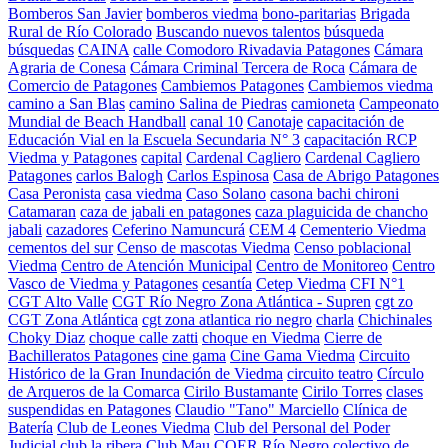
Bomberos San Javier
bomberos viedma
bono-paritarias
Brigada
Rural de Río Colorado
Buscando nuevos talentos
búsqueda
búsquedas
CAINA
calle Comodoro Rivadavia Patagones
Cámara
Agraria de Conesa
Cámara Criminal Tercera de Roca
Cámara de
Comercio de Patagones
Cambiemos Patagones
Cambiemos viedma
camino a San Blas
camino Salina de Piedras
camioneta
Campeonato
Mundial de Beach Handball
canal 10
Canotaje
capacitación de
Educación Vial en la Escuela Secundaria N° 3
capacitación RCP
Viedma y Patagones
capital
Cardenal Cagliero
Cardenal Cagliero
Patagones
carlos Balogh
Carlos Espinosa
Casa de Abrigo Patagones
Casa Peronista
casa viedma
Caso Solano
casona bachi chironi
Catamaran
caza de jabali en patagones
caza plaguicida de chancho
jabali
cazadores
Ceferino Namuncurá
CEM 4
Cementerio Viedma
cementos del sur
Censo de mascotas Viedma
Censo poblacional
Viedma
Centro de Atención Municipal
Centro de Monitoreo
Centro
Vasco de Viedma y Patagones
cesantía
Cetep Viedma
CFI N°1
CGT Alto Valle
CGT Río Negro Zona Atlántica - Supren
cgt zo
CGT Zona Atlántica
cgt zona atlantica rio negro
charla
Chichinales
Choky Diaz
choque calle zatti
choque en Viedma
Cierre de
Bachilleratos Patagones
cine gama
Cine Gama Viedma
Circuito
Histórico de la Gran Inundación de Viedma
circuito teatro
Círculo
de Arqueros de la Comarca
Cirilo Bustamante
Cirilo Torres
clases
suspendidas en Patagones
Claudio "Tano" Marciello
Clínica de
Batería
Club de Leones Viedma
Club del Personal del Poder
Judicial
club la ribera
Club Mau
COER Río Negro
colectivo de