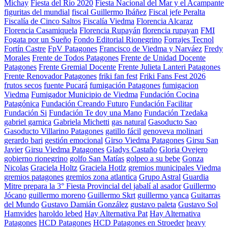
Michay
Fiesta del Río 2020
Fiesta Nacional del Mar y el Acampante
figuritas del mundial
fiscal Guillermo Ibáñez
Fiscal jefe Peralta
Fiscalía de Cinco Saltos
Fiscalía Viedma
Florencia Alcaraz
Florencia Casamiquela
Florencia Rupayán
florencia rupayan
FMI
Fogata por un Sueño
Fondo Editorial Rionegrino
Forrajes Tecnol
Fortín Castre
FpV Patagones
Francisco de Viedma y Narváez
Fredy
Morales
Frente de Todos Patagones
Frente de Unidad Docente
Patagones
Frente Gremial Docente
Frente Julieta Lanteri Patagones
Frente Renovador Patagones
friki fan fest
Friki Fans Fest 2026
frutos secos
fuente Pucará
fumigación Patagones
fumigacion
Viedma
Fumigador Municipio de Viedma
Fundación Cocina
Patagónica
Fundación Creando Futuro
Fundación Facilitar
Fundación Si
Fundación Te doy una Mano
Fundación Tzedaka
gabriel garnica
Gabriela Michetti
gas natural
Gasoducto Sao
Gasoducto Villarino Patagones
gatillo fácil
genoveva molinari
gerardo bari
gestión emocional
Girso Viedma Patagones
Girsu San
Javier
Girsu Viedma Patagones
Gladys Castaño
Gloria Ovejero
gobierno rionegrino
golfo San Matías
golpeo a su bebe
Gonza
Nicolas
Graciela Holtz
Graciela Hotlz
gremios municipales Viedma
gremios patagones
gremios zona atlantica
Grupo Astral
Guardia
Mitre prepara la 3° Fiesta Provincial del jabalí al asador
Guillermo
Jócano
guillermo moreno
Guillermo Skrt
guillermo yanca
Guitarras
del Mundo
Gustavo Damián González
gustavo paleta
Gustavo Sol
Hamvides
haroldo lebed
Hay Alternativa Pat
Hay Alternativa
Patagones
HCD Patagones
HCD Patagones en Stroeder
heavy