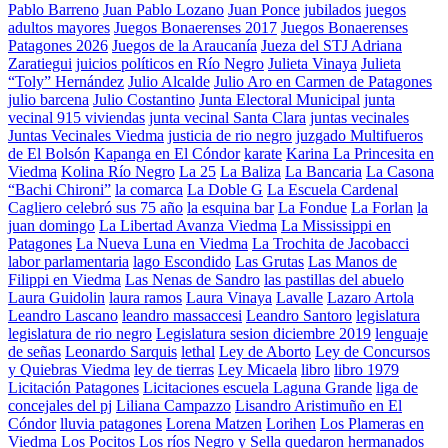
Pablo Barreno
Juan Pablo Lozano
Juan Ponce
jubilados
juegos
adultos mayores
Juegos Bonaerenses 2017
Juegos Bonaerenses
Patagones 2026
Juegos de la Araucanía
Jueza del STJ Adriana
Zaratiegui
juicios políticos en Río Negro
Julieta Vinaya
Julieta
“Toly” Hernández
Julio Alcalde
Julio Aro en Carmen de Patagones
julio barcena
Julio Costantino
Junta Electoral Municipal
junta
vecinal 915 viviendas
junta vecinal Santa Clara
juntas vecinales
Juntas Vecinales Viedma
justicia de rio negro
juzgado Multifueros
de El Bolsón
Kapanga en El Cóndor
karate
Karina La Princesita en
Viedma
Kolina Río Negro
La 25
La Baliza
La Bancaria
La Casona
“Bachi Chironi”
la comarca
La Doble G
La Escuela Cardenal
Cagliero celebró sus 75 año
la esquina bar
La Fondue
La Forlan
la
juan domingo
La Libertad Avanza Viedma
La Mississippi en
Patagones
La Nueva Luna en Viedma
La Trochita de Jacobacci
labor parlamentaria
lago Escondido
Las Grutas
Las Manos de
Filippi en Viedma
Las Nenas de Sandro
las pastillas del abuelo
Laura Guidolin
laura ramos
Laura Vinaya
Lavalle
Lazaro Artola
Leandro Lascano
leandro massaccesi
Leandro Santoro
legislatura
legislatura de rio negro
Legislatura sesion diciembre 2019
lenguaje
de señas
Leonardo Sarquis
lethal
Ley de Aborto
Ley de Concursos
y Quiebras Viedma
ley de tierras
Ley Micaela
libro
libro 1979
Licitación Patagones
Licitaciones escuela Laguna Grande
liga de
concejales del pj
Liliana Campazzo
Lisandro Aristimuño en El
Cóndor
lluvia patagones
Lorena Matzen
Lorihen
Los Plameras en
Viedma
Los Pocitos
Los ríos Negro y Sella quedaron hermanados