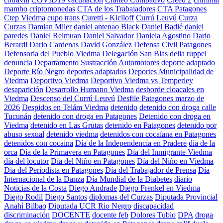
mambo
criptomonedas
CTA de los Trabajadores
CTA Patagones
Ctep Viedma
cupo trans
Curetti - Kiciloff
Currú Leuvú
Curza
Curzas
Damian Miler
daniel antenao Black
Daniel Badié
daniel
paredes
Daniel Relmuan
Daniel Salvador
Daniela Agostino
Dario
Berardi
Dario Cardenas
David González
Defensa Civil Patagones
Defensoria del Pueblo Viedma
Delegación San Blas
delia ruppel
denuncia
Departamento Sustracción Automotores
deporte adaptado
Deporte Río Negro
deportes adaptados
Deportes Municipalidad de
Viedma
Deportivo Viedma
Deportivo Viedma vs Temperley
desaparición
Desarrollo Humano Viedma
desborde cloacales en
Viedma
Descenso del Currú Leuvú
Desfile Patagones marzo de
2026
Despidos en Telám Viedma
detenido
detenido con droga calle
Tucunán
detenido con droga en Patagones
Detenido con droga en
Viedma
detenido en Las Grutas
detenido en Patagones
detenido por
abuso sexual
detenido viedma
detenidos con cocaíana en Patagones
detenidos con cocaina
Día de la Independencia en Pradere
día de la
orca
Día de la Primavera en Patagones
Día del Inmigrante Viedma
día del locutor
Día del Niño en Patagones
Día del Niño en Viedma
Dia del Periodista en Patagones
Día del Trabajador de Prensa
Día
Internacional de la Danza
Día Mundial de la Diabetes
diario
Noticias de la Costa
Diego Andrade
Diego Frenkel en Viedma
Diego Rodil
Diego Santos
diplomas del Curzas
Diputada Provincial
Anahí Bilbao
Diputada UCR Rio Negro
discapacidad
discriminación
DOCENTE
docente feb
Dolores Tubio
DPA
droga