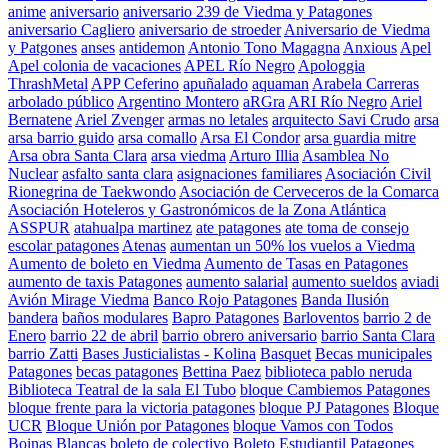
anime
aniversario
aniversario 239 de Viedma y Patagones
aniversario Cagliero
aniversario de stroeder
Aniversario de Viedma
y Patgones
anses
antidemon
Antonio Tono Magagna
Anxious
Apel
Apel colonia de vacaciones
APEL Río Negro
Apologgia
ThrashMetal
APP Ceferino
apuñalado
aquaman
Arabela Carreras
arbolado público
Argentino Montero
aRGra
ARI Río Negro
Ariel
Bernatene
Ariel Zvenger
armas no letales
arquitecto Savi Crudo
arsa
arsa barrio guido
arsa comallo
Arsa El Condor
arsa guardia mitre
Arsa obra Santa Clara
arsa viedma
Arturo Illia
Asamblea No
Nuclear
asfalto santa clara
asignaciones familiares
Asociación Civil
Rionegrina de Taekwondo
Asociación de Cerveceros de la Comarca
Asociación Hoteleros y Gastronómicos de la Zona Atlántica
ASSPUR
atahualpa martinez
ate patagones
ate toma de consejo
escolar patagones
Atenas
aumentan un 50% los vuelos a Viedma
Aumento de boleto en Viedma
Aumento de Tasas en Patagones
aumento de taxis Patagones
aumento salarial
aumento sueldos
aviadi
Avión Mirage Viedma
Banco Rojo Patagones
Banda Ilusión
bandera
baños modulares
Bapro Patagones
Barloventos
barrio 2 de
Enero
barrio 22 de abril
barrio obrero aniversario
barrio Santa Clara
barrio Zatti
Bases Justicialistas - Kolina
Basquet
Becas municipales
Patagones
becas patagones
Bettina Paez
biblioteca pablo neruda
Biblioteca Teatral de la sala El Tubo
bloque Cambiemos Patagones
bloque frente para la victoria patagones
bloque PJ Patagones
Bloque
UCR
Bloque Unión por Patagones
bloque Vamos con Todos
Boinas Blancas
boleto de colectivo
Boleto Estudiantil Patagones