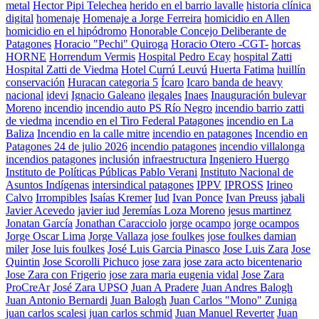
metal
Hector Pipi Telechea
herido en el barrio lavalle
historia clínica
digital
homenaje
Homenaje a Jorge Ferreira
homicidio en Allen
homicidio en el hipódromo
Honorable Concejo Deliberante de
Patagones
Horacio "Pechi" Quiroga
Horacio Otero -CGT-
horcas
HORNE
Horrendum Vermis
Hospital Pedro Ecay
hospital Zatti
Hospital Zatti de Viedma
Hotel Currú Leuvú
Huerta Fatima
huillín
conservación
Huracan categoria 5
Ícaro
Icaro banda de heavy
nacional
idevi
Ignacio Galeano
ilegales
Inaes
Inauguración bulevar
Moreno
incendio
incendio auto PS Río Negro
incendio barrio zatti
de viedma
incendio en el Tiro Federal Patagones
incendio en La
Baliza
Incendio en la calle mitre
incendio en patagones
Incendio en
Patagones 24 de julio 2026
incendio patagones
incendio villalonga
incendios patagones
inclusión
infraestructura
Ingeniero Huergo
Instituto de Políticas Públicas Pablo Verani
Instituto Nacional de
Asuntos Indígenas
intersindical patagones
IPPV
IPROSS
Irineo
Calvo
Irrompibles
Isaías Kremer
Iud
Ivan Ponce
Ivan Preuss
jabali
Javier Acevedo
javier iud
Jeremías Loza Moreno
jesus martinez
Jonatan García
Jonathan Caracciolo
jorge ocampo
jorge ocampos
Jorge Oscar Lima
Jorge Vallaza
jose foulkes
jose foulkes damian
miler
Jose luis foulkes
José Luis Garcia Pinasco
Jose Luis Zara
Jose
Quintin
Jose Scorolli Pichuco
jose zara
jose zara acto bicentenario
Jose Zara con Frigerio
jose zara maria eugenia vidal
Jose Zara
ProCreAr
José Zara UPSO
Juan A Pradere
Juan Andres Balogh
Juan Antonio Bernardi
Juan Balogh
Juan Carlos "Mono" Zuniga
juan carlos scalesi
juan carlos schmid
Juan Manuel Reverter
Juan