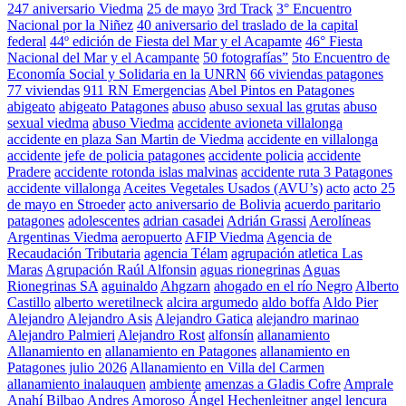
247 aniversario Viedma
25 de mayo
3rd Track
3° Encuentro
Nacional por la Niñez
40 aniversario del traslado de la capital
federal
44º edición de Fiesta del Mar y el Acapamte
46° Fiesta
Nacional del Mar y el Acampante
50 fotografías”
5to Encuentro de
Economía Social y Solidaria en la UNRN
66 viviendas patagones
77 viviendas
911 RN Emergencias
Abel Pintos en Patagones
abigeato
abigeato Patagones
abuso
abuso sexual las grutas
abuso
sexual viedma
abuso Viedma
accidente avioneta villalonga
accidente en plaza San Martin de Viedma
accidente en villalonga
accidente jefe de policia patagones
accidente policia
accidente
Pradere
accidente rotonda islas malvinas
accidente ruta 3 Patagones
accidente villalonga
Aceites Vegetales Usados (AVU’s)
acto
acto 25
de mayo en Stroeder
acto aniversario de Bolivia
acuerdo paritario
patagones
adolescentes
adrian casadei
Adrián Grassi
Aerolíneas
Argentinas Viedma
aeropuerto
AFIP Viedma
Agencia de
Recaudación Tributaria
agencia Télam
agrupación atletica Las
Maras
Agrupación Raúl Alfonsin
aguas rionegrinas
Aguas
Rionegrinas SA
aguinaldo
Ahgzarn
ahogado en el río Negro
Alberto
Castillo
alberto weretilneck
alcira argumedo
aldo boffa
Aldo Pier
Alejandro
Alejandro Asis
Alejandro Gatica
alejandro marinao
Alejandro Palmieri
Alejandro Rost
alfonsín
allanamiento
Allanamiento en
allanamiento en Patagones
allanamiento en
Patagones julio 2026
Allanamiento en Villa del Carmen
allanamiento inalauquen
ambiente
amenzas a Gladis Cofre
Amprale
Anahí Bilbao
Andres Amoroso
Ángel Hechenleitner
angel lencura