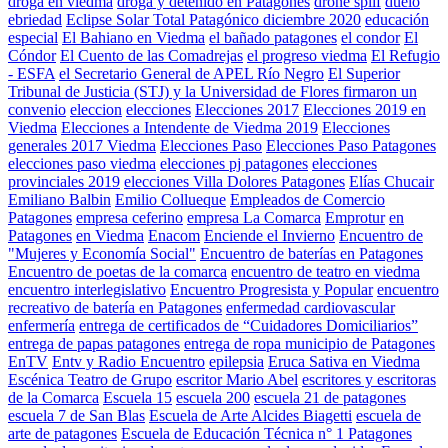
droga en viedma
droga y detenido en Patagones
drone splif
duelo
ebriedad
Eclipse Solar Total Patagónico diciembre 2020
educación
especial
El Bahiano en Viedma
el bañado patagones
el condor
El
Cóndor
El Cuento de las Comadrejas
el progreso viedma
El Refugio
- ESFA
el Secretario General de APEL Río Negro
El Superior
Tribunal de Justicia (STJ) y la Universidad de Flores firmaron un
convenio
eleccion
elecciones
Elecciones 2017
Elecciones 2019 en
Viedma
Elecciones a Intendente de Viedma 2019
Elecciones
generales 2017 Viedma
Elecciones Paso
Elecciones Paso Patagones
elecciones paso viedma
elecciones pj patagones
elecciones
provinciales 2019
elecciones Villa Dolores Patagones
Elías Chucair
Emiliano Balbin
Emilio Collueque
Empleados de Comercio
Patagones
empresa ceferino
empresa La Comarca
Emprotur
en
Patagones
en Viedma
Enacom
Enciende el Invierno
Encuentro de
"Mujeres y Economía Social"
Encuentro de baterías en Patagones
Encuentro de poetas de la comarca
encuentro de teatro en viedma
encuentro interlegislativo
Encuentro Progresista y Popular
encuentro
recreativo de batería en Patagones
enfermedad cardiovascular
enfermería
entrega de certificados de “Cuidadores Domiciliarios”
entrega de papas patagones
entrega de ropa municipio de Patagones
EnTV
Entv y Radio Encuentro
epilepsia
Eruca Sativa en Viedma
Escénica Teatro de Grupo
escritor Mario Abel
escritores y escritoras
de la Comarca
Escuela 15
escuela 200
escuela 21 de patagones
escuela 7 de San Blas
Escuela de Arte Alcides Biagetti
escuela de
arte de patagones
Escuela de Educación Técnica n° 1 Patagones