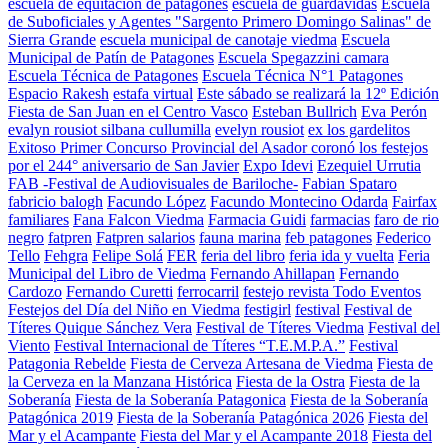
escuela de equitacion de patagones
escuela de guardavidas
Escuela
de Suboficiales y Agentes "Sargento Primero Domingo Salinas" de
Sierra Grande
escuela municipal de canotaje viedma
Escuela
Municipal de Patín de Patagones
Escuela Spegazzini camara
Escuela Técnica de Patagones
Escuela Técnica N°1 Patagones
Espacio Rakesh
estafa virtual
Este sábado se realizará la 12º Edición
Fiesta de San Juan en el Centro Vasco
Esteban Bullrich
Eva Perón
evalyn rousiot silbana cullumilla
evelyn rousiot
ex los gardelitos
Exitoso Primer Concurso Provincial del Asador coronó los festejos
por el 244° aniversario de San Javier
Expo Idevi
Ezequiel Urrutia
FAB -Festival de Audiovisuales de Bariloche-
Fabian Spataro
fabricio balogh
Facundo López
Facundo Montecino Odarda
Fairfax
familiares
Fana Falcon Viedma
Farmacia Guidi
farmacias
faro de rio
negro
fatpren
Fatpren salarios
fauna marina
feb patagones
Federico
Tello
Fehgra
Felipe Solá
FER
feria del libro
feria ida y vuelta
Feria
Municipal del Libro de Viedma
Fernando Ahillapan
Fernando
Cardozo
Fernando Curetti
ferrocarril
festejo revista Todo Eventos
Festejos del Día del Niño en Viedma
festigirl
festival
Festival de
Títeres Quique Sánchez Vera
Festival de Títeres Viedma
Festival del
Viento
Festival Internacional de Títeres “T.E.M.P.A.”
Festival
Patagonia Rebelde
Fiesta de Cerveza Artesana de Viedma
Fiesta de
la Cerveza en la Manzana Histórica
Fiesta de la Ostra
Fiesta de la
Soberanía
Fiesta de la Soberanía Patagonica
Fiesta de la Soberanía
Patagónica 2019
Fiesta de la Soberanía Patagónica 2026
Fiesta del
Mar y el Acampante
Fiesta del Mar y el Acampante 2018
Fiesta del