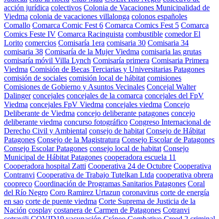
acción jurídica
colectivos
Colonia de Vacaciones Municipalidad de
Viedma
colonia de vacaciones villalonga
colonos españoles
Comallo
Comarca Comic Fest 6
Comarca Comics Fest 5
Comarca
Comics Feste IV
Comarca Racinguista
combustible
comedor El
Lorito
comercios
Comisaría 1era
comisaria 30
Comisaria 34
comisaria 38
Comisaría de la Mujer Viedma
comisaria las grutas
comisaría móvil Villa Lynch
Comisaría primera
Comisaria Primera
Viedma
Comisión de Becas Terciarias y Universitarias Patagones
comisión de sociales
comisión local de hábitat
comisiones
Comisiones de Gobierno y Asuntos Vecinales
Concejal Walter
Dalinger
concejales
concejales de la comarca
concejales del FpV
Viedma
concejales FpV Viedma
concejales viedma
Concejo
Deliberante de Viedma
concejo deliberante patagones
concejo
deliberante viedma
concurso fotográfico
Congreso Internacional de
Derecho Civil y Ambiental
consejo de habitat
Consejo de Hábitat
Patagones
Consejo de la Magistratura
Consejo Escolar de Patagones
Consejo Escolar Patagones
consejo local de habitat
Consejo
Municipal de Hábitat Patagones
cooperadora escuela 11
Cooperadora hospital Zatti
Cooperativa 24 de Octubre
Cooperativa
Contranvi
Cooperativa de Trabajo Tutelkan Ltda
cooperativa obrera
coopreco
Coordinación de Programas Sanitarios Patagones
Coral
del Río Negro
Coro Ramirez Urtazun
coronavirus
corte de energía
en sao
corte de puente viedma
Corte Suprema de Justicia de la
Nación
cosplay
costanera de Carmen de Patagones
Cotranvi
cotravili
COVID19 vacunación
Cráneo Combativo
Creed 2
criminal