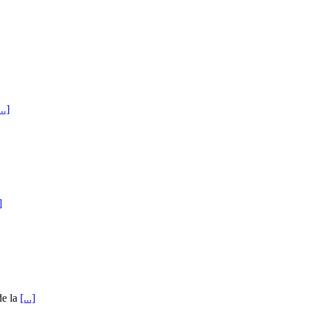
...]
]
de la
[...]