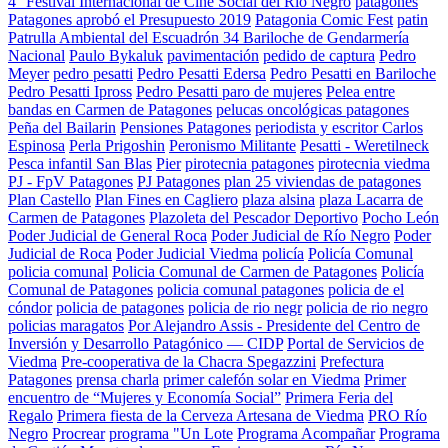
4° Festival Internacional de Cine Social del Río Negro
patagones
Patagones aprobó el Presupuesto 2019
Patagonia Comic Fest
patin
Patrulla Ambiental del Escuadrón 34 Bariloche de Gendarmería
Nacional
Paulo Bykaluk
pavimentación
pedido de captura
Pedro
Meyer
pedro pesatti
Pedro Pesatti Edersa
Pedro Pesatti en Bariloche
Pedro Pesatti Ipross
Pedro Pesatti paro de mujeres
Pelea entre
bandas en Carmen de Patagones
pelucas oncológicas patagones
Peña del Bailarin
Pensiones Patagones
periodista y escritor Carlos
Espinosa
Perla Prigoshin
Peronismo Militante
Pesatti - Weretilneck
Pesca infantil San Blas
Pier
pirotecnia patagones
pirotecnia viedma
PJ - FpV Patagones
PJ Patagones
plan 25 viviendas de patagones
Plan Castello
Plan Fines en Cagliero
plaza alsina
plaza Lacarra de
Carmen de Patagones
Plazoleta del Pescador Deportivo
Pocho León
Poder Judicial de General Roca
Poder Judicial de Río Negro
Poder
Judicial de Roca
Poder Judicial Viedma
policía
Policía Comunal
policia comunal
Policia Comunal de Carmen de Patagones
Policía
Comunal de Patagones
policia comunal patagones
policia de el
cóndor
policia de patagones
policia de rio negr
policia de rio negro
policias maragatos
Por Alejandro Assis - Presidente del Centro de
Inversión y Desarrollo Patagónico — CIDP
Portal de Servicios de
Viedma
Pre-cooperativa de la Chacra Spegazzini
Prefectura
Patagones
prensa charla
primer calefón solar en Viedma
Primer
encuentro de “Mujeres y Economía Social”
Primera Feria del
Regalo
Primera fiesta de la Cerveza Artesana de Viedma
PRO Río
Negro
Procrear
programa "Un Lote
Programa Acompañar
Programa