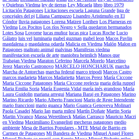
y Quiebras Viedma
ley de tierras
Ley Micaela
libro
libro 1979
Licitación Patagones
Licitaciones escuela Laguna Grande
liga de
concejales del pj
Liliana Campazzo
Lisandro Aristimuño en El
Cóndor
lluvia patagones
Lorena Matzen
Lorihen
Los Plameras en
Viedma
Los Pocitos
Los ríos Negro y Sella quedaron hermanados
Lotes Sosa
Lovorne
lucas muñoz
lucas pica
Lucas Roche
Lucio
Gálatro
luis vel
luminaria
mabel guzman
mabel leon
Macos Pavlin
magdalena o
magdalena odarda
Malicia en Viedma
Malón
Malon en
Patagones
maltrato animal
malvinas
Mamiferas viedma
manifestacion escuela de arte
maniobra heimlich
Manos que
Trabajan Viedma
Maraton Ceferino
Marcela Morelo
Marcelino
Jerez
Marcelo Castronovo
MARCELO HONCHARUK
marcha
Marcha de Antorchas
marcha federal
marco tripodi
Marcos Castro
marcos madarieta
Marcos Madarietta
Marcos Perez
María Ciccone
Maria Ciccone Patagones
Maria Ciccone reelecta
maria delia ruppel
Maria Emilia Soria
María Eugenia Vidal
maría inés grandoso
María
Laura Guidolin
mariana arregui
Mariana Baraj en Patagones
Marino
Marino Ricardo
Mario Alberto Francioni
Mario de Rege Intendente
mario franccioni
mario guanca
Mario Guanca Genoveva Molinari
Paola Casadei
Mario Ian
marta milesi
Martín Doñate
Martin Soria
Martin Vivanco
Massa Weretilneck
Matías Carrasco
Mauricio Macri
en Viedma
Maximiliano Evangelisti
mecheras patagones
medio
ambiente
Mesa de Barrios Populares - MTE
Metal de Barrio en
Carmen de Patagones
Mi Bandera de Viedma
Miguel Angel Flores
Miguel Picheto se reunió con Sergio Massa
Miguel Pichetto
miles