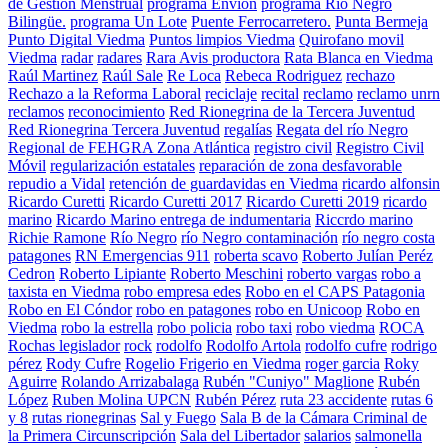
de Gestión Menstrual
programa Envion
programa Río Negro
Bilingüe.
programa Un Lote
Puente Ferrocarretero.
Punta Bermeja
Punto Digital Viedma
Puntos limpios Viedma
Quirofano movil
Viedma
radar
radares
Rara Avis productora
Rata Blanca en Viedma
Raúl Martinez
Raúl Sale
Re Loca
Rebeca Rodriguez
rechazo
Rechazo a la Reforma Laboral
reciclaje
recital
reclamo
reclamo unrn
reclamos
reconocimiento
Red Rionegrina de la Tercera Juventud
Red Rionegrina Tercera Juventud
regalías
Regata del río Negro
Regional de FEHGRA Zona Atlántica
registro civil
Registro Civil
Móvil
regularización estatales
reparación de zona desfavorable
repudio a Vidal
retención de guardavidas en Viedma
ricardo alfonsin
Ricardo Curetti
Ricardo Curetti 2017
Ricardo Curetti 2019
ricardo
marino
Ricardo Marino entrega de indumentaria
Riccrdo marino
Richie Ramone
Río Negro
río Negro contaminación
río negro costa
patagones
RN Emergencias 911
roberta scavo
Roberto Julían Peréz
Cedron
Roberto Lipiante
Roberto Meschini
roberto vargas
robo a
taxista en Viedma
robo empresa edes
Robo en el CAPS Patagonia
Robo en El Cóndor
robo en patagones
robo en Unicoop
Robo en
Viedma
robo la estrella
robo policia
robo taxi
robo viedma
ROCA
Rochas legislador
rock
rodolfo
Rodolfo Artola
rodolfo cufre
rodrigo
pérez
Rody Cufre
Rogelio Frigerio en Viedma
roger garcia
Roky
Aguirre
Rolando Arrizabalaga
Rubén "Cuniyo" Maglione
Rubén
López
Ruben Molina UPCN
Rubén Pérez
ruta 23 accidente
rutas 6
y 8
rutas rionegrinas
Sal y Fuego
Sala B de la Cámara Criminal de
la Primera Circunscripción
Sala del Libertador
salarios
salmonella