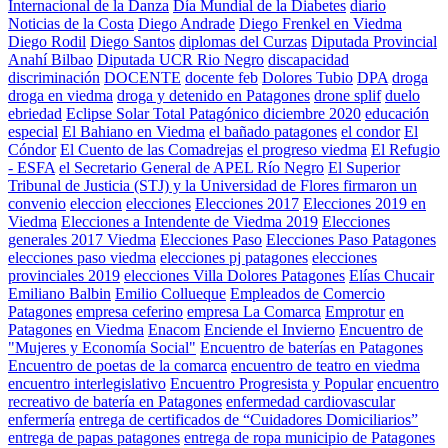
Internacional de la Danza
Día Mundial de la Diabetes
diario
Noticias de la Costa
Diego Andrade
Diego Frenkel en Viedma
Diego Rodil
Diego Santos
diplomas del Curzas
Diputada Provincial
Anahí Bilbao
Diputada UCR Rio Negro
discapacidad
discriminación
DOCENTE
docente feb
Dolores Tubio
DPA
droga
droga en viedma
droga y detenido en Patagones
drone splif
duelo
ebriedad
Eclipse Solar Total Patagónico diciembre 2020
educación
especial
El Bahiano en Viedma
el bañado patagones
el condor
El
Cóndor
El Cuento de las Comadrejas
el progreso viedma
El Refugio
- ESFA
el Secretario General de APEL Río Negro
El Superior
Tribunal de Justicia (STJ) y la Universidad de Flores firmaron un
convenio
eleccion
elecciones
Elecciones 2017
Elecciones 2019 en
Viedma
Elecciones a Intendente de Viedma 2019
Elecciones
generales 2017 Viedma
Elecciones Paso
Elecciones Paso Patagones
elecciones paso viedma
elecciones pj patagones
elecciones
provinciales 2019
elecciones Villa Dolores Patagones
Elías Chucair
Emiliano Balbin
Emilio Collueque
Empleados de Comercio
Patagones
empresa ceferino
empresa La Comarca
Emprotur
en
Patagones
en Viedma
Enacom
Enciende el Invierno
Encuentro de
"Mujeres y Economía Social"
Encuentro de baterías en Patagones
Encuentro de poetas de la comarca
encuentro de teatro en viedma
encuentro interlegislativo
Encuentro Progresista y Popular
encuentro
recreativo de batería en Patagones
enfermedad cardiovascular
enfermería
entrega de certificados de “Cuidadores Domiciliarios”
entrega de papas patagones
entrega de ropa municipio de Patagones