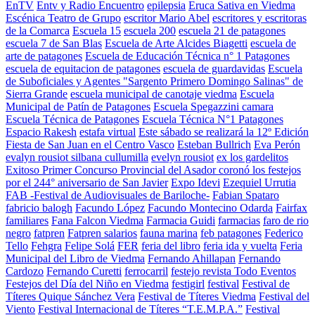
EnTV
Entv y Radio Encuentro
epilepsia
Eruca Sativa en Viedma
Escénica Teatro de Grupo
escritor Mario Abel
escritores y escritoras
de la Comarca
Escuela 15
escuela 200
escuela 21 de patagones
escuela 7 de San Blas
Escuela de Arte Alcides Biagetti
escuela de
arte de patagones
Escuela de Educación Técnica n° 1 Patagones
escuela de equitacion de patagones
escuela de guardavidas
Escuela
de Suboficiales y Agentes "Sargento Primero Domingo Salinas" de
Sierra Grande
escuela municipal de canotaje viedma
Escuela
Municipal de Patín de Patagones
Escuela Spegazzini camara
Escuela Técnica de Patagones
Escuela Técnica N°1 Patagones
Espacio Rakesh
estafa virtual
Este sábado se realizará la 12º Edición
Fiesta de San Juan en el Centro Vasco
Esteban Bullrich
Eva Perón
evalyn rousiot silbana cullumilla
evelyn rousiot
ex los gardelitos
Exitoso Primer Concurso Provincial del Asador coronó los festejos
por el 244° aniversario de San Javier
Expo Idevi
Ezequiel Urrutia
FAB -Festival de Audiovisuales de Bariloche-
Fabian Spataro
fabricio balogh
Facundo López
Facundo Montecino Odarda
Fairfax
familiares
Fana Falcon Viedma
Farmacia Guidi
farmacias
faro de rio
negro
fatpren
Fatpren salarios
fauna marina
feb patagones
Federico
Tello
Fehgra
Felipe Solá
FER
feria del libro
feria ida y vuelta
Feria
Municipal del Libro de Viedma
Fernando Ahillapan
Fernando
Cardozo
Fernando Curetti
ferrocarril
festejo revista Todo Eventos
Festejos del Día del Niño en Viedma
festigirl
festival
Festival de
Títeres Quique Sánchez Vera
Festival de Títeres Viedma
Festival del
Viento
Festival Internacional de Títeres “T.E.M.P.A.”
Festival