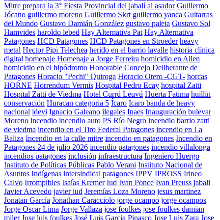
Mitre prepara la 3° Fiesta Provincial del jabalí al asador
Guillermo
Jócano
guillermo moreno
Guillermo Skrt
guillermo yanca
Guitarras
del Mundo
Gustavo Damián González
gustavo paleta
Gustavo Sol
Hamvides
haroldo lebed
Hay Alternativa Pat
Hay Alternativa
Patagones
HCD Patagones
HCD Patagones en Stroeder
heavy
metal
Hector Pipi Telechea
herido en el barrio lavalle
historia clínica
digital
homenaje
Homenaje a Jorge Ferreira
homicidio en Allen
homicidio en el hipódromo
Honorable Concejo Deliberante de
Patagones
Horacio "Pechi" Quiroga
Horacio Otero -CGT-
horcas
HORNE
Horrendum Vermis
Hospital Pedro Ecay
hospital Zatti
Hospital Zatti de Viedma
Hotel Currú Leuvú
Huerta Fatima
huillín
conservación
Huracan categoria 5
Ícaro
Icaro banda de heavy
nacional
idevi
Ignacio Galeano
ilegales
Inaes
Inauguración bulevar
Moreno
incendio
incendio auto PS Río Negro
incendio barrio zatti
de viedma
incendio en el Tiro Federal Patagones
incendio en La
Baliza
Incendio en la calle mitre
incendio en patagones
Incendio en
Patagones 24 de julio 2026
incendio patagones
incendio villalonga
incendios patagones
inclusión
infraestructura
Ingeniero Huergo
Instituto de Políticas Públicas Pablo Verani
Instituto Nacional de
Asuntos Indígenas
intersindical patagones
IPPV
IPROSS
Irineo
Calvo
Irrompibles
Isaías Kremer
Iud
Ivan Ponce
Ivan Preuss
jabali
Javier Acevedo
javier iud
Jeremías Loza Moreno
jesus martinez
Jonatan García
Jonathan Caracciolo
jorge ocampo
jorge ocampos
Jorge Oscar Lima
Jorge Vallaza
jose foulkes
jose foulkes damian
miler
Jose luis foulkes
José Luis Garcia Pinasco
Jose Luis Zara
Jose