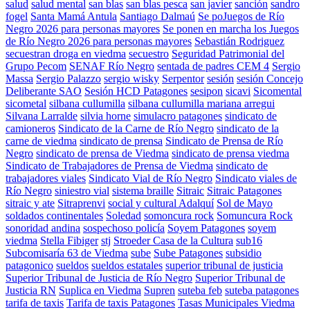
salud
salud mental
san blas
san blas pesca
san javier
sanción
sandro
fogel
Santa Mamá Antula
Santiago Dalmaú
Se poJuegos de Río
Negro 2026 para personas mayores
Se ponen en marcha los Juegos
de Río Negro 2026 para personas mayores
Sebastián Rodriguez
secuestran droga en viedma
secuestro
Seguridad Patrimonial del
Grupo Pecom
SENAF Río Negro
sentada de padres CEM 4
Sergio
Massa
Sergio Palazzo
sergio wisky
Serpentor
sesión
sesión Concejo
Deliberante SAO
Sesión HCD Patagones
sesipon
sicavi
Sicomental
sicometal
silbana cullumilla
silbana cullumilla mariana arregui
Silvana Larralde
silvia horne
simulacro patagones
sindicato de
camioneros
Sindicato de la Carne de Río Negro
sindicato de la
carne de viedma
sindicato de prensa
Sindicato de Prensa de Río
Negro
sindicato de prensa de Viedma
sindicato de prensa viedma
Sindicato de Trabajadores de Prensa de Viedma
sindicato de
trabajadores viales
Sindicato Vial de Río Negro
Sindicato viales de
Río Negro
siniestro vial
sistema braille
Sitraic
Sitraic Patagones
sitraic y ate
Sitraprenvi
social y cultural Adalquí
Sol de Mayo
soldados continentales
Soledad
somoncura rock
Somuncura Rock
sonoridad andina
sospechoso policía
Soyem Patagones
soyem
viedma
Stella Fibiger
stj
Stroeder Casa de la Cultura
sub16
Subcomisaría 63 de Viedma
sube
Sube Patagones
subsidio
patagonico
sueldos
sueldos estatales
superior tribunal de justicia
Superior Tribunal de Justicia de Río Negro
Superior Tribunal de
Justicia RN
Suplica en Viedma
Supren
suteba feb
suteba patagones
tarifa de taxis
Tarifa de taxis Patagones
Tasas Municipales Viedma