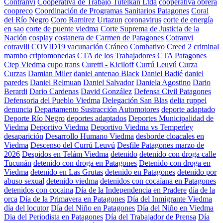
Contranvi
Cooperativa de Trabajo Tutelkan Ltda
cooperativa obrera
coopreco
Coordinación de Programas Sanitarios Patagones
Coral
del Río Negro
Coro Ramirez Urtazun
coronavirus
corte de energía
en sao
corte de puente viedma
Corte Suprema de Justicia de la
Nación
cosplay
costanera de Carmen de Patagones
Cotranvi
cotravili
COVID19 vacunación
Cráneo Combativo
Creed 2
criminal
mambo
criptomonedas
CTA de los Trabajadores
CTA Patagones
Ctep Viedma
cupo trans
Curetti - Kiciloff
Currú Leuvú
Curza
Curzas
Damian Miler
daniel antenao Black
Daniel Badié
daniel
paredes
Daniel Relmuan
Daniel Salvador
Daniela Agostino
Dario
Berardi
Dario Cardenas
David González
Defensa Civil Patagones
Defensoria del Pueblo Viedma
Delegación San Blas
delia ruppel
denuncia
Departamento Sustracción Automotores
deporte adaptado
Deporte Río Negro
deportes adaptados
Deportes Municipalidad de
Viedma
Deportivo Viedma
Deportivo Viedma vs Temperley
desaparición
Desarrollo Humano Viedma
desborde cloacales en
Viedma
Descenso del Currú Leuvú
Desfile Patagones marzo de
2026
Despidos en Telám Viedma
detenido
detenido con droga calle
Tucunán
detenido con droga en Patagones
Detenido con droga en
Viedma
detenido en Las Grutas
detenido en Patagones
detenido por
abuso sexual
detenido viedma
detenidos con cocaíana en Patagones
detenidos con cocaina
Día de la Independencia en Pradere
día de la
orca
Día de la Primavera en Patagones
Día del Inmigrante Viedma
día del locutor
Día del Niño en Patagones
Día del Niño en Viedma
Dia del Periodista en Patagones
Día del Trabajador de Prensa
Día