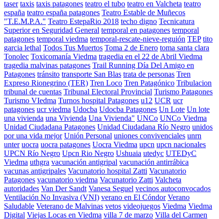
taser
taxis
taxis patagones
teatro el tubo
teatro en Valcheta
teatro
españa
teatro españa patagones
Teatro Estable de Muñecos
"T.E.M.P.A."
Teatro EstepaRio 2018
techo digno
Tecnicatura
Superior en Seguridad General
temporal en patagones
temporal
patagones
temporal viedma
temporal-rescate-nieve-reguión
TEP
tito
garcia lethal
Todos Tus Muertos
Toma 2 de Enero
toma santa clara
Tonolec
Toxicomanía Viedma
tragedia en el 22 de Abril Viedma
tragedia malvinas patagones
Trail Running Día Del Amigo en
Patagones
tránsito
transporte San Blas
trata de personas
Tren
Expreso Rionegrino (TER)
Tren Loco
Tren Patagónico
Tribulacion
tribunal de cuentas
Tribunal Electoral Provincial
Turismo Patagones
Turismo VIedma
Turnos hospital Patagones
u12
UCR
ucr
patagones
ucr viedma
Udocba
Udocba Patagones
Un Lote
Un lote
una vivienda
una Vivienda
Una Vivienda"
UNCo
UNCo Viedma
Unidad Ciudadana Patagones
Unidad Ciudadana Río Negro
unidos
por una vida mejor
Unión Personal
uniones convivenciales
unrn
unter
uocra
uocra patagones
Uocra Viedma
upcn
upcn nacionales
UPCN Río Negro
Upcn Rio Negro
Ushuaia
utedyc
UTEDyC
Viedma
uthgra
vacunación antigripal
vacunación antirrábica
vacunas antigripales
Vacunatorio hospital Zatti
Vacunatorio
Patagones
vacunatorio viedma
Vacunatorio Zatti
Valcheta
autoridades
Van Der Sandt
Vanesa Seguel
vecinos autoconvocados
Ventilación No Invasiva (VNI)
verano en El Cóndor
Verano
Saludable
Veterano de Malvinas
vetos
videojuegos
Viedma
Viedma
Digital
Viejas Locas en Viedma
villa 7 de marzo
Villa del Carmen