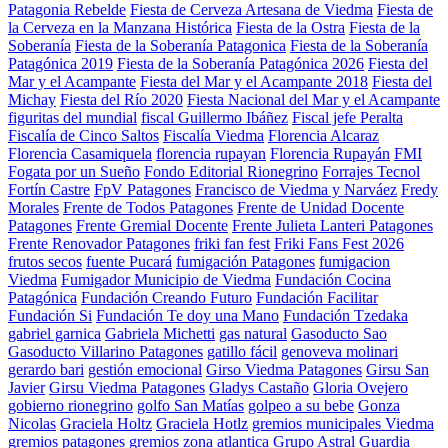
Patagonia Rebelde
Fiesta de Cerveza Artesana de Viedma
Fiesta de
la Cerveza en la Manzana Histórica
Fiesta de la Ostra
Fiesta de la
Soberanía
Fiesta de la Soberanía Patagonica
Fiesta de la Soberanía
Patagónica 2019
Fiesta de la Soberanía Patagónica 2026
Fiesta del
Mar y el Acampante
Fiesta del Mar y el Acampante 2018
Fiesta del
Michay
Fiesta del Río 2020
Fiesta Nacional del Mar y el Acampante
figuritas del mundial
fiscal Guillermo Ibáñez
Fiscal jefe Peralta
Fiscalía de Cinco Saltos
Fiscalía Viedma
Florencia Alcaraz
Florencia Casamiquela
florencia rupayan
Florencia Rupayán
FMI
Fogata por un Sueño
Fondo Editorial Rionegrino
Forrajes Tecnol
Fortín Castre
FpV Patagones
Francisco de Viedma y Narváez
Fredy
Morales
Frente de Todos Patagones
Frente de Unidad Docente
Patagones
Frente Gremial Docente
Frente Julieta Lanteri Patagones
Frente Renovador Patagones
friki fan fest
Friki Fans Fest 2026
frutos secos
fuente Pucará
fumigación Patagones
fumigacion
Viedma
Fumigador Municipio de Viedma
Fundación Cocina
Patagónica
Fundación Creando Futuro
Fundación Facilitar
Fundación Si
Fundación Te doy una Mano
Fundación Tzedaka
gabriel garnica
Gabriela Michetti
gas natural
Gasoducto Sao
Gasoducto Villarino Patagones
gatillo fácil
genoveva molinari
gerardo bari
gestión emocional
Girso Viedma Patagones
Girsu San
Javier
Girsu Viedma Patagones
Gladys Castaño
Gloria Ovejero
gobierno rionegrino
golfo San Matías
golpeo a su bebe
Gonza
Nicolas
Graciela Holtz
Graciela Hotlz
gremios municipales Viedma
gremios patagones
gremios zona atlantica
Grupo Astral
Guardia