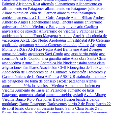
Palmieri
Alejandro Rost
alfonsín
allanamiento
Allanamiento en
allanamiento en Patagones
allanamiento en Patagones julio 2026
Allanamiento en Villa del Carmen
allanamiento inalauquen
ambiente
amenzas a Gladis Cofre
Amprale
Anahí Bilbao
Andres
Amoroso
Ángel Hechenleitner
angel lencura
anime
aniversario
aniversario 239 de Viedma y Patagones
aniversario Cagliero
aniversario de stroeder
Aniversario de Viedma y Patgones
anses
antidemon
Antonio Tono Magagna
Anxious
Apel
Apel colonia de
vacaciones
APEL Río Negro
Apologgia ThrashMetal
APP Ceferino
apuñalado
aquaman
Arabela Carreras
arbolado público
Argentino
Montero
aRGra
ARI Río Negro
Ariel Bernatene
Ariel Zvenger
armas no letales
arquitecto Savi Crudo
arsa
arsa barrio guido
arsa
comallo
Arsa El Condor
arsa guardia mitre
Arsa obra Santa Clara
arsa viedma
Arturo Illia
Asamblea No Nuclear
asfalto santa clara
asignaciones familiares
Asociación Civil Rionegrina de Taekwondo
Asociación de Cerveceros de la Comarca
Asociación Hoteleros y
Gastronómicos de la Zona Atlántica
ASSPUR
atahualpa martinez
ate patagones
ate toma de consejo escolar patagones
Atenas
aumentan un 50% los vuelos a Viedma
Aumento de boleto en
Viedma
Aumento de Tasas en Patagones
aumento de taxis
Patagones
aumento salarial
aumento sueldos
aviadi
Avión Mirage
Viedma
Banco Rojo Patagones
Banda Ilusión
bandera
baños
modulares
Bapro Patagones
Barloventos
barrio 2 de Enero
barrio 22
de abril
barrio obrero aniversario
barrio Santa Clara
barrio Zatti
Bases Justicialistas - Kolina
Basquet
Becas municipales Patagones