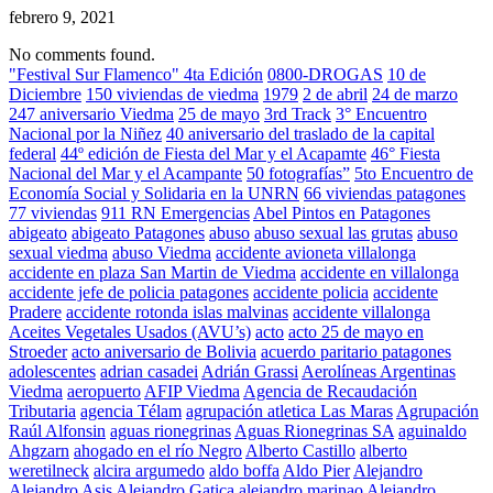
febrero 9, 2021
No comments found.
"Festival Sur Flamenco" 4ta Edición
0800-DROGAS
10 de
Diciembre
150 viviendas de viedma
1979
2 de abril
24 de marzo
247 aniversario Viedma
25 de mayo
3rd Track
3° Encuentro
Nacional por la Niñez
40 aniversario del traslado de la capital
federal
44º edición de Fiesta del Mar y el Acapamte
46° Fiesta
Nacional del Mar y el Acampante
50 fotografías”
5to Encuentro de
Economía Social y Solidaria en la UNRN
66 viviendas patagones
77 viviendas
911 RN Emergencias
Abel Pintos en Patagones
abigeato
abigeato Patagones
abuso
abuso sexual las grutas
abuso
sexual viedma
abuso Viedma
accidente avioneta villalonga
accidente en plaza San Martin de Viedma
accidente en villalonga
accidente jefe de policia patagones
accidente policia
accidente
Pradere
accidente rotonda islas malvinas
accidente villalonga
Aceites Vegetales Usados (AVU’s)
acto
acto 25 de mayo en
Stroeder
acto aniversario de Bolivia
acuerdo paritario patagones
adolescentes
adrian casadei
Adrián Grassi
Aerolíneas Argentinas
Viedma
aeropuerto
AFIP Viedma
Agencia de Recaudación
Tributaria
agencia Télam
agrupación atletica Las Maras
Agrupación
Raúl Alfonsin
aguas rionegrinas
Aguas Rionegrinas SA
aguinaldo
Ahgzarn
ahogado en el río Negro
Alberto Castillo
alberto
weretilneck
alcira argumedo
aldo boffa
Aldo Pier
Alejandro
Alejandro Asis
Alejandro Gatica
alejandro marinao
Alejandro