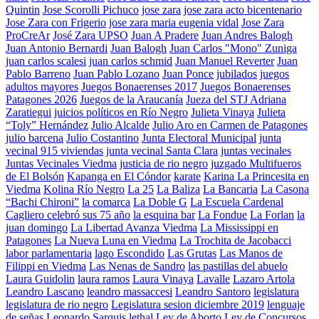
Quintin
Jose Scorolli Pichuco
jose zara
jose zara acto bicentenario
Jose Zara con Frigerio
jose zara maria eugenia vidal
Jose Zara
ProCreAr
José Zara UPSO
Juan A Pradere
Juan Andres Balogh
Juan Antonio Bernardi
Juan Balogh
Juan Carlos "Mono" Zuniga
juan carlos scalesi
juan carlos schmid
Juan Manuel Reverter
Juan
Pablo Barreno
Juan Pablo Lozano
Juan Ponce
jubilados
juegos
adultos mayores
Juegos Bonaerenses 2017
Juegos Bonaerenses
Patagones 2026
Juegos de la Araucanía
Jueza del STJ Adriana
Zaratiegui
juicios políticos en Río Negro
Julieta Vinaya
Julieta
“Toly” Hernández
Julio Alcalde
Julio Aro en Carmen de Patagones
julio barcena
Julio Costantino
Junta Electoral Municipal
junta
vecinal 915 viviendas
junta vecinal Santa Clara
juntas vecinales
Juntas Vecinales Viedma
justicia de rio negro
juzgado Multifueros
de El Bolsón
Kapanga en El Cóndor
karate
Karina La Princesita en
Viedma
Kolina Río Negro
La 25
La Baliza
La Bancaria
La Casona
“Bachi Chironi”
la comarca
La Doble G
La Escuela Cardenal
Cagliero celebró sus 75 año
la esquina bar
La Fondue
La Forlan
la
juan domingo
La Libertad Avanza Viedma
La Mississippi en
Patagones
La Nueva Luna en Viedma
La Trochita de Jacobacci
labor parlamentaria
lago Escondido
Las Grutas
Las Manos de
Filippi en Viedma
Las Nenas de Sandro
las pastillas del abuelo
Laura Guidolin
laura ramos
Laura Vinaya
Lavalle
Lazaro Artola
Leandro Lascano
leandro massaccesi
Leandro Santoro
legislatura
legislatura de rio negro
Legislatura sesion diciembre 2019
lenguaje
de señas
Leonardo Sarquis
lethal
Ley de Aborto
Ley de Concursos