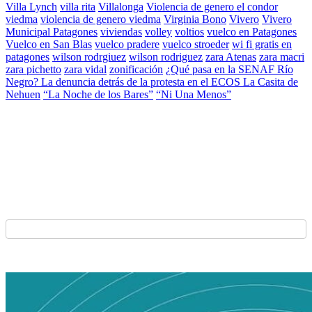
Villa Lynch
villa rita
Villalonga
Violencia de genero el condor
viedma
violencia de genero viedma
Virginia Bono
Vivero
Vivero
Municipal Patagones
viviendas
volley
voltios
vuelco en Patagones
Vuelco en San Blas
vuelco pradere
vuelco stroeder
wi fi gratis en
patagones
wilson rodrgiuez
wilson rodriguez
zara Atenas
zara macri
zara pichetto
zara vidal
zonificación
¿Qué pasa en la SENAF Río
Negro? La denuncia detrás de la protesta en el ECOS La Casita de
Nehuen
“La Noche de los Bares”
“Ni Una Menos”