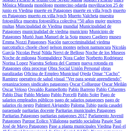
Mónica Miranda
monólogo
montecino odarda
movilizacion 25 de
junio en Viedma
muerte en Patagones
muerte en villa lynch
muerto
en Patagones
muerto en villa lynch
Muerto Valcheta
muestra
fotográfica
muestra fotográfica colectiva “50 años
mujer
mujeres
multas
Muncipalidad de Viedma
mundial
Municipalidad de
Patagones
municipalidad de viedma
municipio
Municipio de
Patagones
Murió Juan Manuel de la Sota
museo Cagliero
museo
Emma Nozzi Patagones
Nación
narcocriminalidad viedma
narcotrafico choele choel
nelson montes
nelson namuncura
Nicolás
García
Nicolas Peral
Nilda Nervi de Belloso
Noche de los Museos
Noche de milonga
Nompalidece
Nora Cader
Norberto Rodriguez
Norina Lopez
Nuestra Señora del Carmen
nueva rotonda en
Patagones
obra procrear
Obra Social Unión Personal
obras
paralizadas
Oficina de Empleo Municipal
Ojeda
Omar "Cacho"
Ramirez
operativo de salud visual "Ver para seguir aprendiendo"
organizaciones sindicales patagones
Oscar Collueque
Oscar Meilán
Oscar Veloso
Osvaldo Rampellotto
Pablo Barreno
Pablo Cifuentes
Pablo Diaz
Pablo Melano
Pablo Porcelli
Pablo Soler
Pago de
salarios empleados públicos
pago de salarios patagones
pago de
salarios río negro
Palmieri Alejandro
Paloma Tubio
paola casadei
paraepade
paritarias docente
Paritarias municipales Patagones
Paritarias Patagones
paritarias patagones 2017
Parlamento Juvenil
Patagones
Parque Eolico Villalonga
partido socialista
Pasaje San
José de Mayo Patagones
Pase a planta municipales Viedma
Pasó el