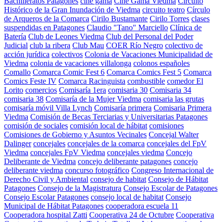
Bachilleratos Patagones
cine gama
Cine Gama Viedma
Circuito
Histórico de la Gran Inundación de Viedma
circuito teatro
Círculo
de Arqueros de la Comarca
Cirilo Bustamante
Cirilo Torres
clases
suspendidas en Patagones
Claudio "Tano" Marciello
Clínica de
Batería
Club de Leones Viedma
Club del Personal del Poder
Judicial
club la ribera
Club Mau
COER Río Negro
colectivo de
acción jurídica
colectivos
Colonia de Vacaciones Municipalidad de
Viedma
colonia de vacaciones villalonga
colonos españoles
Comallo
Comarca Comic Fest 6
Comarca Comics Fest 5
Comarca
Comics Feste IV
Comarca Racinguista
combustible
comedor El
Lorito
comercios
Comisaría 1era
comisaria 30
Comisaria 34
comisaria 38
Comisaría de la Mujer Viedma
comisaria las grutas
comisaría móvil Villa Lynch
Comisaría primera
Comisaria Primera
Viedma
Comisión de Becas Terciarias y Universitarias Patagones
comisión de sociales
comisión local de hábitat
comisiones
Comisiones de Gobierno y Asuntos Vecinales
Concejal Walter
Dalinger
concejales
concejales de la comarca
concejales del FpV
Viedma
concejales FpV Viedma
concejales viedma
Concejo
Deliberante de Viedma
concejo deliberante patagones
concejo
deliberante viedma
concurso fotográfico
Congreso Internacional de
Derecho Civil y Ambiental
consejo de habitat
Consejo de Hábitat
Patagones
Consejo de la Magistratura
Consejo Escolar de Patagones
Consejo Escolar Patagones
consejo local de habitat
Consejo
Municipal de Hábitat Patagones
cooperadora escuela 11
Cooperadora hospital Zatti
Cooperativa 24 de Octubre
Cooperativa