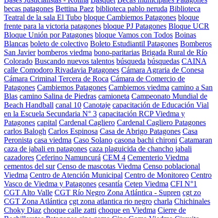
becas patagones
Bettina Paez
biblioteca pablo neruda
Biblioteca
Teatral de la sala El Tubo
bloque Cambiemos Patagones
bloque
frente para la victoria patagones
bloque PJ Patagones
Bloque UCR
Bloque Unión por Patagones
bloque Vamos con Todos
Boinas
Blancas
boleto de colectivo
Boleto Estudiantil Patagones
Bomberos
San Javier
bomberos viedma
bono-paritarias
Brigada Rural de Río
Colorado
Buscando nuevos talentos
búsqueda
búsquedas
CAINA
calle Comodoro Rivadavia Patagones
Cámara Agraria de Conesa
Cámara Criminal Tercera de Roca
Cámara de Comercio de
Patagones
Cambiemos Patagones
Cambiemos viedma
camino a San
Blas
camino Salina de Piedras
camioneta
Campeonato Mundial de
Beach Handball
canal 10
Canotaje
capacitación de Educación Vial
en la Escuela Secundaria N° 3
capacitación RCP Viedma y
Patagones
capital
Cardenal Cagliero
Cardenal Cagliero Patagones
carlos Balogh
Carlos Espinosa
Casa de Abrigo Patagones
Casa
Peronista
casa viedma
Caso Solano
casona bachi chironi
Catamaran
caza de jabali en patagones
caza plaguicida de chancho jabali
cazadores
Ceferino Namuncurá
CEM 4
Cementerio Viedma
cementos del sur
Censo de mascotas Viedma
Censo poblacional
Viedma
Centro de Atención Municipal
Centro de Monitoreo
Centro
Vasco de Viedma y Patagones
cesantía
Cetep Viedma
CFI N°1
CGT Alto Valle
CGT Río Negro Zona Atlántica - Supren
cgt zo
CGT Zona Atlántica
cgt zona atlantica rio negro
charla
Chichinales
Choky Diaz
choque calle zatti
choque en Viedma
Cierre de