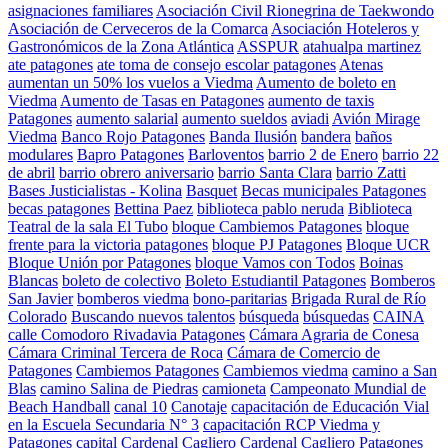
asignaciones familiares
Asociación Civil Rionegrina de Taekwondo
Asociación de Cerveceros de la Comarca
Asociación Hoteleros y
Gastronómicos de la Zona Atlántica
ASSPUR
atahualpa martinez
ate patagones
ate toma de consejo escolar patagones
Atenas
aumentan un 50% los vuelos a Viedma
Aumento de boleto en
Viedma
Aumento de Tasas en Patagones
aumento de taxis
Patagones
aumento salarial
aumento sueldos
aviadi
Avión Mirage
Viedma
Banco Rojo Patagones
Banda Ilusión
bandera
baños
modulares
Bapro Patagones
Barloventos
barrio 2 de Enero
barrio 22
de abril
barrio obrero aniversario
barrio Santa Clara
barrio Zatti
Bases Justicialistas - Kolina
Basquet
Becas municipales Patagones
becas patagones
Bettina Paez
biblioteca pablo neruda
Biblioteca
Teatral de la sala El Tubo
bloque Cambiemos Patagones
bloque
frente para la victoria patagones
bloque PJ Patagones
Bloque UCR
Bloque Unión por Patagones
bloque Vamos con Todos
Boinas
Blancas
boleto de colectivo
Boleto Estudiantil Patagones
Bomberos
San Javier
bomberos viedma
bono-paritarias
Brigada Rural de Río
Colorado
Buscando nuevos talentos
búsqueda
búsquedas
CAINA
calle Comodoro Rivadavia Patagones
Cámara Agraria de Conesa
Cámara Criminal Tercera de Roca
Cámara de Comercio de
Patagones
Cambiemos Patagones
Cambiemos viedma
camino a San
Blas
camino Salina de Piedras
camioneta
Campeonato Mundial de
Beach Handball
canal 10
Canotaje
capacitación de Educación Vial
en la Escuela Secundaria N° 3
capacitación RCP Viedma y
Patagones
capital
Cardenal Cagliero
Cardenal Cagliero Patagones