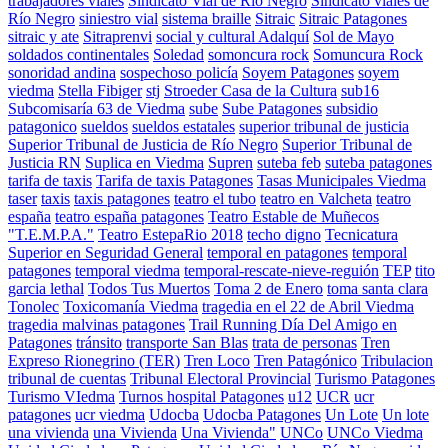
trabajadores viales
Sindicato Vial de Río Negro
Sindicato viales de
Río Negro
siniestro vial
sistema braille
Sitraic
Sitraic Patagones
sitraic y ate
Sitraprenvi
social y cultural Adalquí
Sol de Mayo
soldados continentales
Soledad
somoncura rock
Somuncura Rock
sonoridad andina
sospechoso policía
Soyem Patagones
soyem
viedma
Stella Fibiger
stj
Stroeder Casa de la Cultura
sub16
Subcomisaría 63 de Viedma
sube
Sube Patagones
subsidio
patagonico
sueldos
sueldos estatales
superior tribunal de justicia
Superior Tribunal de Justicia de Río Negro
Superior Tribunal de
Justicia RN
Suplica en Viedma
Supren
suteba feb
suteba patagones
tarifa de taxis
Tarifa de taxis Patagones
Tasas Municipales Viedma
taser
taxis
taxis patagones
teatro el tubo
teatro en Valcheta
teatro
españa
teatro españa patagones
Teatro Estable de Muñecos
"T.E.M.P.A."
Teatro EstepaRio 2018
techo digno
Tecnicatura
Superior en Seguridad General
temporal en patagones
temporal
patagones
temporal viedma
temporal-rescate-nieve-reguión
TEP
tito
garcia lethal
Todos Tus Muertos
Toma 2 de Enero
toma santa clara
Tonolec
Toxicomanía Viedma
tragedia en el 22 de Abril Viedma
tragedia malvinas patagones
Trail Running Día Del Amigo en
Patagones
tránsito
transporte San Blas
trata de personas
Tren
Expreso Rionegrino (TER)
Tren Loco
Tren Patagónico
Tribulacion
tribunal de cuentas
Tribunal Electoral Provincial
Turismo Patagones
Turismo VIedma
Turnos hospital Patagones
u12
UCR
ucr
patagones
ucr viedma
Udocba
Udocba Patagones
Un Lote
Un lote
una vivienda
una Vivienda
Una Vivienda"
UNCo
UNCo Viedma