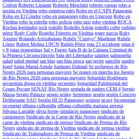
Cedron
Roberto Lipiante
Roberto Meschini
roberto vargas
robo a
taxista en Viedma
robo empresa edes
Robo en el CAPS Patagonia
Robo en El Cóndor
robo en patagones
robo en Unicoop
Robo en
Viedma
robo la estrella
robo policia
robo taxi
robo viedma
ROCA
Rochas legislador
rock
rodolfo
Rodolfo Artola
rodolfo cufre
rodrigo
pérez
Rody Cufre
Rogelio Frigerio en Viedma
roger garcia
Roky
Aguirre
Rolando Arrizabalaga
Rubén "Cuniyo" Maglione
Rubén
López
Ruben Molina UPCN
Rubén Pérez
ruta 23 accidente
rutas 6
y 8
rutas rionegrinas
Sal y Fuego
Sala B de la Cámara Criminal de
la Primera Circunscripción
Sala del Libertador
salarios
salmonella
salud
salud mental
san blas
san blas pesca
san javier
sanción
sandro
fogel
Santa Mamá Antula
Santiago Dalmaú
Se poJuegos de Río
Negro 2026 para personas mayores
Se ponen en marcha los Juegos
de Río Negro 2026 para personas mayores
Sebastián Rodriguez
secuestran droga en viedma
secuestro
Seguridad Patrimonial del
Grupo Pecom
SENAF Río Negro
sentada de padres CEM 4
Sergio
Massa
Sergio Palazzo
sergio wisky
Serpentor
sesión
sesión Concejo
Deliberante SAO
Sesión HCD Patagones
sesipon
sicavi
Sicomental
sicometal
silbana cullumilla
silbana cullumilla mariana arregui
Silvana Larralde
silvia horne
simulacro patagones
sindicato de
camioneros
Sindicato de la Carne de Río Negro
sindicato de la
carne de viedma
sindicato de prensa
Sindicato de Prensa de Río
Negro
sindicato de prensa de Viedma
sindicato de prensa viedma
Sindicato de Trabajadores de Prensa de Viedma
sindicato de