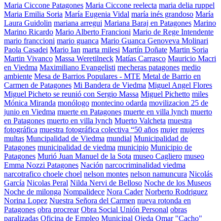
Maria Ciccone Patagones
Maria Ciccone reelecta
maria delia ruppel
Maria Emilia Soria
María Eugenia Vidal
maría inés grandoso
María
Laura Guidolin
mariana arregui
Mariana Baraj en Patagones
Marino
Marino Ricardo
Mario Alberto Francioni
Mario de Rege Intendente
mario franccioni
mario guanca
Mario Guanca Genoveva Molinari
Paola Casadei
Mario Ian
marta milesi
Martín Doñate
Martin Soria
Martin Vivanco
Massa Weretilneck
Matías Carrasco
Mauricio Macri
en Viedma
Maximiliano Evangelisti
mecheras patagones
medio
ambiente
Mesa de Barrios Populares - MTE
Metal de Barrio en
Carmen de Patagones
Mi Bandera de Viedma
Miguel Angel Flores
Miguel Picheto se reunió con Sergio Massa
Miguel Pichetto
miles
Mónica Miranda
monólogo
montecino odarda
movilizacion 25 de
junio en Viedma
muerte en Patagones
muerte en villa lynch
muerto
en Patagones
muerto en villa lynch
Muerto Valcheta
muestra
fotográfica
muestra fotográfica colectiva “50 años
mujer
mujeres
multas
Muncipalidad de Viedma
mundial
Municipalidad de
Patagones
municipalidad de viedma
municipio
Municipio de
Patagones
Murió Juan Manuel de la Sota
museo Cagliero
museo
Emma Nozzi Patagones
Nación
narcocriminalidad viedma
narcotrafico choele choel
nelson montes
nelson namuncura
Nicolás
García
Nicolas Peral
Nilda Nervi de Belloso
Noche de los Museos
Noche de milonga
Nompalidece
Nora Cader
Norberto Rodriguez
Norina Lopez
Nuestra Señora del Carmen
nueva rotonda en
Patagones
obra procrear
Obra Social Unión Personal
obras
paralizadas
Oficina de Empleo Municipal
Ojeda
Omar "Cacho"