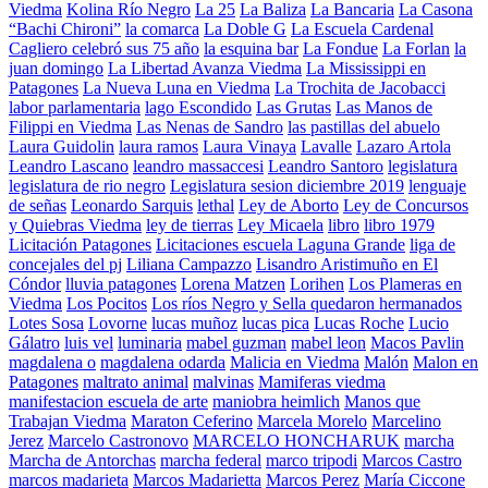
Viedma
Kolina Río Negro
La 25
La Baliza
La Bancaria
La Casona
“Bachi Chironi”
la comarca
La Doble G
La Escuela Cardenal
Cagliero celebró sus 75 año
la esquina bar
La Fondue
La Forlan
la
juan domingo
La Libertad Avanza Viedma
La Mississippi en
Patagones
La Nueva Luna en Viedma
La Trochita de Jacobacci
labor parlamentaria
lago Escondido
Las Grutas
Las Manos de
Filippi en Viedma
Las Nenas de Sandro
las pastillas del abuelo
Laura Guidolin
laura ramos
Laura Vinaya
Lavalle
Lazaro Artola
Leandro Lascano
leandro massaccesi
Leandro Santoro
legislatura
legislatura de rio negro
Legislatura sesion diciembre 2019
lenguaje
de señas
Leonardo Sarquis
lethal
Ley de Aborto
Ley de Concursos
y Quiebras Viedma
ley de tierras
Ley Micaela
libro
libro 1979
Licitación Patagones
Licitaciones escuela Laguna Grande
liga de
concejales del pj
Liliana Campazzo
Lisandro Aristimuño en El
Cóndor
lluvia patagones
Lorena Matzen
Lorihen
Los Plameras en
Viedma
Los Pocitos
Los ríos Negro y Sella quedaron hermanados
Lotes Sosa
Lovorne
lucas muñoz
lucas pica
Lucas Roche
Lucio
Gálatro
luis vel
luminaria
mabel guzman
mabel leon
Macos Pavlin
magdalena o
magdalena odarda
Malicia en Viedma
Malón
Malon en
Patagones
maltrato animal
malvinas
Mamiferas viedma
manifestacion escuela de arte
maniobra heimlich
Manos que
Trabajan Viedma
Maraton Ceferino
Marcela Morelo
Marcelino
Jerez
Marcelo Castronovo
MARCELO HONCHARUK
marcha
Marcha de Antorchas
marcha federal
marco tripodi
Marcos Castro
marcos madarieta
Marcos Madarietta
Marcos Perez
María Ciccone