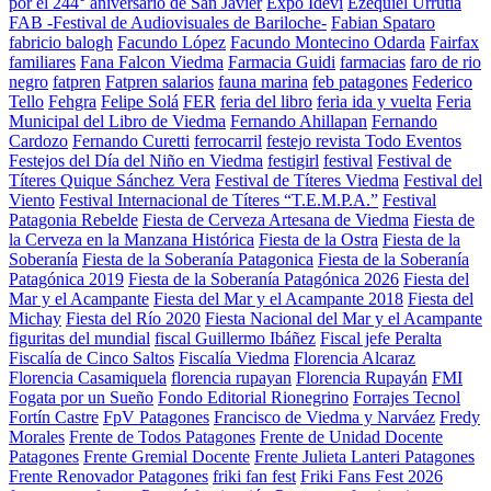
por el 244° aniversario de San Javier
Expo Idevi
Ezequiel Urrutia
FAB -Festival de Audiovisuales de Bariloche-
Fabian Spataro
fabricio balogh
Facundo López
Facundo Montecino Odarda
Fairfax
familiares
Fana Falcon Viedma
Farmacia Guidi
farmacias
faro de rio
negro
fatpren
Fatpren salarios
fauna marina
feb patagones
Federico
Tello
Fehgra
Felipe Solá
FER
feria del libro
feria ida y vuelta
Feria
Municipal del Libro de Viedma
Fernando Ahillapan
Fernando
Cardozo
Fernando Curetti
ferrocarril
festejo revista Todo Eventos
Festejos del Día del Niño en Viedma
festigirl
festival
Festival de
Títeres Quique Sánchez Vera
Festival de Títeres Viedma
Festival del
Viento
Festival Internacional de Títeres “T.E.M.P.A.”
Festival
Patagonia Rebelde
Fiesta de Cerveza Artesana de Viedma
Fiesta de
la Cerveza en la Manzana Histórica
Fiesta de la Ostra
Fiesta de la
Soberanía
Fiesta de la Soberanía Patagonica
Fiesta de la Soberanía
Patagónica 2019
Fiesta de la Soberanía Patagónica 2026
Fiesta del
Mar y el Acampante
Fiesta del Mar y el Acampante 2018
Fiesta del
Michay
Fiesta del Río 2020
Fiesta Nacional del Mar y el Acampante
figuritas del mundial
fiscal Guillermo Ibáñez
Fiscal jefe Peralta
Fiscalía de Cinco Saltos
Fiscalía Viedma
Florencia Alcaraz
Florencia Casamiquela
florencia rupayan
Florencia Rupayán
FMI
Fogata por un Sueño
Fondo Editorial Rionegrino
Forrajes Tecnol
Fortín Castre
FpV Patagones
Francisco de Viedma y Narváez
Fredy
Morales
Frente de Todos Patagones
Frente de Unidad Docente
Patagones
Frente Gremial Docente
Frente Julieta Lanteri Patagones
Frente Renovador Patagones
friki fan fest
Friki Fans Fest 2026