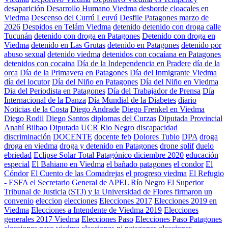
desaparición
Desarrollo Humano Viedma
desborde cloacales en
Viedma
Descenso del Currú Leuvú
Desfile Patagones marzo de
2026
Despidos en Telám Viedma
detenido
detenido con droga calle
Tucunán
detenido con droga en Patagones
Detenido con droga en
Viedma
detenido en Las Grutas
detenido en Patagones
detenido por
abuso sexual
detenido viedma
detenidos con cocaíana en Patagones
detenidos con cocaina
Día de la Independencia en Pradere
día de la
orca
Día de la Primavera en Patagones
Día del Inmigrante Viedma
día del locutor
Día del Niño en Patagones
Día del Niño en Viedma
Dia del Periodista en Patagones
Día del Trabajador de Prensa
Día
Internacional de la Danza
Día Mundial de la Diabetes
diario
Noticias de la Costa
Diego Andrade
Diego Frenkel en Viedma
Diego Rodil
Diego Santos
diplomas del Curzas
Diputada Provincial
Anahí Bilbao
Diputada UCR Rio Negro
discapacidad
discriminación
DOCENTE
docente feb
Dolores Tubio
DPA
droga
droga en viedma
droga y detenido en Patagones
drone splif
duelo
ebriedad
Eclipse Solar Total Patagónico diciembre 2020
educación
especial
El Bahiano en Viedma
el bañado patagones
el condor
El
Cóndor
El Cuento de las Comadrejas
el progreso viedma
El Refugio
- ESFA
el Secretario General de APEL Río Negro
El Superior
Tribunal de Justicia (STJ) y la Universidad de Flores firmaron un
convenio
eleccion
elecciones
Elecciones 2017
Elecciones 2019 en
Viedma
Elecciones a Intendente de Viedma 2019
Elecciones
generales 2017 Viedma
Elecciones Paso
Elecciones Paso Patagones