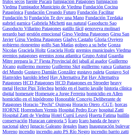
frutos secos
fuente Pucará
fumigación Patagones
fumigacion
Viedma
Fumigador Municipio de Viedma
Fundación Cocina
Patagónica
Fundación Creando Futuro
Fundación Facilitar
Fundación Si
Fundación Te doy una Mano
Fundación Tzedaka
gabriel garnica
Gabriela Michetti
gas natural
Gasoducto Sao
Gasoducto Villarino Patagones
gatillo fácil
genoveva molinari
gerardo bari
gestión emocional
Girso Viedma Patagones
Girsu San
Javier
Girsu Viedma Patagones
Gladys Castaño
Gloria Ovejero
gobierno rionegrino
golfo San Matías
golpeo a su bebe
Gonza
Nicolas
Graciela Holtz
Graciela Hotlz
gremios municipales Viedma
gremios patagones
gremios zona atlantica
Grupo Astral
Guardia
Mitre prepara la 3° Fiesta Provincial del jabalí al asador
Guillermo
Jócano
guillermo moreno
Guillermo Skrt
guillermo yanca
Guitarras
del Mundo
Gustavo Damián González
gustavo paleta
Gustavo Sol
Hamvides
haroldo lebed
Hay Alternativa Pat
Hay Alternativa
Patagones
HCD Patagones
HCD Patagones en Stroeder
heavy
metal
Hector Pipi Telechea
herido en el barrio lavalle
historia clínica
digital
homenaje
Homenaje a Jorge Ferreira
homicidio en Allen
homicidio en el hipódromo
Honorable Concejo Deliberante de
Patagones
Horacio "Pechi" Quiroga
Horacio Otero -CGT-
horcas
HORNE
Horrendum Vermis
Hospital Pedro Ecay
hospital Zatti
Hospital Zatti de Viedma
Hotel Currú Leuvú
Huerta Fatima
huillín
conservación
Huracan categoria 5
Ícaro
Icaro banda de heavy
nacional
idevi
Ignacio Galeano
ilegales
Inaes
Inauguración bulevar
Moreno
incendio
incendio auto PS Río Negro
incendio barrio zatti