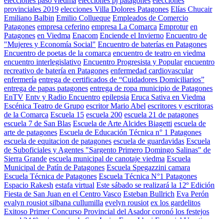
elecciones paso viedma
elecciones pj patagones
elecciones
provinciales 2019
elecciones Villa Dolores Patagones
Elías Chucair
Emiliano Balbin
Emilio Collueque
Empleados de Comercio
Patagones
empresa ceferino
empresa La Comarca
Emprotur
en
Patagones
en Viedma
Enacom
Enciende el Invierno
Encuentro de
"Mujeres y Economía Social"
Encuentro de baterías en Patagones
Encuentro de poetas de la comarca
encuentro de teatro en viedma
encuentro interlegislativo
Encuentro Progresista y Popular
encuentro
recreativo de batería en Patagones
enfermedad cardiovascular
enfermería
entrega de certificados de “Cuidadores Domiciliarios”
entrega de papas patagones
entrega de ropa municipio de Patagones
EnTV
Entv y Radio Encuentro
epilepsia
Eruca Sativa en Viedma
Escénica Teatro de Grupo
escritor Mario Abel
escritores y escritoras
de la Comarca
Escuela 15
escuela 200
escuela 21 de patagones
escuela 7 de San Blas
Escuela de Arte Alcides Biagetti
escuela de
arte de patagones
Escuela de Educación Técnica n° 1 Patagones
escuela de equitacion de patagones
escuela de guardavidas
Escuela
de Suboficiales y Agentes "Sargento Primero Domingo Salinas" de
Sierra Grande
escuela municipal de canotaje viedma
Escuela
Municipal de Patín de Patagones
Escuela Spegazzini camara
Escuela Técnica de Patagones
Escuela Técnica N°1 Patagones
Espacio Rakesh
estafa virtual
Este sábado se realizará la 12º Edición
Fiesta de San Juan en el Centro Vasco
Esteban Bullrich
Eva Perón
evalyn rousiot silbana cullumilla
evelyn rousiot
ex los gardelitos
Exitoso Primer Concurso Provincial del Asador coronó los festejos