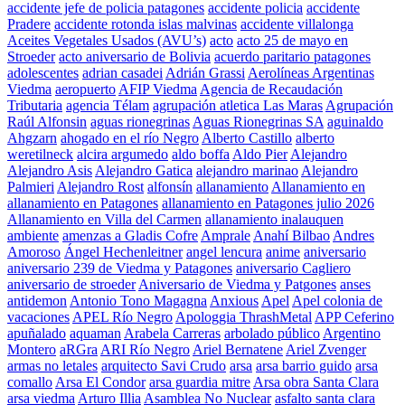
accidente jefe de policia patagones
accidente policia
accidente
Pradere
accidente rotonda islas malvinas
accidente villalonga
Aceites Vegetales Usados (AVU’s)
acto
acto 25 de mayo en
Stroeder
acto aniversario de Bolivia
acuerdo paritario patagones
adolescentes
adrian casadei
Adrián Grassi
Aerolíneas Argentinas
Viedma
aeropuerto
AFIP Viedma
Agencia de Recaudación
Tributaria
agencia Télam
agrupación atletica Las Maras
Agrupación
Raúl Alfonsin
aguas rionegrinas
Aguas Rionegrinas SA
aguinaldo
Ahgzarn
ahogado en el río Negro
Alberto Castillo
alberto
weretilneck
alcira argumedo
aldo boffa
Aldo Pier
Alejandro
Alejandro Asis
Alejandro Gatica
alejandro marinao
Alejandro
Palmieri
Alejandro Rost
alfonsín
allanamiento
Allanamiento en
allanamiento en Patagones
allanamiento en Patagones julio 2026
Allanamiento en Villa del Carmen
allanamiento inalauquen
ambiente
amenzas a Gladis Cofre
Amprale
Anahí Bilbao
Andres
Amoroso
Ángel Hechenleitner
angel lencura
anime
aniversario
aniversario 239 de Viedma y Patagones
aniversario Cagliero
aniversario de stroeder
Aniversario de Viedma y Patgones
anses
antidemon
Antonio Tono Magagna
Anxious
Apel
Apel colonia de
vacaciones
APEL Río Negro
Apologgia ThrashMetal
APP Ceferino
apuñalado
aquaman
Arabela Carreras
arbolado público
Argentino
Montero
aRGra
ARI Río Negro
Ariel Bernatene
Ariel Zvenger
armas no letales
arquitecto Savi Crudo
arsa
arsa barrio guido
arsa
comallo
Arsa El Condor
arsa guardia mitre
Arsa obra Santa Clara
arsa viedma
Arturo Illia
Asamblea No Nuclear
asfalto santa clara