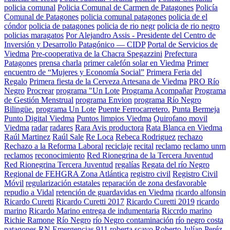
policia comunal
Policia Comunal de Carmen de Patagones
Policía
Comunal de Patagones
policia comunal patagones
policia de el
cóndor
policia de patagones
policia de rio negr
policia de rio negro
policias maragatos
Por Alejandro Assis - Presidente del Centro de
Inversión y Desarrollo Patagónico — CIDP
Portal de Servicios de
Viedma
Pre-cooperativa de la Chacra Spegazzini
Prefectura
Patagones
prensa charla
primer calefón solar en Viedma
Primer
encuentro de “Mujeres y Economía Social”
Primera Feria del
Regalo
Primera fiesta de la Cerveza Artesana de Viedma
PRO Río
Negro
Procrear
programa "Un Lote
Programa Acompañar
Programa
de Gestión Menstrual
programa Envion
programa Río Negro
Bilingüe.
programa Un Lote
Puente Ferrocarretero.
Punta Bermeja
Punto Digital Viedma
Puntos limpios Viedma
Quirofano movil
Viedma
radar
radares
Rara Avis productora
Rata Blanca en Viedma
Raúl Martinez
Raúl Sale
Re Loca
Rebeca Rodriguez
rechazo
Rechazo a la Reforma Laboral
reciclaje
recital
reclamo
reclamo unrn
reclamos
reconocimiento
Red Rionegrina de la Tercera Juventud
Red Rionegrina Tercera Juventud
regalías
Regata del río Negro
Regional de FEHGRA Zona Atlántica
registro civil
Registro Civil
Móvil
regularización estatales
reparación de zona desfavorable
repudio a Vidal
retención de guardavidas en Viedma
ricardo alfonsin
Ricardo Curetti
Ricardo Curetti 2017
Ricardo Curetti 2019
ricardo
marino
Ricardo Marino entrega de indumentaria
Riccrdo marino
Richie Ramone
Río Negro
río Negro contaminación
río negro costa
patagones
RN Emergencias 911
roberta scavo
Roberto Julían Peréz