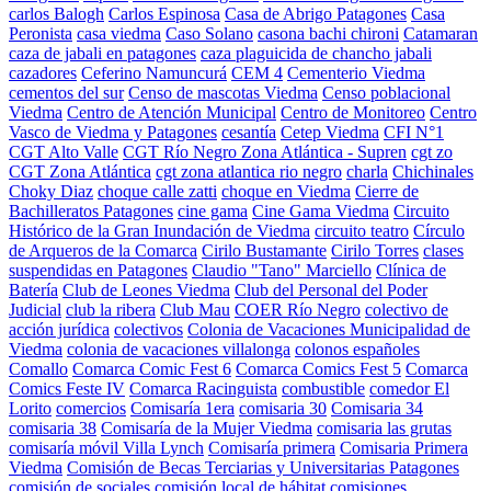
carlos Balogh
Carlos Espinosa
Casa de Abrigo Patagones
Casa
Peronista
casa viedma
Caso Solano
casona bachi chironi
Catamaran
caza de jabali en patagones
caza plaguicida de chancho jabali
cazadores
Ceferino Namuncurá
CEM 4
Cementerio Viedma
cementos del sur
Censo de mascotas Viedma
Censo poblacional
Viedma
Centro de Atención Municipal
Centro de Monitoreo
Centro
Vasco de Viedma y Patagones
cesantía
Cetep Viedma
CFI N°1
CGT Alto Valle
CGT Río Negro Zona Atlántica - Supren
cgt zo
CGT Zona Atlántica
cgt zona atlantica rio negro
charla
Chichinales
Choky Diaz
choque calle zatti
choque en Viedma
Cierre de
Bachilleratos Patagones
cine gama
Cine Gama Viedma
Circuito
Histórico de la Gran Inundación de Viedma
circuito teatro
Círculo
de Arqueros de la Comarca
Cirilo Bustamante
Cirilo Torres
clases
suspendidas en Patagones
Claudio "Tano" Marciello
Clínica de
Batería
Club de Leones Viedma
Club del Personal del Poder
Judicial
club la ribera
Club Mau
COER Río Negro
colectivo de
acción jurídica
colectivos
Colonia de Vacaciones Municipalidad de
Viedma
colonia de vacaciones villalonga
colonos españoles
Comallo
Comarca Comic Fest 6
Comarca Comics Fest 5
Comarca
Comics Feste IV
Comarca Racinguista
combustible
comedor El
Lorito
comercios
Comisaría 1era
comisaria 30
Comisaria 34
comisaria 38
Comisaría de la Mujer Viedma
comisaria las grutas
comisaría móvil Villa Lynch
Comisaría primera
Comisaria Primera
Viedma
Comisión de Becas Terciarias y Universitarias Patagones
comisión de sociales
comisión local de hábitat
comisiones