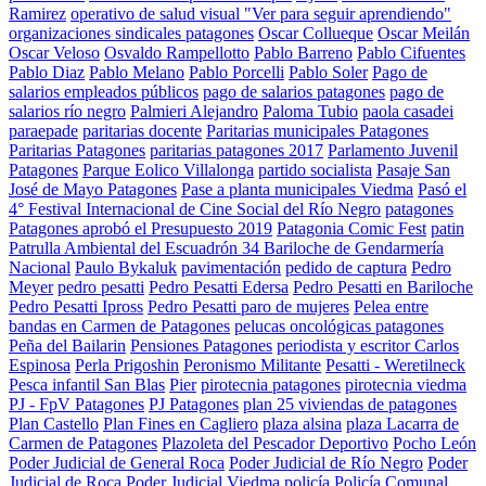
Ramirez
operativo de salud visual "Ver para seguir aprendiendo"
organizaciones sindicales patagones
Oscar Collueque
Oscar Meilán
Oscar Veloso
Osvaldo Rampellotto
Pablo Barreno
Pablo Cifuentes
Pablo Diaz
Pablo Melano
Pablo Porcelli
Pablo Soler
Pago de
salarios empleados públicos
pago de salarios patagones
pago de
salarios río negro
Palmieri Alejandro
Paloma Tubio
paola casadei
paraepade
paritarias docente
Paritarias municipales Patagones
Paritarias Patagones
paritarias patagones 2017
Parlamento Juvenil
Patagones
Parque Eolico Villalonga
partido socialista
Pasaje San
José de Mayo Patagones
Pase a planta municipales Viedma
Pasó el
4° Festival Internacional de Cine Social del Río Negro
patagones
Patagones aprobó el Presupuesto 2019
Patagonia Comic Fest
patin
Patrulla Ambiental del Escuadrón 34 Bariloche de Gendarmería
Nacional
Paulo Bykaluk
pavimentación
pedido de captura
Pedro
Meyer
pedro pesatti
Pedro Pesatti Edersa
Pedro Pesatti en Bariloche
Pedro Pesatti Ipross
Pedro Pesatti paro de mujeres
Pelea entre
bandas en Carmen de Patagones
pelucas oncológicas patagones
Peña del Bailarin
Pensiones Patagones
periodista y escritor Carlos
Espinosa
Perla Prigoshin
Peronismo Militante
Pesatti - Weretilneck
Pesca infantil San Blas
Pier
pirotecnia patagones
pirotecnia viedma
PJ - FpV Patagones
PJ Patagones
plan 25 viviendas de patagones
Plan Castello
Plan Fines en Cagliero
plaza alsina
plaza Lacarra de
Carmen de Patagones
Plazoleta del Pescador Deportivo
Pocho León
Poder Judicial de General Roca
Poder Judicial de Río Negro
Poder
Judicial de Roca
Poder Judicial Viedma
policía
Policía Comunal