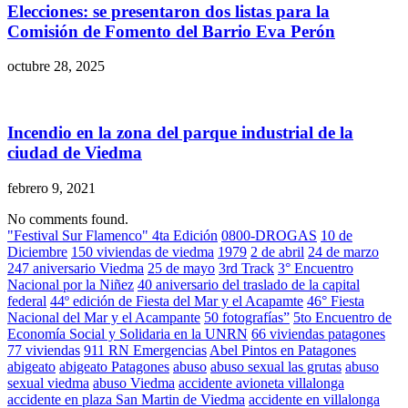
Elecciones: se presentaron dos listas para la
Comisión de Fomento del Barrio Eva Perón
octubre 28, 2025
Incendio en la zona del parque industrial de la
ciudad de Viedma
febrero 9, 2021
No comments found.
"Festival Sur Flamenco" 4ta Edición
0800-DROGAS
10 de
Diciembre
150 viviendas de viedma
1979
2 de abril
24 de marzo
247 aniversario Viedma
25 de mayo
3rd Track
3° Encuentro
Nacional por la Niñez
40 aniversario del traslado de la capital
federal
44º edición de Fiesta del Mar y el Acapamte
46° Fiesta
Nacional del Mar y el Acampante
50 fotografías”
5to Encuentro de
Economía Social y Solidaria en la UNRN
66 viviendas patagones
77 viviendas
911 RN Emergencias
Abel Pintos en Patagones
abigeato
abigeato Patagones
abuso
abuso sexual las grutas
abuso
sexual viedma
abuso Viedma
accidente avioneta villalonga
accidente en plaza San Martin de Viedma
accidente en villalonga