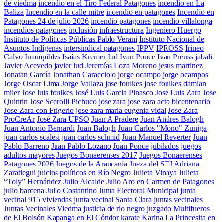
de viedma
incendio en el Tiro Federal Patagones
incendio en La
Baliza
Incendio en la calle mitre
incendio en patagones
Incendio en
Patagones 24 de julio 2026
incendio patagones
incendio villalonga
incendios patagones
inclusión
infraestructura
Ingeniero Huergo
Instituto de Políticas Públicas Pablo Verani
Instituto Nacional de
Asuntos Indígenas
intersindical patagones
IPPV
IPROSS
Irineo
Calvo
Irrompibles
Isaías Kremer
Iud
Ivan Ponce
Ivan Preuss
jabali
Javier Acevedo
javier iud
Jeremías Loza Moreno
jesus martinez
Jonatan García
Jonathan Caracciolo
jorge ocampo
jorge ocampos
Jorge Oscar Lima
Jorge Vallaza
jose foulkes
jose foulkes damian
miler
Jose luis foulkes
José Luis Garcia Pinasco
Jose Luis Zara
Jose
Quintin
Jose Scorolli Pichuco
jose zara
jose zara acto bicentenario
Jose Zara con Frigerio
jose zara maria eugenia vidal
Jose Zara
ProCreAr
José Zara UPSO
Juan A Pradere
Juan Andres Balogh
Juan Antonio Bernardi
Juan Balogh
Juan Carlos "Mono" Zuniga
juan carlos scalesi
juan carlos schmid
Juan Manuel Reverter
Juan
Pablo Barreno
Juan Pablo Lozano
Juan Ponce
jubilados
juegos
adultos mayores
Juegos Bonaerenses 2017
Juegos Bonaerenses
Patagones 2026
Juegos de la Araucanía
Jueza del STJ Adriana
Zaratiegui
juicios políticos en Río Negro
Julieta Vinaya
Julieta
“Toly” Hernández
Julio Alcalde
Julio Aro en Carmen de Patagones
julio barcena
Julio Costantino
Junta Electoral Municipal
junta
vecinal 915 viviendas
junta vecinal Santa Clara
juntas vecinales
Juntas Vecinales Viedma
justicia de rio negro
juzgado Multifueros
de El Bolsón
Kapanga en El Cóndor
karate
Karina La Princesita en