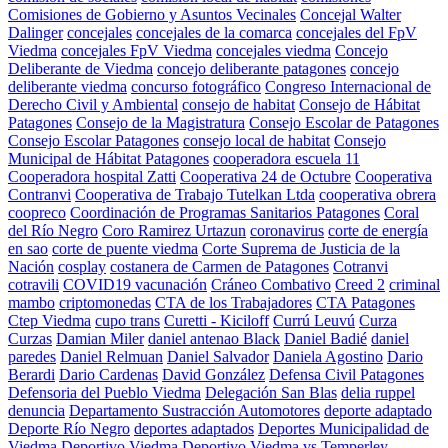
Comisiones de Gobierno y Asuntos Vecinales
Concejal Walter
Dalinger
concejales
concejales de la comarca
concejales del FpV
Viedma
concejales FpV Viedma
concejales viedma
Concejo
Deliberante de Viedma
concejo deliberante patagones
concejo
deliberante viedma
concurso fotográfico
Congreso Internacional de
Derecho Civil y Ambiental
consejo de habitat
Consejo de Hábitat
Patagones
Consejo de la Magistratura
Consejo Escolar de Patagones
Consejo Escolar Patagones
consejo local de habitat
Consejo
Municipal de Hábitat Patagones
cooperadora escuela 11
Cooperadora hospital Zatti
Cooperativa 24 de Octubre
Cooperativa
Contranvi
Cooperativa de Trabajo Tutelkan Ltda
cooperativa obrera
coopreco
Coordinación de Programas Sanitarios Patagones
Coral
del Río Negro
Coro Ramirez Urtazun
coronavirus
corte de energía
en sao
corte de puente viedma
Corte Suprema de Justicia de la
Nación
cosplay
costanera de Carmen de Patagones
Cotranvi
cotravili
COVID19 vacunación
Cráneo Combativo
Creed 2
criminal
mambo
criptomonedas
CTA de los Trabajadores
CTA Patagones
Ctep Viedma
cupo trans
Curetti - Kiciloff
Currú Leuvú
Curza
Curzas
Damian Miler
daniel antenao Black
Daniel Badié
daniel
paredes
Daniel Relmuan
Daniel Salvador
Daniela Agostino
Dario
Berardi
Dario Cardenas
David González
Defensa Civil Patagones
Defensoria del Pueblo Viedma
Delegación San Blas
delia ruppel
denuncia
Departamento Sustracción Automotores
deporte adaptado
Deporte Río Negro
deportes adaptados
Deportes Municipalidad de
Viedma
Deportivo Viedma
Deportivo Viedma vs Temperley