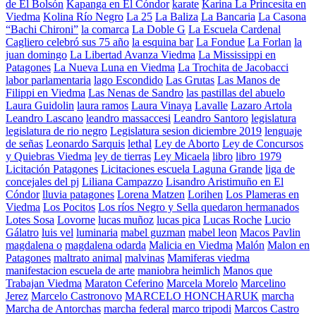
de El Bolsón
Kapanga en El Cóndor
karate
Karina La Princesita en
Viedma
Kolina Río Negro
La 25
La Baliza
La Bancaria
La Casona
“Bachi Chironi”
la comarca
La Doble G
La Escuela Cardenal
Cagliero celebró sus 75 año
la esquina bar
La Fondue
La Forlan
la
juan domingo
La Libertad Avanza Viedma
La Mississippi en
Patagones
La Nueva Luna en Viedma
La Trochita de Jacobacci
labor parlamentaria
lago Escondido
Las Grutas
Las Manos de
Filippi en Viedma
Las Nenas de Sandro
las pastillas del abuelo
Laura Guidolin
laura ramos
Laura Vinaya
Lavalle
Lazaro Artola
Leandro Lascano
leandro massaccesi
Leandro Santoro
legislatura
legislatura de rio negro
Legislatura sesion diciembre 2019
lenguaje
de señas
Leonardo Sarquis
lethal
Ley de Aborto
Ley de Concursos
y Quiebras Viedma
ley de tierras
Ley Micaela
libro
libro 1979
Licitación Patagones
Licitaciones escuela Laguna Grande
liga de
concejales del pj
Liliana Campazzo
Lisandro Aristimuño en El
Cóndor
lluvia patagones
Lorena Matzen
Lorihen
Los Plameras en
Viedma
Los Pocitos
Los ríos Negro y Sella quedaron hermanados
Lotes Sosa
Lovorne
lucas muñoz
lucas pica
Lucas Roche
Lucio
Gálatro
luis vel
luminaria
mabel guzman
mabel leon
Macos Pavlin
magdalena o
magdalena odarda
Malicia en Viedma
Malón
Malon en
Patagones
maltrato animal
malvinas
Mamiferas viedma
manifestacion escuela de arte
maniobra heimlich
Manos que
Trabajan Viedma
Maraton Ceferino
Marcela Morelo
Marcelino
Jerez
Marcelo Castronovo
MARCELO HONCHARUK
marcha
Marcha de Antorchas
marcha federal
marco tripodi
Marcos Castro