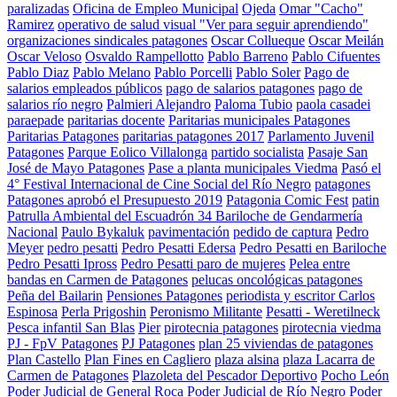
paralizadas
Oficina de Empleo Municipal
Ojeda
Omar "Cacho"
Ramirez
operativo de salud visual "Ver para seguir aprendiendo"
organizaciones sindicales patagones
Oscar Collueque
Oscar Meilán
Oscar Veloso
Osvaldo Rampellotto
Pablo Barreno
Pablo Cifuentes
Pablo Diaz
Pablo Melano
Pablo Porcelli
Pablo Soler
Pago de
salarios empleados públicos
pago de salarios patagones
pago de
salarios río negro
Palmieri Alejandro
Paloma Tubio
paola casadei
paraepade
paritarias docente
Paritarias municipales Patagones
Paritarias Patagones
paritarias patagones 2017
Parlamento Juvenil
Patagones
Parque Eolico Villalonga
partido socialista
Pasaje San
José de Mayo Patagones
Pase a planta municipales Viedma
Pasó el
4° Festival Internacional de Cine Social del Río Negro
patagones
Patagones aprobó el Presupuesto 2019
Patagonia Comic Fest
patin
Patrulla Ambiental del Escuadrón 34 Bariloche de Gendarmería
Nacional
Paulo Bykaluk
pavimentación
pedido de captura
Pedro
Meyer
pedro pesatti
Pedro Pesatti Edersa
Pedro Pesatti en Bariloche
Pedro Pesatti Ipross
Pedro Pesatti paro de mujeres
Pelea entre
bandas en Carmen de Patagones
pelucas oncológicas patagones
Peña del Bailarin
Pensiones Patagones
periodista y escritor Carlos
Espinosa
Perla Prigoshin
Peronismo Militante
Pesatti - Weretilneck
Pesca infantil San Blas
Pier
pirotecnia patagones
pirotecnia viedma
PJ - FpV Patagones
PJ Patagones
plan 25 viviendas de patagones
Plan Castello
Plan Fines en Cagliero
plaza alsina
plaza Lacarra de
Carmen de Patagones
Plazoleta del Pescador Deportivo
Pocho León
Poder Judicial de General Roca
Poder Judicial de Río Negro
Poder