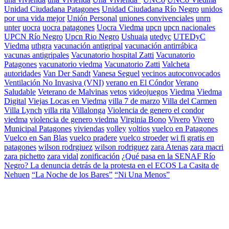
Unidad Ciudadana Patagones
Unidad Ciudadana Río Negro
unidos
por una vida mejor
Unión Personal
uniones convivenciales
unrn
unter
uocra
uocra patagones
Uocra Viedma
upcn
upcn nacionales
UPCN Río Negro
Upcn Rio Negro
Ushuaia
utedyc
UTEDyC
Viedma
uthgra
vacunación antigripal
vacunación antirrábica
vacunas antigripales
Vacunatorio hospital Zatti
Vacunatorio
Patagones
vacunatorio viedma
Vacunatorio Zatti
Valcheta
autoridades
Van Der Sandt
Vanesa Seguel
vecinos autoconvocados
Ventilación No Invasiva (VNI)
verano en El Cóndor
Verano
Saludable
Veterano de Malvinas
vetos
videojuegos
Viedma
Viedma
Digital
Viejas Locas en Viedma
villa 7 de marzo
Villa del Carmen
Villa Lynch
villa rita
Villalonga
Violencia de genero el condor
viedma
violencia de genero viedma
Virginia Bono
Vivero
Vivero
Municipal Patagones
viviendas
volley
voltios
vuelco en Patagones
Vuelco en San Blas
vuelco pradere
vuelco stroeder
wi fi gratis en
patagones
wilson rodrgiuez
wilson rodriguez
zara Atenas
zara macri
zara pichetto
zara vidal
zonificación
¿Qué pasa en la SENAF Río
Negro? La denuncia detrás de la protesta en el ECOS La Casita de
Nehuen
“La Noche de los Bares”
“Ni Una Menos”