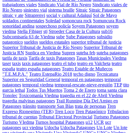
trabajadores viales
Sindicato Vial de Río Negro
Sindicato viales de
Río Negro
siniestro vial
sistema braille
Sitraic
Sitraic Patagones
sitraic y ate
Sitraprenvi
social y cultural Adalquí
Sol de Mayo
soldados continentales
Soledad
somoncura rock
Somuncura Rock
sonoridad andina
sospechoso policía
Soyem Patagones
soyem
viedma
Stella Fibiger
stj
Stroeder Casa de la Cultura
sub16
Subcomisaría 63 de Viedma
sube
Sube Patagones
subsidio
patagonico
sueldos
sueldos estatales
superior tribunal de justicia
Superior Tribunal de Justicia de Río Negro
Superior Tribunal de
Justicia RN
Suplica en Viedma
Supren
suteba feb
suteba patagones
tarifa de taxis
Tarifa de taxis Patagones
Tasas Municipales Viedma
taser
taxis
taxis patagones
teatro el tubo
teatro en Valcheta
teatro
españa
teatro españa patagones
Teatro Estable de Muñecos
"T.E.M.P.A."
Teatro EstepaRio 2018
techo digno
Tecnicatura
Superior en Seguridad General
temporal en patagones
temporal
patagones
temporal viedma
temporal-rescate-nieve-reguión
TEP
tito
garcia lethal
Todos Tus Muertos
Toma 2 de Enero
toma santa clara
Tonolec
Toxicomanía Viedma
tragedia en el 22 de Abril Viedma
tragedia malvinas patagones
Trail Running Día Del Amigo en
Patagones
tránsito
transporte San Blas
trata de personas
Tren
Expreso Rionegrino (TER)
Tren Loco
Tren Patagónico
Tribulacion
tribunal de cuentas
Tribunal Electoral Provincial
Turismo Patagones
Turismo VIedma
Turnos hospital Patagones
u12
UCR
ucr
patagones
ucr viedma
Udocba
Udocba Patagones
Un Lote
Un lote
una vivienda
una Vivienda
Una Vivienda"
UNCo
UNCo Viedma