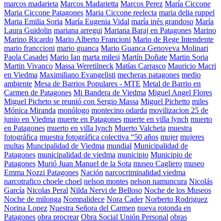
marcos madarieta
Marcos Madarietta
Marcos Perez
María Ciccone
Maria Ciccone Patagones
Maria Ciccone reelecta
maria delia ruppel
Maria Emilia Soria
María Eugenia Vidal
maría inés grandoso
María
Laura Guidolin
mariana arregui
Mariana Baraj en Patagones
Marino
Marino Ricardo
Mario Alberto Francioni
Mario de Rege Intendente
mario franccioni
mario guanca
Mario Guanca Genoveva Molinari
Paola Casadei
Mario Ian
marta milesi
Martín Doñate
Martin Soria
Martin Vivanco
Massa Weretilneck
Matías Carrasco
Mauricio Macri
en Viedma
Maximiliano Evangelisti
mecheras patagones
medio
ambiente
Mesa de Barrios Populares - MTE
Metal de Barrio en
Carmen de Patagones
Mi Bandera de Viedma
Miguel Angel Flores
Miguel Picheto se reunió con Sergio Massa
Miguel Pichetto
miles
Mónica Miranda
monólogo
montecino odarda
movilizacion 25 de
junio en Viedma
muerte en Patagones
muerte en villa lynch
muerto
en Patagones
muerto en villa lynch
Muerto Valcheta
muestra
fotográfica
muestra fotográfica colectiva “50 años
mujer
mujeres
multas
Muncipalidad de Viedma
mundial
Municipalidad de
Patagones
municipalidad de viedma
municipio
Municipio de
Patagones
Murió Juan Manuel de la Sota
museo Cagliero
museo
Emma Nozzi Patagones
Nación
narcocriminalidad viedma
narcotrafico choele choel
nelson montes
nelson namuncura
Nicolás
García
Nicolas Peral
Nilda Nervi de Belloso
Noche de los Museos
Noche de milonga
Nompalidece
Nora Cader
Norberto Rodriguez
Norina Lopez
Nuestra Señora del Carmen
nueva rotonda en
Patagones
obra procrear
Obra Social Unión Personal
obras