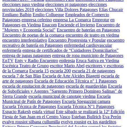
elecciones paso viedma
elecciones pj patagones
elecciones
provinciales 2019
elecciones Villa Dolores Patagones
Elías Chucair
Emiliano Balbin
Emilio Collueque
Empleados de Comercio
Patagones
empresa ceferino
empresa La Comarca
Emprotur
en
Patagones
en Viedma
Enacom
Enciende el Invierno
Encuentro de
"Mujeres y Economía Social"
Encuentro de baterías en Patagones
Encuentro de poetas de la comarca
encuentro de teatro en viedma
encuentro interlegislativo
Encuentro Progresista y Popular
encuentro
recreativo de batería en Patagones
enfermedad cardiovascular
enfermería
entrega de certificados de “Cuidadores Domiciliarios”
entrega de papas patagones
entrega de ropa municipio de Patagones
EnTV
Entv y Radio Encuentro
epilepsia
Eruca Sativa en Viedma
Escénica Teatro de Grupo
escritor Mario Abel
escritores y escritoras
de la Comarca
Escuela 15
escuela 200
escuela 21 de patagones
escuela 7 de San Blas
Escuela de Arte Alcides Biagetti
escuela de
arte de patagones
Escuela de Educación Técnica n° 1 Patagones
escuela de equitacion de patagones
escuela de guardavidas
Escuela
de Suboficiales y Agentes "Sargento Primero Domingo Salinas" de
Sierra Grande
escuela municipal de canotaje viedma
Escuela
Municipal de Patín de Patagones
Escuela Spegazzini camara
Escuela Técnica de Patagones
Escuela Técnica N°1 Patagones
Espacio Rakesh
estafa virtual
Este sábado se realizará la 12º Edición
Fiesta de San Juan en el Centro Vasco
Esteban Bullrich
Eva Perón
evalyn rousiot silbana cullumilla
evelyn rousiot
ex los gardelitos
Exitoso Primer Concurso Provincial del Asador coronó los festejos