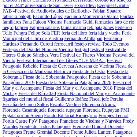
por el 244° aniversario de San Javier
Expo Idevi
Ezequiel Urrutia
FAB -Festival de Audiovisuales de Bariloche-
Fabian Spataro
fabricio balogh
Facundo López
Facundo Montecino Odarda
Fairfax
familiares
Fana Falcon Viedma
Farmacia Guidi
farmacias
faro de rio
negro
fatpren
Fatpren salarios
fauna marina
feb patagones
Federico
Tello
Fehgra
Felipe Solá
FER
feria del libro
feria ida y vuelta
Feria
Municipal del Libro de Viedma
Fernando Ahillapan
Fernando
Cardozo
Fernando Curetti
ferrocarril
festejo revista Todo Eventos
Festejos del Día del Niño en Viedma
festigirl
festival
Festival de
Títeres Quique Sánchez Vera
Festival de Títeres Viedma
Festival del
Viento
Festival Internacional de Títeres “T.E.M.P.A.”
Festival
Patagonia Rebelde
Fiesta de Cerveza Artesana de Viedma
Fiesta de
la Cerveza en la Manzana Histórica
Fiesta de la Ostra
Fiesta de la
Soberanía
Fiesta de la Soberanía Patagonica
Fiesta de la Soberanía
Patagónica 2019
Fiesta de la Soberanía Patagónica 2026
Fiesta del
Mar y el Acampante
Fiesta del Mar y el Acampante 2018
Fiesta del
Michay
Fiesta del Río 2020
Fiesta Nacional del Mar y el Acampante
figuritas del mundial
fiscal Guillermo Ibáñez
Fiscal jefe Peralta
Fiscalía de Cinco Saltos
Fiscalía Viedma
Florencia Alcaraz
Florencia Casamiquela
florencia rupayan
Florencia Rupayán
FMI
Fogata por un Sueño
Fondo Editorial Rionegrino
Forrajes Tecnol
Fortín Castre
FpV Patagones
Francisco de Viedma y Narváez
Fredy
Morales
Frente de Todos Patagones
Frente de Unidad Docente
Patagones
Frente Gremial Docente
Frente Julieta Lanteri Patagones