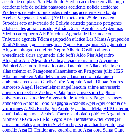
accidente en plaza San Martin de Viedma
accidente en villalonga
accidente jefe de policia patagones
accidente policia
accidente
Pradere
accidente rotonda islas malvinas
accidente villalonga
Aceites Vegetales Usados (AVU’s)
acto
acto 25 de mayo en
Stroeder
acto aniversario de Bolivia
acuerdo paritario patagones
adolescentes
adrian casadei
Adrián Grassi
Aerolíneas Argentinas
Viedma
aeropuerto
AFIP Viedma
Agencia de Recaudación
Tributaria
agencia Télam
agrupación atletica Las Maras
Agrupación
Raúl Alfonsin
aguas rionegrinas
Aguas Rionegrinas SA
aguinaldo
Ahgzarn
ahogado en el río Negro
Alberto Castillo
alberto
weretilneck
alcira argumedo
aldo boffa
Aldo Pier
Alejandro
Alejandro Asis
Alejandro Gatica
alejandro marinao
Alejandro
Palmieri
Alejandro Rost
alfonsín
allanamiento
Allanamiento en
allanamiento en Patagones
allanamiento en Patagones julio 2026
Allanamiento en Villa del Carmen
allanamiento inalauquen
ambiente
amenzas a Gladis Cofre
Amprale
Anahí Bilbao
Andres
Amoroso
Ángel Hechenleitner
angel lencura
anime
aniversario
aniversario 239 de Viedma y Patagones
aniversario Cagliero
aniversario de stroeder
Aniversario de Viedma y Patgones
anses
antidemon
Antonio Tono Magagna
Anxious
Apel
Apel colonia de
vacaciones
APEL Río Negro
Apologgia ThrashMetal
APP Ceferino
apuñalado
aquaman
Arabela Carreras
arbolado público
Argentino
Montero
aRGra
ARI Río Negro
Ariel Bernatene
Ariel Zvenger
armas no letales
arquitecto Savi Crudo
arsa
arsa barrio guido
arsa
comallo
Arsa El Condor
arsa guardia mitre
Arsa obra Santa Clara