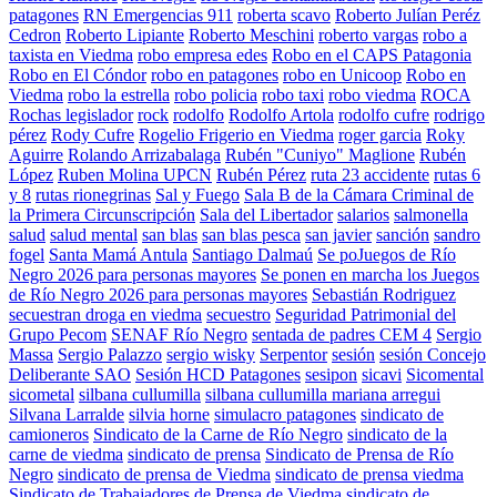
patagones
RN Emergencias 911
roberta scavo
Roberto Julían Peréz
Cedron
Roberto Lipiante
Roberto Meschini
roberto vargas
robo a
taxista en Viedma
robo empresa edes
Robo en el CAPS Patagonia
Robo en El Cóndor
robo en patagones
robo en Unicoop
Robo en
Viedma
robo la estrella
robo policia
robo taxi
robo viedma
ROCA
Rochas legislador
rock
rodolfo
Rodolfo Artola
rodolfo cufre
rodrigo
pérez
Rody Cufre
Rogelio Frigerio en Viedma
roger garcia
Roky
Aguirre
Rolando Arrizabalaga
Rubén "Cuniyo" Maglione
Rubén
López
Ruben Molina UPCN
Rubén Pérez
ruta 23 accidente
rutas 6
y 8
rutas rionegrinas
Sal y Fuego
Sala B de la Cámara Criminal de
la Primera Circunscripción
Sala del Libertador
salarios
salmonella
salud
salud mental
san blas
san blas pesca
san javier
sanción
sandro
fogel
Santa Mamá Antula
Santiago Dalmaú
Se poJuegos de Río
Negro 2026 para personas mayores
Se ponen en marcha los Juegos
de Río Negro 2026 para personas mayores
Sebastián Rodriguez
secuestran droga en viedma
secuestro
Seguridad Patrimonial del
Grupo Pecom
SENAF Río Negro
sentada de padres CEM 4
Sergio
Massa
Sergio Palazzo
sergio wisky
Serpentor
sesión
sesión Concejo
Deliberante SAO
Sesión HCD Patagones
sesipon
sicavi
Sicomental
sicometal
silbana cullumilla
silbana cullumilla mariana arregui
Silvana Larralde
silvia horne
simulacro patagones
sindicato de
camioneros
Sindicato de la Carne de Río Negro
sindicato de la
carne de viedma
sindicato de prensa
Sindicato de Prensa de Río
Negro
sindicato de prensa de Viedma
sindicato de prensa viedma
Sindicato de Trabajadores de Prensa de Viedma
sindicato de