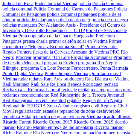
Judicial de Roca
Poder Judicial Viedma
policía
Policía Comunal
policia comunal
Policia Comunal de Carmen de Patagones
Policía
Comunal de Patagones
policia comunal patagones
policia de el
cóndor
policia de patagones
policia de rio negr
policia de rio negro
policias maragatos
Por Alejandro Assis - Presidente del Centro de
Inversión y Desarrollo Patagónico — CIDP
Portal de Servicios de
Viedma
Pre-cooperativa de la Chacra Spegazzini
Prefectura
Patagones
prensa charla
primer calefón solar en Viedma
Primer
encuentro de “Mujeres y Economía Social”
Primera Feria del
Regalo
Primera fiesta de la Cerveza Artesana de Viedma
PRO Río
Negro
Procrear
programa "Un Lote
Programa Acompañar
Programa
de Gestión Menstrual
programa Envion
programa Río Negro
Bilingüe.
programa Un Lote
Puente Ferrocarretero.
Punta Bermeja
Punto Digital Viedma
Puntos limpios Viedma
Quirofano movil
Viedma
radar
radares
Rara Avis productora
Rata Blanca en Viedma
Raúl Martinez
Raúl Sale
Re Loca
Rebeca Rodriguez
rechazo
Rechazo a la Reforma Laboral
reciclaje
recital
reclamo
reclamo unrn
reclamos
reconocimiento
Red Rionegrina de la Tercera Juventud
Red Rionegrina Tercera Juventud
regalías
Regata del río Negro
Regional de FEHGRA Zona Atlántica
registro civil
Registro Civil
Móvil
regularización estatales
reparación de zona desfavorable
repudio a Vidal
retención de guardavidas en Viedma
ricardo alfonsin
Ricardo Curetti
Ricardo Curetti 2017
Ricardo Curetti 2019
ricardo
marino
Ricardo Marino entrega de indumentaria
Riccrdo marino
Richie Ramone
Río Negro
río Negro contaminación
río negro costa