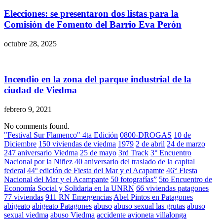
Elecciones: se presentaron dos listas para la
Comisión de Fomento del Barrio Eva Perón
octubre 28, 2025
Incendio en la zona del parque industrial de la
ciudad de Viedma
febrero 9, 2021
No comments found.
"Festival Sur Flamenco" 4ta Edición
0800-DROGAS
10 de
Diciembre
150 viviendas de viedma
1979
2 de abril
24 de marzo
247 aniversario Viedma
25 de mayo
3rd Track
3° Encuentro
Nacional por la Niñez
40 aniversario del traslado de la capital
federal
44º edición de Fiesta del Mar y el Acapamte
46° Fiesta
Nacional del Mar y el Acampante
50 fotografías”
5to Encuentro de
Economía Social y Solidaria en la UNRN
66 viviendas patagones
77 viviendas
911 RN Emergencias
Abel Pintos en Patagones
abigeato
abigeato Patagones
abuso
abuso sexual las grutas
abuso
sexual viedma
abuso Viedma
accidente avioneta villalonga