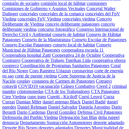
comisión de sociales
comisión local de hábitat
comisiones
Comisiones de Gobierno y Asuntos Vecinales
Concejal Walter
Dalinger
concejales
concejales de la comarca
concejales del FpV
Viedma
concejales FpV Viedma
concejales viedma
Concejo
Deliberante de Viedma
concejo deliberante patagones
concejo
deliberante viedma
concurso fotográfico
Congreso Internacional de
Derecho Civil y Ambiental
consejo de habitat
Consejo de Hábitat
Patagones
Consejo de la Magistratura
Consejo Escolar de Patagones
Consejo Escolar Patagones
consejo local de habitat
Consejo
Municipal de Hábitat Patagones
cooperadora escuela 11
Cooperadora hospital Zatti
Cooperativa 24 de Octubre
Cooperativa
Contranvi
Cooperativa de Trabajo Tutelkan Ltda
cooperativa obrera
coopreco
Coordinación de Programas Sanitarios Patagones
Coral
del Río Negro
Coro Ramirez Urtazun
coronavirus
corte de energía
en sao
corte de puente viedma
Corte Suprema de Justicia de la
Nación
cosplay
costanera de Carmen de Patagones
Cotranvi
cotravili
COVID19 vacunación
Cráneo Combativo
Creed 2
criminal
mambo
criptomonedas
CTA de los Trabajadores
CTA Patagones
Ctep Viedma
cupo trans
Curetti - Kiciloff
Currú Leuvú
Curza
Curzas
Damian Miler
daniel antenao Black
Daniel Badié
daniel
paredes
Daniel Relmuan
Daniel Salvador
Daniela Agostino
Dario
Berardi
Dario Cardenas
David González
Defensa Civil Patagones
Defensoria del Pueblo Viedma
Delegación San Blas
delia ruppel
denuncia
Departamento Sustracción Automotores
deporte adaptado
Deporte Río Negro
deportes adaptados
Deportes Municipalidad de