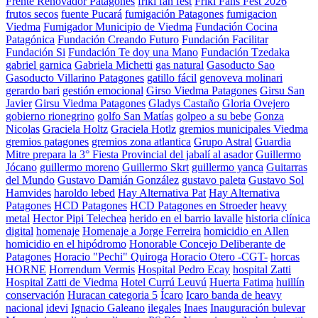
Frente Renovador Patagones
friki fan fest
Friki Fans Fest 2026
frutos secos
fuente Pucará
fumigación Patagones
fumigacion
Viedma
Fumigador Municipio de Viedma
Fundación Cocina
Patagónica
Fundación Creando Futuro
Fundación Facilitar
Fundación Si
Fundación Te doy una Mano
Fundación Tzedaka
gabriel garnica
Gabriela Michetti
gas natural
Gasoducto Sao
Gasoducto Villarino Patagones
gatillo fácil
genoveva molinari
gerardo bari
gestión emocional
Girso Viedma Patagones
Girsu San
Javier
Girsu Viedma Patagones
Gladys Castaño
Gloria Ovejero
gobierno rionegrino
golfo San Matías
golpeo a su bebe
Gonza
Nicolas
Graciela Holtz
Graciela Hotlz
gremios municipales Viedma
gremios patagones
gremios zona atlantica
Grupo Astral
Guardia
Mitre prepara la 3° Fiesta Provincial del jabalí al asador
Guillermo
Jócano
guillermo moreno
Guillermo Skrt
guillermo yanca
Guitarras
del Mundo
Gustavo Damián González
gustavo paleta
Gustavo Sol
Hamvides
haroldo lebed
Hay Alternativa Pat
Hay Alternativa
Patagones
HCD Patagones
HCD Patagones en Stroeder
heavy
metal
Hector Pipi Telechea
herido en el barrio lavalle
historia clínica
digital
homenaje
Homenaje a Jorge Ferreira
homicidio en Allen
homicidio en el hipódromo
Honorable Concejo Deliberante de
Patagones
Horacio "Pechi" Quiroga
Horacio Otero -CGT-
horcas
HORNE
Horrendum Vermis
Hospital Pedro Ecay
hospital Zatti
Hospital Zatti de Viedma
Hotel Currú Leuvú
Huerta Fatima
huillín
conservación
Huracan categoria 5
Ícaro
Icaro banda de heavy
nacional
idevi
Ignacio Galeano
ilegales
Inaes
Inauguración bulevar