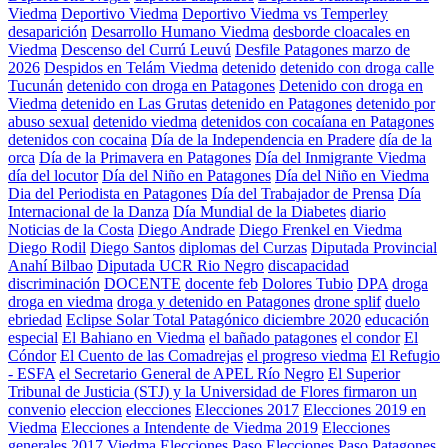
Viedma
Deportivo Viedma
Deportivo Viedma vs Temperley
desaparición
Desarrollo Humano Viedma
desborde cloacales en
Viedma
Descenso del Currú Leuvú
Desfile Patagones marzo de
2026
Despidos en Telám Viedma
detenido
detenido con droga calle
Tucunán
detenido con droga en Patagones
Detenido con droga en
Viedma
detenido en Las Grutas
detenido en Patagones
detenido por
abuso sexual
detenido viedma
detenidos con cocaíana en Patagones
detenidos con cocaina
Día de la Independencia en Pradere
día de la
orca
Día de la Primavera en Patagones
Día del Inmigrante Viedma
día del locutor
Día del Niño en Patagones
Día del Niño en Viedma
Dia del Periodista en Patagones
Día del Trabajador de Prensa
Día
Internacional de la Danza
Día Mundial de la Diabetes
diario
Noticias de la Costa
Diego Andrade
Diego Frenkel en Viedma
Diego Rodil
Diego Santos
diplomas del Curzas
Diputada Provincial
Anahí Bilbao
Diputada UCR Rio Negro
discapacidad
discriminación
DOCENTE
docente feb
Dolores Tubio
DPA
droga
droga en viedma
droga y detenido en Patagones
drone splif
duelo
ebriedad
Eclipse Solar Total Patagónico diciembre 2020
educación
especial
El Bahiano en Viedma
el bañado patagones
el condor
El
Cóndor
El Cuento de las Comadrejas
el progreso viedma
El Refugio
- ESFA
el Secretario General de APEL Río Negro
El Superior
Tribunal de Justicia (STJ) y la Universidad de Flores firmaron un
convenio
eleccion
elecciones
Elecciones 2017
Elecciones 2019 en
Viedma
Elecciones a Intendente de Viedma 2019
Elecciones
generales 2017 Viedma
Elecciones Paso
Elecciones Paso Patagones