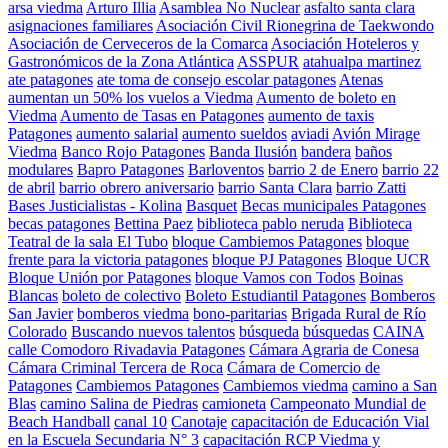
arsa viedma
Arturo Illia
Asamblea No Nuclear
asfalto santa clara
asignaciones familiares
Asociación Civil Rionegrina de Taekwondo
Asociación de Cerveceros de la Comarca
Asociación Hoteleros y
Gastronómicos de la Zona Atlántica
ASSPUR
atahualpa martinez
ate patagones
ate toma de consejo escolar patagones
Atenas
aumentan un 50% los vuelos a Viedma
Aumento de boleto en
Viedma
Aumento de Tasas en Patagones
aumento de taxis
Patagones
aumento salarial
aumento sueldos
aviadi
Avión Mirage
Viedma
Banco Rojo Patagones
Banda Ilusión
bandera
baños
modulares
Bapro Patagones
Barloventos
barrio 2 de Enero
barrio 22
de abril
barrio obrero aniversario
barrio Santa Clara
barrio Zatti
Bases Justicialistas - Kolina
Basquet
Becas municipales Patagones
becas patagones
Bettina Paez
biblioteca pablo neruda
Biblioteca
Teatral de la sala El Tubo
bloque Cambiemos Patagones
bloque
frente para la victoria patagones
bloque PJ Patagones
Bloque UCR
Bloque Unión por Patagones
bloque Vamos con Todos
Boinas
Blancas
boleto de colectivo
Boleto Estudiantil Patagones
Bomberos
San Javier
bomberos viedma
bono-paritarias
Brigada Rural de Río
Colorado
Buscando nuevos talentos
búsqueda
búsquedas
CAINA
calle Comodoro Rivadavia Patagones
Cámara Agraria de Conesa
Cámara Criminal Tercera de Roca
Cámara de Comercio de
Patagones
Cambiemos Patagones
Cambiemos viedma
camino a San
Blas
camino Salina de Piedras
camioneta
Campeonato Mundial de
Beach Handball
canal 10
Canotaje
capacitación de Educación Vial
en la Escuela Secundaria N° 3
capacitación RCP Viedma y