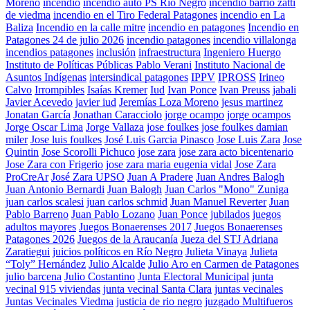
Moreno
incendio
incendio auto PS Río Negro
incendio barrio zatti
de viedma
incendio en el Tiro Federal Patagones
incendio en La
Baliza
Incendio en la calle mitre
incendio en patagones
Incendio en
Patagones 24 de julio 2026
incendio patagones
incendio villalonga
incendios patagones
inclusión
infraestructura
Ingeniero Huergo
Instituto de Políticas Públicas Pablo Verani
Instituto Nacional de
Asuntos Indígenas
intersindical patagones
IPPV
IPROSS
Irineo
Calvo
Irrompibles
Isaías Kremer
Iud
Ivan Ponce
Ivan Preuss
jabali
Javier Acevedo
javier iud
Jeremías Loza Moreno
jesus martinez
Jonatan García
Jonathan Caracciolo
jorge ocampo
jorge ocampos
Jorge Oscar Lima
Jorge Vallaza
jose foulkes
jose foulkes damian
miler
Jose luis foulkes
José Luis Garcia Pinasco
Jose Luis Zara
Jose
Quintin
Jose Scorolli Pichuco
jose zara
jose zara acto bicentenario
Jose Zara con Frigerio
jose zara maria eugenia vidal
Jose Zara
ProCreAr
José Zara UPSO
Juan A Pradere
Juan Andres Balogh
Juan Antonio Bernardi
Juan Balogh
Juan Carlos "Mono" Zuniga
juan carlos scalesi
juan carlos schmid
Juan Manuel Reverter
Juan
Pablo Barreno
Juan Pablo Lozano
Juan Ponce
jubilados
juegos
adultos mayores
Juegos Bonaerenses 2017
Juegos Bonaerenses
Patagones 2026
Juegos de la Araucanía
Jueza del STJ Adriana
Zaratiegui
juicios políticos en Río Negro
Julieta Vinaya
Julieta
“Toly” Hernández
Julio Alcalde
Julio Aro en Carmen de Patagones
julio barcena
Julio Costantino
Junta Electoral Municipal
junta
vecinal 915 viviendas
junta vecinal Santa Clara
juntas vecinales
Juntas Vecinales Viedma
justicia de rio negro
juzgado Multifueros