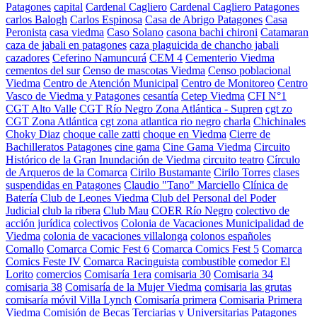
Patagones
capital
Cardenal Cagliero
Cardenal Cagliero Patagones
carlos Balogh
Carlos Espinosa
Casa de Abrigo Patagones
Casa
Peronista
casa viedma
Caso Solano
casona bachi chironi
Catamaran
caza de jabali en patagones
caza plaguicida de chancho jabali
cazadores
Ceferino Namuncurá
CEM 4
Cementerio Viedma
cementos del sur
Censo de mascotas Viedma
Censo poblacional
Viedma
Centro de Atención Municipal
Centro de Monitoreo
Centro
Vasco de Viedma y Patagones
cesantía
Cetep Viedma
CFI N°1
CGT Alto Valle
CGT Río Negro Zona Atlántica - Supren
cgt zo
CGT Zona Atlántica
cgt zona atlantica rio negro
charla
Chichinales
Choky Diaz
choque calle zatti
choque en Viedma
Cierre de
Bachilleratos Patagones
cine gama
Cine Gama Viedma
Circuito
Histórico de la Gran Inundación de Viedma
circuito teatro
Círculo
de Arqueros de la Comarca
Cirilo Bustamante
Cirilo Torres
clases
suspendidas en Patagones
Claudio "Tano" Marciello
Clínica de
Batería
Club de Leones Viedma
Club del Personal del Poder
Judicial
club la ribera
Club Mau
COER Río Negro
colectivo de
acción jurídica
colectivos
Colonia de Vacaciones Municipalidad de
Viedma
colonia de vacaciones villalonga
colonos españoles
Comallo
Comarca Comic Fest 6
Comarca Comics Fest 5
Comarca
Comics Feste IV
Comarca Racinguista
combustible
comedor El
Lorito
comercios
Comisaría 1era
comisaria 30
Comisaria 34
comisaria 38
Comisaría de la Mujer Viedma
comisaria las grutas
comisaría móvil Villa Lynch
Comisaría primera
Comisaria Primera
Viedma
Comisión de Becas Terciarias y Universitarias Patagones