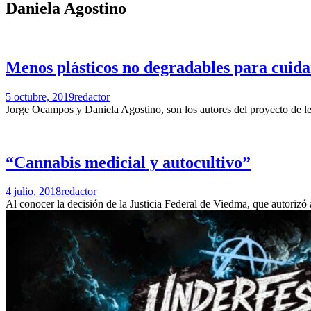
Daniela Agostino
Menos plásticos no degradables para cuid
5 octubre, 2019
redactor
Jorge Ocampos y Daniela Agostino, son los autores del proyecto de ley
“Cannabis medicial y autocultivo”
4 julio, 2018
redactor
Al conocer la decisión de la Justicia Federal de Viedma, que autorizó