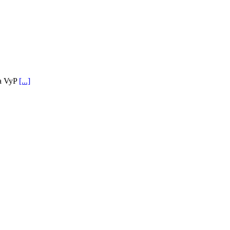
ia VyP
[...]