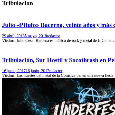
Tribulacion
Julio «Pitufo» Bacerna, veinte años y más 
29 abril, 2018
5 mayo, 2018
redactor
Viedma. Julio Cesar Barcena es músico de rock y metal de la Comarc
Tribulación, Sur Hostil y Socothrash en P
16 junio, 2017
16 junio, 2017
redactor
Viedma. Las huestes del metal de la Comarca tienen una nueva fiesta, 