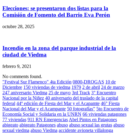
Elecciones: se presentaron dos listas para la
Comisión de Fomento del Barrio Eva Perón
octubre 28, 2025
Incendio en la zona del parque industrial de la
ciudad de Viedma
febrero 9, 2021
No comments found.
"Festival Sur Flamenco" 4ta Edición
0800-DROGAS
10 de
Diciembre
150 viviendas de viedma
1979
2 de abril
24 de marzo
247 aniversario Viedma
25 de mayo
3rd Track
3° Encuentro
Nacional por la Niñez
40 aniversario del traslado de la capital
federal
44º edición de Fiesta del Mar y el Acapamte
46° Fiesta
Nacional del Mar y el Acampante
50 fotografías”
5to Encuentro de
Economía Social y Solidaria en la UNRN
66 viviendas patagones
77 viviendas
911 RN Emergencias
Abel Pintos en Patagones
abigeato
abigeato Patagones
abuso
abuso sexual las grutas
abuso
sexual viedma
abuso Viedma
accidente avioneta villalonga