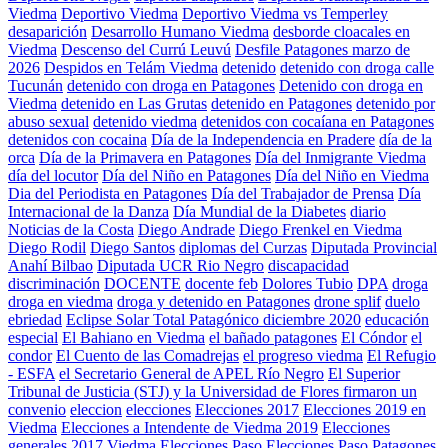
Viedma
Deportivo Viedma
Deportivo Viedma vs Temperley
desaparición
Desarrollo Humano Viedma
desborde cloacales en
Viedma
Descenso del Currú Leuvú
Desfile Patagones marzo de
2026
Despidos en Telám Viedma
detenido
detenido con droga calle
Tucunán
detenido con droga en Patagones
Detenido con droga en
Viedma
detenido en Las Grutas
detenido en Patagones
detenido por
abuso sexual
detenido viedma
detenidos con cocaíana en Patagones
detenidos con cocaina
Día de la Independencia en Pradere
día de la
orca
Día de la Primavera en Patagones
Día del Inmigrante Viedma
día del locutor
Día del Niño en Patagones
Día del Niño en Viedma
Dia del Periodista en Patagones
Día del Trabajador de Prensa
Día
Internacional de la Danza
Día Mundial de la Diabetes
diario
Noticias de la Costa
Diego Andrade
Diego Frenkel en Viedma
Diego Rodil
Diego Santos
diplomas del Curzas
Diputada Provincial
Anahí Bilbao
Diputada UCR Rio Negro
discapacidad
discriminación
DOCENTE
docente feb
Dolores Tubio
DPA
droga
droga en viedma
droga y detenido en Patagones
drone splif
duelo
ebriedad
Eclipse Solar Total Patagónico diciembre 2020
educación
especial
El Bahiano en Viedma
el bañado patagones
El Cóndor
el
condor
El Cuento de las Comadrejas
el progreso viedma
El Refugio
- ESFA
el Secretario General de APEL Río Negro
El Superior
Tribunal de Justicia (STJ) y la Universidad de Flores firmaron un
convenio
eleccion
elecciones
Elecciones 2017
Elecciones 2019 en
Viedma
Elecciones a Intendente de Viedma 2019
Elecciones
generales 2017 Viedma
Elecciones Paso
Elecciones Paso Patagones