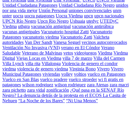
Unidad Ciudadana Patagones
Unidad Ciudadana Río Negro
unidos
por una vida mejor
Unión Personal
uniones convivenciales
unrn
unter
uocra
uocra patagones
Uocra Viedma
upcn
upcn nacionales
UPCN Río Negro
Upcn Rio Negro
Ushuaia
utedyc
UTEDyC
Viedma
uthgra
vacunación antigripal
vacunación antirrábica
vacunas antigripales
Vacunatorio hospital Zatti
Vacunatorio
Patagones
vacunatorio viedma
Vacunatorio Zatti
Valcheta
autoridades
Van Der Sandt
Vanesa Seguel
vecinos autoconvocados
Ventilación No Invasiva (VNI)
verano en El Cóndor
Verano
Saludable
Veterano de Malvinas
vetos
videojuegos
Viedma
Viedma
Digital
Viejas Locas en Viedma
villa 7 de marzo
Villa del Carmen
Villa Lynch
villa rita
Villalonga
Violencia de genero el condor
viedma
violencia de genero viedma
Virginia Bono
Vivero
Vivero
Municipal Patagones
viviendas
volley
voltios
vuelco en Patagones
Vuelco en San Blas
vuelco pradere
vuelco stroeder
wi fi gratis en
patagones
wilson rodrgiuez
wilson rodriguez
zara Atenas
zara macri
zara pichetto
zara vidal
zonificación
¿Qué pasa en la SENAF Río
Negro? La denuncia detrás de la protesta en el ECOS La Casita de
Nehuen
“La Noche de los Bares”
“Ni Una Menos”