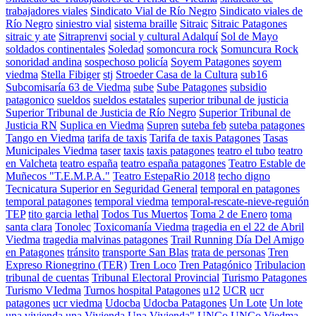
trabajadores viales
Sindicato Vial de Río Negro
Sindicato viales de
Río Negro
siniestro vial
sistema braille
Sitraic
Sitraic Patagones
sitraic y ate
Sitraprenvi
social y cultural Adalquí
Sol de Mayo
soldados continentales
Soledad
somoncura rock
Somuncura Rock
sonoridad andina
sospechoso policía
Soyem Patagones
soyem
viedma
Stella Fibiger
stj
Stroeder Casa de la Cultura
sub16
Subcomisaría 63 de Viedma
sube
Sube Patagones
subsidio
patagonico
sueldos
sueldos estatales
superior tribunal de justicia
Superior Tribunal de Justicia de Río Negro
Superior Tribunal de
Justicia RN
Suplica en Viedma
Supren
suteba feb
suteba patagones
Tango en Viedma
tarifa de taxis
Tarifa de taxis Patagones
Tasas
Municipales Viedma
taser
taxis
taxis patagones
teatro el tubo
teatro
en Valcheta
teatro españa
teatro españa patagones
Teatro Estable de
Muñecos "T.E.M.P.A."
Teatro EstepaRio 2018
techo digno
Tecnicatura Superior en Seguridad General
temporal en patagones
temporal patagones
temporal viedma
temporal-rescate-nieve-reguión
TEP
tito garcia lethal
Todos Tus Muertos
Toma 2 de Enero
toma
santa clara
Tonolec
Toxicomanía Viedma
tragedia en el 22 de Abril
Viedma
tragedia malvinas patagones
Trail Running Día Del Amigo
en Patagones
tránsito
transporte San Blas
trata de personas
Tren
Expreso Rionegrino (TER)
Tren Loco
Tren Patagónico
Tribulacion
tribunal de cuentas
Tribunal Electoral Provincial
Turismo Patagones
Turismo VIedma
Turnos hospital Patagones
u12
UCR
ucr
patagones
ucr viedma
Udocba
Udocba Patagones
Un Lote
Un lote
una vivienda
una Vivienda
Una Vivienda"
UNCo
UNCo Viedma