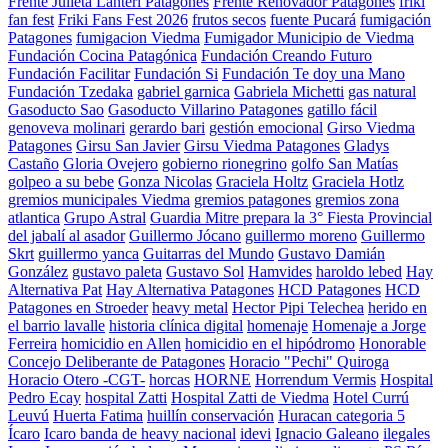
Frente Julieta Lanteri Patagones
Frente Renovador Patagones
friki
fan fest
Friki Fans Fest 2026
frutos secos
fuente Pucará
fumigación
Patagones
fumigacion Viedma
Fumigador Municipio de Viedma
Fundación Cocina Patagónica
Fundación Creando Futuro
Fundación Facilitar
Fundación Si
Fundación Te doy una Mano
Fundación Tzedaka
gabriel garnica
Gabriela Michetti
gas natural
Gasoducto Sao
Gasoducto Villarino Patagones
gatillo fácil
genoveva molinari
gerardo bari
gestión emocional
Girso Viedma
Patagones
Girsu San Javier
Girsu Viedma Patagones
Gladys
Castaño
Gloria Ovejero
gobierno rionegrino
golfo San Matías
golpeo a su bebe
Gonza Nicolas
Graciela Holtz
Graciela Hotlz
gremios municipales Viedma
gremios patagones
gremios zona
atlantica
Grupo Astral
Guardia Mitre prepara la 3° Fiesta Provincial
del jabalí al asador
Guillermo Jócano
guillermo moreno
Guillermo
Skrt
guillermo yanca
Guitarras del Mundo
Gustavo Damián
González
gustavo paleta
Gustavo Sol
Hamvides
haroldo lebed
Hay
Alternativa Pat
Hay Alternativa Patagones
HCD Patagones
HCD
Patagones en Stroeder
heavy metal
Hector Pipi Telechea
herido en
el barrio lavalle
historia clínica digital
homenaje
Homenaje a Jorge
Ferreira
homicidio en Allen
homicidio en el hipódromo
Honorable
Concejo Deliberante de Patagones
Horacio "Pechi" Quiroga
Horacio Otero -CGT-
horcas
HORNE
Horrendum Vermis
Hospital
Pedro Ecay
hospital Zatti
Hospital Zatti de Viedma
Hotel Currú
Leuvú
Huerta Fatima
huillín conservación
Huracan categoria 5
Ícaro
Icaro banda de heavy nacional
idevi
Ignacio Galeano
ilegales