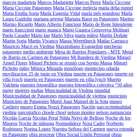
marcos madarieta
Marcos Madarietta
Marcos Perez
María Ciccone
Maria Ciccone Patagones
Maria Ciccone reelecta
maria delia ruppel
Maria Emilia Soria
María Eugenia Vidal
maría inés grandoso
María
Laura Guidolin
mariana arregui
Mariana Baraj en Patagones
Marino
Marino Ricardo
Mario Alberto Francioni
Mario de Rege Intendente
mario franccioni
mario guanca
Mario Guanca Genoveva Molinari
Paola Casadei
Mario Ian
Mario Silva
marta milesi
Martín Doñate
Martin Soria
Martin Vivanco
Massa Weretilneck
Matías Carrasco
Mauricio Macri en Viedma
Maximiliano Evangelisti
mecheras
patagones
medio ambiente
Mesa de Barrios Populares - MTE
Metal
de Barrio en Carmen de Patagones
Mi Bandera de Viedma
Miguel
Angel Flores
Miguel Picheto se reunió con Sergio Massa
Miguel
Pichetto
miles
Mónica Miranda
monólogo
montecino odarda
movilizacion 25 de junio en Viedma
muerte en Patagones
muerte en
villa lynch
muerto en Patagones
muerto en villa lynch
Muerto
Valcheta
muestra fotográfica
muestra fotográfica colectiva “50 años
mujer
mujeres
multas
Muncipalidad de Viedma
mundial
Municipalidad de Patagones
municipalidad de viedma
municipio
Municipio de Patagones
Murió Juan Manuel de la Sota
museo
Cagliero
museo Emma Nozzi Patagones
Nación
narcocriminalidad
viedma
narcotrafico choele choel
nelson montes
nelson namuncura
Nicolás García
Nicolas Peral
Nilda Nervi de Belloso
Noche de los
Museos
Noche de milonga
Nompalidece
Nora Cader
Norberto
Rodriguez
Norina Lopez
Nuestra Señora del Carmen
nueva rotonda
en Patagones
obra procrear
Obra Social Unión Personal
obras