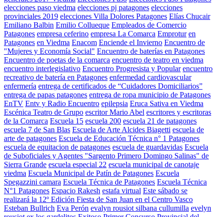
elecciones paso viedma
elecciones pj patagones
elecciones
provinciales 2019
elecciones Villa Dolores Patagones
Elías Chucair
Emiliano Balbin
Emilio Collueque
Empleados de Comercio
Patagones
empresa ceferino
empresa La Comarca
Emprotur
en
Patagones
en Viedma
Enacom
Enciende el Invierno
Encuentro de
"Mujeres y Economía Social"
Encuentro de baterías en Patagones
Encuentro de poetas de la comarca
encuentro de teatro en viedma
encuentro interlegislativo
Encuentro Progresista y Popular
encuentro
recreativo de batería en Patagones
enfermedad cardiovascular
enfermería
entrega de certificados de “Cuidadores Domiciliarios”
entrega de papas patagones
entrega de ropa municipio de Patagones
EnTV
Entv y Radio Encuentro
epilepsia
Eruca Sativa en Viedma
Escénica Teatro de Grupo
escritor Mario Abel
escritores y escritoras
de la Comarca
Escuela 15
escuela 200
escuela 21 de patagones
escuela 7 de San Blas
Escuela de Arte Alcides Biagetti
escuela de
arte de patagones
Escuela de Educación Técnica n° 1 Patagones
escuela de equitacion de patagones
escuela de guardavidas
Escuela
de Suboficiales y Agentes "Sargento Primero Domingo Salinas" de
Sierra Grande
escuela especial 22
escuela municipal de canotaje
viedma
Escuela Municipal de Patín de Patagones
Escuela
Spegazzini camara
Escuela Técnica de Patagones
Escuela Técnica
N°1 Patagones
Espacio Rakesh
estafa virtual
Este sábado se
realizará la 12º Edición Fiesta de San Juan en el Centro Vasco
Esteban Bullrich
Eva Perón
evalyn rousiot silbana cullumilla
evelyn
rousiot
ex los gardelitos
Exitoso Primer Concurso Provincial del