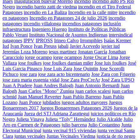
Inaes
Inauguración bulevar Moreno
incendio
incendio auto PS Río
Negro
incendio barrio zatti de viedma
incendio en el Tiro Federal
Patagones
incendio en La Baliza
Incendio en la calle mitre
incendio
en patagones
Incendio en Patagones 24 de julio 2026
incendio
patagones
incendio villalonga
incendios patagones
inclusión
infraestructura
Ingeniero Huergo
Instituto de Políticas Públicas
Pablo Verani
Instituto Nacional de Asuntos Indígenas
intersindical
patagones
IPPV
IPROSS
Irineo Calvo
Irrompibles
Isaías Kremer
Iud
Ivan Ponce
Ivan Preuss
jabali
Javier Acevedo
javier iud
Jeremías Loza Moreno
jesus martinez
Jonatan García
Jonathan
Caracciolo
jorge ocampo
jorge ocampos
Jorge Oscar Lima
Jorge
Vallaza
jose foulkes
jose foulkes damian miler
Jose luis foulkes
José
Luis Garcia Pinasco
Jose Luis Zara
Jose Quintin
Jose Scorolli
Pichuco
jose zara
jose zara acto bicentenario
Jose Zara con Frigerio
jose zara maria eugenia vidal
Jose Zara ProCreAr
José Zara UPSO
Juan A Pradere
Juan Andres Balogh
Juan Antonio Bernardi
Juan
Balogh
Juan Carlos "Mono" Zuniga
juan carlos scalesi
juan carlos
schmid
Juan Manuel Reverter
Juan Pablo Barreno
Juan Pablo
Lozano
Juan Ponce
jubilados
juegos adultos mayores
Juegos
Bonaerenses 2017
Juegos Bonaerenses Patagones 2026
Juegos de la
Araucanía
Jueza del STJ Adriana Zaratiegui
juicios políticos en Río
Negro
Julieta Vinaya
Julieta “Toly” Hernández
Julio Alcalde
Julio
Aro en Carmen de Patagones
julio barcena
Julio Costantino
Junta
Electoral Municipal
junta vecinal 915 viviendas
junta vecinal Santa
Clara
juntas vecinales
Juntas Vecinales Viedma
justicia de rio negro