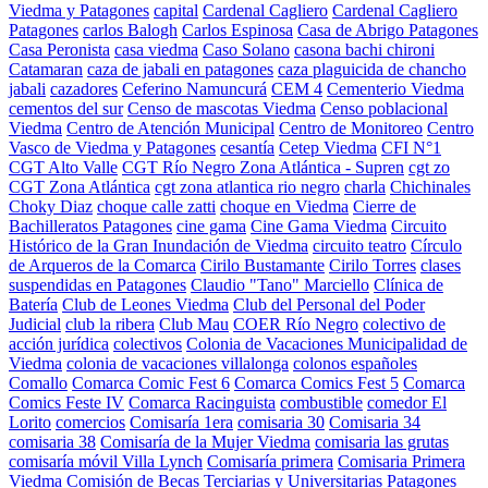
Viedma y Patagones
capital
Cardenal Cagliero
Cardenal Cagliero
Patagones
carlos Balogh
Carlos Espinosa
Casa de Abrigo Patagones
Casa Peronista
casa viedma
Caso Solano
casona bachi chironi
Catamaran
caza de jabali en patagones
caza plaguicida de chancho
jabali
cazadores
Ceferino Namuncurá
CEM 4
Cementerio Viedma
cementos del sur
Censo de mascotas Viedma
Censo poblacional
Viedma
Centro de Atención Municipal
Centro de Monitoreo
Centro
Vasco de Viedma y Patagones
cesantía
Cetep Viedma
CFI N°1
CGT Alto Valle
CGT Río Negro Zona Atlántica - Supren
cgt zo
CGT Zona Atlántica
cgt zona atlantica rio negro
charla
Chichinales
Choky Diaz
choque calle zatti
choque en Viedma
Cierre de
Bachilleratos Patagones
cine gama
Cine Gama Viedma
Circuito
Histórico de la Gran Inundación de Viedma
circuito teatro
Círculo
de Arqueros de la Comarca
Cirilo Bustamante
Cirilo Torres
clases
suspendidas en Patagones
Claudio "Tano" Marciello
Clínica de
Batería
Club de Leones Viedma
Club del Personal del Poder
Judicial
club la ribera
Club Mau
COER Río Negro
colectivo de
acción jurídica
colectivos
Colonia de Vacaciones Municipalidad de
Viedma
colonia de vacaciones villalonga
colonos españoles
Comallo
Comarca Comic Fest 6
Comarca Comics Fest 5
Comarca
Comics Feste IV
Comarca Racinguista
combustible
comedor El
Lorito
comercios
Comisaría 1era
comisaria 30
Comisaria 34
comisaria 38
Comisaría de la Mujer Viedma
comisaria las grutas
comisaría móvil Villa Lynch
Comisaría primera
Comisaria Primera
Viedma
Comisión de Becas Terciarias y Universitarias Patagones