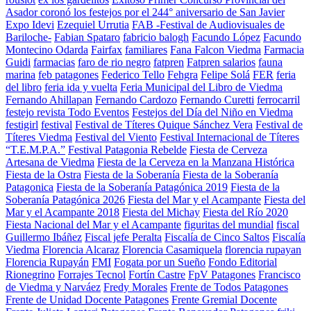
Asador coronó los festejos por el 244° aniversario de San Javier
Expo Idevi
Ezequiel Urrutia
FAB -Festival de Audiovisuales de
Bariloche-
Fabian Spataro
fabricio balogh
Facundo López
Facundo
Montecino Odarda
Fairfax
familiares
Fana Falcon Viedma
Farmacia
Guidi
farmacias
faro de rio negro
fatpren
Fatpren salarios
fauna
marina
feb patagones
Federico Tello
Fehgra
Felipe Solá
FER
feria
del libro
feria ida y vuelta
Feria Municipal del Libro de Viedma
Fernando Ahillapan
Fernando Cardozo
Fernando Curetti
ferrocarril
festejo revista Todo Eventos
Festejos del Día del Niño en Viedma
festigirl
festival
Festival de Títeres Quique Sánchez Vera
Festival de
Títeres Viedma
Festival del Viento
Festival Internacional de Títeres
“T.E.M.P.A.”
Festival Patagonia Rebelde
Fiesta de Cerveza
Artesana de Viedma
Fiesta de la Cerveza en la Manzana Histórica
Fiesta de la Ostra
Fiesta de la Soberanía
Fiesta de la Soberanía
Patagonica
Fiesta de la Soberanía Patagónica 2019
Fiesta de la
Soberanía Patagónica 2026
Fiesta del Mar y el Acampante
Fiesta del
Mar y el Acampante 2018
Fiesta del Michay
Fiesta del Río 2020
Fiesta Nacional del Mar y el Acampante
figuritas del mundial
fiscal
Guillermo Ibáñez
Fiscal jefe Peralta
Fiscalía de Cinco Saltos
Fiscalía
Viedma
Florencia Alcaraz
Florencia Casamiquela
florencia rupayan
Florencia Rupayán
FMI
Fogata por un Sueño
Fondo Editorial
Rionegrino
Forrajes Tecnol
Fortín Castre
FpV Patagones
Francisco
de Viedma y Narváez
Fredy Morales
Frente de Todos Patagones
Frente de Unidad Docente Patagones
Frente Gremial Docente