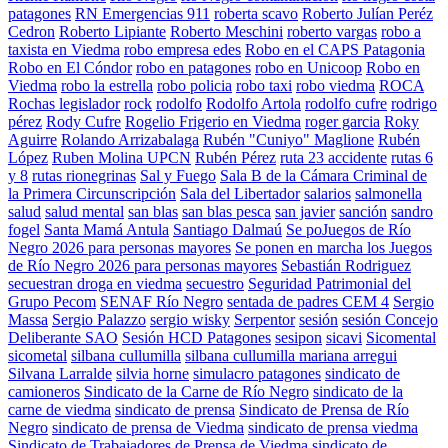
patagones
RN Emergencias 911
roberta scavo
Roberto Julían Peréz
Cedron
Roberto Lipiante
Roberto Meschini
roberto vargas
robo a
taxista en Viedma
robo empresa edes
Robo en el CAPS Patagonia
Robo en El Cóndor
robo en patagones
robo en Unicoop
Robo en
Viedma
robo la estrella
robo policia
robo taxi
robo viedma
ROCA
Rochas legislador
rock
rodolfo
Rodolfo Artola
rodolfo cufre
rodrigo
pérez
Rody Cufre
Rogelio Frigerio en Viedma
roger garcia
Roky
Aguirre
Rolando Arrizabalaga
Rubén "Cuniyo" Maglione
Rubén
López
Ruben Molina UPCN
Rubén Pérez
ruta 23 accidente
rutas 6
y 8
rutas rionegrinas
Sal y Fuego
Sala B de la Cámara Criminal de
la Primera Circunscripción
Sala del Libertador
salarios
salmonella
salud
salud mental
san blas
san blas pesca
san javier
sanción
sandro
fogel
Santa Mamá Antula
Santiago Dalmaú
Se poJuegos de Río
Negro 2026 para personas mayores
Se ponen en marcha los Juegos
de Río Negro 2026 para personas mayores
Sebastián Rodriguez
secuestran droga en viedma
secuestro
Seguridad Patrimonial del
Grupo Pecom
SENAF Río Negro
sentada de padres CEM 4
Sergio
Massa
Sergio Palazzo
sergio wisky
Serpentor
sesión
sesión Concejo
Deliberante SAO
Sesión HCD Patagones
sesipon
sicavi
Sicomental
sicometal
silbana cullumilla
silbana cullumilla mariana arregui
Silvana Larralde
silvia horne
simulacro patagones
sindicato de
camioneros
Sindicato de la Carne de Río Negro
sindicato de la
carne de viedma
sindicato de prensa
Sindicato de Prensa de Río
Negro
sindicato de prensa de Viedma
sindicato de prensa viedma
Sindicato de Trabajadores de Prensa de Viedma
sindicato de