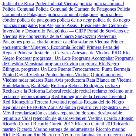
Judicial de Roca
Poder Judicial Viedma
policía
policia comunal
Policía Comunal
Policia Comunal de Carmen de Patagones
Policía
Comunal de Patagones
policia comunal patagones
policia de el
cóndor
policia de patagones
policia de rio negr
policia de rio negro
policias maragatos
Por Alejandro Assis - Presidente del Centro de
Inversión y Desarrollo Patagónico — CIDP
Portal de Servicios de
Viedma
Pre-cooperativa de la Chacra Spegazzini
Prefectura
Patagones
prensa charla
primer calefón solar en Viedma
Primer
encuentro de “Mujeres y Economía Social”
Primera Feria del
Regalo
Primera fiesta de la Cerveza Artesana de Viedma
PRO Río
Negro
Procrear
programa "Un Lote
Programa Acompañar
Programa
de Gestión Menstrual
programa Envion
programa Río Negro
Bilingüe.
programa Un Lote
Puente Ferrocarretero.
Punta Bermeja
Punto Digital Viedma
Puntos limpios Viedma
Quirofano movil
Viedma
radar
radares
Rara Avis productora
Rata Blanca en Viedma
Raúl Martinez
Raúl Sale
Re Loca
Rebeca Rodriguez
rechazo
Rechazo a la Reforma Laboral
reciclaje
recital
reclamo
reclamo unrn
reclamos
reconocimiento
Red Rionegrina de la Tercera Juventud
Red Rionegrina Tercera Juventud
regalías
Regata del río Negro
Regional de FEHGRA Zona Atlántica
registro civil
Registro Civil
Móvil
regularización estatales
reparación de zona desfavorable
repudio a Vidal
retención de guardavidas en Viedma
ricardo alfonsin
Ricardo Curetti
Ricardo Curetti 2017
Ricardo Curetti 2019
ricardo
marino
Ricardo Marino entrega de indumentaria
Riccrdo marino
Richie Ramone
Río Negro
río Negro contaminación
río negro costa