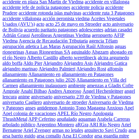
accidente en plaza San Martin de Viedma
accidente en villalonga
accidente jefe de policia patagones
accidente policia
accidente
Pradere
accidente rotonda islas malvinas
accidente ruta 3 Patagones
accidente villalonga
acción peronista viedma
Aceites Vegetales
Usados (AVU’s)
acto
acto 25 de mayo en Stroeder
acto aniversario
de Bolivia
acuerdo paritario patagones
adolescentes
adrian casadei
Adrián Grassi
Aerolíneas Argentinas Viedma
aeropuerto
AFIP
Viedma
Agencia de Recaudación Tributaria
agencia Télam
agrupación atletica Las Maras
Agrupación Raúl Alfonsin
aguas
rionegrinas
Aguas Rionegrinas SA
aguinaldo
Ahgzarn
ahogado en
el río Negro
Alberto Castillo
alberto weretilneck
alcira argumedo
aldo boffa
Aldo Pier
Alejandro
Alejandro Asis
Alejandro Gatica
alejandro marinao
Alejandro Palmieri
Alejandro Rost
alfonsín
allanamiento
Allanamiento en
allanamiento en Patagones
allanamiento en Patagones julio 2026
Allanamiento en Villa del
Carmen
allanamiento inalauquen
ambiente
amenzas a Gladis Cofre
Amprale
Anahí Bilbao
Andres Amoroso
Ángel Hechenleitner
angel
lencura
anime
aniversario
aniversario 239 de Viedma y Patagones
aniversario Cagliero
aniversario de stroeder
Aniversario de Viedma
y Patgones
anses
antidemon
Antonio Tono Magagna
Anxious
Apel
Apel colonia de vacaciones
APEL Río Negro
Apologgia
ThrashMetal
APP Ceferino
apuñalado
aquaman
Arabela Carreras
arbolado público
Argentino Montero
aRGra
ARI Río Negro
Ariel
Bernatene
Ariel Zvenger
armas no letales
arquitecto Savi Crudo
arsa
arsa barrio guido
arsa comallo
Arsa El Condor
arsa guardia mitre