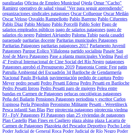
paralizadas
Oficina de Empleo Municipal
Ojeda
Omar "Cacho"
Ramirez
operativo de salud visual "Ver para seguir aprendiendo"
organizaciones sindicales patagones
Oscar Collueque
Oscar Meilán
Oscar Veloso
Osvaldo Rampellotto
Pablo Barreno
Pablo Cifuentes
Pablo Diaz
Pablo Melano
Pablo Porcelli
Pablo Soler
Pago de
salarios empleados públicos
pago de salarios patagones
pago de
salarios río negro
Palmieri Alejandro
Paloma Tubio
paola casadei
paraepade
paritarias docente
Paritarias municipales Patagones
Paritarias Patagones
paritarias patagones 2017
Parlamento Juvenil
Patagones
Parque Eolico Villalonga
partido socialista
Pasaje San
José de Mayo Patagones
Pase a planta municipales Viedma
Pasó el
4° Festival Internacional de Cine Social del Río Negro
patagones
Patagones aprobó el Presupuesto 2019
Patagonia Comic Fest
patin
Patrulla Ambiental del Escuadrón 34 Bariloche de Gendarmería
Nacional
Paulo Bykaluk
pavimentación
pedido de captura
Pedro
Meyer
pedro pesatti
Pedro Pesatti Edersa
Pedro Pesatti en Bariloche
Pedro Pesatti Ipross
Pedro Pesatti paro de mujeres
Pelea entre
bandas en Carmen de Patagones
pelucas oncológicas patagones
Peña del Bailarin
Pensiones Patagones
periodista y escritor Carlos
Espinosa
Perla Prigoshin
Peronismo Militante
Pesatti - Weretilneck
Pesca infantil San Blas
Pier
pirotecnia patagones
pirotecnia viedma
PJ - FpV Patagones
PJ Patagones
plan 25 viviendas de patagones
Plan Castello
Plan Fines en Cagliero
plaza alsina
plaza Lacarra de
Carmen de Patagones
Plazoleta del Pescador Deportivo
Pocho León
Poder Judicial de General Roca
Poder Judicial de Río Negro
Poder