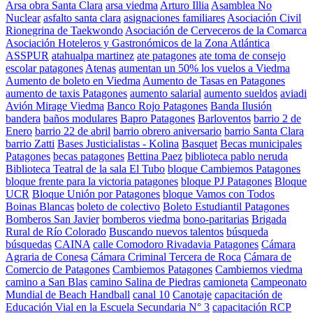
Arsa obra Santa Clara
arsa viedma
Arturo Illia
Asamblea No
Nuclear
asfalto santa clara
asignaciones familiares
Asociación Civil
Rionegrina de Taekwondo
Asociación de Cerveceros de la Comarca
Asociación Hoteleros y Gastronómicos de la Zona Atlántica
ASSPUR
atahualpa martinez
ate patagones
ate toma de consejo
escolar patagones
Atenas
aumentan un 50% los vuelos a Viedma
Aumento de boleto en Viedma
Aumento de Tasas en Patagones
aumento de taxis Patagones
aumento salarial
aumento sueldos
aviadi
Avión Mirage Viedma
Banco Rojo Patagones
Banda Ilusión
bandera
baños modulares
Bapro Patagones
Barloventos
barrio 2 de
Enero
barrio 22 de abril
barrio obrero aniversario
barrio Santa Clara
barrio Zatti
Bases Justicialistas - Kolina
Basquet
Becas municipales
Patagones
becas patagones
Bettina Paez
biblioteca pablo neruda
Biblioteca Teatral de la sala El Tubo
bloque Cambiemos Patagones
bloque frente para la victoria patagones
bloque PJ Patagones
Bloque
UCR
Bloque Unión por Patagones
bloque Vamos con Todos
Boinas Blancas
boleto de colectivo
Boleto Estudiantil Patagones
Bomberos San Javier
bomberos viedma
bono-paritarias
Brigada
Rural de Río Colorado
Buscando nuevos talentos
búsqueda
búsquedas
CAINA
calle Comodoro Rivadavia Patagones
Cámara
Agraria de Conesa
Cámara Criminal Tercera de Roca
Cámara de
Comercio de Patagones
Cambiemos Patagones
Cambiemos viedma
camino a San Blas
camino Salina de Piedras
camioneta
Campeonato
Mundial de Beach Handball
canal 10
Canotaje
capacitación de
Educación Vial en la Escuela Secundaria N° 3
capacitación RCP