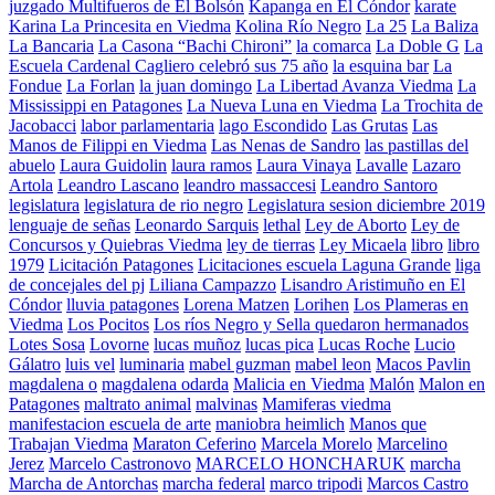
juzgado Multifueros de El Bolsón
Kapanga en El Cóndor
karate
Karina La Princesita en Viedma
Kolina Río Negro
La 25
La Baliza
La Bancaria
La Casona “Bachi Chironi”
la comarca
La Doble G
La
Escuela Cardenal Cagliero celebró sus 75 año
la esquina bar
La
Fondue
La Forlan
la juan domingo
La Libertad Avanza Viedma
La
Mississippi en Patagones
La Nueva Luna en Viedma
La Trochita de
Jacobacci
labor parlamentaria
lago Escondido
Las Grutas
Las
Manos de Filippi en Viedma
Las Nenas de Sandro
las pastillas del
abuelo
Laura Guidolin
laura ramos
Laura Vinaya
Lavalle
Lazaro
Artola
Leandro Lascano
leandro massaccesi
Leandro Santoro
legislatura
legislatura de rio negro
Legislatura sesion diciembre 2019
lenguaje de señas
Leonardo Sarquis
lethal
Ley de Aborto
Ley de
Concursos y Quiebras Viedma
ley de tierras
Ley Micaela
libro
libro
1979
Licitación Patagones
Licitaciones escuela Laguna Grande
liga
de concejales del pj
Liliana Campazzo
Lisandro Aristimuño en El
Cóndor
lluvia patagones
Lorena Matzen
Lorihen
Los Plameras en
Viedma
Los Pocitos
Los ríos Negro y Sella quedaron hermanados
Lotes Sosa
Lovorne
lucas muñoz
lucas pica
Lucas Roche
Lucio
Gálatro
luis vel
luminaria
mabel guzman
mabel leon
Macos Pavlin
magdalena o
magdalena odarda
Malicia en Viedma
Malón
Malon en
Patagones
maltrato animal
malvinas
Mamiferas viedma
manifestacion escuela de arte
maniobra heimlich
Manos que
Trabajan Viedma
Maraton Ceferino
Marcela Morelo
Marcelino
Jerez
Marcelo Castronovo
MARCELO HONCHARUK
marcha
Marcha de Antorchas
marcha federal
marco tripodi
Marcos Castro