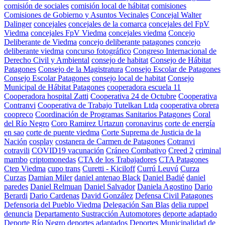
comisión de sociales
comisión local de hábitat
comisiones
Comisiones de Gobierno y Asuntos Vecinales
Concejal Walter
Dalinger
concejales
concejales de la comarca
concejales del FpV
Viedma
concejales FpV Viedma
concejales viedma
Concejo
Deliberante de Viedma
concejo deliberante patagones
concejo
deliberante viedma
concurso fotográfico
Congreso Internacional de
Derecho Civil y Ambiental
consejo de habitat
Consejo de Hábitat
Patagones
Consejo de la Magistratura
Consejo Escolar de Patagones
Consejo Escolar Patagones
consejo local de habitat
Consejo
Municipal de Hábitat Patagones
cooperadora escuela 11
Cooperadora hospital Zatti
Cooperativa 24 de Octubre
Cooperativa
Contranvi
Cooperativa de Trabajo Tutelkan Ltda
cooperativa obrera
coopreco
Coordinación de Programas Sanitarios Patagones
Coral
del Río Negro
Coro Ramirez Urtazun
coronavirus
corte de energía
en sao
corte de puente viedma
Corte Suprema de Justicia de la
Nación
cosplay
costanera de Carmen de Patagones
Cotranvi
cotravili
COVID19 vacunación
Cráneo Combativo
Creed 2
criminal
mambo
criptomonedas
CTA de los Trabajadores
CTA Patagones
Ctep Viedma
cupo trans
Curetti - Kiciloff
Currú Leuvú
Curza
Curzas
Damian Miler
daniel antenao Black
Daniel Badié
daniel
paredes
Daniel Relmuan
Daniel Salvador
Daniela Agostino
Dario
Berardi
Dario Cardenas
David González
Defensa Civil Patagones
Defensoria del Pueblo Viedma
Delegación San Blas
delia ruppel
denuncia
Departamento Sustracción Automotores
deporte adaptado
Deporte Río Negro
deportes adaptados
Deportes Municipalidad de