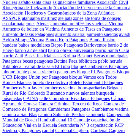
Nuclear
asfalto santa clara
asignaciones familiares
Asociación Civil
Rionegrina de Taekwondo
Asociación de Cerveceros de la Comarca
Asociación Hoteleros y Gastronómicos de la Zona Atlántica
ASSPUR
atahualpa martinez
ate patagones
ate toma de consejo
escolar patagones
Atenas
aumentan un 50% los vuelos a Viedma
Aumento de boleto en Viedma
Aumento de Tasas en Patagones
aumento de taxis Patagones
aumento salarial
aumento sueldos
aviadi
Avión Mirage Viedma
Banco Rojo Patagones
Banda Ilusión
bandera
baños modulares
Bapro Patagones
Barloventos
barrio 2 de
Enero
barrio 22 de abril
barrio obrero aniversario
barrio Santa Clara
barrio Zatti
Bases Justicialistas - Kolina
Basquet
Becas municipales
Patagones
becas patagones
Bettina Paez
biblioteca pablo neruda
Biblioteca Teatral de la sala El Tubo
bloque Cambiemos Patagones
bloque frente para la victoria patagones
bloque PJ Patagones
Bloque
UCR
Bloque Unión por Patagones
bloque Vamos con Todos
Boinas Blancas
boleto de colectivo
Boleto Estudiantil Patagones
Bomberos San Javier
bomberos viedma
bono-paritarias
Brigada
Rural de Río Colorado
Buscando nuevos talentos
búsqueda
búsquedas
CAINA
calle Comodoro Rivadavia Patagones
Cámara
Agraria de Conesa
Cámara Criminal Tercera de Roca
Cámara de
Comercio de Patagones
Cambiemos Patagones
Cambiemos viedma
camino a San Blas
camino Salina de Piedras
camioneta
Campeonato
Mundial de Beach Handball
canal 10
Canotaje
capacitación de
Educación Vial en la Escuela Secundaria N° 3
capacitación RCP
Viedma y Patagones
capital
Cardenal Cagliero
Cardenal Cagliero