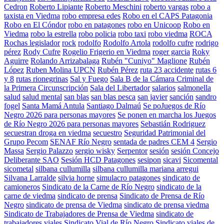
Cedron
Roberto Lipiante
Roberto Meschini
roberto vargas
robo a
taxista en Viedma
robo empresa edes
Robo en el CAPS Patagonia
Robo en El Cóndor
robo en patagones
robo en Unicoop
Robo en
Viedma
robo la estrella
robo policia
robo taxi
robo viedma
ROCA
Rochas legislador
rock
rodolfo
Rodolfo Artola
rodolfo cufre
rodrigo
pérez
Rody Cufre
Rogelio Frigerio en Viedma
roger garcia
Roky
Aguirre
Rolando Arrizabalaga
Rubén "Cuniyo" Maglione
Rubén
López
Ruben Molina UPCN
Rubén Pérez
ruta 23 accidente
rutas 6
y 8
rutas rionegrinas
Sal y Fuego
Sala B de la Cámara Criminal de
la Primera Circunscripción
Sala del Libertador
salarios
salmonella
salud
salud mental
san blas
san blas pesca
san javier
sanción
sandro
fogel
Santa Mamá Antula
Santiago Dalmaú
Se poJuegos de Río
Negro 2026 para personas mayores
Se ponen en marcha los Juegos
de Río Negro 2026 para personas mayores
Sebastián Rodriguez
secuestran droga en viedma
secuestro
Seguridad Patrimonial del
Grupo Pecom
SENAF Río Negro
sentada de padres CEM 4
Sergio
Massa
Sergio Palazzo
sergio wisky
Serpentor
sesión
sesión Concejo
Deliberante SAO
Sesión HCD Patagones
sesipon
sicavi
Sicomental
sicometal
silbana cullumilla
silbana cullumilla mariana arregui
Silvana Larralde
silvia horne
simulacro patagones
sindicato de
camioneros
Sindicato de la Carne de Río Negro
sindicato de la
carne de viedma
sindicato de prensa
Sindicato de Prensa de Río
Negro
sindicato de prensa de Viedma
sindicato de prensa viedma
Sindicato de Trabajadores de Prensa de Viedma
sindicato de
trabajadores viales
Sindicato Vial de Río Negro
Sindicato viales de