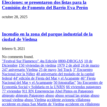
Elecciones: se presentaron dos listas para la
Comisión de Fomento del Barrio Eva Perón
octubre 28, 2025
Incendio en la zona del parque industrial de la
ciudad de Viedma
febrero 9, 2021
No comments found.
"Festival Sur Flamenco" 4ta Edición
0800-DROGAS
10 de
Diciembre
150 viviendas de viedma
1979
2 de abril
24 de marzo
247 aniversario Viedma
25 de mayo
3rd Track
3° Encuentro
Nacional por la Niñez
40 aniversario del traslado de la capital
federal
44º edición de Fiesta del Mar y el Acapamte
46° Fiesta
Nacional del Mar y el Acampante
50 fotografías”
5to Encuentro de
Economía Social y Solidaria en la UNRN
66 viviendas patagones
77 viviendas
911 RN Emergencias
Abel Pintos en Patagones
abigeato
abigeato Patagones
abuso
abuso sexual las grutas
abuso
sexual viedma
abuso Viedma
accidente avioneta villalonga
accidente en plaza San Martin de Viedma
accidente en villalonga