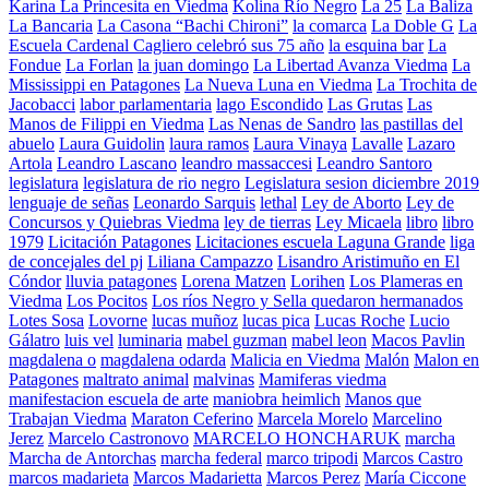
Karina La Princesita en Viedma
Kolina Río Negro
La 25
La Baliza
La Bancaria
La Casona “Bachi Chironi”
la comarca
La Doble G
La
Escuela Cardenal Cagliero celebró sus 75 año
la esquina bar
La
Fondue
La Forlan
la juan domingo
La Libertad Avanza Viedma
La
Mississippi en Patagones
La Nueva Luna en Viedma
La Trochita de
Jacobacci
labor parlamentaria
lago Escondido
Las Grutas
Las
Manos de Filippi en Viedma
Las Nenas de Sandro
las pastillas del
abuelo
Laura Guidolin
laura ramos
Laura Vinaya
Lavalle
Lazaro
Artola
Leandro Lascano
leandro massaccesi
Leandro Santoro
legislatura
legislatura de rio negro
Legislatura sesion diciembre 2019
lenguaje de señas
Leonardo Sarquis
lethal
Ley de Aborto
Ley de
Concursos y Quiebras Viedma
ley de tierras
Ley Micaela
libro
libro
1979
Licitación Patagones
Licitaciones escuela Laguna Grande
liga
de concejales del pj
Liliana Campazzo
Lisandro Aristimuño en El
Cóndor
lluvia patagones
Lorena Matzen
Lorihen
Los Plameras en
Viedma
Los Pocitos
Los ríos Negro y Sella quedaron hermanados
Lotes Sosa
Lovorne
lucas muñoz
lucas pica
Lucas Roche
Lucio
Gálatro
luis vel
luminaria
mabel guzman
mabel leon
Macos Pavlin
magdalena o
magdalena odarda
Malicia en Viedma
Malón
Malon en
Patagones
maltrato animal
malvinas
Mamiferas viedma
manifestacion escuela de arte
maniobra heimlich
Manos que
Trabajan Viedma
Maraton Ceferino
Marcela Morelo
Marcelino
Jerez
Marcelo Castronovo
MARCELO HONCHARUK
marcha
Marcha de Antorchas
marcha federal
marco tripodi
Marcos Castro
marcos madarieta
Marcos Madarietta
Marcos Perez
María Ciccone