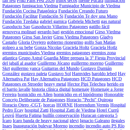
fan fest
Friki Fans Fest 2026
frutos secos
fuente Pucará
fumigación
Patagones
fumigacion Viedma
Fumigador Municipio de Viedma
Fundación Cocina Patagónica
Fundación Creando Futuro
Fundación Facilitar
Fundación Si
Fundación Te doy una Mano
Fundación Tzedaka
gabriel garnica
Gabriela Michetti
gas natural
Gasoducto Sao
Gasoducto Villarino Patagones
gatillo fácil
genoveva molinari
gerardo bari
gestión emocional
Girso Viedma
Patagones
Girsu San Javier
Girsu Viedma Patagones
Gladys
Castaño
Gloria Ovejero
gobierno rionegrino
golfo San Matías
golpeo a su bebe
Gonza Nicolas
Graciela Holtz
Graciela Hotlz
gremios municipales Viedma
gremios patagones
gremios zona
atlantica
Grupo Astral
Guardia Mitre prepara la 3° Fiesta Provincial
del jabalí al asador
Guillermo Jócano
guillermo moreno
Guillermo
Skrt
guillermo yanca
Guitarras del Mundo
Gustavo Damián
González
gustavo paleta
Gustavo Sol
Hamvides
haroldo lebed
Hay
Alternativa Pat
Hay Alternativa Patagones
HCD Patagones
HCD
Patagones en Stroeder
heavy metal
Hector Pipi Telechea
herido en
el barrio lavalle
historia clínica digital
homenaje
Homenaje a Jorge
Ferreira
homicidio en Allen
homicidio en el hipódromo
Honorable
Concejo Deliberante de Patagones
Horacio "Pechi" Quiroga
Horacio Otero -CGT-
horcas
HORNE
Horrendum Vermis
Hospital
Pedro Ecay
hospital Zatti
Hospital Zatti de Viedma
Hotel Currú
Leuvú
Huerta Fatima
huillín conservación
Huracan categoria 5
Ícaro
Icaro banda de heavy nacional
idevi
Ignacio Galeano
ilegales
Inaes
Inauguración bulevar Moreno
incendio
incendio auto PS Río