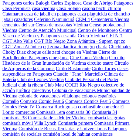
Patagones
carlos Balogh
Carlos Espinosa
Casa de Abrigo Patagones
Casa Peronista
casa viedma
Caso Solano
casona bachi chironi
Catamaran
caza de jabali en patagones
caza plaguicida de chancho
jabali
cazadores
Ceferino Namuncurá
CEM 4
Cementerio Viedma
cementos del sur
Censo de mascotas Viedma
Censo poblacional
Viedma
Centro de Atención Municipal
Centro de Monitoreo
Centro
Vasco de Viedma y Patagones
cesantía
Cetep Viedma
CFI N°1
CGT Alto Valle
CGT Río Negro Zona Atlántica - Supren
cgt zo
CGT Zona Atlántica
cgt zona atlantica rio negro
charla
Chichinales
Choky Diaz
choque calle zatti
choque en Viedma
Cierre de
Bachilleratos Patagones
cine gama
Cine Gama Viedma
Circuito
Histórico de la Gran Inundación de Viedma
circuito teatro
Círculo
de Arqueros de la Comarca
Cirilo Bustamante
Cirilo Torres
clases
suspendidas en Patagones
Claudio "Tano" Marciello
Clínica de
Batería
Club de Leones Viedma
Club del Personal del Poder
Judicial
club la ribera
Club Mau
COER Río Negro
colectivo de
acción jurídica
colectivos
Colonia de Vacaciones Municipalidad de
Viedma
colonia de vacaciones villalonga
colonos españoles
Comallo
Comarca Comic Fest 6
Comarca Comics Fest 5
Comarca
Comics Feste IV
Comarca Racinguista
combustible
comedor El
Lorito
comercios
Comisaría 1era
comisaria 30
Comisaria 34
comisaria 38
Comisaría de la Mujer Viedma
comisaria las grutas
comisaría móvil Villa Lynch
Comisaría primera
Comisaria Primera
Viedma
Comisión de Becas Terciarias y Universitarias Patagones
comisión de sociales
comisión local de hábitat
comisiones