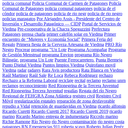
policia comunal
Policia Comunal de Carmen de Patagones
Policía
Comunal de Patagones
policia comunal patagones
policia de el
cóndor
policia de patagones
policia de rio negr
policia de rio negro
policias maragatos
Por Alejandro Assis - Presidente del Centro de
Inversión y Desarrollo Patagónico — CIDP
Portal de Servicios de
Viedma
Pre-cooperativa de la Chacra Spegazzini
Prefectura
Patagones
prensa charla
primer calefón solar en Viedma
Primer
encuentro de “Mujeres y Economía Social”
Primera Feria del
Regalo
Primera fiesta de la Cerveza Artesana de Viedma
PRO Río
Negro
Procrear
programa "Un Lote
Programa Acompañar
Programa
de Gestión Menstrual
programa Envion
programa Río Negro
Bilingüe.
programa Un Lote
Puente Ferrocarretero.
Punta Bermeja
Punto Digital Viedma
Puntos limpios Viedma
Quirofano movil
Viedma
radar
radares
Rara Avis productora
Rata Blanca en Viedma
Raúl Martinez
Raúl Sale
Re Loca
Rebeca Rodriguez
rechazo
Rechazo a la Reforma Laboral
reciclaje
recital
reclamo
reclamo unrn
reclamos
reconocimiento
Red Rionegrina de la Tercera Juventud
Red Rionegrina Tercera Juventud
regalías
Regata del río Negro
Regional de FEHGRA Zona Atlántica
registro civil
Registro Civil
Móvil
regularización estatales
reparación de zona desfavorable
repudio a Vidal
retención de guardavidas en Viedma
ricardo alfonsin
Ricardo Curetti
Ricardo Curetti 2017
Ricardo Curetti 2019
ricardo
marino
Ricardo Marino entrega de indumentaria
Riccrdo marino
Richie Ramone
Río Negro
río Negro contaminación
río negro costa
patagones
RN Emergencias 911
roberta scavo
Roberto Julían Peréz