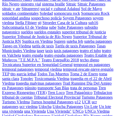
Río Negro
siniestro vial
sistema braille
Sitraic
Sitraic Patagones
sitraic y ate
Sitraprenvi
social y cultural Adalquí
Sol de Mayo
soldados continentales
Soledad
somoncura rock
Somuncura Rock
sonoridad andina
sospechoso policía
Soyem Patagones
soyem
viedma
Stella Fibiger
stj
Stroeder Casa de la Cultura
sub16
Subcomisaría 63 de Viedma
sube
Sube Patagones
subsidio
patagonico
sueldos
sueldos estatales
superior tribunal de justicia
Superior Tribunal de Justicia de Río Negro
Superior Tribunal de
Justicia RN
Suplica en Viedma
Supren
suteba feb
suteba patagones
Tango en Viedma
tarifa de taxis
Tarifa de taxis Patagones
Tasas
Municipales Viedma
taser
taxis
taxis patagones
teatro el tubo
teatro
en Valcheta
teatro españa
teatro españa patagones
Teatro Estable de
Muñecos "T.E.M.P.A."
Teatro EstepaRio 2018
techo digno
Tecnicatura Superior en Seguridad General
temporal en patagones
temporal patagones
temporal viedma
temporal-rescate-nieve-reguión
TEP
tito garcia lethal
Todos Tus Muertos
Toma 2 de Enero
toma
santa clara
Tonolec
Toxicomanía Viedma
tragedia en el 22 de Abril
Viedma
tragedia malvinas patagones
Trail Running Día Del Amigo
en Patagones
tránsito
transporte San Blas
trata de personas
Tren
Expreso Rionegrino (TER)
Tren Loco
Tren Patagónico
Tribulacion
tribunal de cuentas
Tribunal Electoral Provincial
Turismo Patagones
Turismo VIedma
Turnos hospital Patagones
u12
UCR
ucr
patagones
ucr viedma
Udocba
Udocba Patagones
Un Lote
Un lote
una vivienda
una Vivienda
Una Vivienda"
UNCo
UNCo Viedma
Unidad Ciudadana Patagones
Unidad Ciudadana Río Negro
unidos