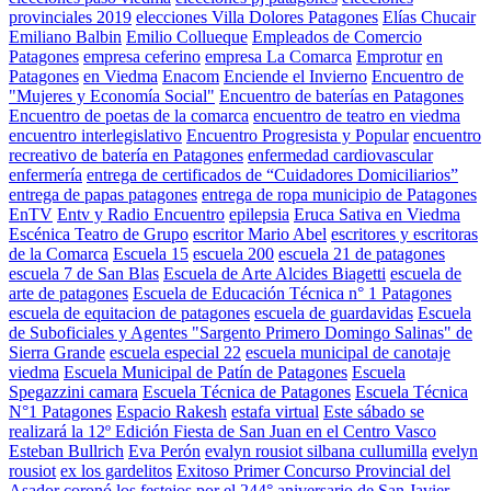
provinciales 2019
elecciones Villa Dolores Patagones
Elías Chucair
Emiliano Balbin
Emilio Collueque
Empleados de Comercio
Patagones
empresa ceferino
empresa La Comarca
Emprotur
en
Patagones
en Viedma
Enacom
Enciende el Invierno
Encuentro de
"Mujeres y Economía Social"
Encuentro de baterías en Patagones
Encuentro de poetas de la comarca
encuentro de teatro en viedma
encuentro interlegislativo
Encuentro Progresista y Popular
encuentro
recreativo de batería en Patagones
enfermedad cardiovascular
enfermería
entrega de certificados de “Cuidadores Domiciliarios”
entrega de papas patagones
entrega de ropa municipio de Patagones
EnTV
Entv y Radio Encuentro
epilepsia
Eruca Sativa en Viedma
Escénica Teatro de Grupo
escritor Mario Abel
escritores y escritoras
de la Comarca
Escuela 15
escuela 200
escuela 21 de patagones
escuela 7 de San Blas
Escuela de Arte Alcides Biagetti
escuela de
arte de patagones
Escuela de Educación Técnica n° 1 Patagones
escuela de equitacion de patagones
escuela de guardavidas
Escuela
de Suboficiales y Agentes "Sargento Primero Domingo Salinas" de
Sierra Grande
escuela especial 22
escuela municipal de canotaje
viedma
Escuela Municipal de Patín de Patagones
Escuela
Spegazzini camara
Escuela Técnica de Patagones
Escuela Técnica
N°1 Patagones
Espacio Rakesh
estafa virtual
Este sábado se
realizará la 12º Edición Fiesta de San Juan en el Centro Vasco
Esteban Bullrich
Eva Perón
evalyn rousiot silbana cullumilla
evelyn
rousiot
ex los gardelitos
Exitoso Primer Concurso Provincial del
Asador coronó los festejos por el 244° aniversario de San Javier