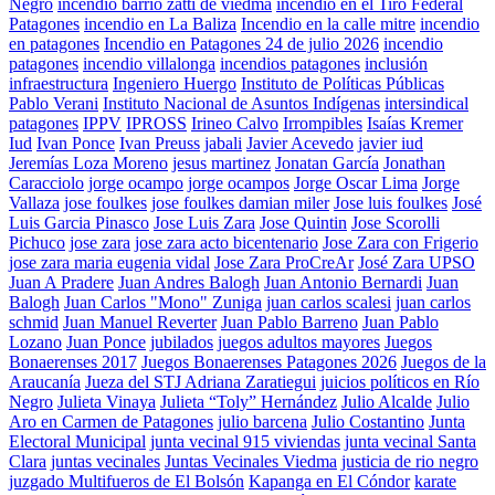
Negro
incendio barrio zatti de viedma
incendio en el Tiro Federal
Patagones
incendio en La Baliza
Incendio en la calle mitre
incendio
en patagones
Incendio en Patagones 24 de julio 2026
incendio
patagones
incendio villalonga
incendios patagones
inclusión
infraestructura
Ingeniero Huergo
Instituto de Políticas Públicas
Pablo Verani
Instituto Nacional de Asuntos Indígenas
intersindical
patagones
IPPV
IPROSS
Irineo Calvo
Irrompibles
Isaías Kremer
Iud
Ivan Ponce
Ivan Preuss
jabali
Javier Acevedo
javier iud
Jeremías Loza Moreno
jesus martinez
Jonatan García
Jonathan
Caracciolo
jorge ocampo
jorge ocampos
Jorge Oscar Lima
Jorge
Vallaza
jose foulkes
jose foulkes damian miler
Jose luis foulkes
José
Luis Garcia Pinasco
Jose Luis Zara
Jose Quintin
Jose Scorolli
Pichuco
jose zara
jose zara acto bicentenario
Jose Zara con Frigerio
jose zara maria eugenia vidal
Jose Zara ProCreAr
José Zara UPSO
Juan A Pradere
Juan Andres Balogh
Juan Antonio Bernardi
Juan
Balogh
Juan Carlos "Mono" Zuniga
juan carlos scalesi
juan carlos
schmid
Juan Manuel Reverter
Juan Pablo Barreno
Juan Pablo
Lozano
Juan Ponce
jubilados
juegos adultos mayores
Juegos
Bonaerenses 2017
Juegos Bonaerenses Patagones 2026
Juegos de la
Araucanía
Jueza del STJ Adriana Zaratiegui
juicios políticos en Río
Negro
Julieta Vinaya
Julieta “Toly” Hernández
Julio Alcalde
Julio
Aro en Carmen de Patagones
julio barcena
Julio Costantino
Junta
Electoral Municipal
junta vecinal 915 viviendas
junta vecinal Santa
Clara
juntas vecinales
Juntas Vecinales Viedma
justicia de rio negro
juzgado Multifueros de El Bolsón
Kapanga en El Cóndor
karate