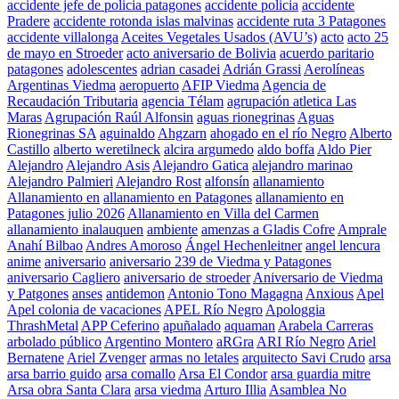
accidente jefe de policia patagones
accidente policia
accidente
Pradere
accidente rotonda islas malvinas
accidente ruta 3 Patagones
accidente villalonga
Aceites Vegetales Usados (AVU’s)
acto
acto 25
de mayo en Stroeder
acto aniversario de Bolivia
acuerdo paritario
patagones
adolescentes
adrian casadei
Adrián Grassi
Aerolíneas
Argentinas Viedma
aeropuerto
AFIP Viedma
Agencia de
Recaudación Tributaria
agencia Télam
agrupación atletica Las
Maras
Agrupación Raúl Alfonsin
aguas rionegrinas
Aguas
Rionegrinas SA
aguinaldo
Ahgzarn
ahogado en el río Negro
Alberto
Castillo
alberto weretilneck
alcira argumedo
aldo boffa
Aldo Pier
Alejandro
Alejandro Asis
Alejandro Gatica
alejandro marinao
Alejandro Palmieri
Alejandro Rost
alfonsín
allanamiento
Allanamiento en
allanamiento en Patagones
allanamiento en
Patagones julio 2026
Allanamiento en Villa del Carmen
allanamiento inalauquen
ambiente
amenzas a Gladis Cofre
Amprale
Anahí Bilbao
Andres Amoroso
Ángel Hechenleitner
angel lencura
anime
aniversario
aniversario 239 de Viedma y Patagones
aniversario Cagliero
aniversario de stroeder
Aniversario de Viedma
y Patgones
anses
antidemon
Antonio Tono Magagna
Anxious
Apel
Apel colonia de vacaciones
APEL Río Negro
Apologgia
ThrashMetal
APP Ceferino
apuñalado
aquaman
Arabela Carreras
arbolado público
Argentino Montero
aRGra
ARI Río Negro
Ariel
Bernatene
Ariel Zvenger
armas no letales
arquitecto Savi Crudo
arsa
arsa barrio guido
arsa comallo
Arsa El Condor
arsa guardia mitre
Arsa obra Santa Clara
arsa viedma
Arturo Illia
Asamblea No