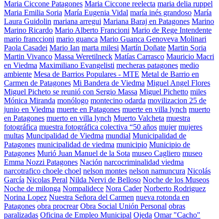
Maria Ciccone Patagones
Maria Ciccone reelecta
maria delia ruppel
Maria Emilia Soria
María Eugenia Vidal
maría inés grandoso
María
Laura Guidolin
mariana arregui
Mariana Baraj en Patagones
Marino
Marino Ricardo
Mario Alberto Francioni
Mario de Rege Intendente
mario franccioni
mario guanca
Mario Guanca Genoveva Molinari
Paola Casadei
Mario Ian
marta milesi
Martín Doñate
Martin Soria
Martin Vivanco
Massa Weretilneck
Matías Carrasco
Mauricio Macri
en Viedma
Maximiliano Evangelisti
mecheras patagones
medio
ambiente
Mesa de Barrios Populares - MTE
Metal de Barrio en
Carmen de Patagones
Mi Bandera de Viedma
Miguel Angel Flores
Miguel Picheto se reunió con Sergio Massa
Miguel Pichetto
miles
Mónica Miranda
monólogo
montecino odarda
movilizacion 25 de
junio en Viedma
muerte en Patagones
muerte en villa lynch
muerto
en Patagones
muerto en villa lynch
Muerto Valcheta
muestra
fotográfica
muestra fotográfica colectiva “50 años
mujer
mujeres
multas
Muncipalidad de Viedma
mundial
Municipalidad de
Patagones
municipalidad de viedma
municipio
Municipio de
Patagones
Murió Juan Manuel de la Sota
museo Cagliero
museo
Emma Nozzi Patagones
Nación
narcocriminalidad viedma
narcotrafico choele choel
nelson montes
nelson namuncura
Nicolás
García
Nicolas Peral
Nilda Nervi de Belloso
Noche de los Museos
Noche de milonga
Nompalidece
Nora Cader
Norberto Rodriguez
Norina Lopez
Nuestra Señora del Carmen
nueva rotonda en
Patagones
obra procrear
Obra Social Unión Personal
obras
paralizadas
Oficina de Empleo Municipal
Ojeda
Omar "Cacho"