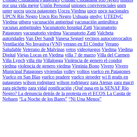
por una vida mejor
Unión Personal
uniones convivenciales
unrn
unter
uocra
uocra patagones
Uocra Viedma
upcn
upcn nacionales
UPCN Río Negro
Upcn Rio Negro
Ushuaia
utedyc
UTEDyC
Viedma
uthgra
vacunación antigripal
vacunación antirrábica
vacunas antigripales
Vacunatorio hospital Zatti
Vacunatorio
Patagones
vacunatorio viedma
Vacunatorio Zatti
Valcheta
autoridades
Van Der Sandt
Vanesa Seguel
vecinos autoconvocados
Ventilación No Invasiva (VNI)
verano en El Cóndor
Verano
Saludable
Veterano de Malvinas
vetos
videojuegos
Viedma
Viedma
Digital
Viejas Locas en Viedma
villa 7 de marzo
Villa del Carmen
Villa Lynch
villa rita
Villalonga
Violencia de genero el condor
viedma
violencia de genero viedma
Virginia Bono
Vivero
Vivero
Municipal Patagones
viviendas
volley
voltios
vuelco en Patagones
Vuelco en San Blas
vuelco pradere
vuelco stroeder
wi fi gratis en
patagones
wilson rodrgiuez
wilson rodriguez
zara Atenas
zara macri
zara pichetto
zara vidal
zonificación
¿Qué pasa en la SENAF Río
Negro? La denuncia detrás de la protesta en el ECOS La Casita de
Nehuen
“La Noche de los Bares”
“Ni Una Menos”