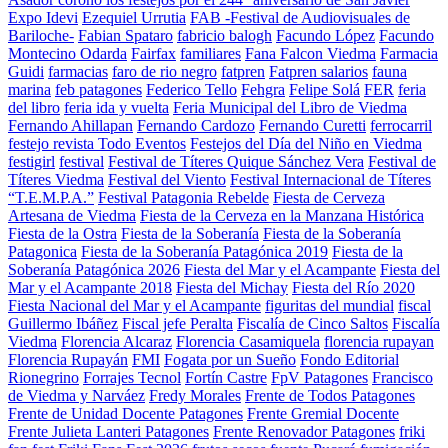
Expo Idevi
Ezequiel Urrutia
FAB -Festival de Audiovisuales de
Bariloche-
Fabian Spataro
fabricio balogh
Facundo López
Facundo
Montecino Odarda
Fairfax
familiares
Fana Falcon Viedma
Farmacia
Guidi
farmacias
faro de rio negro
fatpren
Fatpren salarios
fauna
marina
feb patagones
Federico Tello
Fehgra
Felipe Solá
FER
feria
del libro
feria ida y vuelta
Feria Municipal del Libro de Viedma
Fernando Ahillapan
Fernando Cardozo
Fernando Curetti
ferrocarril
festejo revista Todo Eventos
Festejos del Día del Niño en Viedma
festigirl
festival
Festival de Títeres Quique Sánchez Vera
Festival de
Títeres Viedma
Festival del Viento
Festival Internacional de Títeres
“T.E.M.P.A.”
Festival Patagonia Rebelde
Fiesta de Cerveza
Artesana de Viedma
Fiesta de la Cerveza en la Manzana Histórica
Fiesta de la Ostra
Fiesta de la Soberanía
Fiesta de la Soberanía
Patagonica
Fiesta de la Soberanía Patagónica 2019
Fiesta de la
Soberanía Patagónica 2026
Fiesta del Mar y el Acampante
Fiesta del
Mar y el Acampante 2018
Fiesta del Michay
Fiesta del Río 2020
Fiesta Nacional del Mar y el Acampante
figuritas del mundial
fiscal
Guillermo Ibáñez
Fiscal jefe Peralta
Fiscalía de Cinco Saltos
Fiscalía
Viedma
Florencia Alcaraz
Florencia Casamiquela
florencia rupayan
Florencia Rupayán
FMI
Fogata por un Sueño
Fondo Editorial
Rionegrino
Forrajes Tecnol
Fortín Castre
FpV Patagones
Francisco
de Viedma y Narváez
Fredy Morales
Frente de Todos Patagones
Frente de Unidad Docente Patagones
Frente Gremial Docente
Frente Julieta Lanteri Patagones
Frente Renovador Patagones
friki