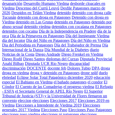
desaparición
Desarrollo Humano Viedma
desborde cloacales en
Viedma
Descenso del Currú Leuvú
Desfile Patagones marzo de
2026
Despidos en Telám Viedma
detenido
detenido con droga calle
Tucunán
detenido con droga en Patagones
Detenido con droga en
Viedma
detenido en Las Grutas
detenido en Patagones
detenido por
abuso sexual
detenido viedma
detenidos con cocaíana en Patagones
detenidos con cocaina
Día de la Independencia en Pradere
día de la
orca
Día de la Primavera en Patagones
Día del Inmigrante Viedma
día del locutor
Día del Niño en Patagones
Día del Niño en Viedma
Dia del Periodista en Patagones
Día del Trabajador de Prensa
Día
Internacional de la Danza
Día Mundial de la Diabetes
diario
Noticias de la Costa
Diego Andrade
Diego Frenkel en Viedma
Diego Rodil
Diego Santos
diplomas del Curzas
Diputada Provincial
Anahí Bilbao
Diputada UCR Rio Negro
discapacidad
discriminación
DOCENTE
docente feb
Dolores Tubio
DPA
droga
droga en viedma
droga y detenido en Patagones
drone splif
duelo
ebriedad
Eclipse Solar Total Patagónico diciembre 2020
educación
especial
El Bahiano en Viedma
el bañado patagones
el condor
El
Cóndor
El Cuento de las Comadrejas
el progreso viedma
El Refugio
- ESFA
el Secretario General de APEL Río Negro
El Superior
Tribunal de Justicia (STJ) y la Universidad de Flores firmaron un
convenio
eleccion
elecciones
Elecciones 2017
Elecciones 2019 en
Viedma
Elecciones a Intendente de Viedma 2019
Elecciones
generales 2017 Viedma
Elecciones Paso
Elecciones Paso Patagones
elecciones paso viedma
elecciones pj patagones
elecciones