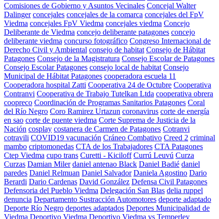
Comisiones de Gobierno y Asuntos Vecinales
Concejal Walter
Dalinger
concejales
concejales de la comarca
concejales del FpV
Viedma
concejales FpV Viedma
concejales viedma
Concejo
Deliberante de Viedma
concejo deliberante patagones
concejo
deliberante viedma
concurso fotográfico
Congreso Internacional de
Derecho Civil y Ambiental
consejo de habitat
Consejo de Hábitat
Patagones
Consejo de la Magistratura
Consejo Escolar de Patagones
Consejo Escolar Patagones
consejo local de habitat
Consejo
Municipal de Hábitat Patagones
cooperadora escuela 11
Cooperadora hospital Zatti
Cooperativa 24 de Octubre
Cooperativa
Contranvi
Cooperativa de Trabajo Tutelkan Ltda
cooperativa obrera
coopreco
Coordinación de Programas Sanitarios Patagones
Coral
del Río Negro
Coro Ramirez Urtazun
coronavirus
corte de energía
en sao
corte de puente viedma
Corte Suprema de Justicia de la
Nación
cosplay
costanera de Carmen de Patagones
Cotranvi
cotravili
COVID19 vacunación
Cráneo Combativo
Creed 2
criminal
mambo
criptomonedas
CTA de los Trabajadores
CTA Patagones
Ctep Viedma
cupo trans
Curetti - Kiciloff
Currú Leuvú
Curza
Curzas
Damian Miler
daniel antenao Black
Daniel Badié
daniel
paredes
Daniel Relmuan
Daniel Salvador
Daniela Agostino
Dario
Berardi
Dario Cardenas
David González
Defensa Civil Patagones
Defensoria del Pueblo Viedma
Delegación San Blas
delia ruppel
denuncia
Departamento Sustracción Automotores
deporte adaptado
Deporte Río Negro
deportes adaptados
Deportes Municipalidad de
Viedma
Deportivo Viedma
Deportivo Viedma vs Temperley