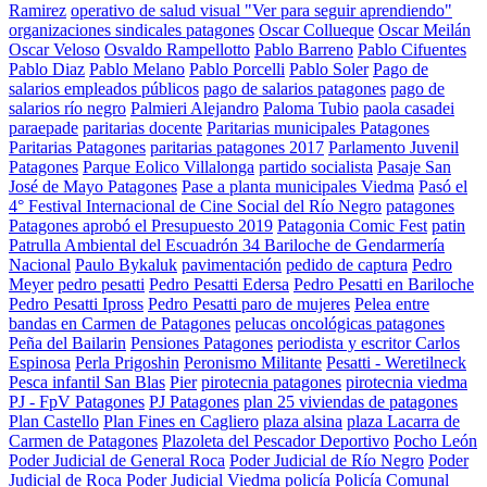
Ramirez
operativo de salud visual "Ver para seguir aprendiendo"
organizaciones sindicales patagones
Oscar Collueque
Oscar Meilán
Oscar Veloso
Osvaldo Rampellotto
Pablo Barreno
Pablo Cifuentes
Pablo Diaz
Pablo Melano
Pablo Porcelli
Pablo Soler
Pago de
salarios empleados públicos
pago de salarios patagones
pago de
salarios río negro
Palmieri Alejandro
Paloma Tubio
paola casadei
paraepade
paritarias docente
Paritarias municipales Patagones
Paritarias Patagones
paritarias patagones 2017
Parlamento Juvenil
Patagones
Parque Eolico Villalonga
partido socialista
Pasaje San
José de Mayo Patagones
Pase a planta municipales Viedma
Pasó el
4° Festival Internacional de Cine Social del Río Negro
patagones
Patagones aprobó el Presupuesto 2019
Patagonia Comic Fest
patin
Patrulla Ambiental del Escuadrón 34 Bariloche de Gendarmería
Nacional
Paulo Bykaluk
pavimentación
pedido de captura
Pedro
Meyer
pedro pesatti
Pedro Pesatti Edersa
Pedro Pesatti en Bariloche
Pedro Pesatti Ipross
Pedro Pesatti paro de mujeres
Pelea entre
bandas en Carmen de Patagones
pelucas oncológicas patagones
Peña del Bailarin
Pensiones Patagones
periodista y escritor Carlos
Espinosa
Perla Prigoshin
Peronismo Militante
Pesatti - Weretilneck
Pesca infantil San Blas
Pier
pirotecnia patagones
pirotecnia viedma
PJ - FpV Patagones
PJ Patagones
plan 25 viviendas de patagones
Plan Castello
Plan Fines en Cagliero
plaza alsina
plaza Lacarra de
Carmen de Patagones
Plazoleta del Pescador Deportivo
Pocho León
Poder Judicial de General Roca
Poder Judicial de Río Negro
Poder
Judicial de Roca
Poder Judicial Viedma
policía
Policía Comunal