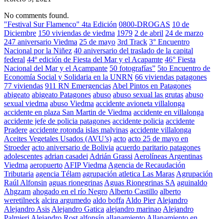
No comments found.
"Festival Sur Flamenco" 4ta Edición
0800-DROGAS
10 de
Diciembre
150 viviendas de viedma
1979
2 de abril
24 de marzo
247 aniversario Viedma
25 de mayo
3rd Track
3° Encuentro
Nacional por la Niñez
40 aniversario del traslado de la capital
federal
44º edición de Fiesta del Mar y el Acapamte
46° Fiesta
Nacional del Mar y el Acampante
50 fotografías”
5to Encuentro de
Economía Social y Solidaria en la UNRN
66 viviendas patagones
77 viviendas
911 RN Emergencias
Abel Pintos en Patagones
abigeato
abigeato Patagones
abuso
abuso sexual las grutas
abuso
sexual viedma
abuso Viedma
accidente avioneta villalonga
accidente en plaza San Martin de Viedma
accidente en villalonga
accidente jefe de policia patagones
accidente policia
accidente
Pradere
accidente rotonda islas malvinas
accidente villalonga
Aceites Vegetales Usados (AVU’s)
acto
acto 25 de mayo en
Stroeder
acto aniversario de Bolivia
acuerdo paritario patagones
adolescentes
adrian casadei
Adrián Grassi
Aerolíneas Argentinas
Viedma
aeropuerto
AFIP Viedma
Agencia de Recaudación
Tributaria
agencia Télam
agrupación atletica Las Maras
Agrupación
Raúl Alfonsin
aguas rionegrinas
Aguas Rionegrinas SA
aguinaldo
Ahgzarn
ahogado en el río Negro
Alberto Castillo
alberto
weretilneck
alcira argumedo
aldo boffa
Aldo Pier
Alejandro
Alejandro Asis
Alejandro Gatica
alejandro marinao
Alejandro
Palmieri
Alejandro Rost
alfonsín
allanamiento
Allanamiento en