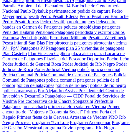
Patagones aprobó el Presupuesto 2019
Patagonia Comic Fest
patin
Patrulla Ambiental del Escuadrón 34 Bariloche de Gendarmería
Nacional
Paulo Bykaluk
pavimentación
pedido de captura
Pedro
Meyer
pedro pesatti
Pedro Pesatti Edersa
Pedro Pesatti en Bariloche
Pedro Pesatti Ipross
Pedro Pesatti paro de mujeres
Pelea entre
bandas en Carmen de Patagones
pelucas oncológicas patagones
Peña del Bailarin
Pensiones Patagones
periodista y escritor Carlos
Espinosa
Perla Prigoshin
Peronismo Militante
Pesatti - Weretilneck
Pesca infantil San Blas
Pier
pirotecnia patagones
pirotecnia viedma
PJ - FpV Patagones
PJ Patagones
plan 25 viviendas de patagones
Plan Castello
Plan Fines en Cagliero
plaza alsina
plaza Lacarra de
Carmen de Patagones
Plazoleta del Pescador Deportivo
Pocho León
Poder Judicial de General Roca
Poder Judicial de Río Negro
Poder
Judicial de Roca
Poder Judicial Viedma
policía
policia comunal
Policía Comunal
Policia Comunal de Carmen de Patagones
Policía
Comunal de Patagones
policia comunal patagones
policia de el
cóndor
policia de patagones
policia de rio negr
policia de rio negro
policias maragatos
Por Alejandro Assis - Presidente del Centro de
Inversión y Desarrollo Patagónico — CIDP
Portal de Servicios de
Viedma
Pre-cooperativa de la Chacra Spegazzini
Prefectura
Patagones
prensa charla
primer calefón solar en Viedma
Primer
encuentro de “Mujeres y Economía Social”
Primera Feria del
Regalo
Primera fiesta de la Cerveza Artesana de Viedma
PRO Río
Negro
Procrear
programa "Un Lote
Programa Acompañar
Programa
de Gestión Menstrual
programa Envion
programa Río Negro