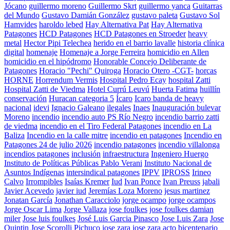
Jócano
guillermo moreno
Guillermo Skrt
guillermo yanca
Guitarras
del Mundo
Gustavo Damián González
gustavo paleta
Gustavo Sol
Hamvides
haroldo lebed
Hay Alternativa Pat
Hay Alternativa
Patagones
HCD Patagones
HCD Patagones en Stroeder
heavy
metal
Hector Pipi Telechea
herido en el barrio lavalle
historia clínica
digital
homenaje
Homenaje a Jorge Ferreira
homicidio en Allen
homicidio en el hipódromo
Honorable Concejo Deliberante de
Patagones
Horacio "Pechi" Quiroga
Horacio Otero -CGT-
horcas
HORNE
Horrendum Vermis
Hospital Pedro Ecay
hospital Zatti
Hospital Zatti de Viedma
Hotel Currú Leuvú
Huerta Fatima
huillín
conservación
Huracan categoria 5
Ícaro
Icaro banda de heavy
nacional
idevi
Ignacio Galeano
ilegales
Inaes
Inauguración bulevar
Moreno
incendio
incendio auto PS Río Negro
incendio barrio zatti
de viedma
incendio en el Tiro Federal Patagones
incendio en La
Baliza
Incendio en la calle mitre
incendio en patagones
Incendio en
Patagones 24 de julio 2026
incendio patagones
incendio villalonga
incendios patagones
inclusión
infraestructura
Ingeniero Huergo
Instituto de Políticas Públicas Pablo Verani
Instituto Nacional de
Asuntos Indígenas
intersindical patagones
IPPV
IPROSS
Irineo
Calvo
Irrompibles
Isaías Kremer
Iud
Ivan Ponce
Ivan Preuss
jabali
Javier Acevedo
javier iud
Jeremías Loza Moreno
jesus martinez
Jonatan García
Jonathan Caracciolo
jorge ocampo
jorge ocampos
Jorge Oscar Lima
Jorge Vallaza
jose foulkes
jose foulkes damian
miler
Jose luis foulkes
José Luis Garcia Pinasco
Jose Luis Zara
Jose
Quintin
Jose Scorolli Pichuco
jose zara
jose zara acto bicentenario