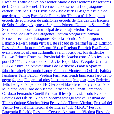
Escénica Teatro de Grupo
escritor Mario Abel
escritores y escritoras
de la Comarca
Escuela 15
escuela 200
escuela 21 de patagones
escuela 7 de San Blas
Escuela de Arte Alcides Biagetti
escuela de
arte de patagones
Escuela de Educación Técnica n° 1 Patagones
escuela de equitacion de patagones
escuela de guardavidas
Escuela
de Suboficiales y Agentes "Sargento Primero Domingo Salinas" de
Sierra Grande
escuela municipal de canotaje viedma
Escuela
Municipal de Patín de Patagones
Escuela Spegazzini camara
Escuela Técnica de Patagones
Escuela Técnica N°1 Patagones
Espacio Rakesh
estafa virtual
Este sábado se realizará la 12º Edición
Fiesta de San Juan en el Centro Vasco
Esteban Bullrich
Eva Perón
evalyn rousiot silbana cullumilla
evelyn rousiot
ex los gardelitos
Exitoso Primer Concurso Provincial del Asador coronó los festejos
por el 244° aniversario de San Javier
Expo Idevi
Ezequiel Urrutia
FAB -Festival de Audiovisuales de Bariloche-
Fabian Spataro
fabricio balogh
Facundo López
Facundo Montecino Odarda
Fairfax
familiares
Fana Falcon Viedma
Farmacia Guidi
farmacias
faro de rio
negro
fatpren
Fatpren salarios
fauna marina
feb patagones
Federico
Tello
Fehgra
Felipe Solá
FER
feria del libro
feria ida y vuelta
Feria
Municipal del Libro de Viedma
Fernando Ahillapan
Fernando
Cardozo
Fernando Curetti
ferrocarril
festejo revista Todo Eventos
Festejos del Día del Niño en Viedma
festigirl
festival
Festival de
Títeres Quique Sánchez Vera
Festival de Títeres Viedma
Festival del
Viento
Festival Internacional de Títeres “T.E.M.P.A.”
Festival
Patagonia Rebelde
Fiesta de Cerveza Artesana de Viedma
Fiesta de