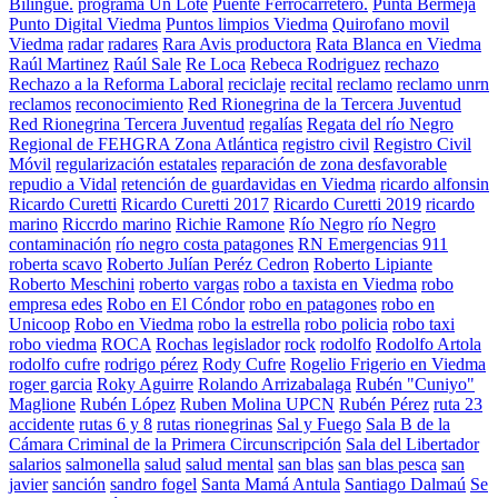
Bilingüe.
programa Un Lote
Puente Ferrocarretero.
Punta Bermeja
Punto Digital Viedma
Puntos limpios Viedma
Quirofano movil
Viedma
radar
radares
Rara Avis productora
Rata Blanca en Viedma
Raúl Martinez
Raúl Sale
Re Loca
Rebeca Rodriguez
rechazo
Rechazo a la Reforma Laboral
reciclaje
recital
reclamo
reclamo unrn
reclamos
reconocimiento
Red Rionegrina de la Tercera Juventud
Red Rionegrina Tercera Juventud
regalías
Regata del río Negro
Regional de FEHGRA Zona Atlántica
registro civil
Registro Civil
Móvil
regularización estatales
reparación de zona desfavorable
repudio a Vidal
retención de guardavidas en Viedma
ricardo alfonsin
Ricardo Curetti
Ricardo Curetti 2017
Ricardo Curetti 2019
ricardo
marino
Riccrdo marino
Richie Ramone
Río Negro
río Negro
contaminación
río negro costa patagones
RN Emergencias 911
roberta scavo
Roberto Julían Peréz Cedron
Roberto Lipiante
Roberto Meschini
roberto vargas
robo a taxista en Viedma
robo
empresa edes
Robo en El Cóndor
robo en patagones
robo en
Unicoop
Robo en Viedma
robo la estrella
robo policia
robo taxi
robo viedma
ROCA
Rochas legislador
rock
rodolfo
Rodolfo Artola
rodolfo cufre
rodrigo pérez
Rody Cufre
Rogelio Frigerio en Viedma
roger garcia
Roky Aguirre
Rolando Arrizabalaga
Rubén "Cuniyo"
Maglione
Rubén López
Ruben Molina UPCN
Rubén Pérez
ruta 23
accidente
rutas 6 y 8
rutas rionegrinas
Sal y Fuego
Sala B de la
Cámara Criminal de la Primera Circunscripción
Sala del Libertador
salarios
salmonella
salud
salud mental
san blas
san blas pesca
san
javier
sanción
sandro fogel
Santa Mamá Antula
Santiago Dalmaú
Se