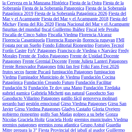
la Cerveza en la Manzana Histórica
Fiesta de la Ostra
Fiesta de la
Soberanía
Fiesta de la Soberanía Patagonica
Fiesta de la Soberanía
Patagónica 2019
Fiesta de la Soberanía Patagónica 2026
Fiesta del
Mar y el Acampante
Fiesta del Mar y el Acampante 2018
Fiesta del
Michay
Fiesta del Río 2020
Fiesta Nacional del Mar y el Acampante
figuritas del mundial
fiscal Guillermo Ibáñez
Fiscal jefe Peralta
Fiscalía de Cinco Saltos
Fiscalía Viedma
Florencia Alcaraz
Florencia Casamiquela
Florencia Rupayán
florencia rupayan
FMI
Fogata por un Sueño
Fondo Editorial Rionegrino
Forrajes Tecnol
Fortín Castre
FpV Patagones
Francisco de Viedma y Narváez
Fredy
Morales
Frente de Todos Patagones
Frente de Unidad Docente
Patagones
Frente Gremial Docente
Frente Julieta Lanteri Patagones
Frente Renovador Patagones
friki fan fest
Friki Fans Fest 2026
frutos secos
fuente Pucará
fumigación Patagones
fumigacion
Viedma
Fumigador Municipio de Viedma
Fundación Cocina
Patagónica
Fundación Creando Futuro
Fundación Facilitar
Fundación Si
Fundación Te doy una Mano
Fundación Tzedaka
gabriel garnica
Gabriela Michetti
gas natural
Gasoducto Sao
Gasoducto Villarino Patagones
gatillo fácil
genoveva molinari
gerardo bari
gestión emocional
Girso Viedma Patagones
Girsu San
Javier
Girsu Viedma Patagones
Gladys Castaño
Gloria Ovejero
gobierno rionegrino
golfo San Matías
golpeo a su bebe
Gonza
Nicolas
Graciela Holtz
Graciela Hotlz
gremios municipales Viedma
gremios patagones
gremios zona atlantica
Grupo Astral
Guardia
Mitre prepara la 3° Fiesta Provincial del jabalí al asador
Guillermo