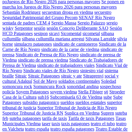
poJuegos de Río Negro 2026 para personas mayores
Se ponen en
marcha los Juegos de Río Negro 2026 para personas mayores
Sebastián Rodriguez
secuestran droga en viedma
secuestro
Seguridad Patrimonial del Grupo Pecom
SENAF Río Negro
sentada de padres CEM 4
Sergio Massa
Sergio Palazzo
sergio
wisky
Serpentor
sesión
sesión Concejo Deliberante SAO
Sesión
HCD Patagones
sesipon
sicavi
Sicomental
sicometal
silbana
cullumilla
silbana cullumilla mariana arregui
Silvana Larralde
silvia
horne
simulacro patagones
sindicato de camioneros
Sindicato de la
Carne de Río Negro
sindicato de la carne de viedma
sindicato de
prensa
Sindicato de Prensa de Río Negro
sindicato de prensa de
Viedma
sindicato de prensa viedma
Sindicato de Trabajadores de
Prensa de Viedma
sindicato de trabajadores viales
Sindicato Vial de
Río Negro
Sindicato viales de Río Negro
siniestro vial
sistema
braille
Sitraic
Sitraic Patagones
sitraic y ate
Sitraprenvi
social y
cultural Adalquí
Sol de Mayo
soldados continentales
Soledad
somoncura rock
Somuncura Rock
sonoridad andina
sospechoso
policía
Soyem Patagones
soyem viedma
Stella Fibiger
stj
Stroeder
Casa de la Cultura
sub16
Subcomisaría 63 de Viedma
sube
Sube
Patagones
subsidio patagonico
sueldos
sueldos estatales
superior
tribunal de justicia
Superior Tribunal de Justicia de Río Negro
Superior Tribunal de Justicia RN
Suplica en Viedma
Supren
suteba
feb
suteba patagones
tarifa de taxis
Tarifa de taxis Patagones
Tasas
Municipales Viedma
taser
taxis
taxis patagones
teatro el tubo
teatro
en Valcheta
teatro españa
teatro españa patagones
Teatro Estable de