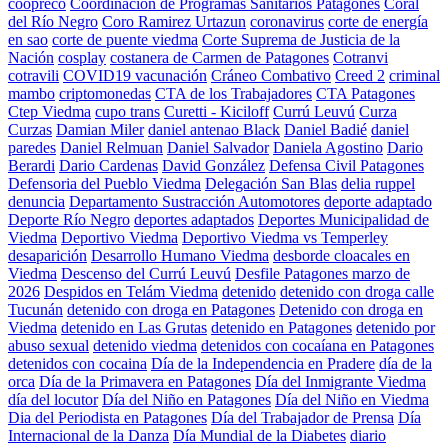
coopreco
Coordinación de Programas Sanitarios Patagones
Coral
del Río Negro
Coro Ramirez Urtazun
coronavirus
corte de energía
en sao
corte de puente viedma
Corte Suprema de Justicia de la
Nación
cosplay
costanera de Carmen de Patagones
Cotranvi
cotravili
COVID19 vacunación
Cráneo Combativo
Creed 2
criminal
mambo
criptomonedas
CTA de los Trabajadores
CTA Patagones
Ctep Viedma
cupo trans
Curetti - Kiciloff
Currú Leuvú
Curza
Curzas
Damian Miler
daniel antenao Black
Daniel Badié
daniel
paredes
Daniel Relmuan
Daniel Salvador
Daniela Agostino
Dario
Berardi
Dario Cardenas
David González
Defensa Civil Patagones
Defensoria del Pueblo Viedma
Delegación San Blas
delia ruppel
denuncia
Departamento Sustracción Automotores
deporte adaptado
Deporte Río Negro
deportes adaptados
Deportes Municipalidad de
Viedma
Deportivo Viedma
Deportivo Viedma vs Temperley
desaparición
Desarrollo Humano Viedma
desborde cloacales en
Viedma
Descenso del Currú Leuvú
Desfile Patagones marzo de
2026
Despidos en Telám Viedma
detenido
detenido con droga calle
Tucunán
detenido con droga en Patagones
Detenido con droga en
Viedma
detenido en Las Grutas
detenido en Patagones
detenido por
abuso sexual
detenido viedma
detenidos con cocaíana en Patagones
detenidos con cocaina
Día de la Independencia en Pradere
día de la
orca
Día de la Primavera en Patagones
Día del Inmigrante Viedma
día del locutor
Día del Niño en Patagones
Día del Niño en Viedma
Dia del Periodista en Patagones
Día del Trabajador de Prensa
Día
Internacional de la Danza
Día Mundial de la Diabetes
diario