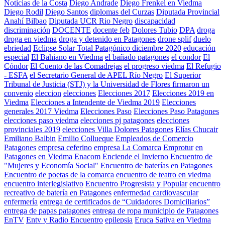
Noticias de la Costa
Diego Andrade
Diego Frenkel en Viedma
Diego Rodil
Diego Santos
diplomas del Curzas
Diputada Provincial
Anahí Bilbao
Diputada UCR Rio Negro
discapacidad
discriminación
DOCENTE
docente feb
Dolores Tubio
DPA
droga
droga en viedma
droga y detenido en Patagones
drone splif
duelo
ebriedad
Eclipse Solar Total Patagónico diciembre 2020
educación
especial
El Bahiano en Viedma
el bañado patagones
el condor
El
Cóndor
El Cuento de las Comadrejas
el progreso viedma
El Refugio
- ESFA
el Secretario General de APEL Río Negro
El Superior
Tribunal de Justicia (STJ) y la Universidad de Flores firmaron un
convenio
eleccion
elecciones
Elecciones 2017
Elecciones 2019 en
Viedma
Elecciones a Intendente de Viedma 2019
Elecciones
generales 2017 Viedma
Elecciones Paso
Elecciones Paso Patagones
elecciones paso viedma
elecciones pj patagones
elecciones
provinciales 2019
elecciones Villa Dolores Patagones
Elías Chucair
Emiliano Balbin
Emilio Collueque
Empleados de Comercio
Patagones
empresa ceferino
empresa La Comarca
Emprotur
en
Patagones
en Viedma
Enacom
Enciende el Invierno
Encuentro de
"Mujeres y Economía Social"
Encuentro de baterías en Patagones
Encuentro de poetas de la comarca
encuentro de teatro en viedma
encuentro interlegislativo
Encuentro Progresista y Popular
encuentro
recreativo de batería en Patagones
enfermedad cardiovascular
enfermería
entrega de certificados de “Cuidadores Domiciliarios”
entrega de papas patagones
entrega de ropa municipio de Patagones
EnTV
Entv y Radio Encuentro
epilepsia
Eruca Sativa en Viedma