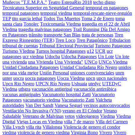
Muñecos "T.E.M.P.A."
Teatro EstepaRio 2018
techo digno
Tecnicatura Superior en Seguridad General
temporal en patagones
temporal patagones
temporal viedma
temporal-rescate-nieve-reguión
TEP
tito garcia lethal
Todos Tus Muertos
Toma 2 de Enero
toma
santa clara
Tonolec
Toxicomanía Viedma
tragedia en el 22 de Abril
Viedma
tragedia malvinas patagones
Trail Running Día Del Amigo
en Patagones
tránsito
transporte San Blas
trata de personas
Tren
Expreso Rionegrino (TER)
Tren Loco
Tren Patagónico
Tribulacion
tribunal de cuentas
Tribunal Electoral Provincial
Turismo Patagones
Turismo VIedma
Turnos hospital Patagones
u12
UCR
ucr
patagones
ucr viedma
Udocba
Udocba Patagones
Un Lote
Un lote
una vivienda
una Vivienda
Una Vivienda"
UNCo
UNCo Viedma
Unidad Ciudadana Patagones
Unidad Ciudadana Río Negro
unidos
por una vida mejor
Unión Personal
uniones convivenciales
unrn
unter
uocra
uocra patagones
Uocra Viedma
upcn
upcn nacionales
Upcn Rio Negro
UPCN Río Negro
Ushuaia
utedyc
UTEDyC
Viedma
uthgra
vacunación antigripal
vacunación antirrábica
vacunas antigripales
Vacunatorio hospital Zatti
Vacunatorio
Patagones
vacunatorio viedma
Vacunatorio Zatti
Valcheta
autoridades
Van Der Sandt
Vanesa Seguel
vecinos autoconvocados
Ventilación No Invasiva (VNI)
verano en El Cóndor
Verano
Saludable
Veterano de Malvinas
vetos
videojuegos
Viedma
Viedma
Digital
Viejas Locas en Viedma
villa 7 de marzo
Villa del Carmen
Villa Lynch
villa rita
Villalonga
Violencia de genero el condor
viedma
violencia de genero viedma
Virginia Bono
Vivero
Vivero