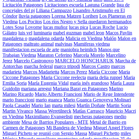
Licitación Patagones
Licitaciones escuela Laguna Grande
liga de
concejales del pj
Liliana Campazzo
Lisandro Aristimuño en El
Cóndor
lluvia patagones
Lorena Matzen
Lorihen
Los Plameras en
Viedma
Los Pocitos
Los ríos Negro y Sella quedaron hermanados
Lotes Sosa
Lovorne
lucas muñoz
lucas pica
Lucas Roche
Lucio
Gálatro
luis vel
luminaria
mabel guzman
mabel leon
Macos Pavlin
magdalena o
magdalena odarda
Malicia en Viedma
Malón
Malon en
Patagones
maltrato animal
malvinas
Mamiferas viedma
manifestacion escuela de arte
maniobra heimlich
Manos que
Trabajan Viedma
Maraton Ceferino
Marcela Morelo
Marcelino
Jerez
Marcelo Castronovo
MARCELO HONCHARUK
Marcha de
Antorchas
marcha federal
marco tripodi
Marcos Castro
marcos
madarieta
Marcos Madarietta
Marcos Perez
María Ciccone
Maria
Ciccone Patagones
Maria Ciccone reelecta
maria delia ruppel
Maria
Emilia Soria
María Eugenia Vidal
maría inés grandoso
María Laura
Guidolin
mariana arregui
Mariana Baraj en Patagones
Marino
Marino Ricardo
Mario Alberto Francioni
Mario de Rege Intendente
mario franccioni
mario guanca
Mario Guanca Genoveva Molinari
Paola Casadei
Mario Ian
marta milesi
Martín Doñate
Martin Soria
Martin Vivanco
Massa Weretilneck
Matías Carrasco
Mauricio Macri
en Viedma
Maximiliano Evangelisti
mecheras patagones
medio
ambiente
Mesa de Barrios Populares - MTE
Metal de Barrio en
Carmen de Patagones
Mi Bandera de Viedma
Miguel Angel Flores
Miguel Picheto se reunió con Sergio Massa
Miguel Pichetto
miles
Mónica Miranda
monólogo
montecino odarda
movilizacion 25 de