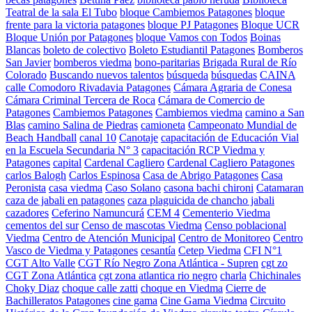
Teatral de la sala El Tubo
bloque Cambiemos Patagones
bloque
frente para la victoria patagones
bloque PJ Patagones
Bloque UCR
Bloque Unión por Patagones
bloque Vamos con Todos
Boinas
Blancas
boleto de colectivo
Boleto Estudiantil Patagones
Bomberos
San Javier
bomberos viedma
bono-paritarias
Brigada Rural de Río
Colorado
Buscando nuevos talentos
búsqueda
búsquedas
CAINA
calle Comodoro Rivadavia Patagones
Cámara Agraria de Conesa
Cámara Criminal Tercera de Roca
Cámara de Comercio de
Patagones
Cambiemos Patagones
Cambiemos viedma
camino a San
Blas
camino Salina de Piedras
camioneta
Campeonato Mundial de
Beach Handball
canal 10
Canotaje
capacitación de Educación Vial
en la Escuela Secundaria N° 3
capacitación RCP Viedma y
Patagones
capital
Cardenal Cagliero
Cardenal Cagliero Patagones
carlos Balogh
Carlos Espinosa
Casa de Abrigo Patagones
Casa
Peronista
casa viedma
Caso Solano
casona bachi chironi
Catamaran
caza de jabali en patagones
caza plaguicida de chancho jabali
cazadores
Ceferino Namuncurá
CEM 4
Cementerio Viedma
cementos del sur
Censo de mascotas Viedma
Censo poblacional
Viedma
Centro de Atención Municipal
Centro de Monitoreo
Centro
Vasco de Viedma y Patagones
cesantía
Cetep Viedma
CFI N°1
CGT Alto Valle
CGT Río Negro Zona Atlántica - Supren
cgt zo
CGT Zona Atlántica
cgt zona atlantica rio negro
charla
Chichinales
Choky Diaz
choque calle zatti
choque en Viedma
Cierre de
Bachilleratos Patagones
cine gama
Cine Gama Viedma
Circuito