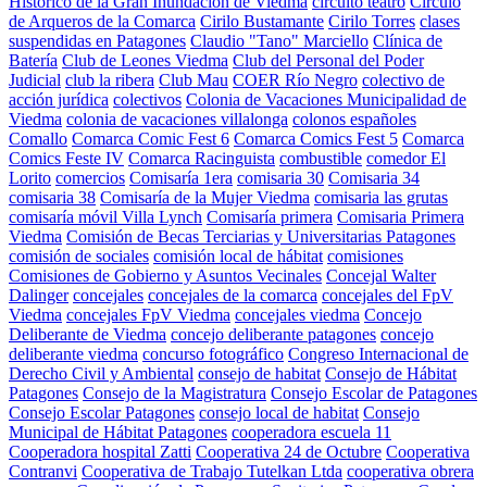
Histórico de la Gran Inundación de Viedma
circuito teatro
Círculo
de Arqueros de la Comarca
Cirilo Bustamante
Cirilo Torres
clases
suspendidas en Patagones
Claudio "Tano" Marciello
Clínica de
Batería
Club de Leones Viedma
Club del Personal del Poder
Judicial
club la ribera
Club Mau
COER Río Negro
colectivo de
acción jurídica
colectivos
Colonia de Vacaciones Municipalidad de
Viedma
colonia de vacaciones villalonga
colonos españoles
Comallo
Comarca Comic Fest 6
Comarca Comics Fest 5
Comarca
Comics Feste IV
Comarca Racinguista
combustible
comedor El
Lorito
comercios
Comisaría 1era
comisaria 30
Comisaria 34
comisaria 38
Comisaría de la Mujer Viedma
comisaria las grutas
comisaría móvil Villa Lynch
Comisaría primera
Comisaria Primera
Viedma
Comisión de Becas Terciarias y Universitarias Patagones
comisión de sociales
comisión local de hábitat
comisiones
Comisiones de Gobierno y Asuntos Vecinales
Concejal Walter
Dalinger
concejales
concejales de la comarca
concejales del FpV
Viedma
concejales FpV Viedma
concejales viedma
Concejo
Deliberante de Viedma
concejo deliberante patagones
concejo
deliberante viedma
concurso fotográfico
Congreso Internacional de
Derecho Civil y Ambiental
consejo de habitat
Consejo de Hábitat
Patagones
Consejo de la Magistratura
Consejo Escolar de Patagones
Consejo Escolar Patagones
consejo local de habitat
Consejo
Municipal de Hábitat Patagones
cooperadora escuela 11
Cooperadora hospital Zatti
Cooperativa 24 de Octubre
Cooperativa
Contranvi
Cooperativa de Trabajo Tutelkan Ltda
cooperativa obrera