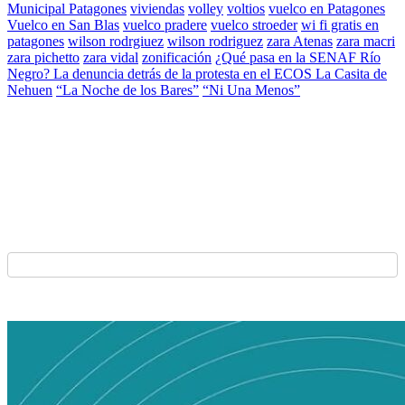
Municipal Patagones
viviendas
volley
voltios
vuelco en Patagones
Vuelco en San Blas
vuelco pradere
vuelco stroeder
wi fi gratis en
patagones
wilson rodrgiuez
wilson rodriguez
zara Atenas
zara macri
zara pichetto
zara vidal
zonificación
¿Qué pasa en la SENAF Río
Negro? La denuncia detrás de la protesta en el ECOS La Casita de
Nehuen
“La Noche de los Bares”
“Ni Una Menos”