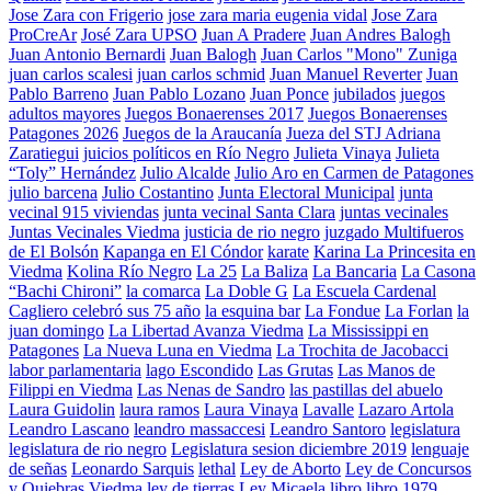
Jose Zara con Frigerio
jose zara maria eugenia vidal
Jose Zara
ProCreAr
José Zara UPSO
Juan A Pradere
Juan Andres Balogh
Juan Antonio Bernardi
Juan Balogh
Juan Carlos "Mono" Zuniga
juan carlos scalesi
juan carlos schmid
Juan Manuel Reverter
Juan
Pablo Barreno
Juan Pablo Lozano
Juan Ponce
jubilados
juegos
adultos mayores
Juegos Bonaerenses 2017
Juegos Bonaerenses
Patagones 2026
Juegos de la Araucanía
Jueza del STJ Adriana
Zaratiegui
juicios políticos en Río Negro
Julieta Vinaya
Julieta
“Toly” Hernández
Julio Alcalde
Julio Aro en Carmen de Patagones
julio barcena
Julio Costantino
Junta Electoral Municipal
junta
vecinal 915 viviendas
junta vecinal Santa Clara
juntas vecinales
Juntas Vecinales Viedma
justicia de rio negro
juzgado Multifueros
de El Bolsón
Kapanga en El Cóndor
karate
Karina La Princesita en
Viedma
Kolina Río Negro
La 25
La Baliza
La Bancaria
La Casona
“Bachi Chironi”
la comarca
La Doble G
La Escuela Cardenal
Cagliero celebró sus 75 año
la esquina bar
La Fondue
La Forlan
la
juan domingo
La Libertad Avanza Viedma
La Mississippi en
Patagones
La Nueva Luna en Viedma
La Trochita de Jacobacci
labor parlamentaria
lago Escondido
Las Grutas
Las Manos de
Filippi en Viedma
Las Nenas de Sandro
las pastillas del abuelo
Laura Guidolin
laura ramos
Laura Vinaya
Lavalle
Lazaro Artola
Leandro Lascano
leandro massaccesi
Leandro Santoro
legislatura
legislatura de rio negro
Legislatura sesion diciembre 2019
lenguaje
de señas
Leonardo Sarquis
lethal
Ley de Aborto
Ley de Concursos
y Quiebras Viedma
ley de tierras
Ley Micaela
libro
libro 1979