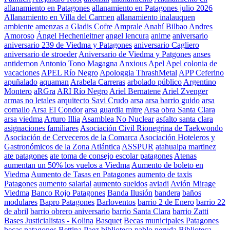
allanamiento en Patagones
allanamiento en Patagones julio 2026
Allanamiento en Villa del Carmen
allanamiento inalauquen
ambiente
amenzas a Gladis Cofre
Amprale
Anahí Bilbao
Andres
Amoroso
Ángel Hechenleitner
angel lencura
anime
aniversario
aniversario 239 de Viedma y Patagones
aniversario Cagliero
aniversario de stroeder
Aniversario de Viedma y Patgones
anses
antidemon
Antonio Tono Magagna
Anxious
Apel
Apel colonia de
vacaciones
APEL Río Negro
Apologgia ThrashMetal
APP Ceferino
apuñalado
aquaman
Arabela Carreras
arbolado público
Argentino
Montero
aRGra
ARI Río Negro
Ariel Bernatene
Ariel Zvenger
armas no letales
arquitecto Savi Crudo
arsa
arsa barrio guido
arsa
comallo
Arsa El Condor
arsa guardia mitre
Arsa obra Santa Clara
arsa viedma
Arturo Illia
Asamblea No Nuclear
asfalto santa clara
asignaciones familiares
Asociación Civil Rionegrina de Taekwondo
Asociación de Cerveceros de la Comarca
Asociación Hoteleros y
Gastronómicos de la Zona Atlántica
ASSPUR
atahualpa martinez
ate patagones
ate toma de consejo escolar patagones
Atenas
aumentan un 50% los vuelos a Viedma
Aumento de boleto en
Viedma
Aumento de Tasas en Patagones
aumento de taxis
Patagones
aumento salarial
aumento sueldos
aviadi
Avión Mirage
Viedma
Banco Rojo Patagones
Banda Ilusión
bandera
baños
modulares
Bapro Patagones
Barloventos
barrio 2 de Enero
barrio 22
de abril
barrio obrero aniversario
barrio Santa Clara
barrio Zatti
Bases Justicialistas - Kolina
Basquet
Becas municipales Patagones
becas patagones
Bettina Paez
biblioteca pablo neruda
Biblioteca