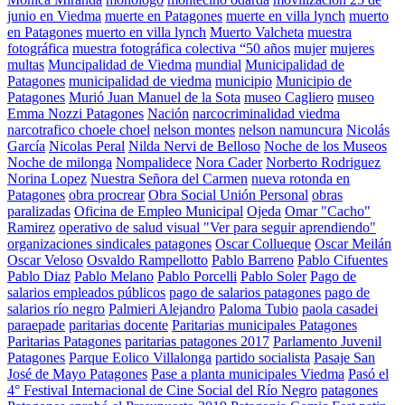
junio en Viedma
muerte en Patagones
muerte en villa lynch
muerto
en Patagones
muerto en villa lynch
Muerto Valcheta
muestra
fotográfica
muestra fotográfica colectiva “50 años
mujer
mujeres
multas
Muncipalidad de Viedma
mundial
Municipalidad de
Patagones
municipalidad de viedma
municipio
Municipio de
Patagones
Murió Juan Manuel de la Sota
museo Cagliero
museo
Emma Nozzi Patagones
Nación
narcocriminalidad viedma
narcotrafico choele choel
nelson montes
nelson namuncura
Nicolás
García
Nicolas Peral
Nilda Nervi de Belloso
Noche de los Museos
Noche de milonga
Nompalidece
Nora Cader
Norberto Rodriguez
Norina Lopez
Nuestra Señora del Carmen
nueva rotonda en
Patagones
obra procrear
Obra Social Unión Personal
obras
paralizadas
Oficina de Empleo Municipal
Ojeda
Omar "Cacho"
Ramirez
operativo de salud visual "Ver para seguir aprendiendo"
organizaciones sindicales patagones
Oscar Collueque
Oscar Meilán
Oscar Veloso
Osvaldo Rampellotto
Pablo Barreno
Pablo Cifuentes
Pablo Diaz
Pablo Melano
Pablo Porcelli
Pablo Soler
Pago de
salarios empleados públicos
pago de salarios patagones
pago de
salarios río negro
Palmieri Alejandro
Paloma Tubio
paola casadei
paraepade
paritarias docente
Paritarias municipales Patagones
Paritarias Patagones
paritarias patagones 2017
Parlamento Juvenil
Patagones
Parque Eolico Villalonga
partido socialista
Pasaje San
José de Mayo Patagones
Pase a planta municipales Viedma
Pasó el
4° Festival Internacional de Cine Social del Río Negro
patagones