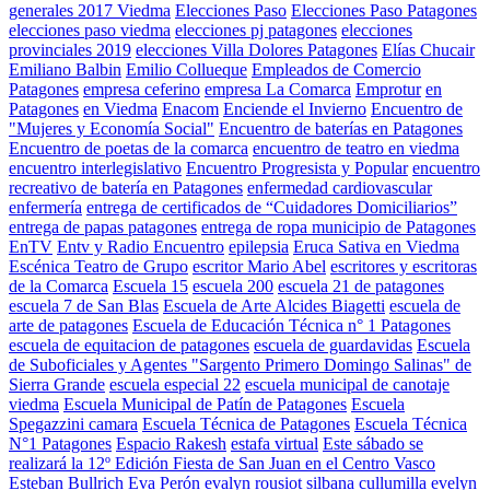
generales 2017 Viedma
Elecciones Paso
Elecciones Paso Patagones
elecciones paso viedma
elecciones pj patagones
elecciones
provinciales 2019
elecciones Villa Dolores Patagones
Elías Chucair
Emiliano Balbin
Emilio Collueque
Empleados de Comercio
Patagones
empresa ceferino
empresa La Comarca
Emprotur
en
Patagones
en Viedma
Enacom
Enciende el Invierno
Encuentro de
"Mujeres y Economía Social"
Encuentro de baterías en Patagones
Encuentro de poetas de la comarca
encuentro de teatro en viedma
encuentro interlegislativo
Encuentro Progresista y Popular
encuentro
recreativo de batería en Patagones
enfermedad cardiovascular
enfermería
entrega de certificados de “Cuidadores Domiciliarios”
entrega de papas patagones
entrega de ropa municipio de Patagones
EnTV
Entv y Radio Encuentro
epilepsia
Eruca Sativa en Viedma
Escénica Teatro de Grupo
escritor Mario Abel
escritores y escritoras
de la Comarca
Escuela 15
escuela 200
escuela 21 de patagones
escuela 7 de San Blas
Escuela de Arte Alcides Biagetti
escuela de
arte de patagones
Escuela de Educación Técnica n° 1 Patagones
escuela de equitacion de patagones
escuela de guardavidas
Escuela
de Suboficiales y Agentes "Sargento Primero Domingo Salinas" de
Sierra Grande
escuela especial 22
escuela municipal de canotaje
viedma
Escuela Municipal de Patín de Patagones
Escuela
Spegazzini camara
Escuela Técnica de Patagones
Escuela Técnica
N°1 Patagones
Espacio Rakesh
estafa virtual
Este sábado se
realizará la 12º Edición Fiesta de San Juan en el Centro Vasco
Esteban Bullrich
Eva Perón
evalyn rousiot silbana cullumilla
evelyn