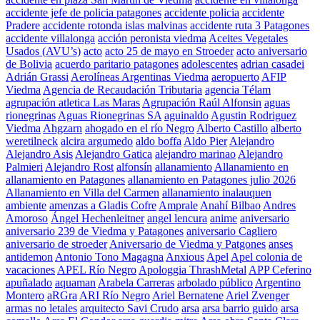
accidente jefe de policia patagones
accidente policia
accidente
Pradere
accidente rotonda islas malvinas
accidente ruta 3 Patagones
accidente villalonga
acción peronista viedma
Aceites Vegetales
Usados (AVU’s)
acto
acto 25 de mayo en Stroeder
acto aniversario
de Bolivia
acuerdo paritario patagones
adolescentes
adrian casadei
Adrián Grassi
Aerolíneas Argentinas Viedma
aeropuerto
AFIP
Viedma
Agencia de Recaudación Tributaria
agencia Télam
agrupación atletica Las Maras
Agrupación Raúl Alfonsin
aguas
rionegrinas
Aguas Rionegrinas SA
aguinaldo
Agustin Rodriguez
Viedma
Ahgzarn
ahogado en el río Negro
Alberto Castillo
alberto
weretilneck
alcira argumedo
aldo boffa
Aldo Pier
Alejandro
Alejandro Asis
Alejandro Gatica
alejandro marinao
Alejandro
Palmieri
Alejandro Rost
alfonsín
allanamiento
Allanamiento en
allanamiento en Patagones
allanamiento en Patagones julio 2026
Allanamiento en Villa del Carmen
allanamiento inalauquen
ambiente
amenzas a Gladis Cofre
Amprale
Anahí Bilbao
Andres
Amoroso
Ángel Hechenleitner
angel lencura
anime
aniversario
aniversario 239 de Viedma y Patagones
aniversario Cagliero
aniversario de stroeder
Aniversario de Viedma y Patgones
anses
antidemon
Antonio Tono Magagna
Anxious
Apel
Apel colonia de
vacaciones
APEL Río Negro
Apologgia ThrashMetal
APP Ceferino
apuñalado
aquaman
Arabela Carreras
arbolado público
Argentino
Montero
aRGra
ARI Río Negro
Ariel Bernatene
Ariel Zvenger
armas no letales
arquitecto Savi Crudo
arsa
arsa barrio guido
arsa