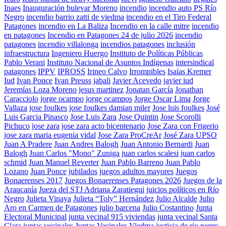
Inaes
Inauguración bulevar Moreno
incendio
incendio auto PS Río
Negro
incendio barrio zatti de viedma
incendio en el Tiro Federal
Patagones
incendio en La Baliza
Incendio en la calle mitre
incendio
en patagones
Incendio en Patagones 24 de julio 2026
incendio
patagones
incendio villalonga
incendios patagones
inclusión
infraestructura
Ingeniero Huergo
Instituto de Políticas Públicas
Pablo Verani
Instituto Nacional de Asuntos Indígenas
intersindical
patagones
IPPV
IPROSS
Irineo Calvo
Irrompibles
Isaías Kremer
Iud
Ivan Ponce
Ivan Preuss
jabali
Javier Acevedo
javier iud
Jeremías Loza Moreno
jesus martinez
Jonatan García
Jonathan
Caracciolo
jorge ocampo
jorge ocampos
Jorge Oscar Lima
Jorge
Vallaza
jose foulkes
jose foulkes damian miler
Jose luis foulkes
José
Luis Garcia Pinasco
Jose Luis Zara
Jose Quintin
Jose Scorolli
Pichuco
jose zara
jose zara acto bicentenario
Jose Zara con Frigerio
jose zara maria eugenia vidal
Jose Zara ProCreAr
José Zara UPSO
Juan A Pradere
Juan Andres Balogh
Juan Antonio Bernardi
Juan
Balogh
Juan Carlos "Mono" Zuniga
juan carlos scalesi
juan carlos
schmid
Juan Manuel Reverter
Juan Pablo Barreno
Juan Pablo
Lozano
Juan Ponce
jubilados
juegos adultos mayores
Juegos
Bonaerenses 2017
Juegos Bonaerenses Patagones 2026
Juegos de la
Araucanía
Jueza del STJ Adriana Zaratiegui
juicios políticos en Río
Negro
Julieta Vinaya
Julieta “Toly” Hernández
Julio Alcalde
Julio
Aro en Carmen de Patagones
julio barcena
Julio Costantino
Junta
Electoral Municipal
junta vecinal 915 viviendas
junta vecinal Santa
Clara
juntas vecinales
Juntas Vecinales Viedma
justicia de rio negro