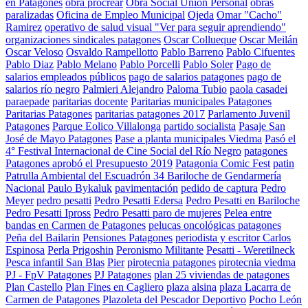
en Patagones
obra procrear
Obra Social Unión Personal
obras
paralizadas
Oficina de Empleo Municipal
Ojeda
Omar "Cacho"
Ramirez
operativo de salud visual "Ver para seguir aprendiendo"
organizaciones sindicales patagones
Oscar Collueque
Oscar Meilán
Oscar Veloso
Osvaldo Rampellotto
Pablo Barreno
Pablo Cifuentes
Pablo Diaz
Pablo Melano
Pablo Porcelli
Pablo Soler
Pago de
salarios empleados públicos
pago de salarios patagones
pago de
salarios río negro
Palmieri Alejandro
Paloma Tubio
paola casadei
paraepade
paritarias docente
Paritarias municipales Patagones
Paritarias Patagones
paritarias patagones 2017
Parlamento Juvenil
Patagones
Parque Eolico Villalonga
partido socialista
Pasaje San
José de Mayo Patagones
Pase a planta municipales Viedma
Pasó el
4° Festival Internacional de Cine Social del Río Negro
patagones
Patagones aprobó el Presupuesto 2019
Patagonia Comic Fest
patin
Patrulla Ambiental del Escuadrón 34 Bariloche de Gendarmería
Nacional
Paulo Bykaluk
pavimentación
pedido de captura
Pedro
Meyer
pedro pesatti
Pedro Pesatti Edersa
Pedro Pesatti en Bariloche
Pedro Pesatti Ipross
Pedro Pesatti paro de mujeres
Pelea entre
bandas en Carmen de Patagones
pelucas oncológicas patagones
Peña del Bailarin
Pensiones Patagones
periodista y escritor Carlos
Espinosa
Perla Prigoshin
Peronismo Militante
Pesatti - Weretilneck
Pesca infantil San Blas
Pier
pirotecnia patagones
pirotecnia viedma
PJ - FpV Patagones
PJ Patagones
plan 25 viviendas de patagones
Plan Castello
Plan Fines en Cagliero
plaza alsina
plaza Lacarra de
Carmen de Patagones
Plazoleta del Pescador Deportivo
Pocho León