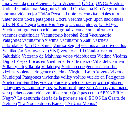
una vivienda
una Vivienda
Una Vivienda"
UNCo
UNCo Viedma
Unidad Ciudadana Patagones
Unidad Ciudadana Río Negro
unidos
por una vida mejor
Unión Personal
uniones convivenciales
unrn
unter
uocra
uocra patagones
Uocra Viedma
upcn
upcn nacionales
UPCN Río Negro
Upcn Rio Negro
Ushuaia
utedyc
UTEDyC
Viedma
uthgra
vacunación antigripal
vacunación antirrábica
vacunas antigripales
Vacunatorio hospital Zatti
Vacunatorio
Patagones
vacunatorio viedma
Vacunatorio Zatti
Valcheta
autoridades
Van Der Sandt
Vanesa Seguel
vecinos autoconvocados
Ventilación No Invasiva (VNI)
verano en El Cóndor
Verano
Saludable
Veterano de Malvinas
vetos
videojuegos
Viedma
Viedma
Digital
Viejas Locas en Viedma
villa 7 de marzo
Villa del Carmen
Villa Lynch
villa rita
Villalonga
Violencia de genero el condor
viedma
violencia de genero viedma
Virginia Bono
Vivero
Vivero
Municipal Patagones
viviendas
volley
voltios
vuelco en Patagones
Vuelco en San Blas
vuelco pradere
vuelco stroeder
wi fi gratis en
patagones
wilson rodrgiuez
wilson rodriguez
zara Atenas
zara macri
zara pichetto
zara vidal
zonificación
¿Qué pasa en la SENAF Río
Negro? La denuncia detrás de la protesta en el ECOS La Casita de
Nehuen
“La Noche de los Bares”
“Ni Una Menos”