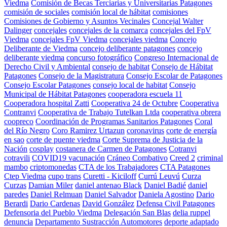
Viedma
Comisión de Becas Terciarias y Universitarias Patagones
comisión de sociales
comisión local de hábitat
comisiones
Comisiones de Gobierno y Asuntos Vecinales
Concejal Walter
Dalinger
concejales
concejales de la comarca
concejales del FpV
Viedma
concejales FpV Viedma
concejales viedma
Concejo
Deliberante de Viedma
concejo deliberante patagones
concejo
deliberante viedma
concurso fotográfico
Congreso Internacional de
Derecho Civil y Ambiental
consejo de habitat
Consejo de Hábitat
Patagones
Consejo de la Magistratura
Consejo Escolar de Patagones
Consejo Escolar Patagones
consejo local de habitat
Consejo
Municipal de Hábitat Patagones
cooperadora escuela 11
Cooperadora hospital Zatti
Cooperativa 24 de Octubre
Cooperativa
Contranvi
Cooperativa de Trabajo Tutelkan Ltda
cooperativa obrera
coopreco
Coordinación de Programas Sanitarios Patagones
Coral
del Río Negro
Coro Ramirez Urtazun
coronavirus
corte de energía
en sao
corte de puente viedma
Corte Suprema de Justicia de la
Nación
cosplay
costanera de Carmen de Patagones
Cotranvi
cotravili
COVID19 vacunación
Cráneo Combativo
Creed 2
criminal
mambo
criptomonedas
CTA de los Trabajadores
CTA Patagones
Ctep Viedma
cupo trans
Curetti - Kiciloff
Currú Leuvú
Curza
Curzas
Damian Miler
daniel antenao Black
Daniel Badié
daniel
paredes
Daniel Relmuan
Daniel Salvador
Daniela Agostino
Dario
Berardi
Dario Cardenas
David González
Defensa Civil Patagones
Defensoria del Pueblo Viedma
Delegación San Blas
delia ruppel
denuncia
Departamento Sustracción Automotores
deporte adaptado