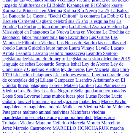
juzgado Multifueros de El Bolsón
Kapanga en El Cóndor
karate
Karina La Princesita en Viedma
Kolina Río Negro
La 25
La Baliza
La Bancaria
La Casona “Bachi Chironi”
la comarca
La Doble G
La
Escuela Cardenal Cagliero celebró sus 75 año
la esquina bar
La
Fondue
La Forlan
la juan domingo
La Libertad Avanza Viedma
La
Mississippi en Patagones
La Nueva Luna en Viedma
La Trochita de
Jacobacci
labor parlamentaria
lago Escondido
Las Grutas
Las
Manos de Filippi en Viedma
Las Nenas de Sandro
las pastillas del
abuelo
Laura Guidolin
laura ramos
Laura Vinaya
Lavalle
Lazaro
Artola
Leandro Lascano
leandro massaccesi
Leandro Santoro
legislatura
legislatura de rio negro
Legislatura sesion diciembre 2019
lenguaje de señas
Leonardo Sarquis
lethal
Ley de Aborto
Ley de
Concursos y Quiebras Viedma
ley de tierras
Ley Micaela
libro
libro
1979
Licitación Patagones
Licitaciones escuela Laguna Grande
liga
de concejales del pj
Liliana Campazzo
Lisandro Aristimuño en El
Cóndor
lluvia patagones
Lorena Matzen
Lorihen
Los Plameras en
Viedma
Los Pocitos
Los ríos Negro y Sella quedaron hermanados
Lotes Sosa
Lovorne
lucas muñoz
lucas pica
Lucas Roche
Lucio
Gálatro
luis vel
luminaria
mabel guzman
mabel leon
Macos Pavlin
magdalena o
magdalena odarda
Malicia en Viedma
Malón
Malon en
Patagones
maltrato animal
malvinas
Mamiferas viedma
manifestacion escuela de arte
maniobra heimlich
Manos que
Trabajan Viedma
Maraton Ceferino
Marcela Morelo
Marcelino
Jerez
Marcelo Castronovo
MARCELO HONCHARUK
marcha