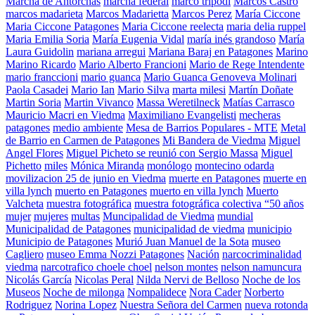
Marcha de Antorchas
marcha federal
marco tripodi
Marcos Castro
marcos madarieta
Marcos Madarietta
Marcos Perez
María Ciccone
Maria Ciccone Patagones
Maria Ciccone reelecta
maria delia ruppel
Maria Emilia Soria
María Eugenia Vidal
maría inés grandoso
María
Laura Guidolin
mariana arregui
Mariana Baraj en Patagones
Marino
Marino Ricardo
Mario Alberto Francioni
Mario de Rege Intendente
mario franccioni
mario guanca
Mario Guanca Genoveva Molinari
Paola Casadei
Mario Ian
Mario Silva
marta milesi
Martín Doñate
Martin Soria
Martin Vivanco
Massa Weretilneck
Matías Carrasco
Mauricio Macri en Viedma
Maximiliano Evangelisti
mecheras
patagones
medio ambiente
Mesa de Barrios Populares - MTE
Metal
de Barrio en Carmen de Patagones
Mi Bandera de Viedma
Miguel
Angel Flores
Miguel Picheto se reunió con Sergio Massa
Miguel
Pichetto
miles
Mónica Miranda
monólogo
montecino odarda
movilizacion 25 de junio en Viedma
muerte en Patagones
muerte en
villa lynch
muerto en Patagones
muerto en villa lynch
Muerto
Valcheta
muestra fotográfica
muestra fotográfica colectiva “50 años
mujer
mujeres
multas
Muncipalidad de Viedma
mundial
Municipalidad de Patagones
municipalidad de viedma
municipio
Municipio de Patagones
Murió Juan Manuel de la Sota
museo
Cagliero
museo Emma Nozzi Patagones
Nación
narcocriminalidad
viedma
narcotrafico choele choel
nelson montes
nelson namuncura
Nicolás García
Nicolas Peral
Nilda Nervi de Belloso
Noche de los
Museos
Noche de milonga
Nompalidece
Nora Cader
Norberto
Rodriguez
Norina Lopez
Nuestra Señora del Carmen
nueva rotonda