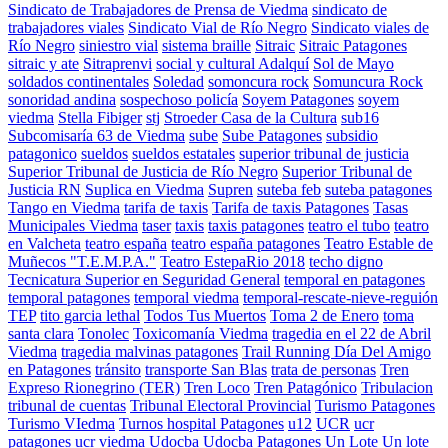
Sindicato de Trabajadores de Prensa de Viedma
sindicato de
trabajadores viales
Sindicato Vial de Río Negro
Sindicato viales de
Río Negro
siniestro vial
sistema braille
Sitraic
Sitraic Patagones
sitraic y ate
Sitraprenvi
social y cultural Adalquí
Sol de Mayo
soldados continentales
Soledad
somoncura rock
Somuncura Rock
sonoridad andina
sospechoso policía
Soyem Patagones
soyem
viedma
Stella Fibiger
stj
Stroeder Casa de la Cultura
sub16
Subcomisaría 63 de Viedma
sube
Sube Patagones
subsidio
patagonico
sueldos
sueldos estatales
superior tribunal de justicia
Superior Tribunal de Justicia de Río Negro
Superior Tribunal de
Justicia RN
Suplica en Viedma
Supren
suteba feb
suteba patagones
Tango en Viedma
tarifa de taxis
Tarifa de taxis Patagones
Tasas
Municipales Viedma
taser
taxis
taxis patagones
teatro el tubo
teatro
en Valcheta
teatro españa
teatro españa patagones
Teatro Estable de
Muñecos "T.E.M.P.A."
Teatro EstepaRio 2018
techo digno
Tecnicatura Superior en Seguridad General
temporal en patagones
temporal patagones
temporal viedma
temporal-rescate-nieve-reguión
TEP
tito garcia lethal
Todos Tus Muertos
Toma 2 de Enero
toma
santa clara
Tonolec
Toxicomanía Viedma
tragedia en el 22 de Abril
Viedma
tragedia malvinas patagones
Trail Running Día Del Amigo
en Patagones
tránsito
transporte San Blas
trata de personas
Tren
Expreso Rionegrino (TER)
Tren Loco
Tren Patagónico
Tribulacion
tribunal de cuentas
Tribunal Electoral Provincial
Turismo Patagones
Turismo VIedma
Turnos hospital Patagones
u12
UCR
ucr
patagones
ucr viedma
Udocba
Udocba Patagones
Un Lote
Un lote