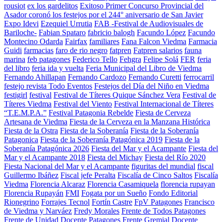
rousiot
ex los gardelitos
Exitoso Primer Concurso Provincial del
Asador coronó los festejos por el 244° aniversario de San Javier
Expo Idevi
Ezequiel Urrutia
FAB -Festival de Audiovisuales de
Bariloche-
Fabian Spataro
fabricio balogh
Facundo López
Facundo
Montecino Odarda
Fairfax
familiares
Fana Falcon Viedma
Farmacia
Guidi
farmacias
faro de rio negro
fatpren
Fatpren salarios
fauna
marina
feb patagones
Federico Tello
Fehgra
Felipe Solá
FER
feria
del libro
feria ida y vuelta
Feria Municipal del Libro de Viedma
Fernando Ahillapan
Fernando Cardozo
Fernando Curetti
ferrocarril
festejo revista Todo Eventos
Festejos del Día del Niño en Viedma
festigirl
festival
Festival de Títeres Quique Sánchez Vera
Festival de
Títeres Viedma
Festival del Viento
Festival Internacional de Títeres
“T.E.M.P.A.”
Festival Patagonia Rebelde
Fiesta de Cerveza
Artesana de Viedma
Fiesta de la Cerveza en la Manzana Histórica
Fiesta de la Ostra
Fiesta de la Soberanía
Fiesta de la Soberanía
Patagonica
Fiesta de la Soberanía Patagónica 2019
Fiesta de la
Soberanía Patagónica 2026
Fiesta del Mar y el Acampante
Fiesta del
Mar y el Acampante 2018
Fiesta del Michay
Fiesta del Río 2020
Fiesta Nacional del Mar y el Acampante
figuritas del mundial
fiscal
Guillermo Ibáñez
Fiscal jefe Peralta
Fiscalía de Cinco Saltos
Fiscalía
Viedma
Florencia Alcaraz
Florencia Casamiquela
florencia rupayan
Florencia Rupayán
FMI
Fogata por un Sueño
Fondo Editorial
Rionegrino
Forrajes Tecnol
Fortín Castre
FpV Patagones
Francisco
de Viedma y Narváez
Fredy Morales
Frente de Todos Patagones
Frente de Unidad Docente Patagones
Frente Gremial Docente