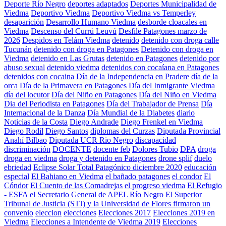
Deporte Río Negro
deportes adaptados
Deportes Municipalidad de
Viedma
Deportivo Viedma
Deportivo Viedma vs Temperley
desaparición
Desarrollo Humano Viedma
desborde cloacales en
Viedma
Descenso del Currú Leuvú
Desfile Patagones marzo de
2026
Despidos en Telám Viedma
detenido
detenido con droga calle
Tucunán
detenido con droga en Patagones
Detenido con droga en
Viedma
detenido en Las Grutas
detenido en Patagones
detenido por
abuso sexual
detenido viedma
detenidos con cocaíana en Patagones
detenidos con cocaina
Día de la Independencia en Pradere
día de la
orca
Día de la Primavera en Patagones
Día del Inmigrante Viedma
día del locutor
Día del Niño en Patagones
Día del Niño en Viedma
Dia del Periodista en Patagones
Día del Trabajador de Prensa
Día
Internacional de la Danza
Día Mundial de la Diabetes
diario
Noticias de la Costa
Diego Andrade
Diego Frenkel en Viedma
Diego Rodil
Diego Santos
diplomas del Curzas
Diputada Provincial
Anahí Bilbao
Diputada UCR Rio Negro
discapacidad
discriminación
DOCENTE
docente feb
Dolores Tubio
DPA
droga
droga en viedma
droga y detenido en Patagones
drone splif
duelo
ebriedad
Eclipse Solar Total Patagónico diciembre 2020
educación
especial
El Bahiano en Viedma
el bañado patagones
el condor
El
Cóndor
El Cuento de las Comadrejas
el progreso viedma
El Refugio
- ESFA
el Secretario General de APEL Río Negro
El Superior
Tribunal de Justicia (STJ) y la Universidad de Flores firmaron un
convenio
eleccion
elecciones
Elecciones 2017
Elecciones 2019 en
Viedma
Elecciones a Intendente de Viedma 2019
Elecciones