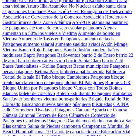
comallo
Arsa El Condor
arsa guardia mitre
Arsa obra Santa Clara
arsa viedma
Arturo Illia
Asamblea No Nuclear
asfalto santa clara
asignaciones familiares
Asociación Civil Rionegrina de Taekwondo
Asociación de Cerveceros de la Comarca
Asociación Hoteleros y
Gastronómicos de la Zona Atlántica
ASSPUR
atahualpa martinez
ate patagones
ate toma de consejo escolar patagones
Atenas
aumentan un 50% los vuelos a Viedma
Aumento de boleto en
Viedma
Aumento de Tasas en Patagones
aumento de taxis
Patagones
aumento salarial
aumento sueldos
aviadi
Avión Mirage
Viedma
Banco Rojo Patagones
Banda Ilusión
bandera
baños
modulares
Bapro Patagones
Barloventos
barrio 2 de Enero
barrio 22
de abril
barrio obrero aniversario
barrio Santa Clara
barrio Zatti
Bases Justicialistas - Kolina
Basquet
Becas municipales Patagones
becas patagones
Bettina Paez
biblioteca pablo neruda
Biblioteca
Teatral de la sala El Tubo
bloque Cambiemos Patagones
bloque
frente para la victoria patagones
bloque PJ Patagones
Bloque UCR
Bloque Unión por Patagones
bloque Vamos con Todos
Boinas
Blancas
boleto de colectivo
Boleto Estudiantil Patagones
Bomberos
San Javier
bomberos viedma
bono-paritarias
Brigada Rural de Río
Colorado
Buscando nuevos talentos
búsqueda
búsquedas
CAINA
calle Comodoro Rivadavia Patagones
Cámara Agraria de Conesa
Cámara Criminal Tercera de Roca
Cámara de Comercio de
Patagones
Cambiemos Patagones
Cambiemos viedma
camino a San
Blas
camino Salina de Piedras
camioneta
Campeonato Mundial de
Beach Handball
canal 10
Canotaje
capacitación de Educación Vial