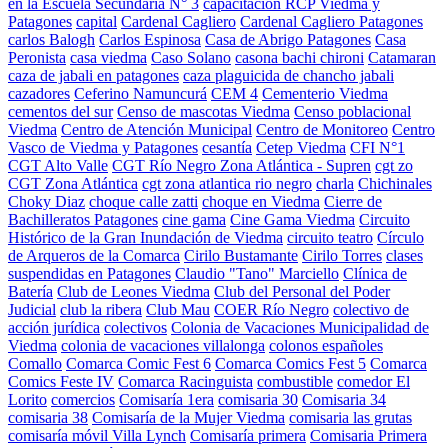
en la Escuela Secundaria N° 3
capacitación RCP Viedma y
Patagones
capital
Cardenal Cagliero
Cardenal Cagliero Patagones
carlos Balogh
Carlos Espinosa
Casa de Abrigo Patagones
Casa
Peronista
casa viedma
Caso Solano
casona bachi chironi
Catamaran
caza de jabali en patagones
caza plaguicida de chancho jabali
cazadores
Ceferino Namuncurá
CEM 4
Cementerio Viedma
cementos del sur
Censo de mascotas Viedma
Censo poblacional
Viedma
Centro de Atención Municipal
Centro de Monitoreo
Centro
Vasco de Viedma y Patagones
cesantía
Cetep Viedma
CFI N°1
CGT Alto Valle
CGT Río Negro Zona Atlántica - Supren
cgt zo
CGT Zona Atlántica
cgt zona atlantica rio negro
charla
Chichinales
Choky Diaz
choque calle zatti
choque en Viedma
Cierre de
Bachilleratos Patagones
cine gama
Cine Gama Viedma
Circuito
Histórico de la Gran Inundación de Viedma
circuito teatro
Círculo
de Arqueros de la Comarca
Cirilo Bustamante
Cirilo Torres
clases
suspendidas en Patagones
Claudio "Tano" Marciello
Clínica de
Batería
Club de Leones Viedma
Club del Personal del Poder
Judicial
club la ribera
Club Mau
COER Río Negro
colectivo de
acción jurídica
colectivos
Colonia de Vacaciones Municipalidad de
Viedma
colonia de vacaciones villalonga
colonos españoles
Comallo
Comarca Comic Fest 6
Comarca Comics Fest 5
Comarca
Comics Feste IV
Comarca Racinguista
combustible
comedor El
Lorito
comercios
Comisaría 1era
comisaria 30
Comisaria 34
comisaria 38
Comisaría de la Mujer Viedma
comisaria las grutas
comisaría móvil Villa Lynch
Comisaría primera
Comisaria Primera