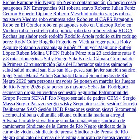
Richie Ramone
Río Negro
río Negro contaminación
río negro costa
patagones
RN Emergencias 911
roberta scavo
Roberto Julían Peréz
Cedron
Roberto Lipiante
Roberto Meschini
roberto vargas
robo a
taxista en Viedma
robo empresa edes
Robo en el CAPS Patagonia
Robo en El Cóndor
robo en patagones
robo en Unicoop
Robo en
Viedma
robo la estrella
robo policia
robo taxi
robo viedma
ROCA
Rochas legislador
rock
rodolfo
Rodolfo Artola
rodolfo cufre
rodrigo
pérez
Rody Cufre
Rogelio Frigerio en Viedma
roger garcia
Roky
Aguirre
Rolando Arrizabalaga
Rubén "Cuniyo" Maglione
Rubén
López
Ruben Molina UPCN
Rubén Pérez
ruta 23 accidente
rutas 6
y 8
rutas rionegrinas
Sal y Fuego
Sala B de la Cámara Criminal de
la Primera Circunscripción
Sala del Libertador
salarios
salmonella
salud
salud mental
san blas
san blas pesca
san javier
sanción
sandro
fogel
Santa Mamá Antula
Santiago Dalmaú
Se poJuegos de Río
Negro 2026 para personas mayores
Se ponen en marcha los Juegos
de Río Negro 2026 para personas mayores
Sebastián Rodriguez
secuestran droga en viedma
secuestro
Seguridad Patrimonial del
Grupo Pecom
SENAF Río Negro
sentada de padres CEM 4
Sergio
Massa
Sergio Palazzo
sergio wisky
Serpentor
sesión
sesión Concejo
Deliberante SAO
Sesión HCD Patagones
sesipon
sicavi
Sicomental
sicometal
silbana cullumilla
silbana cullumilla mariana arregui
Silvana Larralde
silvia horne
simulacro patagones
sindicato de
camioneros
Sindicato de la Carne de Río Negro
sindicato de la
carne de viedma
sindicato de prensa
Sindicato de Prensa de Río
Negro
sindicato de prensa de Viedma
sindicato de prensa viedma