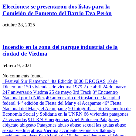
Elecciones: se presentaron dos listas para la
Comisión de Fomento del Barrio Eva Perón
octubre 28, 2025
Incendio en la zona del parque industrial de la
ciudad de Viedma
febrero 9, 2021
No comments found.
"Festival Sur Flamenco" 4ta Edición
0800-DROGAS
10 de
Diciembre
150 viviendas de viedma
1979
2 de abril
24 de marzo
247 aniversario Viedma
25 de mayo
3rd Track
3° Encuentro
Nacional por la Niñez
40 aniversario del traslado de la capital
federal
44º edición de Fiesta del Mar y el Acapamte
46° Fiesta
Nacional del Mar y el Acampante
50 fotografías”
5to Encuentro de
Economía Social y Solidaria en la UNRN
66 viviendas patagones
77 viviendas
911 RN Emergencias
Abel Pintos en Patagones
abigeato
abigeato Patagones
abuso
abuso sexual las grutas
abuso
sexual viedma
abuso Viedma
accidente avioneta villalonga
accidente en plaza San Martin de Viedma
accidente en villalonga