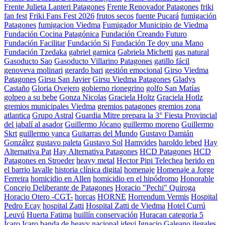
Frente Julieta Lanteri Patagones
Frente Renovador Patagones
friki
fan fest
Friki Fans Fest 2026
frutos secos
fuente Pucará
fumigación
Patagones
fumigacion Viedma
Fumigador Municipio de Viedma
Fundación Cocina Patagónica
Fundación Creando Futuro
Fundación Facilitar
Fundación Si
Fundación Te doy una Mano
Fundación Tzedaka
gabriel garnica
Gabriela Michetti
gas natural
Gasoducto Sao
Gasoducto Villarino Patagones
gatillo fácil
genoveva molinari
gerardo bari
gestión emocional
Girso Viedma
Patagones
Girsu San Javier
Girsu Viedma Patagones
Gladys
Castaño
Gloria Ovejero
gobierno rionegrino
golfo San Matías
golpeo a su bebe
Gonza Nicolas
Graciela Holtz
Graciela Hotlz
gremios municipales Viedma
gremios patagones
gremios zona
atlantica
Grupo Astral
Guardia Mitre prepara la 3° Fiesta Provincial
del jabalí al asador
Guillermo Jócano
guillermo moreno
Guillermo
Skrt
guillermo yanca
Guitarras del Mundo
Gustavo Damián
González
gustavo paleta
Gustavo Sol
Hamvides
haroldo lebed
Hay
Alternativa Pat
Hay Alternativa Patagones
HCD Patagones
HCD
Patagones en Stroeder
heavy metal
Hector Pipi Telechea
herido en
el barrio lavalle
historia clínica digital
homenaje
Homenaje a Jorge
Ferreira
homicidio en Allen
homicidio en el hipódromo
Honorable
Concejo Deliberante de Patagones
Horacio "Pechi" Quiroga
Horacio Otero -CGT-
horcas
HORNE
Horrendum Vermis
Hospital
Pedro Ecay
hospital Zatti
Hospital Zatti de Viedma
Hotel Currú
Leuvú
Huerta Fatima
huillín conservación
Huracan categoria 5
Ícaro
Icaro banda de heavy nacional
idevi
Ignacio Galeano
ilegales