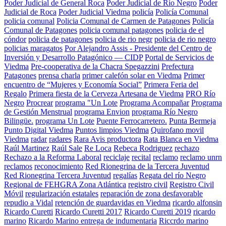
Poder Judicial de General Roca
Poder Judicial de Río Negro
Poder
Judicial de Roca
Poder Judicial Viedma
policía
Policía Comunal
policia comunal
Policia Comunal de Carmen de Patagones
Policía
Comunal de Patagones
policia comunal patagones
policia de el
cóndor
policia de patagones
policia de rio negr
policia de rio negro
policias maragatos
Por Alejandro Assis - Presidente del Centro de
Inversión y Desarrollo Patagónico — CIDP
Portal de Servicios de
Viedma
Pre-cooperativa de la Chacra Spegazzini
Prefectura
Patagones
prensa charla
primer calefón solar en Viedma
Primer
encuentro de “Mujeres y Economía Social”
Primera Feria del
Regalo
Primera fiesta de la Cerveza Artesana de Viedma
PRO Río
Negro
Procrear
programa "Un Lote
Programa Acompañar
Programa
de Gestión Menstrual
programa Envion
programa Río Negro
Bilingüe.
programa Un Lote
Puente Ferrocarretero.
Punta Bermeja
Punto Digital Viedma
Puntos limpios Viedma
Quirofano movil
Viedma
radar
radares
Rara Avis productora
Rata Blanca en Viedma
Raúl Martinez
Raúl Sale
Re Loca
Rebeca Rodriguez
rechazo
Rechazo a la Reforma Laboral
reciclaje
recital
reclamo
reclamo unrn
reclamos
reconocimiento
Red Rionegrina de la Tercera Juventud
Red Rionegrina Tercera Juventud
regalías
Regata del río Negro
Regional de FEHGRA Zona Atlántica
registro civil
Registro Civil
Móvil
regularización estatales
reparación de zona desfavorable
repudio a Vidal
retención de guardavidas en Viedma
ricardo alfonsin
Ricardo Curetti
Ricardo Curetti 2017
Ricardo Curetti 2019
ricardo
marino
Ricardo Marino entrega de indumentaria
Riccrdo marino