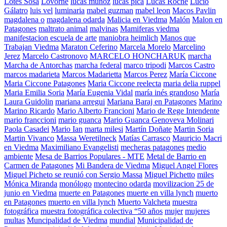
Lotes Sosa
Lovorne
lucas muñoz
lucas pica
Lucas Roche
Lucio
Gálatro
luis vel
luminaria
mabel guzman
mabel leon
Macos Pavlin
magdalena o
magdalena odarda
Malicia en Viedma
Malón
Malon en
Patagones
maltrato animal
malvinas
Mamiferas viedma
manifestacion escuela de arte
maniobra heimlich
Manos que
Trabajan Viedma
Maraton Ceferino
Marcela Morelo
Marcelino
Jerez
Marcelo Castronovo
MARCELO HONCHARUK
marcha
Marcha de Antorchas
marcha federal
marco tripodi
Marcos Castro
marcos madarieta
Marcos Madarietta
Marcos Perez
María Ciccone
Maria Ciccone Patagones
Maria Ciccone reelecta
maria delia ruppel
Maria Emilia Soria
María Eugenia Vidal
maría inés grandoso
María
Laura Guidolin
mariana arregui
Mariana Baraj en Patagones
Marino
Marino Ricardo
Mario Alberto Francioni
Mario de Rege Intendente
mario franccioni
mario guanca
Mario Guanca Genoveva Molinari
Paola Casadei
Mario Ian
marta milesi
Martín Doñate
Martin Soria
Martin Vivanco
Massa Weretilneck
Matías Carrasco
Mauricio Macri
en Viedma
Maximiliano Evangelisti
mecheras patagones
medio
ambiente
Mesa de Barrios Populares - MTE
Metal de Barrio en
Carmen de Patagones
Mi Bandera de Viedma
Miguel Angel Flores
Miguel Picheto se reunió con Sergio Massa
Miguel Pichetto
miles
Mónica Miranda
monólogo
montecino odarda
movilizacion 25 de
junio en Viedma
muerte en Patagones
muerte en villa lynch
muerto
en Patagones
muerto en villa lynch
Muerto Valcheta
muestra
fotográfica
muestra fotográfica colectiva “50 años
mujer
mujeres
multas
Muncipalidad de Viedma
mundial
Municipalidad de