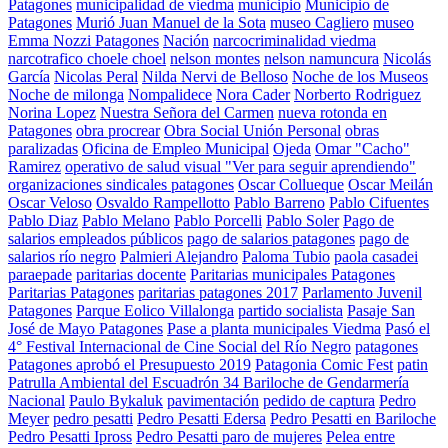
Patagones
municipalidad de viedma
municipio
Municipio de
Patagones
Murió Juan Manuel de la Sota
museo Cagliero
museo
Emma Nozzi Patagones
Nación
narcocriminalidad viedma
narcotrafico choele choel
nelson montes
nelson namuncura
Nicolás
García
Nicolas Peral
Nilda Nervi de Belloso
Noche de los Museos
Noche de milonga
Nompalidece
Nora Cader
Norberto Rodriguez
Norina Lopez
Nuestra Señora del Carmen
nueva rotonda en
Patagones
obra procrear
Obra Social Unión Personal
obras
paralizadas
Oficina de Empleo Municipal
Ojeda
Omar "Cacho"
Ramirez
operativo de salud visual "Ver para seguir aprendiendo"
organizaciones sindicales patagones
Oscar Collueque
Oscar Meilán
Oscar Veloso
Osvaldo Rampellotto
Pablo Barreno
Pablo Cifuentes
Pablo Diaz
Pablo Melano
Pablo Porcelli
Pablo Soler
Pago de
salarios empleados públicos
pago de salarios patagones
pago de
salarios río negro
Palmieri Alejandro
Paloma Tubio
paola casadei
paraepade
paritarias docente
Paritarias municipales Patagones
Paritarias Patagones
paritarias patagones 2017
Parlamento Juvenil
Patagones
Parque Eolico Villalonga
partido socialista
Pasaje San
José de Mayo Patagones
Pase a planta municipales Viedma
Pasó el
4° Festival Internacional de Cine Social del Río Negro
patagones
Patagones aprobó el Presupuesto 2019
Patagonia Comic Fest
patin
Patrulla Ambiental del Escuadrón 34 Bariloche de Gendarmería
Nacional
Paulo Bykaluk
pavimentación
pedido de captura
Pedro
Meyer
pedro pesatti
Pedro Pesatti Edersa
Pedro Pesatti en Bariloche
Pedro Pesatti Ipross
Pedro Pesatti paro de mujeres
Pelea entre