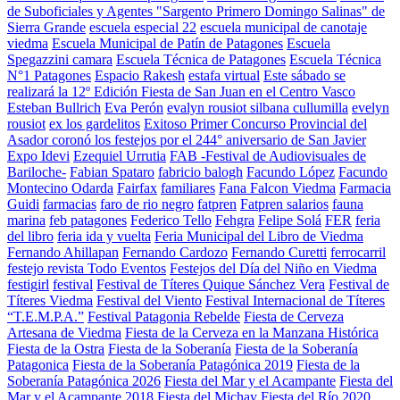
de Suboficiales y Agentes "Sargento Primero Domingo Salinas" de
Sierra Grande
escuela especial 22
escuela municipal de canotaje
viedma
Escuela Municipal de Patín de Patagones
Escuela
Spegazzini camara
Escuela Técnica de Patagones
Escuela Técnica
N°1 Patagones
Espacio Rakesh
estafa virtual
Este sábado se
realizará la 12º Edición Fiesta de San Juan en el Centro Vasco
Esteban Bullrich
Eva Perón
evalyn rousiot silbana cullumilla
evelyn
rousiot
ex los gardelitos
Exitoso Primer Concurso Provincial del
Asador coronó los festejos por el 244° aniversario de San Javier
Expo Idevi
Ezequiel Urrutia
FAB -Festival de Audiovisuales de
Bariloche-
Fabian Spataro
fabricio balogh
Facundo López
Facundo
Montecino Odarda
Fairfax
familiares
Fana Falcon Viedma
Farmacia
Guidi
farmacias
faro de rio negro
fatpren
Fatpren salarios
fauna
marina
feb patagones
Federico Tello
Fehgra
Felipe Solá
FER
feria
del libro
feria ida y vuelta
Feria Municipal del Libro de Viedma
Fernando Ahillapan
Fernando Cardozo
Fernando Curetti
ferrocarril
festejo revista Todo Eventos
Festejos del Día del Niño en Viedma
festigirl
festival
Festival de Títeres Quique Sánchez Vera
Festival de
Títeres Viedma
Festival del Viento
Festival Internacional de Títeres
“T.E.M.P.A.”
Festival Patagonia Rebelde
Fiesta de Cerveza
Artesana de Viedma
Fiesta de la Cerveza en la Manzana Histórica
Fiesta de la Ostra
Fiesta de la Soberanía
Fiesta de la Soberanía
Patagonica
Fiesta de la Soberanía Patagónica 2019
Fiesta de la
Soberanía Patagónica 2026
Fiesta del Mar y el Acampante
Fiesta del
Mar y el Acampante 2018
Fiesta del Michay
Fiesta del Río 2020