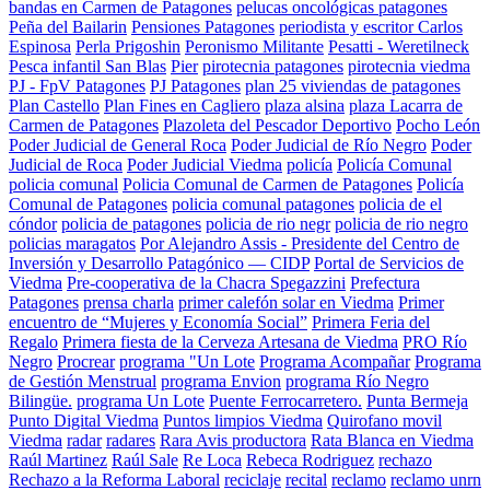
bandas en Carmen de Patagones
pelucas oncológicas patagones
Peña del Bailarin
Pensiones Patagones
periodista y escritor Carlos
Espinosa
Perla Prigoshin
Peronismo Militante
Pesatti - Weretilneck
Pesca infantil San Blas
Pier
pirotecnia patagones
pirotecnia viedma
PJ - FpV Patagones
PJ Patagones
plan 25 viviendas de patagones
Plan Castello
Plan Fines en Cagliero
plaza alsina
plaza Lacarra de
Carmen de Patagones
Plazoleta del Pescador Deportivo
Pocho León
Poder Judicial de General Roca
Poder Judicial de Río Negro
Poder
Judicial de Roca
Poder Judicial Viedma
policía
Policía Comunal
policia comunal
Policia Comunal de Carmen de Patagones
Policía
Comunal de Patagones
policia comunal patagones
policia de el
cóndor
policia de patagones
policia de rio negr
policia de rio negro
policias maragatos
Por Alejandro Assis - Presidente del Centro de
Inversión y Desarrollo Patagónico — CIDP
Portal de Servicios de
Viedma
Pre-cooperativa de la Chacra Spegazzini
Prefectura
Patagones
prensa charla
primer calefón solar en Viedma
Primer
encuentro de “Mujeres y Economía Social”
Primera Feria del
Regalo
Primera fiesta de la Cerveza Artesana de Viedma
PRO Río
Negro
Procrear
programa "Un Lote
Programa Acompañar
Programa
de Gestión Menstrual
programa Envion
programa Río Negro
Bilingüe.
programa Un Lote
Puente Ferrocarretero.
Punta Bermeja
Punto Digital Viedma
Puntos limpios Viedma
Quirofano movil
Viedma
radar
radares
Rara Avis productora
Rata Blanca en Viedma
Raúl Martinez
Raúl Sale
Re Loca
Rebeca Rodriguez
rechazo
Rechazo a la Reforma Laboral
reciclaje
recital
reclamo
reclamo unrn