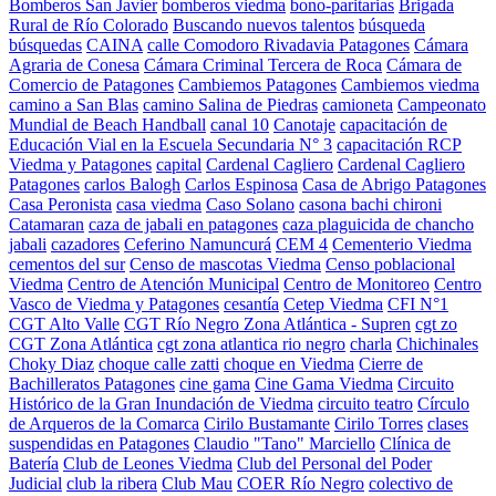
Bomberos San Javier
bomberos viedma
bono-paritarias
Brigada
Rural de Río Colorado
Buscando nuevos talentos
búsqueda
búsquedas
CAINA
calle Comodoro Rivadavia Patagones
Cámara
Agraria de Conesa
Cámara Criminal Tercera de Roca
Cámara de
Comercio de Patagones
Cambiemos Patagones
Cambiemos viedma
camino a San Blas
camino Salina de Piedras
camioneta
Campeonato
Mundial de Beach Handball
canal 10
Canotaje
capacitación de
Educación Vial en la Escuela Secundaria N° 3
capacitación RCP
Viedma y Patagones
capital
Cardenal Cagliero
Cardenal Cagliero
Patagones
carlos Balogh
Carlos Espinosa
Casa de Abrigo Patagones
Casa Peronista
casa viedma
Caso Solano
casona bachi chironi
Catamaran
caza de jabali en patagones
caza plaguicida de chancho
jabali
cazadores
Ceferino Namuncurá
CEM 4
Cementerio Viedma
cementos del sur
Censo de mascotas Viedma
Censo poblacional
Viedma
Centro de Atención Municipal
Centro de Monitoreo
Centro
Vasco de Viedma y Patagones
cesantía
Cetep Viedma
CFI N°1
CGT Alto Valle
CGT Río Negro Zona Atlántica - Supren
cgt zo
CGT Zona Atlántica
cgt zona atlantica rio negro
charla
Chichinales
Choky Diaz
choque calle zatti
choque en Viedma
Cierre de
Bachilleratos Patagones
cine gama
Cine Gama Viedma
Circuito
Histórico de la Gran Inundación de Viedma
circuito teatro
Círculo
de Arqueros de la Comarca
Cirilo Bustamante
Cirilo Torres
clases
suspendidas en Patagones
Claudio "Tano" Marciello
Clínica de
Batería
Club de Leones Viedma
Club del Personal del Poder
Judicial
club la ribera
Club Mau
COER Río Negro
colectivo de