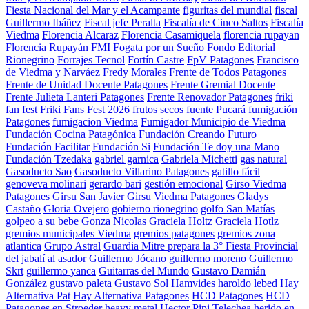
Fiesta Nacional del Mar y el Acampante
figuritas del mundial
fiscal
Guillermo Ibáñez
Fiscal jefe Peralta
Fiscalía de Cinco Saltos
Fiscalía
Viedma
Florencia Alcaraz
Florencia Casamiquela
florencia rupayan
Florencia Rupayán
FMI
Fogata por un Sueño
Fondo Editorial
Rionegrino
Forrajes Tecnol
Fortín Castre
FpV Patagones
Francisco
de Viedma y Narváez
Fredy Morales
Frente de Todos Patagones
Frente de Unidad Docente Patagones
Frente Gremial Docente
Frente Julieta Lanteri Patagones
Frente Renovador Patagones
friki
fan fest
Friki Fans Fest 2026
frutos secos
fuente Pucará
fumigación
Patagones
fumigacion Viedma
Fumigador Municipio de Viedma
Fundación Cocina Patagónica
Fundación Creando Futuro
Fundación Facilitar
Fundación Si
Fundación Te doy una Mano
Fundación Tzedaka
gabriel garnica
Gabriela Michetti
gas natural
Gasoducto Sao
Gasoducto Villarino Patagones
gatillo fácil
genoveva molinari
gerardo bari
gestión emocional
Girso Viedma
Patagones
Girsu San Javier
Girsu Viedma Patagones
Gladys
Castaño
Gloria Ovejero
gobierno rionegrino
golfo San Matías
golpeo a su bebe
Gonza Nicolas
Graciela Holtz
Graciela Hotlz
gremios municipales Viedma
gremios patagones
gremios zona
atlantica
Grupo Astral
Guardia Mitre prepara la 3° Fiesta Provincial
del jabalí al asador
Guillermo Jócano
guillermo moreno
Guillermo
Skrt
guillermo yanca
Guitarras del Mundo
Gustavo Damián
González
gustavo paleta
Gustavo Sol
Hamvides
haroldo lebed
Hay
Alternativa Pat
Hay Alternativa Patagones
HCD Patagones
HCD
Patagones en Stroeder
heavy metal
Hector Pipi Telechea
herido en