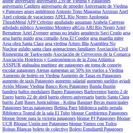
anime
aniversario
aniversario 239 de Viedma y Patagones
aniversario Cagliero
aniversario de stroeder
Aniversario de Viedma
y Patgones
anses
antidemon
Antonio Tono Magagna
Anxious
Apel
Apel colonia de vacaciones
APEL Río Negro
Apologgia
ThrashMetal
APP Ceferino
apuñalado
aquaman
Arabela Carreras
arbolado público
Argentino Montero
aRGra
ARI Río Negro
Ariel
Bernatene
Ariel Zvenger
armas no letales
arquitecto Savi Crudo
arsa
arsa barrio guido
arsa comallo
Arsa El Condor
arsa guardia mitre
Arsa obra Santa Clara
arsa viedma
Arturo Illia
Asamblea No
Nuclear
asfalto santa clara
asignaciones familiares
Asociación Civil
Rionegrina de Taekwondo
Asociación de Cerveceros de la Comarca
Asociación Hoteleros y Gastronómicos de la Zona Atlántica
ASSPUR
atahualpa martinez
ate patagones
ate toma de consejo
escolar patagones
Atenas
aumentan un 50% los vuelos a Viedma
Aumento de boleto en Viedma
Aumento de Tasas en Patagones
aumento de taxis Patagones
aumento salarial
aumento sueldos
aviadi
Avión Mirage Viedma
Banco Rojo Patagones
Banda Ilusión
bandera
baños modulares
Bapro Patagones
Barloventos
barrio 2 de
Enero
barrio 22 de abril
barrio obrero aniversario
barrio Santa Clara
barrio Zatti
Bases Justicialistas - Kolina
Basquet
Becas municipales
Patagones
becas patagones
Bettina Paez
biblioteca pablo neruda
Biblioteca Teatral de la sala El Tubo
bloque Cambiemos Patagones
bloque frente para la victoria patagones
bloque PJ Patagones
Bloque
UCR
Bloque Unión por Patagones
bloque Vamos con Todos
Boinas Blancas
boleto de colectivo
Boleto Estudiantil Patagones