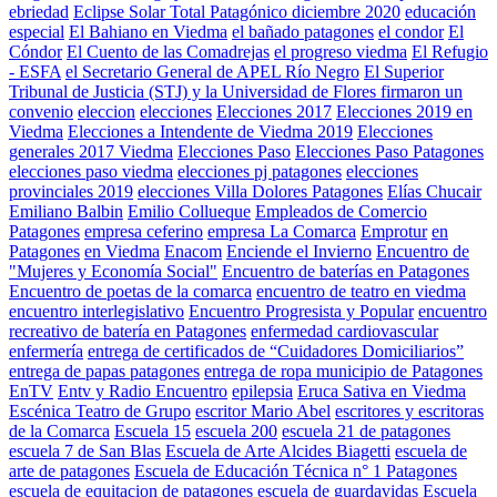
ebriedad
Eclipse Solar Total Patagónico diciembre 2020
educación
especial
El Bahiano en Viedma
el bañado patagones
el condor
El
Cóndor
El Cuento de las Comadrejas
el progreso viedma
El Refugio
- ESFA
el Secretario General de APEL Río Negro
El Superior
Tribunal de Justicia (STJ) y la Universidad de Flores firmaron un
convenio
eleccion
elecciones
Elecciones 2017
Elecciones 2019 en
Viedma
Elecciones a Intendente de Viedma 2019
Elecciones
generales 2017 Viedma
Elecciones Paso
Elecciones Paso Patagones
elecciones paso viedma
elecciones pj patagones
elecciones
provinciales 2019
elecciones Villa Dolores Patagones
Elías Chucair
Emiliano Balbin
Emilio Collueque
Empleados de Comercio
Patagones
empresa ceferino
empresa La Comarca
Emprotur
en
Patagones
en Viedma
Enacom
Enciende el Invierno
Encuentro de
"Mujeres y Economía Social"
Encuentro de baterías en Patagones
Encuentro de poetas de la comarca
encuentro de teatro en viedma
encuentro interlegislativo
Encuentro Progresista y Popular
encuentro
recreativo de batería en Patagones
enfermedad cardiovascular
enfermería
entrega de certificados de “Cuidadores Domiciliarios”
entrega de papas patagones
entrega de ropa municipio de Patagones
EnTV
Entv y Radio Encuentro
epilepsia
Eruca Sativa en Viedma
Escénica Teatro de Grupo
escritor Mario Abel
escritores y escritoras
de la Comarca
Escuela 15
escuela 200
escuela 21 de patagones
escuela 7 de San Blas
Escuela de Arte Alcides Biagetti
escuela de
arte de patagones
Escuela de Educación Técnica n° 1 Patagones
escuela de equitacion de patagones
escuela de guardavidas
Escuela