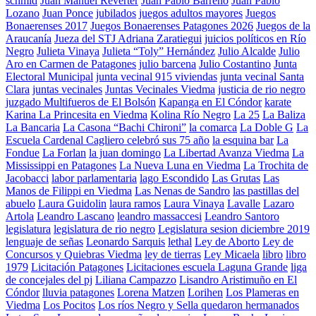
schmid
Juan Manuel Reverter
Juan Pablo Barreno
Juan Pablo
Lozano
Juan Ponce
jubilados
juegos adultos mayores
Juegos
Bonaerenses 2017
Juegos Bonaerenses Patagones 2026
Juegos de la
Araucanía
Jueza del STJ Adriana Zaratiegui
juicios políticos en Río
Negro
Julieta Vinaya
Julieta “Toly” Hernández
Julio Alcalde
Julio
Aro en Carmen de Patagones
julio barcena
Julio Costantino
Junta
Electoral Municipal
junta vecinal 915 viviendas
junta vecinal Santa
Clara
juntas vecinales
Juntas Vecinales Viedma
justicia de rio negro
juzgado Multifueros de El Bolsón
Kapanga en El Cóndor
karate
Karina La Princesita en Viedma
Kolina Río Negro
La 25
La Baliza
La Bancaria
La Casona “Bachi Chironi”
la comarca
La Doble G
La
Escuela Cardenal Cagliero celebró sus 75 año
la esquina bar
La
Fondue
La Forlan
la juan domingo
La Libertad Avanza Viedma
La
Mississippi en Patagones
La Nueva Luna en Viedma
La Trochita de
Jacobacci
labor parlamentaria
lago Escondido
Las Grutas
Las
Manos de Filippi en Viedma
Las Nenas de Sandro
las pastillas del
abuelo
Laura Guidolin
laura ramos
Laura Vinaya
Lavalle
Lazaro
Artola
Leandro Lascano
leandro massaccesi
Leandro Santoro
legislatura
legislatura de rio negro
Legislatura sesion diciembre 2019
lenguaje de señas
Leonardo Sarquis
lethal
Ley de Aborto
Ley de
Concursos y Quiebras Viedma
ley de tierras
Ley Micaela
libro
libro
1979
Licitación Patagones
Licitaciones escuela Laguna Grande
liga
de concejales del pj
Liliana Campazzo
Lisandro Aristimuño en El
Cóndor
lluvia patagones
Lorena Matzen
Lorihen
Los Plameras en
Viedma
Los Pocitos
Los ríos Negro y Sella quedaron hermanados