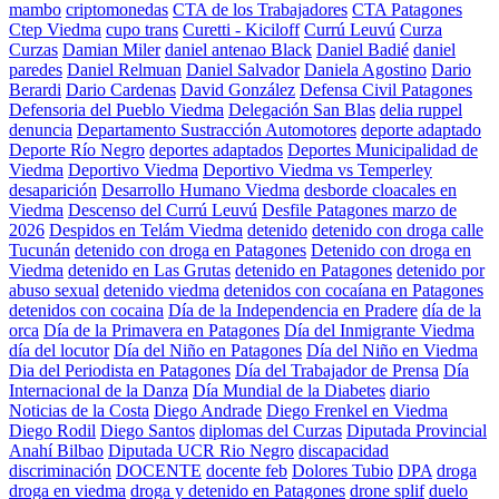
mambo
criptomonedas
CTA de los Trabajadores
CTA Patagones
Ctep Viedma
cupo trans
Curetti - Kiciloff
Currú Leuvú
Curza
Curzas
Damian Miler
daniel antenao Black
Daniel Badié
daniel
paredes
Daniel Relmuan
Daniel Salvador
Daniela Agostino
Dario
Berardi
Dario Cardenas
David González
Defensa Civil Patagones
Defensoria del Pueblo Viedma
Delegación San Blas
delia ruppel
denuncia
Departamento Sustracción Automotores
deporte adaptado
Deporte Río Negro
deportes adaptados
Deportes Municipalidad de
Viedma
Deportivo Viedma
Deportivo Viedma vs Temperley
desaparición
Desarrollo Humano Viedma
desborde cloacales en
Viedma
Descenso del Currú Leuvú
Desfile Patagones marzo de
2026
Despidos en Telám Viedma
detenido
detenido con droga calle
Tucunán
detenido con droga en Patagones
Detenido con droga en
Viedma
detenido en Las Grutas
detenido en Patagones
detenido por
abuso sexual
detenido viedma
detenidos con cocaíana en Patagones
detenidos con cocaina
Día de la Independencia en Pradere
día de la
orca
Día de la Primavera en Patagones
Día del Inmigrante Viedma
día del locutor
Día del Niño en Patagones
Día del Niño en Viedma
Dia del Periodista en Patagones
Día del Trabajador de Prensa
Día
Internacional de la Danza
Día Mundial de la Diabetes
diario
Noticias de la Costa
Diego Andrade
Diego Frenkel en Viedma
Diego Rodil
Diego Santos
diplomas del Curzas
Diputada Provincial
Anahí Bilbao
Diputada UCR Rio Negro
discapacidad
discriminación
DOCENTE
docente feb
Dolores Tubio
DPA
droga
droga en viedma
droga y detenido en Patagones
drone splif
duelo