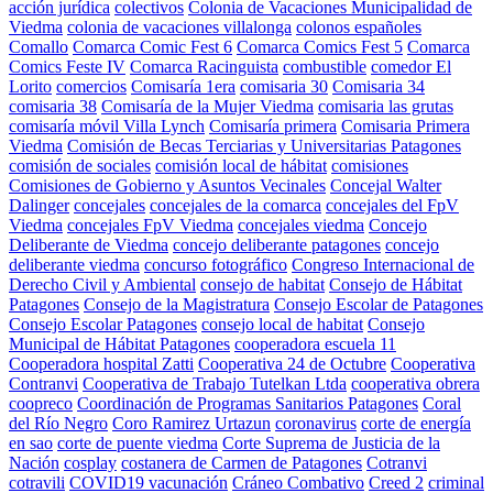
acción jurídica
colectivos
Colonia de Vacaciones Municipalidad de
Viedma
colonia de vacaciones villalonga
colonos españoles
Comallo
Comarca Comic Fest 6
Comarca Comics Fest 5
Comarca
Comics Feste IV
Comarca Racinguista
combustible
comedor El
Lorito
comercios
Comisaría 1era
comisaria 30
Comisaria 34
comisaria 38
Comisaría de la Mujer Viedma
comisaria las grutas
comisaría móvil Villa Lynch
Comisaría primera
Comisaria Primera
Viedma
Comisión de Becas Terciarias y Universitarias Patagones
comisión de sociales
comisión local de hábitat
comisiones
Comisiones de Gobierno y Asuntos Vecinales
Concejal Walter
Dalinger
concejales
concejales de la comarca
concejales del FpV
Viedma
concejales FpV Viedma
concejales viedma
Concejo
Deliberante de Viedma
concejo deliberante patagones
concejo
deliberante viedma
concurso fotográfico
Congreso Internacional de
Derecho Civil y Ambiental
consejo de habitat
Consejo de Hábitat
Patagones
Consejo de la Magistratura
Consejo Escolar de Patagones
Consejo Escolar Patagones
consejo local de habitat
Consejo
Municipal de Hábitat Patagones
cooperadora escuela 11
Cooperadora hospital Zatti
Cooperativa 24 de Octubre
Cooperativa
Contranvi
Cooperativa de Trabajo Tutelkan Ltda
cooperativa obrera
coopreco
Coordinación de Programas Sanitarios Patagones
Coral
del Río Negro
Coro Ramirez Urtazun
coronavirus
corte de energía
en sao
corte de puente viedma
Corte Suprema de Justicia de la
Nación
cosplay
costanera de Carmen de Patagones
Cotranvi
cotravili
COVID19 vacunación
Cráneo Combativo
Creed 2
criminal