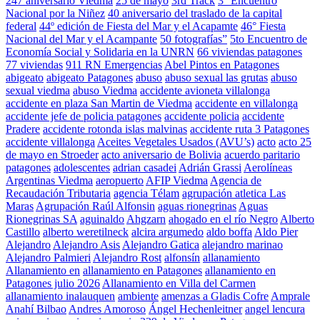
247 aniversario Viedma
25 de mayo
3rd Track
3° Encuentro
Nacional por la Niñez
40 aniversario del traslado de la capital
federal
44º edición de Fiesta del Mar y el Acapamte
46° Fiesta
Nacional del Mar y el Acampante
50 fotografías”
5to Encuentro de
Economía Social y Solidaria en la UNRN
66 viviendas patagones
77 viviendas
911 RN Emergencias
Abel Pintos en Patagones
abigeato
abigeato Patagones
abuso
abuso sexual las grutas
abuso
sexual viedma
abuso Viedma
accidente avioneta villalonga
accidente en plaza San Martin de Viedma
accidente en villalonga
accidente jefe de policia patagones
accidente policia
accidente
Pradere
accidente rotonda islas malvinas
accidente ruta 3 Patagones
accidente villalonga
Aceites Vegetales Usados (AVU’s)
acto
acto 25
de mayo en Stroeder
acto aniversario de Bolivia
acuerdo paritario
patagones
adolescentes
adrian casadei
Adrián Grassi
Aerolíneas
Argentinas Viedma
aeropuerto
AFIP Viedma
Agencia de
Recaudación Tributaria
agencia Télam
agrupación atletica Las
Maras
Agrupación Raúl Alfonsin
aguas rionegrinas
Aguas
Rionegrinas SA
aguinaldo
Ahgzarn
ahogado en el río Negro
Alberto
Castillo
alberto weretilneck
alcira argumedo
aldo boffa
Aldo Pier
Alejandro
Alejandro Asis
Alejandro Gatica
alejandro marinao
Alejandro Palmieri
Alejandro Rost
alfonsín
allanamiento
Allanamiento en
allanamiento en Patagones
allanamiento en
Patagones julio 2026
Allanamiento en Villa del Carmen
allanamiento inalauquen
ambiente
amenzas a Gladis Cofre
Amprale
Anahí Bilbao
Andres Amoroso
Ángel Hechenleitner
angel lencura