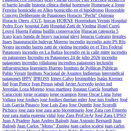
el barrio lavalle
historia clínica digital
homenaje
Homenaje a Jorge
Ferreira
homicidio en Allen
homicidio en el hipódromo
Honorable
Concejo Deliberante de Patagones
Horacio "Pechi" Quiroga
Horacio Otero -CGT-
horcas
HORNE
Horrendum Vermis
Hospital
Pedro Ecay
hospital Zatti
Hospital Zatti de Viedma
Hotel Currú
Leuvú
Huerta Fatima
huillín conservación
Huracan categoria 5
Ícaro
Icaro banda de heavy nacional
idevi
Ignacio Galeano
ilegales
Inaes
Inauguración bulevar Moreno
incendio
incendio auto PS Río
Negro
incendio barrio zatti de viedma
incendio en el Tiro Federal
Patagones
incendio en La Baliza
Incendio en la calle mitre
incendio
en patagones
Incendio en Patagones 24 de julio 2026
incendio
patagones
incendio villalonga
incendios patagones
inclusión
infraestructura
Ingeniero Huergo
Instituto de Políticas Públicas
Pablo Verani
Instituto Nacional de Asuntos Indígenas
intersindical
patagones
IPPV
IPROSS
Irineo Calvo
Irrompibles
Isaías Kremer
Iud
Ivan Ponce
Ivan Preuss
jabali
Javier Acevedo
javier iud
Jeremías Loza Moreno
jesus martinez
Jonatan García
Jonathan
Caracciolo
jorge ocampo
jorge ocampos
Jorge Oscar Lima
Jorge
Vallaza
jose foulkes
jose foulkes damian miler
Jose luis foulkes
José
Luis Garcia Pinasco
Jose Luis Zara
Jose Quintin
Jose Scorolli
Pichuco
jose zara
jose zara acto bicentenario
Jose Zara con Frigerio
jose zara maria eugenia vidal
Jose Zara ProCreAr
José Zara UPSO
Juan A Pradere
Juan Andres Balogh
Juan Antonio Bernardi
Juan
Balogh
Juan Carlos "Mono" Zuniga
juan carlos scalesi
juan carlos