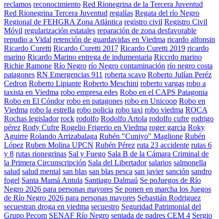
reclamos
reconocimiento
Red Rionegrina de la Tercera Juventud
Red Rionegrina Tercera Juventud
regalías
Regata del río Negro
Regional de FEHGRA Zona Atlántica
registro civil
Registro Civil
Móvil
regularización estatales
reparación de zona desfavorable
repudio a Vidal
retención de guardavidas en Viedma
ricardo alfonsin
Ricardo Curetti
Ricardo Curetti 2017
Ricardo Curetti 2019
ricardo
marino
Ricardo Marino entrega de indumentaria
Riccrdo marino
Richie Ramone
Río Negro
río Negro contaminación
río negro costa
patagones
RN Emergencias 911
roberta scavo
Roberto Julían Peréz
Cedron
Roberto Lipiante
Roberto Meschini
roberto vargas
robo a
taxista en Viedma
robo empresa edes
Robo en el CAPS Patagonia
Robo en El Cóndor
robo en patagones
robo en Unicoop
Robo en
Viedma
robo la estrella
robo policia
robo taxi
robo viedma
ROCA
Rochas legislador
rock
rodolfo
Rodolfo Artola
rodolfo cufre
rodrigo
pérez
Rody Cufre
Rogelio Frigerio en Viedma
roger garcia
Roky
Aguirre
Rolando Arrizabalaga
Rubén "Cuniyo" Maglione
Rubén
López
Ruben Molina UPCN
Rubén Pérez
ruta 23 accidente
rutas 6
y 8
rutas rionegrinas
Sal y Fuego
Sala B de la Cámara Criminal de
la Primera Circunscripción
Sala del Libertador
salarios
salmonella
salud
salud mental
san blas
san blas pesca
san javier
sanción
sandro
fogel
Santa Mamá Antula
Santiago Dalmaú
Se poJuegos de Río
Negro 2026 para personas mayores
Se ponen en marcha los Juegos
de Río Negro 2026 para personas mayores
Sebastián Rodriguez
secuestran droga en viedma
secuestro
Seguridad Patrimonial del
Grupo Pecom
SENAF Río Negro
sentada de padres CEM 4
Sergio