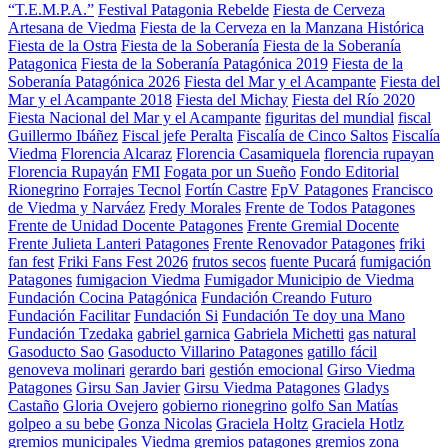
“T.E.M.P.A.”
Festival Patagonia Rebelde
Fiesta de Cerveza
Artesana de Viedma
Fiesta de la Cerveza en la Manzana Histórica
Fiesta de la Ostra
Fiesta de la Soberanía
Fiesta de la Soberanía
Patagonica
Fiesta de la Soberanía Patagónica 2019
Fiesta de la
Soberanía Patagónica 2026
Fiesta del Mar y el Acampante
Fiesta del
Mar y el Acampante 2018
Fiesta del Michay
Fiesta del Río 2020
Fiesta Nacional del Mar y el Acampante
figuritas del mundial
fiscal
Guillermo Ibáñez
Fiscal jefe Peralta
Fiscalía de Cinco Saltos
Fiscalía
Viedma
Florencia Alcaraz
Florencia Casamiquela
florencia rupayan
Florencia Rupayán
FMI
Fogata por un Sueño
Fondo Editorial
Rionegrino
Forrajes Tecnol
Fortín Castre
FpV Patagones
Francisco
de Viedma y Narváez
Fredy Morales
Frente de Todos Patagones
Frente de Unidad Docente Patagones
Frente Gremial Docente
Frente Julieta Lanteri Patagones
Frente Renovador Patagones
friki
fan fest
Friki Fans Fest 2026
frutos secos
fuente Pucará
fumigación
Patagones
fumigacion Viedma
Fumigador Municipio de Viedma
Fundación Cocina Patagónica
Fundación Creando Futuro
Fundación Facilitar
Fundación Si
Fundación Te doy una Mano
Fundación Tzedaka
gabriel garnica
Gabriela Michetti
gas natural
Gasoducto Sao
Gasoducto Villarino Patagones
gatillo fácil
genoveva molinari
gerardo bari
gestión emocional
Girso Viedma
Patagones
Girsu San Javier
Girsu Viedma Patagones
Gladys
Castaño
Gloria Ovejero
gobierno rionegrino
golfo San Matías
golpeo a su bebe
Gonza Nicolas
Graciela Holtz
Graciela Hotlz
gremios municipales Viedma
gremios patagones
gremios zona