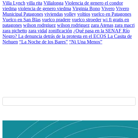
Villa Lynch
villa rita
Villalonga
Violencia de genero el condor
viedma
violencia de genero viedma
Virginia Bono
Vivero
Vivero
Municipal Patagones
viviendas
volley
voltios
vuelco en Patagones
Vuelco en San Blas
vuelco pradere
vuelco stroeder
wi fi gratis en
patagones
wilson rodrgiuez
wilson rodriguez
zara Atenas
zara macri
zara pichetto
zara vidal
zonificación
¿Qué pasa en la SENAF Río
Negro? La denuncia detrás de la protesta en el ECOS La Casita de
Nehuen
“La Noche de los Bares”
“Ni Una Menos”