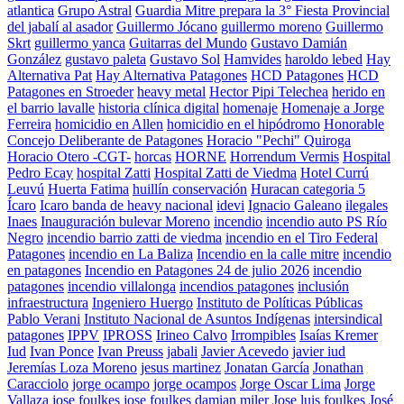
atlantica
Grupo Astral
Guardia Mitre prepara la 3° Fiesta Provincial
del jabalí al asador
Guillermo Jócano
guillermo moreno
Guillermo
Skrt
guillermo yanca
Guitarras del Mundo
Gustavo Damián
González
gustavo paleta
Gustavo Sol
Hamvides
haroldo lebed
Hay
Alternativa Pat
Hay Alternativa Patagones
HCD Patagones
HCD
Patagones en Stroeder
heavy metal
Hector Pipi Telechea
herido en
el barrio lavalle
historia clínica digital
homenaje
Homenaje a Jorge
Ferreira
homicidio en Allen
homicidio en el hipódromo
Honorable
Concejo Deliberante de Patagones
Horacio "Pechi" Quiroga
Horacio Otero -CGT-
horcas
HORNE
Horrendum Vermis
Hospital
Pedro Ecay
hospital Zatti
Hospital Zatti de Viedma
Hotel Currú
Leuvú
Huerta Fatima
huillín conservación
Huracan categoria 5
Ícaro
Icaro banda de heavy nacional
idevi
Ignacio Galeano
ilegales
Inaes
Inauguración bulevar Moreno
incendio
incendio auto PS Río
Negro
incendio barrio zatti de viedma
incendio en el Tiro Federal
Patagones
incendio en La Baliza
Incendio en la calle mitre
incendio
en patagones
Incendio en Patagones 24 de julio 2026
incendio
patagones
incendio villalonga
incendios patagones
inclusión
infraestructura
Ingeniero Huergo
Instituto de Políticas Públicas
Pablo Verani
Instituto Nacional de Asuntos Indígenas
intersindical
patagones
IPPV
IPROSS
Irineo Calvo
Irrompibles
Isaías Kremer
Iud
Ivan Ponce
Ivan Preuss
jabali
Javier Acevedo
javier iud
Jeremías Loza Moreno
jesus martinez
Jonatan García
Jonathan
Caracciolo
jorge ocampo
jorge ocampos
Jorge Oscar Lima
Jorge
Vallaza
jose foulkes
jose foulkes damian miler
Jose luis foulkes
José