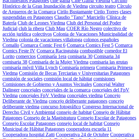
Bachilleratos Patagones
cine gama
Cine Gama Viedma
Circuito
Histórico de la Gran Inundación de Viedma
circuito teatro
Círculo
de Arqueros de la Comarca
Cirilo Bustamante
Cirilo Torres
clases
suspendidas en Patagones
Claudio "Tano" Marciello
Clínica de
Batería
Club de Leones Viedma
Club del Personal del Poder
Judicial
club la ribera
Club Mau
COER Río Negro
colectivo de
acción jurídica
colectivos
Colonia de Vacaciones Municipalidad de
Viedma
colonia de vacaciones villalonga
colonos españoles
Comallo
Comarca Comic Fest 6
Comarca Comics Fest 5
Comarca
Comics Feste IV
Comarca Racinguista
combustible
comedor El
Lorito
comercios
Comisaría 1era
comisaria 30
Comisaria 34
comisaria 38
Comisaría de la Mujer Viedma
comisaria las grutas
comisaría móvil Villa Lynch
Comisaría primera
Comisaria Primera
Viedma
Comisión de Becas Terciarias y Universitarias Patagones
comisión de sociales
comisión local de hábitat
comisiones
Comisiones de Gobierno y Asuntos Vecinales
Concejal Walter
Dalinger
concejales
concejales de la comarca
concejales del FpV
Viedma
concejales FpV Viedma
concejales viedma
Concejo
Deliberante de Viedma
concejo deliberante patagones
concejo
deliberante viedma
concurso fotográfico
Congreso Internacional de
Derecho Civil y Ambiental
consejo de habitat
Consejo de Hábitat
Patagones
Consejo de la Magistratura
Consejo Escolar de Patagones
Consejo Escolar Patagones
consejo local de habitat
Consejo
Municipal de Hábitat Patagones
cooperadora escuela 11
Cooperadora hospital Zatti
Cooperativa 24 de Octubre
Cooperativa