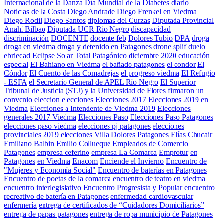
Internacional de la Danza
Día Mundial de la Diabetes
diario
Noticias de la Costa
Diego Andrade
Diego Frenkel en Viedma
Diego Rodil
Diego Santos
diplomas del Curzas
Diputada Provincial
Anahí Bilbao
Diputada UCR Rio Negro
discapacidad
discriminación
DOCENTE
docente feb
Dolores Tubio
DPA
droga
droga en viedma
droga y detenido en Patagones
drone splif
duelo
ebriedad
Eclipse Solar Total Patagónico diciembre 2020
educación
especial
El Bahiano en Viedma
el bañado patagones
el condor
El
Cóndor
El Cuento de las Comadrejas
el progreso viedma
El Refugio
- ESFA
el Secretario General de APEL Río Negro
El Superior
Tribunal de Justicia (STJ) y la Universidad de Flores firmaron un
convenio
eleccion
elecciones
Elecciones 2017
Elecciones 2019 en
Viedma
Elecciones a Intendente de Viedma 2019
Elecciones
generales 2017 Viedma
Elecciones Paso
Elecciones Paso Patagones
elecciones paso viedma
elecciones pj patagones
elecciones
provinciales 2019
elecciones Villa Dolores Patagones
Elías Chucair
Emiliano Balbin
Emilio Collueque
Empleados de Comercio
Patagones
empresa ceferino
empresa La Comarca
Emprotur
en
Patagones
en Viedma
Enacom
Enciende el Invierno
Encuentro de
"Mujeres y Economía Social"
Encuentro de baterías en Patagones
Encuentro de poetas de la comarca
encuentro de teatro en viedma
encuentro interlegislativo
Encuentro Progresista y Popular
encuentro
recreativo de batería en Patagones
enfermedad cardiovascular
enfermería
entrega de certificados de “Cuidadores Domiciliarios”
entrega de papas patagones
entrega de ropa municipio de Patagones