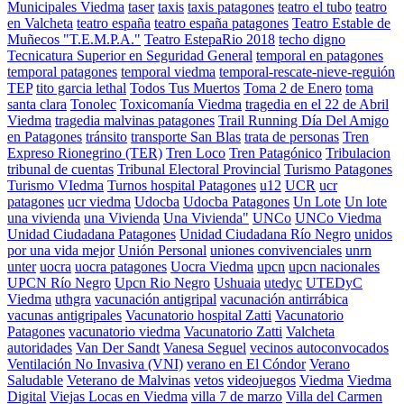
Municipales Viedma
taser
taxis
taxis patagones
teatro el tubo
teatro
en Valcheta
teatro españa
teatro españa patagones
Teatro Estable de
Muñecos "T.E.M.P.A."
Teatro EstepaRio 2018
techo digno
Tecnicatura Superior en Seguridad General
temporal en patagones
temporal patagones
temporal viedma
temporal-rescate-nieve-reguión
TEP
tito garcia lethal
Todos Tus Muertos
Toma 2 de Enero
toma
santa clara
Tonolec
Toxicomanía Viedma
tragedia en el 22 de Abril
Viedma
tragedia malvinas patagones
Trail Running Día Del Amigo
en Patagones
tránsito
transporte San Blas
trata de personas
Tren
Expreso Rionegrino (TER)
Tren Loco
Tren Patagónico
Tribulacion
tribunal de cuentas
Tribunal Electoral Provincial
Turismo Patagones
Turismo VIedma
Turnos hospital Patagones
u12
UCR
ucr
patagones
ucr viedma
Udocba
Udocba Patagones
Un Lote
Un lote
una vivienda
una Vivienda
Una Vivienda"
UNCo
UNCo Viedma
Unidad Ciudadana Patagones
Unidad Ciudadana Río Negro
unidos
por una vida mejor
Unión Personal
uniones convivenciales
unrn
unter
uocra
uocra patagones
Uocra Viedma
upcn
upcn nacionales
UPCN Río Negro
Upcn Rio Negro
Ushuaia
utedyc
UTEDyC
Viedma
uthgra
vacunación antigripal
vacunación antirrábica
vacunas antigripales
Vacunatorio hospital Zatti
Vacunatorio
Patagones
vacunatorio viedma
Vacunatorio Zatti
Valcheta
autoridades
Van Der Sandt
Vanesa Seguel
vecinos autoconvocados
Ventilación No Invasiva (VNI)
verano en El Cóndor
Verano
Saludable
Veterano de Malvinas
vetos
videojuegos
Viedma
Viedma
Digital
Viejas Locas en Viedma
villa 7 de marzo
Villa del Carmen