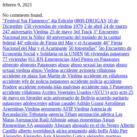
febrero 9, 2021
No comments found.
"Festival Sur Flamenco" 4ta Edición
0800-DROGAS
10 de
Diciembre
150 viviendas de viedma
1979
2 de abril
24 de marzo
247 aniversario Viedma
25 de mayo
3rd Track
3° Encuentro
Nacional por la Niñez
40 aniversario del traslado de la capital
federal
44º edición de Fiesta del Mar y el Acapamte
46° Fiesta
Nacional del Mar y el Acampante
50 fotografías”
5to Encuentro de
Economía Social y Solidaria en la UNRN
66 viviendas patagones
77 viviendas
911 RN Emergencias
Abel Pintos en Patagones
abigeato
abigeato Patagones
abuso
abuso sexual las grutas
abuso
sexual viedma
abuso Viedma
accidente avioneta villalonga
accidente en plaza San Martin de Viedma
accidente en villalonga
accidente jefe de policia patagones
accidente policia
accidente
Pradere
accidente rotonda islas malvinas
accidente ruta 3 Patagones
accidente villalonga
Aceites Vegetales Usados (AVU’s)
acto
acto 25
de mayo en Stroeder
acto aniversario de Bolivia
acuerdo paritario
patagones
adolescentes
adrian casadei
Adrián Grassi
Aerolíneas
Argentinas Viedma
aeropuerto
AFIP Viedma
Agencia de
Recaudación Tributaria
agencia Télam
agrupación atletica Las
Maras
Agrupación Raúl Alfonsin
aguas rionegrinas
Aguas
Rionegrinas SA
aguinaldo
Ahgzarn
ahogado en el río Negro
Alberto
Castillo
alberto weretilneck
alcira argumedo
aldo boffa
Aldo Pier
Alejandro
Alejandro Asis
Alejandro Gatica
alejandro marinao