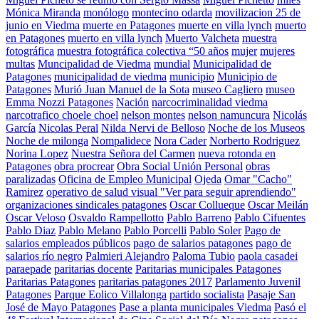
Mónica Miranda
monólogo
montecino odarda
movilizacion 25 de
junio en Viedma
muerte en Patagones
muerte en villa lynch
muerto
en Patagones
muerto en villa lynch
Muerto Valcheta
muestra
fotográfica
muestra fotográfica colectiva “50 años
mujer
mujeres
multas
Muncipalidad de Viedma
mundial
Municipalidad de
Patagones
municipalidad de viedma
municipio
Municipio de
Patagones
Murió Juan Manuel de la Sota
museo Cagliero
museo
Emma Nozzi Patagones
Nación
narcocriminalidad viedma
narcotrafico choele choel
nelson montes
nelson namuncura
Nicolás
García
Nicolas Peral
Nilda Nervi de Belloso
Noche de los Museos
Noche de milonga
Nompalidece
Nora Cader
Norberto Rodriguez
Norina Lopez
Nuestra Señora del Carmen
nueva rotonda en
Patagones
obra procrear
Obra Social Unión Personal
obras
paralizadas
Oficina de Empleo Municipal
Ojeda
Omar "Cacho"
Ramirez
operativo de salud visual "Ver para seguir aprendiendo"
organizaciones sindicales patagones
Oscar Collueque
Oscar Meilán
Oscar Veloso
Osvaldo Rampellotto
Pablo Barreno
Pablo Cifuentes
Pablo Diaz
Pablo Melano
Pablo Porcelli
Pablo Soler
Pago de
salarios empleados públicos
pago de salarios patagones
pago de
salarios río negro
Palmieri Alejandro
Paloma Tubio
paola casadei
paraepade
paritarias docente
Paritarias municipales Patagones
Paritarias Patagones
paritarias patagones 2017
Parlamento Juvenil
Patagones
Parque Eolico Villalonga
partido socialista
Pasaje San
José de Mayo Patagones
Pase a planta municipales Viedma
Pasó el