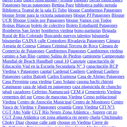
Patagones
becas patagones
Bettina Paez
biblioteca pablo neruda
Biblioteca Teatral de la sala El Tubo
bloque Cambiemos Patagones
bloque frente para la victoria patagones
bloque PJ Patagones
Bloque
UCR
Bloque Unión por Patagones
bloque Vamos con Todos
Boinas Blancas
boleto de colectivo
Boleto Estudiantil Patagones
Bomberos San Javier
bomberos viedma
bono-paritarias
Brigada
Rural de Río Colorado
Buscando nuevos talentos
búsqueda
búsquedas
CAINA
calle Comodoro Rivadavia Patagones
Cámara
Agraria de Conesa
Cámara Criminal Tercera de Roca
Cámara de
Comercio de Patagones
Cambiemos Patagones
Cambiemos viedma
camino a San Blas
camino Salina de Piedras
camioneta
Campeonato
Mundial de Beach Handball
canal 10
Canotaje
capacitación de
Educación Vial en la Escuela Secundaria N° 3
capacitación RCP
Viedma y Patagones
capital
Cardenal Cagliero
Cardenal Cagliero
Patagones
carlos Balogh
Carlos Espinosa
Casa de Abrigo Patagones
Casa Peronista
casa viedma
Caso Solano
casona bachi chironi
Catamaran
caza de jabali en patagones
caza plaguicida de chancho
jabali
cazadores
Ceferino Namuncurá
CEM 4
Cementerio Viedma
cementos del sur
Censo de mascotas Viedma
Censo poblacional
Viedma
Centro de Atención Municipal
Centro de Monitoreo
Centro
Vasco de Viedma y Patagones
cesantía
Cetep Viedma
CFI N°1
CGT Alto Valle
CGT Río Negro Zona Atlántica - Supren
cgt zo
CGT Zona Atlántica
cgt zona atlantica rio negro
charla
Chichinales
Choky Diaz
choque calle zatti
choque en Viedma
Cierre de