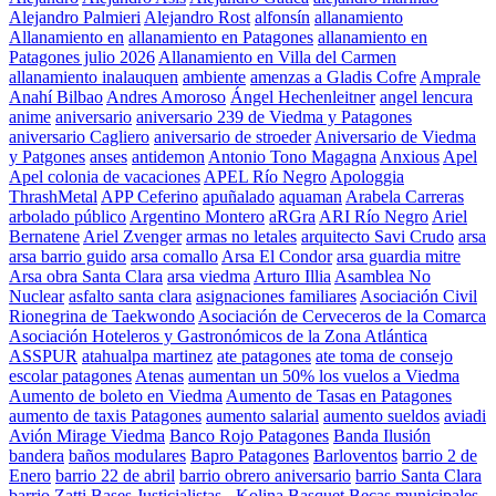
Alejandro Palmieri
Alejandro Rost
alfonsín
allanamiento
Allanamiento en
allanamiento en Patagones
allanamiento en
Patagones julio 2026
Allanamiento en Villa del Carmen
allanamiento inalauquen
ambiente
amenzas a Gladis Cofre
Amprale
Anahí Bilbao
Andres Amoroso
Ángel Hechenleitner
angel lencura
anime
aniversario
aniversario 239 de Viedma y Patagones
aniversario Cagliero
aniversario de stroeder
Aniversario de Viedma
y Patgones
anses
antidemon
Antonio Tono Magagna
Anxious
Apel
Apel colonia de vacaciones
APEL Río Negro
Apologgia
ThrashMetal
APP Ceferino
apuñalado
aquaman
Arabela Carreras
arbolado público
Argentino Montero
aRGra
ARI Río Negro
Ariel
Bernatene
Ariel Zvenger
armas no letales
arquitecto Savi Crudo
arsa
arsa barrio guido
arsa comallo
Arsa El Condor
arsa guardia mitre
Arsa obra Santa Clara
arsa viedma
Arturo Illia
Asamblea No
Nuclear
asfalto santa clara
asignaciones familiares
Asociación Civil
Rionegrina de Taekwondo
Asociación de Cerveceros de la Comarca
Asociación Hoteleros y Gastronómicos de la Zona Atlántica
ASSPUR
atahualpa martinez
ate patagones
ate toma de consejo
escolar patagones
Atenas
aumentan un 50% los vuelos a Viedma
Aumento de boleto en Viedma
Aumento de Tasas en Patagones
aumento de taxis Patagones
aumento salarial
aumento sueldos
aviadi
Avión Mirage Viedma
Banco Rojo Patagones
Banda Ilusión
bandera
baños modulares
Bapro Patagones
Barloventos
barrio 2 de
Enero
barrio 22 de abril
barrio obrero aniversario
barrio Santa Clara
barrio Zatti
Bases Justicialistas - Kolina
Basquet
Becas municipales