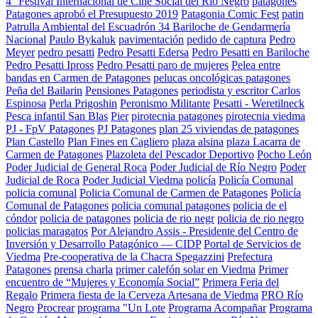
4° Festival Internacional de Cine Social del Río Negro
patagones
Patagones aprobó el Presupuesto 2019
Patagonia Comic Fest
patin
Patrulla Ambiental del Escuadrón 34 Bariloche de Gendarmería
Nacional
Paulo Bykaluk
pavimentación
pedido de captura
Pedro
Meyer
pedro pesatti
Pedro Pesatti Edersa
Pedro Pesatti en Bariloche
Pedro Pesatti Ipross
Pedro Pesatti paro de mujeres
Pelea entre
bandas en Carmen de Patagones
pelucas oncológicas patagones
Peña del Bailarin
Pensiones Patagones
periodista y escritor Carlos
Espinosa
Perla Prigoshin
Peronismo Militante
Pesatti - Weretilneck
Pesca infantil San Blas
Pier
pirotecnia patagones
pirotecnia viedma
PJ - FpV Patagones
PJ Patagones
plan 25 viviendas de patagones
Plan Castello
Plan Fines en Cagliero
plaza alsina
plaza Lacarra de
Carmen de Patagones
Plazoleta del Pescador Deportivo
Pocho León
Poder Judicial de General Roca
Poder Judicial de Río Negro
Poder
Judicial de Roca
Poder Judicial Viedma
policía
Policía Comunal
policia comunal
Policia Comunal de Carmen de Patagones
Policía
Comunal de Patagones
policia comunal patagones
policia de el
cóndor
policia de patagones
policia de rio negr
policia de rio negro
policias maragatos
Por Alejandro Assis - Presidente del Centro de
Inversión y Desarrollo Patagónico — CIDP
Portal de Servicios de
Viedma
Pre-cooperativa de la Chacra Spegazzini
Prefectura
Patagones
prensa charla
primer calefón solar en Viedma
Primer
encuentro de “Mujeres y Economía Social”
Primera Feria del
Regalo
Primera fiesta de la Cerveza Artesana de Viedma
PRO Río
Negro
Procrear
programa "Un Lote
Programa Acompañar
Programa