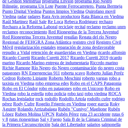
de Gestión Menstrual
programa Envion
programa Río Negro
Bilingüe.
programa Un Lote
Puente Ferrocarretero.
Punta Bermeja
Punto Digital Viedma
Puntos limpios Viedma
Quirofano movil
Viedma
radar
radares
Rara Avis productora
Rata Blanca en Viedma
Raúl Martinez
Raúl Sale
Re Loca
Rebeca Rodriguez
rechazo
Rechazo a la Reforma Laboral
reciclaje
recital
reclamo
reclamo unrn
reclamos
reconocimiento
Red Rionegrina de la Tercera Juventud
Red Rionegrina Tercera Juventud
regalías
Regata del río Negro
Regional de FEHGRA Zona Atlántica
registro civil
Registro Civil
Móvil
regularización estatales
reparación de zona desfavorable
repudio a Vidal
retención de guardavidas en Viedma
ricardo alfonsin
Ricardo Curetti
Ricardo Curetti 2017
Ricardo Curetti 2019
ricardo
marino
Ricardo Marino entrega de indumentaria
Riccrdo marino
Richie Ramone
Río Negro
río Negro contaminación
río negro costa
patagones
RN Emergencias 911
roberta scavo
Roberto Julían Peréz
Cedron
Roberto Lipiante
Roberto Meschini
roberto vargas
robo a
taxista en Viedma
robo empresa edes
Robo en el CAPS Patagonia
Robo en El Cóndor
robo en patagones
robo en Unicoop
Robo en
Viedma
robo la estrella
robo policia
robo taxi
robo viedma
ROCA
Rochas legislador
rock
rodolfo
Rodolfo Artola
rodolfo cufre
rodrigo
pérez
Rody Cufre
Rogelio Frigerio en Viedma
roger garcia
Roky
Aguirre
Rolando Arrizabalaga
Rubén "Cuniyo" Maglione
Rubén
López
Ruben Molina UPCN
Rubén Pérez
ruta 23 accidente
rutas 6
y 8
rutas rionegrinas
Sal y Fuego
Sala B de la Cámara Criminal de
la Primera Circunscripción
Sala del Libertador
salarios
salmonella