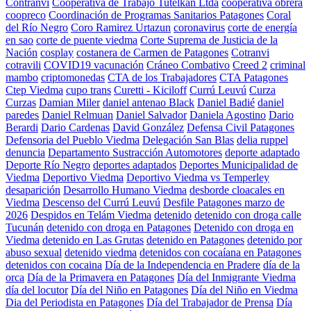
Contranvi
Cooperativa de Trabajo Tutelkan Ltda
cooperativa obrera
coopreco
Coordinación de Programas Sanitarios Patagones
Coral
del Río Negro
Coro Ramirez Urtazun
coronavirus
corte de energía
en sao
corte de puente viedma
Corte Suprema de Justicia de la
Nación
cosplay
costanera de Carmen de Patagones
Cotranvi
cotravili
COVID19 vacunación
Cráneo Combativo
Creed 2
criminal
mambo
criptomonedas
CTA de los Trabajadores
CTA Patagones
Ctep Viedma
cupo trans
Curetti - Kiciloff
Currú Leuvú
Curza
Curzas
Damian Miler
daniel antenao Black
Daniel Badié
daniel
paredes
Daniel Relmuan
Daniel Salvador
Daniela Agostino
Dario
Berardi
Dario Cardenas
David González
Defensa Civil Patagones
Defensoria del Pueblo Viedma
Delegación San Blas
delia ruppel
denuncia
Departamento Sustracción Automotores
deporte adaptado
Deporte Río Negro
deportes adaptados
Deportes Municipalidad de
Viedma
Deportivo Viedma
Deportivo Viedma vs Temperley
desaparición
Desarrollo Humano Viedma
desborde cloacales en
Viedma
Descenso del Currú Leuvú
Desfile Patagones marzo de
2026
Despidos en Telám Viedma
detenido
detenido con droga calle
Tucunán
detenido con droga en Patagones
Detenido con droga en
Viedma
detenido en Las Grutas
detenido en Patagones
detenido por
abuso sexual
detenido viedma
detenidos con cocaíana en Patagones
detenidos con cocaina
Día de la Independencia en Pradere
día de la
orca
Día de la Primavera en Patagones
Día del Inmigrante Viedma
día del locutor
Día del Niño en Patagones
Día del Niño en Viedma
Dia del Periodista en Patagones
Día del Trabajador de Prensa
Día