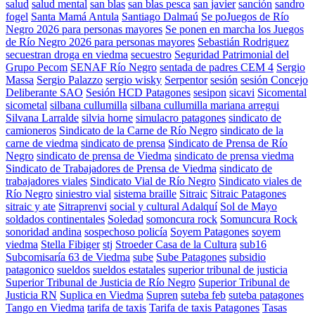
salud
salud mental
san blas
san blas pesca
san javier
sanción
sandro
fogel
Santa Mamá Antula
Santiago Dalmaú
Se poJuegos de Río
Negro 2026 para personas mayores
Se ponen en marcha los Juegos
de Río Negro 2026 para personas mayores
Sebastián Rodriguez
secuestran droga en viedma
secuestro
Seguridad Patrimonial del
Grupo Pecom
SENAF Río Negro
sentada de padres CEM 4
Sergio
Massa
Sergio Palazzo
sergio wisky
Serpentor
sesión
sesión Concejo
Deliberante SAO
Sesión HCD Patagones
sesipon
sicavi
Sicomental
sicometal
silbana cullumilla
silbana cullumilla mariana arregui
Silvana Larralde
silvia horne
simulacro patagones
sindicato de
camioneros
Sindicato de la Carne de Río Negro
sindicato de la
carne de viedma
sindicato de prensa
Sindicato de Prensa de Río
Negro
sindicato de prensa de Viedma
sindicato de prensa viedma
Sindicato de Trabajadores de Prensa de Viedma
sindicato de
trabajadores viales
Sindicato Vial de Río Negro
Sindicato viales de
Río Negro
siniestro vial
sistema braille
Sitraic
Sitraic Patagones
sitraic y ate
Sitraprenvi
social y cultural Adalquí
Sol de Mayo
soldados continentales
Soledad
somoncura rock
Somuncura Rock
sonoridad andina
sospechoso policía
Soyem Patagones
soyem
viedma
Stella Fibiger
stj
Stroeder Casa de la Cultura
sub16
Subcomisaría 63 de Viedma
sube
Sube Patagones
subsidio
patagonico
sueldos
sueldos estatales
superior tribunal de justicia
Superior Tribunal de Justicia de Río Negro
Superior Tribunal de
Justicia RN
Suplica en Viedma
Supren
suteba feb
suteba patagones
Tango en Viedma
tarifa de taxis
Tarifa de taxis Patagones
Tasas