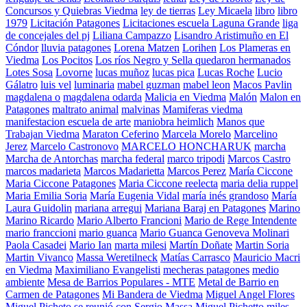
Concursos y Quiebras Viedma
ley de tierras
Ley Micaela
libro
libro
1979
Licitación Patagones
Licitaciones escuela Laguna Grande
liga
de concejales del pj
Liliana Campazzo
Lisandro Aristimuño en El
Cóndor
lluvia patagones
Lorena Matzen
Lorihen
Los Plameras en
Viedma
Los Pocitos
Los ríos Negro y Sella quedaron hermanados
Lotes Sosa
Lovorne
lucas muñoz
lucas pica
Lucas Roche
Lucio
Gálatro
luis vel
luminaria
mabel guzman
mabel leon
Macos Pavlin
magdalena o
magdalena odarda
Malicia en Viedma
Malón
Malon en
Patagones
maltrato animal
malvinas
Mamiferas viedma
manifestacion escuela de arte
maniobra heimlich
Manos que
Trabajan Viedma
Maraton Ceferino
Marcela Morelo
Marcelino
Jerez
Marcelo Castronovo
MARCELO HONCHARUK
marcha
Marcha de Antorchas
marcha federal
marco tripodi
Marcos Castro
marcos madarieta
Marcos Madarietta
Marcos Perez
María Ciccone
Maria Ciccone Patagones
Maria Ciccone reelecta
maria delia ruppel
Maria Emilia Soria
María Eugenia Vidal
maría inés grandoso
María
Laura Guidolin
mariana arregui
Mariana Baraj en Patagones
Marino
Marino Ricardo
Mario Alberto Francioni
Mario de Rege Intendente
mario franccioni
mario guanca
Mario Guanca Genoveva Molinari
Paola Casadei
Mario Ian
marta milesi
Martín Doñate
Martin Soria
Martin Vivanco
Massa Weretilneck
Matías Carrasco
Mauricio Macri
en Viedma
Maximiliano Evangelisti
mecheras patagones
medio
ambiente
Mesa de Barrios Populares - MTE
Metal de Barrio en
Carmen de Patagones
Mi Bandera de Viedma
Miguel Angel Flores
Miguel Picheto se reunió con Sergio Massa
Miguel Pichetto
miles