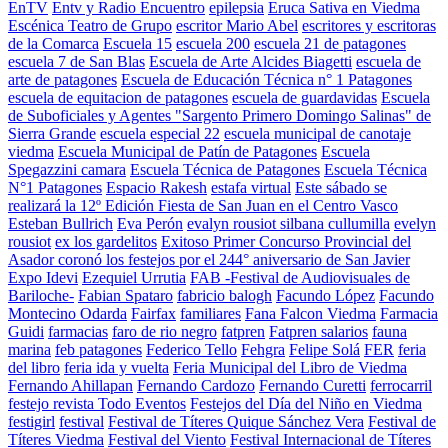
EnTV
Entv y Radio Encuentro
epilepsia
Eruca Sativa en Viedma
Escénica Teatro de Grupo
escritor Mario Abel
escritores y escritoras
de la Comarca
Escuela 15
escuela 200
escuela 21 de patagones
escuela 7 de San Blas
Escuela de Arte Alcides Biagetti
escuela de
arte de patagones
Escuela de Educación Técnica n° 1 Patagones
escuela de equitacion de patagones
escuela de guardavidas
Escuela
de Suboficiales y Agentes "Sargento Primero Domingo Salinas" de
Sierra Grande
escuela especial 22
escuela municipal de canotaje
viedma
Escuela Municipal de Patín de Patagones
Escuela
Spegazzini camara
Escuela Técnica de Patagones
Escuela Técnica
N°1 Patagones
Espacio Rakesh
estafa virtual
Este sábado se
realizará la 12º Edición Fiesta de San Juan en el Centro Vasco
Esteban Bullrich
Eva Perón
evalyn rousiot silbana cullumilla
evelyn
rousiot
ex los gardelitos
Exitoso Primer Concurso Provincial del
Asador coronó los festejos por el 244° aniversario de San Javier
Expo Idevi
Ezequiel Urrutia
FAB -Festival de Audiovisuales de
Bariloche-
Fabian Spataro
fabricio balogh
Facundo López
Facundo
Montecino Odarda
Fairfax
familiares
Fana Falcon Viedma
Farmacia
Guidi
farmacias
faro de rio negro
fatpren
Fatpren salarios
fauna
marina
feb patagones
Federico Tello
Fehgra
Felipe Solá
FER
feria
del libro
feria ida y vuelta
Feria Municipal del Libro de Viedma
Fernando Ahillapan
Fernando Cardozo
Fernando Curetti
ferrocarril
festejo revista Todo Eventos
Festejos del Día del Niño en Viedma
festigirl
festival
Festival de Títeres Quique Sánchez Vera
Festival de
Títeres Viedma
Festival del Viento
Festival Internacional de Títeres