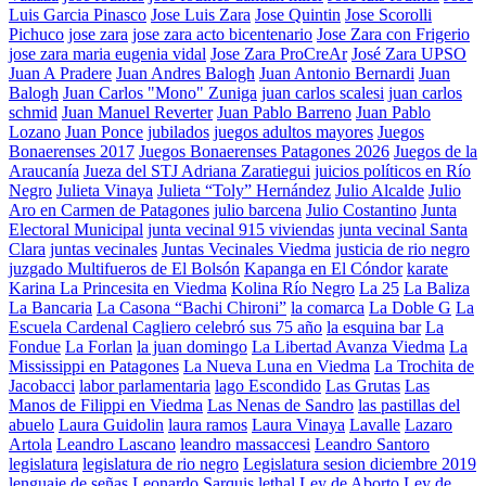
Luis Garcia Pinasco
Jose Luis Zara
Jose Quintin
Jose Scorolli
Pichuco
jose zara
jose zara acto bicentenario
Jose Zara con Frigerio
jose zara maria eugenia vidal
Jose Zara ProCreAr
José Zara UPSO
Juan A Pradere
Juan Andres Balogh
Juan Antonio Bernardi
Juan
Balogh
Juan Carlos "Mono" Zuniga
juan carlos scalesi
juan carlos
schmid
Juan Manuel Reverter
Juan Pablo Barreno
Juan Pablo
Lozano
Juan Ponce
jubilados
juegos adultos mayores
Juegos
Bonaerenses 2017
Juegos Bonaerenses Patagones 2026
Juegos de la
Araucanía
Jueza del STJ Adriana Zaratiegui
juicios políticos en Río
Negro
Julieta Vinaya
Julieta “Toly” Hernández
Julio Alcalde
Julio
Aro en Carmen de Patagones
julio barcena
Julio Costantino
Junta
Electoral Municipal
junta vecinal 915 viviendas
junta vecinal Santa
Clara
juntas vecinales
Juntas Vecinales Viedma
justicia de rio negro
juzgado Multifueros de El Bolsón
Kapanga en El Cóndor
karate
Karina La Princesita en Viedma
Kolina Río Negro
La 25
La Baliza
La Bancaria
La Casona “Bachi Chironi”
la comarca
La Doble G
La
Escuela Cardenal Cagliero celebró sus 75 año
la esquina bar
La
Fondue
La Forlan
la juan domingo
La Libertad Avanza Viedma
La
Mississippi en Patagones
La Nueva Luna en Viedma
La Trochita de
Jacobacci
labor parlamentaria
lago Escondido
Las Grutas
Las
Manos de Filippi en Viedma
Las Nenas de Sandro
las pastillas del
abuelo
Laura Guidolin
laura ramos
Laura Vinaya
Lavalle
Lazaro
Artola
Leandro Lascano
leandro massaccesi
Leandro Santoro
legislatura
legislatura de rio negro
Legislatura sesion diciembre 2019
lenguaje de señas
Leonardo Sarquis
lethal
Ley de Aborto
Ley de