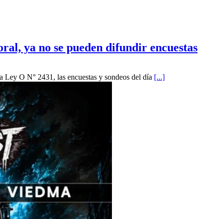
ral, ya no se pueden difundir encuestas
 la Ley O N° 2431, las encuestas y sondeos del día
[...]