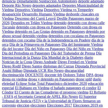
denuncia
Departamento Sustracción Automotores
deporte adaptado
Deporte Río Negro
deportes adaptados
Deportes Municipalidad de
Viedma
Deportivo Viedma
Deportivo Viedma vs Temperley
desaparición
Desarrollo Humano Viedma
desborde cloacales en
Viedma
Descenso del Currú Leuvú
Desfile Patagones marzo de
2026
Despidos en Telám Viedma
detenido
detenido con droga calle
Tucunán
detenido con droga en Patagones
Detenido con droga en
Viedma
detenido en Las Grutas
detenido en Patagones
detenido por
abuso sexual
detenido viedma
detenidos con cocaíana en Patagones
detenidos con cocaina
Día de la Independencia en Pradere
día de la
orca
Día de la Primavera en Patagones
Día del Inmigrante Viedma
día del locutor
Día del Niño en Patagones
Día del Niño en Viedma
Dia del Periodista en Patagones
Día del Trabajador de Prensa
Día
Internacional de la Danza
Día Mundial de la Diabetes
diario
Noticias de la Costa
Diego Andrade
Diego Frenkel en Viedma
Diego Rodil
Diego Santos
diplomas del Curzas
Diputada Provincial
Anahí Bilbao
Diputada UCR Rio Negro
discapacidad
discriminación
DOCENTE
docente feb
Dolores Tubio
DPA
droga
droga en viedma
droga y detenido en Patagones
drone splif
duelo
ebriedad
Eclipse Solar Total Patagónico diciembre 2020
educación
especial
El Bahiano en Viedma
el bañado patagones
el condor
El
Cóndor
El Cuento de las Comadrejas
el progreso viedma
El Refugio
- ESFA
el Secretario General de APEL Río Negro
El Superior
Tribunal de Justicia (STJ) y la Universidad de Flores firmaron un
convenio
eleccion
elecciones
Elecciones 2017
Elecciones 2019 en