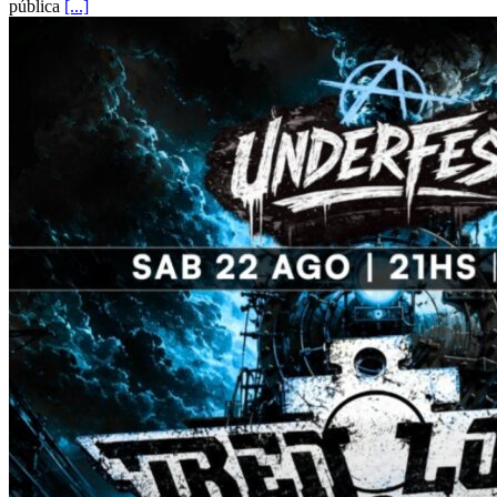
pública
[...]