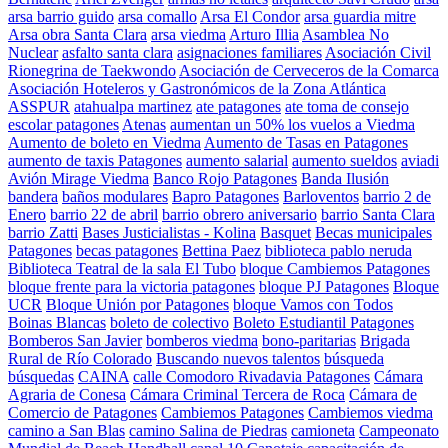
arsa barrio guido
arsa comallo
Arsa El Condor
arsa guardia mitre
Arsa obra Santa Clara
arsa viedma
Arturo Illia
Asamblea No
Nuclear
asfalto santa clara
asignaciones familiares
Asociación Civil
Rionegrina de Taekwondo
Asociación de Cerveceros de la Comarca
Asociación Hoteleros y Gastronómicos de la Zona Atlántica
ASSPUR
atahualpa martinez
ate patagones
ate toma de consejo
escolar patagones
Atenas
aumentan un 50% los vuelos a Viedma
Aumento de boleto en Viedma
Aumento de Tasas en Patagones
aumento de taxis Patagones
aumento salarial
aumento sueldos
aviadi
Avión Mirage Viedma
Banco Rojo Patagones
Banda Ilusión
bandera
baños modulares
Bapro Patagones
Barloventos
barrio 2 de
Enero
barrio 22 de abril
barrio obrero aniversario
barrio Santa Clara
barrio Zatti
Bases Justicialistas - Kolina
Basquet
Becas municipales
Patagones
becas patagones
Bettina Paez
biblioteca pablo neruda
Biblioteca Teatral de la sala El Tubo
bloque Cambiemos Patagones
bloque frente para la victoria patagones
bloque PJ Patagones
Bloque
UCR
Bloque Unión por Patagones
bloque Vamos con Todos
Boinas Blancas
boleto de colectivo
Boleto Estudiantil Patagones
Bomberos San Javier
bomberos viedma
bono-paritarias
Brigada
Rural de Río Colorado
Buscando nuevos talentos
búsqueda
búsquedas
CAINA
calle Comodoro Rivadavia Patagones
Cámara
Agraria de Conesa
Cámara Criminal Tercera de Roca
Cámara de
Comercio de Patagones
Cambiemos Patagones
Cambiemos viedma
camino a San Blas
camino Salina de Piedras
camioneta
Campeonato