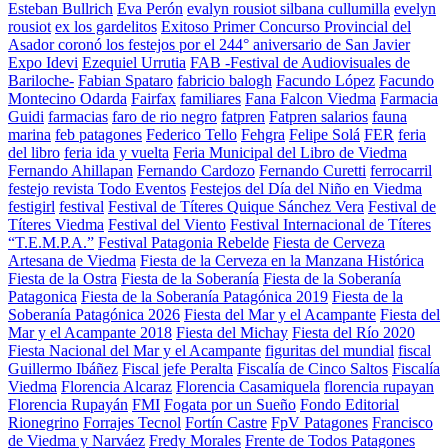
Esteban Bullrich
Eva Perón
evalyn rousiot silbana cullumilla
evelyn
rousiot
ex los gardelitos
Exitoso Primer Concurso Provincial del
Asador coronó los festejos por el 244° aniversario de San Javier
Expo Idevi
Ezequiel Urrutia
FAB -Festival de Audiovisuales de
Bariloche-
Fabian Spataro
fabricio balogh
Facundo López
Facundo
Montecino Odarda
Fairfax
familiares
Fana Falcon Viedma
Farmacia
Guidi
farmacias
faro de rio negro
fatpren
Fatpren salarios
fauna
marina
feb patagones
Federico Tello
Fehgra
Felipe Solá
FER
feria
del libro
feria ida y vuelta
Feria Municipal del Libro de Viedma
Fernando Ahillapan
Fernando Cardozo
Fernando Curetti
ferrocarril
festejo revista Todo Eventos
Festejos del Día del Niño en Viedma
festigirl
festival
Festival de Títeres Quique Sánchez Vera
Festival de
Títeres Viedma
Festival del Viento
Festival Internacional de Títeres
“T.E.M.P.A.”
Festival Patagonia Rebelde
Fiesta de Cerveza
Artesana de Viedma
Fiesta de la Cerveza en la Manzana Histórica
Fiesta de la Ostra
Fiesta de la Soberanía
Fiesta de la Soberanía
Patagonica
Fiesta de la Soberanía Patagónica 2019
Fiesta de la
Soberanía Patagónica 2026
Fiesta del Mar y el Acampante
Fiesta del
Mar y el Acampante 2018
Fiesta del Michay
Fiesta del Río 2020
Fiesta Nacional del Mar y el Acampante
figuritas del mundial
fiscal
Guillermo Ibáñez
Fiscal jefe Peralta
Fiscalía de Cinco Saltos
Fiscalía
Viedma
Florencia Alcaraz
Florencia Casamiquela
florencia rupayan
Florencia Rupayán
FMI
Fogata por un Sueño
Fondo Editorial
Rionegrino
Forrajes Tecnol
Fortín Castre
FpV Patagones
Francisco
de Viedma y Narváez
Fredy Morales
Frente de Todos Patagones