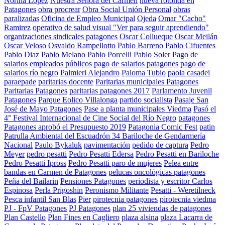
Norina Lopez
Nuestra Señora del Carmen
nueva rotonda en
Patagones
obra procrear
Obra Social Unión Personal
obras
paralizadas
Oficina de Empleo Municipal
Ojeda
Omar "Cacho"
Ramirez
operativo de salud visual "Ver para seguir aprendiendo"
organizaciones sindicales patagones
Oscar Collueque
Oscar Meilán
Oscar Veloso
Osvaldo Rampellotto
Pablo Barreno
Pablo Cifuentes
Pablo Diaz
Pablo Melano
Pablo Porcelli
Pablo Soler
Pago de
salarios empleados públicos
pago de salarios patagones
pago de
salarios río negro
Palmieri Alejandro
Paloma Tubio
paola casadei
paraepade
paritarias docente
Paritarias municipales Patagones
Paritarias Patagones
paritarias patagones 2017
Parlamento Juvenil
Patagones
Parque Eolico Villalonga
partido socialista
Pasaje San
José de Mayo Patagones
Pase a planta municipales Viedma
Pasó el
4° Festival Internacional de Cine Social del Río Negro
patagones
Patagones aprobó el Presupuesto 2019
Patagonia Comic Fest
patin
Patrulla Ambiental del Escuadrón 34 Bariloche de Gendarmería
Nacional
Paulo Bykaluk
pavimentación
pedido de captura
Pedro
Meyer
pedro pesatti
Pedro Pesatti Edersa
Pedro Pesatti en Bariloche
Pedro Pesatti Ipross
Pedro Pesatti paro de mujeres
Pelea entre
bandas en Carmen de Patagones
pelucas oncológicas patagones
Peña del Bailarin
Pensiones Patagones
periodista y escritor Carlos
Espinosa
Perla Prigoshin
Peronismo Militante
Pesatti - Weretilneck
Pesca infantil San Blas
Pier
pirotecnia patagones
pirotecnia viedma
PJ - FpV Patagones
PJ Patagones
plan 25 viviendas de patagones
Plan Castello
Plan Fines en Cagliero
plaza alsina
plaza Lacarra de