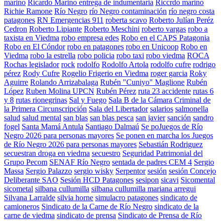
marino
Ricardo Marino entrega de indumentaria
Riccrdo marino
Richie Ramone
Río Negro
río Negro contaminación
río negro costa
patagones
RN Emergencias 911
roberta scavo
Roberto Julían Peréz
Cedron
Roberto Lipiante
Roberto Meschini
roberto vargas
robo a
taxista en Viedma
robo empresa edes
Robo en el CAPS Patagonia
Robo en El Cóndor
robo en patagones
robo en Unicoop
Robo en
Viedma
robo la estrella
robo policia
robo taxi
robo viedma
ROCA
Rochas legislador
rock
rodolfo
Rodolfo Artola
rodolfo cufre
rodrigo
pérez
Rody Cufre
Rogelio Frigerio en Viedma
roger garcia
Roky
Aguirre
Rolando Arrizabalaga
Rubén "Cuniyo" Maglione
Rubén
López
Ruben Molina UPCN
Rubén Pérez
ruta 23 accidente
rutas 6
y 8
rutas rionegrinas
Sal y Fuego
Sala B de la Cámara Criminal de
la Primera Circunscripción
Sala del Libertador
salarios
salmonella
salud
salud mental
san blas
san blas pesca
san javier
sanción
sandro
fogel
Santa Mamá Antula
Santiago Dalmaú
Se poJuegos de Río
Negro 2026 para personas mayores
Se ponen en marcha los Juegos
de Río Negro 2026 para personas mayores
Sebastián Rodriguez
secuestran droga en viedma
secuestro
Seguridad Patrimonial del
Grupo Pecom
SENAF Río Negro
sentada de padres CEM 4
Sergio
Massa
Sergio Palazzo
sergio wisky
Serpentor
sesión
sesión Concejo
Deliberante SAO
Sesión HCD Patagones
sesipon
sicavi
Sicomental
sicometal
silbana cullumilla
silbana cullumilla mariana arregui
Silvana Larralde
silvia horne
simulacro patagones
sindicato de
camioneros
Sindicato de la Carne de Río Negro
sindicato de la
carne de viedma
sindicato de prensa
Sindicato de Prensa de Río