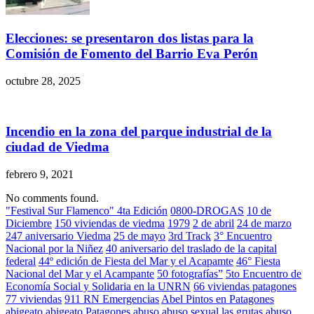
Elecciones: se presentaron dos listas para la
Comisión de Fomento del Barrio Eva Perón
octubre 28, 2025
Incendio en la zona del parque industrial de la
ciudad de Viedma
febrero 9, 2021
No comments found.
"Festival Sur Flamenco" 4ta Edición
0800-DROGAS
10 de
Diciembre
150 viviendas de viedma
1979
2 de abril
24 de marzo
247 aniversario Viedma
25 de mayo
3rd Track
3° Encuentro
Nacional por la Niñez
40 aniversario del traslado de la capital
federal
44º edición de Fiesta del Mar y el Acapamte
46° Fiesta
Nacional del Mar y el Acampante
50 fotografías”
5to Encuentro de
Economía Social y Solidaria en la UNRN
66 viviendas patagones
77 viviendas
911 RN Emergencias
Abel Pintos en Patagones
abigeato
abigeato Patagones
abuso
abuso sexual las grutas
abuso