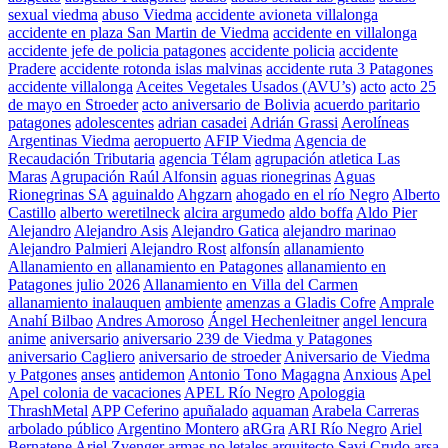
sexual viedma
abuso Viedma
accidente avioneta villalonga
accidente en plaza San Martin de Viedma
accidente en villalonga
accidente jefe de policia patagones
accidente policia
accidente
Pradere
accidente rotonda islas malvinas
accidente ruta 3 Patagones
accidente villalonga
Aceites Vegetales Usados (AVU’s)
acto
acto 25
de mayo en Stroeder
acto aniversario de Bolivia
acuerdo paritario
patagones
adolescentes
adrian casadei
Adrián Grassi
Aerolíneas
Argentinas Viedma
aeropuerto
AFIP Viedma
Agencia de
Recaudación Tributaria
agencia Télam
agrupación atletica Las
Maras
Agrupación Raúl Alfonsin
aguas rionegrinas
Aguas
Rionegrinas SA
aguinaldo
Ahgzarn
ahogado en el río Negro
Alberto
Castillo
alberto weretilneck
alcira argumedo
aldo boffa
Aldo Pier
Alejandro
Alejandro Asis
Alejandro Gatica
alejandro marinao
Alejandro Palmieri
Alejandro Rost
alfonsín
allanamiento
Allanamiento en
allanamiento en Patagones
allanamiento en
Patagones julio 2026
Allanamiento en Villa del Carmen
allanamiento inalauquen
ambiente
amenzas a Gladis Cofre
Amprale
Anahí Bilbao
Andres Amoroso
Ángel Hechenleitner
angel lencura
anime
aniversario
aniversario 239 de Viedma y Patagones
aniversario Cagliero
aniversario de stroeder
Aniversario de Viedma
y Patgones
anses
antidemon
Antonio Tono Magagna
Anxious
Apel
Apel colonia de vacaciones
APEL Río Negro
Apologgia
ThrashMetal
APP Ceferino
apuñalado
aquaman
Arabela Carreras
arbolado público
Argentino Montero
aRGra
ARI Río Negro
Ariel
Bernatene
Ariel Zvenger
armas no letales
arquitecto Savi Crudo
arsa