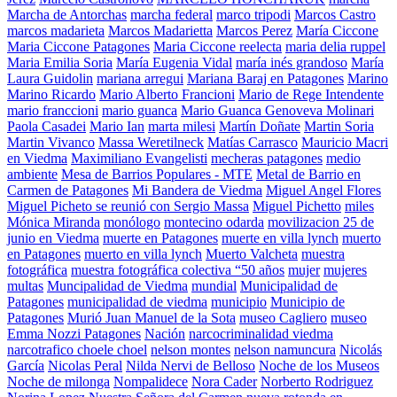
Marcha de Antorchas
marcha federal
marco tripodi
Marcos Castro
marcos madarieta
Marcos Madarietta
Marcos Perez
María Ciccone
Maria Ciccone Patagones
Maria Ciccone reelecta
maria delia ruppel
Maria Emilia Soria
María Eugenia Vidal
maría inés grandoso
María
Laura Guidolin
mariana arregui
Mariana Baraj en Patagones
Marino
Marino Ricardo
Mario Alberto Francioni
Mario de Rege Intendente
mario franccioni
mario guanca
Mario Guanca Genoveva Molinari
Paola Casadei
Mario Ian
marta milesi
Martín Doñate
Martin Soria
Martin Vivanco
Massa Weretilneck
Matías Carrasco
Mauricio Macri
en Viedma
Maximiliano Evangelisti
mecheras patagones
medio
ambiente
Mesa de Barrios Populares - MTE
Metal de Barrio en
Carmen de Patagones
Mi Bandera de Viedma
Miguel Angel Flores
Miguel Picheto se reunió con Sergio Massa
Miguel Pichetto
miles
Mónica Miranda
monólogo
montecino odarda
movilizacion 25 de
junio en Viedma
muerte en Patagones
muerte en villa lynch
muerto
en Patagones
muerto en villa lynch
Muerto Valcheta
muestra
fotográfica
muestra fotográfica colectiva “50 años
mujer
mujeres
multas
Muncipalidad de Viedma
mundial
Municipalidad de
Patagones
municipalidad de viedma
municipio
Municipio de
Patagones
Murió Juan Manuel de la Sota
museo Cagliero
museo
Emma Nozzi Patagones
Nación
narcocriminalidad viedma
narcotrafico choele choel
nelson montes
nelson namuncura
Nicolás
García
Nicolas Peral
Nilda Nervi de Belloso
Noche de los Museos
Noche de milonga
Nompalidece
Nora Cader
Norberto Rodriguez