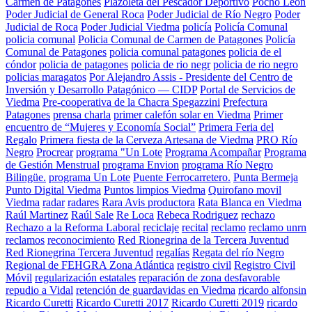
Carmen de Patagones
Plazoleta del Pescador Deportivo
Pocho León
Poder Judicial de General Roca
Poder Judicial de Río Negro
Poder
Judicial de Roca
Poder Judicial Viedma
policía
Policía Comunal
policia comunal
Policia Comunal de Carmen de Patagones
Policía
Comunal de Patagones
policia comunal patagones
policia de el
cóndor
policia de patagones
policia de rio negr
policia de rio negro
policias maragatos
Por Alejandro Assis - Presidente del Centro de
Inversión y Desarrollo Patagónico — CIDP
Portal de Servicios de
Viedma
Pre-cooperativa de la Chacra Spegazzini
Prefectura
Patagones
prensa charla
primer calefón solar en Viedma
Primer
encuentro de “Mujeres y Economía Social”
Primera Feria del
Regalo
Primera fiesta de la Cerveza Artesana de Viedma
PRO Río
Negro
Procrear
programa "Un Lote
Programa Acompañar
Programa
de Gestión Menstrual
programa Envion
programa Río Negro
Bilingüe.
programa Un Lote
Puente Ferrocarretero.
Punta Bermeja
Punto Digital Viedma
Puntos limpios Viedma
Quirofano movil
Viedma
radar
radares
Rara Avis productora
Rata Blanca en Viedma
Raúl Martinez
Raúl Sale
Re Loca
Rebeca Rodriguez
rechazo
Rechazo a la Reforma Laboral
reciclaje
recital
reclamo
reclamo unrn
reclamos
reconocimiento
Red Rionegrina de la Tercera Juventud
Red Rionegrina Tercera Juventud
regalías
Regata del río Negro
Regional de FEHGRA Zona Atlántica
registro civil
Registro Civil
Móvil
regularización estatales
reparación de zona desfavorable
repudio a Vidal
retención de guardavidas en Viedma
ricardo alfonsin
Ricardo Curetti
Ricardo Curetti 2017
Ricardo Curetti 2019
ricardo