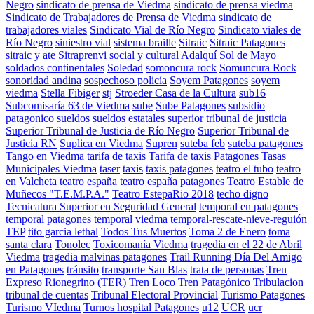
Negro
sindicato de prensa de Viedma
sindicato de prensa viedma
Sindicato de Trabajadores de Prensa de Viedma
sindicato de
trabajadores viales
Sindicato Vial de Río Negro
Sindicato viales de
Río Negro
siniestro vial
sistema braille
Sitraic
Sitraic Patagones
sitraic y ate
Sitraprenvi
social y cultural Adalquí
Sol de Mayo
soldados continentales
Soledad
somoncura rock
Somuncura Rock
sonoridad andina
sospechoso policía
Soyem Patagones
soyem
viedma
Stella Fibiger
stj
Stroeder Casa de la Cultura
sub16
Subcomisaría 63 de Viedma
sube
Sube Patagones
subsidio
patagonico
sueldos
sueldos estatales
superior tribunal de justicia
Superior Tribunal de Justicia de Río Negro
Superior Tribunal de
Justicia RN
Suplica en Viedma
Supren
suteba feb
suteba patagones
Tango en Viedma
tarifa de taxis
Tarifa de taxis Patagones
Tasas
Municipales Viedma
taser
taxis
taxis patagones
teatro el tubo
teatro
en Valcheta
teatro españa
teatro españa patagones
Teatro Estable de
Muñecos "T.E.M.P.A."
Teatro EstepaRio 2018
techo digno
Tecnicatura Superior en Seguridad General
temporal en patagones
temporal patagones
temporal viedma
temporal-rescate-nieve-reguión
TEP
tito garcia lethal
Todos Tus Muertos
Toma 2 de Enero
toma
santa clara
Tonolec
Toxicomanía Viedma
tragedia en el 22 de Abril
Viedma
tragedia malvinas patagones
Trail Running Día Del Amigo
en Patagones
tránsito
transporte San Blas
trata de personas
Tren
Expreso Rionegrino (TER)
Tren Loco
Tren Patagónico
Tribulacion
tribunal de cuentas
Tribunal Electoral Provincial
Turismo Patagones
Turismo VIedma
Turnos hospital Patagones
u12
UCR
ucr