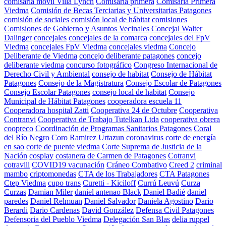
comisaría móvil Villa Lynch
Comisaría primera
Comisaria Primera
Viedma
Comisión de Becas Terciarias y Universitarias Patagones
comisión de sociales
comisión local de hábitat
comisiones
Comisiones de Gobierno y Asuntos Vecinales
Concejal Walter
Dalinger
concejales
concejales de la comarca
concejales del FpV
Viedma
concejales FpV Viedma
concejales viedma
Concejo
Deliberante de Viedma
concejo deliberante patagones
concejo
deliberante viedma
concurso fotográfico
Congreso Internacional de
Derecho Civil y Ambiental
consejo de habitat
Consejo de Hábitat
Patagones
Consejo de la Magistratura
Consejo Escolar de Patagones
Consejo Escolar Patagones
consejo local de habitat
Consejo
Municipal de Hábitat Patagones
cooperadora escuela 11
Cooperadora hospital Zatti
Cooperativa 24 de Octubre
Cooperativa
Contranvi
Cooperativa de Trabajo Tutelkan Ltda
cooperativa obrera
coopreco
Coordinación de Programas Sanitarios Patagones
Coral
del Río Negro
Coro Ramirez Urtazun
coronavirus
corte de energía
en sao
corte de puente viedma
Corte Suprema de Justicia de la
Nación
cosplay
costanera de Carmen de Patagones
Cotranvi
cotravili
COVID19 vacunación
Cráneo Combativo
Creed 2
criminal
mambo
criptomonedas
CTA de los Trabajadores
CTA Patagones
Ctep Viedma
cupo trans
Curetti - Kiciloff
Currú Leuvú
Curza
Curzas
Damian Miler
daniel antenao Black
Daniel Badié
daniel
paredes
Daniel Relmuan
Daniel Salvador
Daniela Agostino
Dario
Berardi
Dario Cardenas
David González
Defensa Civil Patagones
Defensoria del Pueblo Viedma
Delegación San Blas
delia ruppel