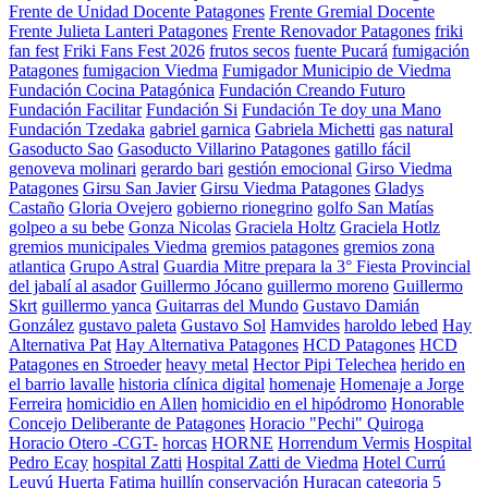
Frente de Unidad Docente Patagones
Frente Gremial Docente
Frente Julieta Lanteri Patagones
Frente Renovador Patagones
friki
fan fest
Friki Fans Fest 2026
frutos secos
fuente Pucará
fumigación
Patagones
fumigacion Viedma
Fumigador Municipio de Viedma
Fundación Cocina Patagónica
Fundación Creando Futuro
Fundación Facilitar
Fundación Si
Fundación Te doy una Mano
Fundación Tzedaka
gabriel garnica
Gabriela Michetti
gas natural
Gasoducto Sao
Gasoducto Villarino Patagones
gatillo fácil
genoveva molinari
gerardo bari
gestión emocional
Girso Viedma
Patagones
Girsu San Javier
Girsu Viedma Patagones
Gladys
Castaño
Gloria Ovejero
gobierno rionegrino
golfo San Matías
golpeo a su bebe
Gonza Nicolas
Graciela Holtz
Graciela Hotlz
gremios municipales Viedma
gremios patagones
gremios zona
atlantica
Grupo Astral
Guardia Mitre prepara la 3° Fiesta Provincial
del jabalí al asador
Guillermo Jócano
guillermo moreno
Guillermo
Skrt
guillermo yanca
Guitarras del Mundo
Gustavo Damián
González
gustavo paleta
Gustavo Sol
Hamvides
haroldo lebed
Hay
Alternativa Pat
Hay Alternativa Patagones
HCD Patagones
HCD
Patagones en Stroeder
heavy metal
Hector Pipi Telechea
herido en
el barrio lavalle
historia clínica digital
homenaje
Homenaje a Jorge
Ferreira
homicidio en Allen
homicidio en el hipódromo
Honorable
Concejo Deliberante de Patagones
Horacio "Pechi" Quiroga
Horacio Otero -CGT-
horcas
HORNE
Horrendum Vermis
Hospital
Pedro Ecay
hospital Zatti
Hospital Zatti de Viedma
Hotel Currú
Leuvú
Huerta Fatima
huillín conservación
Huracan categoria 5