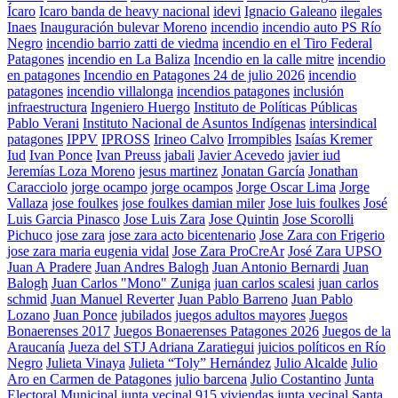
Ícaro
Icaro banda de heavy nacional
idevi
Ignacio Galeano
ilegales
Inaes
Inauguración bulevar Moreno
incendio
incendio auto PS Río
Negro
incendio barrio zatti de viedma
incendio en el Tiro Federal
Patagones
incendio en La Baliza
Incendio en la calle mitre
incendio
en patagones
Incendio en Patagones 24 de julio 2026
incendio
patagones
incendio villalonga
incendios patagones
inclusión
infraestructura
Ingeniero Huergo
Instituto de Políticas Públicas
Pablo Verani
Instituto Nacional de Asuntos Indígenas
intersindical
patagones
IPPV
IPROSS
Irineo Calvo
Irrompibles
Isaías Kremer
Iud
Ivan Ponce
Ivan Preuss
jabali
Javier Acevedo
javier iud
Jeremías Loza Moreno
jesus martinez
Jonatan García
Jonathan
Caracciolo
jorge ocampo
jorge ocampos
Jorge Oscar Lima
Jorge
Vallaza
jose foulkes
jose foulkes damian miler
Jose luis foulkes
José
Luis Garcia Pinasco
Jose Luis Zara
Jose Quintin
Jose Scorolli
Pichuco
jose zara
jose zara acto bicentenario
Jose Zara con Frigerio
jose zara maria eugenia vidal
Jose Zara ProCreAr
José Zara UPSO
Juan A Pradere
Juan Andres Balogh
Juan Antonio Bernardi
Juan
Balogh
Juan Carlos "Mono" Zuniga
juan carlos scalesi
juan carlos
schmid
Juan Manuel Reverter
Juan Pablo Barreno
Juan Pablo
Lozano
Juan Ponce
jubilados
juegos adultos mayores
Juegos
Bonaerenses 2017
Juegos Bonaerenses Patagones 2026
Juegos de la
Araucanía
Jueza del STJ Adriana Zaratiegui
juicios políticos en Río
Negro
Julieta Vinaya
Julieta “Toly” Hernández
Julio Alcalde
Julio
Aro en Carmen de Patagones
julio barcena
Julio Costantino
Junta
Electoral Municipal
junta vecinal 915 viviendas
junta vecinal Santa