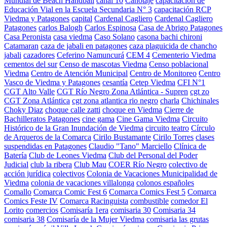
Mundial de Beach Handball
canal 10
Canotaje
capacitación de
Educación Vial en la Escuela Secundaria N° 3
capacitación RCP
Viedma y Patagones
capital
Cardenal Cagliero
Cardenal Cagliero
Patagones
carlos Balogh
Carlos Espinosa
Casa de Abrigo Patagones
Casa Peronista
casa viedma
Caso Solano
casona bachi chironi
Catamaran
caza de jabali en patagones
caza plaguicida de chancho
jabali
cazadores
Ceferino Namuncurá
CEM 4
Cementerio Viedma
cementos del sur
Censo de mascotas Viedma
Censo poblacional
Viedma
Centro de Atención Municipal
Centro de Monitoreo
Centro
Vasco de Viedma y Patagones
cesantía
Cetep Viedma
CFI N°1
CGT Alto Valle
CGT Río Negro Zona Atlántica - Supren
cgt zo
CGT Zona Atlántica
cgt zona atlantica rio negro
charla
Chichinales
Choky Diaz
choque calle zatti
choque en Viedma
Cierre de
Bachilleratos Patagones
cine gama
Cine Gama Viedma
Circuito
Histórico de la Gran Inundación de Viedma
circuito teatro
Círculo
de Arqueros de la Comarca
Cirilo Bustamante
Cirilo Torres
clases
suspendidas en Patagones
Claudio "Tano" Marciello
Clínica de
Batería
Club de Leones Viedma
Club del Personal del Poder
Judicial
club la ribera
Club Mau
COER Río Negro
colectivo de
acción jurídica
colectivos
Colonia de Vacaciones Municipalidad de
Viedma
colonia de vacaciones villalonga
colonos españoles
Comallo
Comarca Comic Fest 6
Comarca Comics Fest 5
Comarca
Comics Feste IV
Comarca Racinguista
combustible
comedor El
Lorito
comercios
Comisaría 1era
comisaria 30
Comisaria 34
comisaria 38
Comisaría de la Mujer Viedma
comisaria las grutas