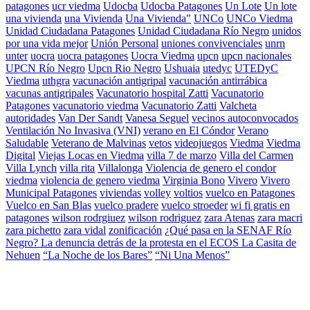
patagones
ucr viedma
Udocba
Udocba Patagones
Un Lote
Un lote
una vivienda
una Vivienda
Una Vivienda"
UNCo
UNCo Viedma
Unidad Ciudadana Patagones
Unidad Ciudadana Río Negro
unidos
por una vida mejor
Unión Personal
uniones convivenciales
unrn
unter
uocra
uocra patagones
Uocra Viedma
upcn
upcn nacionales
UPCN Río Negro
Upcn Rio Negro
Ushuaia
utedyc
UTEDyC
Viedma
uthgra
vacunación antigripal
vacunación antirrábica
vacunas antigripales
Vacunatorio hospital Zatti
Vacunatorio
Patagones
vacunatorio viedma
Vacunatorio Zatti
Valcheta
autoridades
Van Der Sandt
Vanesa Seguel
vecinos autoconvocados
Ventilación No Invasiva (VNI)
verano en El Cóndor
Verano
Saludable
Veterano de Malvinas
vetos
videojuegos
Viedma
Viedma
Digital
Viejas Locas en Viedma
villa 7 de marzo
Villa del Carmen
Villa Lynch
villa rita
Villalonga
Violencia de genero el condor
viedma
violencia de genero viedma
Virginia Bono
Vivero
Vivero
Municipal Patagones
viviendas
volley
voltios
vuelco en Patagones
Vuelco en San Blas
vuelco pradere
vuelco stroeder
wi fi gratis en
patagones
wilson rodrgiuez
wilson rodriguez
zara Atenas
zara macri
zara pichetto
zara vidal
zonificación
¿Qué pasa en la SENAF Río
Negro? La denuncia detrás de la protesta en el ECOS La Casita de
Nehuen
“La Noche de los Bares”
“Ni Una Menos”