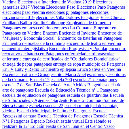
Viedma
Elecciones a Intendente de Viedma 2019
Elecciones
generales 2017 Viedma
Elecciones Paso
Elecciones Paso Patagones
elecciones paso viedma
elecciones pj patagones
elecciones
provinciales 2019
elecciones Villa Dolores Patagones
Elías Chucair
Emiliano Balbin
Emilio Collueque
Empleados de Comercio
Patagones
empresa ceferino
empresa La Comarca
Emprotur
en
Patagones
en Viedma
Enacom
Enciende el Invierno
Encuentro de
"Mujeres y Economía Social"
Encuentro de baterías en Patagones
Encuentro de poetas de la comarca
encuentro de teatro en viedma
encuentro interlegislativo
Encuentro Progresista y Popular
encuentro
recreativo de batería en Patagones
enfermedad cardiovascular
enfermería
entrega de certificados de “Cuidadores Domiciliarios”
entrega de papas patagones
entrega de ropa municipio de Patagones
EnTV
Entv y Radio Encuentro
epilepsia
Eruca Sativa en Viedma
Escénica Teatro de Grupo
escritor Mario Abel
escritores y escritoras
de la Comarca
Escuela 15
escuela 200
escuela 21 de patagones
escuela 7 de San Blas
Escuela de Arte Alcides Biagetti
escuela de
arte de patagones
Escuela de Educación Técnica n° 1 Patagones
escuela de equitacion de patagones
escuela de guardavidas
Escuela
de Suboficiales y Agentes "Sargento Primero Domingo Salinas" de
Sierra Grande
escuela especial 22
escuela municipal de canotaje
viedma
Escuela Municipal de Patín de Patagones
Escuela
Spegazzini camara
Escuela Técnica de Patagones
Escuela Técnica
N°1 Patagones
Espacio Rakesh
estafa virtual
Este sábado se
realizará la 12º Edición Fiesta de San Juan en el Centro Vasco