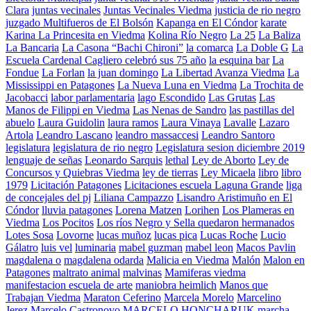
Clara
juntas vecinales
Juntas Vecinales Viedma
justicia de rio negro
juzgado Multifueros de El Bolsón
Kapanga en El Cóndor
karate
Karina La Princesita en Viedma
Kolina Río Negro
La 25
La Baliza
La Bancaria
La Casona “Bachi Chironi”
la comarca
La Doble G
La
Escuela Cardenal Cagliero celebró sus 75 año
la esquina bar
La
Fondue
La Forlan
la juan domingo
La Libertad Avanza Viedma
La
Mississippi en Patagones
La Nueva Luna en Viedma
La Trochita de
Jacobacci
labor parlamentaria
lago Escondido
Las Grutas
Las
Manos de Filippi en Viedma
Las Nenas de Sandro
las pastillas del
abuelo
Laura Guidolin
laura ramos
Laura Vinaya
Lavalle
Lazaro
Artola
Leandro Lascano
leandro massaccesi
Leandro Santoro
legislatura
legislatura de rio negro
Legislatura sesion diciembre 2019
lenguaje de señas
Leonardo Sarquis
lethal
Ley de Aborto
Ley de
Concursos y Quiebras Viedma
ley de tierras
Ley Micaela
libro
libro
1979
Licitación Patagones
Licitaciones escuela Laguna Grande
liga
de concejales del pj
Liliana Campazzo
Lisandro Aristimuño en El
Cóndor
lluvia patagones
Lorena Matzen
Lorihen
Los Plameras en
Viedma
Los Pocitos
Los ríos Negro y Sella quedaron hermanados
Lotes Sosa
Lovorne
lucas muñoz
lucas pica
Lucas Roche
Lucio
Gálatro
luis vel
luminaria
mabel guzman
mabel leon
Macos Pavlin
magdalena o
magdalena odarda
Malicia en Viedma
Malón
Malon en
Patagones
maltrato animal
malvinas
Mamiferas viedma
manifestacion escuela de arte
maniobra heimlich
Manos que
Trabajan Viedma
Maraton Ceferino
Marcela Morelo
Marcelino
Jerez
Marcelo Castronovo
MARCELO HONCHARUK
marcha