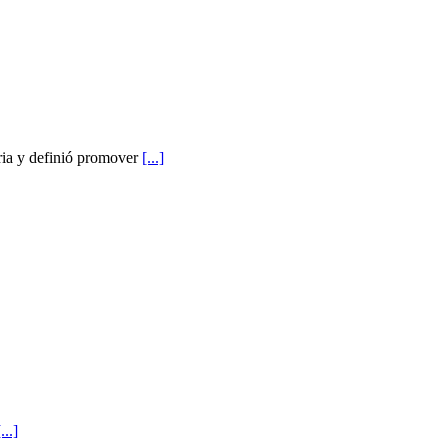
oria y definió promover
[...]
[...]